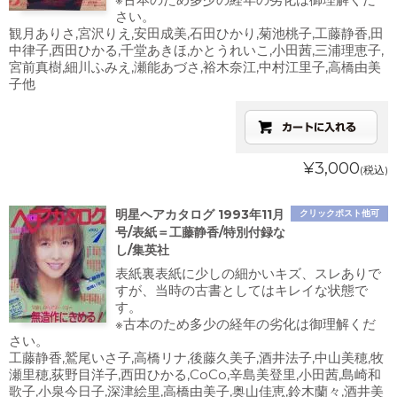
さい。
観月ありさ,宮沢りえ,安田成美,石田ひかり,菊池桃子,工藤静香,田
中律子,西田ひかる,千堂あきほ,かとうれいこ,小田茜,三浦理恵子,
宮前真樹,細川ふみえ,瀬能あづさ,裕木奈江,中村江里子,高橋由美
子他
¥3,000
(税込)
明星ヘアカタログ 1993年11月
クリックポスト他可
号/表紙＝工藤静香/特別付録な
し/集英社
表紙裏表紙に少しの細かいキズ、スレありで
すが、当時の古書としてはキレイな状態で
す。
※古本のため多少の経年の劣化は御理解くだ
さい。
工藤静香,鷲尾いさ子,高橋リナ,後藤久美子,酒井法子,中山美穂,牧
瀬里穂,荻野目洋子,西田ひかる,CoCo,辛島美登里,小田茜,島崎和
歌子,小泉今日子,深津絵里,高橋由美子,奥山佳恵,鈴木蘭々,酒井美