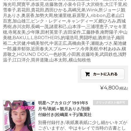
海光司,間寛平,赤坂晃,佐藤敦啓,小泉今日子,大沢樹生,大江千里,松
雪泰子,若花田,貴花田,西田ひかる,高嶋兄弟,Wink,所ジョージ,観
月ありさ,奥居香,加勢大周,牧瀬里穂,萩原聖人,ribbon,忍者,山口
百恵,加山雄三,ピンク・レディー,キャンディーズ,郷ひろみ,西城
秀樹,赤川次郎,長嶋一茂,諸星和己,山本淳一,三浦理恵子,マセキ里
穂,寺尾友美,少年隊,田村英里子,吉田栄作,工藤静香,南野陽子,中山
美穂,BAKU,L.L.BROTHERS,的場浩司,男闘呼組,酒井法子,織田
裕二,大沢健,中嶋美智代,中居正広,高橋由美子,瀬能あづさ,菊池健
一郎,藤井郁弥,近田春夫,X,ブルーハーツ,今井美樹,中村あゆみ,槇
原敬之,HOUND DOG,一色紗英,小田茜,佐藤玲美,武田鉄也,浅野
温子,江口洋介,筒井道隆,山本太郎,,横山知枝他
¥4,800
(税込)
明星ヘアカタログ 1991年5
クリックポスト他不可
月号/表紙＝観月ありさ/別冊
付録付き(松嶋菜々子)/集英社
別冊付録付き/表紙裏表紙に少し細かいキズが
ございますが、中はキレイで当時の古書とし