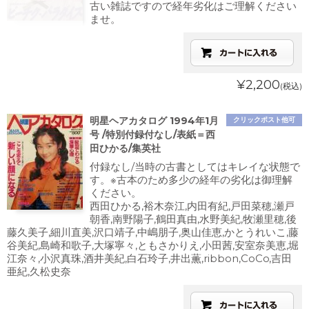
古い雑誌ですので経年劣化はご理解ください
ませ。
¥2,200
(税込)
明星ヘアカタログ 1994年1月
クリックポスト他可
号 /特別付録付なし/表紙＝西
田ひかる/集英社
付録なし/当時の古書としてはキレイな状態で
す。※古本のため多少の経年の劣化は御理解
ください。
西田ひかる,裕木奈江,内田有紀,戸田菜穂,瀬戸
朝香,南野陽子,鶴田真由,水野美紀,牧瀬里穂,後
藤久美子,細川直美,沢口靖子,中嶋朋子,奥山佳恵,かとうれいこ,藤
谷美紀,島崎和歌子,大塚寧々,ともさかりえ,小田茜,安室奈美恵,堀
江奈々,小沢真珠,酒井美紀,白石玲子,井出薫,ribbon,CoCo,吉田
亜紀,久松史奈