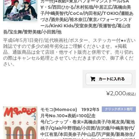
カー付)●表紙=東京パフォーマンスドール/SA
Y・S/西田ひかる/木村拓哉/中居正広/高橋由美
子/中嶋美智代/CoCo/内田有紀/TOKIO/瀬能あ
づさ/酒井美紀/裕木奈江/東京パフォーマンスド
ール/KinKi Kids/安室奈美恵/長瀬智也/葛山信
吾/宝生舞/菅野美穂/小田茜/他
平成6年5月1日発行/近代映画社/ポスター、ステッカー付●※古い
雑誌ですので多少の経年劣化はご理解くださいませ。※掲載
品、通販商品は全て店頭・他サイト販売と併用です。売り切れ
の際はキャンセル処理とさせていただきますので、御了承くだ
さい。
¥2,000
(税込)
モモコ(Momoco) 1992年5
クリックポスト他可
月号No.100●表紙=100記念
号/ピンナップ・巻末=高橋由美子/寺尾友美/菊池
桃子/Qlair/中野理絵/小田茜/吉沢瞳/中嶋美智代/
中江有里/本田美奈子/中山忍/宍戸留美/新島弥生/