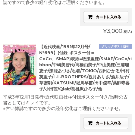
誌ですので多少の経年劣化はご理解くださいませ。
¥3,000
(税込)
【近代映画/1991年12月号/
クリックポスト他可
№699】(付録-ポスター付＝
CoCo、SMAP)表紙=牧瀬里穂/SMAP/CoCo/ri
bbon/中嶋美智代/高橋由美子/中山美穂/三浦理
恵子/瀬能あづさ/忍者/TOKIO/西田ひかる/田村
英里子/L.L.BROTHERS/観月ありさ/酒井法子/
草彅剛/KATSUMI/堀川早苗/田中傑幸/薬師寺容
子/小田茜/Qlair/胡桃沢ひろ子/他
平成3年12月1日発行/近代映画社/※付録ポスター付き/当時の古
書としてはキレイです。
※古い雑誌ですので多少の経年劣化はご理解くださいませ。