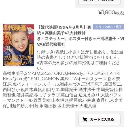
¥1,800
(税込)
【近代映画/1994年3月号】表
クリックポスト他可
紙＝高橋由美子●2大付録付
き・ステッカー、ポスター付き＝三浦理恵子・VI
VA)/近代映画社
付録つき/表紙に小さくはがし後あり、他は当
時の古書としてひどい状態ではありません。
※古本のため多少の経年劣化はご理解くださ
い。
高橋由美子,SMAP,CoCo,TOKIO,Melody,TPD DASH!!,KinKi
Kids,Qlair,光GENJI,GAMON,黒BUTAオールスターズ,裕木奈
江,東京パフォーマンスドール,瀬能あづさ,三浦理恵子,原田龍二,
西田ひかる,鈴木真帆,山口リエ,加藤紀子,酒井法子,中嶋美智代,長
瀬智也,酒井美紀,桜っ子クラブ,葛山信吾,辺見えみり,大阪パフォ
ーマンスドール,菅野美穂,山本耕史,梶原聡,小林恵,森且行,米光美
保,川越知砂,小田茜,永瀬正敏,城山美佳子,天地真理