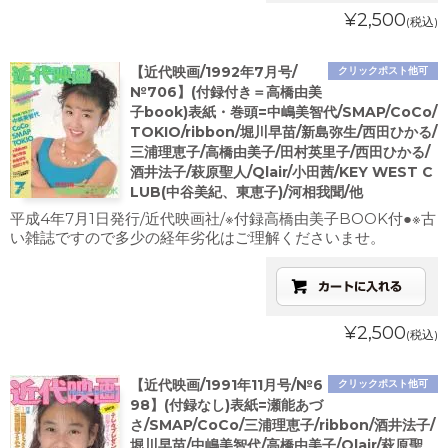
¥2,500
(税込)
【近代映画/1992年7月号/
クリックポスト他可
№706】(付録付き＝高橋由美
子book)表紙・巻頭=中嶋美智代/SMAP/CoCo/
TOKIO/ribbon/堀川早苗/新島弥生/西田ひかる/
三浦理恵子/高橋由美子/田村英里子/西田ひかる/
酒井法子/萩原聖人/Qlair/小田茜/KEY WEST C
LUB(中谷美紀、東恵子)/河相我聞/他
平成4年7月1日発行/近代映画社/※付録高橋由美子BOOK付●※古
い雑誌ですので多少の経年劣化はご理解くださいませ。
¥2,500
(税込)
【近代映画/1991年11月号/№6
クリックポスト他可
98】(付録なし)表紙=瀬能あづ
さ/SMAP/CoCo/三浦理恵子/ribbon/酒井法子/
堀川早苗/中嶋美智代/高橋由美子/Qlair/萩原聖