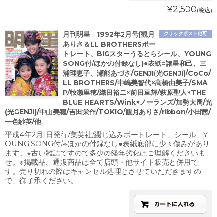
¥2,500
(税込)
月刊明星 1992年2月号(観月
クリックポスト他可
ありさ＆LL BROTHERSポー
トレート、BIGスターうるとらシール、YOUNG
SONG付/ほかの付録なし)●表紙=諸星和己、三
浦理恵子、瀬能あづさ/GENJI(光GENJI)/CoCo/
LL BROTHERS/中嶋美智代×高橋由美子/SMA
P/牧瀬里穂/織田裕二×前田亘輝/萩原聖人×THE
BLUE HEARTS/Wink×ノーランズ/加勢大周/光
(光GENJI)/中山美穂/吉田栄作/TOKIO/観月ありさ/ribbon/小田茜/
一色紗英/他
平成4年2月1日発行/集英社/綴じ込みポートレート、シール、Y
OUNG SONG付/※ほかの付録なし●表紙底部に少々傷みがあり
ます。※古い雑誌ですので多少の経年劣化はご理解くださいま
せ。※掲載品、通販商品は全て店頭・他サイト販売と併用で
す。売り切れの際はキャンセル処理とさせていただきますの
で、御了承ください。