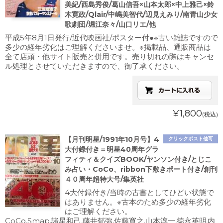
美紀/西島秀俊/葛山信吾×山本太郎×中上雅己×鈴
木寛政/Qlair/中嶋美智代/辺見えみり/南青山少女
歌劇団/堀江奈々/山口リエ/他
平成5年8月1日発行/近代映画社/ポスター付●※古い雑誌ですので
多少の経年劣化はご理解くださいませ。※掲載品、通販商品は
全て店頭・他サイト販売と併用です。売り切れの際はキャンセ
ル処理とさせていただきますので、御了承ください。
¥1,800
(税込)
【月刊明星/1991年10月号】4
クリックポスト他可
大付録付き＝明星40周年グラ
フィティ＆クイズBOOK/ヤンソン付き/とじこ
み占い・CoCo、ribbon下敷きポート付き/創刊
４０周年超特大号/集英社
4大付録付き/当時の古書としてひどい状態で
はありません。※古本のため多少の経年劣化
はご理解ください。
CoCo,Smap,諸星和己,藤井郁弥,佐藤寛之,山本淳一,徳永英明,内