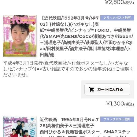
¥2,800
(税込)
【近代映画/1992年3月号/№7
クリックポスト他可
02】(付録なし)(ハガキなし)表
紙=中嶋美智代/ピンナップ=TOKIO、中嶋美智
代/SMAP/光GENJI/CoCo/瀬能あづさ/ribbon/
三浦理恵子/高橋由美子/萩原聖人/西田ひかる/Ql
air/田村英里子/酒井法子/堀川早苗/杉本理恵/小
田茜/他
平成4年3月1日発行/近代映画社/※付録ポスターなし/ハガキな
し/ピンナップ付●※古い雑誌ですので多少の経年劣化はご理解く
ださいませ。
¥1,300
(税込)
近代映画 1994年5月号No.7
クリックポスト他可
28(高橋由美子＆三浦理恵子
西田ひかる＆長瀬智也ポスター、SMAPステッ