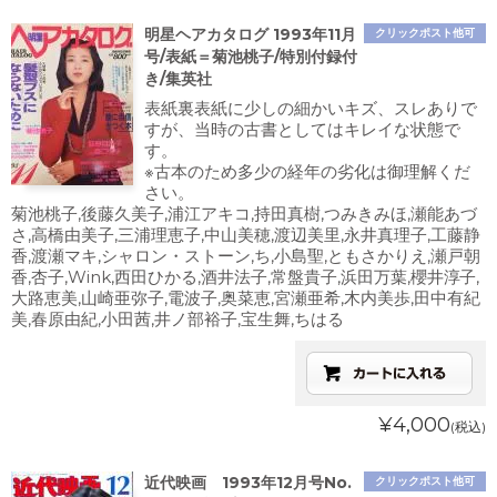
明星ヘアカタログ 1993年11月
クリックポスト他可
号/表紙＝菊池桃子/特別付録付
き/集英社
表紙裏表紙に少しの細かいキズ、スレありで
すが、当時の古書としてはキレイな状態で
す。
※古本のため多少の経年の劣化は御理解くだ
さい。
菊池桃子,後藤久美子,浦江アキコ,持田真樹,つみきみほ,瀬能あづ
さ,高橋由美子,三浦理恵子,中山美穂,渡辺美里,永井真理子,工藤静
香,渡瀬マキ,シャロン・ストーン,ち,小島聖,ともさかりえ,瀬戸朝
香,杏子,Wink,西田ひかる,酒井法子,常盤貴子,浜田万葉,櫻井淳子,
大路恵美,山崎亜弥子,電波子,奥菜恵,宮瀬亜希,木内美歩,田中有紀
美,春原由紀,小田茜,井ノ部裕子,宝生舞,ちはる
¥4,000
(税込)
近代映画 1993年12月号No.
クリックポスト他可