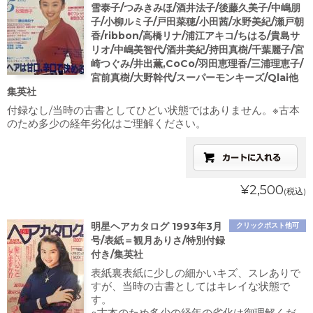
雪泰子/つみきみほ/酒井法子/後藤久美子/中嶋朋
子/小柳ルミ子/戸田菜穂/小田茜/水野美紀/瀬戸朝
香/ribbon/高橋リナ/浦江アキコ/ちはる/貴島サ
リオ/中嶋美智代/酒井美紀/持田真樹/千葉麗子/宮
崎つぐみ/井出薫,CoCo/羽田恵理香/三浦理恵子/
宮前真樹/大野幹代/スーパーモンキーズ/Qlai他
集英社
付録なし/当時の古書としてひどい状態ではありません。※古本
のため多少の経年劣化はご理解ください。
¥2,500
(税込)
明星ヘアカタログ 1993年3月
クリックポスト他可
号/表紙＝観月ありさ/特別付録
付き/集英社
表紙裏表紙に少しの細かいキズ、スレありで
すが、当時の古書としてはキレイな状態で
す。
※古本のため多少の経年の劣化は御理解くだ