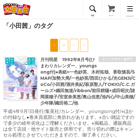
検索
カート
メニュー
「小田茜」のタグ
会員登録
1
2
>
»
ログイン
月刊明星 1992年8月号(ひ
クリックポスト他不可
まわりカレンダー、youngs
ong付)●表紙=一色紗英、木村拓哉、香取慎吾/S
MAP/加勢大周/一色紗英/西田ひかる/光GENJI/C
oCo/小田茜/酒井美紀/萩原聖人/TOKIO/C.C.ガ
ールズ×織田無道/ribbon/前田耕陽×成田昭次/諸
岡菜穂子/安室奈美恵/奥山佳恵/池内心/中山美穂/
少年隊/織田裕二/他
平成4年9月1日発行/集英社/カレンダー、youngsong付/※ほか
の付録なし●巻末頁底部に角折れがあります。※古い雑誌ですの
で多少の経年劣化はご理解くださいませ。※掲載品、通販商品
は全て店頭・他サイト販売と併用です。売り切れの際はキャン
セル処理とさせていただきますので、御了承ください。