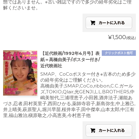
態ではありません。※古い雑誌ですので多少の経年劣化はご理
解くださいませ。
¥1,500
(税込)
【近代映画/1992年4月号】表
クリックポスト他可
紙＝高橋由美子/ポスター付き/
近代映画社
SMAP、CoCoポスター付き※古本のため多少
の経年劣化はご理解ください。
高橋由美子,SMAP,CoCo,ribbon,C.C.ガール
ズ,TOKIO,Qlair,光GENJI,L.L.BROTHERS,中
嶋美智代,三浦理恵子,小田茜,酒井法子,瀬能あ
づさ,忍者,田村英里子,西田ひかる,薬師寺容子,新島弥生,中上雅己,
井上晴美,萩原聖人,堀川早苗,桜井幸子,田中傑幸,山本太郎,中江有
里,福山雅治,槇原敬之,小高恵美,今村恵子他