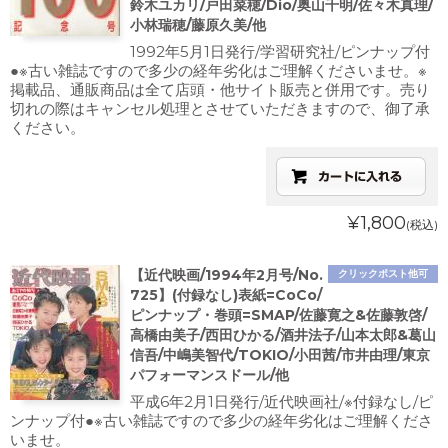
鈴木ユカリ/戸田菜穂/Dio/奥山千明/佐々木真理/
小林瑞穂/藤原久美/他
1992年5月1日発行/学習研究社/ピンナップ付
●※古い雑誌ですので多少の経年劣化はご理解くださいませ。※
掲載品、通販商品は全て店頭・他サイト販売と併用です。売り
切れの際はキャンセル処理とさせていただきますので、御了承
ください。
¥1,800
(税込)
【近代映画/1994年2月号/No.
クリックポスト他可
725】(付録なし)表紙=CoCo/
ピンナップ・巻頭=SMAP/佐藤寛之&佐藤敦啓/
高橋由美子/西田ひかる/酒井法子/山本太郎&葛山
信吾/中嶋美智代/TOKIO/小田茜/市井由理/東京
パフォーマンスドール/他
平成6年2月1日発行/近代映画社/※付録なし/ピ
ンナップ付●※古い雑誌ですので多少の経年劣化はご理解くださ
いませ。