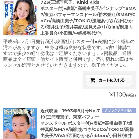
723(三浦理恵子、Kinki Kids
ポスター付)●表紙=高橋由美子/ピンナップ=SMA
P/東京パフォーマンスドール/裕木奈江/SMAP/C
oCo/高橋由美子/TOKIO/瀬能あづさ/西田ひか
る/酒井法子/酒井美紀/辺見えみり/Qlair/制服向
上委員会/小田茜/中嶋美智代/他
平成5年12月1日発行/近代映画社/ポスター付●表紙に少々経年の
汚れがありますが、中身は概ね良好な状態です。※古い雑誌で
すので多少の経年劣化はご理解くださいませ。※掲載品、通販
商品は全て店頭・他サイト販売と併用です。売り切れの際はキ
ャンセル処理とさせていただきますので、御了承ください。
¥1,100
(税込)
近代映画 1993年8月号No.7
クリックポスト他可
19(三浦理恵子、東京パフォー
マンスドール ポスター付)●表紙=高橋由美子/坂
井真紀/SMAP/瀬能あづさ/CoCo/TOKIO/高橋
由美子/ViVA!/西田ひかる/ribbon/小田茜/酒井