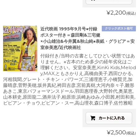
¥2,200
(税込)
近代映画 1995年9月号●付録
クリックポスト他可
ポスター付き＝森田剛&三宅健
×小山雄治&今井翼&秋山純●表紙・グラビア＝安
室奈美恵/近代映画社
付録付き/当時の古書としてひどい状態ではあ
りません。※古本のため多少の経年劣化はご
理解ください。安室奈美恵,KinKi Kids,Melod
y,MAX,ともさかりえ,高橋由美子,西田ひかる,
河相我聞,グレート・チキン・パワーズ,三浦理恵子,小橋賢児,加
藤晴彦,菅野美穂,坂井真紀,袴田吉彦,宮前真樹,大河内奈々子,雛形
あきこ,東京パフォーマンスドール,羽田惠理香,大野幹代,奥菜恵,
山本耕史,原田龍二,酒井法子,柏原崇,浜崎あゆみ,小田茜,村田和美,
ビビアン・チョウ,ビビアン・スー,高山理衣,森口博子,佐竹雅昭
¥2,500
(税込)