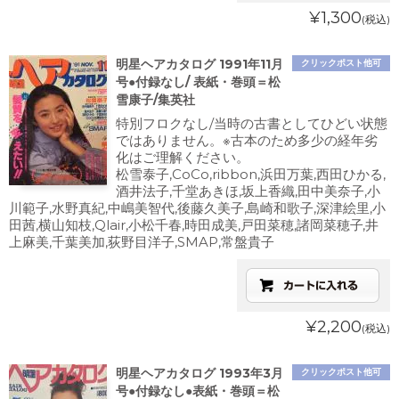
¥1,300
(税込)
明星ヘアカタログ 1991年11月
クリックポスト他可
号●付録なし/ 表紙・巻頭＝松
雪康子/集英社
特別フロクなし/当時の古書としてひどい状態
ではありません。※古本のため多少の経年劣
化はご理解ください。
松雪泰子,CoCo,ribbon,浜田万葉,西田ひかる,
酒井法子,千堂あきほ,坂上香織,田中美奈子,小
川範子,水野真紀,中嶋美智代,後藤久美子,島崎和歌子,深津絵里,小
田茜,横山知枝,Qlair,小松千春,時田成美,戸田菜穂,諸岡菜穂子,井
上麻美,千葉美加,荻野目洋子,SMAP,常盤貴子
¥2,200
(税込)
明星ヘアカタログ 1993年3月
クリックポスト他可
号●付録なし●表紙・巻頭＝松