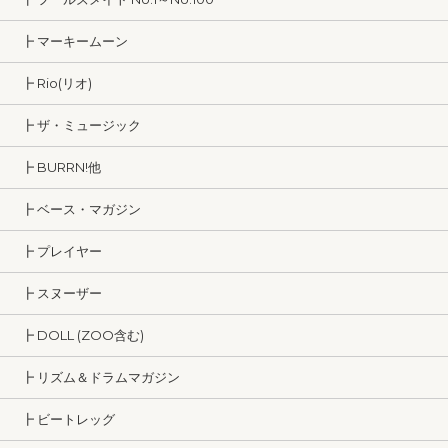
┣ マーキームーン
┣ Rio(リオ)
┣ ザ・ミュージック
┣ BURRN!他
┣ ベース・マガジン
┣ プレイヤー
┣ スヌーザー
┣ DOLL (ZOO含む)
┣ リズム＆ドラムマガジン
┣ ビートレッグ