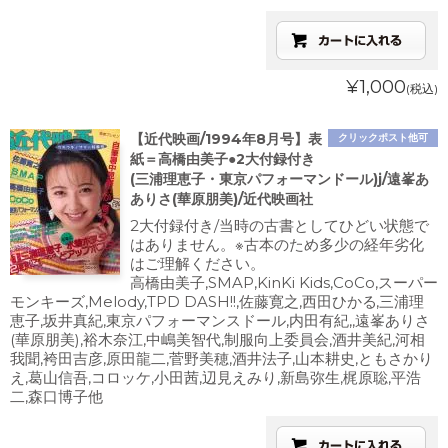
¥1,000
(税込)
【近代映画/1994年8月号】表
クリックポスト他可
紙＝高橋由美子●2大付録付き
(三浦理恵子・東京パフォーマンドール)j/遠峯あ
ありさ(華原朋美)/近代映画社
2大付録付き/当時の古書としてひどい状態で
はありません。※古本のため多少の経年劣化
はご理解ください。
高橋由美子,SMAP,KinKi Kids,CoCo,スーパー
モンキーズ,Melody,TPD DASH!!,佐藤寛之,西田ひかる,三浦理
恵子,坂井真紀,東京パフォーマンスドール,内田有紀,,遠峯ありさ
(華原朋美),裕木奈江,中嶋美智代,制服向上委員会,酒井美紀,河相
我聞,袴田吉彦,原田龍二,菅野美穂,酒井法子,山本耕史,ともさかり
え,葛山信吾,コロッケ,小田茜,辺見えみり,新島弥生,梶原聡,平浩
二,森口博子他