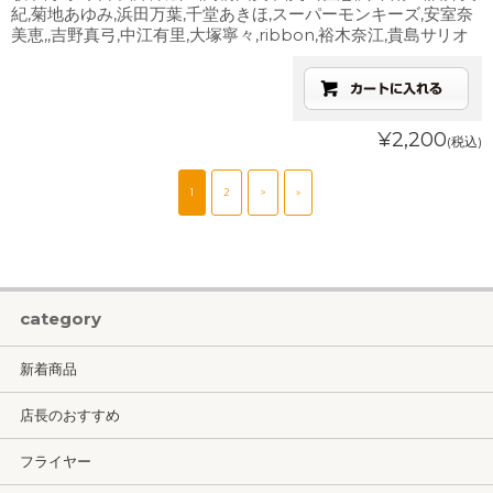
紀,菊地あゆみ,浜田万葉,千堂あきほ,スーパーモンキーズ,安室奈
美恵,,吉野真弓,中江有里,大塚寧々,ribbon,裕木奈江,貴島サリオ
¥2,200
(税込)
1
2
>
»
category
新着商品
店長のおすすめ
フライヤー