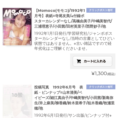
【Momoco(モモコ)/1992年1
クリックポスト他可
月号】表紙=寺尾友美/※付録ポ
スターカレンダーなし/高橋由美子/中嶋美智代/
三浦理恵子/小田茜/田村英里子/西野妙子/他
1992年1月1日発行/学習研究社/ジャンボポス
ターカレンダーなし/当時の古書としてひどい
状態ではありません。※古い雑誌ですので経
年劣化はご理解くださいませ。
¥1,300
(税込)
投稿写真 1992年6月号 表
クリックポスト他可
紙・ピンナップ=山本清美/ベ
イビーズ/細江真由子/中嶋美智代/小田茜/新島弥
生/井上麻美/柳香織/鈴木亜希子/桂木香織/牧瀬里
穂/他
1992年6月1日発行/サン出版/ピンナップ付※