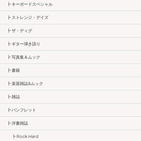
┣ キーボードスペシャル
┣ ストレンジ・デイズ
┣ ザ・ディグ
┣ ギター弾き語り
┣ 写真集＆ムック
┣ 書籍
┣ 楽器雑誌&ムック
┣ 雑誌
┣ パンフレット
┣ 洋書雑誌
┣ Rock Hard