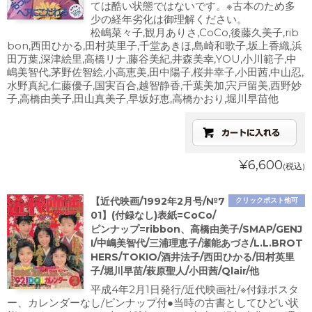
ては酷い状態ではないです。※古本のため多
少の経年劣化は御理解ください。
松嶋菜々子,観月ありさ,CoCo,後藤久美子,rib
bon,西田ひかる,田村英里子,千堂あきほ,島崎和歌子,坂上香織,浜
田万葉,深津絵里,高橋リナ,藤谷美紀,井森美幸,YOU,小川範子,中
嶋美智代,茅野佐智絵,小高恵美,田中陽子,桜井幸子,小田茜,中山忍,
水野真紀,仁藤優子,国実百合,越智静香,千葉美加,宍戸留美,西野妙
子,高橋由美子,田山真美子,早坂好恵,高橋かおり,堀川早苗他
¥6,600
(税込)
【近代映画/1992年2月号/№7
クリックポスト他可
01】(付録なし)表紙=CoCo/
ピンナップ=ribbon、高橋由美子/SMAP/GENJ
I/中嶋美智代/三浦理恵子/瀬能あづさ/L.L.BROT
HERS/TOKIO/酒井法子/西田ひかる/田村英里
子/堀川早苗/萩原聖人/小田茜/Qlair/他
平成4年2月1日発行/近代映画社/※付録ポスタ
ー、カレンダーなし/ピンナップ付●当時の古書としてひどい状