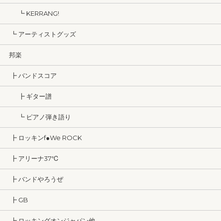
┗ KERRANG!
┗ アーティストグッズ
邦楽
┣ バンドスコア
┣ ギター譜
┗ ピアノ弾き語り
┣ ロッキンf●We ROCK
┣ アリーナ37℃
┣ バンドやろうぜ
┣ GB
┣ ロッキングオンジャパン他