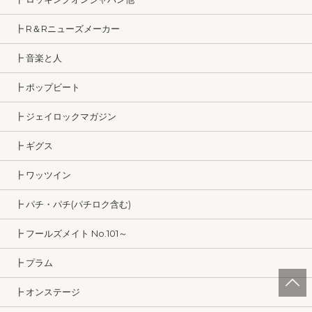
┣ R＆Rニューズメーカー
┣ 音楽と人
┣ ポップビート
┣ ジェイロックマガジン
┣ ギグス
┣ ワッツイン
┣ パチ・パチ(パチロク含む)
┣ フールズメイト No.101～
┣ プラム
┣ オンステージ