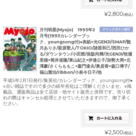
¥2,800
(税込)
月刊明星(Myojo) 1993年2
クリックポスト他可
月号(1993カレンダーブッ
ク、youngsong付)●表紙=光GENJI/SMAP/観
月ありさ/萩原聖人/TOKIO/諸星和己/西田ひか
る/ダウンタウン/小田茜/保阪尚輝/光GENJI/牧瀬
里穂×筒井道隆/東山紀之×伊達公子/加勢大周×北
澤豪/さくらももこ×嘉門達夫/奥居香×森口博子/
福山雅治/ribbon/小泉今日子/他
平成5年2月1日発行/集英社/カレンダーブック、youngsong付●
※古い雑誌ですので多少の経年劣化はご理解くださいませ。※掲
載品、通販商品は全て店頭・他サイト販売と併用です。売り切
れの際はキャンセル処理とさせていただきますので、御了承く
ださい。
¥2,500
(税込)