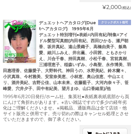
¥2,000
(税込)
デュエットヘアカタログ(Due
クリックポスト他可
tヘアカタログ) 1995年6月
デュエット特別増刊●表紙=内田有紀/特集=アイ
ドル髪型写真館(内田有紀、西田ひかる、瀬戸朝
香、坂井真紀、遠山景織子、高橋由美子、飯島
愛、細川ふみえ、井出薫、小田茜、ともさかり
え、川合千春、持田真樹、小松千春、宮前真樹、
三浦理恵子、稲森いずみ、小島聖、永作博美、羽
田惠理香、佐藤愛子、大野幹代、神田うの、水野美紀、鈴木蘭々、
小沢真珠、今村雅美、安室奈美恵、小林恵、奥山佳恵、中山エミ
リ、酒井美紀、吉野公佳、山本未来、佐藤藍子、大河内奈々子、笹
峰愛、穴井夕子、田中有紀美、望月まゆ、山口香緒里)/他
1995年6月20日発行/ホーム社、集英社●表紙裏表紙底部から頁
にんけて角折れがあります。※古い雑誌ですので多少の経年劣
化はご理解くださいませ。※掲載品、通販商品は全て店頭・他
サイト販売と併用です。売り切れの際はキャンセル処理とさせ
ていただきますので、御了承ください。