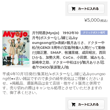
¥5,000
(税込)
月刊明星(Myojo) 1992年10
クリックポスト他可
月号(ポスターなし/綴じ込みy
oungsong付)●表紙=観月ありさ、ドクター中
松/光GENJI 5周年の宝箱/特集=人間だって動物
だ(畑正憲、SMAP、牧瀬里穂、成田昭次、西田
ひかる、加勢大周、CoCo、小田茜、城みちる、
坂崎幸之助、ドクター中松ほか)/観月ありさ/忍
者/TOKIO/萩原聖人/他
平成4年10月1日発行/集英社/※ポスターなし/綴じ込みyoungso
ng付●※古い雑誌ですので多少の経年劣化はご理解くださいま
せ。※掲載品、通販商品は全て店頭・他サイト販売と併用で
す。売り切れの際はキャンセル処理とさせていただきますの
で、御了承ください。