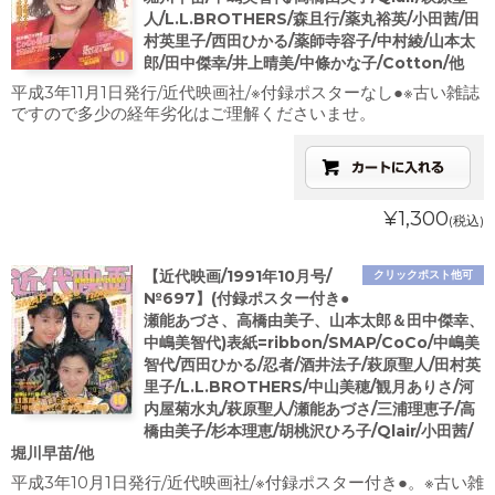
人/L.L.BROTHERS/森且行/薬丸裕英/小田茜/田
村英里子/西田ひかる/薬師寺容子/中村綾/山本太
郎/田中傑幸/井上晴美/中條かな子/Cotton/他
平成3年11月1日発行/近代映画社/※付録ポスターなし●※古い雑誌
ですので多少の経年劣化はご理解くださいませ。
¥1,300
(税込)
【近代映画/1991年10月号/
クリックポスト他可
№697】(付録ポスター付き●
瀬能あづさ、高橋由美子、山本太郎＆田中傑幸、
中嶋美智代)表紙=ribbon/SMAP/CoCo/中嶋美
智代/西田ひかる/忍者/酒井法子/萩原聖人/田村英
里子/L.L.BROTHERS/中山美穂/観月ありさ/河
内屋菊水丸/萩原聖人/瀬能あづさ/三浦理恵子/高
橋由美子/杉本理恵/胡桃沢ひろ子/Qlair/小田茜/
堀川早苗/他
平成3年10月1日発行/近代映画社/※付録ポスター付き●。※古い雑