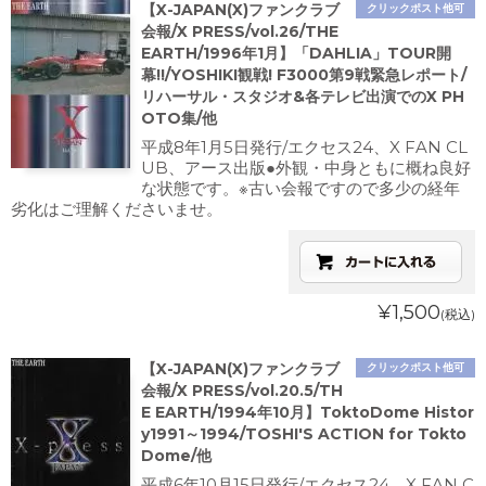
【X-JAPAN(X)ファンクラブ
クリックポスト他可
会報/X PRESS/vol.26/THE
EARTH/1996年1月】「DAHLIA」TOUR開
幕!!/YOSHIKI観戦! F3000第9戦緊急レポート/
リハーサル・スタジオ&各テレビ出演でのX PH
OTO集/他
平成8年1月5日発行/エクセス24、X FAN CL
UB、アース出版●外観・中身ともに概ね良好
な状態です。※古い会報ですので多少の経年
劣化はご理解くださいませ。
¥1,500
(税込)
【X-JAPAN(X)ファンクラブ
クリックポスト他可
会報/X PRESS/vol.20.5/TH
E EARTH/1994年10月】ToktoDome Histor
y1991～1994/TOSHI'S ACTION for Tokto
Dome/他
平成6年10月15日発行/エクセス24、X FAN C