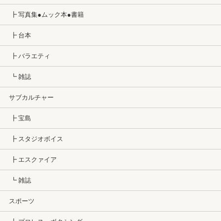
┣ 写真集●ムック本●書籍
┣ 台本
┣ バラエティ
┗ 雑誌
サブカルチャー
┣ 宝島
┣ スタジオボイス
┣ エスクァイア
┗ 雑誌
スポーツ