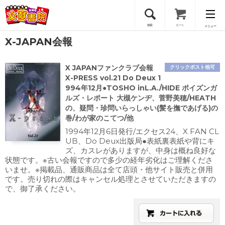
検索
カート
メニュー
X-JAPAN会報
会員登録
X JAPANファンクラブ会報
クリックポスト他可
ログイン
X-PRESS vol.21 Do Deux 1
994年12月●TOSHO inL.A./HIDE ポイズンガ
ルズ・レポート 大槻ケンヂ、菅野美穂/HEATH
の、疑問・珍問いらっしゃい(髪を撫であげる)の
巻/わが家のこてつ/他
1994年12月6日発行/エクセス24、X FAN CL
UB、Do Deux出版局●表紙裏表紙や背にキ
ズ、カスレがありますが、中身は概ね良好な
状態です。※古い会報ですので多少の経年劣化はご理解くださ
いませ。※掲載品、通販商品は全て店頭・他サイト販売と併用
です。売り切れの際はキャンセル処理とさせていただきますの
で、御了承ください。