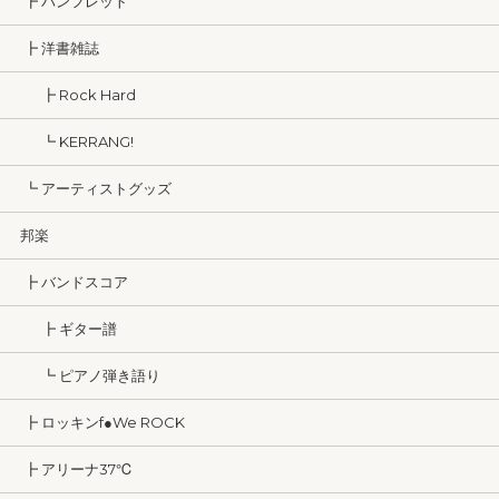
┣ パンフレット
┣ 洋書雑誌
┣ Rock Hard
┗ KERRANG!
┗ アーティストグッズ
邦楽
┣ バンドスコア
┣ ギター譜
┗ ピアノ弾き語り
┣ ロッキンf●We ROCK
┣ アリーナ37℃