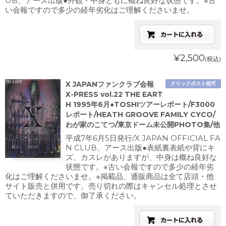
UB、アース出版●外観・中身ともに概ね良好な状態です。※古
い会報ですので多少の経年劣化はご理解くださいませ。
¥2,500
(税込)
X JAPANファンクラブ会報
クリックポスト他可
X-PRESS vol.22 THE EART
H 1995年6月●TOSHIツアーレポート/F3000
レポート/HEATH GROOVE FAMILY CYCO/
わが家のこてつ/東京ドーム未公開PHOTO集/他
平成7年6月5日発行/X JAPAN OFFICIAL FA
N CLUB、アース出版●表紙裏表紙や背にキ
ズ、カスレがありますが、中身は概ね良好な
状態です。※古い会報ですので多少の経年劣
化はご理解くださいませ。※掲載品、通販商品は全て店頭・他
サイト販売と併用です。売り切れの際はキャンセル処理とさせ
ていただきますので、御了承ください。