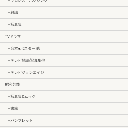
┣ プロレス、ボクシング
┣ 雑誌
┗ 写真集
TVドラマ
┣ 台本●ポスター 他
┣ テレビ雑誌/写真集他
┗ テレビジョンエイジ
昭和芸能
┣ 写真集&ムック
┣ 書籍
┣ パンフレット