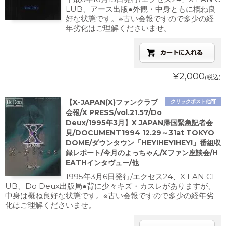
LUB、アース出版●外観・中身ともに概ね良
好な状態です。※古い会報ですので多少の経
年劣化はご理解くださいませ。
¥2,000
(税込)
【X-JAPAN(X)ファンクラブ
クリックポスト他可
会報/X PRESS/vol.21.57/Do
Deux/1995年3月】X JAPAN帰国緊急記者会
見/DOCUMENT1994 12.29～31at TOKYO
DOME/ダウンタウン「HEY!HEY!HEY!」番組収
録レポート/今月のよっちゃん/Xファン座談会/H
EATHインタヴュー/他
1995年3月6日発行/エクセス24、X FAN CL
UB、Do Deux出版局●背に少々キズ・カスレがありますが、
中身は概ね良好な状態です。※古い会報ですので多少の経年劣
化はご理解くださいませ。