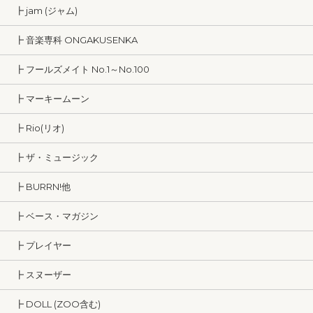
┣ jam (ジャム)
┣ 音楽専科 ONGAKUSENKA
┣ フールズメイト No.1～No.100
┣ マーキームーン
┣ Rio(リオ)
┣ ザ・ミュージック
┣ BURRN!他
┣ ベース・マガジン
┣ プレイヤー
┣ スヌーザー
┣ DOLL (ZOO含む)