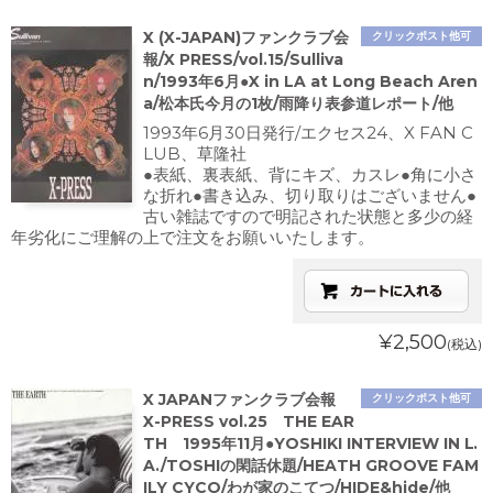
X (X-JAPAN)ファンクラブ会
クリックポスト他可
報/X PRESS/vol.15/Sulliva
n/1993年6月●X in LA at Long Beach Aren
a/松本氏今月の1枚/雨降り表参道レポート/他
1993年6月30日発行/エクセス24、X FAN C
LUB、草隆社
●表紙、裏表紙、背にキズ、カスレ●角に小さ
な折れ●書き込み、切り取りはございません●
古い雑誌ですので明記された状態と多少の経
年劣化にご理解の上で注文をお願いいたします。
¥2,500
(税込)
X JAPANファンクラブ会報
クリックポスト他可
X-PRESS vol.25 THE EAR
TH 1995年11月●YOSHIKI INTERVIEW IN L.
A./TOSHIの閑話休題/HEATH GROOVE FAM
ILY CYCO/わが家のこてつ/HIDE&hide/他