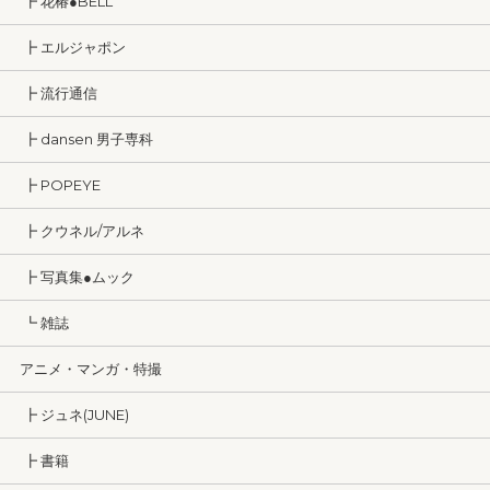
┣ 花椿●BELL
┣ エルジャポン
┣ 流行通信
┣ dansen 男子専科
┣ POPEYE
┣ クウネル/アルネ
┣ 写真集●ムック
┗ 雑誌
アニメ・マンガ・特撮
┣ ジュネ(JUNE)
┣ 書籍