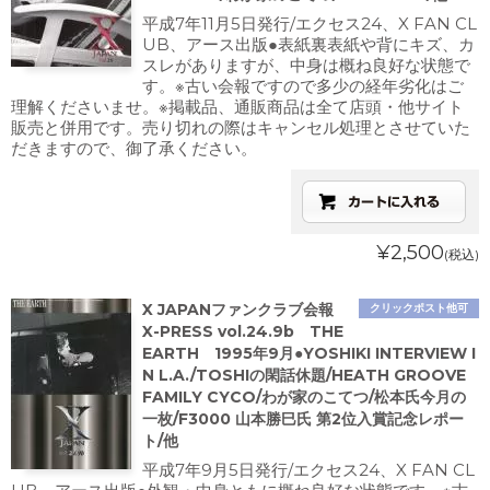
平成7年11月5日発行/エクセス24、X FAN CL
UB、アース出版●表紙裏表紙や背にキズ、カ
スレがありますが、中身は概ね良好な状態で
す。※古い会報ですので多少の経年劣化はご
理解くださいませ。※掲載品、通販商品は全て店頭・他サイト
販売と併用です。売り切れの際はキャンセル処理とさせていた
だきますので、御了承ください。
¥2,500
(税込)
X JAPANファンクラブ会報
クリックポスト他可
X-PRESS vol.24.9b THE
EARTH 1995年9月●YOSHIKI INTERVIEW I
N L.A./TOSHIの閑話休題/HEATH GROOVE
FAMILY CYCO/わが家のこてつ/松本氏今月の
一枚/F3000 山本勝巳氏 第2位入賞記念レポー
ト/他
平成7年9月5日発行/エクセス24、X FAN CL