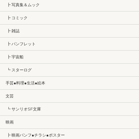
┣ 写真集＆ムック
┣ コミック
┣ 雑誌
┣ パンフレット
┣ 宇宙船
┗ スターログ
手芸●料理●生活●絵本
文芸
┗ サンリオSF文庫
映画
┣ 映画パンフ●チラシ●ポスター