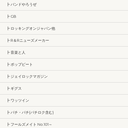
┣ バンドやろうぜ
┣ GB
┣ ロッキングオンジャパン他
┣ R＆Rニューズメーカー
┣ 音楽と人
┣ ポップビート
┣ ジェイロックマガジン
┣ ギグス
┣ ワッツイン
┣ パチ・パチ(パチロク含む)
┣ フールズメイト No.101～