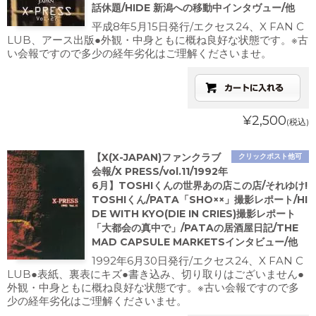
話休題/HIDE 新潟への移動中インタヴュー/他
平成8年5月15日発行/エクセス24、X FAN C
LUB、アース出版●外観・中身ともに概ね良好な状態です。※古
い会報ですので多少の経年劣化はご理解くださいませ。
¥2,500
(税込)
【X(X-JAPAN)ファンクラブ
クリックポスト他可
会報/X PRESS/vol.11/1992年
6月】TOSHIくんの世界あの店この店/それゆけ!
TOSHIくん/PATA「SHO××」撮影レポート/HI
DE WITH KYO(DIE IN CRIES)撮影レポート
「大都会の真中で」/PATAの居酒屋日記/THE
MAD CAPSULE MARKETSインタビュー/他
1992年6月30日発行/エクセス24、X FAN C
LUB●表紙、裏表にキズ●書き込み、切り取りはございません●
外観・中身ともに概ね良好な状態です。※古い会報ですので多
少の経年劣化はご理解くださいませ。