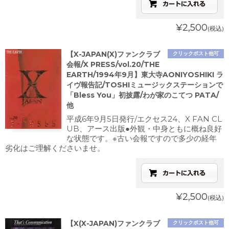
¥2,500
(税込)
【X-JAPAN(X)ファンクラブ
クリックポスト他可
会報/X PRESS/vol.20/THE
EARTH/1994年9月】東大寺AONIYOSHIKI ラ
イヴ報告記/TOSHIミュージックステーションで
「Bless You」初披露/わが家のこてつ PATA/
他
平成6年9月5日発行/エクセス24、X FAN CL
UB、アース出版●外観・中身ともに概ね良好
な状態です。※古い会報ですので多少の経年
劣化はご理解くださいませ。
¥2,500
(税込)
【X(X-JAPAN)ファンクラブ
クリックポスト他可