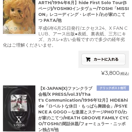
ARTH/1994年6月】hide First Solo Tour(5
ページ)/YOSHIKIインタヴュー/TOSHI「MISSI
ON」レコーディング・レポート/わが家のこて
つ PATA/他
平成6年6月25日発行/エクセス24、X FAN C
LUB、アース出版●表紙、裏表紙、三方にキ
ズ、カスレ※古い会報ですので多少の経年劣
化はご理解くださいませ。
¥3,800
(税込)
【X-JAPAN(X)ファンクラブ
クリックポスト他可
会報/X PRESS/vol.31/Tha
t's Communication/1996年12月】HIDE&hi
de「ロベルトな休日・もっぱら舞踏会」/PSYE
NCE A GOGO～な楽屋とステージPHOTO/わ
が家のこてつ/HEATH GROOVE FAMILY CYC
O/TOSHIの閑話休題/フォーミュラー・ニッポ
ン独占!!/他