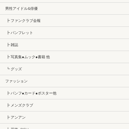
男性アイドル&俳優
┣ ファンクラブ会報
┣ パンフレット
┣ 雑誌
┣ 写真集●ムック●書籍 他
┗ グッズ
ファッション
┣ パンフ●カード●ポスター他
┣ メンズクラブ
┣ アンアン