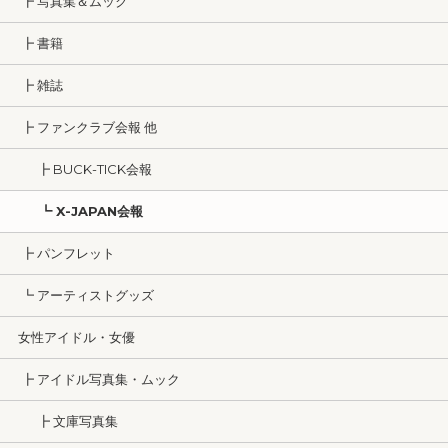
┣ 写真集＆ムック
┣ 書籍
┣ 雑誌
┣ ファンクラブ会報 他
┣ BUCK-TICK会報
┗ X-JAPAN会報
┣ パンフレット
┗ アーティストグッズ
女性アイドル・女優
┣ アイドル写真集・ムック
┣ 文庫写真集