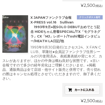
¥2,500
(税込)
X JAPANファンクラブ会報
クリックポスト他可
X-PRESS vol.16 Sullivan
1993年9月●祝SOLO DEBUTおめでとう記
念 HIDEちゃん密着SPECIAL/TX「モグラネグ
ラ」CX「MJ」レポート/Toshi電話インタビュ
ー/HEATH LA日記/他
1993年9月30日発行/エクセス24、X FAN C
LUB、草隆社●会員証ファンクラブ住所シー
ルの1片使用済み、表紙裏表紙や背にキズ、カ
スレがありますが、ほかの中身は概ね良好な状態です。※古い
会報ですので多少の経年劣化はご理解くださいませ。※掲載
品、通販商品は全て店頭・他サイト販売と併用です。売り切れ
の際はキャンセル処理とさせていただきますので、御了承くだ
さい。
¥2,500
(税込)