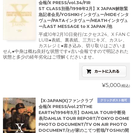
会報/X PRESS/vol.34/FIR
ST CLASS別冊/1998年2月】X JAPAN解散緊
急記者会見/YOSHIKIインタヴュー/HIDEインタ
ヴュー/PATAインタヴュー/HEATHインタヴュ
ー/LAST MESSAGE to X JAPAN /他
平成10年2月10日発行/エクセス24、X FAN C
LUB●表紙、裏表紙、三方にキズ、カスレ、
カスレジミ●書き込み、切り取りはございま
せん●中身は概ね良好な状態です※古い会報ですので明記された
状態と多少の経年劣化はご理解くださいませ。
¥5,000
(税込)
【X-JAPAN(X)ファンクラブ
クリックポスト他可
会報/X PRESS/vol.27/THE
EARTH/1996年5月】DAHLIA TOUR中断発
表/DAHLIA TOUR REPORT/TOKYO DOME
PHOTO DOCUMENT/TV ON AIR PHOTO
DOCUMENT/わが家のこてつ哲哉/TOSHIの閑