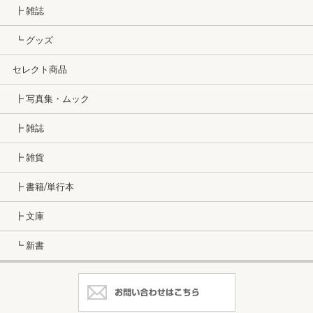
┣ 雑誌
┗ グッズ
セレクト商品
┣ 写真集・ムック
┣ 雑誌
┣ 雑貨
┣ 書籍/単行本
┣ 文庫
┗ 新書