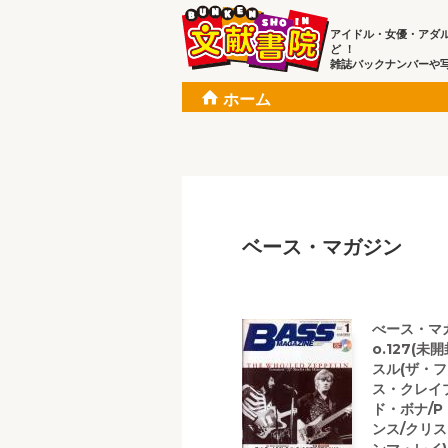
アイドル・女優・アダ
ど ！
雑誌バックナンバーや
ホーム
ベース・マガジン
べース・マガ
o.127(
スル(ザ・フ
ス・クレイ
ド・ボナ/P・
ンス/クリス