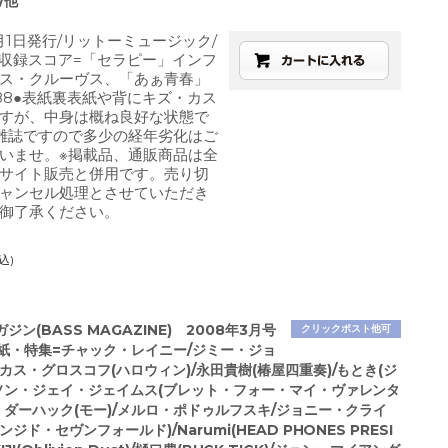
/他
1月1日発行/リットーミュージック/
/収録スコア=「セラピー」インフ
ス・クルーヴス、「あぁ青春」
7188●表紙裏表紙や背にキズ・カス
すが、中身は概ね良好な状態で
雑誌ですので多少の経年劣化はご
いませ。※掲載品、通販商品は全
サイト販売と併用です。売り切
ャンセル処理とさせていただき
御了承ください。
込)
ジン(BASS MAGAZINE) 2008年3月号
クリックポスト他可
●表紙・特集=チャック・レイニー/ジミー・ジョ
カス・グロスコフ(ハロウィン)/永田貴樹(椿屋四重奏)/もとき(ジ
イソン・ジェイ・ジェイムス(ブレット・フォー・マイ・ヴァレンタ
・ダーハック(モー)/メルロ・ポドゥルフスキ/ジョニー・クライ
ジド・セヴンフォールド)/Narumi(HEAD PHONES PRESI