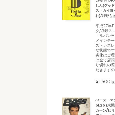
カモト(OKAM
しん(グッ
ス・カイヨー
れ)/月野も
平成27年
ク/収録ス
「ルパン三
メインテー
ズ・カスレ
な状態です
劣化はご理
は全て店頭
り切れの際
だきますの
¥1,500
(税
べース・マガジ
ol.26 
カーン/ビ