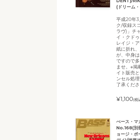
DENT)/RI
(ドリーム・
平成20年
ク/収録ス
ラヴ)」チ
イ・クドゥ
レイジ・ア
紙に折れ、
が、中身は
ですので多
ませ。※掲
イト販売と
ンセル処理
了承くださ
¥1,100
(税
べース・マガ
No.168(別
ョージ・ポー