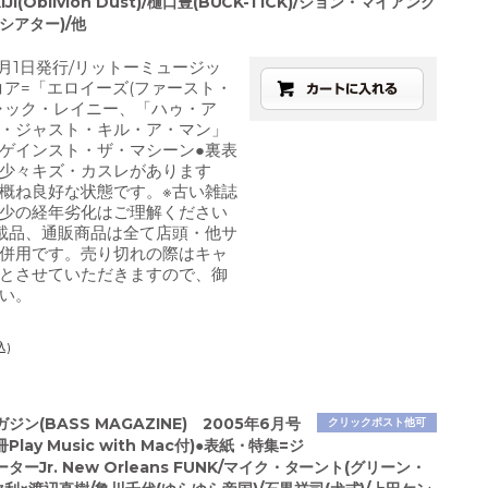
KIJI(Oblivion Dust)/樋口豊(BUCK-TICK)/ジョン・マイアング
シアター)/他
3月1日発行/リットーミュージッ
コア=「エロイーズ(ファースト・
ャック・レイニー、「ハゥ・ア
・ジャスト・キル・ア・マン」
ゲインスト・ザ・マシーン●裏表
少々キズ・カスレがあります
概ね良好な状態です。※古い雑誌
少の経年劣化はご理解ください
載品、通販商品は全て店頭・他サ
併用です。売り切れの際はキャ
とさせていただきますので、御
い。
込)
ジン(BASS MAGAZINE) 2005年6月号
クリックポスト他可
冊Play Music with Mac付)●表紙・特集=ジ
ターJr. New Orleans FUNK/マイク・ターント(グリーン・