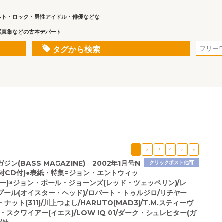
ルト・ロック・男性アイドル・俳優などな
写真集などの古本デパート
タグから検索
1
2
3
4
>
»
ジン(BASS MAGAZINE) 2002年1月号N
クリックポスト他可
未開封CD付)●表紙・特集=ジョン・エントウィッ
ー)×ジョン・ポール・ジョーンズ(レッド・ツェッペリン)/レ
プール(オイスター・ヘッド)/ロバート・トゥルジロ/リチヤー
ナット(311)/川上つよし/HARUTO(MAD3)/T.M.スティーヴ
・スクワイアー(イエス)/LOW IQ 01/ダーク・シュレヒター(ガ