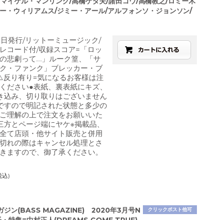
ard)/マイケル・マンリング/高橋ゲタ夫/諸田コウ/高橋教之/ロミー木
ター・ウィリアムス/ジミー・アール/アルフォンソ・ジョンソン/
月1日発行/リットーミュージック/
レコード付/収録スコア=「ロッ
の悲劇って…」ルーク篁、「サ
ク・ファンク」ブレッカー・ブ
⚠️反り有り=気になるお客様は注
ください●表紙、裏表紙にキズ、
き込み、切り取りはございません
ですので明記された状態と多少の
ご理解の上で注文をお願いいた
三方とページ端にヤケ※掲載品、
全て店頭・他サイト販売と併用
切れの際はキャンセル処理とさ
きますので、御了承ください。
税込)
ジン(BASS MAGAZINE) 2020年3月号N
クリックポスト他可