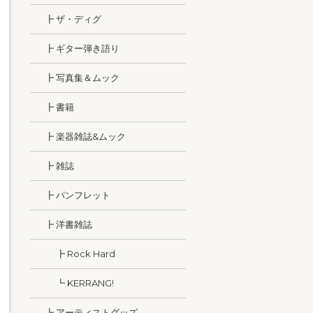
┣ ザ・ディグ
┣ ギター弾き語り
┣ 写真集＆ムック
┣ 書籍
┣ 楽器雑誌&ムック
┣ 雑誌
┣ パンフレット
┣ 洋書雑誌
┣ Rock Hard
┗ KERRANG!
┗ アーティストグッズ