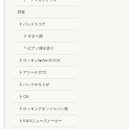
邦楽
┣ バンドスコア
┣ ギター譜
┗ ピアノ弾き語り
┣ ロッキンf●We ROCK
┣ アリーナ37℃
┣ バンドやろうぜ
┣ GB
┣ ロッキングオンジャパン他
┣ R＆Rニューズメーカー