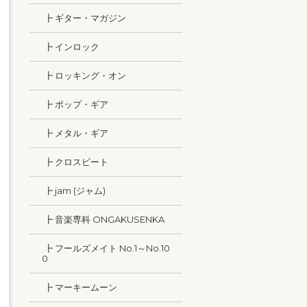
┣ ギター・マガジン
┣ インロック
┣ ロッキング・オン
┣ ポップ・ギア
┣ メタル・ギア
┣ クロスビート
┣ jam (ジャム)
┣ 音楽専科 ONGAKUSENKA
┣ フールズメイト No.1～No.10
0
┣ マーキームーン