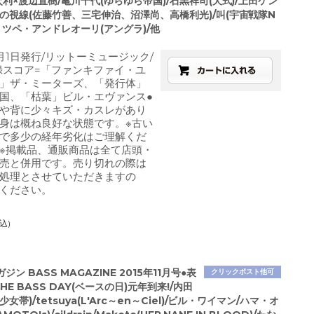
次利×渡辺直樹/亀川千代(ゆらゆら帝国)/石黒祥司(犬式)/上田ケン
トの視線(佐藤竹善、三宅伸治、沼澤尚、高橋利光)/叫(宇宙戦隊N
ェリツペ・アンドレオーリ(アングラ)/他
6月1日発行/リットーミュージック/
録スコア=「ファンキファイ・ユ
」ザ・ミーターズ、「発行体」
国、「枯葉」ビル・エヴァンス●
や背に少々キズ・カスレがあり
身は概ね良好な状態です。※古い
で多少の経年劣化はご理解くだ
※掲載品、通販商品は全て店頭・
売と併用です。売り切れの際は
処理とさせていただきますの
ください。
込)
ン BASS MAGAZINE 2015年11月号●表
クリックポスト他可
HE BASS DAY(ベースの日)元年到来!/内田
女帯)/tetsuya(L'Arc～en～Ciel)/ビル・ワイマン/ハマ・オ