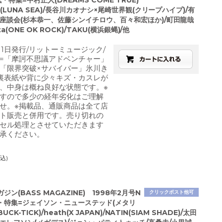
紙・特集=中村正人(DREAMS COME TRUE)
J(LUNA SEA)/長谷川カオナシ×尾崎世界観(クリープハイプ)/有
祭座談会(杉本恭一、佐藤シンイチロウ、百々和宏ほか)/町田龍哉
ta(ONE OK ROCK)/TAKU(横浜銀蝿)/他
月1日発行/リットーミュージック/
=「摩訶不思議アドベンチャー」
「限界突破×サバイバー」氷川き
裏表紙や背に少々キズ・カスレが
、中身は概ね良好な状態です。※
すので多少の経年劣化はご理解
せ。※掲載品、通販商品は全て店
ト販売と併用です。売り切れの
セル処理とさせていただきます
承ください。
込)
ジン(BASS MAGAZINE) 1998年2月号N
クリックポスト他可
紙・特集=ジェイソン・ニューステッド(メタリ
UCK-TICK)/heath(X JAPAN)/NATIN(SIAM SHADE)/太田