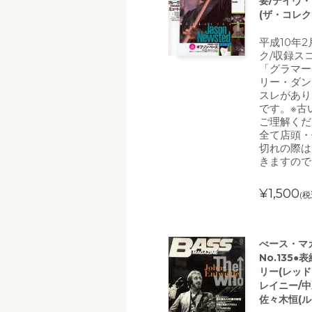
要/デイヴ・
(ザ・コレク
平成10年
ク/収録ス
「グラマー
リー・ダン
スレがあり
です。※古
ご理解くだ
全て店頭・
切れの際は
きますので
¥1,500
(税
べース・マガ
No.135
リー(レッ
レイニー/中野
佐々木恒(ル