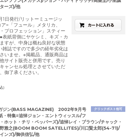
エレフソン(メガデス)/ジョン・パティトゥッチ/高桑圭/小里誠
ターズ)/他
2月1日発行/リットーミュージッ
コア=「フュール」メタリカ、
・プロフェッション」スティー
●表紙背側にヤケシミ、キズ・カ
ますが、中身は概ね良好な状態
い雑誌ですので多少の経年劣化は
さいませ。※掲載品、通販商品は
他サイト販売と併用です。売り
キャンセル処理とさせていただ
、御了承ください。
込)
ジン(BASS MAGAZINE) 2002年9月号
クリックポスト他可
●表紙・特集=追悼ジョン・エントウィッスル/フ
ド・ホット・チリ・ペッパーズ)/追悼レイ・ブラウン/チャック・
雅之(BOOM BOOM SATELLITES)/川口賢太郎(54-71)/
インズ)/御供信弘/他