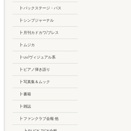
┣ バックステージ・パス
┣ シンプジャーナル
┣ 月刊カドカワ/ブレス
┣ ムジカ
┣ uv/ヴィジュアル系
┣ ピアノ弾き語り
┣ 写真集＆ムック
┣ 書籍
┣ 雑誌
┣ ファンクラブ会報 他
┣ BUCK-TICK会報