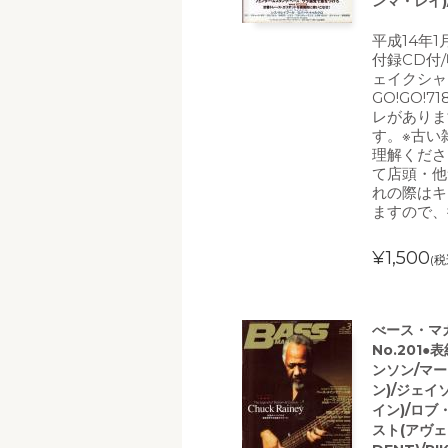
ンマ・レイ)
平成14年
付録CD付
ェイクシャ
GO!GO!
レがありま
す。※古い
理解くださ
て店頭・他
れの際はキ
ますので、
¥1,500
(税
べース・マガ
No.201
ンソン/マー
ン)/ジェ
イン)/ロブ
スト(アヴェン