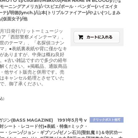
OTO's)/cildrain/Makoto(HER NANE IN BLOOD)/たな
ドモーニングアメリカ)/パスピエ/ポール・ベンダー(ハイエイタ
テ)/明徳(lynch.)/山本(トリプルファイアー)/やよい(つしまみ
あ(仮面女子)/他
11月1日発行/リットーミュージッ
コア「西部警察メインテーマ」、
世のテーマ」、「名探偵コナン
マ」●表紙裏表紙や背に僅かなキ
がありますが、中身は概ね良好
。※古い雑誌ですので多少の経年
解ください。※掲載品、通販商品
・他サイト販売と併用です。売
はキャンセル処理とさせていた
で、御了承ください。
込)
ン(BASS MAGAZINE) 1991年5月号 v
クリックポスト他可
(未開封シート・レコード付)●表紙・特集=ミック・
リー・シーン/ジョン・ギブソン/ゼノン石川(聖飢魔Ⅱ)＆寺沢功一