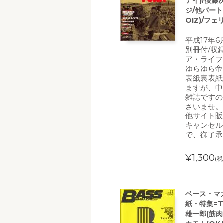
デイ)/後藤
ジ/他パー
OIZ)/フ
平成17年
別冊付/収
ア・ライフ
ゆらゆら帝
表紙裏表紙
ますが、中
雑誌ですの
さいませ。
他サイト販
キャンセル
で、御了承
¥1,300
(税
ベース・マガジ
紙・特集=T
雄一郎(筋肉少