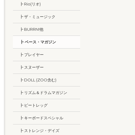
┣ Rio(リオ)
┣ ザ・ミュージック
┣ BURRN!他
┣ ベース・マガジン
┣ プレイヤー
┣ スヌーザー
┣ DOLL (ZOO含む)
┣ リズム＆ドラムマガジン
┣ ビートレッグ
┣ キーボードスペシャル
┣ ストレンジ・デイズ