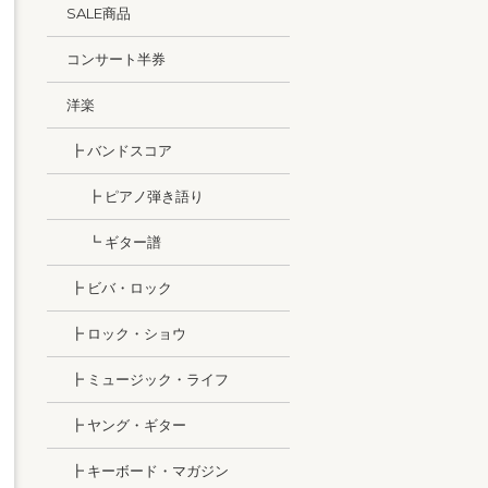
SALE商品
コンサート半券
洋楽
┣ バンドスコア
┣ ピアノ弾き語り
┗ ギター譜
┣ ビバ・ロック
┣ ロック・ショウ
┣ ミュージック・ライフ
┣ ヤング・ギター
┣ キーボード・マガジン