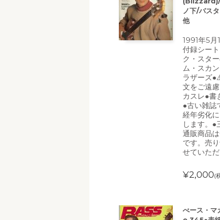
(Blizz
ノ下/バス
他
1991年5
付録シート
ク・スター
ム・スカン
ラザーズ●
文をご遠慮
カスレ●書
●古い雑誌
経年劣化に
します。●
通販商品は
です。売り
せていただ
¥2,000
(
べース・マガ