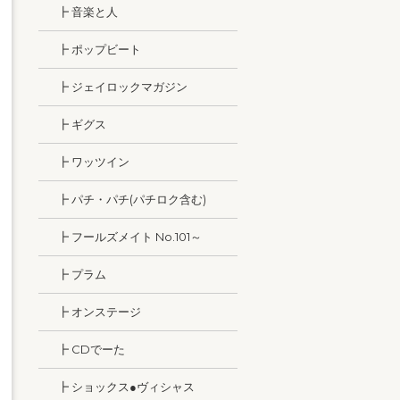
┣ 音楽と人
┣ ポップビート
┣ ジェイロックマガジン
┣ ギグス
┣ ワッツイン
┣ パチ・パチ(パチロク含む)
┣ フールズメイト No.101～
┣ プラム
┣ オンステージ
┣ CDでーた
┣ ショックス●ヴィシャス