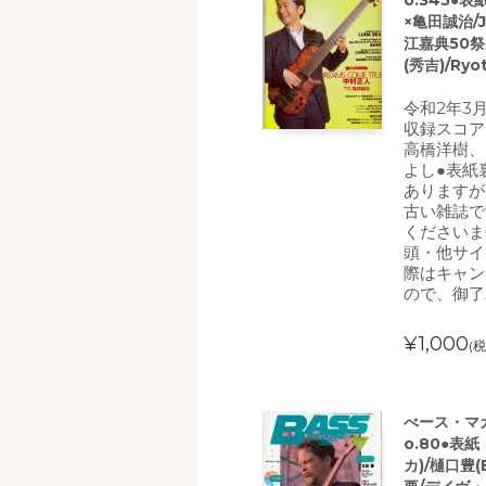
o.345●表
×亀田誠治/
江嘉典50
(秀吉)/Ryo
令和2年3
収録スコア
高橋洋樹、
よし●表紙
ありますが
古い雑誌で
くださいま
頭・他サイ
際はキャン
ので、御了
¥1,000
(税
べース・マガ
o.80●表
カ)/樋口豊(B