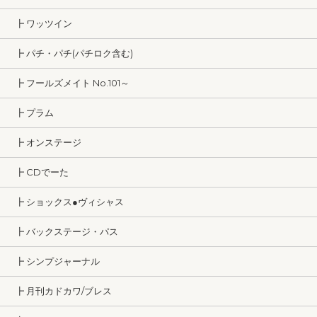
┣ ワッツイン
┣ パチ・パチ(パチロク含む)
┣ フールズメイト No.101～
┣ プラム
┣ オンステージ
┣ CDでーた
┣ ショックス●ヴィシャス
┣ バックステージ・パス
┣ シンプジャーナル
┣ 月刊カドカワ/ブレス