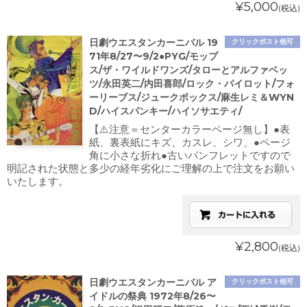
¥5,000
(税込)
日劇ウエスタンカーニバル 19
クリックポスト他可
71年8/27〜9/2●PYG/モップ
ス/ザ・ワイルドワンズ/タローとアルファベッ
ツ/永田英二/内田喜郎/ロック・パイロット/フォ
ーリーブス/ジュークボックス/麻生レミ＆WYN
D/ハイスパンキー/ハイソサエティ/
【⚠️注意＝センターカラーページ無し】●表
紙、裏表紙にキズ、カスレ、シワ、●ページ
角に小さな折れ●古いパンフレットですので
明記された状態と多少の経年劣化にご理解の上で注文をお願い
いたします。
¥2,800
(税込)
日劇ウエスタンカーニバル ア
クリックポスト他可
イドルの祭典 1972年8/26〜