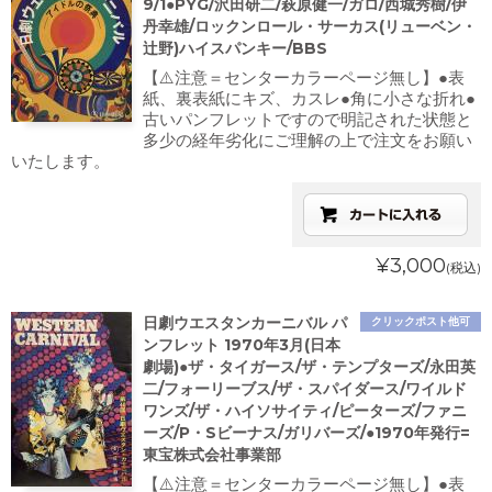
9/1●PYG/沢田研二/萩原健一/ガロ/西城秀樹/伊
丹幸雄/ロックンロール・サーカス(リューベン・
辻野)ハイスパンキー/BBS
【⚠️注意＝センターカラーページ無し】●表
紙、裏表紙にキズ、カスレ●角に小さな折れ●
古いパンフレットですので明記された状態と
多少の経年劣化にご理解の上で注文をお願い
いたします。
¥3,000
(税込)
日劇ウエスタンカーニバル パ
クリックポスト他可
ンフレット 1970年3月(日本
劇場)●ザ・タイガース/ザ・テンプターズ/永田英
二/フォーリーブス/ザ・スパイダース/ワイルド
ワンズ/ザ・ハイソサイティ/ピーターズ/ファニ
ーズ/P・Sビーナス/ガリバーズ/●1970年発行=
東宝株式会社事業部
【⚠️注意＝センターカラーページ無し】●表