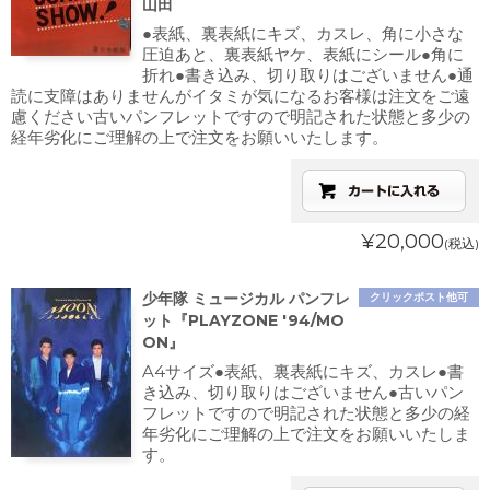
山田
●表紙、裏表紙にキズ、カスレ、角に小さな
圧迫あと、裏表紙ヤケ、表紙にシール●角に
折れ●書き込み、切り取りはございません●通
読に支障はありませんがイタミが気になるお客様は注文をご遠
慮ください古いパンフレットですので明記された状態と多少の
経年劣化にご理解の上で注文をお願いいたします。
¥20,000
(税込)
少年隊 ミュージカル パンフレ
クリックポスト他可
ット『PLAYZONE '94/MO
ON』
A4サイズ●表紙、裏表紙にキズ、カスレ●書
き込み、切り取りはございません●古いパン
フレットですので明記された状態と多少の経
年劣化にご理解の上で注文をお願いいたしま
す。