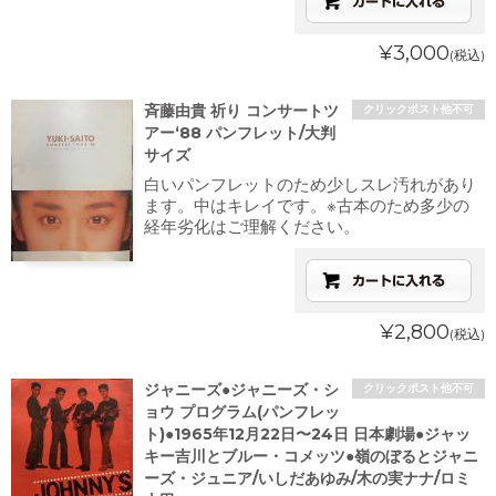
¥3,000
(税込)
斉藤由貴 祈り コンサートツ
クリックポスト他不可
アー‘88 パンフレット/大判
サイズ
白いパンフレットのため少しスレ汚れがあり
ます。中はキレイです。※古本のため多少の
経年劣化はご理解ください。
¥2,800
(税込)
ジャニーズ●ジャニーズ・シ
クリックポスト他不可
ョウ プログラム(パンフレッ
ト)●1965年12月22日〜24日 日本劇場●ジャッ
キー吉川とブルー・コメッツ●嶺のぼるとジャニ
ーズ・ジュニア/いしだあゆみ/木の実ナナ/ロミ