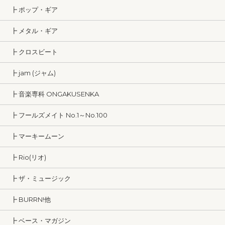
┣ ポップ・ギア
┣ メタル・ギア
┣ クロスビート
┣ jam (ジャム)
┣ 音楽専科 ONGAKUSENKA
┣ フールズメイト No.1～No.100
┣ マーキームーン
┣ Rio(リオ)
┣ ザ・ミュージック
┣ BURRN!他
┣ ベース・マガジン