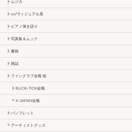
┣ ムジカ
┣ uv/ヴィジュアル系
┣ ピアノ弾き語り
┣ 写真集＆ムック
┣ 書籍
┣ 雑誌
┣ ファンクラブ会報 他
┣ BUCK-TICK会報
┗ X-JAPAN会報
┣ パンフレット
┗ アーティストグッズ