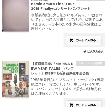
namie amuro Final Tour
2018 Finally●コンサートパンフレット
表紙裏表紙に少し細かいキズあり、中はきれ
いです。当時の古書としてひどい状態ではあ
りません。※古本のため多少の経年劣化はご
理解ください。
¥1,500
(税込)
【渡辺満里奈/「MARINA N
クリックポスト他不可
EW YEAR TALES」パンフ
レット】1988年1月/新宿厚生年金会館
1988年発行/エイプリル・ミュージック●裏表
紙にスレ、背に少しシワ、中はキレイです。
※古いパンフレットですので多少の経年劣化
はご理解くださいませ。