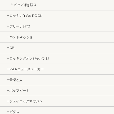
┗ ピアノ弾き語り
┣ ロッキンf●We ROCK
┣ アリーナ37℃
┣ バンドやろうぜ
┣ GB
┣ ロッキングオンジャパン他
┣ R＆Rニューズメーカー
┣ 音楽と人
┣ ポップビート
┣ ジェイロックマガジン
┣ ギグス