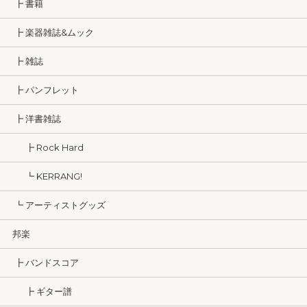
┣ 書籍
┣ 楽器雑誌&ムック
┣ 雑誌
┣ パンフレット
┣ 洋書雑誌
┣ Rock Hard
┗ KERRANG!
┗ アーティストグッズ
邦楽
┣ バンドスコア
┣ ギター譜