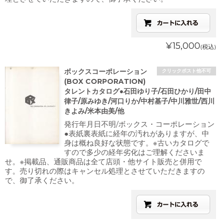
¥15,000
(税込)
ボックスコーポレーション
クリックポスト他不可
(BOX CORPORATION)
タレントカタログ●石田ゆり子/石田ひかり/田中
律子/原みゆき/河口りか/中村基子/中川雅世/西川
きよみ/米本由美/他
発行年月日不明/ボックス・コーポレーション
●表紙裏表紙に経年の汚れがありますが、中
身は概ね良好な状態です。※古いカタログで
すので多少の経年劣化はご理解くださいま
せ。※掲載品、通販商品は全て店頭・他サイト販売と併用で
す。売り切れの際はキャンセル処理とさせていただきますの
で、御了承ください。