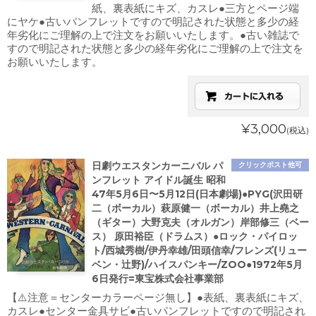
紙、裏表紙にキズ、カスレ●三方とページ端
にヤケ●古いパンフレットですので明記された状態と多少の経
年劣化にご理解の上で注文をお願いいたします。●古い雑誌で
すので明記された状態と多少の経年劣化にご理解の上で注文を
お願いいたします。
¥3,000
(税込)
日劇ウエスタンカーニバル パ
クリックポスト他可
ンフレット アイドル誕生 昭和
47年5月6日〜5月12日(日本劇場)●PYG(沢田研
二（ボーカル）萩原健一（ボーカル）井上堯之
（ギター）大野克夫（オルガン）岸部修三（ベー
ス） 原田裕臣（ドラムス）●ロック・パイロッ
ト/西城秀樹/伊丹幸雄/田頭信幸/フレンズ(リュー
ベン・辻野)/ハイスパンキー/ZOO●1972年5月
6日発行=東宝株式会社事業部
【⚠️注意＝センターカラーページ無し】●表紙、裏表紙にキズ、
カスレ●センター金具サビ●古いパンフレットですので明記され