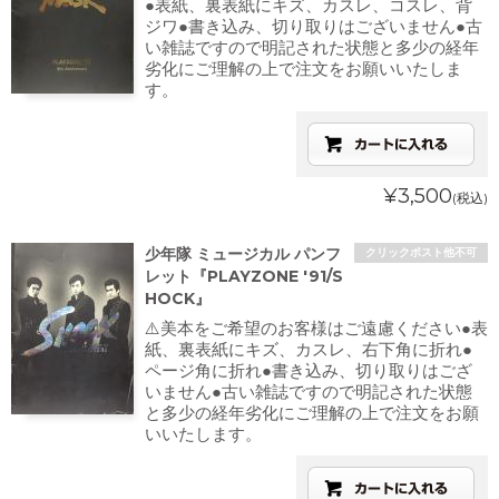
●表紙、裏表紙にキズ、カスレ、コスレ、背
ジワ●書き込み、切り取りはございません●古
い雑誌ですので明記された状態と多少の経年
劣化にご理解の上で注文をお願いいたしま
す。
¥3,500
(税込)
少年隊 ミュージカル パンフ
クリックポスト他不可
レット『PLAYZONE '91/S
HOCK』
⚠️美本をご希望のお客様はご遠慮ください●表
紙、裏表紙にキズ、カスレ、右下角に折れ●
ページ角に折れ●書き込み、切り取りはござ
いません●古い雑誌ですので明記された状態
と多少の経年劣化にご理解の上で注文をお願
いいたします。