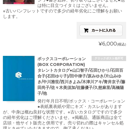
は特に目立つイタミはございません。
※古いパンフレットですので多少の経年劣化にご理解をお願い
します。
¥6,000
(税込)
ボックスコーポレーション
クリックポスト他不可
(BOX CORPORATION)
タレントカタログ●山口智子/石田ひかり/石田百
合子(石田ゆり子)/田中律子/原みゆき/片山みゆ
き/中川雅世/西川きよみ/木津川アキ/青井京子/藤
田尚子/佐々木美須加/佐藤優子/久慈麻里/高橋陽
子/他
発行年月日不明/ボックス・コーポレーション
●表紙裏表紙や背にキズ・カスレがあります
が、中身は概ね良好な状態です。※古いカタログですので多少
の経年劣化はご理解くださいませ。※掲載品、通販商品は全て
店頭・他サイト販売と併用です。売り切れの際はキャンセル処
理とさせていただきますので、御了承ください。