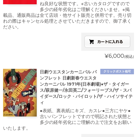
ね良好な状態です。※古いカタログですので
多少の経年劣化はご理解くださいませ。※掲
載品、通販商品は全て店頭・他サイト販売と併用です。売り切
れの際はキャンセル処理とさせていただきますので、御了承く
ださい。
¥6,000
(税込)
日劇ウエスタンカーニバル パ
クリックポスト他可
ンフレット 日劇新春ウエスタ
ンカーニバル 1971年(日本劇場)●ザ・タイガー
ス/萩原健一/永田英二/フォーリーブス/ザ・スパ
イダース/ロック・パイロット/ザ・ハイソサイテ
ィ
●表紙、裏表紙にキズ、カスレ●三方にヤケ●
古いパンフレットですので明記された状態と
多少の経年劣化にご理解の上で注文をお願い
いたします。