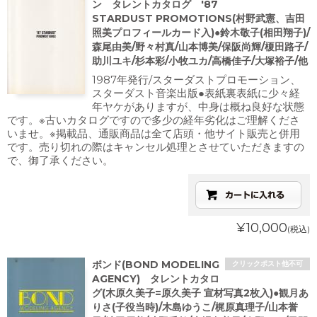
ン タレントカタログ '87
STARDUST PROMOTIONS(村野武憲、吉田
照美プロフィールカード入)●鈴木敬子(相田翔子)/
森尾由美/野々村真/山本博美/保阪尚輝/榎田路子/
助川ユキ/杉本彩/小牧ユカ/高橋佳子/大塚裕子/他
1987年発行/スターダストプロモーション、
スターダスト音楽出版●表紙裏表紙に少々経
年ヤケがありますが、中身は概ね良好な状態
です。※古いカタログですので多少の経年劣化はご理解くださ
いませ。※掲載品、通販商品は全て店頭・他サイト販売と併用
です。売り切れの際はキャンセル処理とさせていただきますの
で、御了承ください。
¥10,000
(税込)
ボンド(BOND MODELING
クリックポスト他不可
AGENCY) タレントカタロ
グ(木原久美子=原久美子 宣材写真2枚入)●観月あ
りさ(子役当時)/木島ゆうこ/梶原真理子/山本誉