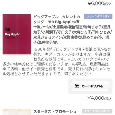
¥6,000
(税込)
ビッグアップル タレントカ
クリックポスト他可
タログ '88 Big Apple●五
十嵐いづみ/土屋里織/花輪理恵/岩崎まゆ子/望月
知子/小川潤子/守口文子/大島ひろ子/田中ひとみ/
永見ジョセフィン/永野由香/浅野めぐみ/小川潤
子/島井律子/他
1988年発行/ビッグアップル●表紙に僅かな角
折れ、キズ・カスレがありますが、中身は概
ね良好な状態です。※古いカタログですので
多少の経年劣化はご理解くださいませ。※掲載品、通販商品は
全て店頭・他サイト販売と併用です。売り切れの際はキャンセ
ル処理とさせていただきますので、御了承ください。
¥4,000
(税込)
スターダストプロモーショ
クリックポスト他不可