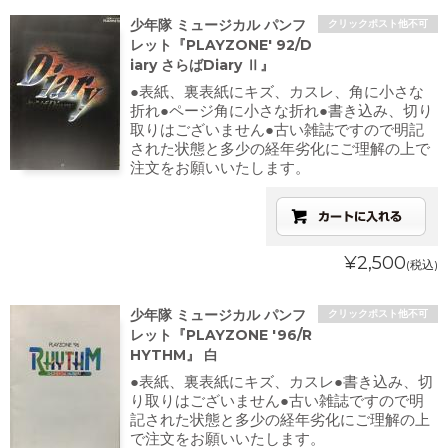
少年隊 ミュージカル パンフ
クリックポスト他不可
レット『PLAYZONE' 92/D
iary さらばDiary Ⅱ』
●表紙、裏表紙にキズ、カスレ、角に小さな
折れ●ページ角に小さな折れ●書き込み、切り
取りはございません●古い雑誌ですので明記
された状態と多少の経年劣化にご理解の上で
注文をお願いいたします。
¥2,500
(税込)
少年隊 ミュージカル パンフ
クリックポスト他不可
レット『PLAYZONE '96/R
HYTHM』 白
●表紙、裏表紙にキズ、カスレ●書き込み、切
り取りはございません●古い雑誌ですので明
記された状態と多少の経年劣化にご理解の上
で注文をお願いいたします。