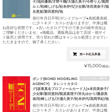
子/池田優美/才野千鶴/大場久美子/今野りえ/風間
ルミ/松崎しげる/松本伊代/少女隊/本田美奈子/福
永恵規/新田恵利/他
発行年月日不明/ボンドグループ●表紙裏表紙
に少々キズ・カスレがありますが、中身は概
ね良好な状態です。※古いカタログですので多少の経年劣化は
ご理解くださいませ。※掲載品、通販商品は全て店頭・他サイ
ト販売と併用です。売り切れの際はキャンセル処理とさせてい
ただきますので、御了承ください。
¥15,000
(税込)
ボンド(BOND MODELING
クリックポスト他不可
AGENCY) タレントカタロ
グ(坂東真名プロフィールカード入)●本田美奈子/
少女隊/新田恵利/梶原真理子/井丸ゆかり/桑原美
保/松崎しげる/大場久美子/松本伊代/高岡早紀/他
発行年月日不明/ボンドグループ●表紙裏表紙
に少々キズ・カスレがありますが、中身は概