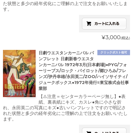
た状態と多少の経年劣化にご理解の上で注文をお願いいたしま
す。
¥3,000
(税込)
日劇ウエスタンカーニバル パ
クリックポスト他可
ンフレット 日劇新春ウエスタ
ンカーニバル 1972年3月(日本劇場)●PYG/フォ
ーリーブス/ロック・パイロット/郷ひろみ/フレ
ンズ/伊丹幸雄/永田英二/ZOO/ハイソサイティ/
ジュークボックス●1972年発行=東宝株式会社事
業部
【⚠️注意＝センターカラーページ無し】●表
紙、裏表紙にキズ、カスレ●角に小さな折
れ、永田英二の写真にキズ●古いパンフレットですので明記さ
れた状態と多少の経年劣化にご理解の上で注文をお願いいたし
ます。