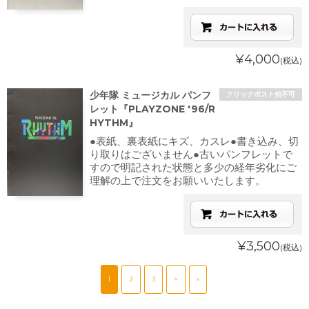
¥4,000
(税込)
少年隊 ミュージカル パンフ
クリックポスト他不可
レット『PLAYZONE '96/R
HYTHM』
●表紙、裏表紙にキズ、カスレ●書き込み、切
り取りはございません●古いパンフレットで
すので明記された状態と多少の経年劣化にご
理解の上で注文をお願いいたします。
¥3,500
(税込)
1
2
3
>
»