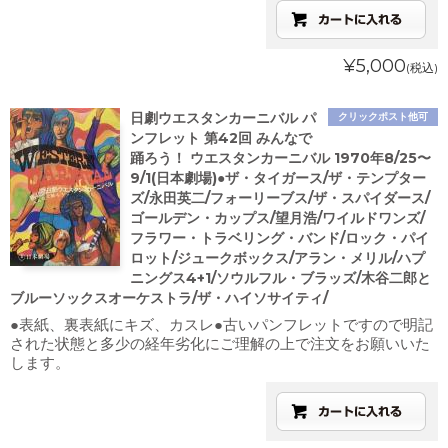
¥5,000
(税込)
日劇ウエスタンカーニバル パ
クリックポスト他可
ンフレット 第42回 みんなで
踊ろう！ ウエスタンカーニバル 1970年8/25〜
9/1(日本劇場)●ザ・タイガース/ザ・テンプター
ズ/永田英二/フォーリーブス/ザ・スパイダース/
ゴールデン・カップス/望月浩/ワイルドワンズ/
フラワー・トラベリング・バンド/ロック・パイ
ロット/ジュークボックス/アラン・メリル/ハプ
ニングス4+1/ソウルフル・ブラッズ/木谷二郎と
ブルーソックスオーケストラ/ザ・ハイソサイティ/
●表紙、裏表紙にキズ、カスレ●古いパンフレットですので明記
された状態と多少の経年劣化にご理解の上で注文をお願いいた
します。