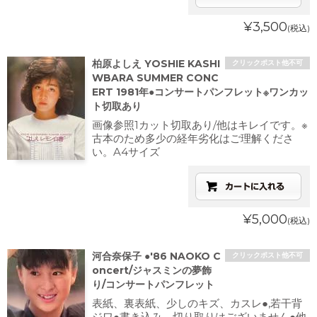
¥3,500
(税込)
柏原よしえ YOSHIE KASHI
クリックポスト他不可
WBARA SUMMER CONC
ERT 1981年●コンサートパンフレット※ワンカッ
ト切取あり
画像参照1カット切取あり/他はキレイです。※
古本のため多少の経年劣化はご理解くださ
い。A4サイズ
¥5,000
(税込)
河合奈保子 ●'86 NAOKO C
クリックポスト他不可
oncert/ジャスミンの夢飾
り/コンサートパンフレット
表紙、裏表紙、少しのキズ、カスレ●,若干背
ジワ●書き込み、切り取りはございません●他