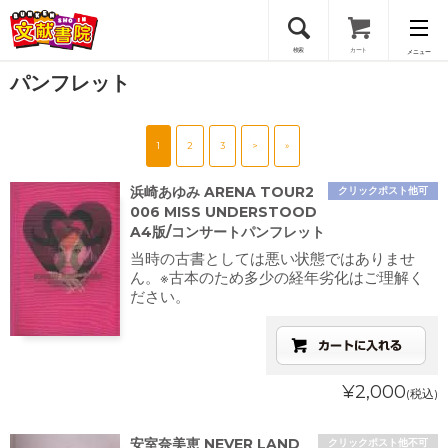
検索
カート
メニュー
パンフレット
会員登録
1
2
3
>
»
ログイン
浜崎あゆみ ARENA TOUR2
クリックポスト他可
006 MISS UNDERSTOOD
A4版/コンサートパンフレット
当時の古書としては悪い状態ではありませ
ん。※古本のため多少の経年劣化はご理解く
ださい。
¥2,000
(税込)
安室奈美恵 NEVER LAND
クリックポスト他不可