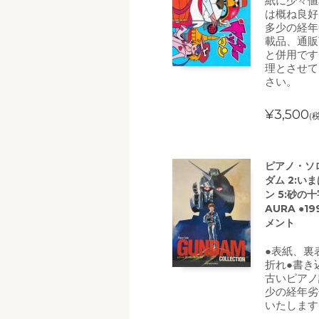
紙に少々値
は概ね良好
多少の経年
載品、通販
と併用です
理とさせて
さい。
¥3,500
(
ピアノ・ソロ
ダム 2:い
ン 5:砂の十
AURA ●
メント
●表紙、裏
折れ●書き
古いピアノ
少の経年劣
いたします