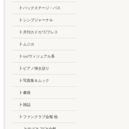
┣ バックステージ・パス
┣ シンプジャーナル
┣ 月刊カドカワ/ブレス
┣ ムジカ
┣ uv/ヴィジュアル系
┣ ピアノ弾き語り
┣ 写真集＆ムック
┣ 書籍
┣ 雑誌
┣ ファンクラブ会報 他
┣ BUCK-TICK会報