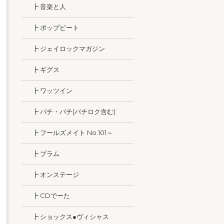
┣ 音楽と人
┣ ポップビート
┣ ジェイロックマガジン
┣ ギグス
┣ ワッツイン
┣ パチ・パチ(パチロク含む)
┣ フールズメイト No.101～
┣ プラム
┣ オンステージ
┣ CDでーた
┣ ショックス●ヴィシャス