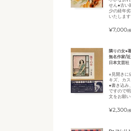
せん●古い
少の経年劣
いたします
¥7,000
(
隣りの女●著
無名作家/近
日本文芸社
※見開きに
キズ、カス
●書き込み
ですので明
文をお願い
¥2,300
(