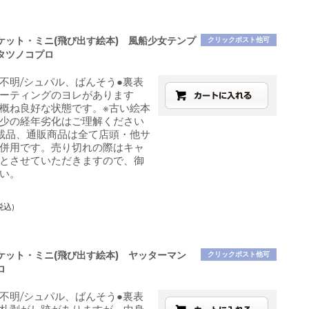
ケット・ミニ(飛び出す絵本) 風船少女テンプ
クリックポスト他可
タツノコプロ
不明/シュパル、ばんそう●裏表
ーティングのヨレがあります
概ね良好な状態です。※古い絵本
少の経年劣化はご理解ください
載品、通販商品は全て店頭・他サ
併用です。売り切れの際はキャ
とさせていただきますので、御
い。
税込)
ケット・ミニ(飛び出す絵本) ヤッターマン
クリックポスト他可
ロ
不明/シュパル、ばんそう●裏表