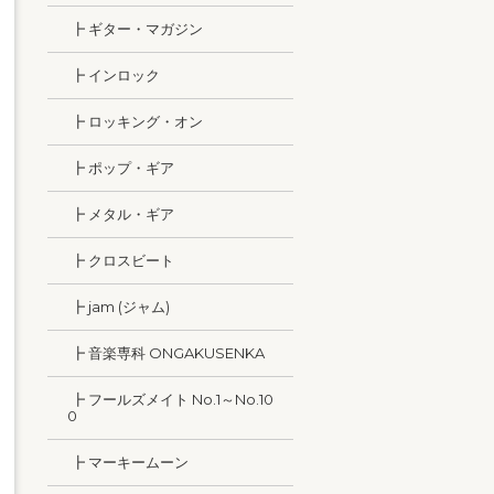
┣ ギター・マガジン
┣ インロック
┣ ロッキング・オン
┣ ポップ・ギア
┣ メタル・ギア
┣ クロスビート
┣ jam (ジャム)
┣ 音楽専科 ONGAKUSENKA
┣ フールズメイト No.1～No.10
0
┣ マーキームーン