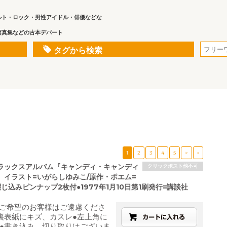
ルト・ロック・男性アイドル・俳優などな
写真集などの古本デパート
タグから検索
1
2
3
4
5
>
»
ラックスアルバム『キャンディ・キャンディ
クリックポスト他不可
』イラスト=いがらしゆみこ/原作・ポエム=
じ込みピンナップ2枚付●1977年1月10日第1刷発行=講談社
をご希望のお客様はご遠慮くださ
裏表紙にキズ、カスレ●左上角に
●書き込み、切り取りはございま