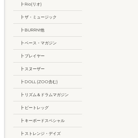
┣ Rio(リオ)
┣ ザ・ミュージック
┣ BURRN!他
┣ ベース・マガジン
┣ プレイヤー
┣ スヌーザー
┣ DOLL (ZOO含む)
┣ リズム＆ドラムマガジン
┣ ビートレッグ
┣ キーボードスペシャル
┣ ストレンジ・デイズ