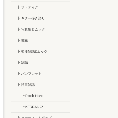
┣ ザ・ディグ
┣ ギター弾き語り
┣ 写真集＆ムック
┣ 書籍
┣ 楽器雑誌&ムック
┣ 雑誌
┣ パンフレット
┣ 洋書雑誌
┣ Rock Hard
┗ KERRANG!
┗ アーティストグッズ