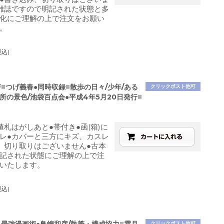
雑誌ですので明記された状態と多
化にご理解の上で注文をお願い
。
税込)
=つげ義春●同時収録=散歩の日々/少年/ある
クリックポスト他可
所の景色/池袋百点会●平成4年5月20日発行=
値札はがしあと●帯付き●函(箱)に
レ●カバーと三方にキズ、カスレ
、切り取りはございません●古本
記された状態にご理解の上で注
いたします。
税込)
クリックポスト他可