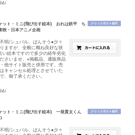
税込)
ケット・ミニ(飛び出す絵本) おれは鉄平 ち
クリックポスト他可
東映・日本アニメ企画
不明/シュパル、ばんそう●少々
りますが、全般に概ね良好な状
古い絵本ですので多少の経年劣化
ださいませ。※掲載品、通販商品
・他サイト販売と併用です。売
はキャンセル処理とさせていた
で、御了承ください。
税込)
ケット・ミニ(飛び出す絵本) 一発貫太くん
クリックポスト他可
ロ
不明/シュパル、ばんそう●少々