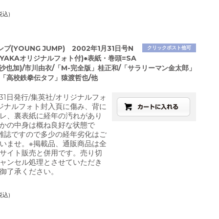
税込)
プ(YOUNG JUMP) 2002年1月31日号N
クリックポスト他可
(SAYAKAオリジナルフォト付)●表紙・巻頭=SA
田沙也加)/市川由衣/「M-完全版」桂正和/「サラリーマン金太郎」
/「高校鉄拳伝タフ」猿渡哲也/他
月31日発行/集英社/オリジナルフォ
ジナルフォト封入頁に傷み、背に
レ、裏表紙に経年の汚れがあり
かの中身は概ね良好な状態で
雑誌ですので多少の経年劣化はご
いませ。※掲載品、通販商品は全
サイト販売と併用です。売り切
ャンセル処理とさせていただき
御了承ください。
税込)