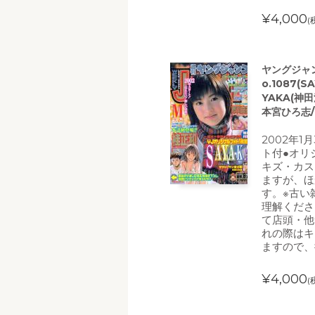
¥4,000
(
ヤングジャン
o.1087
YAKA(神
本宮ひろ志
2002年1
ト付●オリ
キズ・カス
ますが、ほ
す。※古い
理解くださ
て店頭・他
れの際はキ
ますので、
¥4,000
(