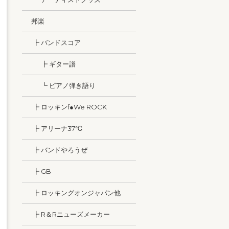
邦楽
┣ バンドスコア
┣ ギター譜
┗ ピアノ弾き語り
┣ ロッキンf●We ROCK
┣ アリーナ37℃
┣ バンドやろうぜ
┣ GB
┣ ロッキングオンジャパン他
┣ R＆Rニューズメーカー