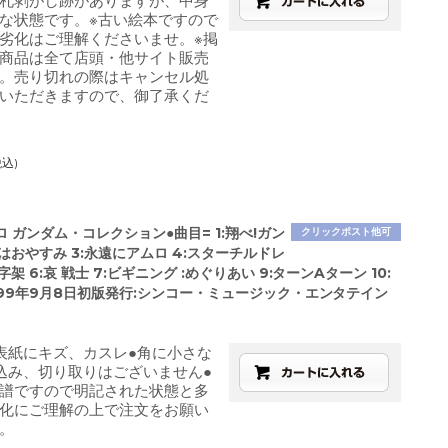
札剥がし跡がありますが、中身
な状態です。※古い絵本ですので
劣化はご理解くださいませ。※掲
商品は全て店頭・他サイト販売
。売り切れの際はキャンセル処
いただきますので、御了承くだ
税込)
 ガンダム・コレクション●曲目= 1:翔べ!ガン
クリックポスト他可
まはおやすみ 3:永遠にアムロ 4:スターチルドレ
字架 6:哀 戦士 7:ビギニング :めぐりあい 9:ターンAターン 10:
1999年9月8日初版発行:シンコー・ミュージック・エンタテイン
表紙にキズ、カスレ●角に小さな
込み、切り取りはございません●
譜ですので明記された状態と多
化にご理解の上で注文をお願い
。