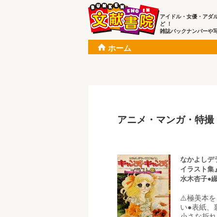
アイドル・女優・アダ
ど ！
雑誌バックナンバーや
ホーム
アニメ・マンガ・特撮
なかよしデ
イラスト集
水木杏子●綴
⚠️極美本
い●表紙、
小さな折れ