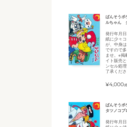
ばんそうポ
ルちゃん 
発行年月日
紙に少々コ
が、中身は
ですので多
ませ。※掲
イト販売と
ンセル処理
了承くださ
¥4,000
(
ばんそうポ
タツノコプ
発行年月日