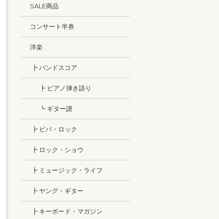
SALE商品
コンサート半券
洋楽
┣ バンドスコア
┣ ピアノ弾き語り
┗ ギター譜
┣ ビバ・ロック
┣ ロック・ショウ
┣ ミュージック・ライフ
┣ ヤング・ギター
┣ キーボード・マガジン