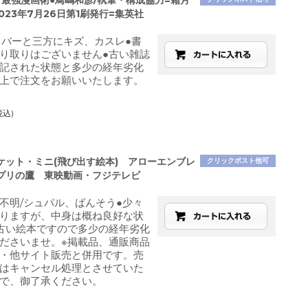
ト最強漫画術●鳥嶋和彦/執筆・構成協力=霜月
023年7月26日第1刷発行=集英社
カバーと三方にキズ、カスレ●書
り取りはございません●古い雑誌
記された状態と多少の経年劣化
上で注文をお願いいたします。
税込)
ケット・ミニ(飛び出す絵本) アローエンブレ
クリックポスト他可
プリの鷹 東映動画・フジテレビ
不明/シュパル、ばんそう●少々
りますが、中身は概ね良好な状
古い絵本ですので多少の経年劣化
ださいませ。※掲載品、通販商品
・他サイト販売と併用です。売
はキャンセル処理とさせていた
で、御了承ください。