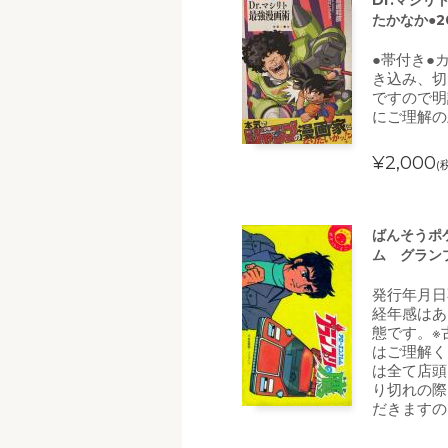
Dr.マシリ
たかなか●2
●帯付き●
き込み、切
ですので明
にご理解の
¥2,000
(
ばんそうポ
ム グラン
発行年月日
経年感はあ
態です。※
はご理解く
は全て店頭
り切れの際
だきますの