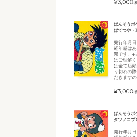
¥3,000
(
ばんそうポ
ばてつや・
発行年月日
経年感はあ
態です。※
はご理解く
は全て店頭
り切れの際
だきますの
¥3,000
(
ばんそうポ
タツノコプ
発行年月日