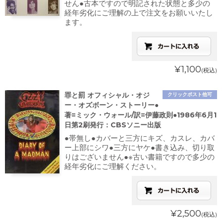
せん●古本ですので明記された状態と多少の
経年劣化にご理解の上で注文をお願いいたし
ます。
¥1,100
(税込)
罪と罰 オフィシャル・オジ
クリックポスト他可
ー・オズボーン・ストーリー●
著=ミック・ウォール/訳=伊藤政則●1986年6月1
日第2刷発行：CBSソニー出版
●帯無し●カバーと三方にキズ、カスレ、カバ
ー上部にシワ●三方にヤケ●書き込み、切り取
りはございません●※古い書籍ですので多少の
経年劣化にご理解ください。
¥2,500
(税込)