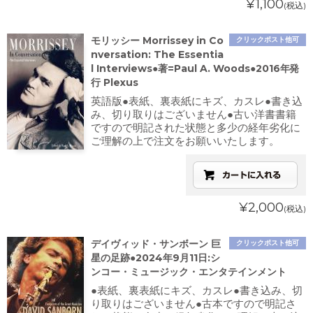
¥1,100
(税込)
モリッシー Morrissey in Co
クリックポスト他可
nversation: The Essentia
l Interviews●著=Paul A. Woods●2016年発
行 Plexus
英語版●表紙、裏表紙にキズ、カスレ●書き込
み、切り取りはございません●古い洋書書籍
ですので明記された状態と多少の経年劣化に
ご理解の上で注文をお願いいたします。
¥2,000
(税込)
デイヴィッド・サンボーン 巨
クリックポスト他可
星の足跡●2024年9月11日:シ
ンコー・ミュージック・エンタテインメント
●表紙、裏表紙にキズ、カスレ●書き込み、切
り取りはございません●古本ですので明記さ