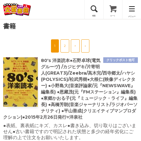
検索
カート
メニュー
書籍
会員登録
1
2
>
»
ログイン
80's 洋楽読本●石野卓球(電気
クリックポスト他可
グルーヴ) /カジヒデキ/片寄明
人(GREAT3)/Zeebra/高木完/西寺郷太/ハヤシ
(POLYSICS)/松武秀樹●大根仁(映像ディレクタ
ー) ●小野島大(音楽評論家/元『NEWSWAVE』
編集長) ●恩藏茂(元『FMステーション』編集長)
●東郷かおる子(元『ミュージック・ライフ』編集
長) ●高橋芳朗(音楽ジャーナリスト/ラジオパーソ
ナリティ) ●平山善成(クリエイティブマンプロダ
クション)●2015年2月26日発行=洋泉社
●表紙、裏表紙にキズ、カスレ●書き込み、切り取りはございま
せん●古い書籍ですので明記された状態と多少の経年劣化にご
理解の上で注文をお願いいたします。