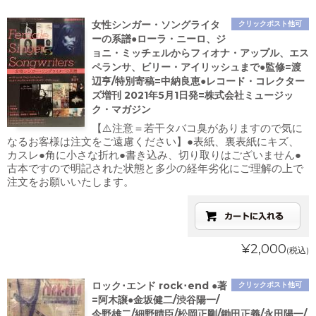
女性シンガー・ソングライタ
クリックポスト他可
ーの系譜●ローラ・ニーロ、ジ
ョニ・ミッチェルからフィオナ・アップル、エス
ペランサ、ビリー・アイリッシュまで●監修=渡
辺亨/特別寄稿=中納良恵●レコード・コレクター
ズ増刊 2021年5月1日発=株式会社ミュージッ
ク・マガジン
【⚠️注意＝若干タバコ臭がありますので気に
なるお客様は注文をご遠慮ください】●表紙、裏表紙にキズ、
カスレ●角に小さな折れ●書き込み、切り取りはございません●
古本ですので明記された状態と多少の経年劣化にご理解の上で
注文をお願いいたします。
¥2,000
(税込)
ロック･エンド rock･end ●著
クリックポスト他可
=阿木譲●金坂健二/渋谷陽一/
今野雄二/細野晴臣/松岡正剛/鋤田正義/永田陽一/