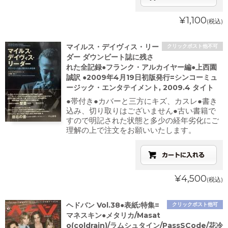
¥1,100
(税込)
マイルス・デイヴィス・リー
クリックポスト他不可
ダー ダウンビート誌に残さ
れた全記録●フランク・アルカイヤー編●上西園
誠訳 ●2009年4月19日初版発行=シンコーミュ
ージック・エンタテイメント, 2009.4 タイト
●帯付き●カバーと三方にキズ、カスレ●書き
込み、切り取りはございません●古い書籍で
すので明記された状態と多少の経年劣化にご
理解の上で注文をお願いいたします。
¥4,500
(税込)
ヘドバン Vol.38●表紙:特集=
クリックポスト他可
マネスキン●メタリカ/Masat
o(coldrain)/ラムシュタイン/PassSCode/花冷