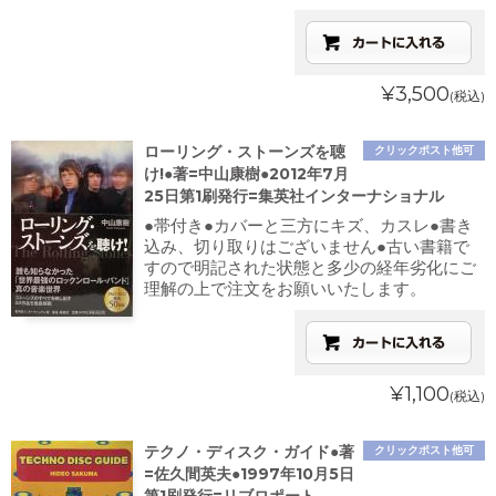
¥3,500
(税込)
ローリング・ストーンズを聴
クリックポスト他可
け!●著=中山康樹●2012年7月
25日第1刷発行=集英社インターナショナル
●帯付き●カバーと三方にキズ、カスレ●書き
込み、切り取りはございません●古い書籍で
すので明記された状態と多少の経年劣化にご
理解の上で注文をお願いいたします。
¥1,100
(税込)
テクノ・ディスク・ガイド●著
クリックポスト他可
=佐久間英夫●1997年10月5日