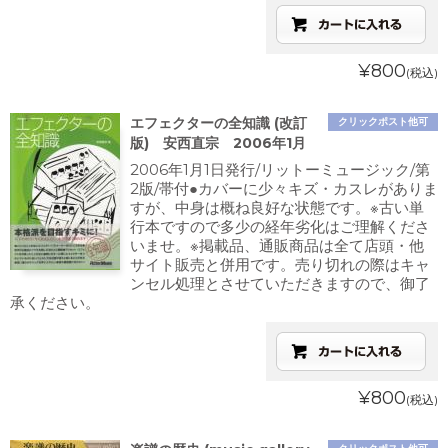
¥800
(税込)
エフェクターの全知識 (改訂
クリックポスト他可
版) 安西直宗 2006年1月
2006年1月1日発行/リットーミュージック/第
2版/帯付●カバーに少々キズ・カスレがありま
すが、中身は概ね良好な状態です。※古い単
行本ですので多少の経年劣化はご理解くださ
いませ。※掲載品、通販商品は全て店頭・他
サイト販売と併用です。売り切れの際はキャ
ンセル処理とさせていただきますので、御了
承ください。
¥800
(税込)