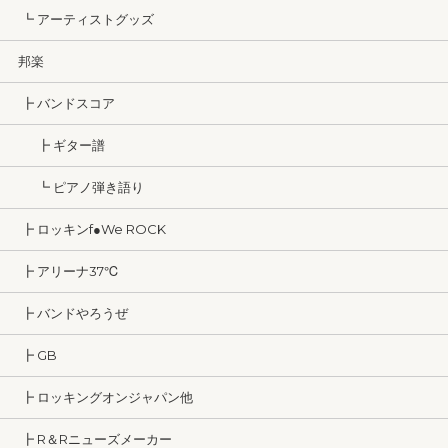
┗ アーティストグッズ
邦楽
┣ バンドスコア
┣ ギター譜
┗ ピアノ弾き語り
┣ ロッキンf●We ROCK
┣ アリーナ37℃
┣ バンドやろうぜ
┣ GB
┣ ロッキングオンジャパン他
┣ R＆Rニューズメーカー