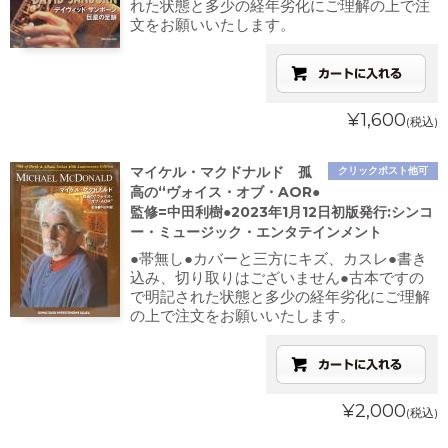
れた状態と多少の経年劣化にご理解の上で注
文をお願いいたします。
¥1,600
(税込)
マイケル・マクドナルド 孤
クリックポスト他可
高の“ヴォイス・オブ・AOR●
監修=中田利樹●2023年1月12日初版発行:シンコ
ー・ミュージック・エンタテインメント
●帯無し●カバーと三方にキズ、カスレ●書き
込み、切り取りはございません●古本ですの
で明記された状態と多少の経年劣化にご理解
の上で注文をお願いいたします。
¥2,000
(税込)