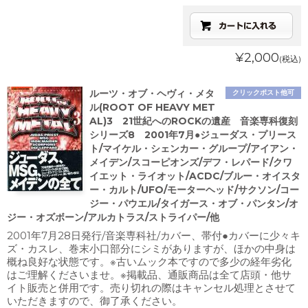
¥2,000
(税込)
ルーツ・オブ・ヘヴィ・メタ
クリックポスト他可
ル(ROOT OF HEAVY MET
AL)3 21世紀へのROCKの遺産 音楽専科復刻
シリーズ8 2001年7月●ジューダス・プリース
ト/マイケル・シェンカー・グループ/アイアン・
メイデン/スコーピオンズ/デフ・レパード/クワ
イエット・ライオット/ACDC/ブルー・オイスタ
ー・カルト/UFO/モーターヘッド/サクソン/コー
ジー・パウエル/タイガース・オブ・パンタン/オ
ジー・オズボーン/アルカトラス/ストライパー/他
2001年7月28日発行/音楽専科社/カバー、帯付●カバーに少々キ
ズ・カスレ、巻末小口部分にシミがありますが、ほかの中身は
概ね良好な状態です。※古いムック本ですので多少の経年劣化
はご理解くださいませ。※掲載品、通販商品は全て店頭・他サ
イト販売と併用です。売り切れの際はキャンセル処理とさせて
いただきますので、御了承ください。