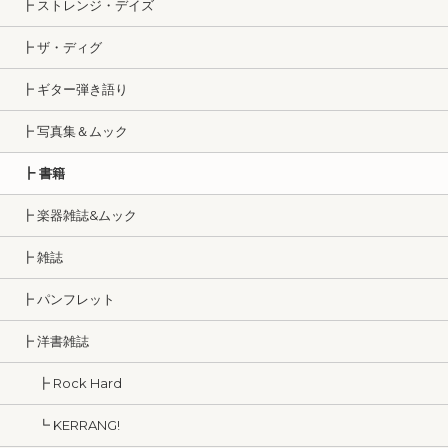
┣ ストレンジ・デイズ
┣ ザ・ディグ
┣ ギター弾き語り
┣ 写真集＆ムック
┣ 書籍
┣ 楽器雑誌&ムック
┣ 雑誌
┣ パンフレット
┣ 洋書雑誌
┣ Rock Hard
┗ KERRANG!