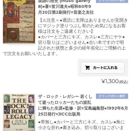
楽譜の歴史 (music gallery
クリックポスト他可
8)●著=皆川達夫●昭和60年9
月20日第2刷発行=音楽之友社
【⚠️注意＝●通読に支障はありませんが見開き
にマジック塗りつぶし有のため気になるお客
様は注文をご遠慮ください】
●カバーと三方にキズ、カスレ●三方にヤケ●
切り取りはございません●古い本ですので明
記された状態と多少の経年劣化にご理解の上
で注文をお願いいたします。
¥1,300
(税込)
ザ・ロック・レガシー 若くし
クリックポスト他可
て逝ったロッカーたちの波乱
に満ちた生涯●監修・訳=宝島編集部●1992年6月
25日発行=JICC出版局
●帯無し●カバーと三方にキズ、カスレ●角に
小さな折れ●書き込み、切り取りはございま