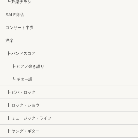
┗ 邦楽チラシ
SALE商品
コンサート半券
洋楽
┣ バンドスコア
┣ ピアノ弾き語り
┗ ギター譜
┣ ビバ・ロック
┣ ロック・ショウ
┣ ミュージック・ライフ
┣ ヤング・ギター