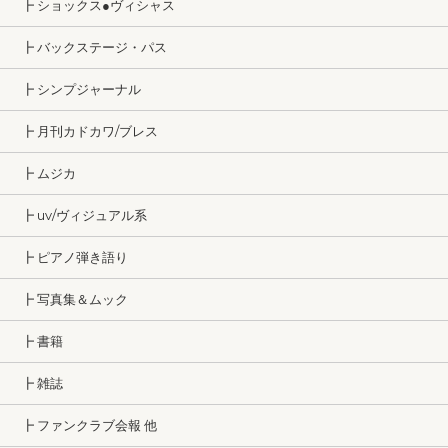
┣ ショックス●ヴィシャス
┣ バックステージ・パス
┣ シンプジャーナル
┣ 月刊カドカワ/ブレス
┣ ムジカ
┣ uv/ヴィジュアル系
┣ ピアノ弾き語り
┣ 写真集＆ムック
┣ 書籍
┣ 雑誌
┣ ファンクラブ会報 他