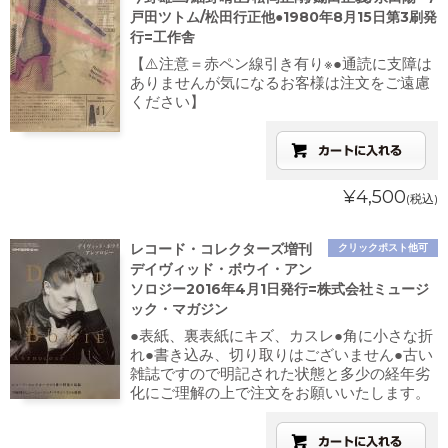
戸田ツトム/松田行正他●1980年8月15日第3刷発
行=工作舎
【⚠️注意＝赤ペン線引き有り※●通読に支障は
ありませんが気になるお客様は注文をご遠慮
ください】
¥4,500
(税込)
レコード・コレクターズ増刊
クリックポスト他可
デイヴィッド・ボウイ・アン
ソロジー2016年4月1日発行=株式会社ミュージ
ック・マガジン
●表紙、裏表紙にキズ、カスレ●角に小さな折
れ●書き込み、切り取りはございません●古い
雑誌ですので明記された状態と多少の経年劣
化にご理解の上で注文をお願いいたします。