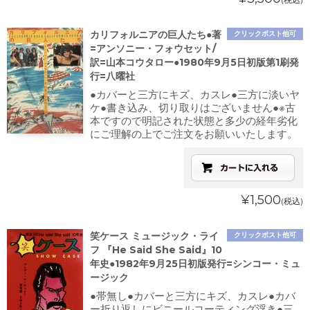
カリフォルニアの巨人たち●著
クリックポスト他可
=アンソニー・フォウセット/
訳=山本コウタロー●1980年9月5日初版第1刷発
行=八曜社
●カバーと三方にキズ、カスレ●三方に淡いヤ
ケ●書き込み、切り取りはございません●※古
本ですので明記された状態と多少の経年劣化
にご理解の上でご注文をお願いいたします。
¥1,500
(税込)
笑ケース ミュージック・ライ
クリックポスト他可
フ 『He Said She Said』10
年史●1982年9月25日初版発行=シンコー・ミュ
ージック
●帯無し●カバーと三方にキズ、カスレ●カバ
ー折り返しにビニールコーティング浮き●三