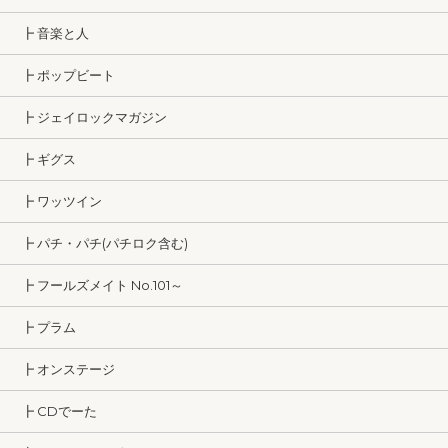
┣ 音楽と人
┣ ポップビート
┣ ジェイロックマガジン
┣ ギグス
┣ ワッツイン
┣ パチ・パチ(パチロク含む)
┣ フールズメイト No.101～
┣ プラム
┣ オンステージ
┣ CDでーた