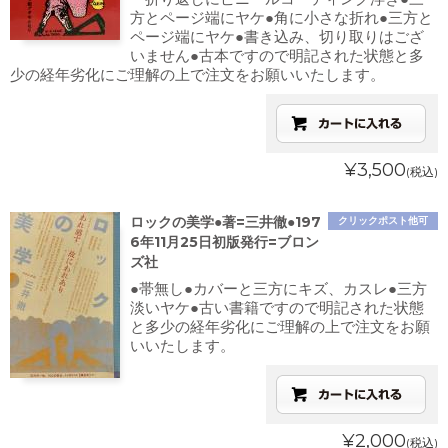
方とページ端にヤケ●角に小さな折れ●三方と
ページ端にヤケ●書き込み、切り取りはござ
いません●古本ですので明記された状態と多
少の経年劣化にご理解の上で注文をお願いいたします。
¥3,500
(税込)
ロックの美学●著=三井徹●197
クリックポスト他可
6年11月25日初版発行=ブロン
ズ社
●帯無し●カバーと三方にキズ、カスレ●三方
淡いヤケ●古い書籍ですので明記された状態
と多少の経年劣化にご理解の上で注文をお願
いいたします。
¥2,000
(税込)