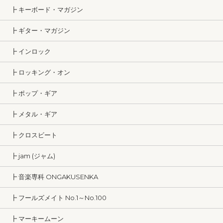
┣ キーボード・マガジン
┣ ギター・マガジン
┣ インロック
┣ ロッキング・オン
┣ ポップ・ギア
┣ メタル・ギア
┣ クロスビート
┣ jam (ジャム)
┣ 音楽専科 ONGAKUSENKA
┣ フールズメイト No.1～No.100
┣ マーキームーン