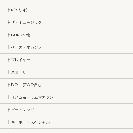
┣ Rio(リオ)
┣ ザ・ミュージック
┣ BURRN!他
┣ ベース・マガジン
┣ プレイヤー
┣ スヌーザー
┣ DOLL (ZOO含む)
┣ リズム＆ドラムマガジン
┣ ビートレッグ
┣ キーボードスペシャル