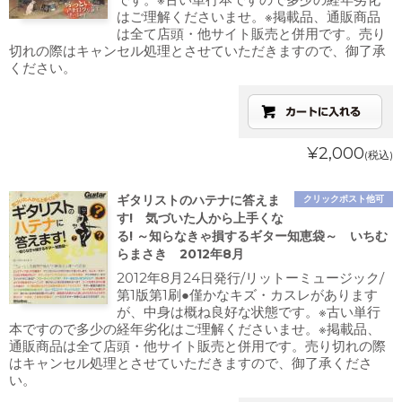
はご理解くださいませ。※掲載品、通販商品
は全て店頭・他サイト販売と併用です。売り
切れの際はキャンセル処理とさせていただきますので、御了承
ください。
¥2,000
(税込)
ギタリストのハテナに答えま
クリックポスト他可
す! 気づいた人から上手くな
る! ～知らなきゃ損するギター知恵袋～ いちむ
らまさき 2012年8月
2012年8月24日発行/リットーミュージック/
第1版第1刷●僅かなキズ・カスレがあります
が、中身は概ね良好な状態です。※古い単行
本ですので多少の経年劣化はご理解くださいませ。※掲載品、
通販商品は全て店頭・他サイト販売と併用です。売り切れの際
はキャンセル処理とさせていただきますので、御了承くださ
い。