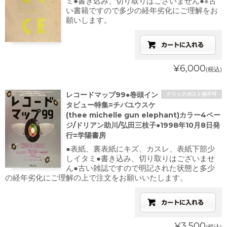
ミ●書き込み、切り取りはございません●※古
い書籍ですので多少の経年劣化にご理解をお
願いします。
¥6,000
(税込)
レコードマップ99●巻頭イン
クリックポスト他不可
タビュー特集=チバユウスケ
(thee michelle gun elephant)カラー4ペー
ジ/ドリアン助川/弘田三枝子●1998年10月8日発
行=学陽書房
●表紙、裏表紙にキズ、カスレ、表紙下部少
しイタミ●書き込み、切り取りはございませ
ん●古い雑誌ですので明記された状態と多少
の経年劣化にご理解の上で注文をお願いいたします。
¥3,500
(税込)