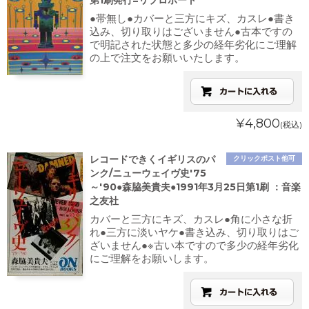
第1刷発行=リブロポート
●帯無し●カバーと三方にキズ、カスレ●書き
込み、切り取りはございません●古本ですの
で明記された状態と多少の経年劣化にご理解
の上で注文をお願いいたします。
¥4,800
(税込)
レコードできくイギリスのパ
クリックポスト他可
ンク/ニューウェイヴ史'75
～'90●森脇美貴夫●1991年3月25日第1刷 ：音楽
之友社
カバーと三方にキズ、カスレ●角に小さな折
れ●三方に淡いヤケ●書き込み、切り取りはご
ざいません●※古い本ですので多少の経年劣化
にご理解をお願いします。