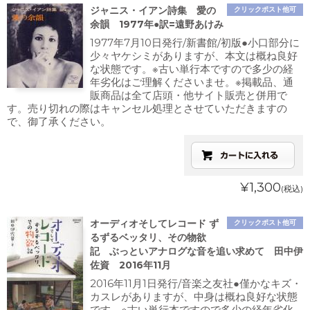
ジャニス・イアン詩集 愛の
クリックポスト他可
余韻 1977年●訳=遠野あけみ
1977年7月10日発行/新書館/初版●小口部分に
少々ヤケシミがありますが、本文は概ね良好
な状態です。※古い単行本ですので多少の経
年劣化はご理解くださいませ。※掲載品、通
販商品は全て店頭・他サイト販売と併用で
す。売り切れの際はキャンセル処理とさせていただきますの
で、御了承ください。
¥1,300
(税込)
オーディオそしてレコード ず
クリックポスト他可
るずるベッタリ、その物欲
記 ぶっといアナログな音を追い求めて 田中伊
佐資 2016年11月
2016年11月1日発行/音楽之友社●僅かなキズ・
カスレがありますが、中身は概ね良好な状態
です。※古い単行本ですので多少の経年劣化