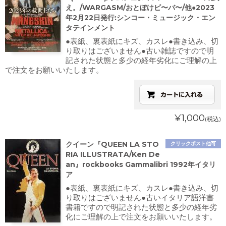
え。/WARGASM/おとぼけビ〜バ〜/他●2023
年2月22日発行:シンコー・ミュージック・エン
タテインメント
●表紙、裏表紙にキズ、カスレ●書き込み、切
り取りはございません●古い雑誌ですので明
記された状態と多少の経年劣化にご理解の上
で注文をお願いいたします。
¥1,000
(税込)
クイーン『QUEEN LA STO
クリックポスト他可
RIA ILLUSTRATA/Ken De
an』rockbooks Gammalibri 1992年イタリ
ア
●表紙、裏表紙にキズ、カスレ●書き込み、切
り取りはございません●古いイタリア語洋書
書籍ですので明記された状態と多少の経年劣
化にご理解の上で注文をお願いいたします。