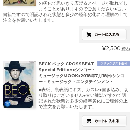
の劣化で思いきり広げるとページが取れてし
まうことがありますのでご意ください●古い
書籍ですので明記された状態と多少の経年劣化にご理解の上で
注文をお願いいたします。
¥2,500
(税込)
BECK ベック CROSSBEAT
クリックポスト他可
Special Edition●シンコー・
ミュージックMOOK●2018年7月18日:シンコ
ー・ミュージック・エンタテインメント
●表紙、裏表紙にキズ、カスレ●書き込み、切
り取りはございません●古い雑誌ですので明
記された状態と多少の経年劣化にご理解の上
で注文をお願いいたします。