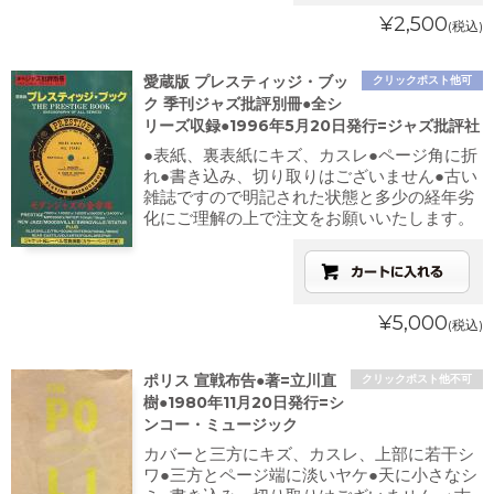
¥2,500
(税込)
愛蔵版 プレスティッジ・ブッ
クリックポスト他可
ク 季刊ジャズ批評別冊●全シ
リーズ収録●1996年5月20日発行=ジャズ批評社
●表紙、裏表紙にキズ、カスレ●ページ角に折
れ●書き込み、切り取りはございません●古い
雑誌ですので明記された状態と多少の経年劣
化にご理解の上で注文をお願いいたします。
¥5,000
(税込)
ポリス 宣戦布告●著=立川直
クリックポスト他不可
樹●1980年11月20日発行=シ
ンコー・ミュージック
カバーと三方にキズ、カスレ、上部に若干シ
ワ●三方とページ端に淡いヤケ●天に小さなシ