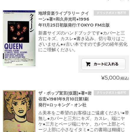
地球音楽ライブラリー クイ
クリックポスト他不可
ーン●著=和久井光司●1996
年11月25日初版発行:TOKYO FM出版
新書サイズのハンドブックです●カバーと三
方にキズ、カスレ●書き込み、切り取りはご
ざいません●※古い本ですので多少の経年劣化
にご理解ください。
¥5,000
(税込)
ザ・ポップ宣言(仮題)●著=岩
クリックポスト他不可
谷宏●1981年9月10日第1刷
発行=ロッキング・オン社
⚠️美本をご希望のお客様はご遠慮ください●帯
無し●カバーと三方にキズ、カスレ、端にヤ
ケ●三方とページ端にヤケ、カバー上部とペ
ージ上部に小さなイタミ●この書籍は糊綴じ