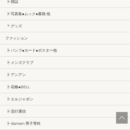
┣ 雑誌
┣ 写真集●ムック●書籍 他
┗ グッズ
ファッション
┣ パンフ●カード●ポスター他
┣ メンズクラブ
┣ アンアン
┣ 花椿●BELL
┣ エルジャポン
┣ 流行通信
┣ dansen 男子専科