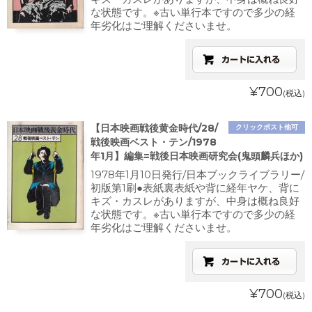
な状態です。※古い単行本ですので多少の経
年劣化はご理解くださいませ。
¥700
(税込)
【日本映画戦後黄金時代/28/
クリックポスト他可
戦後映画ベスト・テン/1978
年1月】編集=戦後日本映画研究会(鬼頭麟兵ほか)
1978年1月10日発行/日本ブックライブラリー/
初版第1刷●表紙裏表紙や背に経年ヤケ、背に
キズ・カスレがありますが、中身は概ね良好
な状態です。※古い単行本ですので多少の経
年劣化はご理解くださいませ。
¥700
(税込)