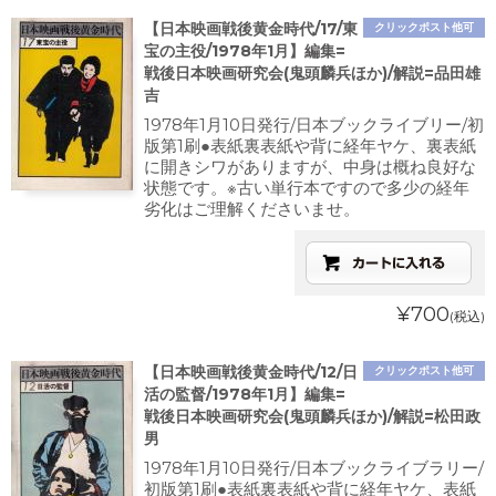
【日本映画戦後黄金時代/17/東
クリックポスト他可
宝の主役/1978年1月】編集=
戦後日本映画研究会(鬼頭麟兵ほか)/解説=品田雄
吉
1978年1月10日発行/日本ブックライブリー/初
版第1刷●表紙裏表紙や背に経年ヤケ、裏表紙
に開きシワがありますが、中身は概ね良好な
状態です。※古い単行本ですので多少の経年
劣化はご理解くださいませ。
¥700
(税込)
【日本映画戦後黄金時代/12/日
クリックポスト他可
活の監督/1978年1月】編集=
戦後日本映画研究会(鬼頭麟兵ほか)/解説=松田政
男
1978年1月10日発行/日本ブックライブラリー/
初版第1刷●表紙裏表紙や背に経年ヤケ、表紙