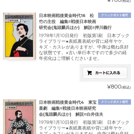
¥700
(税込)
日本映画戦後黄金時代16 松
クリックポスト他可
竹の主役 編集=戦後日本映画
研究会(鬼頭麟兵ほか) 解説=押川義行
1978年1月10日発行 初版第1刷 日本ブック
ライブラリー●表紙裏表紙や背に経年ヤケ、
キズ・カスレがありますが、中身は概ね良好
な状態です。※古い単行本ですので多少の経
年劣化はご理解くださいませ。
¥800
(税込)
日本映画戦後黄金時代4 東宝
クリックポスト他可
喜劇 編集=戦後日本映画研究
会(鬼頭麟兵ほか) 解説=白井佳夫
1978年1月10日発行 初版第1刷 日本ブック
ライブラリー●表紙裏表紙や背に経年ヤケ、
キズ・カスレがありますが、中身は概ね良好