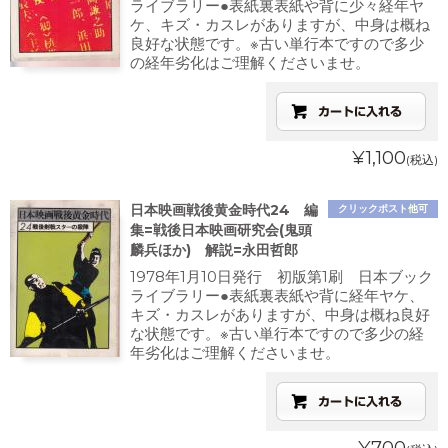
ライブラリー●表紙裏表紙や背に少々経年ヤ
ケ、キズ・カスレがありますが、中身は概ね
良好な状態です。※古い単行本ですので多少
の経年劣化はご理解くださいませ。
¥1,100
(税込)
日本映画戦後黄金時代24 編
クリックポスト他可
集=戦後日本映画研究会(鬼頭
麟兵ほか) 解説=永田哲郎
1978年1月10日発行 初版第1刷 日本ブック
ライブラリー●表紙裏表紙や背に経年ヤケ、
キズ・カスレがありますが、中身は概ね良好
な状態です。※古い単行本ですので多少の経
年劣化はご理解くださいませ。