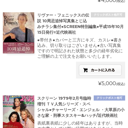
¥4,000
(税込)
リヴァー・フェニックスの伝
クリックポスト他不可
説 10周忌追悼写真集とじ込
みチラシ集付●SCREEN特別編集●平成15年10月
15日発行=近代映画社
●帯付き●カバーと三方にキズ、カスレ●書き
込み、切り取りはございません●古い写真集
ですので明記された状態と多少の経年劣化に
ご理解の上で注文をお願いいたします。
¥5,000
(税込)
スクリーン 1979年2月号臨時
クリックポスト他可
増刊 ＴＶ人気シリーズ・スペ
シャル●チャーリーズ・エンジェル ・大草原の小
さな家・刑事スタスキー&ハッチ/近代映画社
表紙裏表紙に少しの経年はありますが、当時