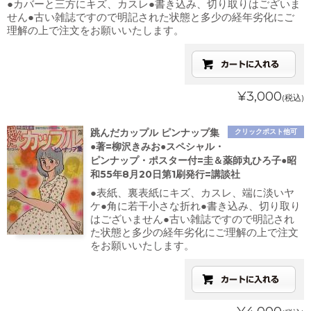
●カバーと三方にキズ、カスレ●書き込み、切り取りはございま
せん●古い雑誌ですので明記された状態と多少の経年劣化にご
理解の上で注文をお願いいたします。
¥3,000
(税込)
跳んだカップル ピンナップ集
クリックポスト他可
●著=柳沢きみお●スペシャル・
ピンナップ・ポスター付=圭＆薬師丸ひろ子●昭
和55年8月20日第1刷発行=講談社
●表紙、裏表紙にキズ、カスレ、端に淡いヤ
ケ●角に若干小さな折れ●書き込み、切り取り
はございません●古い雑誌ですので明記され
た状態と多少の経年劣化にご理解の上で注文
をお願いいたします。