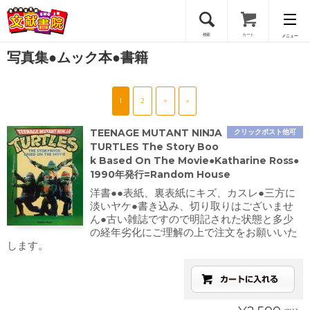
検索
カート
メニュー
写真集●ムック本●書籍
会員登録
1
2
>
»
ログイン
TEENAGE MUTANT NINJA
クリックポスト他可
TURTLES The Story Boo
k Based On The Movie●Katharine Ross●
1990年発行=Random House
洋書●●表紙、裏表紙にキズ、カスレ●三方に
淡いヤケ●書き込み、切り取りはございませ
ん●古い雑誌ですので明記された状態と多少
の経年劣化にご理解の上で注文をお願いいた
します。