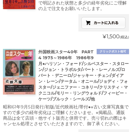
で明記された状態と多少の経年劣化にご理解
の上で注文をお願いいたします。
¥1,500
(税込)
外国映画スター40年 PART
クリックポスト他可
4 1975～1986年 1986年9
月●ハリソン・フォード/シルベスター・スタロー
ン/ジョン・トラボルタ/バート・レーノルズ/ロ
バート・デニーロ/ジャッキー・チェン/ダイア
ン・レーン/テータム・オニール/ジョディ・フォ
スター/ジェニファー・コネリー/クリスティ・マ
クニコル/モリー・リングウォルド/フィービー・
ケーツ/ブルック・シールズ/他
昭和61年9月5日発行/初版/近代映画社/帯付●※古い文庫写真集で
すので多少の経年劣化はご理解くださいませ。※掲載品、通販
商品は全て店頭・他サイト販売と併用です。売り切れの際はキ
ャンセル処理とさせていただきますので、御了承ください。