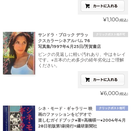
¥1,100
(税込)
サンドラ・ブロック デラッ
クリックポスト他不可
クスカラーシネアルバム 76
写真集/1997年4月25日/芳賀書店
ピンクの見返しに軽い汚れあり、中はキレイ
です。※古本のため多少の経年劣化はご理解
ください。
¥6,000
(税込)
シネ・モード・ギャラリー 映
クリックポスト他可
画のファッションをビデオで
楽しむガイドブック●著=高橋暎一●2004年4月
28日初版第1刷発行=繊研新聞社