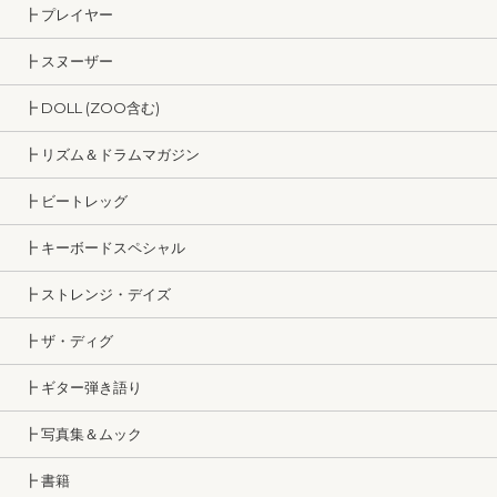
┣ プレイヤー
┣ スヌーザー
┣ DOLL (ZOO含む)
┣ リズム＆ドラムマガジン
┣ ビートレッグ
┣ キーボードスペシャル
┣ ストレンジ・デイズ
┣ ザ・ディグ
┣ ギター弾き語り
┣ 写真集＆ムック
┣ 書籍