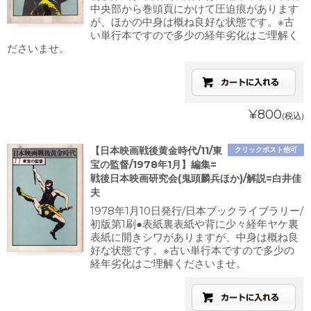
中央部から巻頭頁にかけて圧迫痕があります
が、ほかの中身は概ね良好な状態です。※古
い単行本ですので多少の経年劣化はご理解く
ださいませ。
¥800
(税込)
【日本映画戦後黄金時代/11/東
クリックポスト他可
宝の監督/1978年1月】編集=
戦後日本映画研究会(鬼頭麟兵ほか)/解説=白井佳
夫
1978年1月10日発行/日本ブックライブラリー/
初版第1刷●表紙裏表紙や背に少々経年ヤケ裏
表紙に開きシワがありますが、中身は概ね良
好な状態です。※古い単行本ですので多少の
経年劣化はご理解くださいませ。