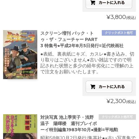
¥3,800
(税込)
スクリーン増刊 バック・ト
クリックポスト他可
ゥ・ザ・フューチャー PART
3 特集号●平成2年8月5日発行=近代映画社
●表紙、裏表紙にキズ、カスレ●書き込み、切
り取りはございません●古い雑誌ですので明
記された状態と多少の経年劣化にご理解の上
で注文をお願いいたします。
¥2,300
(税込)
対決写真 池上季実子・浅野
クリックポスト他不可
温子 陽暉楼 週刊プレイボ
ーイ特別編集1983年10月●撮影=平地勲
昭和58年10月2日発行/集英社●※古い写真集で