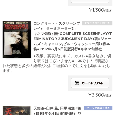
¥1,300
(税込)
コンクリート・スクリーンプ
クリックポスト他不可
レイ●「ターミネーター2」
キネマ旬報別冊 COMPLETE SCREENPLAY/T
ERMINATOR 2 JUDGMENT DAY●著=ジェー
ムズ・キャメロン,ビル・ウィッシャー/訳=森本
務●1992年3月6日初版発行=キネマ旬報社
●表紙、裏表紙にキズ、カスレ●書き込み、切
り取りはございません●古本ですので明記さ
れた状態と多少の経年劣化にご理解の上で注文をお願いいたし
ます。
¥3,500
(税込)
天知茂●臼井 薫, 円尾 敏郎=編
クリックポスト他可
●1999年6月1日第1刷発行=ワ