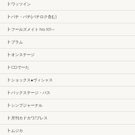
┣ ワッツイン
┣ パチ・パチ(パチロク含む)
┣ フールズメイト No.101～
┣ プラム
┣ オンステージ
┣ CDでーた
┣ ショックス●ヴィシャス
┣ バックステージ・パス
┣ シンプジャーナル
┣ 月刊カドカワ/ブレス
┣ ムジカ