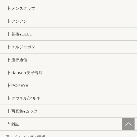
┣ メンズクラブ
┣ アンアン
┣ 花椿●BELL
┣ エルジャポン
┣ 流行通信
┣ dansen 男子専科
┣ POPEYE
┣ クウネル/アルネ
┣ 写真集●ムック
┗ 雑誌
アニメ・マンガ・特撮