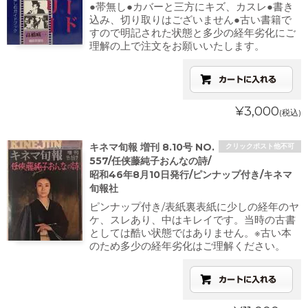
●帯無し●カバーと三方にキズ、カスレ●書き
込み、切り取りはございません●古い書籍で
すので明記された状態と多少の経年劣化にご
理解の上で注文をお願いいたします。
¥3,000
(税込)
キネマ旬報 増刊 8.10号 NO.
クリックポスト他不可
557/任侠藤純子おんなの詩/
昭和46年8月10日発行/ピンナップ付き/キネマ
旬報社
ピンナップ付き/表紙裏表紙に少しの経年のヤ
ケ、スレあり、中はキレイです。当時の古書
としては酷い状態ではありません。※古い本
のため多少の経年劣化はご理解ください。