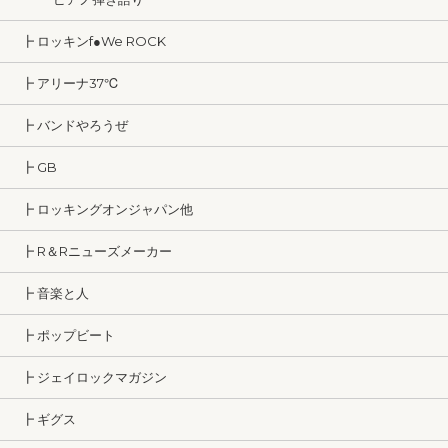
┣ ロッキンf●We ROCK
┣ アリーナ37℃
┣ バンドやろうぜ
┣ GB
┣ ロッキングオンジャパン他
┣ R＆Rニューズメーカー
┣ 音楽と人
┣ ポップビート
┣ ジェイロックマガジン
┣ ギグス