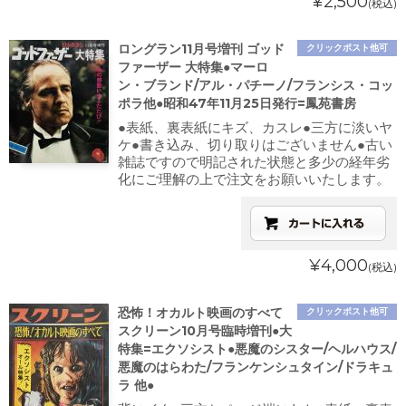
¥2,500
(税込)
ロングラン11月号増刊 ゴッド
クリックポスト他可
ファーザー 大特集●マーロ
ン・ブランド/アル・パチーノ/フランシス・コッ
ポラ他●昭和47年11月25日発行=鳳苑書房
●表紙、裏表紙にキズ、カスレ●三方に淡いヤ
ケ●書き込み、切り取りはございません●古い
雑誌ですので明記された状態と多少の経年劣
化にご理解の上で注文をお願いいたします。
¥4,000
(税込)
恐怖！オカルト映画のすべて
クリックポスト他可
スクリーン10月号臨時増刊●大
特集=エクソシスト●悪魔のシスター/ヘルハウス/
悪魔のはらわた/フランケンシュタイン/ドラキュ
ラ 他●