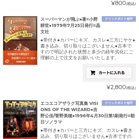
¥800
(税込)
スーパーマンが飛ぶ●著=小野
クリックポスト他可
耕世●1979年7月25日発行=晶
文社
●帯付き●カバーにキズ、カスレ●三方にヤケ●
書き込み、切り取りはございません●古本で
すので明記された状態と多少の経年劣化にご
理解の上で注文をお願いいたします。
¥2,800
(税込)
エコエコアザラク写真集 VISI
クリックポスト他可
ONS OF THE WIZARD●吉
野公佳/菅野美穂●1996年4月30日第1刷発行=朝
日ソノラマ
●帯付き●カバーと三方にキズ、カスレ●書き
込み、切り取りはございません●古本ですの