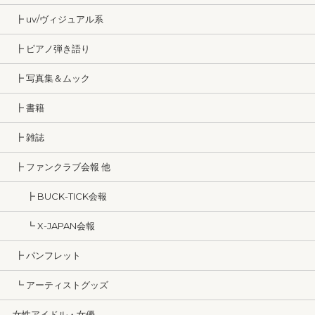
┣ uv/ヴィジュアル系
┣ ピアノ弾き語り
┣ 写真集＆ムック
┣ 書籍
┣ 雑誌
┣ ファンクラブ会報 他
┣ BUCK-TICK会報
┗ X-JAPAN会報
┣ パンフレット
┗ アーティストグッズ
女性アイドル・女優