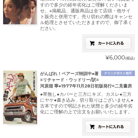
すので多少の経年劣化はご理解くださいま
せ。※掲載品、通販商品は全て店頭・他サイ
ト販売と併用です。売り切れの際はキャンセ
ル処理とさせていただきますので、御了承く
ださい。
¥6,000
(税込)
がんばれ！ベアーズ特訓中●著
クリックポスト他可
=リチャード・ウッドリー/訳=
河原畑 寧●1977年11月28日初版発行=二見書房
●帯無し●カバーと三方にキズ、カスレ●三方
にヤケ●書き込み、切り取りはございません●
古本ですので明記された状態と多少の経年劣
化にご理解の上で注文をお願いいたします。