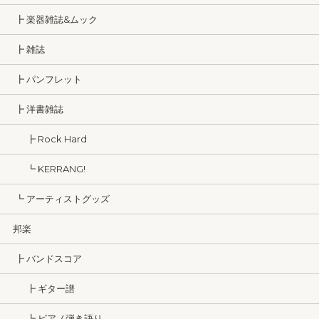
┣ 楽器雑誌&ムック
┣ 雑誌
┣ パンフレット
┣ 洋書雑誌
┣ Rock Hard
┗ KERRANG!
┗ アーティストグッズ
邦楽
┣ バンドスコア
┣ ギター譜
┗ ピアノ弾き語り