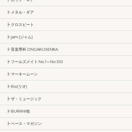
┣ メタル・ギア
┣ クロスビート
┣ jam (ジャム)
┣ 音楽専科 ONGAKUSENKA
┣ フールズメイト No.1～No.100
┣ マーキームーン
┣ Rio(リオ)
┣ ザ・ミュージック
┣ BURRN!他
┣ ベース・マガジン