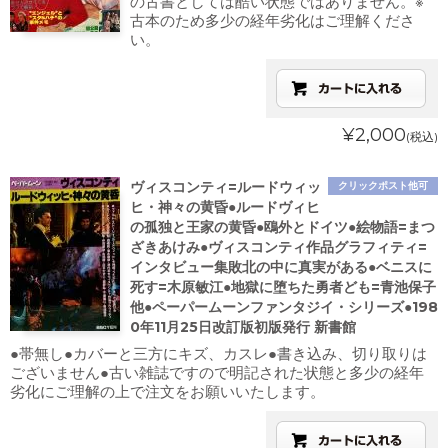
の古書としては酷い状態ではありません。※
古本のため多少の経年劣化はご理解くださ
い。
¥2,000
(税込)
ヴィスコンティ=ルードウィッ
クリックポスト他可
ヒ・神々の黄昏●ルードヴィヒ
の孤独と王家の黄昏●鴎外とドイツ●絵物語=まつ
ざきあけみ●ヴィスコンティ作品グラフィティ=
インタビュー集敗北の中に真実がある●ベニスに
死す=木原敏江●地獄に堕ちた勇者ども=青池保子
他●ペーパームーンファンタジイ・シリーズ●198
0年11月25日改訂版初版発行 新書館
●帯無し●カバーと三方にキズ、カスレ●書き込み、切り取りは
ございません●古い雑誌ですので明記された状態と多少の経年
劣化にご理解の上で注文をお願いいたします。