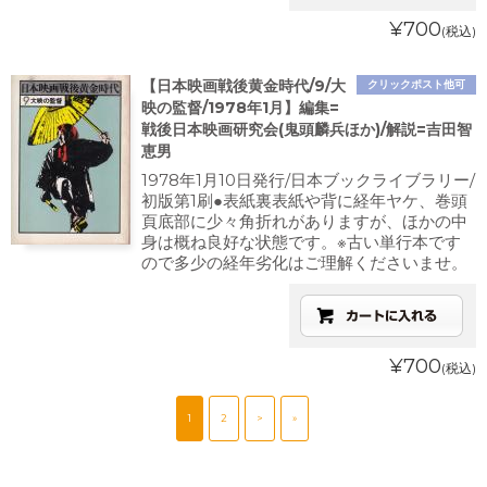
¥700
(税込)
【日本映画戦後黄金時代/9/大
クリックポスト他可
映の監督/1978年1月】編集=
戦後日本映画研究会(鬼頭麟兵ほか)/解説=吉田智
恵男
1978年1月10日発行/日本ブックライブラリー/
初版第1刷●表紙裏表紙や背に経年ヤケ、巻頭
頁底部に少々角折れがありますが、ほかの中
身は概ね良好な状態です。※古い単行本です
ので多少の経年劣化はご理解くださいませ。
¥700
(税込)
1
2
>
»