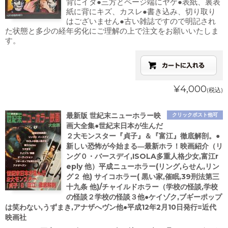
背にイタ●三方とページ端にヤケ●表紙、裏表
紙に背にキズ、カスレ●書き込み、切り取り
はございません●古い雑誌ですので明記され
た状態と多少の経年劣化にご理解の上で注文をお願いいたしま
す。
¥4,000
(税込)
最新版 世紀末ニューホラー映
クリックポスト他可
画大全集●世紀末日本が生んだ
２大モンスター『貞子』＆『富江』徹底解剖。●
新しい恐怖が今始まる―最新ホラ！映画紹介（リ
ング０・バースデイ,ISOLA多重人格少女,富江r
eply 他）平成ニューホラー(リング,らせん,リン
グ２ 他) サイコホラー( 黒い家,催眠,39刑法第三
十九条 他)/チャイルドホラー（学校の怪談,学校
の怪談２学校の怪談３他●ケイゾク,ブギーポップ
は笑わない,うずまき,アナザへヴン他●平成12年2月10日発行=近代
映画社