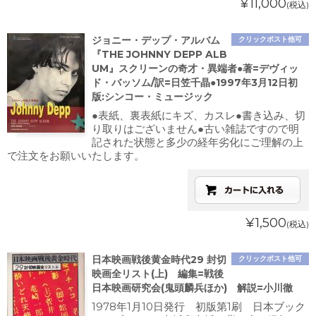
¥11,000
(税込)
ジョニー・デップ・アルバム
クリックポスト他可
『THE JOHNNY DEPP ALB
UM』スクリーンの奇才・異端者●著=デヴィッ
ド・バッソム/訳=日笠千晶●1997年3月12日初
版:シンコー・ミュージック
●表紙、裏表紙にキズ、カスレ●書き込み、切
り取りはございません●古い雑誌ですので明
記された状態と多少の経年劣化にご理解の上
で注文をお願いいたします。
¥1,500
(税込)
日本映画戦後黄金時代29 封切
クリックポスト他可
映画全リスト(上) 編集=戦後
日本映画研究会(鬼頭麟兵ほか) 解説=小川徹
1978年1月10日発行 初版第1刷 日本ブック