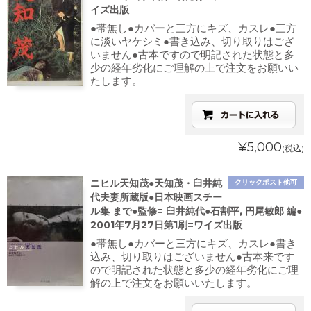
イズ出版
●帯無し●カバーと三方にキズ、カスレ●三方
に淡いヤケシミ●書き込み、切り取りはござ
いません●古本ですので明記された状態と多
少の経年劣化にご理解の上で注文をお願いい
たします。
¥5,000
(税込)
ニヒル天知茂●天知茂・臼井純
クリックポスト他可
代夫妻所蔵版●日本映画スチー
ル集 まで●監修= 臼井純代●石割平, 円尾敏郎 編●
2001年7月27日第1刷=ワイズ出版
●帯無し●カバーと三方にキズ、カスレ●書き
込み、切り取りはございません●古本来です
ので明記された状態と多少の経年劣化にご理
解の上で注文をお願いいたします。