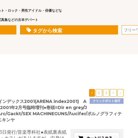
ルト・ロック・男性アイドル・俳優などな
写真集などの古本デパート
タグから検索
1
2
3
>
»
デックス2001(ARENA index2001) A
クリックポスト他可
2001年2月号臨時増刊●巻頭=Dir en grey/J
Arc/Gackt/SEX MACHINEGUNS/Λucifer/ポルノグラフィテ
タニキンヤ
2月3日発行/音楽専科社●表紙裏表紙
・カスレがありますが、中身は