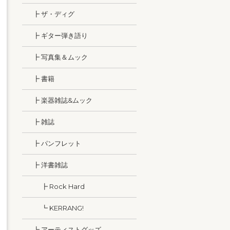
┣ ザ・ディグ
┣ ギター弾き語り
┣ 写真集＆ムック
┣ 書籍
┣ 楽器雑誌&ムック
┣ 雑誌
┣ パンフレット
┣ 洋書雑誌
┣ Rock Hard
┗ KERRANG!
┗ アーティストグッズ