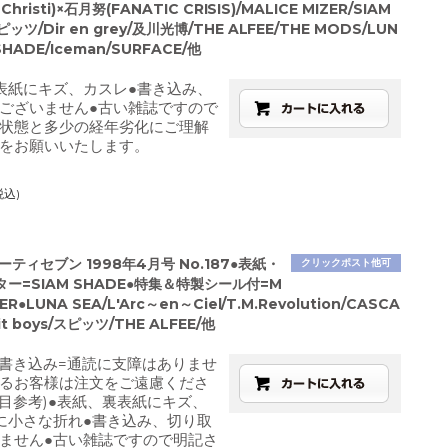
 Christi)×石月努(FANATIC CRISIS)/MALICE MIZER/SIAM
ッツ/Dir en grey/及川光博/THE ALFEE/THE MODS/LUN
SHADE/Iceman/SURFACE/他
表紙にキズ、カスレ●書き込み、
ございません●古い雑誌ですので
状態と多少の経年劣化にご理解
をお願いいたします。
税込)
ーティセブン 1998年4月号 No.187●表紙・
クリックポスト他可
ー=SIAM SHADE●特集＆特製シール付=M
ZER●LUNA SEA/L'Arc～en～Ciel/T.M.Revolution/CASCA
bit boys/スピッツ/THE ALFEE/他
に書き込み=通読に支障はありませ
るお客様は注文をご遠慮くださ
枚目参考)●表紙、裏表紙にキズ、
に小さな折れ●書き込み、切り取
ません●古い雑誌ですので明記さ