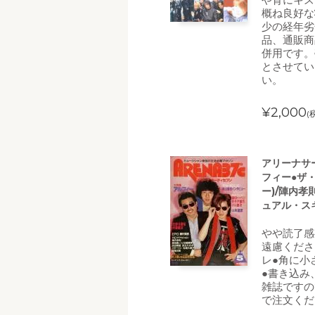
概ね良好な
少の経年劣
品、通販商
併用です。
とさせてい
い。
¥2,000
(
アリーナサー
フィー●ザ
ー)/陣内孝
ュアル・ス
やや読了感
遠慮くださ
レ●角に小
●書き込み
雑誌ですの
で注文くだ