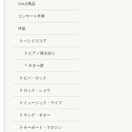
SALE商品
コンサート半券
洋楽
┣ バンドスコア
┣ ピアノ弾き語り
┗ ギター譜
┣ ビバ・ロック
┣ ロック・ショウ
┣ ミュージック・ライフ
┣ ヤング・ギター
┣ キーボード・マガジン