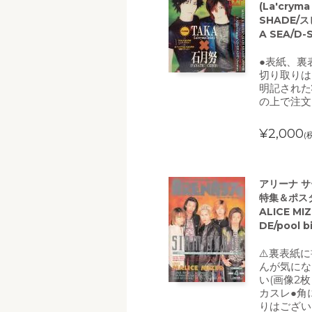
(La'cryma
SHADE/スピ
A SEA/D-
●表紙、裏
切り取りは
明記された
の上で注文
¥2,000
(
アリーナ サ
特集＆ポスタ
ALICE MI
DE/pool 
⚠️裏表紙
んが気にな
い(画像2
カスレ●角
りはござい