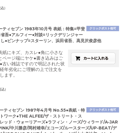
税込)
ティセブン 1983年10月号 表紙：特集=甲斐
クリックポスト他可
田省吾●アルフィー●対談=リックデリンジャー
よし●ピンナップ=スターリン、浜田省吾、高見沢俊彦他
表紙にキズ、カスレ●角に小さな
とページ端にヤケ●書き込みはご
●古い雑誌ですので明記された状
経年劣化にご理解の上で注文を
します。
税込)
ーティセブン 1987年4月号 No.55●表紙・特
クリックポスト他可
トワーク●THE ALFEE/ザ・ストリート・ス
レッド・ウォーリアーズ●ラフィン・ノーズ/ウィラード/A-JAR
/PINK/中川勝彦/岡村靖幸/エコーズ/ルースターズ/UP-BEAT/デ