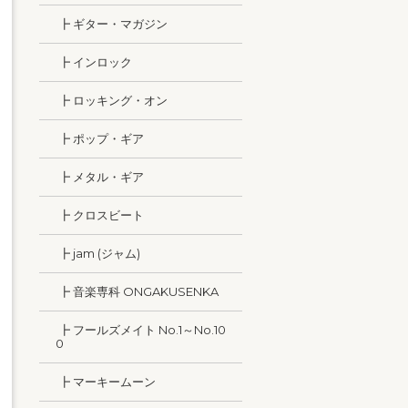
┣ ギター・マガジン
┣ インロック
┣ ロッキング・オン
┣ ポップ・ギア
┣ メタル・ギア
┣ クロスビート
┣ jam (ジャム)
┣ 音楽専科 ONGAKUSENKA
┣ フールズメイト No.1～No.10
0
┣ マーキームーン