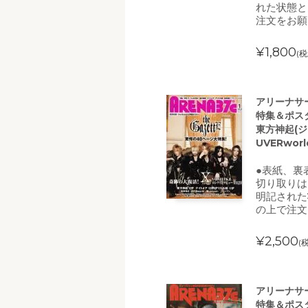
れた状態と
注文をお願
¥1,800
(税
アリーナサー
特集＆ポスター
東方神起(ジ
UVERwor
●表紙、裏
切り取りは
明記された
の上で注文
¥2,500
(
アリーナサー
特集＆ポスター