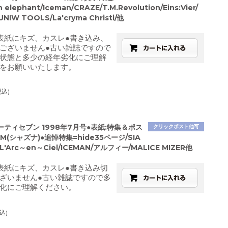
n elephant/Iceman/CRAZE/T.M.Revolution/Eins:Vier/
IW TOOLS/La'cryma Christi/他
表紙にキズ、カスレ●書き込み、
ございません●古い雑誌ですので
状態と多少の経年劣化にご理解
をお願いいたします。
税込)
ティセブン 1998年7月号●表紙:特集＆ポス
クリックポスト他可
M(シャズナ)●追悼特集=hide35ページ/SIA
L'Arc～en～Ciel/ICEMAN/アルフィー/MALICE MIZER他
表紙にキズ、カスレ●書き込み切
ざいません●古い雑誌ですので多
化にご理解ください。
込)