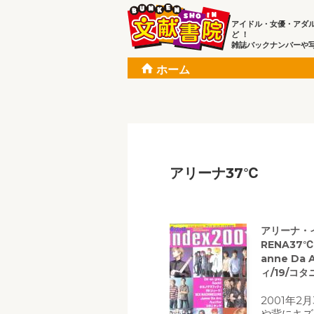
アイドル・女優・アダ
ど ！
雑誌バックナンバーや
ホーム
アリーナ37℃
アリーナ・イン
RENA37℃
anne Da 
ィ/19/コ
2001年
や背にキズ