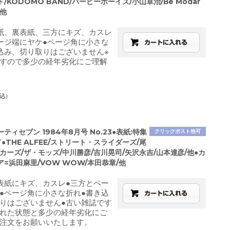
/KODOMO BAND/バービーボーイズ/小山卓治/Be Modar
 他
紙、裏表紙、三方にキズ、カスレ
ージ端にヤケ●ページ角に小さな
込み、切り取りはございません※
すので多少の経年劣化にご理解
込)
ティセブン 1984年8月号 No.23●表紙:特集
クリックポスト他可
●THE ALFEE/ストリート・スライダーズ/尾
カーズ/ザ・モッズ/中川勝彦/吉川晃司/矢沢永吉/山本達彦/他●カ
=浜田麻里/VOW WOW/本田恭章/他
表紙にキズ、カスレ●三方とペー
●ページ角に小さな折れ●書き込
りはございません●古い雑誌です
れた状態と多少の経年劣化にご
注文をお願いいたします。