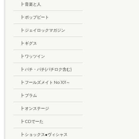
┣ 音楽と人
┣ ポップビート
┣ ジェイロックマガジン
┣ ギグス
┣ ワッツイン
┣ パチ・パチ(パチロク含む)
┣ フールズメイト No.101～
┣ プラム
┣ オンステージ
┣ CDでーた
┣ ショックス●ヴィシャス