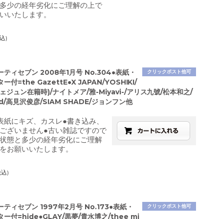
多少の経年劣化にご理解の上で
いいたします。
込)
ティセブン 2008年1月号 No.304●表紙・
クリックポスト他可
付=the GazettE●X JAPAN/YOSHIKI/
ェジュン在籍時)/ナイトメア/雅-Miyavi-/アリス九號/松本和之/
ld/高見沢俊彦/SIAM SHADE/ジョンフン他
表紙にキズ、カスレ●書き込み、
ございません●古い雑誌ですので
状態と多少の経年劣化にご理解
をお願いいたします。
税込)
ティセブン 1997年2月号 No.173●表紙・
クリックポスト他可
付=hide●GLAY/黒夢/貴水博之/thee mi