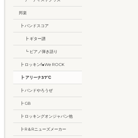
邦楽
┣ バンドスコア
┣ ギター譜
┗ ピアノ弾き語り
┣ ロッキンf●We ROCK
┣ アリーナ37℃
┣ バンドやろうぜ
┣ GB
┣ ロッキングオンジャパン他
┣ R＆Rニューズメーカー