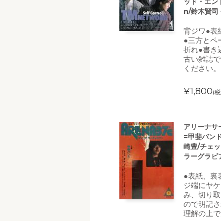
ッド・エンド
n/鈴木賢司
背ジワ●表
●三方とペ
折れ●書き
古い雑誌で
ください。
¥1,800
(税
アリーナサー
=甲斐バンド
崎豊/チェッ
ラーグラビア
●表紙、裏
ジ端にヤケ
み、切り取
ので明記さ
理解の上で