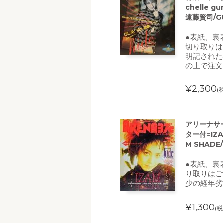
chelle gu
遠藤賢司/GUN
●表紙、裏
切り取りは
明記された
の上で注文
¥2,300
(
アリーナサー
ター付=IZA
M SHADE/
●表紙、裏
り取りはご
少の経年劣
¥1,300
(税