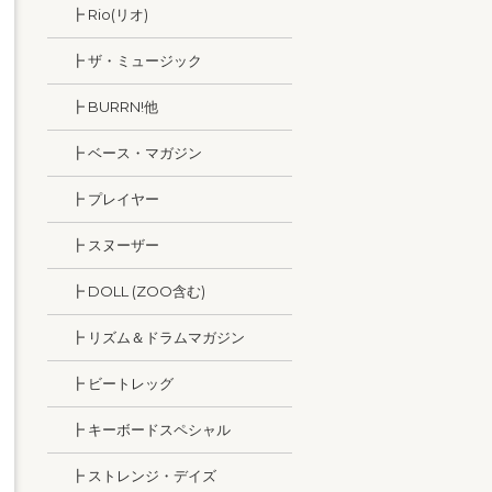
┣ Rio(リオ)
┣ ザ・ミュージック
┣ BURRN!他
┣ ベース・マガジン
┣ プレイヤー
┣ スヌーザー
┣ DOLL (ZOO含む)
┣ リズム＆ドラムマガジン
┣ ビートレッグ
┣ キーボードスペシャル
┣ ストレンジ・デイズ