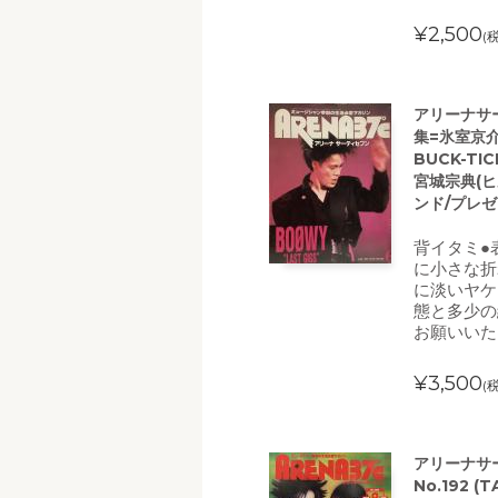
¥2,500
(
アリーナサー
集=氷室京介
BUCK-TI
宮城宗典(
ンド/プレゼ
背イタミ●
に小さな折
に淡いヤケ
態と多少の
お願いいた
¥3,500
(
アリーナサー
No.192 