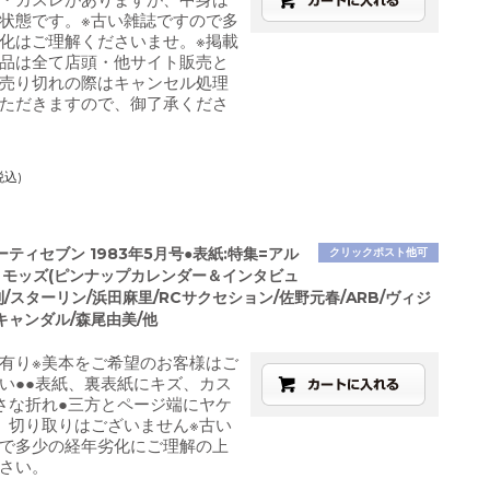
状態です。※古い雑誌ですので多
化はご理解くださいませ。※掲載
品は全て店頭・他サイト販売と
売り切れの際はキャンセル処理
ただきますので、御了承くださ
税込)
ティセブン 1983年5月号●表紙:特集=アル
クリックポスト他可
・モッズ(ピンナップカレンダー＆インタビュ
則/スターリン/浜田麻里/RCサクセション/佐野元春/ARB/ヴィジ
キャンダル/森尾由美/他
有り※美本をご希望のお客様はご
い●●表紙、裏表紙にキズ、カス
さな折れ●三方とページ端にヤケ
、切り取りはございません※古い
で多少の経年劣化にご理解の上
さい。