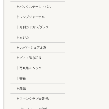
┣ バックステージ・パス
┣ シンプジャーナル
┣ 月刊カドカワ/ブレス
┣ ムジカ
┣ uv/ヴィジュアル系
┣ ピアノ弾き語り
┣ 写真集＆ムック
┣ 書籍
┣ 雑誌
┣ ファンクラブ会報 他
┣ BUCK-TICK会報