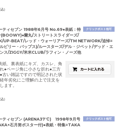
税込)
ティセブン 1988年6月号 No.69●表紙：特
クリックポスト他可
(BOOWY)●蘭丸/ストリートスライダーズ/
CK/UP-BEAT/レッド・ウォーリアーズ/TM NETWORK/追悼=
ヒルビリー・バップス)/ルースターズ/デル・ジベット/デッド・エ
ンス/ZIGGY/米米CLUB/ラフィン・ノーズ他
表紙、裏表紙にキズ、カスレ、角
れ●ページ角に小さな折れ●三方
●古い雑誌ですので明記された状
経年劣化にご理解の上で注文を
します。
税込)
ティセブン (ARENA37℃) 1998年9月号
クリックポスト他可
(TAKA×石月努ポスター付)●表紙・特集=TAKA