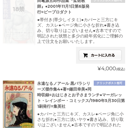
田亀源五郎作品集『柔術教
クリックポスト他不可
師』●2001年11月1日第6版発
行=ビープロダクト
●帯付き(帯少しイタミ)●カバーと三方にキ
ズ、カスレ●ページ角に小さな折れ●書き込
み、切り取りはございません●古本ですので
明記された状態と多少の経年劣化にご理解の
上で注文をお願いいたします。
¥4,000
(税込)
永遠なるノアール 黒バラシリ
クリックポスト他可
ーズ傑作集4●著=鎌田幸美●同
時収録=おはじきとお子さまランチ●マーガレッ
ト・レインボー・コミックス/1980年5月30日第
1刷発行=集英社
●カバーと三方にキズ、カスレ●ページ角に小
さな折れ●三方に淡いヤケ●書き込み、切り取
りはございません●古本ですので明記された