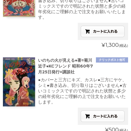
書き込み、切り取りはございません●古いコ
ミックスですので明記された状態と多少の経
年劣化にご理解の上で注文をお願いいたしま
す。
¥1,300
(税込)
いのちの火が見える●著=菊川
クリックポスト他可
近子●KCフレンド 昭和60年7
月25日発行=講談社
●カバーと三方にキズ、カスレ●三方にヤケ、
シミ●書き込み、切り取りはございません●古
いコミックスですので明記された状態と多少
の経年劣化にご理解の上で注文をお願いいた
します。
¥500
(税込)