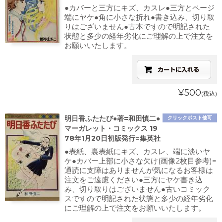
●カバーと三方にキズ、カスレ●三方とページ
端にヤケ●角に小さな折れ●書き込み、切り取
りはございません●古本ですので明記された
状態と多少の経年劣化にご理解の上で注文を
お願いいたします。
¥500
(税込)
明日香ふたたび●著=和田慎二●
クリックポスト他可
マーガレット・コミックス 19
78年1月20日初版発行=集英社
●表紙、裏表紙にキズ、カスレ、端に淡いヤ
ケ●カバー上部に小さな欠け(画像2枚目参考)=
通読に支障はありませんが気になるお客様は
注文をご遠慮ください●三方にヤケ書き込
み、切り取りはございません●古いコミック
スですので明記された状態と多少の経年劣化
にご理解の上で注文をお願いいたします。