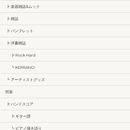
┣ 楽器雑誌&ムック
┣ 雑誌
┣ パンフレット
┣ 洋書雑誌
┣ Rock Hard
┗ KERRANG!
┗ アーティストグッズ
邦楽
┣ バンドスコア
┣ ギター譜
┗ ピアノ弾き語り