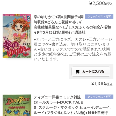
¥2,500
(税込)
幸のゆりかご●著=波間信子●同
クリックポスト他可
時収録=どろんこ花嫁16さい/
高校結婚異議な〜し/ミスおふくろの初恋/●昭和
49年5月15日第1刷発行=講談社
●カバーと三方にキズ、カスレ●三方とページ
端にヤケ●書き込み、切り取りはございませ
ん●古いコミックスですので明記された状態
と多少の経年劣化にご理解の上で注文をお願
いいたします。
¥1,100
(税込)
ディズニー洋書コミック雑誌
クリックポスト他可
(オールカラー)●DUCK TALE
S=スクルージ・マクダック,ヒューイ,デューイ,
ルーイ●ブラジル(ポルトガル語)●1989年発行