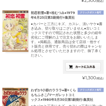
¥2,300
(税込)
初恋初雪●著=桂むつみ●1979
クリックポスト他可
年6月25日第3刷発行=集英社
●カバーと三方にキズ、カスレ、淡いヤケ●書
き込み、切り取りはございません●古いコミ
ックスですので明記された状態と多少の経年
劣化にご理解の上で注文をお願いいたしま
す。※掲載品、通販商品は全て店頭・他サイ
ト販売と併用です。売り切れの際はキャンセ
ル処理とさせていただきますので、御了承く
ださい。
¥1,300
(税込)
わずか1小節のラララ●著=くら
クリックポスト他可
もちふさこ/マーガレットコミ
ックス●1980年5月30日第1刷発行:集英社
●カバーと三方にキズ、カスレ●三方に淡いヤ