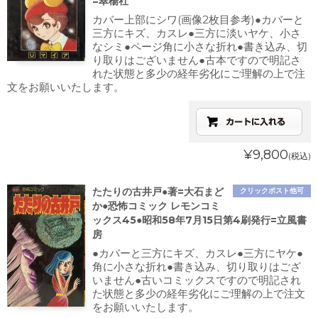
=翠楊社
カバー上部にシワ(画像2枚目参考)●カバーと
三方にキズ、カスレ●三方に淡いヤケ、小さ
なシミ●ページ角に小さな折れ●書き込み、切
り取りはございません●古本ですので明記さ
れた状態と多少の経年劣化にご理解の上で注
文をお願いいたします。
¥9,800
(税込)
たたりの古井戸●著=大石まど
クリックポスト他可
か●恐怖コミック レモンコミ
ックス45●昭和58年7月15日第4刷発行=立風書
房
●カバーと三方にキズ、カスレ●三方にヤケ●
角に小さな折れ●書き込み、切り取りはござ
いません●古いコミックスですので明記され
た状態と多少の経年劣化にご理解の上で注文
をお願いいたします。