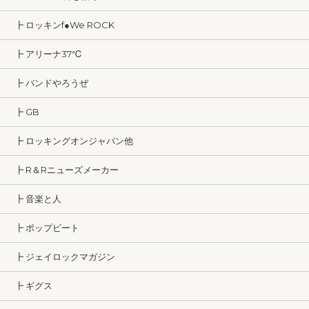
┣ ロッキンf●We ROCK
┣ アリーナ37℃
┣ バンドやろうぜ
┣ GB
┣ ロッキングオンジャパン他
┣ R＆Rニューズメーカー
┣ 音楽と人
┣ ポップビート
┣ ジェイロックマガジン
┣ ギグス