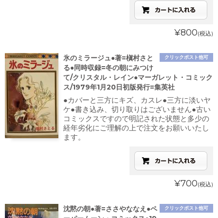
¥800
(税込)
氷のミラージュ●著=槇村さと
クリックポスト他可
る●同時収録=冬の朝にみつけ
て/クリスタル・レイン●マーガレット・コミック
ス/1979年1月20日初版発行=集英社
●カバーと三方にキズ、カスレ●三方に淡いヤ
ケ●書き込み、切り取りはございません●古い
コミックスですので明記された状態と多少の
経年劣化にご理解の上で注文をお願いいたし
ます。
¥700
(税込)
沈黙の朝●著=ささやななえ●ペ
クリックポスト他可