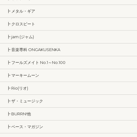
┣ メタル・ギア
┣ クロスビート
┣ jam (ジャム)
┣ 音楽専科 ONGAKUSENKA
┣ フールズメイト No.1～No.100
┣ マーキームーン
┣ Rio(リオ)
┣ ザ・ミュージック
┣ BURRN!他
┣ ベース・マガジン