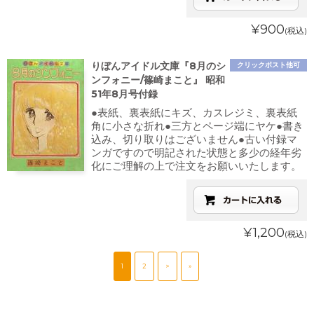
¥900
(税込)
りぼんアイドル文庫『8月のシ
クリックポスト他可
ンフォニー/篠崎まこと』 昭和
51年8月号付録
●表紙、裏表紙にキズ、カスレジミ、裏表紙
角に小さな折れ●三方とページ端にヤケ●書き
込み、切り取りはございません●古い付録マ
ンガですので明記された状態と多少の経年劣
化にご理解の上で注文をお願いいたします。
¥1,200
(税込)
1
2
>
»