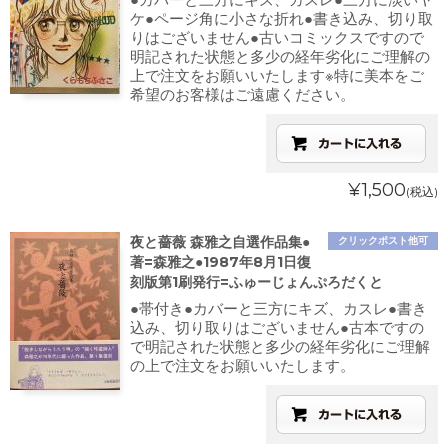
ケ●ページ角に小さな折れ●書き込み、切り取
りはございません●古いコミックスですので
明記された状態と多少の経年劣化にご理解の
上で注文をお願いいたします※特に美本をご
希望のお客様はご遠慮ください。
¥1,500
(税込)
夜と薔薇 森雅之自選作品集●
クリックポスト他可
著=森雅之●1987年8月1日復
刻版第1刷発行=ふゅーじょんぷろだくと
●帯付き●カバーと三方にキズ、カスレ●書き
込み、切り取りはございません●古本ですの
で明記された状態と多少の経年劣化にご理解
の上で注文をお願いいたします。