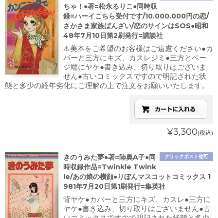
ちゃ！●著=松永るりこ●同時収
録=ハーイこちら受付です/10.000.000円の恋/
さかさま家族ばんざい/恋のサインはSOS●昭和
48年7月10日第2刷発行=講談社
⚠️美本をご希望のお客様はご遠慮ください●カ
バーと三方にキズ、カスレジミ●三方とペー
ジ端にヤケ●書き込み、切り取りはございま
せん●古いコミックスですので明記された状
態と多少の経年劣化にご理解の上で注文をお願いいたします。
¥3,300
(税込)
きのうみた夢●著=陸奥A子●同
クリックポスト他可
時収録作品=Twinkle Twink
le/あの娘の横顔●りぼんマスコットコミックス 1
981年7月20日第1刷発行=集英社
背ヤケ●カバーと三方にキズ、カスレ●三方に
ヤケ●書き込み、切り取りはございません●古
いコミックスですので明記された状態と多少