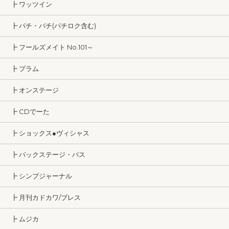
┣ ワッツイン
┣ パチ・パチ(パチロク含む)
┣ フールズメイト No.101～
┣ プラム
┣ オンステージ
┣ CDでーた
┣ ショックス●ヴィシャス
┣ バックステージ・パス
┣ シンプジャーナル
┣ 月刊カドカワ/ブレス
┣ ムジカ