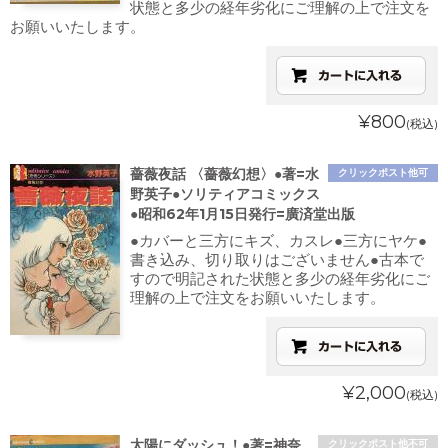
状態と多少の経年劣化にご理解の上で注文を
お願いいたします。
¥800
(税込)
薔薇夜話 〈薔薇幻想〉●著=水
クリックポスト他可
野英子●ソリティアコミックス
●昭和62年1月15日発行=廣済堂出版
●カバーと三方にキズ、カスレ●三方にヤケ●
書き込み、切り取りはございません●古本で
すので明記された状態と多少の経年劣化にご
理解の上で注文をお願いいたします。
¥2,000
(税込)
太陽にダッシュ！●著=神奈
クリックポスト他不可