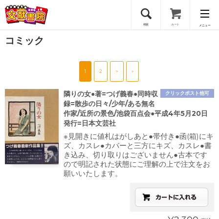
検索
カート
メニュー
コミック
会員登録
1
2
>
»
ログイン
隣りの女●著=つげ義春●同時収
クリックポスト他可
録=散歩の日々/少年/ある無名
作家/近所の景色/池袋百点会●平成4年5月20日
発行=日本文芸社
※見開きに値札はがしあと●帯付き●函(箱)にキ
ズ、カスレ●カバーと三方にキズ、カスレ●書
き込み、切り取りはございません●古本です
ので明記された状態にご理解の上で注文をお
願いいたします。