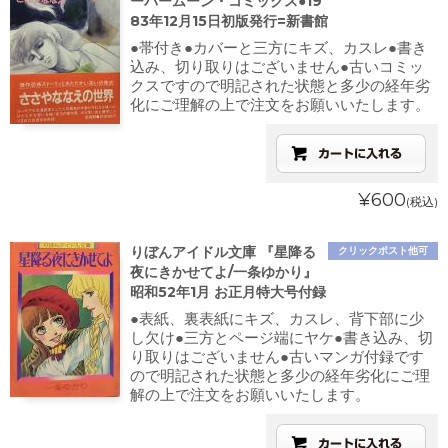
ーパームーン・コミックス●19
83年12月15日初版発行=新書館
●帯付き●カバーと三方にキズ、カスレ●書き
込み、切り取りはございません●古いコミッ
クスですので明記された状態と多少の経年劣
化にご理解の上で注文をお願いいたします。
¥600
(税込)
りぼんアイドル文庫 『星降る
クリックポスト他可
夜にきかせてよ/一条ゆかり』
昭和52年1月 お正月特大号付録
●表紙、裏表紙にキズ、カスレ、背下部に少
し欠け●三方とページ端にヤケ●書き込み、切
り取りはございません●古いマンガ付録です
ので明記された状態と多少の経年劣化にご理
解の上で注文をお願いいたします。