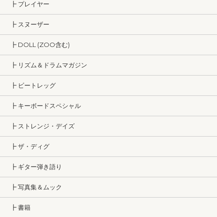
┣ プレイヤー
┣ スヌーザー
┣ DOLL (ZOO含む)
┣ リズム＆ドラムマガジン
┣ ビートレッグ
┣ キーボードスペシャル
┣ ストレンジ・デイズ
┣ ザ・ディグ
┣ ギター弾き語り
┣ 写真集＆ムック
┣ 書籍