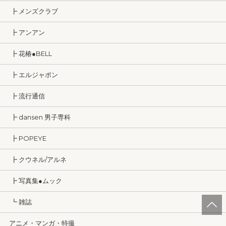
┣ メンズクラブ
┣ アンアン
┣ 花椿●BELL
┣ エルジャポン
┣ 流行通信
┣ dansen 男子専科
┣ POPEYE
┣ クウネル/アルネ
┣ 写真集●ムック
┗ 雑誌
アニメ・マンガ・特撮