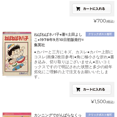
¥700
(税込)
ねばねばネバ子●著=土田よし
クリックポスト他可
こ●1978年9月10日初版発行=
集英社
●カバーと三方にキズ、カスレ●カバー上部に
コスレ(画像2枚目参考)●角に極小さな折れ●書
き込み、切り取りはございません●古いコミ
ックスですので明記された状態と多少の経年
劣化にご理解の上で注文をお願いいたしま
す。
¥1,500
(税込)
カンニングでがんばらなくっ
クリックポスト他可