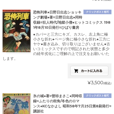
恐怖列車●日野日出志ショッキ
クリックポスト他可
ング劇場●著=日野日出志●同時
収録=狂人時代/地獄小僧●ヒットコミックス 198
1年8月10日発行=ひばり書房
●カバーと三方にキズ、カスレ、左上角に極
小さな折れ●ページ角に極小さな折れ●三方に
ヤケ●書き込み、切り取りはございません●古
いコミックスですので明記された状態と多少
の経年劣化にご理解の上で注文をお願いいた
します。
¥3,500
(税込)
氷の城●著=曽祢まさこ●同時収
クリックポスト他可
録=ふたりの街角/冬色のロマ
ンス●KCなかよし 昭和58年7月25日第8刷発行=
講談社