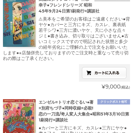
幸子●フレンドシリーズ 昭和
45年9月24日第1刷発行=講談社
⚠️美本をご希望のお客様はご遠慮ください●背
ヤケ●カバーと三方にキズ、カスレ、裏表紙
若干シワ●三方に濃いヤケ、天に小さな点々
ジミ●書き込み、切り取りはございません●古
いコミックスですので明記された状態と多少
の経年劣化にご理解の上で注文をお願いいた
します●※店舗併売しておりますのでご注文時と重なって売り切
れの際はご了承ください。
¥9,000
(税込)
エンゼル=トリオ恋ぐるい●著
クリックポスト他可
=別府ちづ子●同時収録=必殺!
恋の一刀流/奇人変人大集合●昭和51年3月10日第
1刷発行=講談社
●カバーと三方にキズ、カスレ●三方にヤケ●