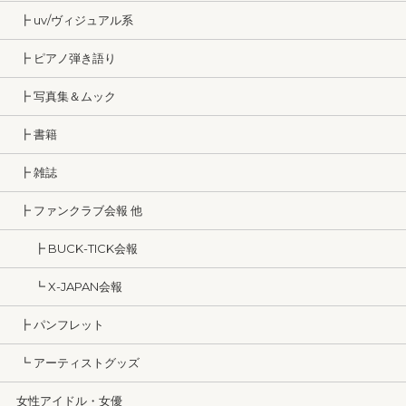
┣ uv/ヴィジュアル系
┣ ピアノ弾き語り
┣ 写真集＆ムック
┣ 書籍
┣ 雑誌
┣ ファンクラブ会報 他
┣ BUCK-TICK会報
┗ X-JAPAN会報
┣ パンフレット
┗ アーティストグッズ
女性アイドル・女優