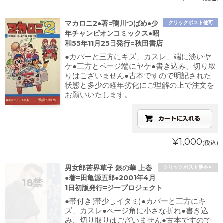
マカロニ2●著=鴨川つばめ●少
クリックポスト他可
年チャンピオンコミックス●昭
和55年11月25日発行=秋田書店
●カバーと三方にキズ、カスレ、端に淡いヤ
ケ●三方とページ端にヤケ●書き込み、切り取
りはございません●古本ですので明記された
状態と多少の経年劣化にご理解の上で注文を
お願いいたします。
¥1,000
(税込)
男女郎苦界草子 銀の華 上巻
クリックポスト他不可
●著=田亀源五郎●2001年4月
1日初版発行=ジープロジェクト
●帯付き(帯少しイタミ)●カバーと三方にキ
ズ、カスレ●ページ角に小さな折れ●書き込
み、切り取りはございません●古本ですので