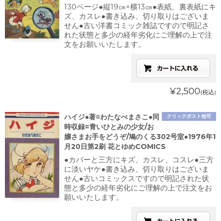
130ページ●縦19㎝×横13㎝●表紙、裏表紙にキ
ズ、カスレ●書き込み、切り取りはございま
せん●古い洋書コミック雑誌ですので明記さ
れた状態と多少の経年劣化にご理解の上で注
文をお願いいたします。
¥2,500
(税込)
ハイジ●著=わたなべまさこ●同
クリックポスト他可
時収録=青いひとみの少女/お
嬢さまお手をどうぞ/鳩のくる302号室●1976年1
月20日第2刷 花とゆめCOMICS
●カバーと三方にキズ、カスレ、コスレ●三方
に淡いヤケ●書き込み、切り取りはございま
せん●古いコミックスですので明記された状
態と多少の経年劣化にご理解の上で注文をお
願いいたします。