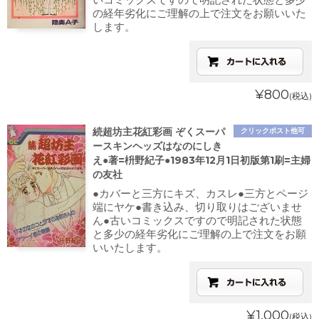
の経年劣化にご理解の上で注文をお願いいた
します。
¥800
(税込)
続超坊主花紅彩画 ぞくスーパ
クリックポスト他可
ースキンヘッズはなのにしき
え●著=枡野紀子●1983年12月1日初版第1刷=主婦
の友社
●カバーと三方にキズ、カスレ●三方とページ
端にヤケ●書き込み、切り取りはございませ
ん●古いコミックスですので明記された状態
と多少の経年劣化にご理解の上で注文をお願
いいたします。
¥1,000
(税込)