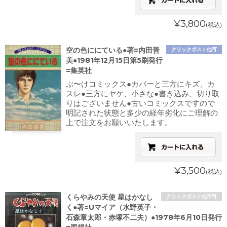
¥3,800
(税込)
空の色ににている●著=内田善
クリックポスト他可
美●1981年12月15日第5刷発行
=集英社
ぶ〜けコミックス●カバーと三方にキズ、カ
スレ●三方にヤケ、小さな●書き込み、切り取
りはございません●古いコミックスですので
明記された状態と多少の経年劣化にご理解の
上で注文をお願いいたします。
¥3,500
(税込)
くらやみの天使 星はかなし
クリックポスト他不可
く●著=Uマイア（水野英子・
石森章太郎・赤塚不二夫）●1978年6月10日発行