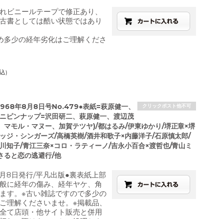
れビニールテープで修正あり、
古書としては酷い状態ではあり
め多少の経年劣化はご理解くださ
込)
968年8月8日号No.479●表紙=萩原健一、
クリックポスト他不可
ミニピンナップ=沢田研二、萩原健一、渡辺茂
、マモル・マヌー、加賀テツヤ)/都はるみ/伊東ゆかり/堺正章×堺
ッジ・シンガーズ/高橋英樹/酒井和歌子×内藤洋子/石原慎太郎/
小川知子/青江三奈×コロ・ラティーノ/吉永小百合×渡哲也/青山ミ
さると恋の逃避行/他
8月8日発行/平凡出版●裏表紙上部
般に経年の傷み、経年ヤケ、角
ます。※古い雑誌ですので多少の
ご理解くださいませ。※掲載品、
全て店頭・他サイト販売と併用