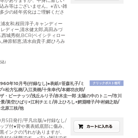
等がありますが、中身に激しい
込み等はございません。※古い雑
多少の経年劣化はご理解くださ
三浦友和,桜田淳子,キャンディー
・レディー,清水健太郎,高田みづ
,西城秀樹,BCR(ベイシティロー
人,榊原郁恵,清水由貴子,郷ひろみ
税込)
960年10月号(付録なし)●表紙=笹森礼子/ミ
クリックポスト他可
=松方弘樹/入江美樹/十朱幸代/本郷功次郎/
/ザ・ピーナッツ/浅丘ルリ子/赤木圭一郎 太陽の中のトニー/市川
景/美空ひばり×江利チエミ/井上ひろし×鰐淵晴子/中村錦之助/
×北原三枝/他
0月5日発行/平凡出版/※付録なし/
ップ付●背や裏表紙底部に傷み、
黒インクの汚れがありますが、
良好な状態です。※古い雑誌です