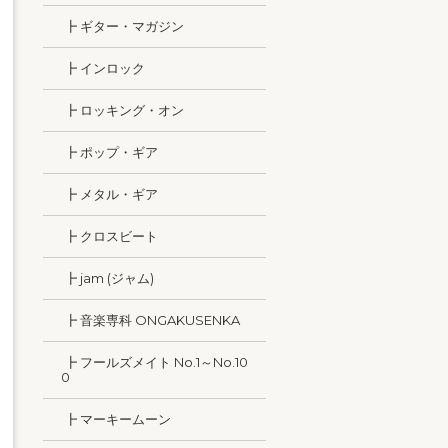
┣ ギター・マガジン
┣ インロック
┣ ロッキング・オン
┣ ポップ・ギア
┣ メタル・ギア
┣ クロスビート
┣ jam (ジャム)
┣ 音楽専科 ONGAKUSENKA
┣ フールズメイト No.1～No.10
0
┣ マーキームーン