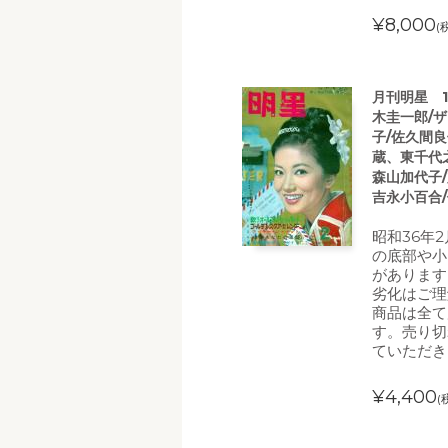
¥8,000
(
月刊明星 1
木圭一郎/
子/佐久間
蔵、東千代
森山加代子/
吉永小百合
昭和36年2
の底部や小
があります
劣化はご理
商品は全て
す。売り切
ていただき
¥4,400
(