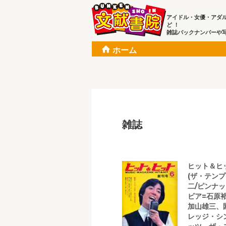
アイドル・女優・アダ
ど ！
雑誌バックナンバーや
ホーム
雑誌
ヒット＆ヒット
(ザ・テンプ
二/ピンナ
ビア=石原
加山雄三、
レッジ・シ