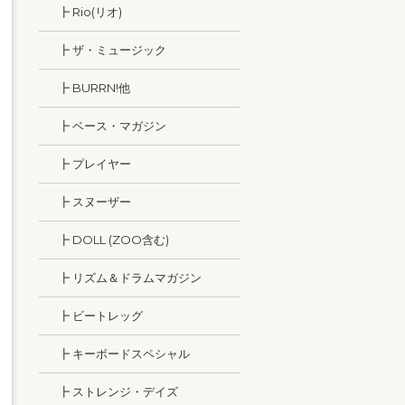
┣ Rio(リオ)
┣ ザ・ミュージック
┣ BURRN!他
┣ ベース・マガジン
┣ プレイヤー
┣ スヌーザー
┣ DOLL (ZOO含む)
┣ リズム＆ドラムマガジン
┣ ビートレッグ
┣ キーボードスペシャル
┣ ストレンジ・デイズ