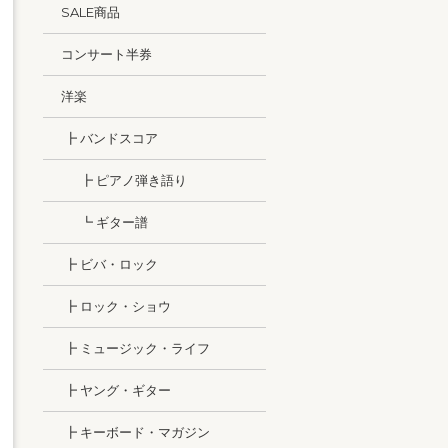
SALE商品
コンサート半券
洋楽
┣ バンドスコア
┣ ピアノ弾き語り
┗ ギター譜
┣ ビバ・ロック
┣ ロック・ショウ
┣ ミュージック・ライフ
┣ ヤング・ギター
┣ キーボード・マガジン