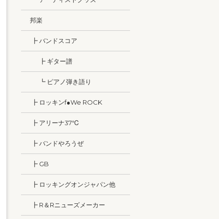
邦楽
┣ バンドスコア
┣ ギター譜
┗ ピアノ弾き語り
┣ ロッキンf●We ROCK
┣ アリーナ37℃
┣ バンドやろうぜ
┣ GB
┣ ロッキングオンジャパン他
┣ R＆Rニューズメーカー