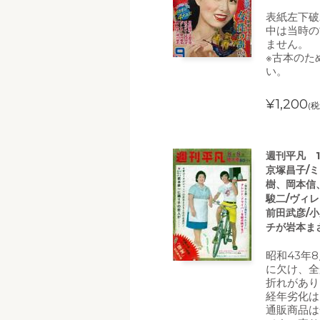
表紙左下破
中は当時の
ません。
※古本のた
い。
¥1,200
(税
週刊平凡 1
京塚昌子/
樹、岡本信
駿二/ヴィレ
前田武彦/
チが岩本ま
昭和43年
に欠け、全
折れがあり
経年劣化は
通販商品は