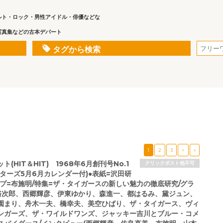
ルト・ロック・男性アイドル・俳優などな
写真集などの古本デパート
タグから検索
1
2
3
>
»
(HIT＆HIT) 1968年6月創刊号No.1
クリックポスト他不可
ターズ5月6月カレンダー付)●表紙=沢田研
ップ=布施明/特集=ザ・タイガースの新しい魅力の徹底研究/グラ
裕次郎、西郷輝彦、伊東ゆかり、森進一、都はるみ、黛ジュン、
園まり、舟木一夫、橋幸夫、美空ひばり、ザ・タイガース、ヴィ
ンガーズ、ザ・ワイルドワンズ、ジャッキー吉川とブルー・コメ