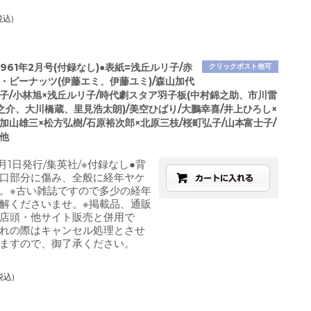
税込)
961年2月号(付録なし)●表紙=浅丘ルリ子/赤
クリックポスト他可
ザ・ピーナッツ(伊藤エミ、伊藤ユミ)/森山加代
良子/小林旭×浅丘ルリ子/時代劇スタア羽子板(中村錦之助、市川雷
之介、大川橋蔵、里見浩太朗)/美空ひばり/大鵬幸喜/井上ひろし×
加山雄三×松方弘樹/石原裕次郎×北原三枝/桜町弘子/山本富士子/
/他
月1日発行/集英社/※付録なし●背
口部分に傷み、全般に経年ヤケ
。※古い雑誌ですので多少の経年
解くださいませ。※掲載品、通販
店頭・他サイト販売と併用で
れの際はキャンセル処理とさせ
ますので、御了承ください。
税込)