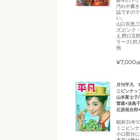
経年のヤケ
汚れや書き
誌ですので
い。
山口百恵,
ズ,ピンク
え,野口五郎
ラーズ),狩
他
¥7,000
(
月刊平凡 1
ニピンナップ
山本富士子
雷蔵×淡島千
石原裕次郎
昭和35年1
ミニピンナ
小口部分に
本文は概ね