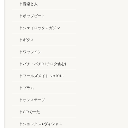
┣ 音楽と人
┣ ポップビート
┣ ジェイロックマガジン
┣ ギグス
┣ ワッツイン
┣ パチ・パチ(パチロク含む)
┣ フールズメイト No.101～
┣ プラム
┣ オンステージ
┣ CDでーた
┣ ショックス●ヴィシャス