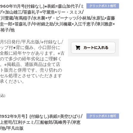
960年11月号(付録なし)●表紙=森山加代子/ミ
クリックポスト他可
プ=加山雄三/笹森礼子×守屋浩×リー・スミス/
川雷蔵/有馬稲子/水木襄×ザ・ピーナッツ/小林旭/水原弘×斎藤
圭一郎×笹森礼子/中村錦之助/大川橋蔵×入江千恵子/津川雅彦×
裕子/他
1月5日発行/平凡出版/※付録なし/
ップ付●背に傷み、小口部分に
全般に経年ヤケがあります。※古
ので多少の経年劣化はご理解く
。※掲載品、通販商品は全て店
ト販売と併用です。売り切れの
セル処理とさせていただきます
承ください。
税込)
1952年9月号】(付録なし)表紙=美空ひばり/
クリックポスト他可
上哲司/江利チエミ/三船敏郎/高峰秀子/岸恵
/他/平凡出版