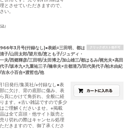
理とさせていただきますので、
さい。
税込)
966年3月号(付録なし)●表紙=三田明、都は
クリックポスト他不可
清子/山田太郎/望月浩/恵とも子/ジュディ・
一夫/西郷輝彦/三田明/太田博之/加山雄三/都はるみ/梶光夫×高田
代子/坂本九×九重祐三子/橋幸夫×古都清乃/田代美代子/柏木由紀
/吉永小百合×渡哲也/他
月1日発行/集英社/※付録なし●表
部に欠け、背の底部に傷み、表
ら頁にかけて角折れ、全般に経
ります。※古い雑誌ですので多少
はご理解くださいませ。※掲載
品は全て店頭・他サイト販売と
売り切れの際はキャンセル処理
ただきますので、御了承くださ