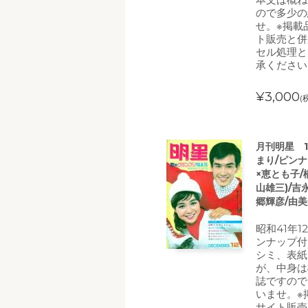
ので多少の
せ。※掲載
ト販売と併
セル処理と
承ください
¥3,000
(
月刊明星 1
まり/ピン
×恵とも子
山雄三)/吉
郷輝彦/由美
昭和41年1
ンナップ付
シミ、表紙
が、中身は
誌ですので
いませ。※
サイト販売