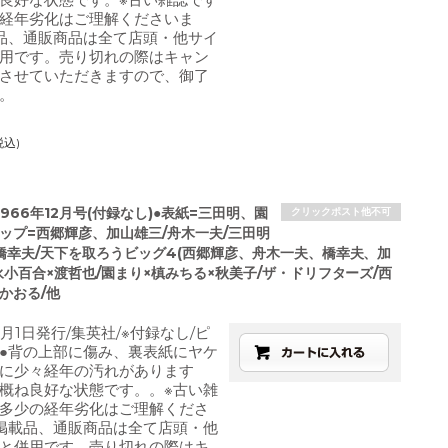
経年劣化はご理解くださいま
品、通販商品は全て店頭・他サイ
用です。売り切れの際はキャン
させていただきますので、御了
。
税込)
966年12月号(付録なし)●表紙=三田明、園
クリックポスト他不可
ナップ=西郷輝彦、加山雄三/舟木一夫/三田明
/橋幸夫/天下を取ろうビッグ4(西郷輝彦、舟木一夫、橋幸夫、加
永小百合×渡哲也/園まり×槙みちる×秋美子/ザ・ドリフターズ/西
かおる/他
2月1日発行/集英社/※付録なし/ピ
●背の上部に傷み、裏表紙にヤケ
に少々経年の汚れがあります
概ね良好な状態です。。※古い雑
多少の経年劣化はご理解くださ
掲載品、通販商品は全て店頭・他
と併用です。売り切れの際はキ