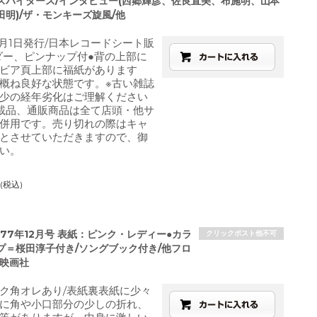
スパイダース/インタビュー(西郷輝彦、佐良直美、布施明、山本
明)/ザ・モンキーズ旋風/他
6月1日発行/日本レコードシート販
ダー、ピンナップ付●背の上部に
ビア頁上部に福紙があります
概ね良好な状態です。※古い雑誌
少の経年劣化はご理解ください
載品、通販商品は全て店頭・他サ
併用です。売り切れの際はキャ
とさせていただきますので、御
い。
(税込)
977年12月号 表紙：ピンク・レディー●カラ
クリックポスト他不可
プ＝桜田淳子付き/ソングブック付き/他フロ
代映画社
ク角オレあり/表紙裏表紙に少々
に角や小口部分の少しの折れ、