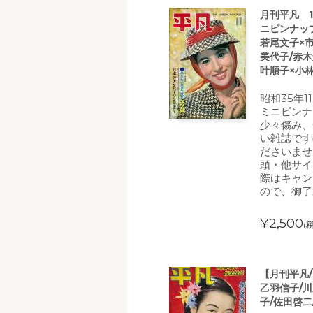
月刊平凡 1
ニピンナッ
若尾文子×市
美代子/赤木
叶順子×小林
昭和35年1
ミニピンナ
少々傷み、
い雑誌です
ださいませ
頭・他サイ
際はキャン
ので、御了
¥2,500
(
【月刊平凡/
乙羽信子/川
子/佐田啓二