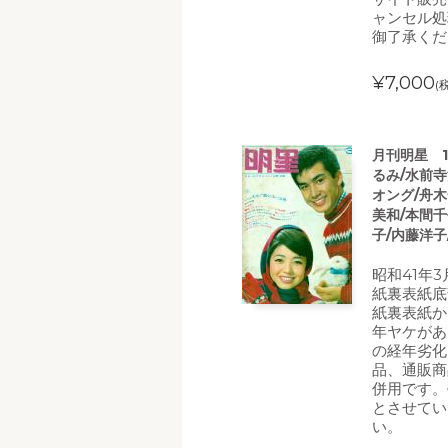
ャンセル処
御了承くだ
¥7,000
(
月刊明星 1
るみ/水前寺
オング/舟木
美和/本間千
子/内藤洋子
昭和41年3
紙裏表紙底
紙裏表紙か
年ヤケがあ
の経年劣化
品、通販商
併用です。
とさせてい
い。