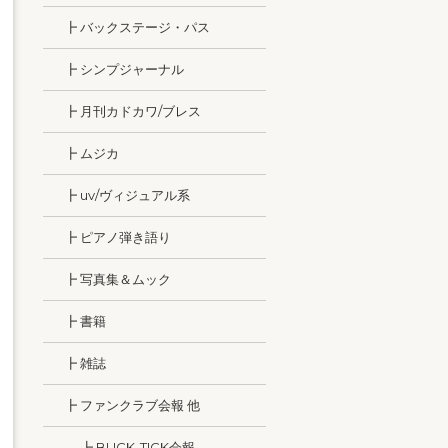
┣ バックステージ・パス
┣ シンプジャーナル
┣ 月刊カドカワ/ブレス
┣ ムジカ
┣ uv/ヴィジュアル系
┣ ピアノ弾き語り
┣ 写真集＆ムック
┣ 書籍
┣ 雑誌
┣ ファンクラブ会報 他
┣ BUCK-TICK会報