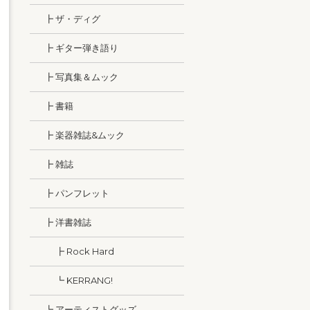
┣ ザ・ディグ
┣ ギター弾き語り
┣ 写真集＆ムック
┣ 書籍
┣ 楽器雑誌&ムック
┣ 雑誌
┣ パンフレット
┣ 洋書雑誌
┣ Rock Hard
┗ KERRANG!
┗ アーティストグッズ