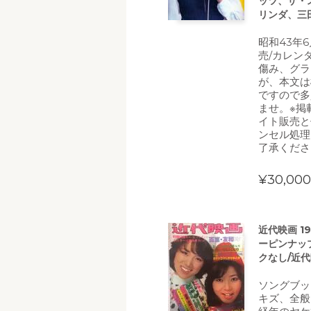
ッツ、ザ・
リンダ、三田
昭和43年
売/カレン
傷み、グラ
が、本文は
ですので多
ませ。※掲
イト販売と
ンセル処理
了承くださ
¥30,000
近代映画 1
ーピンナッ
クなし/近
ソングブッ
キズ、全般