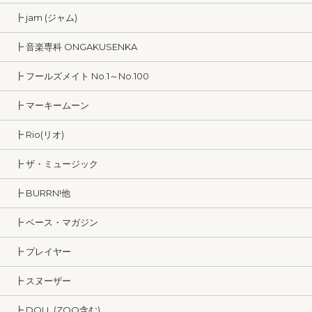
┣ jam (ジャム)
┣ 音楽専科 ONGAKUSENKA
┣ フールズメイト No.1～No.100
┣ マーキームーン
┣ Rio(リオ)
┣ ザ・ミュージック
┣ BURRN!他
┣ ベース・マガジン
┣ プレイヤー
┣ スヌーザー
┣ DOLL (ZOO含む)