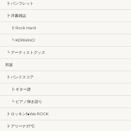
┣ パンフレット
┣ 洋書雑誌
┣ Rock Hard
┗ KERRANG!
┗ アーティストグッズ
邦楽
┣ バンドスコア
┣ ギター譜
┗ ピアノ弾き語り
┣ ロッキンf●We ROCK
┣ アリーナ37℃