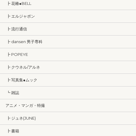
┣ 花椿●BELL
┣ エルジャポン
┣ 流行通信
┣ dansen 男子専科
┣ POPEYE
┣ クウネル/アルネ
┣ 写真集●ムック
┗ 雑誌
アニメ・マンガ・特撮
┣ ジュネ(JUNE)
┣ 書籍