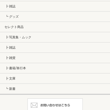
┣ 雑誌
┗ グッズ
セレクト商品
┣ 写真集・ムック
┣ 雑誌
┣ 雑貨
┣ 書籍/単行本
┣ 文庫
┗ 新書