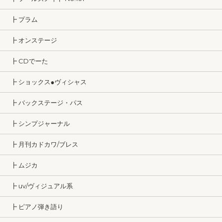
┣ プラム
┣ オンステージ
┣ CDでーた
┣ ショックス●ヴィシャス
┣ バックステージ・パス
┣ シンプジャーナル
┣ 月刊カドカワ/ブレス
┣ ムジカ
┣ uv/ヴィジュアル系
┣ ピアノ弾き語り