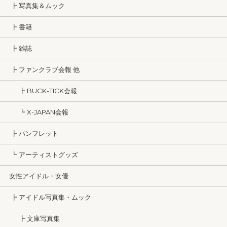
┣ 写真集＆ムック
┣ 書籍
┣ 雑誌
┣ ファンクラブ会報 他
┣ BUCK-TICK会報
┗ X-JAPAN会報
┣ パンフレット
┗ アーティストグッズ
女性アイドル・女優
┣ アイドル写真集・ムック
┣ 文庫写真集