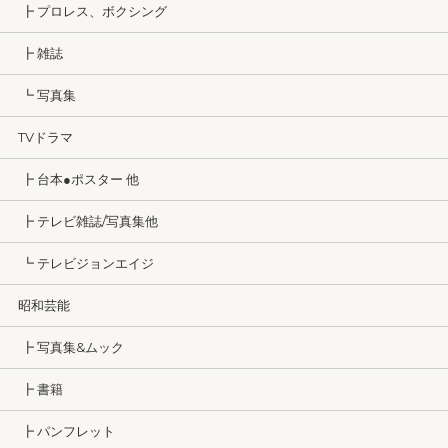
┣ プロレス、ボクシング
┣ 雑誌
┗ 写真集
TVドラマ
┣ 台本●ポスター 他
┣ テレビ雑誌/写真集他
┗ テレビジョンエイジ
昭和芸能
┣ 写真集&ムック
┣ 書籍
┣ パンフレット