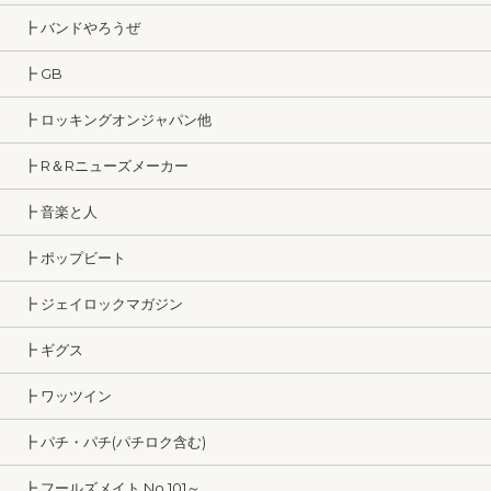
┣ バンドやろうぜ
┣ GB
┣ ロッキングオンジャパン他
┣ R＆Rニューズメーカー
┣ 音楽と人
┣ ポップビート
┣ ジェイロックマガジン
┣ ギグス
┣ ワッツイン
┣ パチ・パチ(パチロク含む)
┣ フールズメイト No.101～