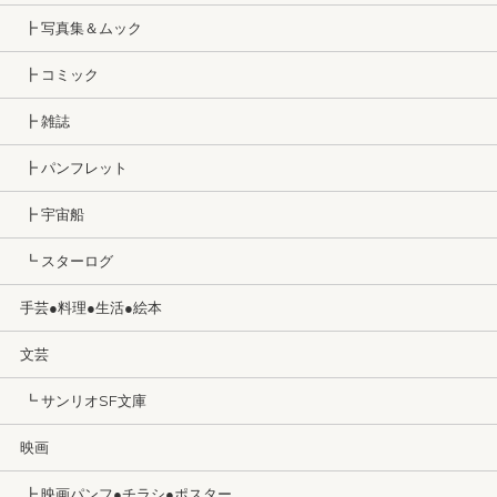
┣ 写真集＆ムック
┣ コミック
┣ 雑誌
┣ パンフレット
┣ 宇宙船
┗ スターログ
手芸●料理●生活●絵本
文芸
┗ サンリオSF文庫
映画
┣ 映画パンフ●チラシ●ポスター