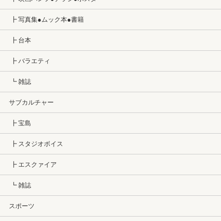
┣ 写真集●ムック本●書籍
┣ 台本
┣ バラエティ
┗ 雑誌
サブカルチャー
┣ 宝島
┣ スタジオボイス
┣ エスクァイア
┗ 雑誌
スポーツ