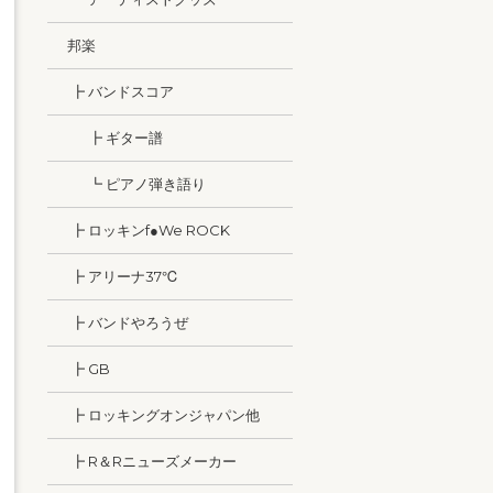
邦楽
┣ バンドスコア
┣ ギター譜
┗ ピアノ弾き語り
┣ ロッキンf●We ROCK
┣ アリーナ37℃
┣ バンドやろうぜ
┣ GB
┣ ロッキングオンジャパン他
┣ R＆Rニューズメーカー