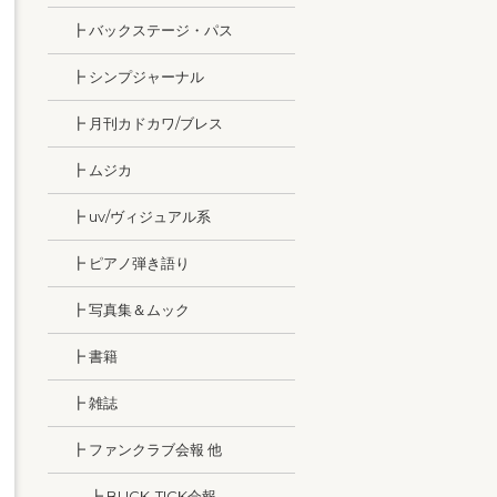
┣ バックステージ・パス
┣ シンプジャーナル
┣ 月刊カドカワ/ブレス
┣ ムジカ
┣ uv/ヴィジュアル系
┣ ピアノ弾き語り
┣ 写真集＆ムック
┣ 書籍
┣ 雑誌
┣ ファンクラブ会報 他
┣ BUCK-TICK会報