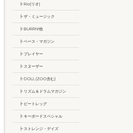
┣ Rio(リオ)
┣ ザ・ミュージック
┣ BURRN!他
┣ ベース・マガジン
┣ プレイヤー
┣ スヌーザー
┣ DOLL (ZOO含む)
┣ リズム＆ドラムマガジン
┣ ビートレッグ
┣ キーボードスペシャル
┣ ストレンジ・デイズ