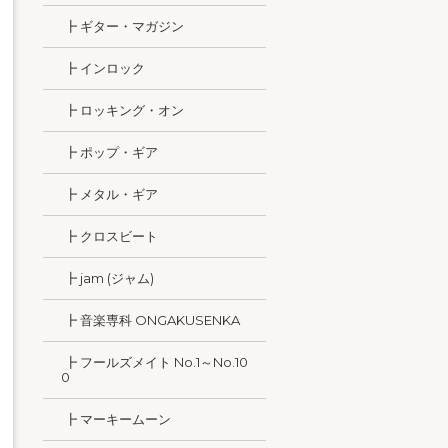
┣ ギター・マガジン
┣ インロック
┣ ロッキング・オン
┣ ポップ・ギア
┣ メタル・ギア
┣ クロスビート
┣ jam (ジャム)
┣ 音楽専科 ONGAKUSENKA
┣ フールズメイト No.1～No.10
0
┣ マーキームーン