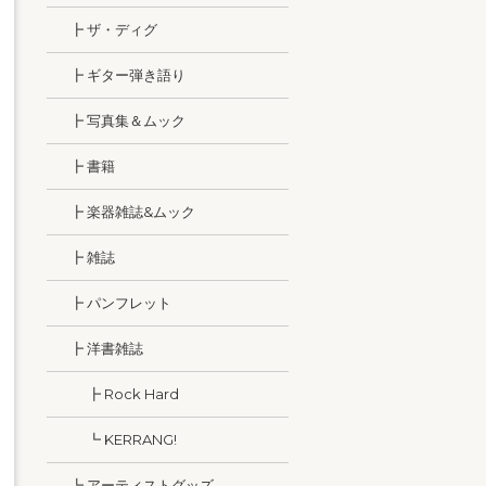
┣ ザ・ディグ
┣ ギター弾き語り
┣ 写真集＆ムック
┣ 書籍
┣ 楽器雑誌&ムック
┣ 雑誌
┣ パンフレット
┣ 洋書雑誌
┣ Rock Hard
┗ KERRANG!
┗ アーティストグッズ