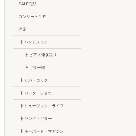
SALE商品
コンサート半券
洋楽
┣ バンドスコア
┣ ピアノ弾き語り
┗ ギター譜
┣ ビバ・ロック
┣ ロック・ショウ
┣ ミュージック・ライフ
┣ ヤング・ギター
┣ キーボード・マガジン