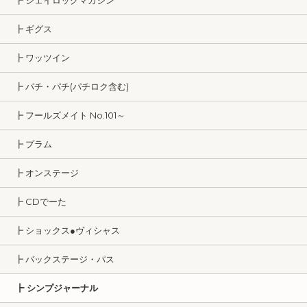
┣ ジェイロックマガジン
┣ ギグス
┣ ワッツイン
┣ パチ・パチ(パチロク含む)
┣ フールズメイト No.101～
┣ プラム
┣ オンステージ
┣ CDでーた
┣ ショックス●ヴィシャス
┣ バックステージ・パス
┣ シンプジャーナル