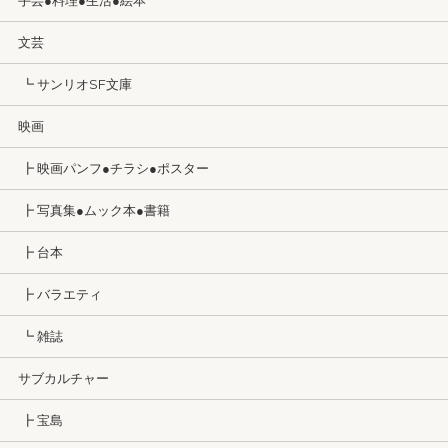
手芸●料理●生活●絵本
文芸
┗ サンリオSF文庫
映画
┣ 映画パンフ●チラシ●ポスター
┣ 写真集●ムック本●書籍
┣ 台本
┣ バラエティ
┗ 雑誌
サブカルチャー
┣ 宝島