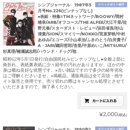
シンプジャーナル 1987年5
クリックポスト他可
月号No.226(ピンナップなし)
●表紙・特集=TMネットワーク/BOOWY/岡村
靖幸/ARB/オフコース/THE ALFEE/大江千里/佐
野元春/スターダスト・レビュー/浜田省吾/杉山
清貴/SION/スマイリー/NOKKO/宮原芽映/中村
あゆみ/エコーズ/小山卓治/ふきのとう/白井貴子/
A・JARI/織田哲郎/杏里/中原めいこ/MITSURU/
杉真理/楠瀬誠志郎/ハウンド・ドッグ/他
昭和62年5月1日発行/自由国民社/※ピンナップなし●全般上部に
角折れ、表紙裏表紙に少々経年の汚れがありますが、ほかの中
身は概ね良好な状態です。※古い雑誌ですので多少の経年劣化
はご理解くださいませ。※掲載品、通販商品は全て店頭・他サ
イト販売と併用です。売り切れの際はキャンセル処理とさせて
いただきますので、御了承ください。
¥2,000
(税込)
シンプジャーナル 1990年1
クリックポスト他可