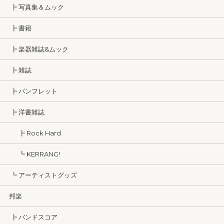
┣ 写真集＆ムック
┣ 書籍
┣ 楽器雑誌&ムック
┣ 雑誌
┣ パンフレット
┣ 洋書雑誌
┣ Rock Hard
┗ KERRANG!
┗ アーティストグッズ
邦楽
┣ バンドスコア