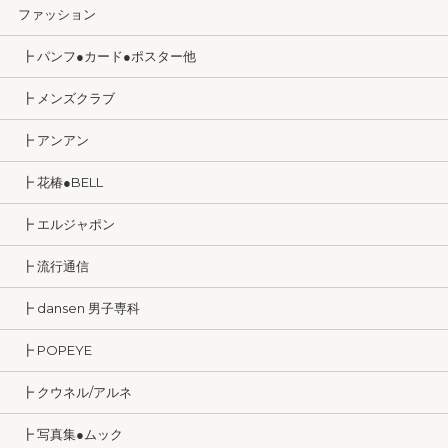
ファッション
┣ パンフ●カード●ポスター他
┣ メンズクラブ
┣ アンアン
┣ 花椿●BELL
┣ エルジャポン
┣ 流行通信
┣ dansen 男子専科
┣ POPEYE
┣ クウネル/アルネ
┣ 写真集●ムック