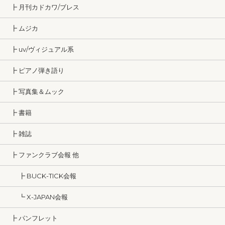
┣ 月刊カドカワ/ブレス
┣ ムジカ
┣ uv/ヴィジュアル系
┣ ピアノ弾き語り
┣ 写真集＆ムック
┣ 書籍
┣ 雑誌
┣ ファンクラブ会報 他
┣ BUCK-TICK会報
┗ X-JAPAN会報
┣ パンフレット