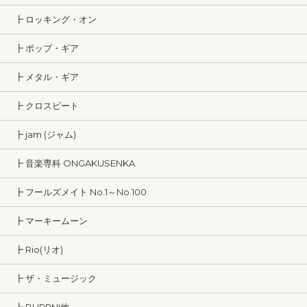
┣ ロッキング・オン
┣ ポップ・ギア
┣ メタル・ギア
┣ クロスビート
┣ jam (ジャム)
┣ 音楽専科 ONGAKUSENKA
┣ フールズメイト No.1～No.100
┣ マーキームーン
┣ Rio(リオ)
┣ ザ・ミュージック