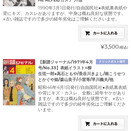
HE ALFEE/カステラ/他
1990年3月1日発行/自由国民社●表紙裏表紙や
背にキズ、カスレがありますが、中身は概ね良好な状態です。
※古い雑誌ですので多少の経年劣化はご理解くださいませ。
¥3,500
(税込)
【新譜ジャーナル/1971年4月
クリックポスト他可
号/No.33】表紙イラスト=柳
生弦一郎●高石ともや/長谷川きよし/南こうせつ
とかぐや姫/森山良子/小室等/早川義夫/他
昭和46年4月1日発行/自由国民社●表紙裏表紙
や背にキズ・カスレ、全般に経年ヤケがあり
ますが、本文は概ね良好な状態です。※古い
雑誌ですので多少の経年劣化はご理解くださ
いませ。