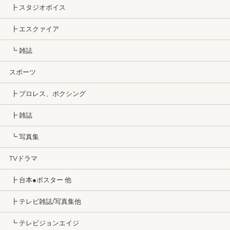
┣ スタジオボイス
┣ エスクァイア
┗ 雑誌
スポーツ
┣ プロレス、ボクシング
┣ 雑誌
┗ 写真集
TVドラマ
┣ 台本●ポスター 他
┣ テレビ雑誌/写真集他
┗ テレビジョンエイジ