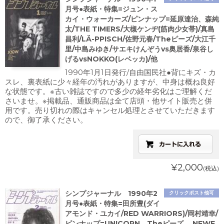
月号●表紙・特集=ジュン・ス
カイ・ウォーカーズ/ピンナップ=延原達治、森純
太/THE TIMERS/大槻ケンヂ(筋肉少女帯)/真島
昌利/LÄ-PPISCH/佐野元春/Theピーズ/大江千
里/中島みゆき/サエキけんぞうvs奥居香/泉谷し
げるvsNOKKO(レベッカ)/他
1990年1月1日発行/自由国民社●背にキズ・カ
スレ、裏表紙に少々経年の汚れがありますが、中身は概ね良好
な状態です。※古い雑誌ですので多少の経年劣化はご理解くだ
さいませ。※掲載品、通販商品は全て店頭・他サイト販売と併
用です。売り切れの際はキャンセル処理とさせていただきます
ので、御了承ください。
¥2,000
(税込)
シンプジャーナル 1990年2
クリックポスト他可
月号●表紙・特集=田所豊(ダイ
アモンド・ユカイ/RED WARRIORS)/岡村靖幸/
ピンナップ=UNICORN、Theピーズ 、NEWE