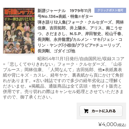
新譜ジャーナル 1979年11月
クリックポスト他可
号No.136●表紙・特集=ギター
弾き語り12人集(フォーク・クルセダーズ、岡林
信康、吉田拓郎、井上陽水、アリス、南こうせ
つ、さだまさし、N.S.P、岸田智史、松山千春、
長渕剛、永井龍雲)/カルメン・マキ/ジェシ・コ
リン・ヤング/小椋佳/グラビア=チューリップ、
長渕剛、ゴダイゴ/他
昭和54年11月1日発行/自由国民社/収録スコア
=「悲しくてやりきれない」フォーク・クルセダーズ、「山谷
ブルース」岡林信康、「人間なんて」吉田拓郎、他●表紙裏表
紙や背にキズ・カスレ、経年ヤケ、裏表紙から頁にかけて角折
れがあります。※古い雑誌ですので多少の経年劣化はご理解く
ださいませ。※掲載品、通販商品は全て店頭・他サイト販売と
併用です。売り切れの際はキャンセル処理とさせていただきま
すので、御了承ください。
¥4,000
(税込)