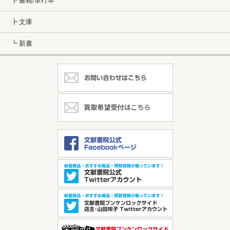
┣ 書籍/単行本
┣ 文庫
┗ 新書