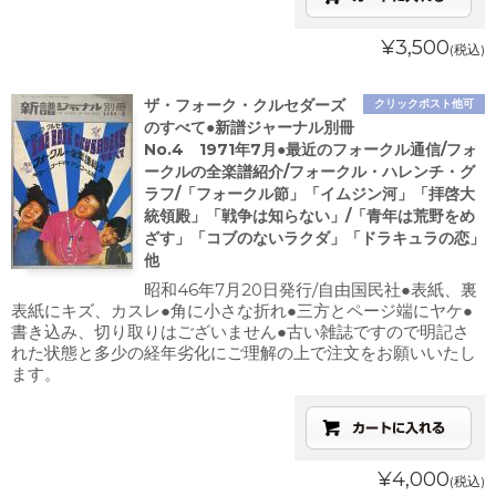
¥3,500
(税込)
ザ・フォーク・クルセダーズ
クリックポスト他可
のすべて●新譜ジャーナル別冊
No.4 1971年7月●最近のフォークル通信/フォ
ークルの全楽譜紹介/フォークル・ハレンチ・グ
ラフ/「フォークル節」「イムジン河」「拝啓大
統領殿」「戦争は知らない」/「青年は荒野をめ
ざす」「コブのないラクダ」「ドラキュラの恋」
他
昭和46年7月20日発行/自由国民社●表紙、裏
表紙にキズ、カスレ●角に小さな折れ●三方とページ端にヤケ●
書き込み、切り取りはございません●古い雑誌ですので明記さ
れた状態と多少の経年劣化にご理解の上で注文をお願いいたし
ます。
¥4,000
(税込)