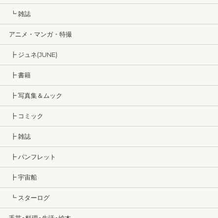
┗ 雑誌
アニメ・マンガ・特撮
┣ ジュネ(JUNE)
┣ 書籍
┣ 写真集＆ムック
┣ コミック
┣ 雑誌
┣ パンフレット
┣ 宇宙船
┗ スターログ