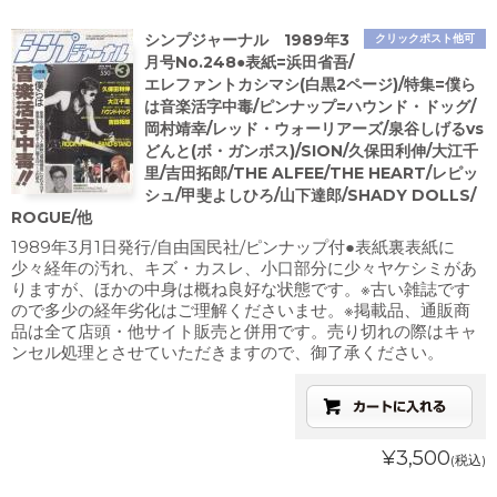
シンプジャーナル 1989年3
クリックポスト他可
月号No.248●表紙=浜田省吾/
エレファントカシマシ(白黒2ページ)/特集=僕ら
は音楽活字中毒/ピンナップ=ハウンド・ドッグ/
岡村靖幸/レッド・ウォーリアーズ/泉谷しげるvs
どんと(ボ・ガンボス)/SION/久保田利伸/大江千
里/吉田拓郎/THE ALFEE/THE HEART/レピッ
シュ/甲斐よしひろ/山下達郎/SHADY DOLLS/
ROGUE/他
1989年3月1日発行/自由国民社/ピンナップ付●表紙裏表紙に
少々経年の汚れ、キズ・カスレ、小口部分に少々ヤケシミがあ
りますが、ほかの中身は概ね良好な状態です。※古い雑誌です
ので多少の経年劣化はご理解くださいませ。※掲載品、通販商
品は全て店頭・他サイト販売と併用です。売り切れの際はキャ
ンセル処理とさせていただきますので、御了承ください。
¥3,500
(税込)