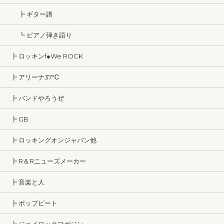
┣ ギター譜
┗ ピアノ弾き語り
┣ ロッキンf●We ROCK
┣ アリーナ37℃
┣ バンドやろうぜ
┣ GB
┣ ロッキングオンジャパン他
┣ R＆Rニューズメーカー
┣ 音楽と人
┣ ポップビート