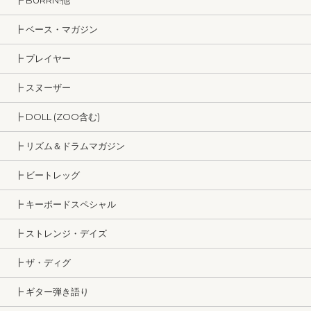
┣ BURRN!他
┣ ベース・マガジン
┣ プレイヤー
┣ スヌーザー
┣ DOLL (ZOO含む)
┣ リズム＆ドラムマガジン
┣ ビートレッグ
┣ キーボードスペシャル
┣ ストレンジ・デイズ
┣ ザ・ディグ
┣ ギター弾き語り