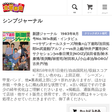
検索
カート
メニュー
シンプジャーナル
会員登録
新譜ジャーナル 1983年8月
クリックポスト他可
ログイン
号No.181●表紙・インタビュ
ー=サザンオールスターズ/特集=山下達郎/吉田拓
郎in武道館/アルフィーvs井上鑑/仲井戸麗市(RC
サクセション)vs春日博文(NOIZ)/浜田省吾/鈴木
康博/長渕剛/林哲司/村田和人/小山卓治/BORO/
古井戸/他
昭和58年8月1日発行/自由国民社/収録スコア
=「悲しい色やね」上田正樹、「シーズン」
甲斐バンド、他●裏表紙上部に少々折れがありますが、ほかは
外観・中身ともに概ね良好な状態です。※古い雑誌ですので多
少の経年劣化はご理解くださいませ。※掲載品、通販商品は全
て店頭・他サイト販売と併用です。売り切れの際はキャンセル
処理とさせていただきますので、御了承ください。