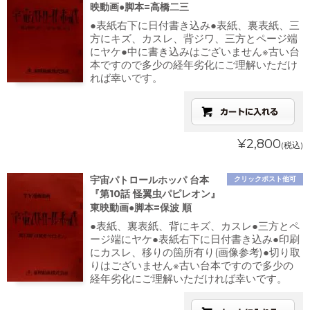
映動画●脚本=高橋二三
●表紙右下に日付書き込み●表紙、裏表紙、三
方にキズ、カスレ、背ジワ、三方とページ端
にヤケ●中に書き込みはございません※古い台
本ですので多少の経年劣化にご理解いただけ
れば幸いです。
¥2,800
(税込)
宇宙パトロールホッパ 台本
クリックポスト他可
『第10話 怪翼虫パピレオン』
東映動画●脚本=保波 順
●表紙、裏表紙、背にキズ、カスレ●三方とペ
ージ端にヤケ●表紙右下に日付書き込み●印刷
にカスレ、移りの箇所有り(画像参考)●切り取
りはございません※古い台本ですので多少の
経年劣化にご理解いただければ幸いです。