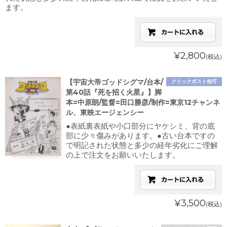
ます。
¥2,800
(税込)
【宇宙大帝ゴッドシグマ/台本/
クリックポスト他可
第40話『死を招く火星』】脚
本=中原朗/監督=田口勝彦/制作=東京12チャンネ
ル、東映エージェンシー
●表紙裏表紙や小口部分にヤケシミ、背の底
部に少々傷みがあります。●古い台本ですの
で明記された状態と多少の経年劣化にご理解
の上で注文をお願いいたします。
¥3,500
(税込)