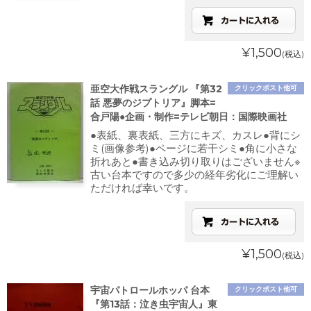
¥1,500
(税込)
亜空大作戦スラングル 『第32
クリックポスト他可
話 悪夢のジプトリア』脚本=
合戸陽●企画・制作=テレビ朝日：国際映画社
●表紙、裏表紙、三方にキズ、カスレ●背にシ
ミ(画像参考)●ページに若干シミ●角に小さな
折れあと●書き込み切り取りはございません※
古い台本ですので多少の経年劣化にご理解い
ただければ幸いです。
¥1,500
(税込)
宇宙パトロールホッパ 台本
クリックポスト他可
『第13話：泣き虫宇宙人』東