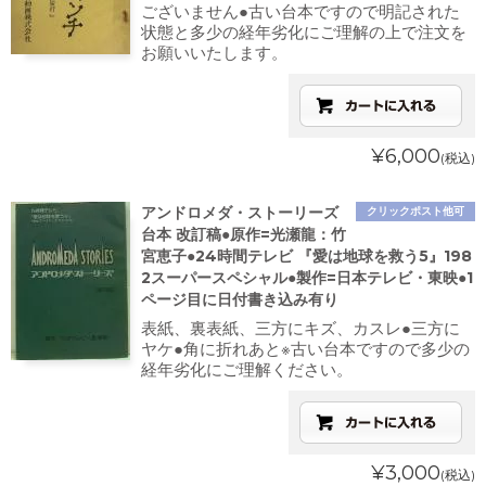
ございません●古い台本ですので明記された
状態と多少の経年劣化にご理解の上で注文を
お願いいたします。
¥6,000
(税込)
アンドロメダ・ストーリーズ
クリックポスト他可
台本 改訂稿●原作=光瀬龍：竹
宮恵子●24時間テレビ 『愛は地球を救う5』198
2スーパースペシャル●製作=日本テレビ・東映●1
ページ目に日付書き込み有り
表紙、裏表紙、三方にキズ、カスレ●三方に
ヤケ●角に折れあと※古い台本ですので多少の
経年劣化にご理解ください。
¥3,000
(税込)