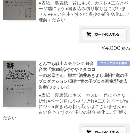
●表紙、裏表紙、背にキズ、カスレ●三方とペ
ージ端にヤケ●書き込み切り取りはございま
せん●※古い台本ですので多少の経年劣化にご
理解ください
¥4,000
(税込)
とんでも戦士ムテキング 録音
クリックポスト他可
台本『第38話:ややや？タコロ
ーのお母さん』脚本=酒井あきよし:制作=竜の子
プロダクション/原作=竜の子プロ企画室/読売広
告室/フジテレビ
●表紙、裏表紙にキズ、カスレ、角に小さな
折れ●ページ角に小さな折れ●三方とページ端
にヤケ●書き込み切り取りはございません●※
古い台本ですので多少の経年劣化にご理解く
ださい