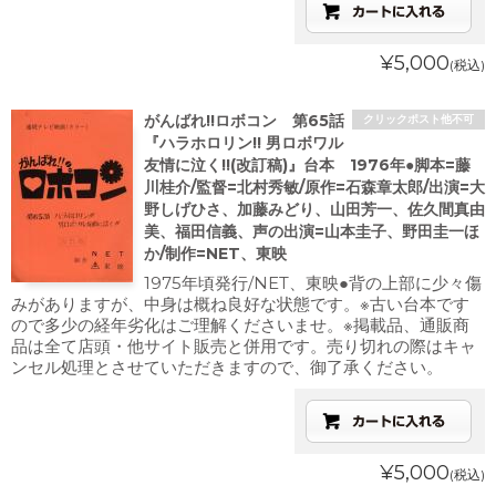
¥5,000
(税込)
がんばれ!!ロボコン 第65話
クリックポスト他不可
『ハラホロリン!! 男ロボワル
友情に泣く!!(改訂稿)』台本 1976年●脚本=藤
川桂介/監督=北村秀敏/原作=石森章太郎/出演=大
野しげひさ、加藤みどり、山田芳一、佐久間真由
美、福田信義、声の出演=山本圭子、野田圭一ほ
か/制作=NET、東映
1975年頃発行/NET、東映●背の上部に少々傷
みがありますが、中身は概ね良好な状態です。※古い台本です
ので多少の経年劣化はご理解くださいませ。※掲載品、通販商
品は全て店頭・他サイト販売と併用です。売り切れの際はキャ
ンセル処理とさせていただきますので、御了承ください。
¥5,000
(税込)