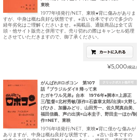
東映
1977年頃発行/NET、東映●背に傷みがありま
すが、中身は概ね良好な状態です。※古い台本ですので多少の
経年劣化はご理解くださいませ。※掲載品、通販商品は全て店
頭・他サイト販売と併用です。売り切れの際はキャンセル処理
とさせていただきますので、御了承ください。
¥5,000
(税込)
がんばれ!!ロボコン 第107
クリックポスト他不可
話『ブラジルダイ!! 帰って来
たガキワル兄弟』台本 1976年●脚本=上原正
三/監督=北村秀敏/原作=石森章太郎/出演=大野し
げひさ、加藤みどり、山田芳一、佐久間真由美、
福田信義、声の出演=山本圭子、野田圭一ほか/制
作=NET、東映
1976年頃発行/NET、東映●背に僅かな傷みが
ありますが、中身は概ね良好な状態です。。※古い台本ですの