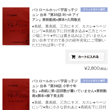
パトロールホッパ 宇宙っ子ジ
クリックポスト他可
ュン 台本『第35話 叫べ!! アイ
アン』東映動画●脚本=久岡敬史
●表紙、裏表紙、三方にキズ、カスレ●ページ
にシワ●表紙右下に日付書き込み●三方とペー
ジ端にヤケ●中には書き込みはございません※
古い台本ですので多少の経年劣化にご理解い
ただければ幸いです。
¥2,800
(税込)
パトロールホッパ 宇宙っ子ジ
クリックポスト他可
ュン 台本『第38話 小学十年
生』※表紙に第○話回数が書いていません●東映動
画●脚本=柳下長太郎
●表紙、裏表紙、三方にキズ、カスレ●ページ
にシワ●角に小さな折れあと●表紙右下に日付