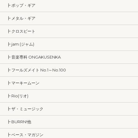
┣ ポップ・ギア
┣ メタル・ギア
┣ クロスビート
┣ jam (ジャム)
┣ 音楽専科 ONGAKUSENKA
┣ フールズメイト No.1～No.100
┣ マーキームーン
┣ Rio(リオ)
┣ ザ・ミュージック
┣ BURRN!他
┣ ベース・マガジン