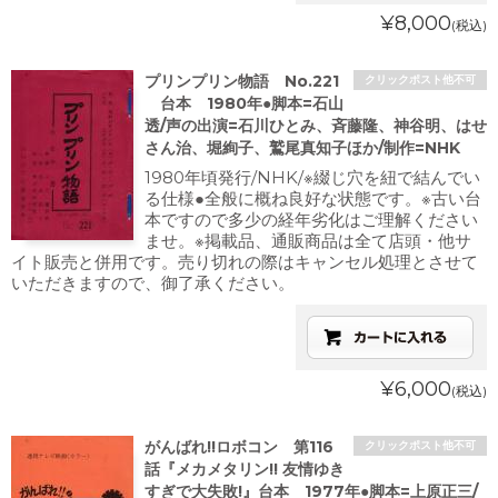
¥8,000
(税込)
プリンプリン物語 No.221
クリックポスト他不可
台本 1980年●脚本=石山
透/声の出演=石川ひとみ、斉藤隆、神谷明、はせ
さん治、堀絢子、鷲尾真知子ほか/制作=NHK
1980年頃発行/NHK/※綴じ穴を紐で結んでい
る仕様●全般に概ね良好な状態です。※古い台
本ですので多少の経年劣化はご理解ください
ませ。※掲載品、通販商品は全て店頭・他サ
イト販売と併用です。売り切れの際はキャンセル処理とさせて
いただきますので、御了承ください。
¥6,000
(税込)
がんばれ!!ロボコン 第116
クリックポスト他不可
話『メカメタリン!! 友情ゆき
すぎで大失敗!』台本 1977年●脚本=上原正三/