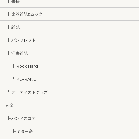
┣ 書籍
┣ 楽器雑誌&ムック
┣ 雑誌
┣ パンフレット
┣ 洋書雑誌
┣ Rock Hard
┗ KERRANG!
┗ アーティストグッズ
邦楽
┣ バンドスコア
┣ ギター譜