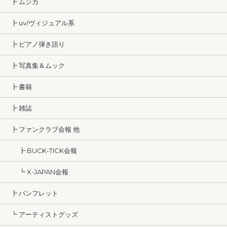
┣ ムジカ
┣ uv/ヴィジュアル系
┣ ピアノ弾き語り
┣ 写真集＆ムック
┣ 書籍
┣ 雑誌
┣ ファンクラブ会報 他
┣ BUCK-TICK会報
┗ X-JAPAN会報
┣ パンフレット
┗ アーティストグッズ