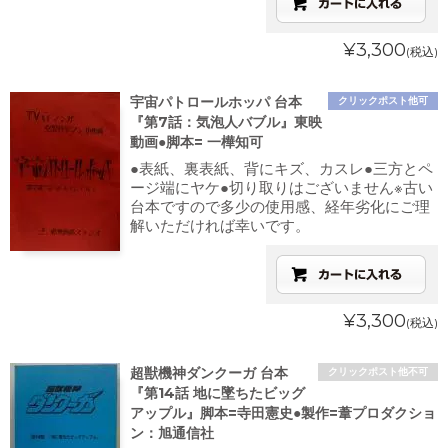
¥3,300
(税込)
宇宙パトロールホッパ 台本
クリックポスト他可
『第7話：気泡人バブル』東映
動画●脚本= 一樺知可
●表紙、裏表紙、背にキズ、カスレ●三方とペ
ージ端にヤケ●切り取りはございません※古い
台本ですので多少の使用感、経年劣化にご理
解いただければ幸いです。
¥3,300
(税込)
超獣機神ダンクーガ 台本
クリックポスト他不可
『第14話 地に墜ちたビッグ
アップル』脚本=寺田憲史●製作=葦プロダクショ
ン：旭通信社