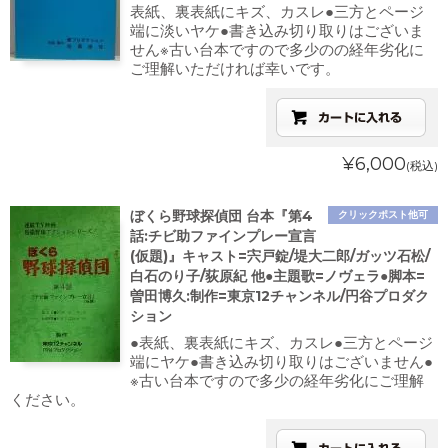
表紙、裏表紙にキズ、カスレ●三方とページ
端に淡いヤケ●書き込み切り取りはございま
せん※古い台本ですので多少のの経年劣化に
ご理解いただければ幸いです。
¥6,000
(税込)
ぼくら野球探偵団 台本『第4
クリックポスト他可
話:チビ助ファインプレー宣言
(仮題)』キャスト=宍戸錠/堤大二郎/ガッツ石松/
白石のり子/荻原紀 他●主題歌=ノヴェラ●脚本=
曽田博久:制作=東京12チャンネル/円谷プロダク
ション
●表紙、裏表紙にキズ、カスレ●三方とページ
端にヤケ●書き込み切り取りはございません●
※古い台本ですので多少の経年劣化にご理解
ください。