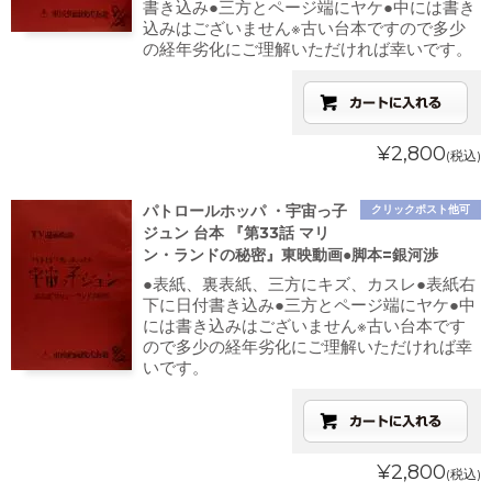
書き込み●三方とページ端にヤケ●中には書き
込みはございません※古い台本ですので多少
の経年劣化にご理解いただければ幸いです。
¥2,800
(税込)
パトロールホッパ ・宇宙っ子
クリックポスト他可
ジュン 台本 『第33話 マリ
ン・ランドの秘密』東映動画●脚本=銀河渉
●表紙、裏表紙、三方にキズ、カスレ●表紙右
下に日付書き込み●三方とページ端にヤケ●中
には書き込みはございません※古い台本です
ので多少の経年劣化にご理解いただければ幸
いです。
¥2,800
(税込)