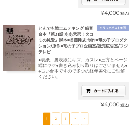
¥4,000
(税込)
とんでも戦士ムテキング 録音
クリックポスト他可
台本『第31話:ああ悲恋！タコ
ミの純愛』脚本=首藤剛志:制作=竜の子プロダク
ション/原作=竜の子プロ企画室/読売広告室/フジ
テレビ
●表紙、裏表紙にキズ、カスレ●三方とページ
端にヤケ●書き込み切り取りはございません●
※古い台本ですので多少の経年劣化にご理解
ください。
¥4,000
(税込)
1
2
3
>
»