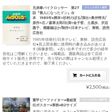
兄弟拳バイクロッサー 第27
クリックポスト他可
話『善人になったドン』台
本 1985年●脚本=杉村のぼる/演出=奥仲惇夫/
原作=石ノ森章太郎/出演=金子哲、土屋歩、沢近
惠子、潮建磁ほか/制作=日本テレビ、東映、読売
広告社
1985年頃発行/日本テレビ、東映、読売広告
社●頁上部全般に使用時の書き込みがありま
す(画像参照)。※古い台本ですので多少の経年
劣化はご理解くださいませ。※掲載品、通販商品は全て店頭・
他サイト販売と併用です。売り切れの際はキャンセル処理とさ
せていただきますので、御了承ください。
¥2,500
(税込)
重甲ビーファイター●番組宣
クリックポスト他不可
伝ポスター●東映●B2サイズ
表面に若干キズ、カスレ●下部端に少々シワ●