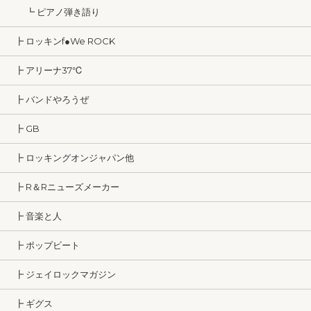
┗ ピアノ弾き語り
┣ ロッキンf●We ROCK
┣ アリーナ37℃
┣ バンドやろうぜ
┣ GB
┣ ロッキングオンジャパン他
┣ R＆Rニューズメーカー
┣ 音楽と人
┣ ポップビート
┣ ジェイロックマガジン
┣ ギグス