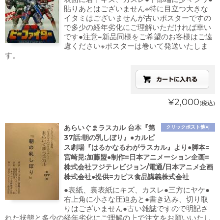
貼りあとはございません※特に目立つ大きな
イタミはございませんが古いポスターですの
で多少の経年劣化にご理解いただければ幸い
です●注意=新品同様をご希望のお客様はご遠
慮ください※ポスターは巻いて発送いたしま
す。
¥2,000
(税込)
あらいぐまラスカル 台本『第
クリックポスト他可
37話:朝の乳しぼり』●カルピ
ス劇場『はるかなるわがラスカル』より●脚本=
宮崎晃:加藤盟●制作=日本アニメーション企画=
株式会社フジテレビジョン/電通/日本アニメ企画
株式会社●提供=カピス食品講義株式会社
●表紙、裏表紙にキズ、カスレ●三方にヤケ●
右上角に小さな圧迫あと●書き込み、切り取
りはございません●古い雑誌ですので明記さ
れた状態と多少の経年劣化にご理解の上で注文をお願いいたし