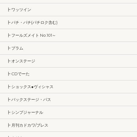
┣ ワッツイン
┣ パチ・パチ(パチロク含む)
┣ フールズメイト No.101～
┣ プラム
┣ オンステージ
┣ CDでーた
┣ ショックス●ヴィシャス
┣ バックステージ・パス
┣ シンプジャーナル
┣ 月刊カドカワ/ブレス