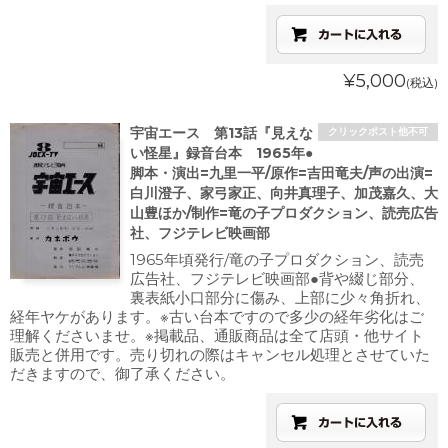
¥5,000
(税込)
宇宙エース 第13話『見えな
クリックポスト他不可
い怪星』録音台本 1965年●
脚本・演出=九里一平/原作=吉田竜夫/声の出演=
白川澄子、家弓家正、向井真理子、加茂嘉久、大
山豊ほか/制作=竜の子プロダクション、読売広告
社、フジテレビ映画部
1965年頃発行/竜の子プロダクション、読売
広告社、フジテレビ映画部●背や綴じ部分、
裏表紙小口部分に傷み、上部に少々角折れ、
経年ヤケがあります。※古い台本ですので多少の経年劣化はご
理解くださいませ。※掲載品、通販商品は全て店頭・他サイト
販売と併用です。売り切れの際はキャンセル処理とさせていた
だきますので、御了承ください。