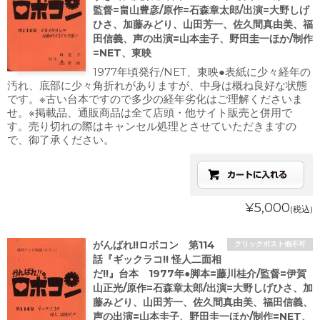
監督=畠山豊彦/原作=石森章太郎/出演=大野しげ
ひさ、加藤みどり、山田芳一、佐久間真由美、福
田信義、声の出演=山本圭子、野田圭一ほか/制作
=NET、東映
1977年頃発行/NET、東映●表紙に少々経年の
汚れ、底部に少々角折れがありますが、中身は概ね良好な状態
です。※古い台本ですので多少の経年劣化はご理解くださいま
せ。※掲載品、通販商品は全て店頭・他サイト販売と併用で
す。売り切れの際はキャンセル処理とさせていただきますの
で、御了承ください。
¥5,000
(税込)
がんばれ!!ロボコン 第114
クリックポスト他不可
話『ギックラコ!! 怪人二面相
だ!!』台本 1977年●脚本=藤川桂介/監督=伊賀
山正光/原作=石森章太郎/出演=大野しげひさ、加
藤みどり、山田芳一、佐久間真由美、福田信義、
声の出演=山本圭子、野田圭一ほか/制作=NET、