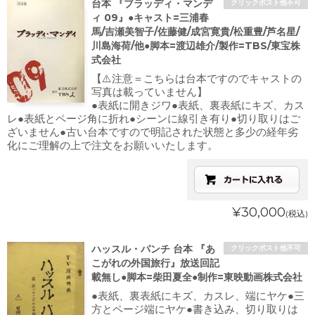
台本 『ブラッディ・マンデ
クリックポスト他不可
ィ 09』●キャスト=三浦春
馬/吉瀬美智子/佐藤健/成宮寛貴/松重豊/芦名星/
川島海荷/他●脚本=渡辺雄介/製作=TBS/東宝株
式会社
【⚠️注意＝こちらは台本ですのでキャストの
写真は載っていません】
●表紙に開きジワ●表紙、裏表紙にキズ、カス
レ●表紙とページ角に折れ●シーンに線引き有り●切り取りはご
ざいません●古い台本ですので明記された状態と多少の経年劣
化にご理解の上で注文をお願いいたします。
¥30,000
(税込)
ハッスル・パンチ 台本 『あ
クリックポスト他不可
こがれの外国旅行』放送回記
載無し●脚本=柴田夏全●制作=東映動画株式会社
●表紙、裏表紙にキズ、カスレ、端にヤケ●三
方とページ端にヤケ●書き込み、切り取りは