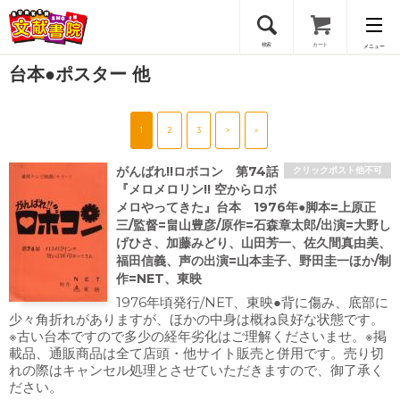
検索
カート
メニュー
台本●ポスター 他
会員登録
1
2
3
>
»
ログイン
がんばれ!!ロボコン 第74話
クリックポスト他不可
『メロメロリン!! 空からロボ
メロやってきた』台本 1976年●脚本=上原正
三/監督=畠山豊彦/原作=石森章太郎/出演=大野し
げひさ、加藤みどり、山田芳一、佐久間真由美、
福田信義、声の出演=山本圭子、野田圭一ほか/制
作=NET、東映
1976年頃発行/NET、東映●背に傷み、底部に
少々角折れがありますが、ほかの中身は概ね良好な状態です。
※古い台本ですので多少の経年劣化はご理解くださいませ。※掲
載品、通販商品は全て店頭・他サイト販売と併用です。売り切
れの際はキャンセル処理とさせていただきますので、御了承く
ださい。