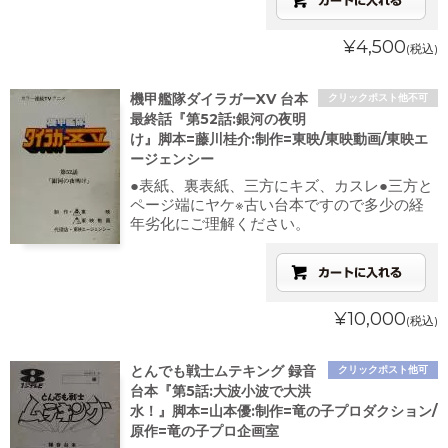
¥4,500
(税込)
機甲艦隊ダイラガーXV 台本
クリックポスト他不可
最終話『第52話:銀河の夜明
け』脚本=藤川桂介:制作=東映/東映動画/東映エ
ージェンシー
●表紙、裏表紙、三方にキズ、カスレ●三方と
ページ端にヤケ※古い台本ですので多少の経
年劣化にご理解ください。
¥10,000
(税込)
とんでも戦士ムテキング 録音
クリックポスト他可
台本『第5話:大波小波で大洪
水！』脚本=山本優:制作=竜の子プロダクション/
原作=竜の子プロ企画室