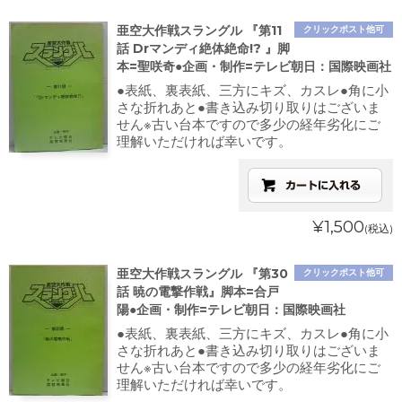
亜空大作戦スラングル 『第11
クリックポスト他可
話 Drマンディ絶体絶命!? 』脚
本=聖咲奇●企画・制作=テレビ朝日：国際映画社
●表紙、裏表紙、三方にキズ、カスレ●角に小
さな折れあと●書き込み切り取りはございま
せん※古い台本ですので多少の経年劣化にご
理解いただければ幸いです。
¥1,500
(税込)
亜空大作戦スラングル 『第30
クリックポスト他可
話 暁の電撃作戦』脚本=合戸
陽●企画・制作=テレビ朝日：国際映画社
●表紙、裏表紙、三方にキズ、カスレ●角に小
さな折れあと●書き込み切り取りはございま
せん※古い台本ですので多少の経年劣化にご
理解いただければ幸いです。