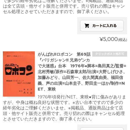
で多少の経年劣化はご理解くださいませ。※掲載品、通販商品
は全て店頭・他サイト販売と併用です。売り切れの際はキャン
セル処理とさせていただきますので、御了承ください。
¥5,000
(税込)
がんばれ!!ロボコン 第69話
クリックポスト他不可
『バリガシャン!! 兄弟ゲンカ
で大迷惑』台本 1976年●脚本=島田真之/監督=
北村秀敏/原作=石森章太郎/出演=大野しげひさ、
加藤みどり、山田芳一、佐久間真由美、福田信
義、声の出演=山本圭子、野田圭一ほか/制作=N
ET、東映
1976年頃発行/NET、東映●背に傷みがありま
すが、中身は概ね良好な状態です。※古い台本ですので多少の
経年劣化はご理解くださいませ。※掲載品、通販商品は全て店
頭・他サイト販売と併用です。売り切れの際はキャンセル処理
とさせていただきますので、御了承ください。