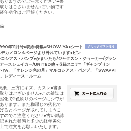
ありますのでご注意ください●書
取りはございません※古い物です
経年劣化はご理解ください。
税込)
1990年11月号●表紙:特集=SHOW-YA●シート
クリックポスト他可
=デカメロン⚠️ページより外れています●ピン
ルコシアス・バンプ●かまいたち/ジャクスン・ジョーカー/グラン
アースシェイカー/UNITED他 ●収録スコア=「ギャンブリン
W-YA、「オレンジ色の月」マルコシアス・バンプ、「SWAPPI
TY」レディース・ルーム
表紙、三方にキズ、カスレ●書き
取りはございません●この雑誌は
劣化で2色刷りのページにシワが
あります。また糊綴じの劣化で
げるとページが取れてしまうこ
すのでご注意ください●古い雑誌
記された状態と多少の経年劣化
上で注文をお願いいたします。