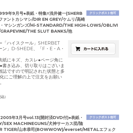
1999年9月号●表紙・特集=浅井健一(SHERB
クリックポスト他可
ファントカシマシ/DIR EN GREY/ケムリ/高崎
マシンガンズ/Hi-STANDARD/THE HIGH-LOWS/OBLIVI
GRAPEVINE/THE SLUT BANKS/他
=「ハイスクール」SHERBET
ーン」D-SHEDE、「F・E・A・
表紙にキズ、カスレ●ページ角に
●書き込み、切り取りはございま
雑誌ですので明記された状態と多
化にご理解の上で注文をお願い
。
税込)
005年3月号vol.13(開封済DVD付)●表紙・
クリックポスト他可
Y/SEX MACHINEGUNS/犬神サーカス団/陰
R TIGER/山本恭司(BOWWOW)/everset/METALエフェク