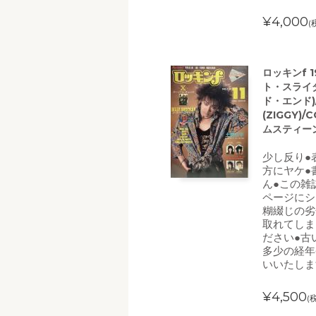
¥4,000
(
ロッキンf 
ト・スライ
ド・エンド)/
(ZIGGY
ムスティー
少し反り●
方にヤケ●
ん●この雑
ページにシ
糊綴じの劣
取れてしま
ださい●古
多少の経年
いいたしま
¥4,500
(