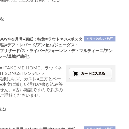
込)
1987年9月号●表紙：特集=ラウドネス●ポスタ
クリックポスト他可
麻里●デフ・レパード/アンセム/ジューダス・
/ブリザード/ストライパー/ウォーレン・デ・マルティーニ/アン
ラー/葛城哲哉/他
｢TAKE ME HOME」ラウドネ
HT SONGS｣シンデレラ
表紙にキズ、カスレ●三方とペー
●本文に激しい汚れや書き込み等
せん。※古い雑誌ですので多少の
ご理解くださいませ。
税込)
クリックポスト他可