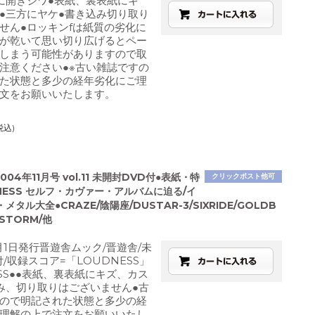
に開きジワ●表紙、裏表紙にキ
●三方にヤケ●書き込み切り取り
せん●ロッキンfは紙質の劣化に
が乾いて思い切り広げるとペー
しまう可能性がありますので取
注意ください●※古い雑誌ですの
た状態と多少の経年劣化にご理
文をお願いいたします。
税込)
004年11月号 vol.11 未開封DVD付●表紙・特
クリックポスト他可
NESS セルフ・カヴァー・アルバムに迫る/イ
タル大全●CRAZE/陰陽座/DUSTAR-3/SIXRIDE/GOLDB
 STORM/他
1月1日発行晋遊舎ムック/晋遊舎/未
/収録スコア=「LOUDNESS」
ESS●●表紙、裏表紙にキズ、カス
み、切り取りはございません●古
ので明記された状態と多少の経
理解の上で注文をお願いいたし