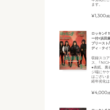
ます。
¥1,300
(税
ロッキンf 
ー付=浜田
プリースト
ディ・テイ
収録スコア=
ス、｢NIG
●表紙、裏
ジ端にヤケ
はございま
経年劣化は
¥4,000
(