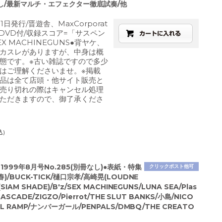
し/最新マルチ・エフェクター徹底試奏/他
1日発行/晋遊舎、MaxCorporat
済DVD付/収録スコア=「サスペン
X MACHINEGUNS●背ヤケ、
カスレがありますが、中身は概
態です。※古い雑誌ですので多少
はご理解くださいませ。※掲載
品は全て店頭・他サイト販売と
売り切れの際はキャンセル処理
ただきますので、御了承くださ
込)
1999年8月号No.285(別冊なし)●表紙・特集
クリックポスト他可
春)/BUCK-TICK/樋口宗孝/高崎晃(LOUDNE
SIAM SHADE)/B'z/SEX MACHINEGUNS/LUNA SEA/Plas
/CASCADE/ZIGZO/Pierrot/THE SLUT BANKS/小島/NICO
AIL RAMP/ナンバーガール/PENPALS/DMBQ/THE CREATO