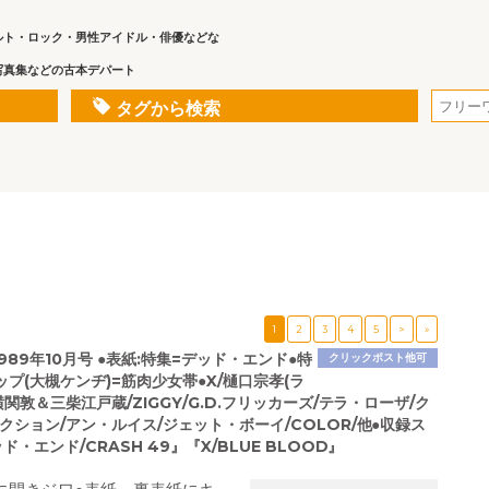
ルト・ロック・男性アイドル・俳優などな
写真集などの古本デパート
タグから検索
1
2
3
4
5
>
»
1989年10月号 ●表紙:特集=デッド・エンド●特
クリックポスト他可
プ(大槻ケンヂ)=筋肉少女帯●X/樋口宗孝(ラ
横関敦＆三柴江戸蔵/ZIGGY/G.D.フリッカーズ/テラ・ローザ/ク
クション/アン・ルイス/ジェット・ボーイ/COLOR/他●収録ス
ド・エンド/CRASH 49』『X/BLUE BLOOD』