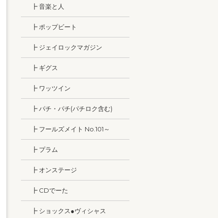
┣ 音楽と人
┣ ポップビート
┣ ジェイロックマガジン
┣ ギグス
┣ ワッツイン
┣ パチ・パチ(パチロク含む)
┣ フールズメイト No.101～
┣ プラム
┣ オンステージ
┣ CDでーた
┣ ショックス●ヴィシャス