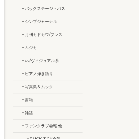
┣ バックステージ・パス
┣ シンプジャーナル
┣ 月刊カドカワ/ブレス
┣ ムジカ
┣ uv/ヴィジュアル系
┣ ピアノ弾き語り
┣ 写真集＆ムック
┣ 書籍
┣ 雑誌
┣ ファンクラブ会報 他
┣ BUCK-TICK会報