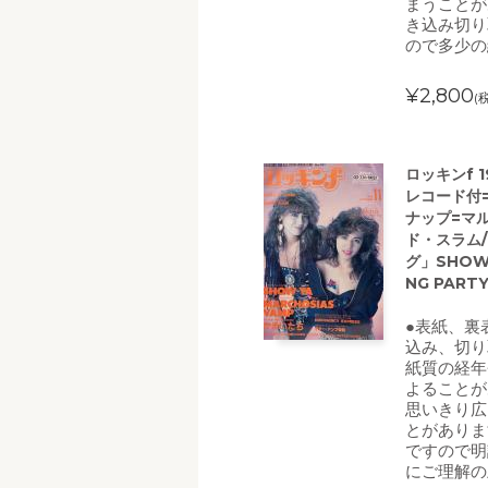
まうことが
き込み切り
ので多少の
¥2,800
(
ロッキンf 
レコード付
ナップ=マ
ド・スラム/
グ」SHO
NG PAR
●表紙、裏
込み、切り
紙質の経年
よることが
思いきり広
とがありま
ですので明
にご理解の