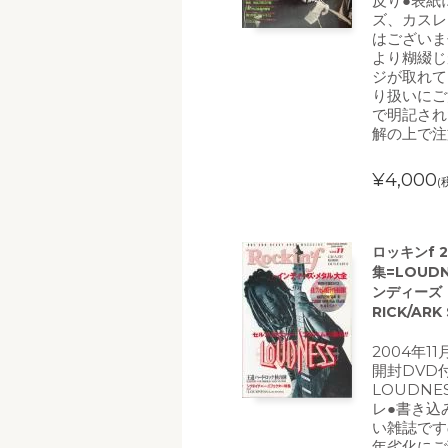
反り●表紙
ズ、カスレ
はございま
より糊綴じ
ジが取れて
り扱いにご
で明記され
解の上で注
¥4,000
(
ロッキンf 2
集=LOUD
ンディーズ・メ
RICK/ARK
2004年1
開封DVD付
LOUDN
レ●書き込
い雑誌です
年劣化にご