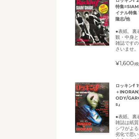
ロッキンf 2
特集=SIA
イナル特集 Th
隆志/他
●表紙、裏
観・中身と
雑誌ですの
さいませ。
¥1,600
(税
ロッキンf 1
＋INORAN
ODY/GAR
s』
●表紙、裏
雑誌は紙質
シワがよる
劣化で思い