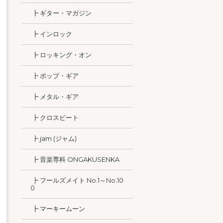
┣ ギター・マガジン
┣ インロック
┣ ロッキング・オン
┣ ポップ・ギア
┣ メタル・ギア
┣ クロスビート
┣ jam (ジャム)
┣ 音楽専科 ONGAKUSENKA
┣ フールズメイト No.1～No.10
0
┣ マーキームーン