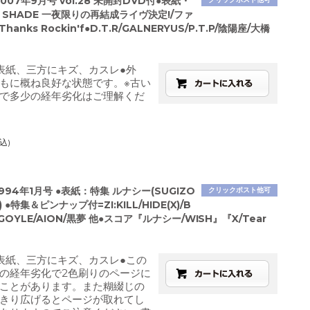
007年9月号 vol.28 未開封DVD付●表紙・
M SHADE 一夜限りの再結成ライヴ決定!/ファ
anks Rockin'f●D.T.R/GALNERYUS/P.T.P/陰陽座/大橋
表紙、三方にキズ、カスレ●外
もに概ね良好な状態です。※古い
で多少の経年劣化はご理解くだ
込)
994年1月号 ●表紙：特集 ルナシー(SUGIZO
クリックポスト他可
) ●特集＆ピンナップ付=ZI:KILL/HIDE(X)/B
GOYLE/AION/黒夢 他●スコア『ルナシー/WISH』『X/Tear
表紙、三方にキズ、カスレ●この
の経年劣化で2色刷りのページに
ことがあります。また糊綴じの
きり広げるとページが取れてし