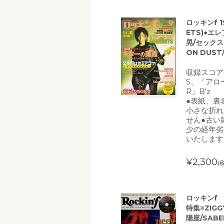
ロッキンf 
ETS)●エレ
晃/セックス・
ON DUST/
収録スコア
S、「アロ
R」B'z
●表紙、裏
小さな折れ
せん●古い
少の経年劣
いたします
¥2,300
(
ロッキンf 2
特集=ZIGG
陽座/SABE