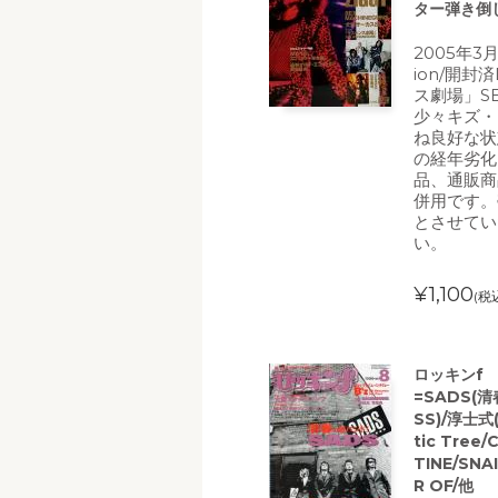
ター弾き倒
2005年3月
ion/開封
ス劇場」SE
少々キズ・
ね良好な状
の経年劣化
品、通販商
併用です。
とさせてい
い。
¥1,100
(税
ロッキンf 
=SADS(清
SS)/淳士式(
tic Tree
TINE/SN
R OF/他