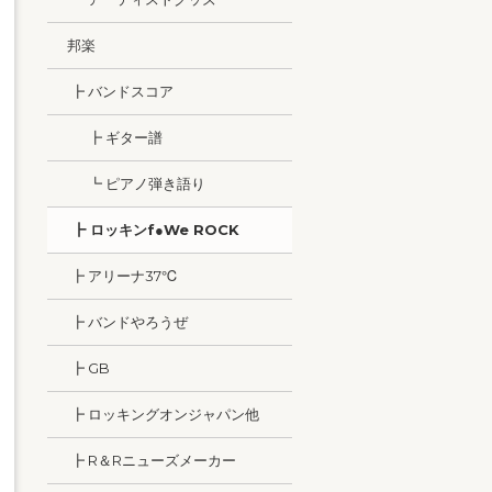
邦楽
┣ バンドスコア
┣ ギター譜
┗ ピアノ弾き語り
┣ ロッキンf●We ROCK
┣ アリーナ37℃
┣ バンドやろうぜ
┣ GB
┣ ロッキングオンジャパン他
┣ R＆Rニューズメーカー