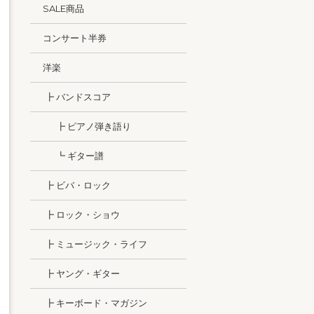
SALE商品
コンサート半券
洋楽
┣ バンドスコア
┣ ピアノ弾き語り
┗ ギター譜
┣ ビバ・ロック
┣ ロック・ショウ
┣ ミュージック・ライフ
┣ ヤング・ギター
┣ キーボード・マガジン