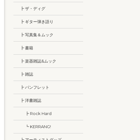
┣ ザ・ディグ
┣ ギター弾き語り
┣ 写真集＆ムック
┣ 書籍
┣ 楽器雑誌&ムック
┣ 雑誌
┣ パンフレット
┣ 洋書雑誌
┣ Rock Hard
┗ KERRANG!
┗ アーティストグッズ