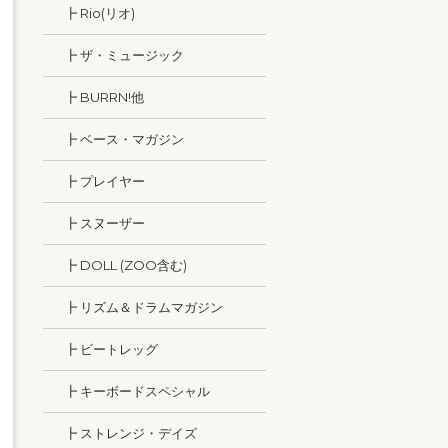
┣ Rio(リオ)
┣ ザ・ミュージック
┣ BURRN!他
┣ ベース・マガジン
┣ プレイヤー
┣ スヌーザー
┣ DOLL (ZOO含む)
┣ リズム＆ドラムマガジン
┣ ビートレッグ
┣ キーボードスペシャル
┣ ストレンジ・デイズ