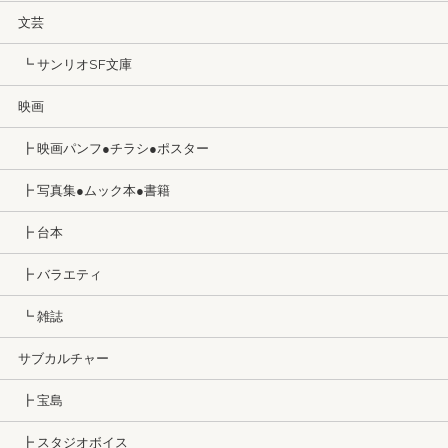
文芸
┗ サンリオSF文庫
映画
┣ 映画パンフ●チラシ●ポスター
┣ 写真集●ムック本●書籍
┣ 台本
┣ バラエティ
┗ 雑誌
サブカルチャー
┣ 宝島
┣ スタジオボイス