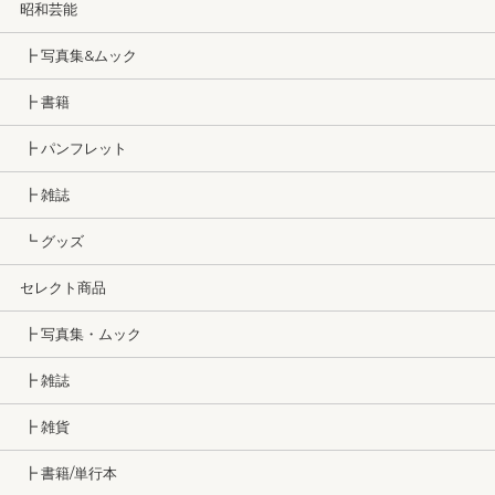
昭和芸能
┣ 写真集&ムック
┣ 書籍
┣ パンフレット
┣ 雑誌
┗ グッズ
セレクト商品
┣ 写真集・ムック
┣ 雑誌
┣ 雑貨
┣ 書籍/単行本