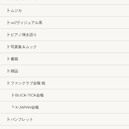
┣ ムジカ
┣ uv/ヴィジュアル系
┣ ピアノ弾き語り
┣ 写真集＆ムック
┣ 書籍
┣ 雑誌
┣ ファンクラブ会報 他
┣ BUCK-TICK会報
┗ X-JAPAN会報
┣ パンフレット