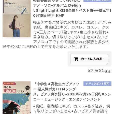
松任谷由実 やさしく弾けるピ
アノ・ソロ●アルバム Deligh
t Slight Light KISS全曲とベスト曲●平成元年1
0月15日発行=KMP
極⚠️美本をご希望のお客様はご遠慮ください●
表紙、裏表紙にキズ、カスレ、コスレ、クス
ミ●三方とページ端にヤケ●角に小さな折れ●
書き込み、切り取りはございません●古いピ
アノスコアですので明記された状態と多少の
経年劣化にご理解の上で注文をお願いいたします。
¥2,500
(税込)
『中学生＆高校生のピアノソ
クリックポスト他可
ロ 超人気ボカロTMソング
ス』ピアノ弾き語り●2020年2月26日発行=シン
コー・ミュージック・エンタテインメント
●表紙、裏表紙にキズ、カスレ●書き込み、切
り取りはございません●古いピアノ弾き語り