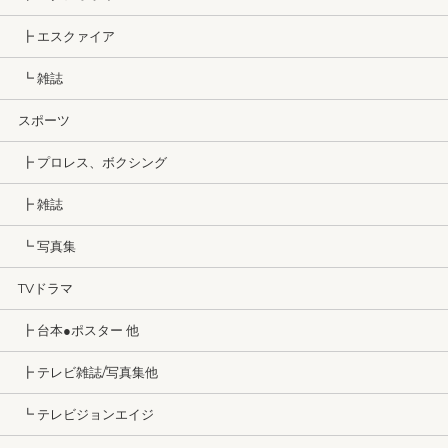
┣ エスクァイア
┗ 雑誌
スポーツ
┣ プロレス、ボクシング
┣ 雑誌
┗ 写真集
TVドラマ
┣ 台本●ポスター 他
┣ テレビ雑誌/写真集他
┗ テレビジョンエイジ