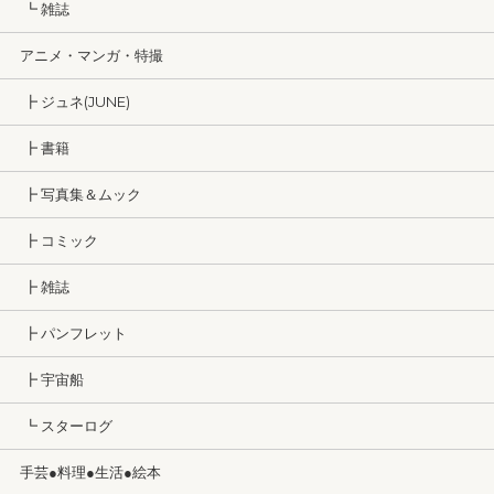
┗ 雑誌
アニメ・マンガ・特撮
┣ ジュネ(JUNE)
┣ 書籍
┣ 写真集＆ムック
┣ コミック
┣ 雑誌
┣ パンフレット
┣ 宇宙船
┗ スターログ
手芸●料理●生活●絵本