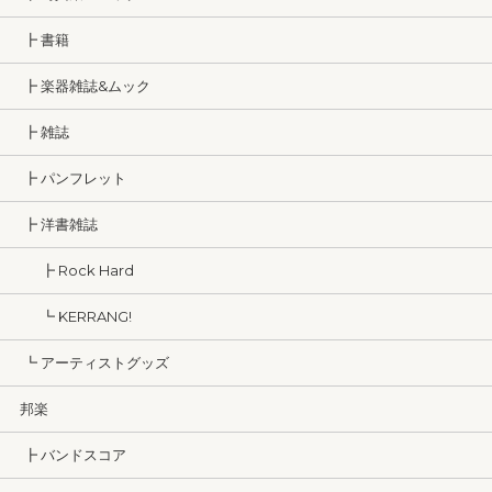
┣ 書籍
┣ 楽器雑誌&ムック
┣ 雑誌
┣ パンフレット
┣ 洋書雑誌
┣ Rock Hard
┗ KERRANG!
┗ アーティストグッズ
邦楽
┣ バンドスコア