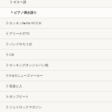
┣ ギター譜
┗ ピアノ弾き語り
┣ ロッキンf●We ROCK
┣ アリーナ37℃
┣ バンドやろうぜ
┣ GB
┣ ロッキングオンジャパン他
┣ R＆Rニューズメーカー
┣ 音楽と人
┣ ポップビート
┣ ジェイロックマガジン