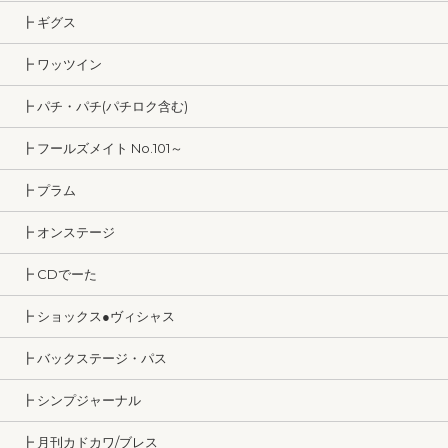
┣ ギグス
┣ ワッツイン
┣ パチ・パチ(パチロク含む)
┣ フールズメイト No.101～
┣ プラム
┣ オンステージ
┣ CDでーた
┣ ショックス●ヴィシャス
┣ バックステージ・パス
┣ シンプジャーナル
┣ 月刊カドカワ/ブレス