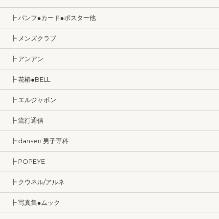
┣ パンフ●カード●ポスター他
┣ メンズクラブ
┣ アンアン
┣ 花椿●BELL
┣ エルジャポン
┣ 流行通信
┣ dansen 男子専科
┣ POPEYE
┣ クウネル/アルネ
┣ 写真集●ムック