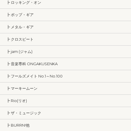
┣ ロッキング・オン
┣ ポップ・ギア
┣ メタル・ギア
┣ クロスビート
┣ jam (ジャム)
┣ 音楽専科 ONGAKUSENKA
┣ フールズメイト No.1～No.100
┣ マーキームーン
┣ Rio(リオ)
┣ ザ・ミュージック
┣ BURRN!他