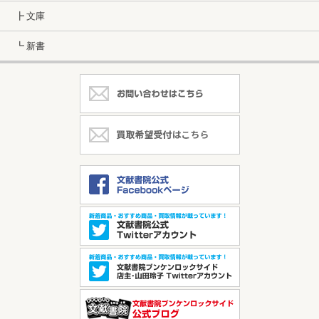
┣ 文庫
┗ 新書