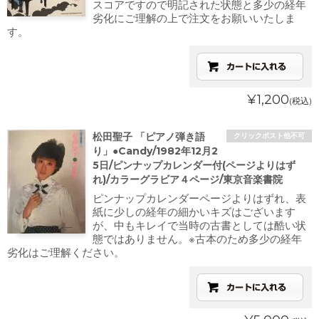
スコアですので明記された状態と多少の経年
劣化にご理解の上で注文をお願いいたしま
す。
¥1,200
(税込)
松田聖子 「ピアノ弾き語
クリックポスト他不可
り」●Candy/1982年12月2
5日/ピンナップカレンダー付(ページよりはず
れ)/カラーグラビア４ページ/東京音楽書院
ピンナップカレンダーページよりはずれ、表
紙に少しの経年の細かいキズはございます
が、中もキレイで当時の古書としては酷い状
態ではありません。※古本のため多少の経年
劣化はご理解ください。