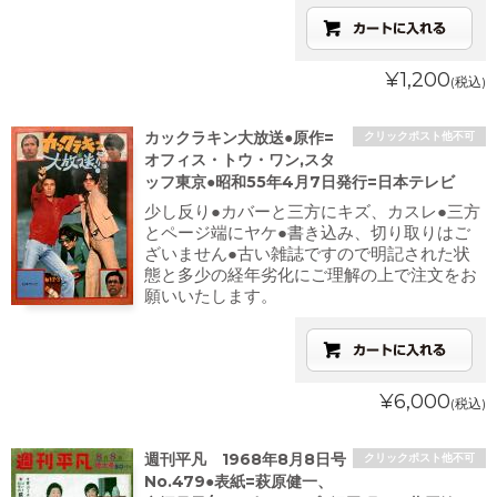
¥1,200
(税込)
カックラキン大放送●原作=
クリックポスト他不可
オフィス・トウ・ワン,スタ
ッフ東京●昭和55年4月7日発行=日本テレビ
少し反り●カバーと三方にキズ、カスレ●三方
とページ端にヤケ●書き込み、切り取りはご
ざいません●古い雑誌ですので明記された状
態と多少の経年劣化にご理解の上で注文をお
願いいたします。
¥6,000
(税込)
週刊平凡 1968年8月8日号
クリックポスト他不可
No.479●表紙=萩原健一、