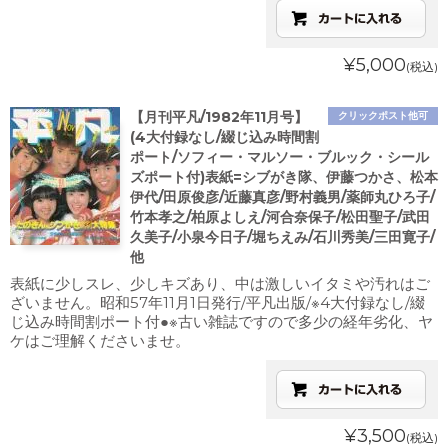
¥5,000
(税込)
【月刊平凡/1982年11月号】
クリックポスト他可
(4大付録なし/綴じ込み時間割
ポート/ソフィー・マルソー・ブルック・シール
ズポート付)表紙=シブがき隊、伊藤つかさ、松本
伊代/田原俊彦/近藤真彦/野村義男/薬師丸ひろ子/
竹本孝之/柏原よしえ/河合奈保子/松田聖子/武田
久美子/小泉今日子/堀ちえみ/石川秀美/三田寛子/
他
表紙に少しスレ、少しキズあり、中は激しいイタミや汚れはご
ざいません。昭和57年11月1日発行/平凡出版/※4大付録なし/綴
じ込み時間割ポート付●※古い雑誌ですので多少の経年劣化、ヤ
ケはご理解くださいませ。
¥3,500
(税込)