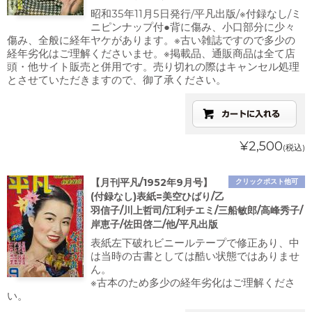
昭和35年11月5日発行/平凡出版/※付録なし/ミ
ニピンナップ付●背に傷み、小口部分に少々
傷み、全般に経年ヤケがあります。※古い雑誌ですので多少の
経年劣化はご理解くださいませ。※掲載品、通販商品は全て店
頭・他サイト販売と併用です。売り切れの際はキャンセル処理
とさせていただきますので、御了承ください。
¥2,500
(税込)
【月刊平凡/1952年9月号】
クリックポスト他可
(付録なし)表紙=美空ひばり/乙
羽信子/川上哲司/江利チエミ/三船敏郎/高峰秀子/
岸恵子/佐田啓二/他/平凡出版
表紙左下破れビニールテープで修正あり、中
は当時の古書としては酷い状態ではありませ
ん。
※古本のため多少の経年劣化はご理解くださ
い。