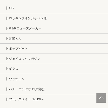
┣ GB
┣ ロッキングオンジャパン他
┣ R＆Rニューズメーカー
┣ 音楽と人
┣ ポップビート
┣ ジェイロックマガジン
┣ ギグス
┣ ワッツイン
┣ パチ・パチ(パチロク含む)
┣ フールズメイト No.101～