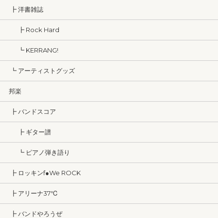
┣ 洋書雑誌
┣ Rock Hard
┗ KERRANG!
┗ アーティストグッズ
邦楽
┣ バンドスコア
┣ ギター譜
┗ ピアノ弾き語り
┣ ロッキンf●We ROCK
┣ アリーナ37℃
┣ バンドやろうぜ