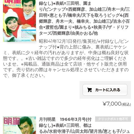
録なし)●表紙=三田明、園ま
り/ピンナップ=西郷輝彦、加山雄三/舟木一夫/三
田明×恵とも子/橋幸夫/天下を取ろうビッグ4(西
郷輝彦、舟木一夫、橋幸夫、加山雄三)/吉永小百
合×渡哲也/園まり×槙みちる×秋美子/ザ・ドリフ
ターズ/西郷輝彦/由美かおる/他
昭和41年12月1日発行/集英社/※付録なし/ピン
ナップ付●背の上部に傷み、裏表紙にヤケシ
ミ、表紙に少々経年の汚れがありますが、中身は概ね良好な状
態です。。※古い雑誌ですので多少の経年劣化はご理解くださ
いませ。※掲載品、通販商品は全て店頭・他サイト販売と併用
です。売り切れの際はキャンセル処理とさせていただきますの
で、御了承ください。
¥7,000
(税込)
月刊明星 1966年3月号(付
クリックポスト他不可
録なし)●表紙=三田明、都は
るみ/水前寺清子/山田太郎/望月浩/恵とも子/ジュ