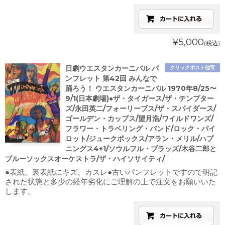
¥5,000
(税込)
日劇ウエスタンカーニバル パ
クリックポスト他可
ンフレット 第42回 みんなで
踊ろう！ ウエスタンカーニバル 1970年8/25〜
9/1(日本劇場)●ザ・タイガース/ザ・テンプター
ズ/永田英二/フォーリーブス/ザ・スパイダース/
ゴールデン・カップス/望月浩/ワイルドワンズ/
フラワー・トラベリング・バンド/ロック・パイ
ロット/ジュークボックス/アラン・メリル/ハプ
ニングス4+1/ソウルフル・ブラッズ/木谷二郎と
ブルーソックスオーケストラ/ザ・ハイソサイティ/
●表紙、裏表紙にキズ、カスレ●古いパンフレットですので明記
された状態と多少の経年劣化にご理解の上で注文をお願いいた
します。