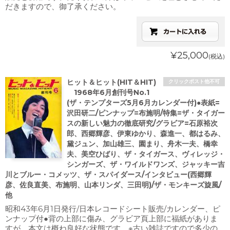
だきますので、御了承ください。
¥25,000
(税込)
ヒット＆ヒット(HIT＆HIT)
クリックポスト他不可
1968年6月創刊号No.1
(ザ・テンプターズ5月6月カレンダー付)●表紙=
沢田研二/ピンナップ=布施明/特集=ザ・タイガー
スの新しい魅力の徹底研究/グラビア=石原裕次
郎、西郷輝彦、伊東ゆかり、森進一、都はるみ、
黛ジュン、加山雄三、園まり、舟木一夫、橋幸
夫、美空ひばり、ザ・タイガース、ヴィレッジ・
シンガーズ、ザ・ワイルドワンズ、ジャッキー吉
川とブルー・コメッツ、ザ・スパイダース/インタビュー(西郷輝
彦、佐良直美、布施明、山本リンダ、三田明)/ザ・モンキーズ旋風/
他
昭和43年6月1日発行/日本レコードシート販売/カレンダー、ピ
ンナップ付●背の上部に傷み、グラビア頁上部に福紙がありま
すが、本文は概ね良好な状態です。※古い雑誌ですので多少の