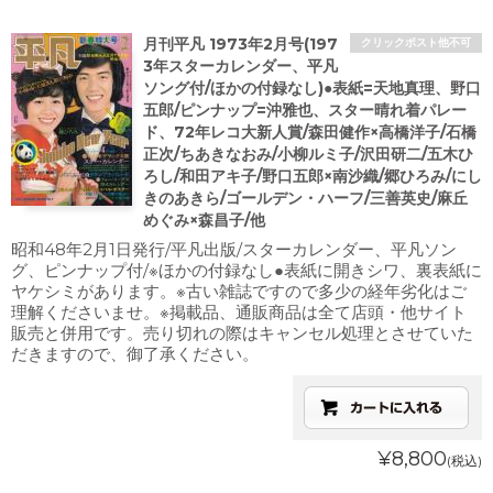
月刊平凡 1973年2月号(197
クリックポスト他不可
3年スターカレンダー、平凡
ソング付/ほかの付録なし)●表紙=天地真理、野口
五郎/ピンナップ=沖雅也、スター晴れ着パレー
ド、72年レコ大新人賞/森田健作×高橋洋子/石橋
正次/ちあきなおみ/小柳ルミ子/沢田研二/五木ひ
ろし/和田アキ子/野口五郎×南沙織/郷ひろみ/にし
きのあきら/ゴールデン・ハーフ/三善英史/麻丘
めぐみ×森昌子/他
昭和48年2月1日発行/平凡出版/スターカレンダー、平凡ソン
グ、ピンナップ付/※ほかの付録なし●表紙に開きシワ、裏表紙に
ヤケシミがあります。※古い雑誌ですので多少の経年劣化はご
理解くださいませ。※掲載品、通販商品は全て店頭・他サイト
販売と併用です。売り切れの際はキャンセル処理とさせていた
だきますので、御了承ください。
¥8,800
(税込)