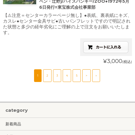
ベン・辻野)/ハイスパンキー/ZOO●1972年5月
6日発行=東宝株式会社事業部
【⚠️注意＝センターカラーページ無し】●表紙、裏表紙にキズ、
カスレ●センター金具サビ●古いパンフレットですので明記され
た状態と多少の経年劣化にご理解の上で注文をお願いいたしま
す。
¥3,000
(税込)
1
2
3
4
5
>
»
category
新着商品