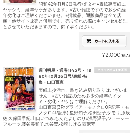
昭和42年11月6日発行/光文社●表紙裏表紙に
ヤケシミ、経年ヤケがあります。※古い雑誌ですので多少の経
年劣化はご理解くださいませ。※掲載品、通販商品は全て店
頭・他サイト販売と併用です。売り切れの際はキャンセル処理
とさせていただきますので、御了承ください。
¥2,000
(税込)
週刊明星・通巻1145号・ 19
クリックポスト他不可
80年10月26日号/表紙-特
集・山口百恵
表紙上少汚れ、書き込み切り取りはございま
せん。※古い雑誌のため多少の経年のイタ
ミ・劣化・ヤケはご理解ください。
山口百恵(3P/グラビア・モノクロ8P記事・モ
ノクロ4P記事),星野知子,松田聖子,タモリ,原辰
徳,久保田早紀,山口いづみ,もんたよしのりx浅野温子,ジューシー
フルーツ,藤谷美和子,水谷豊,松崎しげる,西沢守