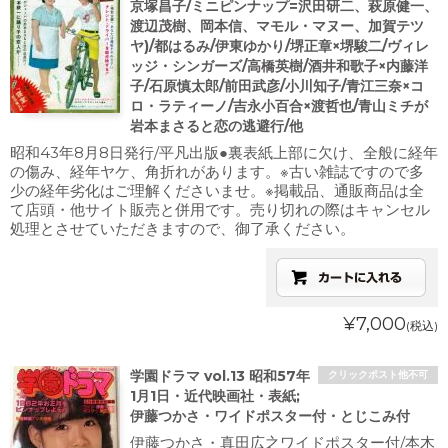
京塚昌子/ミニピンナップ=沢田研二、萩原健一、
渡辺茂樹、岡本信、マモル・マヌー、加賀テツ
ヤ)/都はるみ/伊東ゆかり/堺正章×堺駿二/ヴィレ
ッジ・シンガーズ/高橋英樹/酒井和歌子×内藤洋
子/石原慎太郎/前田武彦/小川知子/青江三奈×コ
ロ・ラティーノ/吉永小百合×渡哲也/青山ミチが
岩本まさると恋の逃避行/他
昭和43年8月8日発行/平凡出版●裏表紙上部に欠け、全般に経年
の傷み、経年ヤケ、角折れがあります。※古い雑誌ですので多
少の経年劣化はご理解くださいませ。※掲載品、通販商品は全
て店頭・他サイト販売と併用です。売り切れの際はキャンセル
処理とさせていただきますので、御了承ください。
¥7,000
(税込)
学園ドラマ vol.13 昭和57年
クリックポスト他不可
1月1日・近代映画社・表紙;
伊藤つかさ・ワイドポスター付・とじこみ付
伊藤つかさ・真田広之ワイドポスター付/本木