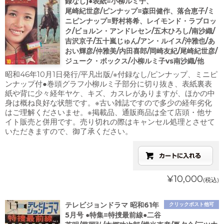
録なし)●表紙=小柳ルミ子、
尾崎紀世彦/ピンナップ=森田健作、落合恵子/ミ
ニピンナップ=野村将希、レイモンド・ラブロッ
ク/ビョルン・アンドレセン/五木ひろし/南沙織/
吉沢京子/五十嵐じゅん/アン・ルイス/沖雅也/あ
おい輝彦/仲雅美/内田喜郎/岡崎友紀/尾崎紀世彦/
ジューク・ボックス/小柳ルミ子vs南沙織/他
昭和46年10月1日発行/平凡出版/※付録なし/ピンナップ、ミニピ
ンナップ付●巻頭グラフ小柳ルミ子部分に切り抜き、表紙裏表
紙や背に少々経年ヤケ、キズ、カスレがありますが、ほかの中
身は概ね良好な状態です。※古い雑誌ですので多少の経年劣化
はご理解くださいませ。※掲載品、通販商品は全て店頭・他サ
イト販売と併用です。売り切れの際はキャンセル処理とさせて
いただきますので、御了承ください。
¥10,000
(税込)
テレビジョンドラマ 昭和61年
クリックポスト他可
5月号 ●特集=特捜最前線●二谷