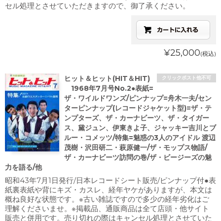
セル処理とさせていただきますので、御了承ください。
¥25,000
(税込)
ヒット＆ヒット(HIT＆HIT)
クリックポスト他不可
1968年7月号No.2●表紙=
ザ・ワイルドワンズ/ピンナップ=舟木一夫/セン
ターピンナップ(レコードジャケット型)=ザ・テ
ンプターズ、ザ・カーナビーツ、ザ・タイガー
ス、黛ジュン、伊東きよ子、ジャッキー吉川とブ
ルー・コメッツ/特集=魅惑の3人のアイドル 渡辺
茂樹・沢田研二・萩原健一/ザ・モップス物語/
ザ・カーナビーツ訪問の巻/ザ・ビージーズの魅
力を語る/他
昭和43年7月1日発行/日本レコードシート販売/ピンナップ付●表
紙裏表紙や背にキズ・カスレ、経年ヤケがありますが、本文は
概ね良好な状態です。※古い雑誌ですので多少の経年劣化はご
理解くださいませ。※掲載品、通販商品は全て店頭・他サイト
販売と併用です。売り切れの際はキャンセル処理とさせていた