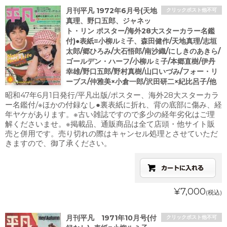
月刊平凡 1972年6月号(天地
クリックポスト他不可
真理、野口五郎、ジャネッ
ト・リン ポスター/海外28大スターカラー名鑑
付)●表紙=小柳ルミ子、森田健作/天地真理/志垣
太郎/郷ひろみ/大石悟郎/南沙織/にしきのあきら/
ゴールデン・ハーフ/小柳ルミ子/本郷直樹/伊丹
幸雄/野口五郎/野村真樹/山口いづみ/フォー・リ
ーブス/仲雅美×小倉一郎/沢田研二×紀比呂子/他
昭和47年6月1日発行/平凡出版/ポスター、海外28大スターカラ
ー名鑑付/※ほかの付録なし●裏表紙に折れ、背の底部に傷み、経
年ヤケがあります。※古い雑誌ですので多少の経年劣化はご理
解くださいませ。※掲載品、通販商品は全て店頭・他サイト販
売と併用です。売り切れの際はキャンセル処理とさせていただ
きますので、御了承ください。
¥7,000
(税込)
月刊平凡 1971年10月号(付
クリックポスト他不可