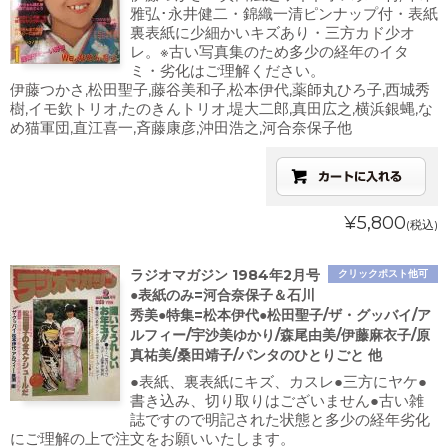
雅弘･永井健二・錦織一清ピンナップ付・表紙
裏表紙に少細かいキズあり・三方カド少オ
レ。※古い写真集のため多少の経年のイタ
ミ・劣化はご理解ください。
伊藤つかさ,松田聖子,藤谷美和子,松本伊代,薬師丸ひろ子,西城秀
樹,イモ欽トリオ,たのきんトリオ,堤大二郎,真田広之,横浜銀蝿,な
め猫軍団,直江喜一,斉藤康彦,沖田浩之,河合奈保子他
¥5,800
(税込)
ラジオマガジン 1984年2月号
クリックポスト他可
●表紙のみ=河合奈保子＆石川
秀美●特集=松本伊代●松田聖子/ザ・グッバイ/ア
ルフィー/宇沙美ゆかり/森尾由美/伊藤麻衣子/原
真祐美/桑田靖子/パンタのひとりごと 他
●表紙、裏表紙にキズ、カスレ●三方にヤケ●
書き込み、切り取りはございません●古い雑
誌ですので明記された状態と多少の経年劣化
にご理解の上で注文をお願いいたします。