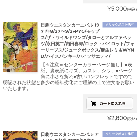
¥5,000
(税込)
日劇ウエスタンカーニバル 19
クリックポスト他可
71年8/27〜9/2●PYG/モップ
ス/ザ・ワイルドワンズ/タローとアルファベッ
ツ/永田英二/内田喜郎/ロック・パイロット/フォ
ーリーブス/ジュークボックス/麻生レミ＆WYN
D/ハイスパンキー/ハイソサエティ/
【⚠️注意＝センターカラーページ無し】●表
紙、裏表紙にキズ、カスレ、シワ、●ページ
角に小さな折れ●古いパンフレットですので
明記された状態と多少の経年劣化にご理解の上で注文をお願い
いたします。
¥2,800
(税込)
日劇ウエスタンカーニバル ア
クリックポスト他可