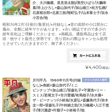
介、大川橋蔵、里見浩太朗)/美空ひばり/大鵬幸
喜/井上ひろし×森山加代子/加山雄三×松方弘樹/
石原裕次郎×北原三枝/桜町弘子/山本富士子/吉永
小百合/他
昭和36年2月1日発行/集英社/※付録なし●背の底部や小口部分に
傷み、全般に経年ヤケがあります。※古い雑誌ですので多少の
経年劣化はご理解くださいませ。※掲載品、通販商品は全て店
頭・他サイト販売と併用です。売り切れの際はキャンセル処理
とさせていただきますので、御了承ください。
¥4,400
(税込)
月刊平凡 1960年11月号(付録
クリックポスト他可
なし)●表紙=森山加代子/ミニ
ピンナップ=加山雄三/笹森礼子×守屋浩×リー・
スミス/若尾文子×市川雷蔵/有馬稲子/水木襄×
ザ・ピーナッツ/小林旭/水原弘×斎藤美代子/赤木
圭一郎×笹森礼子/中村錦之助/大川橋蔵×入江千恵
子/津川雅彦×叶順子×小林裕子/他