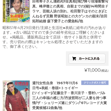
田有希子さん凄絶死!!全真相(飛び降り現場衝撃写
真、峰岸徹との真相、自殺までの(秘)14時間全ド
ラマ、芸能人涙の別れ、松田聖子はそのとき)/と
んねるず災難 野坂昭如との大ゲンカの顛末/吉田
拓郎結婚 森下愛子との愛急転/他
昭和51年4月29日発行/主婦と生活社●表紙に経年の汚れがあり
ます。※古い雑誌ですので多少の経年劣化はご理解くださいま
せ。※掲載品、通販商品は全て店頭・他サイト販売と併用で
す。売り切れの際はキャンセル処理とさせていただきますの
で、御了承ください。
¥11,000
(税込)
週刊女性自身 1967年11月6
クリックポスト他可
日号●表紙・巻頭=トゥイギー
(ツイッギー)/近藤圭子・香川京子・雪村いづみ
三人の幸福の感じ方/丹波哲郎が二人妻を持つ事
情/ザ・シェリーズ遂にダウン/'67レコード大賞
受賞候補22曲集/他