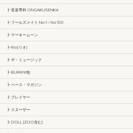
┣ 音楽専科 ONGAKUSENKA
┣ フールズメイト No.1～No.100
┣ マーキームーン
┣ Rio(リオ)
┣ ザ・ミュージック
┣ BURRN!他
┣ ベース・マガジン
┣ プレイヤー
┣ スヌーザー
┣ DOLL (ZOO含む)