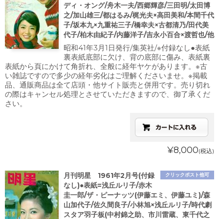
ディ・オング/舟木一夫/西郷輝彦/三田明/太田博
之/加山雄三/都はるみ/梶光夫×高田美和/本間千代
子/坂本九×九重祐三子/橋幸夫×古都清乃/田代美
代子/柏木由紀子/内藤洋子/吉永小百合×渡哲也/他
昭和41年3月1日発行/集英社/※付録なし●表紙
裏表紙底部に欠け、背の底部に傷み、表紙裏
表紙から頁にかけて角折れ、全般に経年ヤケがあります。※古
い雑誌ですので多少の経年劣化はご理解くださいませ。※掲載
品、通販商品は全て店頭・他サイト販売と併用です。売り切れ
の際はキャンセル処理とさせていただきますので、御了承くだ
さい。
¥8,000
(税込)
月刊明星 1961年2月号(付録
クリックポスト他可
なし)●表紙=浅丘ルリ子/赤木
圭一郎/ザ・ピーナッツ(伊藤エミ、伊藤ユミ)/森
山加代子/佐久間良子/小林旭×浅丘ルリ子/時代劇
スタア羽子板(中村錦之助、市川雷蔵、東千代之