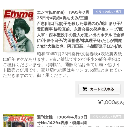
エンマ(Emma) 1985年7月
クリックポスト他可
25日号●表紙=堀ちえみ/三浦
百恵(山口百恵)子を殺した母親の心/舵川まり子/
豊田商事 惨殺直前、永野会長の怒声生テープ/巨
人軍・西本聖投手の愛人が思い出のホテルで全裸
に/小泉今日子/内田裕也/林真理子/わたしが閻魔
だ!(北大路欣也、阿刀田高、与謝野道子ほか)/他
昭和60年7月25日発行/文藝春秋●表紙裏表紙
に経年ヤケがあります。※古い雑誌ですので多少の経年劣化は
ご理解くださいませ。※掲載品、通販商品は全て店頭・他サイ
ト販売と併用です。売り切れの際はキャンセル処理とさせてい
ただきますので、御了承ください。
¥1,000
(税込)
週刊女性 1986年4月29日
クリックポスト他不可
号No.1429●表紙・特集=岡