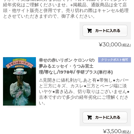
経年劣化はご理解くださいませ。※掲載品、通販商品は全て店
頭・他サイト販売と併用です。売り切れの際はキャンセル処理
とさせていただきますので、御了承ください。
¥30,000
(税込)
幸せの赤いリボン ケロンパの
クリックポスト他可
夢みるエッセイ・うつみ宮土
理/帯なし/1978年/ 学研プラス(単行本)
⚠見開きに値札剥がしあと有●帯無し●カバー
と三方にキズ、カスレ●三方とページ端に淡
いヤケ●書き込み、切り取りはございません●
古本ですので多少の経年劣化にご理解くださ
い。
¥3,500
(税込)