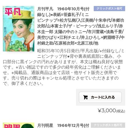
月刊平凡 1960年10月号(付
クリックポスト他可
録なし)●表紙=笹森礼子/ミニ
ピンナップ=松方弘樹/入江美樹/十朱幸代/本郷功
次郎/山本富士子/ザ・ピーナッツ/浅丘ルリ子/赤
木圭一郎 太陽の中のトニー/市川雷蔵×淡島千景/
美空ひばり×江利チエミ/井上ひろし×鰐淵晴子/中
村錦之助/石原裕次郎×北原三枝/他
昭和35年10月5日発行/平凡出版/※付録なし/ミ
ニピンナップ付●背や裏表紙底部に傷み、小
口部分に黒インクの汚れがありますが、本文は概ね良好な状態
です。※古い雑誌ですので多少の経年劣化はご理解くださいま
せ。※掲載品、通販商品は全て店頭・他サイト販売と併用で
す。売り切れの際はキャンセル処理とさせていただきますの
で、御了承ください。
¥3,000
(税込)
月刊明星 1966年12月号(付
クリックポスト他不可