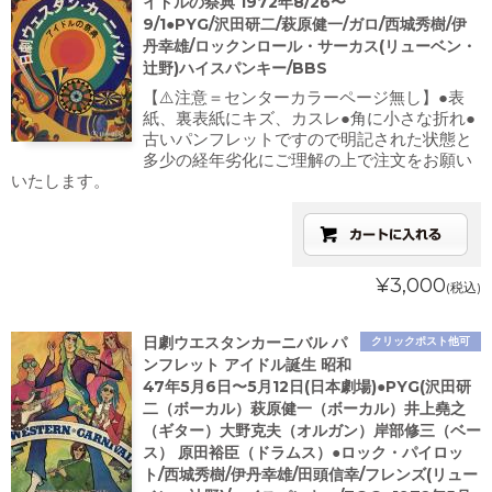
イドルの祭典 1972年8/26〜
9/1●PYG/沢田研二/萩原健一/ガロ/西城秀樹/伊
丹幸雄/ロックンロール・サーカス(リューベン・
辻野)ハイスパンキー/BBS
【⚠️注意＝センターカラーページ無し】●表
紙、裏表紙にキズ、カスレ●角に小さな折れ●
古いパンフレットですので明記された状態と
多少の経年劣化にご理解の上で注文をお願い
いたします。
¥3,000
(税込)
日劇ウエスタンカーニバル パ
クリックポスト他可
ンフレット アイドル誕生 昭和
47年5月6日〜5月12日(日本劇場)●PYG(沢田研
二（ボーカル）萩原健一（ボーカル）井上堯之
（ギター）大野克夫（オルガン）岸部修三（ベー
ス） 原田裕臣（ドラムス）●ロック・パイロッ
ト/西城秀樹/伊丹幸雄/田頭信幸/フレンズ(リュー