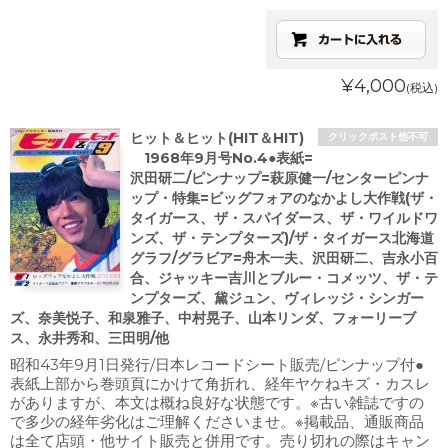
¥4,000
(税込)
ヒット＆ヒット(HIT＆HIT)
クリックポスト他不可
1968年9月号No.4●表紙=
沢田研二/ピンナップ=萩原健一/センターピンナ
ップ・特集=ビッグフォアのなかよし大作戦(ザ・
タイガース、ザ・スパイダース、ザ・ワイルドワ
ンズ、ザ・テンプターズ)/ザ・タイガース北海道
グラフ/グラビア=舟木一夫、沢田研二、吉永小百
合、ジャッキー吉川とブルー・コメッツ、ザ・テ
ンプターズ、黛ジュン、ヴィレッジ・シンガー
ズ、奈美悦子、和泉雅子、中村晃子、山本リンダ、フォーリーブ
ス、永井秀和、三田明/他
昭和43年9月1日発行/日本レコードシート販売/ピンナップ付●
表紙上部から巻頭頁にかけて角折れ、経年ヤケねキズ・カスレ
がありますが、本文は概ね良好な状態です。※古い雑誌ですの
で多少の経年劣化はご理解くださいませ。※掲載品、通販商品
は全て店頭・他サイト販売と併用です。売り切れの際はキャン