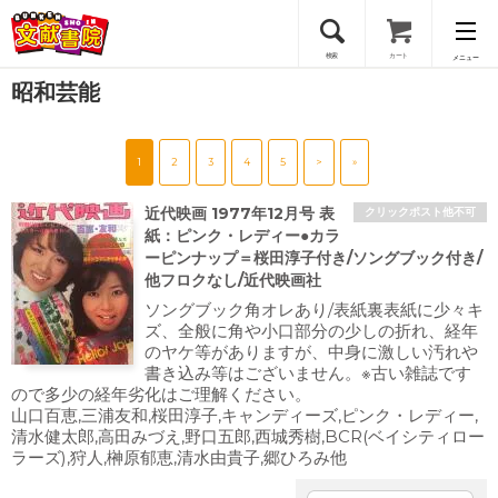
検索
カート
メニュー
昭和芸能
会員登録
1
2
3
4
5
>
»
ログイン
近代映画 1977年12月号 表
クリックポスト他不可
紙：ピンク・レディー●カラ
ーピンナップ＝桜田淳子付き/ソングブック付き/
他フロクなし/近代映画社
ソングブック角オレあり/表紙裏表紙に少々キ
ズ、全般に角や小口部分の少しの折れ、経年
のヤケ等がありますが、中身に激しい汚れや
書き込み等はございません。※古い雑誌です
ので多少の経年劣化はご理解ください。
山口百恵,三浦友和,桜田淳子,キャンディーズ,ピンク・レディー,
清水健太郎,高田みづえ,野口五郎,西城秀樹,BCR(ベイシティロー
ラーズ),狩人,榊原郁恵,清水由貴子,郷ひろみ他