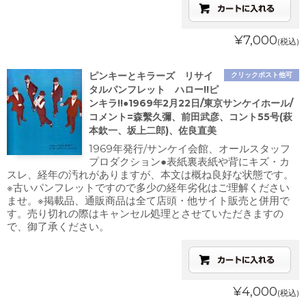
¥7,000
(税込)
ピンキーとキラーズ リサイ
クリックポスト他可
タルパンフレット ハロー!!ピ
ンキラ!!●1969年2月22日/東京サンケイホール/
コメント=森繫久彌、前田武彦、コント55号(萩
本欽一、坂上二郎)、佐良直美
1969年発行/サンケイ会館、オールスタッフ
プロダクション●表紙裏表紙や背にキズ・カ
スレ、経年の汚れがありますが、本文は概ね良好な状態です。
※古いパンフレットですので多少の経年劣化はご理解ください
ませ。※掲載品、通販商品は全て店頭・他サイト販売と併用で
す。売り切れの際はキャンセル処理とさせていただきますの
で、御了承ください。
¥4,000
(税込)