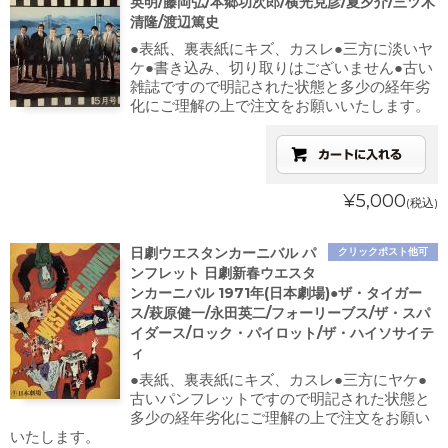
英明/藤岡弘/本郷功次郎/横光克彦/夏夕介/三ツ木
清隆/渡辺篤史
●表紙、裏表紙にキズ、カスレ●三方に淡いヤ
ケ●書き込み、切り取りはございません●古い
雑誌ですので明記された状態と多少の経年劣
化にご理解の上で注文をお願いいたします。
¥5,000
(税込)
日劇ウエスタンカーニバル パ
クリックポスト他可
ンフレット 日劇新春ウエスタ
ンカーニバル 1971年(日本劇場)●ザ・タイガー
ス/萩原健一/永田英二/フォーリーブス/ザ・スパ
イダース/ロック・パイロット/ザ・ハイソサイテ
ィ
●表紙、裏表紙にキズ、カスレ●三方にヤケ●
古いパンフレットですので明記された状態と
多少の経年劣化にご理解の上で注文をお願い
いたします。