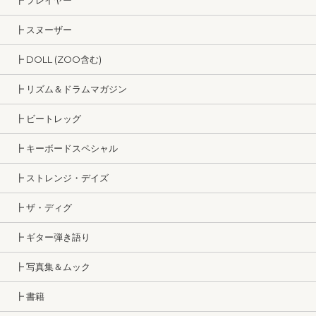
┣ プレイヤー
┣ スヌーザー
┣ DOLL (ZOO含む)
┣ リズム＆ドラムマガジン
┣ ビートレッグ
┣ キーボードスペシャル
┣ ストレンジ・デイズ
┣ ザ・ディグ
┣ ギター弾き語り
┣ 写真集＆ムック
┣ 書籍