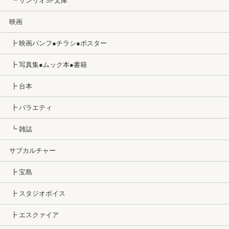
┗ サンリオSF文庫
映画
┣ 映画パンフ●チラシ●ポスター
┣ 写真集●ムック本●書籍
┣ 台本
┣ バラエティ
┗ 雑誌
サブカルチャー
┣ 宝島
┣ スタジオボイス
┣ エスクァイア