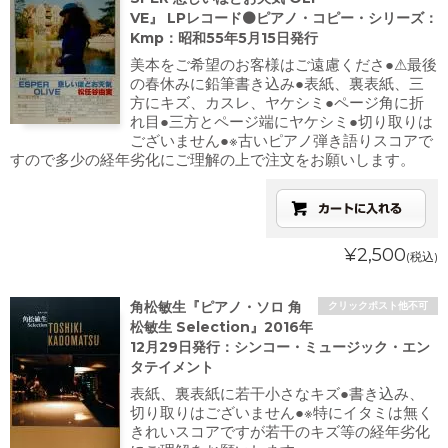
VE』 LPレコード⚫ピアノ・コピー・シリーズ：
Kmp：昭和55年5月15日発行
美本をご希望のお客様はご遠慮くださ●⚠最後
の春休みに鉛筆書き込み●表紙、裏表紙、三
方にキズ、カスレ、ヤケシミ●ページ角に折
れ目●三方とページ端にヤケシミ●切り取りは
ございません●※古いピアノ弾き語りスコアで
すので多少の経年劣化にご理解の上で注文をお願いします。
¥2,500
(税込)
角松敏生『ピアノ・ソロ 角
クリックポスト他不可
松敏生 Selection』2016年
12月29日発行：シンコー・ミュージック・エン
タテイメント
表紙、裏表紙に若干小さなキズ●書き込み、
切り取りはございません●※特にイタミは無く
きれいスコアですが若干のキズ等の経年劣化