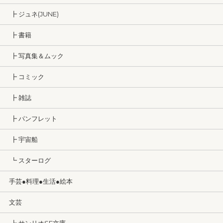
┣ ジュネ(JUNE)
┣ 書籍
┣ 写真集＆ムック
┣ コミック
┣ 雑誌
┣ パンフレット
┣ 宇宙船
┗ スターログ
手芸●料理●生活●絵本
文芸