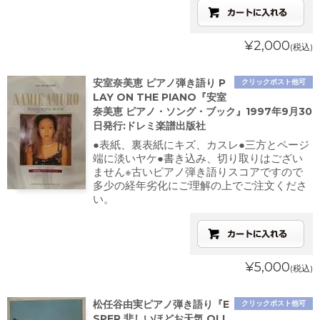
¥2,000
(税込)
安室奈美恵 ピアノ弾き語り P
クリックポスト他可
LAY ON THE PIANO『安室
奈美恵 ピアノ・ソング・ブック』1997年9月30
日発行:ドレミ楽譜出版社
●表紙、裏表紙にキズ、カスレ●三方とページ
端に淡いヤケ●書き込み、切り取りはござい
ません※古いピアノ弾き語りスコアですので
多少の経年劣化にご理解の上でご注文くださ
い。
¥5,000
(税込)
松任谷由実ピアノ弾き語り『E
クリックポスト他可
SPER 悲しいほどお天気 OLI