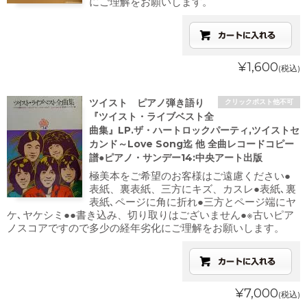
にご理解をお願いします。
¥1,600
(税込)
ツイスト ピアノ弾き語り
クリックポスト他不可
『ツイスト・ライブベスト全
曲集』LP.ザ・ハートロックパーティ,ツイストセ
カンド～Love Song迄 他 全曲レコードコピー
譜●ピアノ・サンデー14:中央アート出版
極美本をご希望のお客様はご遠慮ください●
表紙、裏表紙、三方にキズ、カスレ●表紙､裏
表紙､ページに角に折れ●三方とページ端にヤ
ケ､ヤケシミ●●書き込み、切り取りはございません●※古いピア
ノスコアですので多少の経年劣化にご理解をお願いします。
¥7,000
(税込)