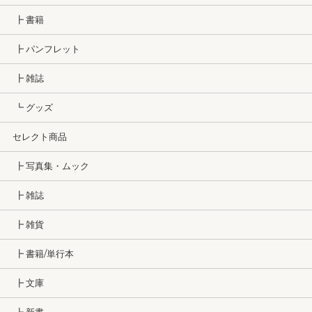
┣ 書籍
┣ パンフレット
┣ 雑誌
┗ グッズ
セレクト商品
┣ 写真集・ムック
┣ 雑誌
┣ 雑貨
┣ 書籍/単行本
┣ 文庫