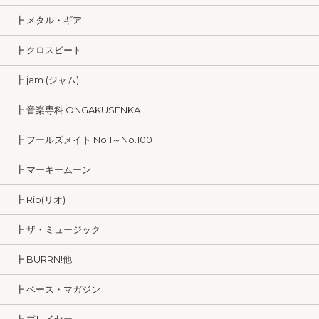
┣ メタル・ギア
┣ クロスビート
┣ jam (ジャム)
┣ 音楽専科 ONGAKUSENKA
┣ フールズメイト No.1～No.100
┣ マーキームーン
┣ Rio(リオ)
┣ ザ・ミュージック
┣ BURRN!他
┣ ベース・マガジン