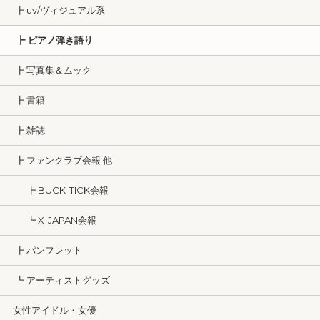
┣ uv/ヴィジュアル系
┣ ピアノ弾き語り
┣ 写真集＆ムック
┣ 書籍
┣ 雑誌
┣ ファンクラブ会報 他
┣ BUCK-TICK会報
┗ X-JAPAN会報
┣ パンフレット
┗ アーティストグッズ
女性アイドル・女優