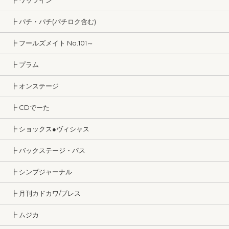
┣ ワッツイン
┣ パチ・パチ(パチロク含む)
┣ フールズメイト No.101～
┣ プラム
┣ オンステージ
┣ CDでーた
┣ ショックス●ヴィシャス
┣ バックステージ・パス
┣ シンプジャーナル
┣ 月刊カドカワ/ブレス
┣ ムジカ