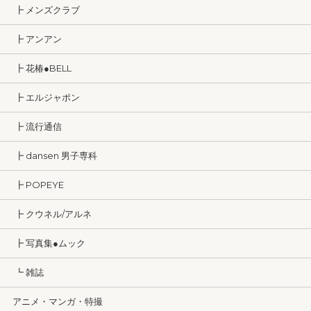
┣ メンズクラブ
┣ アンアン
┣ 花椿●BELL
┣ エルジャポン
┣ 流行通信
┣ dansen 男子専科
┣ POPEYE
┣ クウネル/アルネ
┣ 写真集●ムック
┗ 雑誌
アニメ・マンガ・特撮