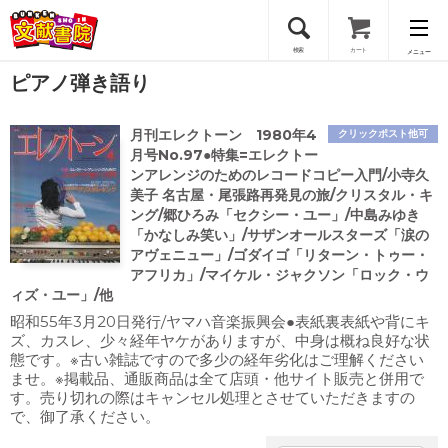
検索
カート
メニュー
ピアノ弾き語り
会員登録
月刊エレクトーン 1980年4
クリックポスト他可
ログイン
月号No.97●特集=エレクトー
ンアレンジのためのレコードコピー入門/小寺久
美子 名古屋・尾張路再発見の旅/クリスタル・キ
ング/郷ひろみ「セクシー・ユー」/中島みゆき
「かなしみ笑い」/サザンオールスターズ「涙の
アヴェニュー」/ゴダイゴ「リターン・トゥー・
アフリカ」/マイケル・ジャクソン「ロック・ウ
ィズ・ユー」/他
昭和55年3月20日発行/ヤマハ音楽振興会●表紙裏表紙や背にキ
ズ、カスレ、少々経年ヤケがありますが、中身は概ね良好な状
態です。※古い雑誌ですので多少の経年劣化はご理解ください
ませ。※掲載品、通販商品は全て店頭・他サイト販売と併用で
す。売り切れの際はキャンセル処理とさせていただきますの
で、御了承ください。