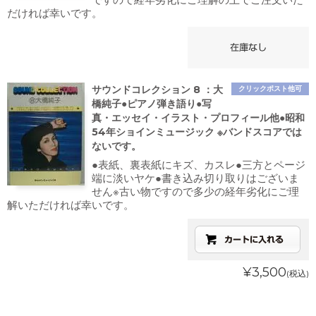
だければ幸いです。
サウンドコレクション 8 ：大
クリックポスト他可
橋純子●ピアノ弾き語り●写
真・エッセイ・イラスト・プロフィール他●昭和
54年ショインミュージック ※バンドスコアでは
ないです。
●表紙、裏表紙にキズ、カスレ●三方とページ
端に淡いヤケ●書き込み切り取りはございま
せん※古い物ですので多少の経年劣化にご理
解いただければ幸いです。
¥3,500
(税込)