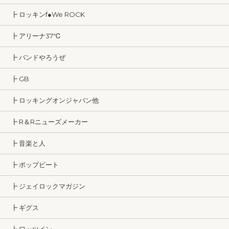
┣ ロッキンf●We ROCK
┣ アリーナ37℃
┣ バンドやろうぜ
┣ GB
┣ ロッキングオンジャパン他
┣ R＆Rニューズメーカー
┣ 音楽と人
┣ ポップビート
┣ ジェイロックマガジン
┣ ギグス