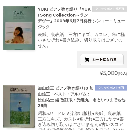
YUKI ピアノ弾き語り『YUK
クリックポスト他不可
I Song Collection～ラン
デヴー』2009年6月7日発行 シンコー・ミュー
ジック
表紙、裏表紙、三方にキズ、カスレ、角に極
小さな折れ●書き込み、切り取りはございま
せん。
¥5,000
(税込)
加山雄三 ピアノ弾き語り10 加
クリックポスト他可
山雄三・ベスト・アルバム：
松山祐士 編 改訂版：光進丸、君といつまでも他
26曲
昭和53年 ドレミ楽譜出版社●表紙、裏表紙、
三方にキズ、カスレ●角折れ●三方にヤケ●書
き込み切り取りはございません※古いスコア
ですので経年劣化にご理解の上でご注文いた