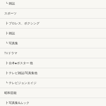
┗ 雑誌
スポーツ
┣ プロレス、ボクシング
┣ 雑誌
┗ 写真集
TVドラマ
┣ 台本●ポスター 他
┣ テレビ雑誌/写真集他
┗ テレビジョンエイジ
昭和芸能
┣ 写真集&ムック