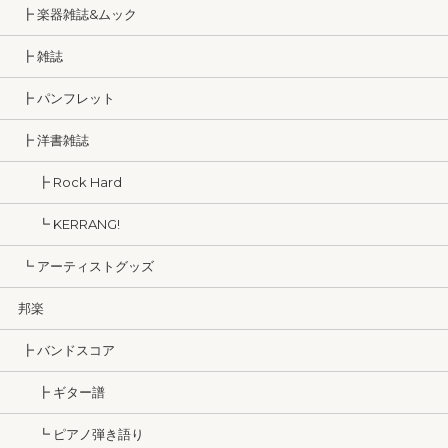
┣ 楽器雑誌&ムック
┣ 雑誌
┣ パンフレット
┣ 洋書雑誌
┣ Rock Hard
┗ KERRANG!
┗ アーティストグッズ
邦楽
┣ バンドスコア
┣ ギター譜
┗ ピアノ弾き語り