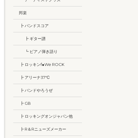
邦楽
┣ バンドスコア
┣ ギター譜
┗ ピアノ弾き語り
┣ ロッキンf●We ROCK
┣ アリーナ37℃
┣ バンドやろうぜ
┣ GB
┣ ロッキングオンジャパン他
┣ R＆Rニューズメーカー