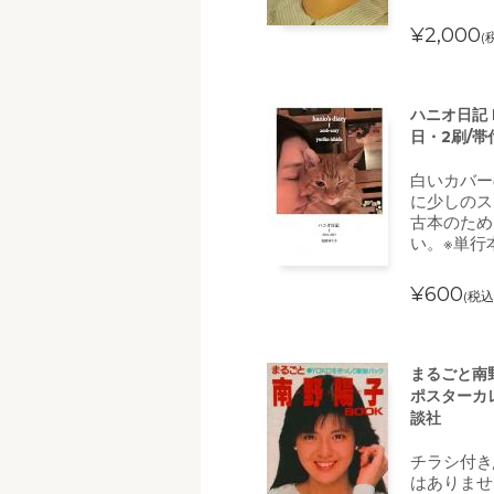
¥2,000
(
ハニオ日記 I
日・2刷/帯
白いカバー
に少しのス
古本のため
い。※単行
¥600
(税込
まるごと南野
ポスターカレ
談社
チラシ付き
はありませ