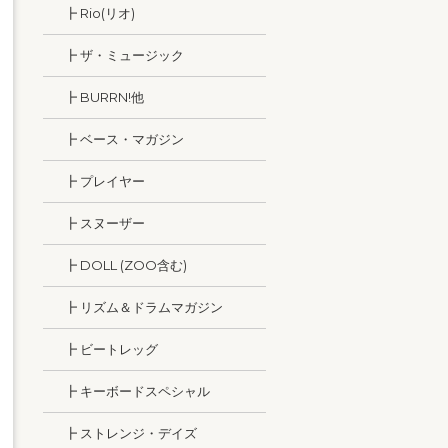
┣ Rio(リオ)
┣ ザ・ミュージック
┣ BURRN!他
┣ ベース・マガジン
┣ プレイヤー
┣ スヌーザー
┣ DOLL (ZOO含む)
┣ リズム＆ドラムマガジン
┣ ビートレッグ
┣ キーボードスペシャル
┣ ストレンジ・デイズ