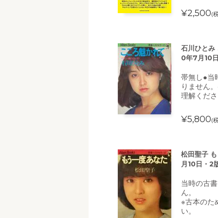
¥2,500
(
石川ひとみ 
0年7月1
帯無し●当
りません。
理解くださ
¥5,800
(
松田聖子 も
月10日・2
当時の古書
ん。
※古本のた
い。