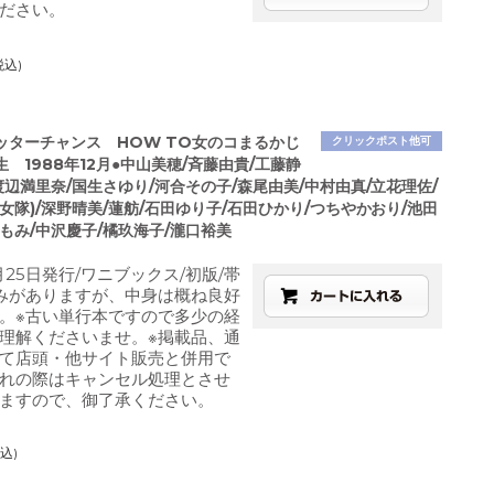
ださい。
税込)
ッターチャンス HOW TO女のコまるかじ
クリックポスト他可
 1988年12月●中山美穂/斉藤由貴/工藤静
渡辺満里奈/国生さゆり/河合その子/森尾由美/中村由真/立花理佐/
女隊)/深野晴美/蓮舫/石田ゆり子/石田ひかり/つちやかおり/池田
もみ/中沢慶子/橘玖海子/瀧口裕美
2月25日発行/ワニブックス/初版/帯
みがありますが、中身は概ね良好
。※古い単行本ですので多少の経
理解くださいませ。※掲載品、通
て店頭・他サイト販売と併用で
れの際はキャンセル処理とさせ
ますので、御了承ください。
込)