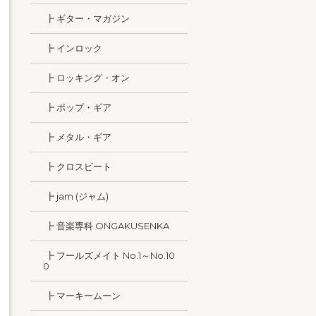
┣ ギター・マガジン
┣ インロック
┣ ロッキング・オン
┣ ポップ・ギア
┣ メタル・ギア
┣ クロスビート
┣ jam (ジャム)
┣ 音楽専科 ONGAKUSENKA
┣ フールズメイト No.1～No.10
0
┣ マーキームーン