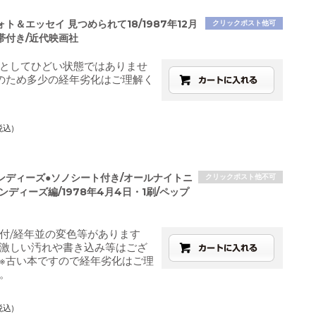
ト＆エッセイ 見つめられて18/1987年12月
クリックポスト他可
帯付き/近代映画社
としてひどい状態ではありませ
のため多少の経年劣化はご理解く
税込)
ンディーズ●ソノシート付き/オールナイトニ
クリックポスト他不可
ンディーズ編/1978年4月4日・1刷/ペップ
付/経年並の変色等があります
激しい汚れや書き込み等はござ
※古い本ですので経年劣化はご理
。
税込)