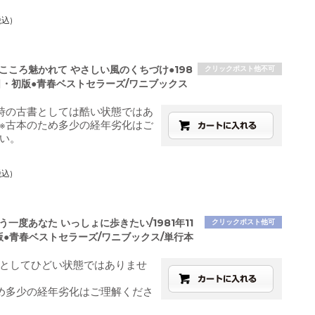
税込)
こころ魅かれて やさしい風のくちづけ●198
クリックポスト他不可
0日・初版●青春ベストセラーズ/ワニブックス
時の古書としては酷い状態ではあ
※古本のため多少の経年劣化はご
い。
税込)
う一度あなた いっしょに歩きたい/1981年11
クリックポスト他可
版●青春ベストセラーズ/ワニブックス/単行本
としてひどい状態ではありませ
め多少の経年劣化はご理解くださ