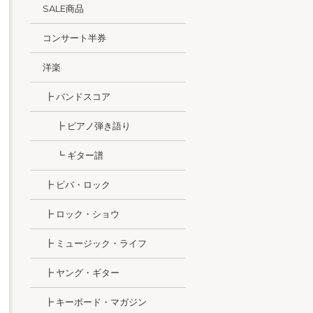
SALE商品
コンサート半券
洋楽
┣ バンドスコア
┣ ピアノ弾き語り
┗ ギター譜
┣ ビバ・ロック
┣ ロック・ショウ
┣ ミュージック・ライフ
┣ ヤング・ギター
┣ キーボード・マガジン