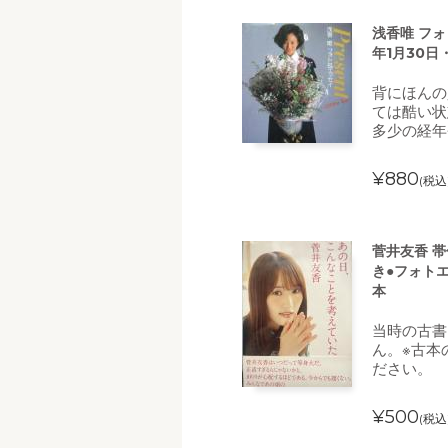
浅香唯 フォト
年1月30日
背にほんの
ては酷い状
多少の経年
¥880
(税込
菅井友香 
き●フォトエ
本
当時の古書
ん。※古本
ださい。
¥500
(税込