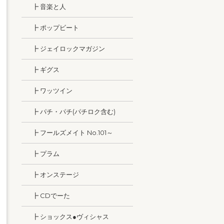
┣ 音楽と人
┣ ポップビート
┣ ジェイロックマガジン
┣ ギグス
┣ ワッツイン
┣ パチ・パチ(パチロク含む)
┣ フールズメイト No.101～
┣ プラム
┣ オンステージ
┣ CDでーた
┣ ショックス●ヴィシャス