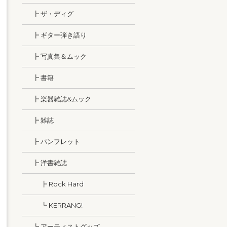
┣ ザ・ディグ
┣ ギター弾き語り
┣ 写真集＆ムック
┣ 書籍
┣ 楽器雑誌&ムック
┣ 雑誌
┣ パンフレット
┣ 洋書雑誌
┣ Rock Hard
┗ KERRANG!
┗ アーティストグッズ