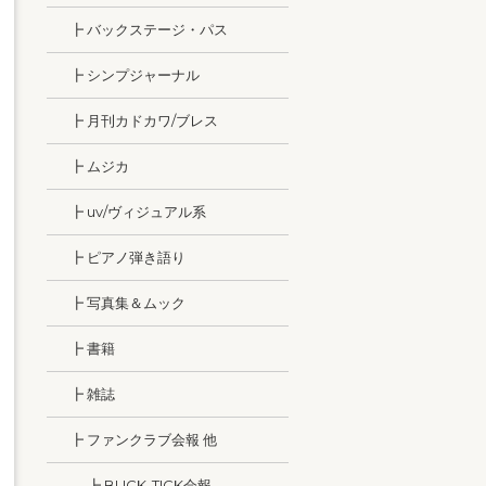
┣ バックステージ・パス
┣ シンプジャーナル
┣ 月刊カドカワ/ブレス
┣ ムジカ
┣ uv/ヴィジュアル系
┣ ピアノ弾き語り
┣ 写真集＆ムック
┣ 書籍
┣ 雑誌
┣ ファンクラブ会報 他
┣ BUCK-TICK会報