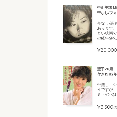
中山美穂 Miho
帯なし/フォ
帯なし/裏
あります。
どい状態で
の経年劣化
¥20,000
聖子20歳
付き1982
帯無し、シ
イですが、
ミ・劣化は
¥3,500
(