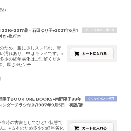
税込)
 2016-2017著＝石田ゆり子●2021年6月1
クリックポスト他不可
付き●単行本
のため、腹に少しスレ汚れ、帯
レ汚れあり、中はキレイです。※
多少の経年劣化はご理解くださ
本、厚さ3センチ
)
陽子BOOK ORE BOOKS●南野陽子88年
クリックポスト他可
ンダーチラシ付き/1987年9月5日・初版/講
/当時の古書としてひどい状態で
ん。※古本のため多少の経年劣化