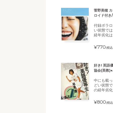
菅野美穂 
ロイド付き/
付録ポラロ
い状態では
経年劣化は
¥770
(税込
好き! 英語優
協会(英教)
中にも載っ
どい状態で
の経年劣化
¥800
(税込