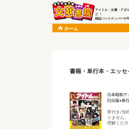
アイドル・女優・アダ
ど ！
雑誌バックナンバーや
ホーム
書籍・単行本・エッセ
日本昭和アイ
巳出版●単
帯付き/当
りません。
理解くださ