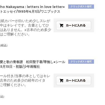
 Nakayama : letters in love letter●
クリックポスト他可
トエッセイ/1995年4月1日/ワニプックス
表紙カバーが白いため少しスレが
中はキレイです。古書としてひ
はありません。※古本のため多少
はご理解ください。
(税込)
 愛と歌の青春譜 松田聖子著/帯無し●シール
クリックポスト他可
年5月15日・初版/少年画報社
ール付き/当事の本としてはキレ
古本のため多少の経年のイタ
ご理解ください。
税込)