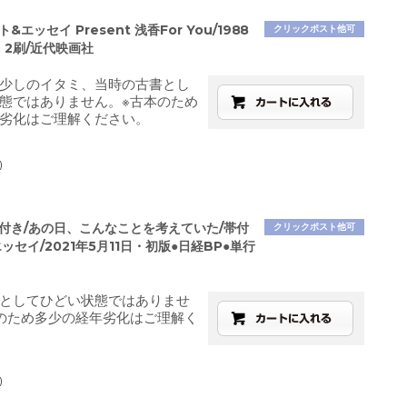
&エッセイ Present 浅香For You/1988
クリックポスト他可
・2刷/近代映画社
少しのイタミ、当時の古書とし
態ではありません。※古本のため
劣化はご理解ください。
)
帯付き/あの日、こんなことを考えていた/帯付
クリックポスト他可
ッセイ/2021年5月11日・初版●日経BP●単行
としてひどい状態ではありませ
のため多少の経年劣化はご理解く
)