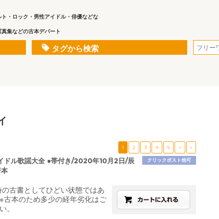
ルト・ロック・男性アイドル・俳優などな
写真集などの古本デパート
タグから検索
イ
1
2
3
4
5
>
»
ドル歌謡大全 ●帯付き/2020年10月2日/辰
クリックポスト他可
行本
時の古書としてひどい状態ではあ
※古本のため多少の経年劣化はご
い。