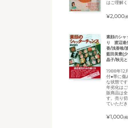
はご理解く
¥2,000
(
素顔のシャ
り 渡辺達生
香/浅香唯/
藍田美豊(少
晶子/秋元と
1988年1
付●帯に傷
な状態です
年劣化はご
販商品は全
す。売り切
ていただき
¥1,000
(税