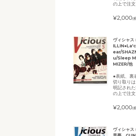
の上で注文
¥2,000
(
ヴィシャス (
ILLIN●La'
ear/SHAZ
u/Sleep 
MIZER/他
●表紙、裏
切り取りは
明記された
の上で注文
¥2,000
(
ヴィシャス (
黒夢、GUNI