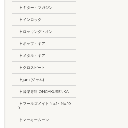
┣ ギター・マガジン
┣ インロック
┣ ロッキング・オン
┣ ポップ・ギア
┣ メタル・ギア
┣ クロスビート
┣ jam (ジャム)
┣ 音楽専科 ONGAKUSENKA
┣ フールズメイト No.1～No.10
0
┣ マーキームーン