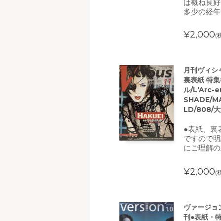
は概ね良好
多少の経年
¥2,000
(
月刊ヴィシャス
裏表紙 特集
ル/L'Arc-
SHADE/MA
LD/808/大
●表紙、裏
ですので明
にご理解の
¥2,000
(
ヴァージョン(
刊●表紙・特集=