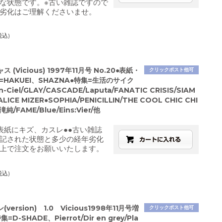
な状態です。※古い雑誌ですので
劣化はご理解くださいませ。
税込)
 (Vicious) 1997年11月号 No.20●表紙・
クリックポスト他可
=HAKUEI、SHAZNA●特集=生活のサイク
en-Ciel/GLAY/CASCADE/Laputa/FANATIC CRISIS/SIAM
LICE MIZER●SOPHIA/PENICILLIN/THE COOL CHIC CHI
滝純/FAME/Blue/Eins:Vier/他
表紙にキズ、カスレ●●古い雑誌
記された状態と多少の経年劣化
上で注文をお願いいたします。
税込)
version) 1.0 Vicious1998年11月号増
クリックポスト他可
D-SHADE、Pierrot/Dir en grey/Pla