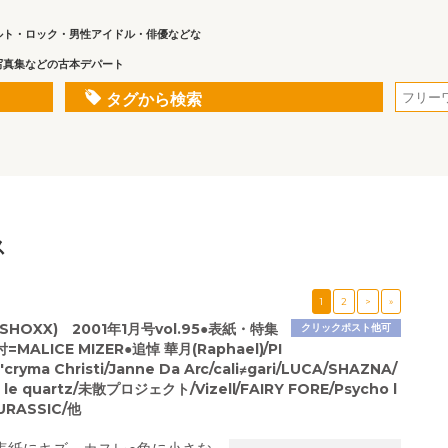
ルト・ロック・男性アイドル・俳優などな
写真集などの古本デパート
タグから検索
ス
1
2
>
»
HOXX) 2001年1月号vol.95●表紙・特集
クリックポスト他可
MALICE MIZER●追悼 華月(Raphael)/PI
cryma Christi/Janne Da Arc/cali≠gari/LUCA/SHAZNA/
 le quartz/未散プロジェクト/Vizell/FAIRY FORE/Psycho l
URASSIC/他