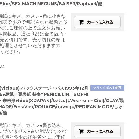
e/Blüe/SEX MACHINEGUNS/BAISER/Raphael/他
表紙にキズ、カスレ●角に小さな
雑誌ですので明記された状態と多
化にご理解の上で注文をお願い
※掲載品、通販商品は全て店頭・
売と併用です。売り切れの際は
処理とさせていただきますの
ください。
込)
Vicious) バックステージ・パス1995年12月
クリックポスト他可
16●表紙・裏表紙 特集=PENICILLIN、SOPHI
来形●hide(X JAPAN)/tetsu(L'Arc～en～Ciel)/GLAY/黒
HADE/Eins:Vier/ROUAGE/nuvɔ:gu/REDIEAN;MODE/しゅ
)/他
表紙にキズ、カスレ●書き込み、
ございません●古い雑誌ですので
状態と多少の経年劣化にご理解