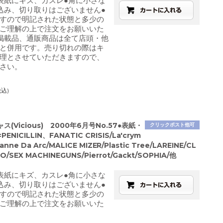
表紙にキズ、カスレ●角に小さな
込み、切り取りはございません●
すので明記された状態と多少の
ご理解の上で注文をお願いいた
掲載品、通販商品は全て店頭・他
と併用です。売り切れの際はキ
理とさせていただきますので、
さい。
税込)
(Vicious) 2000年6月号No.57●表紙・
クリックポスト他可
NICILLIN、FANATIC CRISIS/La'crym
/Janne Da Arc/MALICE MIZER/Plastic Tree/LAREINE/CL
O/SEX MACHINEGUNS/Pierrot/Gackt/SOPHIA/他
表紙にキズ、カスレ●角に小さな
込み、切り取りはございません●
すので明記された状態と多少の
ご理解の上で注文をお願いいた