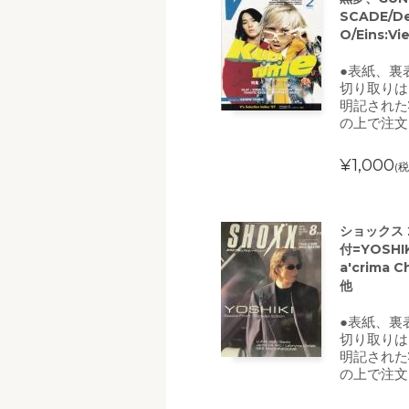
SCADE/De
O/Eins:V
●表紙、裏
切り取りは
明記された
の上で注文
¥1,000
(税
ショックス 
付=YOSHIK
a'crima C
他
●表紙、裏
切り取りは
明記された
の上で注文