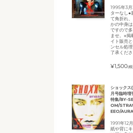
1995年3
ターなし●
て角折れ、
かの中身は
ですので多
ませ。※掲
イト販売と
ンセル処理
了承くださ
¥1,500
(税
ショックス(S
月号臨時増刊
特集/BY-S
OM/STRAW
EEO/AUR
1991年1
紙や背にキ