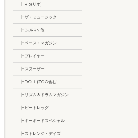
┣ Rio(リオ)
┣ ザ・ミュージック
┣ BURRN!他
┣ ベース・マガジン
┣ プレイヤー
┣ スヌーザー
┣ DOLL (ZOO含む)
┣ リズム＆ドラムマガジン
┣ ビートレッグ
┣ キーボードスペシャル
┣ ストレンジ・デイズ