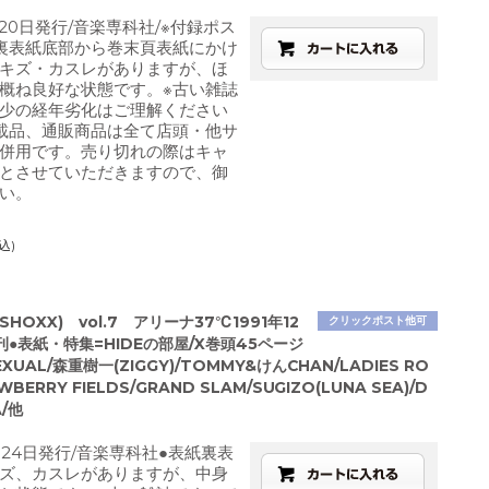
月20日発行/音楽専科社/※付録ポス
裏表紙底部から巻末頁表紙にかけ
キズ・カスレがありますが、ほ
概ね良好な状態です。※古い雑誌
少の経年劣化はご理解ください
載品、通販商品は全て店頭・他サ
併用です。売り切れの際はキャ
とさせていただきますので、御
い。
込)
HOXX) vol.7 アリーナ37℃1991年12
クリックポスト他可
●表紙・特集=HIDEの部屋/X巻頭45ページ
EXUAL/森重樹一(ZIGGY)/TOMMY&けんCHAN/LADIES RO
BERRY FIELDS/GRAND SLAM/SUGIZO(LUNA SEA)/D
A/他
2月24日発行/音楽専科社●表紙裏表
ズ、カスレがありますが、中身