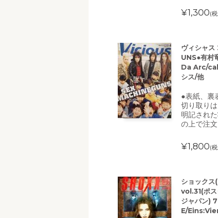
¥1,300
(税
ヴィシャス 2
UNS●有村竜太
Da Arc/c
シス/他
●表紙、裏
切り取りは
明記された
の上で注文
¥1,800
(税
ショックス(
vol.31(
ジャパン) 7
E/Eins:V