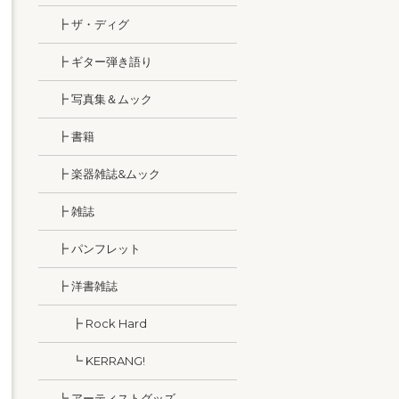
┣ ザ・ディグ
┣ ギター弾き語り
┣ 写真集＆ムック
┣ 書籍
┣ 楽器雑誌&ムック
┣ 雑誌
┣ パンフレット
┣ 洋書雑誌
┣ Rock Hard
┗ KERRANG!
┗ アーティストグッズ