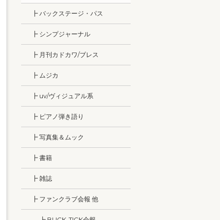
┣ バックステージ・パス
┣ シンプジャーナル
┣ 月刊カドカワ/ブレス
┣ ムジカ
┣ uv/ヴィジュアル系
┣ ピアノ弾き語り
┣ 写真集＆ムック
┣ 書籍
┣ 雑誌
┣ ファンクラブ会報 他
┣ BUCK-TICK会報