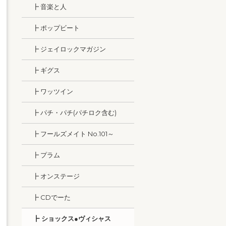
┣ 音楽と人
┣ ポップビート
┣ ジェイロックマガジン
┣ ギグス
┣ ワッツイン
┣ パチ・パチ(パチロク含む)
┣ フールズメイト No.101～
┣ プラム
┣ オンステージ
┣ CDでーた
┣ ショックス●ヴィシャス