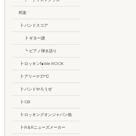
邦楽
┣ バンドスコア
┣ ギター譜
┗ ピアノ弾き語り
┣ ロッキンf●We ROCK
┣ アリーナ37℃
┣ バンドやろうぜ
┣ GB
┣ ロッキングオンジャパン他
┣ R＆Rニューズメーカー