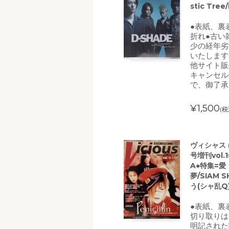
stic Tre
●表紙、裏
折れ●古い
少の経年劣
いたします
他サイト販
キャンセル
で、御了承
¥1,500
(税
ヴィシャス (
号増刊vol.
A●特集=愛・未
夢/SIAM S
う(シャ乱Q
●表紙、裏
切り取りは
明記された