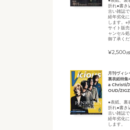
●表紙、裏
折れ●書き
古い雑誌で
経年劣化に
します。※
サイト販売
ャンセル処
御了承くだ
¥2,500
(
月刊ヴィシャス
裏表紙特集=PE
a Christi
OUD/ZIGZ
●表紙、裏
折れ●書き
古い雑誌で
経年劣化に
します。