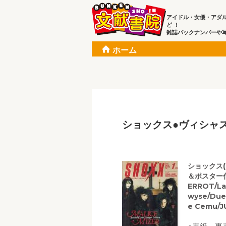
アイドル・女優・アダ
ど ！
雑誌バックナンバーや
ホーム
ショックス●ヴィシャ
ショックス(S
＆ポスター付=
ERROT/La'
wyse/Due
e Cemu/J