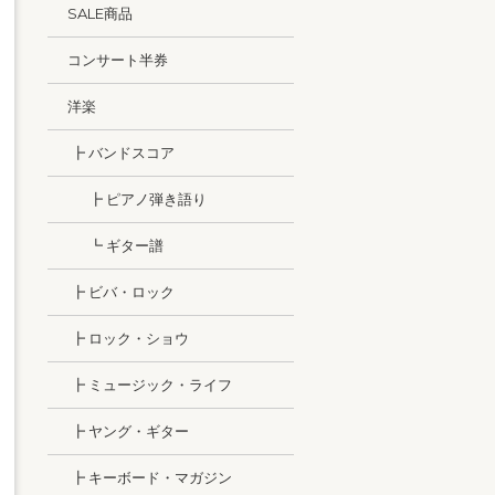
SALE商品
コンサート半券
洋楽
┣ バンドスコア
┣ ピアノ弾き語り
┗ ギター譜
┣ ビバ・ロック
┣ ロック・ショウ
┣ ミュージック・ライフ
┣ ヤング・ギター
┣ キーボード・マガジン