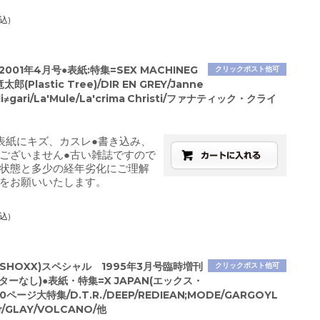
込)
001年4月号●表紙:特集=SEX MACHINEG
クリックポスト他可
郎(Plastic Tree)/DIR EN GREY/Janne
ali≠gari/La'Mule/La'crima Christi/ファナティック・クライ
表紙にキズ、カスレ●書き込み、
ございません●古い雑誌ですので
状態と多少の経年劣化にご理解
をお願いいたします。
込)
SHOXX)スペシャル 1995年3月号臨時増刊
クリックポスト他可
ポスターなし)●表紙・特集=X JAPAN(エックス・
0ページ大特集/D.T.R./DEEP/REDIEAN;MODE/GARGOYL
ier/GLAY/VOLCANO/他