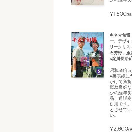
¥1,500
(税
キネマ旬報 
一、デヴィ
リークリス
石芳野、雁
s淀川長治)
昭和58年
●裏表紙に
かけて角折
概ね良好な
少の経年劣
品、通販商
併用です。
とさせてい
い。
¥2,800
(