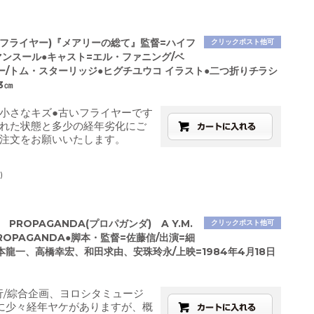
(フライヤー)『メアリーの総て』監督=ハイフ
クリックポスト他可
マンスール●キャスト=エル・ファニング/ベ
ー/トム・スターリッジ●ヒグチユウコ イラスト●二つ折りチラシ
3㎝
小さなキズ●古いフライヤーです
れた状態と多少の経年劣化にご
注文をお願いいたします。
)
画 PROPAGANDA(プロパガンダ) A Y.M.
クリックポスト他可
 PROPAGANDA●脚本・監督=佐藤信/出演=細
本龍一、高橋幸宏、和田求由、安珠玲永/上映=1984年4月18日
発行/綜合企画、ヨロシタミュージ
に少々経年ヤケがありますが、概