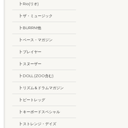
┣ Rio(リオ)
┣ ザ・ミュージック
┣ BURRN!他
┣ ベース・マガジン
┣ プレイヤー
┣ スヌーザー
┣ DOLL (ZOO含む)
┣ リズム＆ドラムマガジン
┣ ビートレッグ
┣ キーボードスペシャル
┣ ストレンジ・デイズ