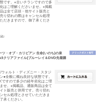
態です。※古いチラシですので多
化はご理解くださいませ。※掲載
品は全て店頭・他サイト販売と
売り切れの際はキャンセル処理
ただきますので、御了承くださ
税込)
ーツ・オブ・カリビアン 生命(いのち)の泉
クリックポスト他可
A5クリアファイル(ブルーレイ＆DVD先着購
発行/ウォルト・ディズニー・スタジ
ン●全般に概ね良好な状態です。
ズですので多少の経年劣化はご理
ませ。※掲載品、通販商品は全て
イト販売と併用です。売り切れ
ンセル処理とさせていただきま
了承ください。