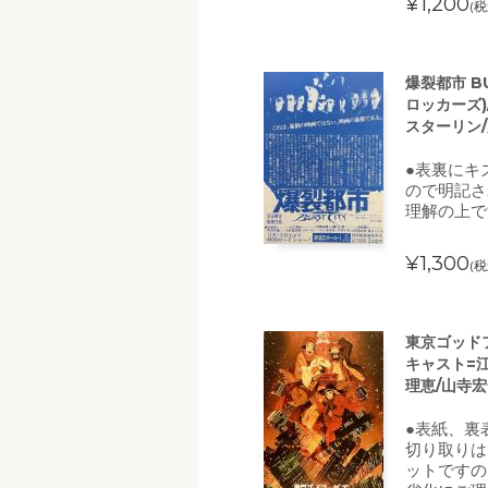
¥1,200
(税
爆裂都市 B
ロッカーズ)
スターリン/
●表裏にキ
ので明記さ
理解の上で
¥1,300
(税
東京ゴッド
キャスト=江
理恵/山寺宏
●表紙、裏
切り取りは
ットですの