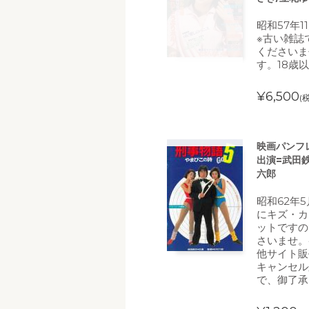
昭和57年1
※古い雑誌
くださいま
す。18歳
¥6,500
(
映画パンフ
出演=武田
六郎
昭和62年
にキズ・カ
ットですの
さいませ。
他サイト販
キャンセル
で、御了承