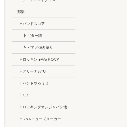
邦楽
┣ バンドスコア
┣ ギター譜
┗ ピアノ弾き語り
┣ ロッキンf●We ROCK
┣ アリーナ37℃
┣ バンドやろうぜ
┣ GB
┣ ロッキングオンジャパン他
┣ R＆Rニューズメーカー