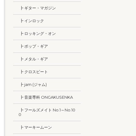
┣ ギター・マガジン
┣ インロック
┣ ロッキング・オン
┣ ポップ・ギア
┣ メタル・ギア
┣ クロスビート
┣ jam (ジャム)
┣ 音楽専科 ONGAKUSENKA
┣ フールズメイト No.1～No.10
0
┣ マーキームーン