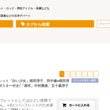
ルト・ロック・男性アイドル・俳優などな
写真集などの古本デパート
タグから検索
1
2
3
4
5
>
»
レット「白い少女」桜田淳子、田中健●桜田淳
クリックポスト他可
ポスター付き/「凍河」中村雅俊、五十嵐淳子
フレットとしてはひどい状態で
ん。※古いバンフレットのため多
化はご理解ください。