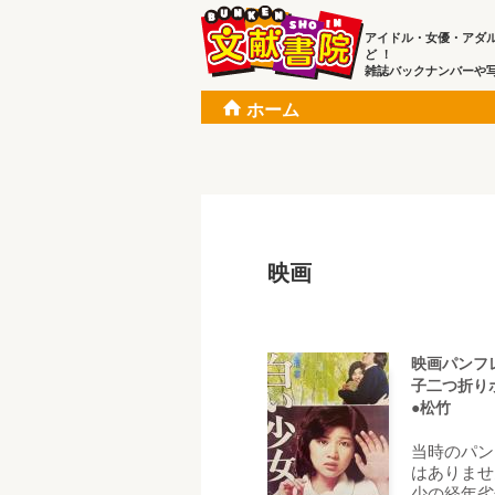
アイドル・女優・アダ
ど ！
雑誌バックナンバーや
ホーム
映画
映画パンフ
子二つ折り
●松竹
当時のパン
はありませ
少の経年劣