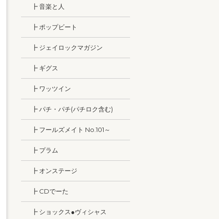
┣ 音楽と人
┣ ポップビート
┣ ジェイロックマガジン
┣ ギグス
┣ ワッツイン
┣ パチ・パチ(パチロク含む)
┣ フールズメイト No.101～
┣ プラム
┣ オンステージ
┣ CDでーた
┣ ショックス●ヴィシャス