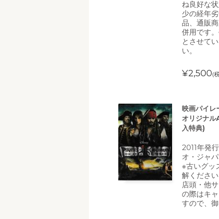
ね良好な状
少の経年劣
品、通販商
併用です。
とさせてい
い。
¥2,500
(
映画パイレ
オリジナル
入特典)
2011年
オ・ジャパ
※古いグッ
解ください
店頭・他サ
の際はキャ
すので、御