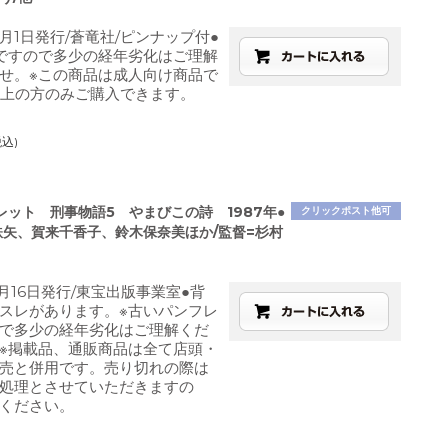
1月1日発行/蒼竜社/ピンナップ付●
ですので多少の経年劣化はご理解
せ。※この商品は成人向け商品で
以上の方のみご購入できます。
税込)
レット 刑事物語5 やまびこの詩 1987年●
クリックポスト他可
鉄矢、賀来千香子、鈴木保奈美ほか/監督=杉村
5月16日発行/東宝出版事業室●背
スレがあります。※古いパンフレ
で多少の経年劣化はご理解くだ
※掲載品、通販商品は全て店頭・
売と併用です。売り切れの際は
処理とさせていただきますの
ください。