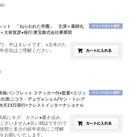
込)
レット 「ねらわれた学園」 主演＝薬師丸
クリックポスト他可
督＝大林宣彦●発行:東宝株式会社事業部
ワ、中はキレイです。※古本のた
年劣化はご理解ください。
)
 映画パンフレット ステッカー付●監督=エリッ
クリックポスト他可
●出演:ニコラ・デュヴォシェル/ヤン・トレグ
年9月23日発行=クレストインターナショナル
表紙にキズ、カスレ●書き込み、
ございません●古い雑誌ですので
状態と多少の経年劣化にご理解
をお願いいたします。