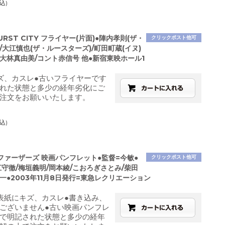
込)
URST CITY フライヤー(片面)●陣内孝則(ザ・
クリックポスト他可
/大江慎也(ザ・ルースターズ)/町田町蔵(イヌ)
大林真由美/コント赤信号 他●新宿東映ホール1
ズ、カスレ●古いフライヤーです
れた状態と多少の経年劣化にご
注文をお願いいたします。
込)
ファーザーズ 映画パンフレット●監督=今敏●
クリックポスト他可
守徹/梅垣義明/岡本綾/こおろぎさとみ/柴田
一●2003年11月8日発行=東急レクリエーション
表紙にキズ、カスレ●書き込み、
ございません●古い映画パンフレ
で明記された状態と多少の経年