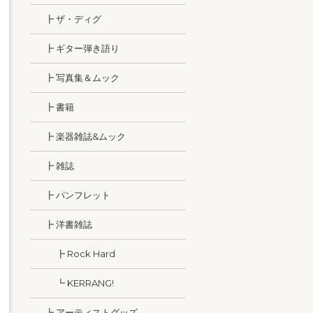
┣ ザ・ディグ
┣ ギター弾き語り
┣ 写真集＆ムック
┣ 書籍
┣ 楽器雑誌&ムック
┣ 雑誌
┣ パンフレット
┣ 洋書雑誌
┣ Rock Hard
┗ KERRANG!
┗ アーティストグッズ