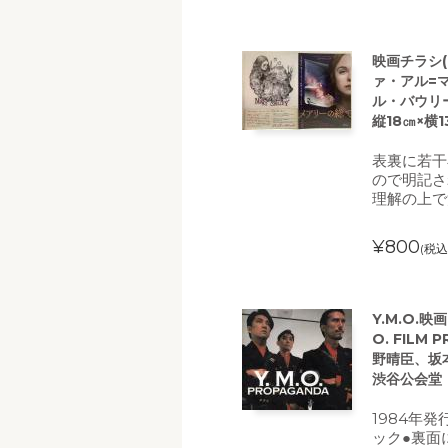
映画チラシ
ァ・アル=
ル・バウリ
縦18㎝×横1
表裏に若干
ので明記さ
理解の上で
¥800
(税込
Y.M.O.映
O. FILM
野晴臣、坂
渋谷公会堂
1984年
ック●裏面