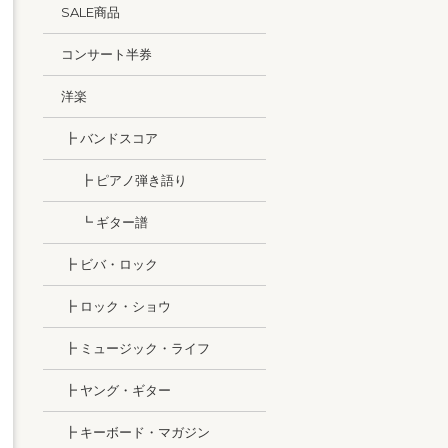
SALE商品
コンサート半券
洋楽
┣ バンドスコア
┣ ピアノ弾き語り
┗ ギター譜
┣ ビバ・ロック
┣ ロック・ショウ
┣ ミュージック・ライフ
┣ ヤング・ギター
┣ キーボード・マガジン