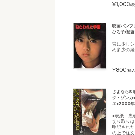
¥1,000
(税
映画パンフ
ひろ子/監
背に少しシ
め多少の経
¥800
(税込
さよならS
ク・ゾンカ
エ●2000
●表紙、裏
切り取りは
明記された
の上で注文