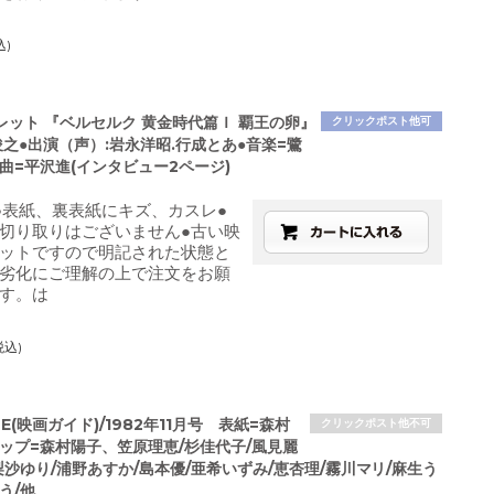
込)
レット 『ベルセルク 黄金時代篇Ｉ 覇王の卵』
クリックポスト他可
之●出演（声）:岩永洋昭.行成とあ●音楽=鷺
曲=平沢進(インタビュー2ページ)
●表紙、裏表紙にキズ、カスレ●
切り取りはございません●古い映
ットですので明記された状態と
劣化にご理解の上で注文をお願
す。は
税込)
IDE(映画ガイド)/1982年11月号 表紙=森村
クリックポスト他不可
ナップ=森村陽子、笠原理恵/杉佳代子/風見麗
梨沙ゆり/浦野あすか/島本優/亜希いずみ/恵杏理/霧川マリ/麻生う
う/他