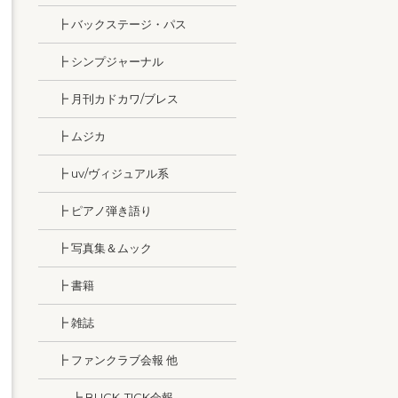
┣ バックステージ・パス
┣ シンプジャーナル
┣ 月刊カドカワ/ブレス
┣ ムジカ
┣ uv/ヴィジュアル系
┣ ピアノ弾き語り
┣ 写真集＆ムック
┣ 書籍
┣ 雑誌
┣ ファンクラブ会報 他
┣ BUCK-TICK会報