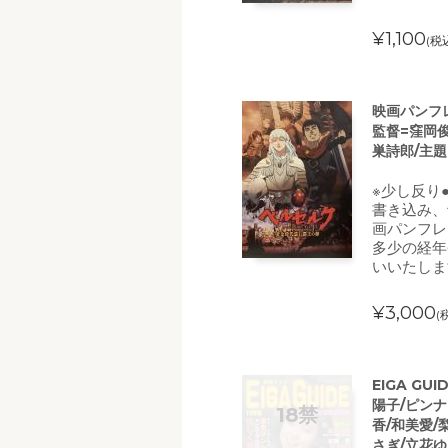
¥1,100
(税
映画パンフ
監督=窪岡俊
巣詩郎/主題
※少し反り
書き込み、
画パンフレ
多少の経年
いいたしま
¥3,000
(
EIGA GU
陽子/ピン
香/和美愛/
さぎ/立花ゆ