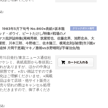
込)
1983年5月下旬号 No.860●表紙=坂本龍
クリックポスト他可
ッド・ボウイ、ビートたけし/特集=戦場のメ
マス批評誌特集(尾崎秀樹、筑紫哲也、佐藤忠男、池野忠央、大
屋哲、川本三郎、今野雄二、佐木隆三、横尾忠則)/細雪(市川崑v
/追悼 片岡千恵蔵(マキノ雅裕vs水野晴郎)/手塚治虫/他
5月15日発行/東京ニュース通信社
ヤケシミ、表紙底部から巻頭頁に
れがありますが、ほかの中身は
状態です。※古い雑誌ですので多
化はご理解くださいませ。※掲載
品は全て店頭・他サイト販売と
売り切れの際はキャンセル処理
ただきますので、御了承くださ
税込)