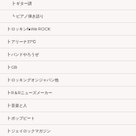
┣ ギター譜
┗ ピアノ弾き語り
┣ ロッキンf●We ROCK
┣ アリーナ37℃
┣ バンドやろうぜ
┣ GB
┣ ロッキングオンジャパン他
┣ R＆Rニューズメーカー
┣ 音楽と人
┣ ポップビート
┣ ジェイロックマガジン