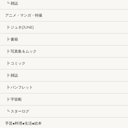
┗ 雑誌
アニメ・マンガ・特撮
┣ ジュネ(JUNE)
┣ 書籍
┣ 写真集＆ムック
┣ コミック
┣ 雑誌
┣ パンフレット
┣ 宇宙船
┗ スターログ
手芸●料理●生活●絵本