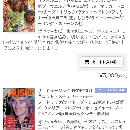
リフォルニア・ジャム2=エアロスミス,ハート,,
ボブ・ウエルチ他●KISS/ポール・マッカートニ
ー/チープ・トリック/ヴァン・ヘイレン/フォリ
ナー/原田真二/甲斐よしひろ/ライ・クーダー/ロ
ーリング・ストーンズ他
背ヤケ●表紙、裏表紙にキズ、カスレ●三方に
ヤケ●書き込み、切り取りはございません●古
い雑誌ですので明記された状態と多少の経年劣化にご理解の上
で注文をお願いいたします。
¥3,000
(税込)
ザ・ミュージック 1979年3月
クリックポスト他可
号ロッド・スチュワート●チー
プ・トリック/ケイト・ブッシュ/ボストン/ゴダ
イゴ/マリア・マルダー/レオ・セイヤー/トム・
ロビンソン他●劇画ロックシティ最終回
背ヤケ●表紙、裏表紙、三方にキズ、カスレ●
三方とページ端にヤケ※古い雑誌ですので多