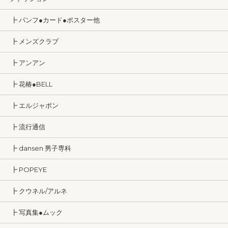
┣ パンフ●カード●ポスター他
┣ メンズクラブ
┣ アンアン
┣ 花椿●BELL
┣ エルジャポン
┣ 流行通信
┣ dansen 男子専科
┣ POPEYE
┣ クウネル/アルネ
┣ 写真集●ムック