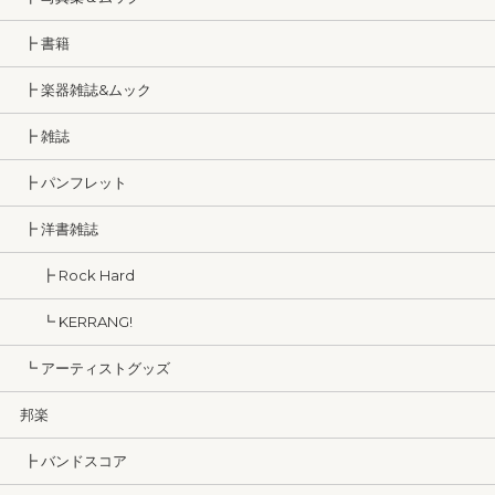
┣ 書籍
┣ 楽器雑誌&ムック
┣ 雑誌
┣ パンフレット
┣ 洋書雑誌
┣ Rock Hard
┗ KERRANG!
┗ アーティストグッズ
邦楽
┣ バンドスコア