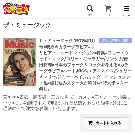
検索
カート
メニュー
ザ・ミュージック
会員登録
ザ・ミュージック 1978年1月
クリックポスト他可
ログイン
号●表紙＆カラーグラビア=オ
リビア・ニュートン・ジョン●特集=フリートウ
ッド・マック/ロリー・ギャラガー/サンタナ/吉
田拓郎●日本のフォーク＆ロックを考える●カラ
ーグラビア=ハート,KISS,エアロスミス,シュリー
＆マリー,ジミー・ペイジ,リンダ・ロンシュタッ
ト他●綴じ込みスター大百科付●⚠特大ポスター
無し,
背ヤケ●表紙、裏表紙、三方にキズ、カスレ●三方とページ端に
ヤケ●古い雑誌ですので明記された状態と多少の経年劣化にご
理解の上で注文をお願いいたします。