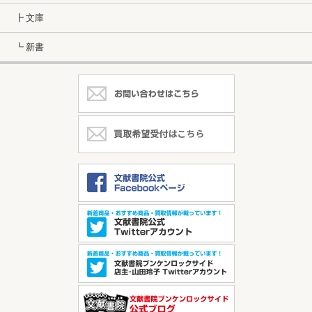
┣ 文庫
┗ 新書