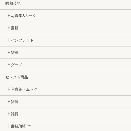
昭和芸能
┣ 写真集&ムック
┣ 書籍
┣ パンフレット
┣ 雑誌
┗ グッズ
セレクト商品
┣ 写真集・ムック
┣ 雑誌
┣ 雑貨
┣ 書籍/単行本