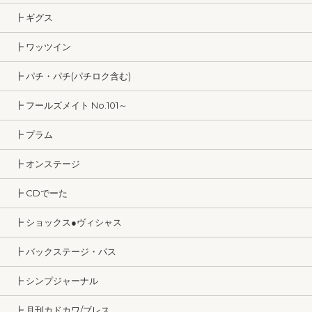
┣ ギグス
┣ ワッツイン
┣ パチ・パチ(パチロク含む)
┣ フールズメイト No.101～
┣ プラム
┣ オンステージ
┣ CDでーた
┣ ショックス●ヴィシャス
┣ バックステージ・パス
┣ シンプジャーナル
┣ 月刊カドカワ/ブレス