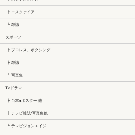
┣ エスクァイア
┗ 雑誌
スポーツ
┣ プロレス、ボクシング
┣ 雑誌
┗ 写真集
TVドラマ
┣ 台本●ポスター 他
┣ テレビ雑誌/写真集他
┗ テレビジョンエイジ