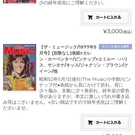
少の経年劣化にご理解ください。
¥3,000
(税込)
【ザ・ミュージック/1977年5
クリックポスト他可
月号】(別冊なし)表紙=カレ
ン・カーペンター/ピンナップ=エミルー・ハリ
ス、サンタナ/キッス/ジャクソン・ブラウン/ク
イーン/他
昭和52年5月1日発行/The Music/小学館/ピン
ナップ付●表紙から頁にかけて折れ、背に
少々傷み、全般に少々角折れ、経年並の変色
等がありますが、本文に激しい汚れや書き込
み等はございません。※古い雑誌ですので経年劣化はご理解く
ださいませ。