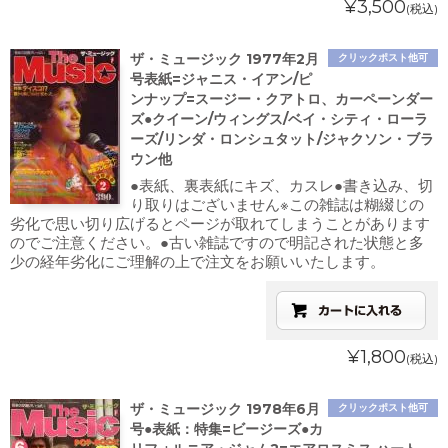
¥3,500
(税込)
ザ・ミュージック 1977年2月
クリックポスト他可
号表紙=ジャニス・イアン/ピ
ンナップ=スージー・クアトロ、カーペーンダー
ズ●クイーン/ウィングス/ベイ・シティ・ローラ
ーズ/リンダ・ロンシュタット/ジャクソン・ブラ
ウン他
●表紙、裏表紙にキズ、カスレ●書き込み、切
り取りはございません※この雑誌は糊綴じの
劣化で思い切り広げるとページが取れてしまうことがあります
のでご注意ください。●古い雑誌ですので明記された状態と多
少の経年劣化にご理解の上で注文をお願いいたします。
¥1,800
(税込)
ザ・ミュージック 1978年6月
クリックポスト他可
号●表紙：特集=ビージーズ●カ