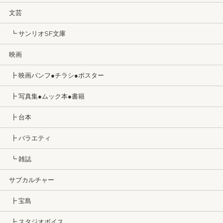
文芸
┗ サンリオSF文庫
映画
┣ 映画パンフ●チラシ●ポスター
┣ 写真集●ムック本●書籍
┣ 台本
┣ バラエティ
┗ 雑誌
サブカルチャー
┣ 宝島
┣ スタジオボイス