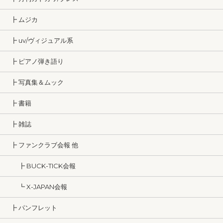
┣ ムジカ
┣ uv/ヴィジュアル系
┣ ピアノ弾き語り
┣ 写真集＆ムック
┣ 書籍
┣ 雑誌
┣ ファンクラブ会報 他
┣ BUCK-TICK会報
┗ X-JAPAN会報
┣ パンフレット