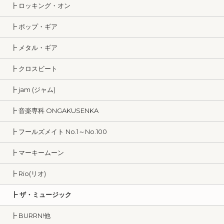
┣ ロッキング・オン
┣ ポップ・ギア
┣ メタル・ギア
┣ クロスビート
┣ jam (ジャム)
┣ 音楽専科 ONGAKUSENKA
┣ フールズメイト No.1～No.100
┣ マーキームーン
┣ Rio(リオ)
┣ ザ・ミュージック
┣ BURRN!他