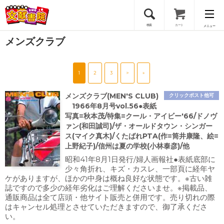
検索
カート
メニュー
メンズクラブ
会員登録
1
2
3
>
»
ログイン
メンズクラブ(MEN'S CLUB)
クリックポスト他可
1966年8月号vol.56●表紙
写真=秋本茂/特集=クール・アイビー'66/ドノヴ
ァン(和田誠司)/ザ・オールドタウン・シンガー
ス(マイク真木)/くたばれPTA(作=筒井康隆、絵=
上野紀子)/信州は夏の学校(小林泰彦)/他
昭和41年8月1日発行/婦人画報社●表紙底部に
少々角折れ、キズ・カスレ、一部頁に経年ヤ
ケがありますが、ほかの中身は概ね良好な状態です。※古い雑
誌ですので多少の経年劣化はご理解くださいませ。※掲載品、
通販商品は全て店頭・他サイト販売と併用です。売り切れの際
はキャンセル処理とさせていただきますので、御了承くださ
い。