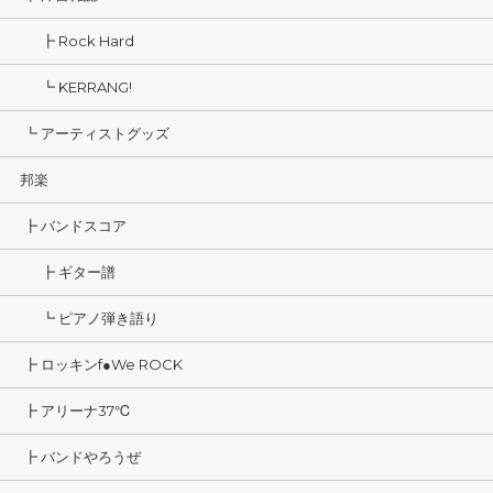
┣ Rock Hard
┗ KERRANG!
┗ アーティストグッズ
邦楽
┣ バンドスコア
┣ ギター譜
┗ ピアノ弾き語り
┣ ロッキンf●We ROCK
┣ アリーナ37℃
┣ バンドやろうぜ