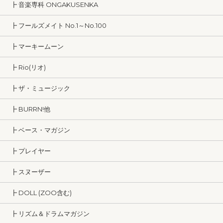
┣ 音楽専科 ONGAKUSENKA
┣ フールズメイト No.1～No.100
┣ マーキームーン
┣ Rio(リオ)
┣ ザ・ミュージック
┣ BURRN!他
┣ ベース・マガジン
┣ プレイヤー
┣ スヌーザー
┣ DOLL (ZOO含む)
┣ リズム＆ドラムマガジン