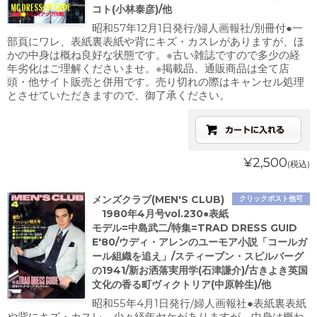
コト(小林泰彦)/他
昭和57年12月1日発行/婦人画報社/別冊付●一
部頁にワレ、表紙裏表紙や背にキズ・カスレがありますが、ほ
かの中身は概ね良好な状態です。※古い雑誌ですので多少の経
年劣化はご理解くださいませ。※掲載品、通販商品は全て店
頭・他サイト販売と併用です。売り切れの際はキャンセル処理
とさせていただきますので、御了承ください。
¥2,500
(税込)
メンズクラブ(MEN'S CLUB)
クリックポスト他可
1980年4月号vol.230●表紙
モデル=中島武二/特集=TRAD DRESS GUID
E'80/ウディ・アレンのユーモア小説「コールガ
ール組織を追え」/スティーブン・スピルバーグ
の1941/新お洒落実用学(石津謙介)/古きよき英国
文化の香る町ヴィクトリア(中原幹生)/他
昭和55年4月1日発行/婦人画報社●表紙裏表紙
や背にキズ・カスレ、少々経年ヤケがありますが、中身は概ね