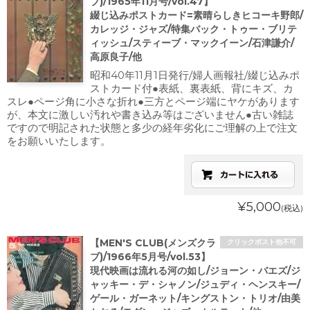
ブ)/1965年11月号/vol.47】
綴じ込みポストカード=素晴らしきヒコーキ野郎/
カレッジ・ジャズ/特集バック・トゥー・ブリテ
ィッシュ/スティーブ・マックイーン/石津謙介/
高原良子/他
昭和40年11月1日発行/婦人画報社/綴じ込みポ
ストカード付●表紙、裏表紙、背にキズ、カ
スレ●ページ角に小さな折れ●三方とページ端にヤケがあります
が、本文に激しい汚れや書き込み等はございません●古い雑誌
ですので明記された状態と多少の経年劣化にご理解の上で注文
をお願いいたします。
¥5,000
(税込)
【MEN'S CLUB(メンズクラ
クリックポスト他不可
ブ)/1966年5月号/vol.53】
現代映画は流れる河の如し/ジョーン・バエズ/ジ
ャッキー・デ・シャノン/ジュディ・ヘンスキー/
ゲール・ガーネット/キングストン・トリオ/由美