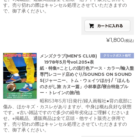
す。売り切れの際はキャンセル処理とさせていただきますの
で、御了承ください。
¥1,800
(税込)
メンズクラブ(MEN'S CLUB)
クリックポスト他可
1978年5月号vol.205●表
紙・特集=ことしの流行色アース・カラー/輸入盤
専門レコード店めぐり/SOUNDS ON SOUND
S(ジャーニー、トム・ウェイツほか) /「ほんも
のさがし旅 カヌー篇」小林泰彦/寝台特急ブル
ー・トレインの旅/他
昭和53年5月1日発行/婦人画報社●背の底部に
傷み、ほかキズ・カスレがありますが、中身は概ね良好な状態
です。※古い雑誌ですので多少の経年劣化はご理解くださいま
せ。※掲載品、通販商品は全て店頭・他サイト販売と併用で
す。売り切れの際はキャンセル処理とさせていただきますの
で、御了承ください。