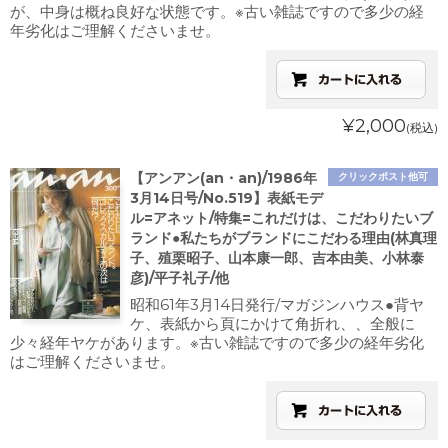
が、中身は概ね良好な状態です。※古い雑誌ですので多少の経
年劣化はご理解くださいませ。
¥2,000
(税込)
【アンアン(an・an)/1986年
クリックポスト他可
3月14日号/No.519】表紙モデ
ル=アネット/特集=これだけは、こだわりたいブ
ランド●私たちがブランドにこだわる理由(林真理
子、殖栗昭子、山本康一郎、吉本由美、小林泰
彦)/平子礼子/他
昭和61年3月14日発行/マガジンハウス●背ヤ
ケ、表紙から頁にかけて角折れ、、全般に
少々経年ヤケがあります。※古い雑誌ですので多少の経年劣化
はご理解くださいませ。