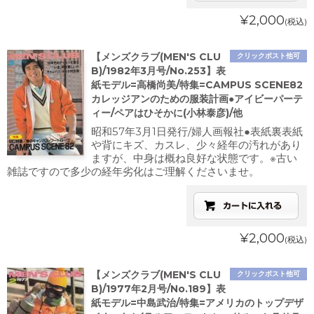
¥2,000
(税込)
【メンズクラブ(MEN'S CLU
クリックポスト他可
B)/1982年3月号/No.253】表
紙モデル=高橋尚美/特集=CAMPUS SCENE82
カレッジアンのための服装計画●アイビーパーテ
ィー/ペアはひそかに(小林泰彦)/他
昭和57年3月1日発行/婦人画報社●表紙裏表紙
や背にキズ、カスレ、少々経年の汚れがあり
ますが、中身は概ね良好な状態です。※古い
雑誌ですので多少の経年劣化はご理解くださいませ。
¥2,000
(税込)
【メンズクラブ(MEN'S CLU
クリックポスト他可
B)/1977年2月号/No.189】表
紙モデル=中島武治/特集=アメリカのトップデザ