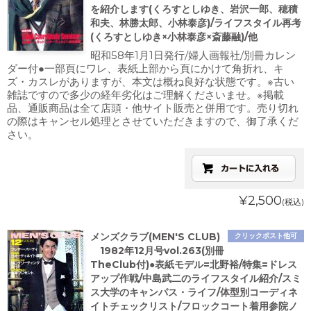
を紹介します(くろすとしゆき、岩沢一郎、穂積
和夫、林勝太郎、小林泰彦)/ライフスタイル再考
(くろすとしゆき×小林泰彦×斎藤融)/他
昭和58年1月1日発行/婦人画報社/別冊カレン
ダー付●一部頁にワレ、表紙上部から頁にかけて角折れ、キ
ズ・カスレがありますが、本文は概ね良好な状態です。※古い
雑誌ですので多少の経年劣化はご理解くださいませ。※掲載
品、通販商品は全て店頭・他サイト販売と併用です。売り切れ
の際はキャンセル処理とさせていただきますので、御了承くだ
さい。
¥2,500
(税込)
メンズクラブ(MEN'S CLUB)
クリックポスト他可
1982年12月号vol.263(別冊
TheClub付)●表紙モデル=北野裕/特集=ドレス
アップ作戦/中島武二のライフスタイル紹介/スミ
ス大学のキャンパス・ライフ/体型別コーディネ
イトチェックリスト/フロックコート着用参院ノ