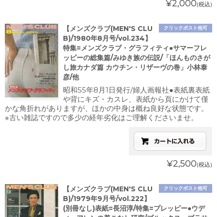
¥2,000
(税込)
【メンズクラブ(MEN'S CLU
クリックポスト他可
B)/1980年8月号/vol.234】
特集=メンズクラブ・グラフィティ●サマーフレ
ッピーの総集篇/みゆき族の伝説/「ほんものさが
し旅カナダ篇 カウチン・リザーヴの巻」小林泰
彦/他
昭和55年8月1日発行/婦人画報社●表紙裏表紙
や背にキズ・カスレ、表紙から頁にかけて僅
かな角折れがありますが、ほかの中身は概ね良好な状態です。
※古い雑誌ですので多少の経年劣化はご理解くださいませ。
¥2,500
(税込)
【メンズクラブ(MEN'S CLU
クリックポスト他可
B)/1979年9月号/vol.222】
(別冊なし)表紙=長沼淳/特集=プレッピー●ウデ