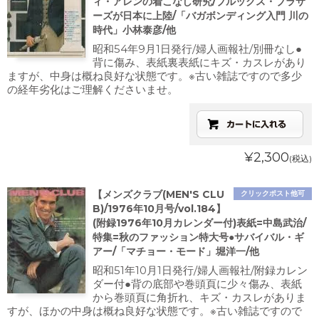
ィ・アレンの着こなし研究/ブルックス・ブラサ
ーズが日本に上陸/「バガボンディング入門 川の
時代」小林泰彦/他
昭和54年9月1日発行/婦人画報社/別冊なし●
背に傷み、表紙裏表紙にキズ・カスレがあり
ますが、中身は概ね良好な状態です。※古い雑誌ですので多少
の経年劣化はご理解くださいませ。
¥2,300
(税込)
【メンズクラブ(MEN'S CLU
クリックポスト他可
B)/1976年10月号/vol.184】
(附録1976年10月カレンダー付)表紙=中島武治/
特集=秋のファッション特大号●サバイバル・ギ
アー/「マチョー・モード」堀洋一/他
昭和51年10月1日発行/婦人画報社/附録カレン
ダー付●背の底部や巻頭頁に少々傷み、表紙
から巻頭頁に角折れ、キズ・カスレがありま
すが、ほかの中身は概ね良好な状態です。※古い雑誌ですので