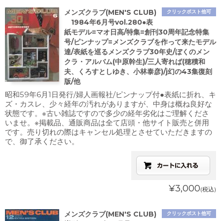
メンズクラブ(MEN'S CLUB)
クリックポスト他可
1984年6月号vol.280●表
紙モデル=マオ日高/特集=創刊30周年記念特集
号/ピンナップ=メンズクラブを作って来たモデル
達/表紙を巡るメンズクラブ30年史/ぼくのメン
クラ・アルバム(中原幹生)/三人寄れば(穂積和
夫、くろすとしゆき、小林泰彦)/j幻の43集復刻
版/他
昭和59年6月1日発行/婦人画報社/ピンナップ付●表紙に折れ、キ
ズ・カスレ、少々経年の汚れがありますが、中身は概ね良好な
状態です。※古い雑誌ですので多少の経年劣化はご理解くださ
いませ。※掲載品、通販商品は全て店頭・他サイト販売と併用
です。売り切れの際はキャンセル処理とさせていただきますの
で、御了承ください。
¥3,000
(税込)
メンズクラブ(MEN'S CLUB)
クリックポスト他可