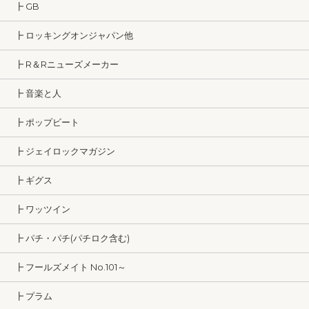
┣ GB
┣ ロッキングオンジャパン他
┣ R＆Rニューズメーカー
┣ 音楽と人
┣ ポップビート
┣ ジェイロックマガジン
┣ ギグス
┣ ワッツイン
┣ パチ・パチ(パチロク含む)
┣ フールズメイト No.101～
┣ プラム