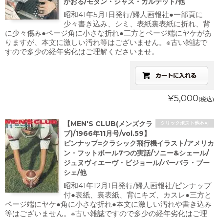
かおる/モダン・ジャズ・カルテット/他
昭和41年5月1日発行/婦人画報社●一部頁に
少々書き込み、シミ、表紙裏表紙に折れ、背
に少々傷み●ページ角に小さな折れ●三方とページ端にヤケがあ
りますが、本文に激しい汚れ等はございません。※古い雑誌で
すので多少の経年劣化はご理解くださいませ。
¥5,000
(税込)
【MEN'S CLUB(メンズクラ
クリックポスト他不可
ブ)/1966年11月号/vol.59】
ピンナップ=クラシック飛行機イラスト/アメリカ
ン・フットボール7つの実話/ソニー&シェール/
ジュヌヴィエーヴ・ビジョール/バーバラ・ブー
シェ/他
昭和41年12月1日発行/婦人画報社/ピンナップ
付●表紙、裏表紙、背にキズ、カスレ●三方と
ページ端にヤケ●角に小さな折れ●本文に激しい汚れや書き込み
等はございません。※古い雑誌ですので多少の経年劣化はご理