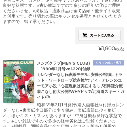
良好な状態です。※古い雑誌ですので多少の経年劣化はご理解
くださいませ。※掲載品、通販商品は全て店頭・他サイト販売
と併用です。売り切れの際はキャンセル処理とさせていただき
ますので、御了承ください。
¥1,800
(税込)
メンズクラブ(MEN'S CLUB)
クリックポスト他可
1980年2月号vol.228(付録
カレンダーなし)●表紙モデル=安藤公/特集=トラ
ッド・ワードローブ総点検/ウディ・アレンのユ
ーモア小説「心霊現象は実在する!」/石津謙介流
着こなし術大公開/WHYヒゲ?/北海道スキー・ガ
イド/他
昭和55年2月1日発行/婦人画報社/※付録カレン
ダーなし●裏表紙小口部分に少々傷み、表紙底部に少々角折
れ、ほかキズ・カスレがありますが、中身は概ね良好な状態で
す。※古い雑誌ですので多少の経年劣化はご理解くださいま
せ。※掲載品、通販商品は全て店頭・他サイト販売と併用で