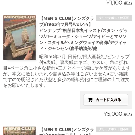
¥1,100
(税込)
【MEN'S CLUB(メンズクラ
クリックポスト他不可
ブ)/1965年7月号/vol.44】
ピンナップ=帆船日本丸イラスト/スタン・ゲッ
ツ/バーミューダ・ショーツ/アイビーとマジソ
ン・スタイル/ヘミングウェイの肖像/デヴィッ
ド・ジャンセン/嘉手納清美/他
昭和40年7月1日発行/婦人画報社/ピンナップ
付●表紙、裏表紙にキズ、カスレ、角に折れ
目●ページ角に小さな折れ●三方とページ端にヤケ等があります
が、本文に激しい汚れや書き込み等はございません●古い雑誌
ですので明記された状態と多少の経年劣化にご理解の上で注文
をお願いいたします。
¥5,000
(税込)
【MEN'S CLUB(メンズクラ
クリックポスト他不可