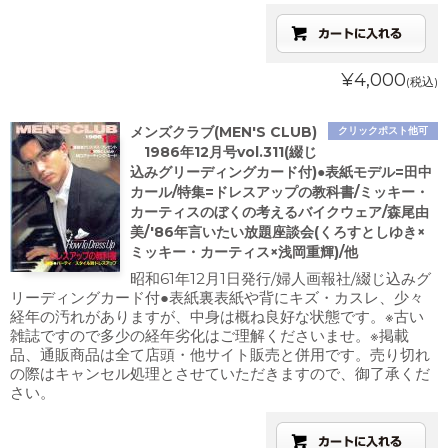
¥4,000
(税込)
メンズクラブ(MEN'S CLUB)
クリックポスト他可
1986年12月号vol.311(綴じ
込みグリーディングカード付)●表紙モデル=田中
カール/特集=ドレスアップの教科書/ミッキー・
カーティスのぼくの考えるバイクウェア/森尾由
美/'86年言いたい放題座談会(くろすとしゆき×
ミッキー・カーティス×浅岡重輝)/他
昭和61年12月1日発行/婦人画報社/綴じ込みグ
リーディングカード付●表紙裏表紙や背にキズ・カスレ、少々
経年の汚れがありますが、中身は概ね良好な状態です。※古い
雑誌ですので多少の経年劣化はご理解くださいませ。※掲載
品、通販商品は全て店頭・他サイト販売と併用です。売り切れ
の際はキャンセル処理とさせていただきますので、御了承くだ
さい。