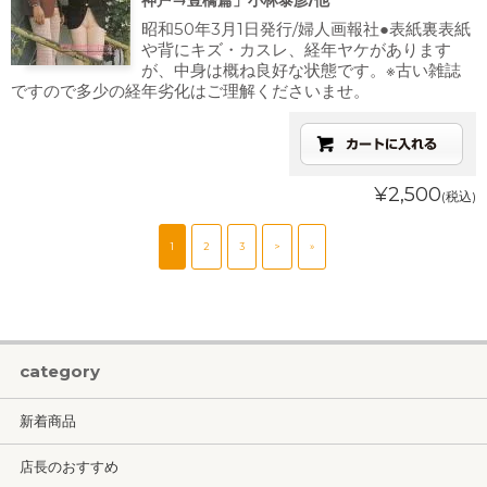
神戸→豊橋篇」小林泰彦/他
昭和50年3月1日発行/婦人画報社●表紙裏表紙
や背にキズ・カスレ、経年ヤケがあります
が、中身は概ね良好な状態です。※古い雑誌
ですので多少の経年劣化はご理解くださいませ。
¥2,500
(税込)
1
2
3
>
»
category
新着商品
店長のおすすめ