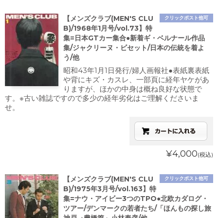
【メンズクラブ(MEN'S CLU
クリックポスト他可
B)/1968年1月号/vol.73】特
集=日本GTカー集合●新着ギ・ベルナール作品
集/ジャクリーヌ・ビセット/日本の伝統を着よ
う/他
昭和43年1月1日発行/婦人画報社●表紙裏表紙
や背にキズ・カスレ、一部頁に経年ヤケがあ
りますが、ほかの中身は概ね良好な状態で
す。※古い雑誌ですので多少の経年劣化はご理解くださいま
せ。
¥4,000
(税込)
【メンズクラブ(MEN'S CLU
クリックポスト他可
B)/1975年3月号/vol.163】特
集=ナウ・アイビー3つのTPO●北欧カダログ・
ツアー/デンマークの若者たち/「ほんもの探し旅