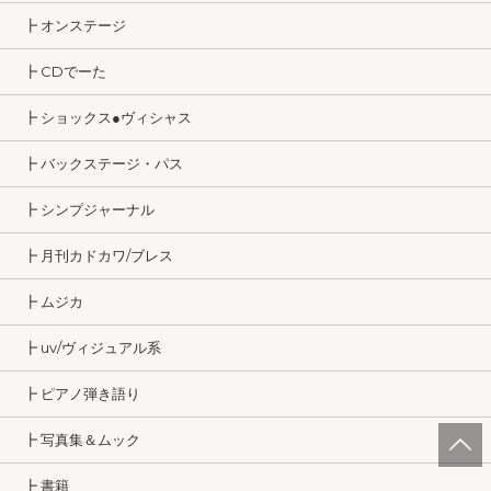
┣ オンステージ
┣ CDでーた
┣ ショックス●ヴィシャス
┣ バックステージ・パス
┣ シンプジャーナル
┣ 月刊カドカワ/ブレス
┣ ムジカ
┣ uv/ヴィジュアル系
┣ ピアノ弾き語り
┣ 写真集＆ムック
┣ 書籍