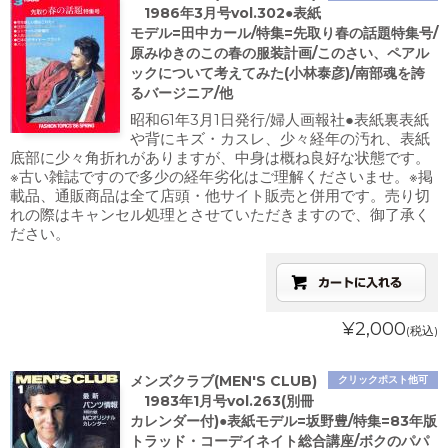
1986年3月号vol.302●表紙
モデル=田中カール/特集=先取り春の話題特集号/
原みゆきのこの春の服装計画/このさい、ペアル
ックについて考えてみた(小林泰彦)/南部魂を誇
るバージニア/他
昭和61年3月1日発行/婦人画報社●表紙裏表紙
や背にキズ・カスレ、少々経年の汚れ、表紙
底部に少々角折れがありますが、中身は概ね良好な状態です。
※古い雑誌ですので多少の経年劣化はご理解くださいませ。※掲
載品、通販商品は全て店頭・他サイト販売と併用です。売り切
れの際はキャンセル処理とさせていただきますので、御了承く
ださい。
¥2,000
(税込)
メンズクラブ(MEN'S CLUB)
クリックポスト他可
1983年1月号vol.263(別冊
カレンダー付)●表紙モデル=坂野豊/特集=83年版
トラッド・コーデイネイト総合講座/ボクのパパ