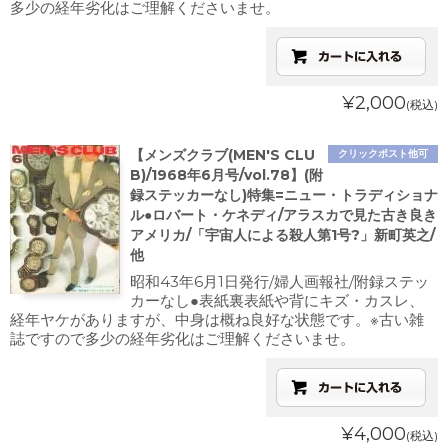
多少の経年劣化はご理解くださいませ。
¥2,000
(税込)
【メンズクラブ(MEN'S CLU
クリックポスト他可
B)/1968年6月号/vol.78】(附
録ステッカーなし)特集=ニュー・トラディショナ
ル●ロバート・ケネディ/アラスカで見た古き良き
アメリカ/「宇宙人による殺人第1号?」新町英之/
他
昭和43年6月1日発行/婦人画報社/附録ステッ
カーなし●表紙裏表紙や背にキズ・カスレ、
経年ヤケがありますが、中身は概ね良好な状態です。※古い雑
誌ですので多少の経年劣化はご理解くださいませ。
¥4,000
(税込)