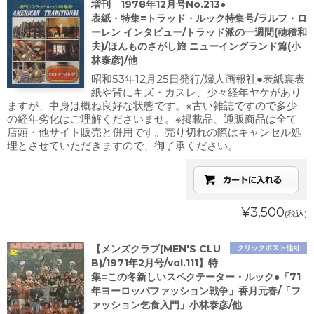
増刊 1978年12月号No.213●
表紙・特集=トラッド・ルック特集号/ラルフ・ロ
ーレン インタビュー/トラッド派の一週間(穂積和
夫)/ほんものさがし旅 ニューイングランド篇(小
林泰彦)/他
昭和53年12月25日発行/婦人画報社●表紙裏表
紙や背にキズ・カスレ、少々経年ヤケがあり
ますが、中身は概ね良好な状態です。※古い雑誌ですので多少
の経年劣化はご理解くださいませ。※掲載品、通販商品は全て
店頭・他サイト販売と併用です。売り切れの際はキャンセル処
理とさせていただきますので、御了承ください。
¥3,500
(税込)
【メンズクラブ(MEN'S CLU
クリックポスト他可
B)/1971年2月号/vol.111】特
集=この冬新しいスペクテーター・ルック●「71
年ヨーロッパファッション戦争」香月元春/「フ
ァッション乞食入門」小林泰彦/他