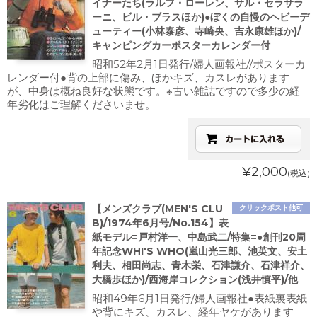
イナーたち(ラルフ・ローレン、サル・セラサラ
ーニ、ビル・ブラスほか)●ぼくの自慢のヘビーデ
ューティー(小林泰彦、寺崎央、吉永康雄ほか)/
キャンピングカーポスターカレンダー付
昭和52年2月1日発行/婦人画報社//ポスターカ
レンダー付●背の上部に傷み、ほかキズ、カスレがあります
が、中身は概ね良好な状態です。※古い雑誌ですので多少の経
年劣化はご理解くださいませ。
¥2,000
(税込)
【メンズクラブ(MEN'S CLU
クリックポスト他可
B)/1974年6月号/No.154】表
紙モデル=戸村洋一、中島武二/特集=●創刊20周
年記念WHI'S WHO(嵐山光三郎、池英文、安土
利夫、相田尚志、青木栄、石津謙介、石津祥介、
大橋歩ほか)/西海岸コレクション(浅井慎平)/他
昭和49年6月1日発行/婦人画報社●表紙裏表紙
や背にキズ、カスレ、経年ヤケがあります