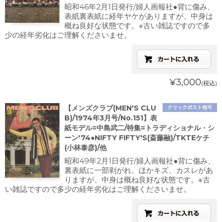
昭和46年2月1日発行/婦人画報社●背に傷み、
表紙裏表紙に経年ヤケがありますが、中身は
概ね良好な状態です。※古い雑誌ですので多
少の経年劣化はご理解くださいませ。
¥3,000
(税込)
【メンズクラブ(MEN'S CLU
クリックポスト他可
B)/1974年3月号/No.151】表
紙モデル=中島武二/特集=トラディショナル・シ
ーン'74●NIFTY FIFTY'S(斎藤融)/TKTEケチ
(小林泰彦)/他
昭和49年2月1日発行/婦人画報社●背に傷み、
裏表紙に一部剥がれ、ほかキズ、カスレがあ
りますが、中身は概ね良好な状態です。※古
い雑誌ですので多少の経年劣化はご理解くださいませ。