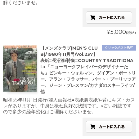
解くださいませ。
¥5,000
(税込)
【メンズクラブ(MEN'S CLU
クリックポスト他可
B)/1980年11月号/vol.237】
表紙=長沼淳/特集=COUNTRY TRADITIONA
L●「ニョーヨークフレイバーのデザイナーた
ち」ピンキー・ウォルマン、ダイアン・ボートリ
ー、アラン・フラッサー、バート・プーリッツア
ー、ジーン・プレスマン/カナダのスキーライフ/
他
昭和55年11月1日発行/婦人画報社●表紙裏表紙や背にキズ・カス
レがありますが、中身は概ね良好な状態です。※古い雑誌です
ので多少の経年劣化はご理解くださいませ。