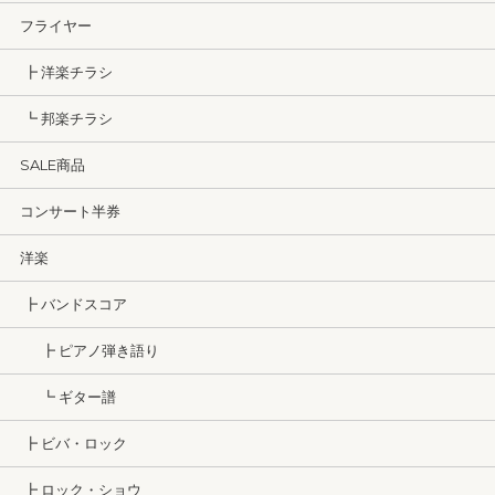
フライヤー
┣ 洋楽チラシ
┗ 邦楽チラシ
SALE商品
コンサート半券
洋楽
┣ バンドスコア
┣ ピアノ弾き語り
┗ ギター譜
┣ ビバ・ロック
┣ ロック・ショウ