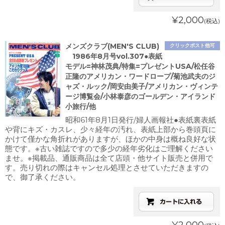
¥2,000
(税込)
メンズクラブ(MEN'S CLUB)
クリックポスト他可
1986年8月号vol.307●表紙
モデル=神林茂典/特集=プレゼントUSA/松任谷
正隆のアメリカン・ワードロープ/菊池武夫のジ
ャズ・ルック/岡安由美子/アメリカン・ヴィンテ
ージ博覧会/小林泰彦のゴールデン・アイランド
小旅行/他
昭和61年8月1日発行/婦人画報社●表紙裏表紙
や背にキズ・カスレ、少々経年の汚れ、表紙上部から巻頭頁に
かけて僅かな角折れがありますが、ほかの中身は概ね良好な状
態です。※古い雑誌ですので多少の経年劣化はご理解ください
ませ。※掲載品、通販商品は全て店頭・他サイト販売と併用で
す。売り切れの際はキャンセル処理とさせていただきますの
で、御了承ください。