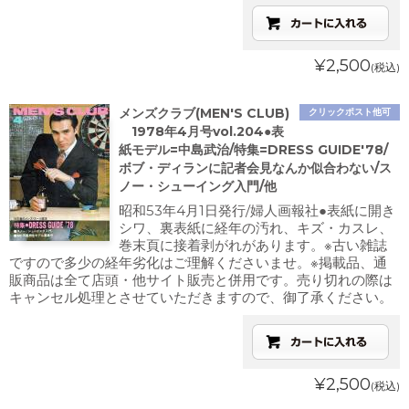
¥2,500
(税込)
メンズクラブ(MEN'S CLUB)
クリックポスト他可
1978年4月号vol.204●表
紙モデル=中島武治/特集=DRESS GUIDE'78/
ボブ・ディランに記者会見なんか似合わない/ス
ノー・シューイング入門/他
昭和53年4月1日発行/婦人画報社●表紙に開き
シワ、裏表紙に経年の汚れ、キズ・カスレ、
巻末頁に接着剥がれがあります。※古い雑誌
ですので多少の経年劣化はご理解くださいませ。※掲載品、通
販商品は全て店頭・他サイト販売と併用です。売り切れの際は
キャンセル処理とさせていただきますので、御了承ください。
¥2,500
(税込)