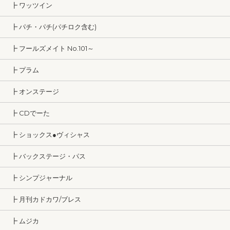
┣ ワッツイン
┣ パチ・パチ(パチロク含む)
┣ フールズメイト No.101～
┣ プラム
┣ オンステージ
┣ CDでーた
┣ ショックス●ヴィシャス
┣ バックステージ・パス
┣ シンプジャーナル
┣ 月刊カドカワ/ブレス
┣ ムジカ