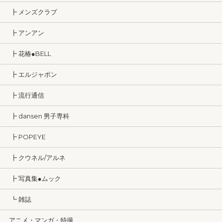
┣ メンズクラブ
┣ アンアン
┣ 花椿●BELL
┣ エルジャポン
┣ 流行通信
┣ dansen 男子専科
┣ POPEYE
┣ クウネル/アルネ
┣ 写真集●ムック
┗ 雑誌
アニメ・マンガ・特撮