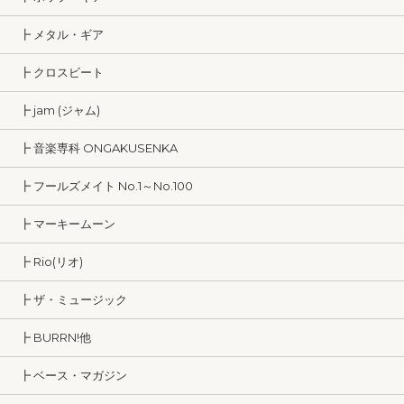
┣ メタル・ギア
┣ クロスビート
┣ jam (ジャム)
┣ 音楽専科 ONGAKUSENKA
┣ フールズメイト No.1～No.100
┣ マーキームーン
┣ Rio(リオ)
┣ ザ・ミュージック
┣ BURRN!他
┣ ベース・マガジン