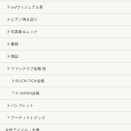
┣ uv/ヴィジュアル系
┣ ピアノ弾き語り
┣ 写真集＆ムック
┣ 書籍
┣ 雑誌
┣ ファンクラブ会報 他
┣ BUCK-TICK会報
┗ X-JAPAN会報
┣ パンフレット
┗ アーティストグッズ
女性アイドル・女優