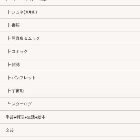
┣ ジュネ(JUNE)
┣ 書籍
┣ 写真集＆ムック
┣ コミック
┣ 雑誌
┣ パンフレット
┣ 宇宙船
┗ スターログ
手芸●料理●生活●絵本
文芸