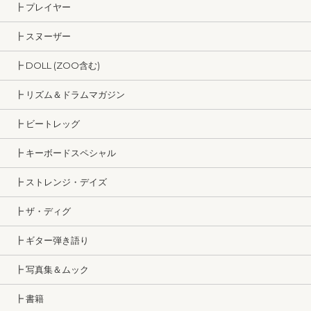
┣ プレイヤー
┣ スヌーザー
┣ DOLL (ZOO含む)
┣ リズム＆ドラムマガジン
┣ ビートレッグ
┣ キーボードスペシャル
┣ ストレンジ・デイズ
┣ ザ・ディグ
┣ ギター弾き語り
┣ 写真集＆ムック
┣ 書籍