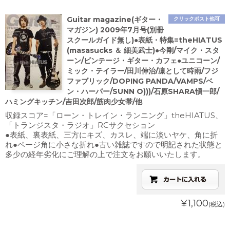
Guitar magazine(ギター・
クリックポスト他可
マガジン) 2009年7月号(別冊
スクールガイド無し)●表紙・特集=theHIATUS
(masasucks ＆ 細美武士)●今剛/マイク・スタ
ーン/ビンテージ・ギター・カフェ●ユニコーン/
ミック・テイラー/田川伸治/凛として時雨/フジ
ファブリック/DOPING PANDA/VAMPS/ベ
ン・ハーパー/SUNN O)))/石原SHARA愼一郎/
ハミングキッチン/吉田次郎/筋肉少女帯/他
収録スコア=「ローン・トレイン・ランニング」theHIATUS、
「トランジスタ・ラジオ」RCサクセション
●表紙、裏表紙、三方にキズ、カスレ、端に淡いヤケ、角に折
れ●ページ角に小さな折れ●古い雑誌ですので明記された状態と
多少の経年劣化にご理解の上で注文をお願いいたします。
¥1,100
(税込)