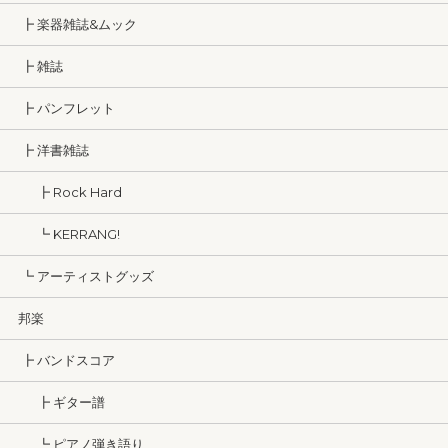
┣ 楽器雑誌&ムック
┣ 雑誌
┣ パンフレット
┣ 洋書雑誌
┣ Rock Hard
┗ KERRANG!
┗ アーティストグッズ
邦楽
┣ バンドスコア
┣ ギター譜
┗ ピアノ弾き語り