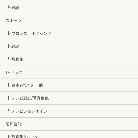
┗ 雑誌
スポーツ
┣ プロレス、ボクシング
┣ 雑誌
┗ 写真集
TVドラマ
┣ 台本●ポスター 他
┣ テレビ雑誌/写真集他
┗ テレビジョンエイジ
昭和芸能
┣ 写真集&ムック