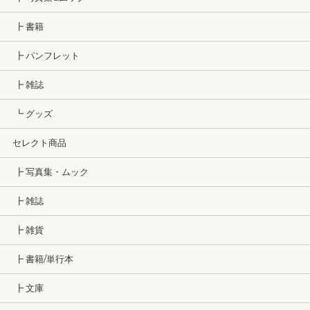
┣ 書籍
┣ パンフレット
┣ 雑誌
┗ グッズ
セレクト商品
┣ 写真集・ムック
┣ 雑誌
┣ 雑貨
┣ 書籍/単行本
┣ 文庫