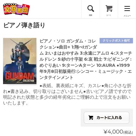
検索
カート
メニュー
ピアノ弾き語り
会員登録
ピアノ・ソロ ガンダム・コレ
クリックポスト他可
ログイン
クション●曲目= 1:翔べ!ガンダ
ム 2:いまはおやすみ 3:永遠にアムロ 4:スターチ
ルドレン 5:砂の十字架 6:哀 戦士 7:ビギニング :
めぐりあい 9:ターンAターン 10:AURA ●1999
年9月8日初版発行:シンコー・ミュージック・エ
ンタテインメント
●表紙、裏表紙にキズ、カスレ●角に小さな折
れ●書き込み、切り取りはございません●古いピアノ譜ですので
明記された状態と多少の経年劣化にご理解の上で注文をお願い
いたします。
¥4,000
(税込)