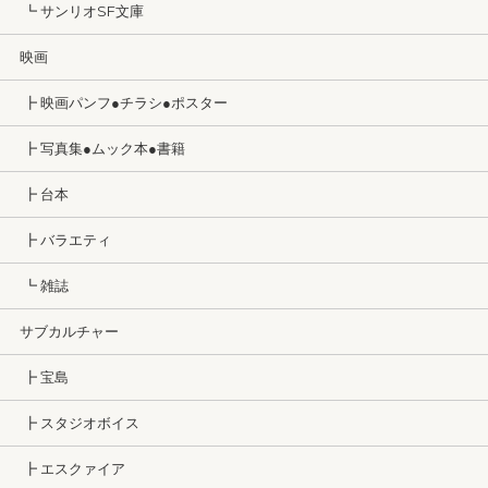
┗ サンリオSF文庫
映画
┣ 映画パンフ●チラシ●ポスター
┣ 写真集●ムック本●書籍
┣ 台本
┣ バラエティ
┗ 雑誌
サブカルチャー
┣ 宝島
┣ スタジオボイス
┣ エスクァイア