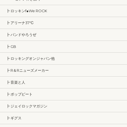
┣ ロッキンf●We ROCK
┣ アリーナ37℃
┣ バンドやろうぜ
┣ GB
┣ ロッキングオンジャパン他
┣ R＆Rニューズメーカー
┣ 音楽と人
┣ ポップビート
┣ ジェイロックマガジン
┣ ギグス