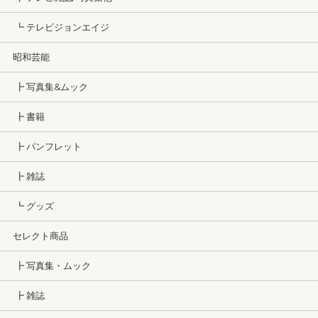
┗ テレビジョンエイジ
昭和芸能
┣ 写真集&ムック
┣ 書籍
┣ パンフレット
┣ 雑誌
┗ グッズ
セレクト商品
┣ 写真集・ムック
┣ 雑誌