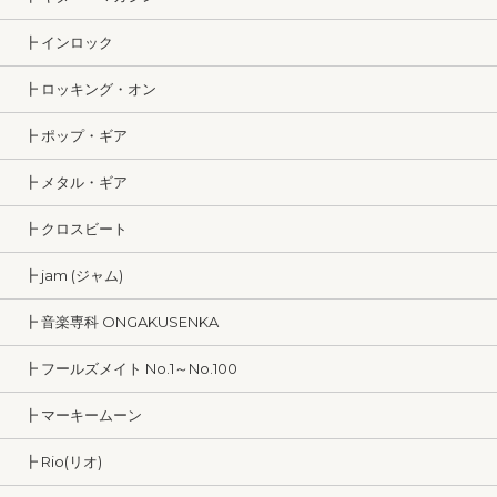
┣ インロック
┣ ロッキング・オン
┣ ポップ・ギア
┣ メタル・ギア
┣ クロスビート
┣ jam (ジャム)
┣ 音楽専科 ONGAKUSENKA
┣ フールズメイト No.1～No.100
┣ マーキームーン
┣ Rio(リオ)