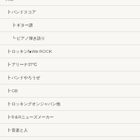
┣ バンドスコア
┣ ギター譜
┗ ピアノ弾き語り
┣ ロッキンf●We ROCK
┣ アリーナ37℃
┣ バンドやろうぜ
┣ GB
┣ ロッキングオンジャパン他
┣ R＆Rニューズメーカー
┣ 音楽と人