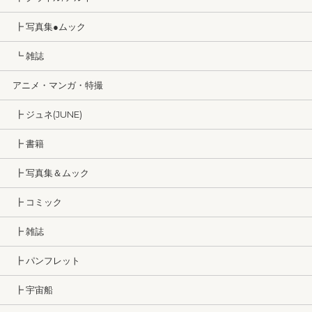
┣ 写真集●ムック
┗ 雑誌
アニメ・マンガ・特撮
┣ ジュネ(JUNE)
┣ 書籍
┣ 写真集＆ムック
┣ コミック
┣ 雑誌
┣ パンフレット
┣ 宇宙船