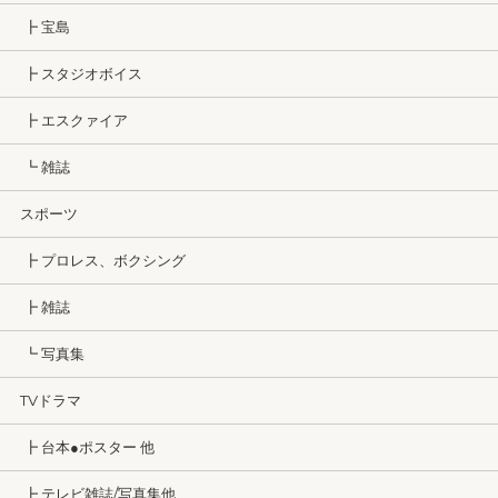
┣ 宝島
┣ スタジオボイス
┣ エスクァイア
┗ 雑誌
スポーツ
┣ プロレス、ボクシング
┣ 雑誌
┗ 写真集
TVドラマ
┣ 台本●ポスター 他
┣ テレビ雑誌/写真集他