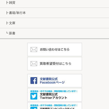
┣ 雑貨
┣ 書籍/単行本
┣ 文庫
┗ 新書