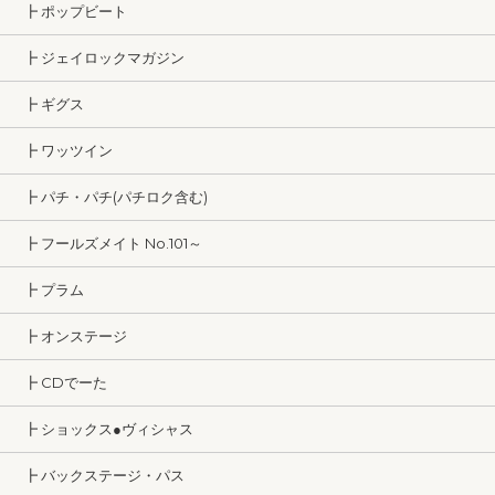
┣ ポップビート
┣ ジェイロックマガジン
┣ ギグス
┣ ワッツイン
┣ パチ・パチ(パチロク含む)
┣ フールズメイト No.101～
┣ プラム
┣ オンステージ
┣ CDでーた
┣ ショックス●ヴィシャス
┣ バックステージ・パス