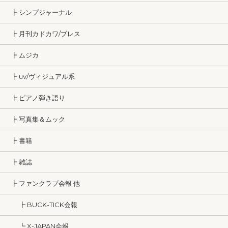
┣ シンプジャーナル
┣ 月刊カドカワ/ブレス
┣ ムジカ
┣ uv/ヴィジュアル系
┣ ピアノ弾き語り
┣ 写真集＆ムック
┣ 書籍
┣ 雑誌
┣ ファンクラブ会報 他
┣ BUCK-TICK会報
┗ X-JAPAN会報