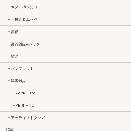
┣ ギター弾き語り
┣ 写真集＆ムック
┣ 書籍
┣ 楽器雑誌&ムック
┣ 雑誌
┣ パンフレット
┣ 洋書雑誌
┣ Rock Hard
┗ KERRANG!
┗ アーティストグッズ
邦楽