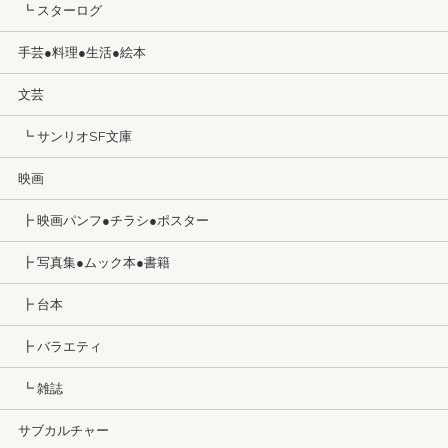
┗ スターログ
手芸●料理●生活●絵本
文芸
┗ サンリオSF文庫
映画
┣ 映画パンフ●チラシ●ポスター
┣ 写真集●ムック本●書籍
┣ 台本
┣ バラエティ
┗ 雑誌
サブカルチャー