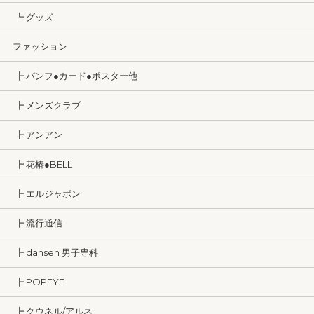
┗ グッズ
ファッション
┣ パンフ●カード●ポスター他
┣ メンズクラブ
┣ アンアン
┣ 花椿●BELL
┣ エルジャポン
┣ 流行通信
┣ dansen 男子専科
┣ POPEYE
┣ クウネル/アルネ