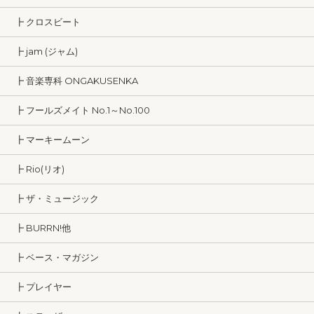
┣ クロスビート
┣ jam (ジャム)
┣ 音楽専科 ONGAKUSENKA
┣ フールズメイト No.1～No.100
┣ マーキームーン
┣ Rio(リオ)
┣ ザ・ミュージック
┣ BURRN!他
┣ ベース・マガジン
┣ プレイヤー