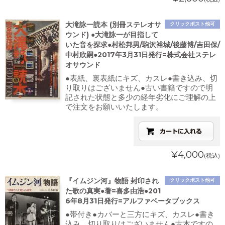
大滝詠一読本 (別冊ステレオサ
クリックポスト他可
ウンド) ●大滝詠一が目指して
いた音を探求●村松邦男/駒沢裕城/後藤博/吉田保/
中村欣嗣●2017年3月31日発行=株式会社ステレ
オサウンド
●表紙、裏表紙にキズ、カスレ●書き込み、切
り取りはございません●古い書籍ですので明
記された状態と多少の経年劣化にご理解の上
で注文をお願いいたします。
¥4,000
(税込)
『イムジン河』物語 封印され
クリックポスト他可
た歌の真実●著=喜多由浩●201
6年8月31日発行=アルファベータブックス
●帯付き●カバーと三方にキズ、カスレ●書き
込み、切り取りはございません●古本ですの