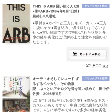
THIS IS ARB 闘い抜くんだ‼
クリックポスト他可
●著=ARB●1984年8月1日第1
刷発行=八曜社
●帯付き●カバーと三方にキズ、カスレ●三方
に淡いヤケ●書き込み、切り取りはございま
せん●古い雑誌ですので明記された状態と多
少の経年劣化にご理解の上で注文をお願いい
たします。
¥2,800
(税込)
オーディオそしてレコード ず
クリックポスト他可
るずるベッタリ、その物欲
記 ぶっといアナログな音を追い求めて 田中伊
佐資 2016年11月
2016年11月1日発行/音楽之友社●僅かなキズ・
カスレがありますが、中身は概ね良好な状態
です。※古い単行本ですので多少の経年劣化