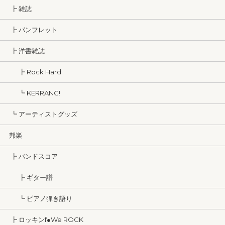
┣ 雑誌
┣ パンフレット
┣ 洋書雑誌
┣ Rock Hard
┗ KERRANG!
┗ アーティストグッズ
邦楽
┣ バンドスコア
┣ ギター譜
┗ ピアノ弾き語り
┣ ロッキンf●We ROCK