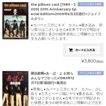
the pillows cast [1989－2
クリックポスト他可
009] 20th Anniversary Sp
ecial Edition●2009年6月3日発行=ジョイフ
ルタウン
●カバーと三方にキズ、カスレ●書き込み、切
り取りはございません●古本ですので明記さ
れた状態と多少の経年劣化にご理解の上で注
文をお願いいたします。
¥3,800
(税込)
横浜銀蝿●あ・ば・よ お前ら
クリックポスト他可
みんなマブかった●1983年12
月7日第1刷発行=集英社
●帯無し●カバーと三方にキズ、カスレ、少し
反り ●三方とページ端にヤケ●書き込み、切り
取りはございません●古本ですので明記され
た状態と多少の経年劣化にご理解の上で注文