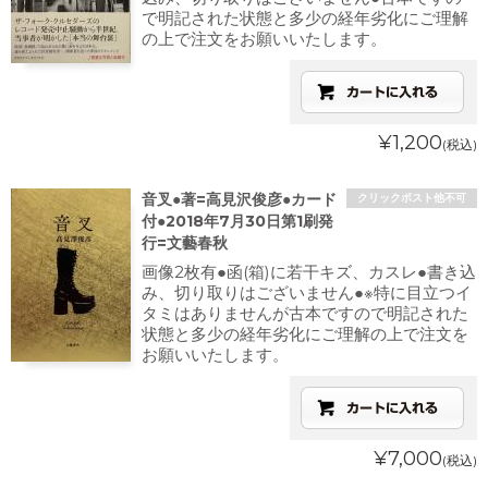
で明記された状態と多少の経年劣化にご理解
の上で注文をお願いいたします。
¥1,200
(税込)
音叉●著=高見沢俊彦●カード
クリックポスト他不可
付●2018年7月30日第1刷発
行=文藝春秋
画像2枚有●函(箱)に若干キズ、カスレ●書き込
み、切り取りはございません●※特に目立つイ
タミはありませんが古本ですので明記された
状態と多少の経年劣化にご理解の上で注文を
お願いいたします。
¥7,000
(税込)