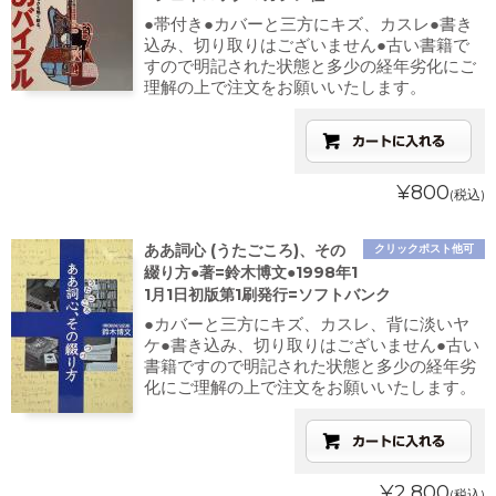
●帯付き●カバーと三方にキズ、カスレ●書き
込み、切り取りはございません●古い書籍で
すので明記された状態と多少の経年劣化にご
理解の上で注文をお願いいたします。
¥800
(税込)
ああ詞心 (うたごころ)、その
クリックポスト他可
綴り方●著=鈴木博文●1998年1
1月1日初版第1刷発行=ソフトバンク
●カバーと三方にキズ、カスレ、背に淡いヤ
ケ●書き込み、切り取りはございません●古い
書籍ですので明記された状態と多少の経年劣
化にご理解の上で注文をお願いいたします。
¥2,800
(税込)