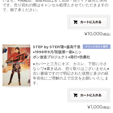
いませ。※掲載品、通販商品は全て店頭・他サイト販売と併用
です。売り切れの際はキャンセル処理とさせていただきますの
で、御了承ください。
¥10,000
(税込)
STEP by STEP/著=森高千里
クリックポスト他可
●1996年9月/初版第一刷●ニッ
ポン放送プロジェクト●発行=扶桑社
●カバーと三方にキズ、カスレ、下部に小さ
なシワ●書き込み、切り取りはございません●
古い書籍ですので明記された状態と多少の経
年劣化にご理解の上で注文をお願いいたしま
す。
¥1,000
(税込)