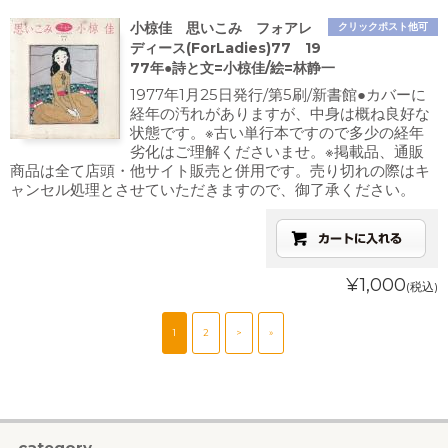
小椋佳 思いこみ フォアレ
クリックポスト他可
ディース(ForLadies)77 19
77年●詩と文=小椋佳/絵=林静一
1977年1月25日発行/第5刷/新書館●カバーに
経年の汚れがありますが、中身は概ね良好な
状態です。※古い単行本ですので多少の経年
劣化はご理解くださいませ。※掲載品、通販
商品は全て店頭・他サイト販売と併用です。売り切れの際はキ
ャンセル処理とさせていただきますので、御了承ください。
¥1,000
(税込)
1
2
>
»
category