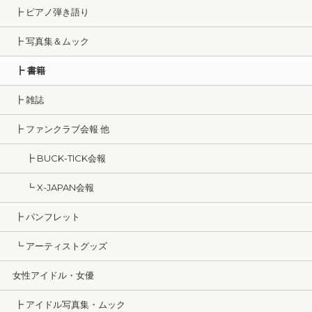
┣ ピアノ弾き語り
┣ 写真集＆ムック
┣ 書籍
┣ 雑誌
┣ ファンクラブ会報 他
┣ BUCK-TICK会報
┗ X-JAPAN会報
┣ パンフレット
┗ アーティストグッズ
女性アイドル・女優
┣ アイドル写真集・ムック