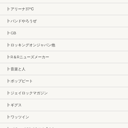
┣ アリーナ37℃
┣ バンドやろうぜ
┣ GB
┣ ロッキングオンジャパン他
┣ R＆Rニューズメーカー
┣ 音楽と人
┣ ポップビート
┣ ジェイロックマガジン
┣ ギグス
┣ ワッツイン