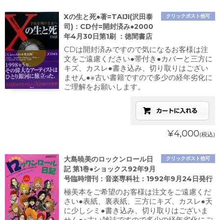
Xの生と死●著=TAIJI(沢田泰
クリックポスト他可
司)：CD付=開封済み●2000
年4月30日第1刷 ：徳間書店
CDは開封済みですので気になるお客様は注
文をご遠慮ください●帯付き●カバーと三方に
キズ、カスレ●書き込み、切り取りはござい
ません●※古い書籍ですので多少の経年劣化に
ご理解をお願いします。
¥4,000
(税込)
大島暁美のロックンロール日
クリックポスト他可
記 第1巻●ショックス92年9月
号臨時増刊：音楽専科社：1992年9月24日発行
極美本をご希望のお客様は注文をご遠慮くだ
さい●表紙、裏表紙、三方にキズ、カスレ●天
に少しシミ●書き込み、切り取りはございま
せん●※古い雑誌ですので多少の経年劣化にご