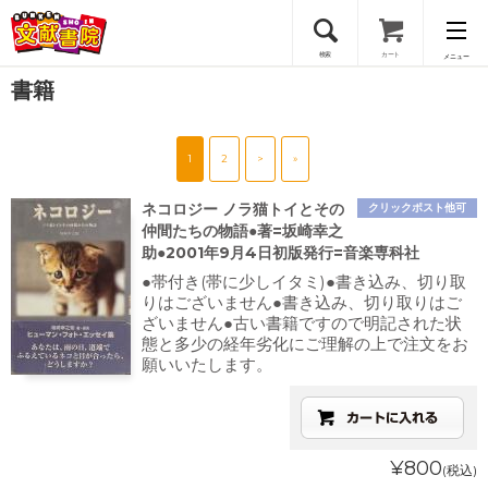
検索
カート
メニュー
書籍
会員登録
1
2
>
»
ログイン
ネコロジー ノラ猫トイとその
クリックポスト他可
仲間たちの物語●著=坂崎幸之
助●2001年9月4日初版発行=音楽専科社
●帯付き(帯に少しイタミ)●書き込み、切り取
りはございません●書き込み、切り取りはご
ざいません●古い書籍ですので明記された状
態と多少の経年劣化にご理解の上で注文をお
願いいたします。
¥800
(税込)