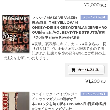
¥2,000
(税込)
マッシヴ MASSIVE Vol.35●
クリックポスト他可
表紙:特集=THE YELLOW M
ONKEY●DIR EN GREY/D'ERLANGER/BARO
QUE/lynch./VOLBEAT/THE STRUTS/首振
りDolls/Palaye Royale/清春
●表紙、裏表紙にキズ、カスレ●書き込み、切
り取りはございません●古い雑誌ですので明
記された状態と多少の経年劣化にご理解の上
で注文をお願いいたします。
¥1,200
(税込)
ジェイロック・バイブル ジェ
クリックポスト他可
イロックマガジンの読者が日
本のロックを熱く斬る●1996年5月1日第1刷発行
=ジェイロックマガジン社