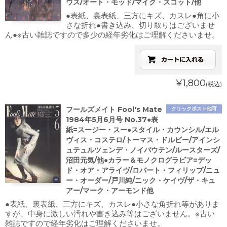
ウス/オート・モッド/マイク・スコット/他
●表紙、裏表紙、三方にキズ、カスレ●角に小
さな折れ●書き込み、切り取りはございませ
ん●※古い雑誌ですので多少の経年劣化はご理解くださいませ。
¥1,800
(税込)
フールズメイト Fool's Mate
クリックポスト他可
1984年5月6月号 No.37●表
紙=スージー・スー●スタイル・カウンシル/エル
ヴィス・コステロ/トーマス・ドルビー/アインシ
ュテュルツェンデ・ノイバウテン/ルースターズ/
沼田元気/他●カラー＆モノクログラビア=デッ
ド・オア・アライヴ/ロバート・フィリップ/ニュ
ー・オーダー/戸川純/ニック・ケイヴ/ザ・キュ
アー/マーク・アーモンド他
●表紙、裏表紙、三方にキズ、カスレ●小さな角折れ等がありま
すが、中身に激しい汚れや書き込み等はございません。※古い
雑誌ですので経年劣化はご理解くださいませ。