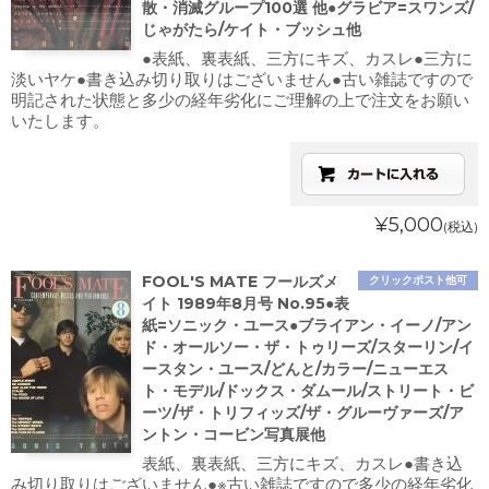
散・消滅グループ100選 他●グラビア=スワンズ/
じゃがたら/ケイト・ブッシュ他
●表紙、裏表紙、三方にキズ、カスレ●三方に
淡いヤケ●書き込み切り取りはございません●古い雑誌ですので
明記された状態と多少の経年劣化にご理解の上で注文をお願い
いたします。
¥5,000
(税込)
FOOL'S MATE フールズメ
クリックポスト他可
イト 1989年8月号 No.95●表
紙=ソニック・ユース●ブライアン・イーノ/アン
ド・オールソー・ザ・トゥリーズ/スターリン/イ
ースタン・ユース/どんと/カラー/ニューエス
ト・モデル/ドックス・ダムール/ストリート・ビ
ーツ/ザ・トリフィッズ/ザ・グルーヴァーズ/ア
ントン・コービン写真展他
表紙、裏表紙、三方にキズ、カスレ●書き込
み切り取りはございません●※古い雑誌ですので多少の経年劣化