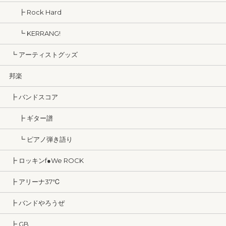
┣ Rock Hard
┗ KERRANG!
┗ アーティストグッズ
邦楽
┣ バンドスコア
┣ ギター譜
┗ ピアノ弾き語り
┣ ロッキンf●We ROCK
┣ アリーナ37℃
┣ バンドやろうぜ
┣ GB