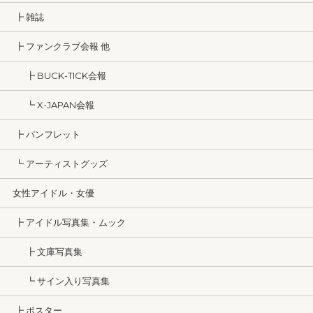
┣ 雑誌
┣ ファンクラブ会報 他
┣ BUCK-TICK会報
┗ X-JAPAN会報
┣ パンフレット
┗ アーティストグッズ
女性アイドル・女優
┣ アイドル写真集・ムック
┣ 文庫写真集
┗ サイン入り写真集
┣ ポスター