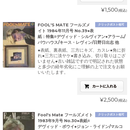
¥1,500
(税込)
FOOL'S MATE フールズメ
クリックポスト他可
イト 1984年11月号 No.39●表
紙：特集=デヴィッド・シルヴィアン●アラーム/
バウハウス/キース・レヴィン/日野日出志 他
●表紙、裏表紙、三方にキズ、カスレ●角に折
れ●三方に淡ヤケ●書き込み、切り取りはござ
いません●古い雑誌ですので明記された状態
と多少の経年劣化にご理解の上で注文をお願
いいたします。
¥2,500
(税込)
Fool's Mate フールズメイト
クリックポスト他可
1983年9月号 No.30●表紙=
デヴィッド・ボウイ●ジョン・ライドン/マルコ