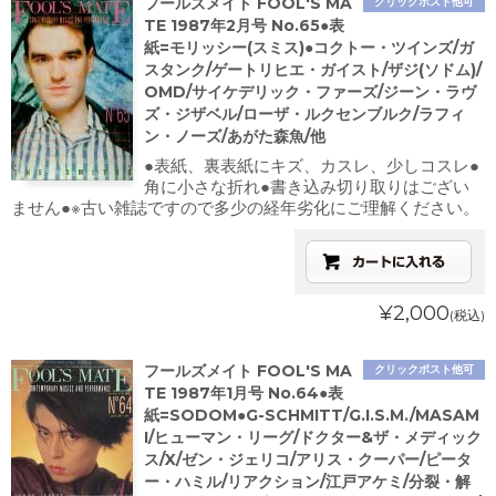
フールズメイト FOOL'S MA
クリックポスト他可
TE 1987年2月号 No.65●表
紙=モリッシー(スミス)●コクトー・ツインズ/ガ
スタンク/ゲートリヒエ・ガイスト/ザジ(ソドム)/
OMD/サイケデリック・ファーズ/ジーン・ラヴ
ズ・ジザベル/ローザ・ルクセンブルク/ラフィ
ン・ノーズ/あがた森魚/他
●表紙、裏表紙にキズ、カスレ、少しコスレ●
角に小さな折れ●書き込み切り取りはござい
ません●※古い雑誌ですので多少の経年劣化にご理解ください。
¥2,000
(税込)
フールズメイト FOOL'S MA
クリックポスト他可
TE 1987年1月号 No.64●表
紙=SODOM●G-SCHMITT/G.I.S.M./MASAM
I/ヒューマン・リーグ/ドクター&ザ・メディック
ス/X/ゼン・ジェリコ/アリス・クーパー/ピータ
ー・ハミル/リアクション/江戸アケミ/分裂・解