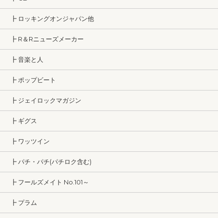
┣ ロッキングオンジャパン他
┣ R＆Rニューズメーカー
┣ 音楽と人
┣ ポップビート
┣ ジェイロックマガジン
┣ ギグス
┣ ワッツイン
┣ パチ・パチ(パチロク含む)
┣ フールズメイト No.101～
┣ プラム