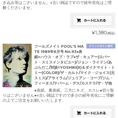
き込み等はございません。※古い雑誌ですので経年劣化はご理
解くださいませ。
¥1,380
(税込)
フールズメイト FOOL'S MA
クリックポスト他可
TE 1989年6月号 No.93●表
紙=ハウス・オブ・ラブ●ザ・キュアー(ロバー
ト・スミスインタビユー)/ジョン・ライドン/あ
ぶらだこ/対談=YOSHIKI(X)＆ダイナマイト・ト
ミー(COLOR)/ザ・カルト/マイク・ジョイス(元
スミス)/アサイラム/ジュリアン・コープ/ジム・
フィータス/ナパーム・デス/カステラ/ザ・ザ他
●表紙、裏表紙、三方にキズ、カスレ●切り取
りはございません●※古い雑誌ですので多少の経年劣化にご理解
の上でご注文をお願いいたします。