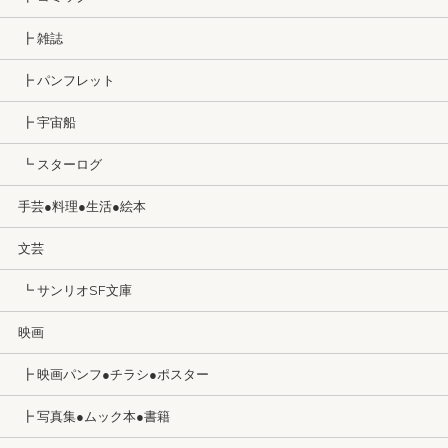
┣ 雑誌
┣ パンフレット
┣ 宇宙船
┗ スターログ
手芸●料理●生活●絵本
文芸
┗ サンリオSF文庫
映画
┣ 映画パンフ●チラシ●ポスター
┣ 写真集●ムック本●書籍