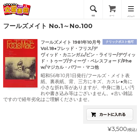
検索
カート
メニュー
フールズメイト No.1～No.100
会員登録
フールズメイト 1981年10月号
クリックポスト他可
ログイン
Vol.18●フレッド・フリス/デ
ヴィッド・カニンガム/ビン・ライリー/デヴィッ
ド・トゥープ/ティーヴ・ペレスフォード/Phe
w/マジカル・パワー・マコ他
昭和56年10月1日発行/フールズ・メイト表
紙、裏表紙、背、三方にキズ、カスレ●角に
小さな折れ等がありますが、中身に激しい汚
れや書き込み等はございません。※古い雑誌
ですので経年劣化はご理解くださいませ。
¥3,500
(税込)