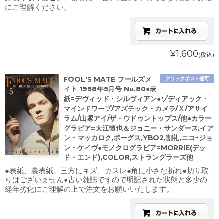
にご理解ください。
¥1,600
(税込)
FOOL'S MATE フールズメ
クリックポスト他可
イト 1988年5月号 No.80●表
紙=デヴィッド・シルヴィアン●ゾディアック・
マインドワープ/アズテック・カメラ/Ｘ/アサイ
ラム/山塚アイ/ザ・ウドゥントップス/他●カラー
グラビア=大江慎也＆ジョニー・サンダース,イア
ン・マッカロク,ポーグス,YBO2,割礼,ニコ+ジョ
ン・ケイヴ●モノクログラビア=MORRIE(デッ
ド・エンド),COLOR,ストラングラーズ他
●表紙、裏表紙、三方にキズ、カスレ●角に小さな折れ●切り取
りはございません●古い雑誌ですので明記された状態と多少の
経年劣化にご理解の上で注文をお願いいたします。