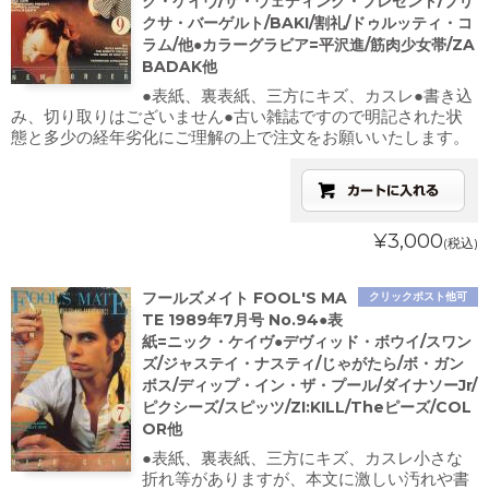
ク・ケイヴ/ザ・ウェディング・プレゼント/ブリ
クサ・バーゲルト/BAKI/割礼/ドゥルッティ・コ
ラム/他●カラーグラビア=平沢進/筋肉少女帯/ZA
BADAK他
●表紙、裏表紙、三方にキズ、カスレ●書き込
み、切り取りはございません●古い雑誌ですので明記された状
態と多少の経年劣化にご理解の上で注文をお願いいたします。
¥3,000
(税込)
フールズメイト FOOL'S MA
クリックポスト他可
TE 1989年7月号 No.94●表
紙=ニック・ケイヴ●デヴィッド・ボウイ/スワン
ズ/ジャステイ・ナスティ/じゃがたら/ボ・ガン
ボス/ディップ・イン・ザ・プール/ダイナソーJr/
ピクシーズ/スピッツ/ZI:KILL/Theピーズ/COL
OR他
●表紙、裏表紙、三方にキズ、カスレ小さな
折れ等がありますが、本文に激しい汚れや書