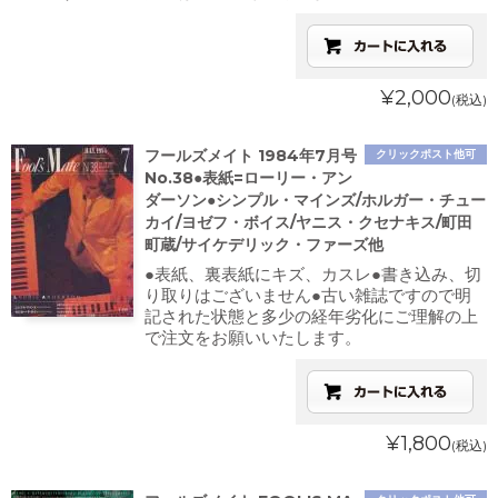
¥2,000
(税込)
フールズメイト 1984年7月号
クリックポスト他可
No.38●表紙=ローリー・アン
ダーソン●シンプル・マインズ/ホルガー・チュー
カイ/ヨゼフ・ボイス/ヤニス・クセナキス/町田
町蔵/サイケデリック・ファーズ他
●表紙、裏表紙にキズ、カスレ●書き込み、切
り取りはございません●古い雑誌ですので明
記された状態と多少の経年劣化にご理解の上
で注文をお願いいたします。
¥1,800
(税込)