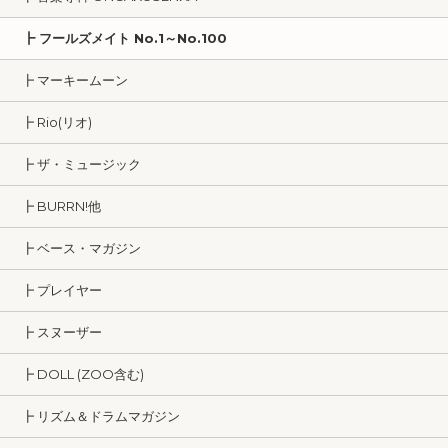
┣ フールズメイト No.1～No.100
┣ マーキームーン
┣ Rio(リオ)
┣ ザ・ミュージック
┣ BURRN!他
┣ ベース・マガジン
┣ プレイヤー
┣ スヌーザー
┣ DOLL (ZOO含む)
┣ リズム＆ドラムマガジン