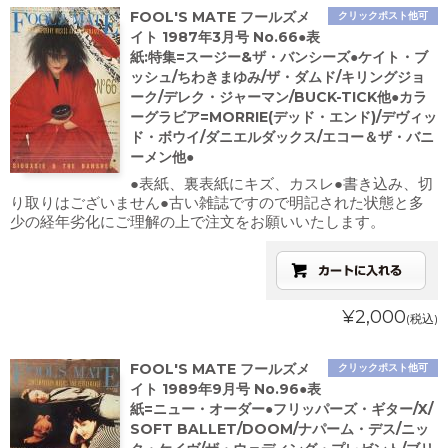
FOOL'S MATE フールズメ
クリックポスト他可
イト 1987年3月号 No.66●表
紙:特集=スージー&ザ・バンシーズ●ケイト・ブ
ッシュ/ちわきまゆみ/ザ・ダムド/キリングジョ
ーク/デレク・ジャーマン/BUCK-TICK他●カラ
ーグラビア=MORRIE(デッド・エンド)/デヴィッ
ド・ボウイ/ダニエルダックス/エコー＆ザ・バニ
ーメン他●
●表紙、裏表紙にキズ、カスレ●書き込み、切
り取りはございません●古い雑誌ですので明記された状態と多
少の経年劣化にご理解の上で注文をお願いいたします。
¥2,000
(税込)
FOOL'S MATE フールズメ
クリックポスト他可
イト 1989年9月号 No.96●表
紙=ニュー・オーダー●フリッパーズ・ギター/X/
SOFT BALLET/DOOM/ナパーム・デス/ニッ