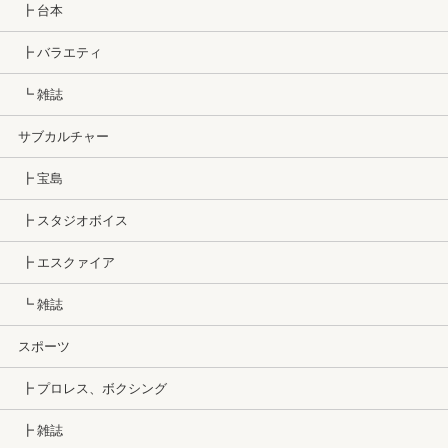
┣ 台本
┣ バラエティ
┗ 雑誌
サブカルチャー
┣ 宝島
┣ スタジオボイス
┣ エスクァイア
┗ 雑誌
スポーツ
┣ プロレス、ボクシング
┣ 雑誌