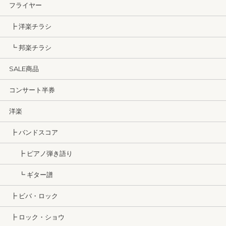
フライヤー
┣ 洋楽チラシ
┗ 邦楽チラシ
SALE商品
コンサート半券
洋楽
┣ バンドスコア
┣ ピアノ弾き語り
┗ ギター譜
┣ ビバ・ロック
┣ ロック・ショウ