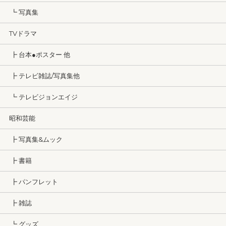
┗ 写真集
TVドラマ
┣ 台本●ポスター 他
┣ テレビ雑誌/写真集他
┗ テレビジョンエイジ
昭和芸能
┣ 写真集&ムック
┣ 書籍
┣ パンフレット
┣ 雑誌
┗ グッズ