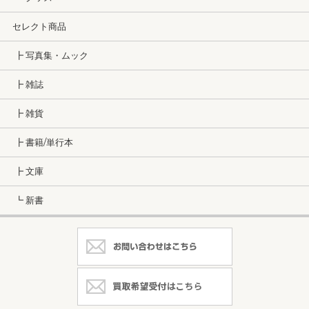
セレクト商品
┣ 写真集・ムック
┣ 雑誌
┣ 雑貨
┣ 書籍/単行本
┣ 文庫
┗ 新書