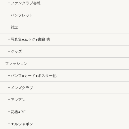
┣ ファンクラブ会報
┣ パンフレット
┣ 雑誌
┣ 写真集●ムック●書籍 他
┗ グッズ
ファッション
┣ パンフ●カード●ポスター他
┣ メンズクラブ
┣ アンアン
┣ 花椿●BELL
┣ エルジャポン