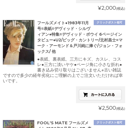
¥2,000
(税込)
フールズメイト●1983年11月
クリックポスト他可
号=表紙=デヴィッド・シルヴ
ィアン●特集=デヴィッド・ボウイ 6ページイン
タビュー●U2/ビッグ・カントリー/北村昌士=マ
ーク・アーモンド＆戸川純に捧ぐ/ジョン・フォ
ックス/ 他
●表紙、裏表紙、三方にキズ、カスレ、コス
レ●三方に淡いヤケ●ページ角に小さな折れ●
書き込み切り取りはございません※古い雑誌
ですので多少の経年劣化にご理解の上でご注文いただければ幸
いです。
¥2,500
(税込)
FOOL'S MATE フールズメ
クリックポスト他可