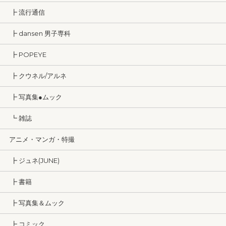
┣ 流行通信
┣ dansen 男子専科
┣ POPEYE
┣ クウネル/アルネ
┣ 写真集●ムック
┗ 雑誌
アニメ・マンガ・特撮
┣ ジュネ(JUNE)
┣ 書籍
┣ 写真集＆ムック
┣ コミック