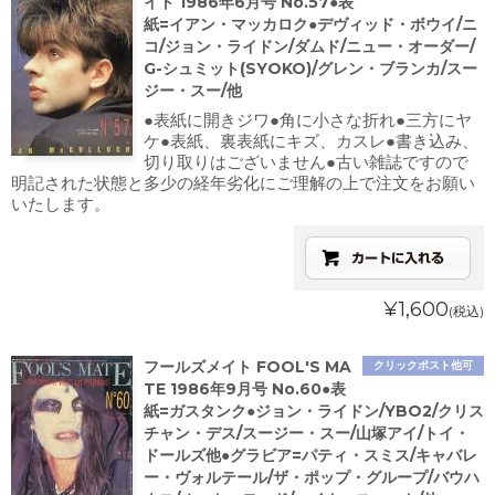
イト 1986年6月号 No.57●表
紙=イアン・マッカロク●デヴィッド・ボウイ/ニ
コ/ジョン・ライドン/ダムド/ニュー・オーダー/
G-シュミット(SYOKO)/グレン・ブランカ/スー
ジー・スー/他
●表紙に開きジワ●角に小さな折れ●三方にヤ
ケ●表紙、裏表紙にキズ、カスレ●書き込み、
切り取りはございません●古い雑誌ですので
明記された状態と多少の経年劣化にご理解の上で注文をお願い
いたします。
¥1,600
(税込)
フールズメイト FOOL'S MA
クリックポスト他可
TE 1986年9月号 No.60●表
紙=ガスタンク●ジョン・ライドン/YBO2/クリス
チャン・デス/スージー・スー/山塚アイ/トイ・
ドールズ他●グラビア=パティ・スミス/キャバレ
ー・ヴォルテール/ザ・ポップ・グループ/バウハ