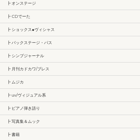
┣ オンステージ
┣ CDでーた
┣ ショックス●ヴィシャス
┣ バックステージ・パス
┣ シンプジャーナル
┣ 月刊カドカワ/ブレス
┣ ムジカ
┣ uv/ヴィジュアル系
┣ ピアノ弾き語り
┣ 写真集＆ムック
┣ 書籍