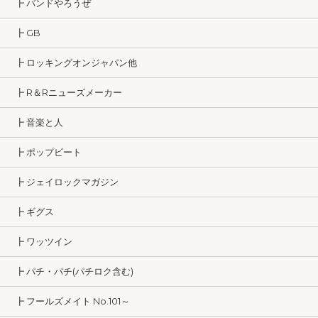
┣ バンドやろうぜ
┣ GB
┣ ロッキングオンジャパン他
┣ R＆Rニューズメーカー
┣ 音楽と人
┣ ポップビート
┣ ジェイロックマガジン
┣ ギグス
┣ ワッツイン
┣ パチ・パチ(パチロク含む)
┣ フールズメイト No.101～