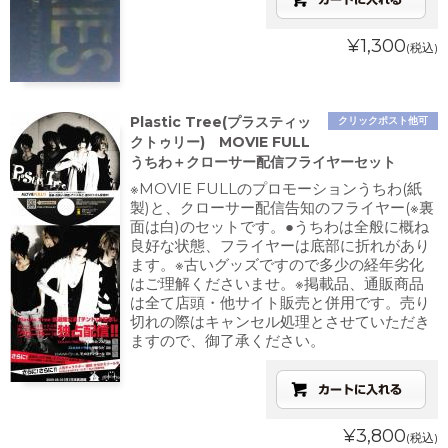
¥1,300
(税込)
Plastic Tree(プラスティッ
クリックポスト他可
クトゥリー) MOVIE FULL
うちわ＋クローサー配信フライヤーセット
※MOVIE FULLのプロモーションうちわ(紙
製)と、クローサー配信告知のフライヤー(※裏
面は白)のセットです。●うちわは全般に概ね
良好な状態、フライヤーは底部に折れがあり
ます。※古いグッズですので多少の経年劣化
はご理解くださいませ。※掲載品、通販商品
は全て店頭・他サイト販売と併用です。売り
切れの際はキャンセル処理とさせていただき
ますので、御了承ください。
¥3,800
(税込)