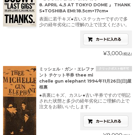
8. APRIL 4,5 AT TOKYO DOME 』 THANK
S●TOSHIBA EMI:18.5cm×17cm●
表面に若干キズ●古いステッカーですので多
少の経年劣化にご理解の上で注文ください。
¥3,000
(税込)
ミッシェル・ガン・エレファ
クリックポスト他不可
ント チケット半券 thee mi
chelle gun elephant 1994年11月26日(日)屋
根裏
●表裏にキズ、カスレ●古い半券ですので明記
された状態と多少の経年劣化にご理解の上で
注文をお願いいたします。