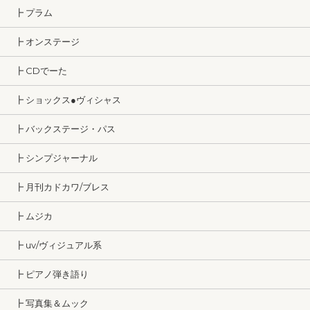
┣ プラム
┣ オンステージ
┣ CDでーた
┣ ショックス●ヴィシャス
┣ バックステージ・パス
┣ シンプジャーナル
┣ 月刊カドカワ/ブレス
┣ ムジカ
┣ uv/ヴィジュアル系
┣ ピアノ弾き語り
┣ 写真集＆ムック