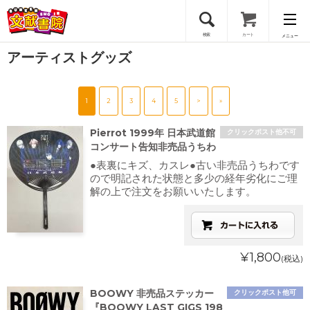
検索
カート
メニュー
アーティストグッズ
会員登録
1
2
3
4
5
>
»
ログイン
Pierrot 1999年 日本武道館
クリックポスト他不可
コンサート告知非売品うちわ
●表裏にキズ、カスレ●古い非売品うちわです
ので明記された状態と多少の経年劣化にご理
解の上で注文をお願いいたします。
¥1,800
(税込)
BOOWY 非売品ステッカー
クリックポスト他可
『BOOWY LAST GIGS 198