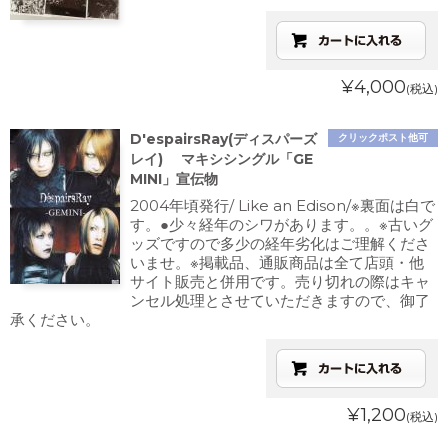
¥4,000
(税込)
D'espairsRay(ディスパーズ
クリックポスト他可
レイ) マキシシングル「GE
MINI」宣伝物
2004年頃発行/ Like an Edison/※裏面は白で
す。●少々経年のシワがあります。。※古いグ
ッズですので多少の経年劣化はご理解くださ
いませ。※掲載品、通販商品は全て店頭・他
サイト販売と併用です。売り切れの際はキャ
ンセル処理とさせていただきますので、御了
承ください。
¥1,200
(税込)