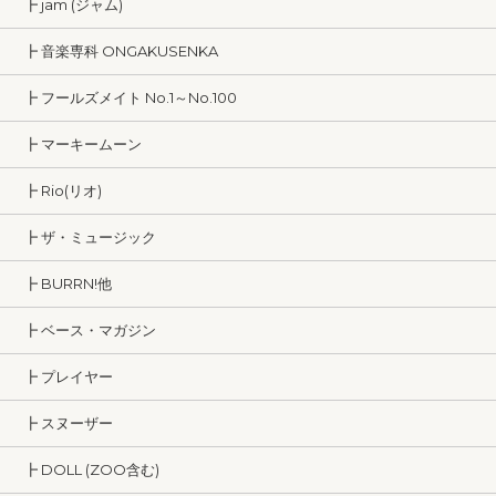
┣ jam (ジャム)
┣ 音楽専科 ONGAKUSENKA
┣ フールズメイト No.1～No.100
┣ マーキームーン
┣ Rio(リオ)
┣ ザ・ミュージック
┣ BURRN!他
┣ ベース・マガジン
┣ プレイヤー
┣ スヌーザー
┣ DOLL (ZOO含む)