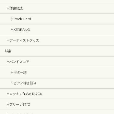
┣ 洋書雑誌
┣ Rock Hard
┗ KERRANG!
┗ アーティストグッズ
邦楽
┣ バンドスコア
┣ ギター譜
┗ ピアノ弾き語り
┣ ロッキンf●We ROCK
┣ アリーナ37℃