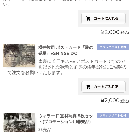
い。
¥2,000
(税込)
櫻井敦司 ポストカード『愛の
クリックポスト他可
惑星』●SHINSEIDO
表裏に若干キズ●古いポストカードですので
明記された状態と多少の経年劣化にご理解の
上で注文をお願いいたします。
¥2,000
(税込)
ウィラード 宣材写真 5枚セッ
クリックポスト他可
ト(プロモーション用非売品)
非売品