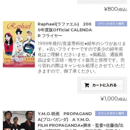
¥800
(税込)
Raphael(ラファエル) 200
クリックポスト他可
0年度版Official CALENDA
R フライヤー
1999年発行/音楽専科社●経年のシワがありま
す。※古いフライヤーですので多少の経年劣
化はご理解くださいませ。※掲載品、通販商
品は全て店頭・他サイト販売と併用です。売
り切れの際はキャンセル処理とさせていただ
きますので、御了承ください。
¥1,000
(税込)
Y.M.O.映画 PROPAGAND
クリックポスト他可
A(プロパガンダ) A Y.M.O.
FILM PROPAGANDA●脚本・監督=佐藤信/出