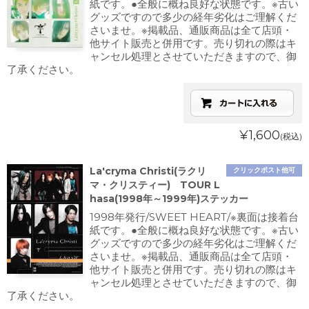
紙です。●全般に概ね良好な状態です。※古い
グッズですので多少の経年劣化はご理解くだ
さいませ。※掲載品、通販商品は全て店頭・
他サイト販売と併用です。売り切れの際はキ
ャンセル処理とさせていただきますので、御
了承ください。
¥1,600
(税込)
La'cryma Christi(ラクリ
クリックポスト他可
マ・クリスティー) TOUR L
hasa(1998年～1999年)ステッカー
1998年発行/SWEET HEART/※裏面は接着台
紙です。●全般に概ね良好な状態です。※古い
グッズですので多少の経年劣化はご理解くだ
さいませ。※掲載品、通販商品は全て店頭・
他サイト販売と併用です。売り切れの際はキ
ャンセル処理とさせていただきますので、御
了承ください。