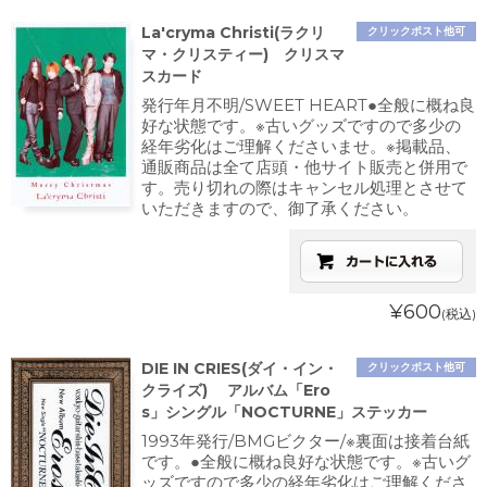
La'cryma Christi(ラクリ
クリックポスト他可
マ・クリスティー) クリスマ
スカード
発行年月不明/SWEET HEART●全般に概ね良
好な状態です。※古いグッズですので多少の
経年劣化はご理解くださいませ。※掲載品、
通販商品は全て店頭・他サイト販売と併用で
す。売り切れの際はキャンセル処理とさせて
いただきますので、御了承ください。
¥600
(税込)
DIE IN CRIES(ダイ・イン・
クリックポスト他可
クライズ) アルバム「Ero
s」シングル「NOCTURNE」ステッカー
1993年発行/BMGビクター/※裏面は接着台紙
です。●全般に概ね良好な状態です。※古いグ
ッズですので多少の経年劣化はご理解くださ