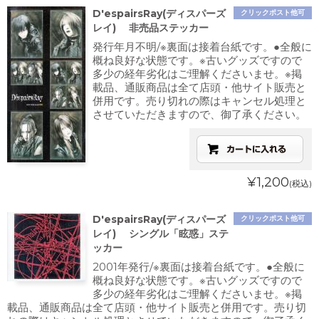
D'espairsRay(ディスパーズ
クリックポスト他可
レイ) 非売品ステッカー
発行年月不明/※裏面は接着台紙です。●全般に
概ね良好な状態です。※古いグッズですので
多少の経年劣化はご理解くださいませ。※掲
載品、通販商品は全て店頭・他サイト販売と
併用です。売り切れの際はキャンセル処理と
させていただきますので、御了承ください。
¥1,200
(税込)
D'espairsRay(ディスパーズ
クリックポスト他可
レイ) シングル「眩惑」ステ
ッカー
2001年発行/※裏面は接着台紙です。●全般に
概ね良好な状態です。※古いグッズですので
多少の経年劣化はご理解くださいませ。※掲
載品、通販商品は全て店頭・他サイト販売と併用です。売り切