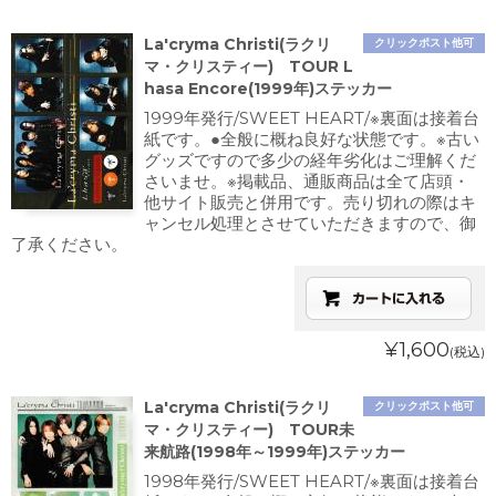
La'cryma Christi(ラクリ
クリックポスト他可
マ・クリスティー) TOUR L
hasa Encore(1999年)ステッカー
1999年発行/SWEET HEART/※裏面は接着台
紙です。●全般に概ね良好な状態です。※古い
グッズですので多少の経年劣化はご理解くだ
さいませ。※掲載品、通販商品は全て店頭・
他サイト販売と併用です。売り切れの際はキ
ャンセル処理とさせていただきますので、御
了承ください。
¥1,600
(税込)
La'cryma Christi(ラクリ
クリックポスト他可
マ・クリスティー) TOUR未
来航路(1998年～1999年)ステッカー
1998年発行/SWEET HEART/※裏面は接着台