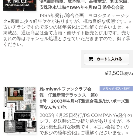
演=細野晴臣、坂本龍一、高橋幸宏、和田求由、
安珠玲永/上映=1984年4月18日 渋谷公会堂
1984年発行/綜合企画、ヨロシタミュージッ
ク●裏面に少々経年ヤケがありますが、概ね良好な状態です。※
古いチラシですので多少の経年劣化はご理解くださいませ。※
掲載品、通販商品は全て店頭・他サイト販売と併用です。売り
切れの際はキャンセル処理とさせていただきますので、御了承
ください。
¥2,500
(税込)
雅-miyavi-ファンクラブ会
クリックポスト他可
報 仔雅新聞デラックス 第0
0号 2003年4月●仔雅連合発足/はいポーズ雅
写なんちて/他
2003年4月25日発行/PS COMPANY●経年の
シワ、発送時の三つ折り跡がありますが、本
文は概ね良好な状態です。※古い会報ですの
で多少の経年劣化はご理解くださいませ。※