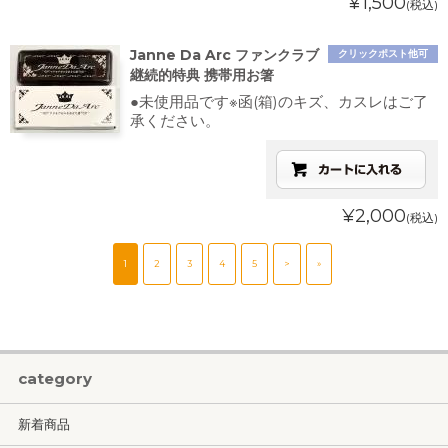
¥1,500
(税込)
Janne Da Arc ファンクラブ
クリックポスト他可
継続的特典 携帯用お箸
●未使用品です※函(箱)のキズ、カスレはご了
承ください。
¥2,000
(税込)
1
2
3
4
5
>
»
category
新着商品