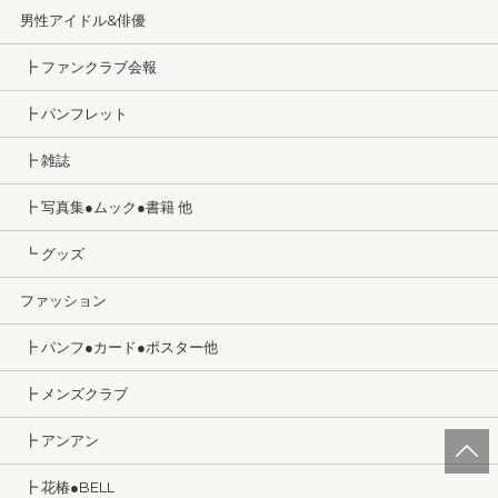
男性アイドル&俳優
┣ ファンクラブ会報
┣ パンフレット
┣ 雑誌
┣ 写真集●ムック●書籍 他
┗ グッズ
ファッション
┣ パンフ●カード●ポスター他
┣ メンズクラブ
┣ アンアン
┣ 花椿●BELL