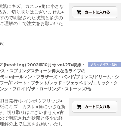
表紙にキズ、カスレ●角に小さな
込み、切り取りはございません●
すので明記された状態と多少の
ご理解の上で注文をお願いいた
込)
beat leg) 2002年10月号 vol.27●表紙・
クリックポスト他可
ース・スプリングスティーン偉大なるライブの
年代～●オールマン・ブラザーズ・バンド/プリンス/ドリーム・シ
・フー/ロバート・プラント/レッド・ツェッペリン/エリック・ク
ピンク・フロイド/ザ・ローリング・ストーンズ/他
0月1日発行/レインボウブリッジ●
紙にキズ、カスレ●角に小さな折
み、切り取りはございません●古
ので明記された状態と多少の経
理解の上で注文をお願いいたし