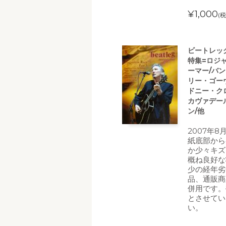
¥1,000
(税
ビートレッグ(
特集=ロジ
ーマー/バ
リー・ゴー
ドニー・ク
カヴァデー
ン/他
2007年
紙底部から
か少々キズ
概ね良好な
少の経年劣
品、通販商
併用です。
とさせてい
い。