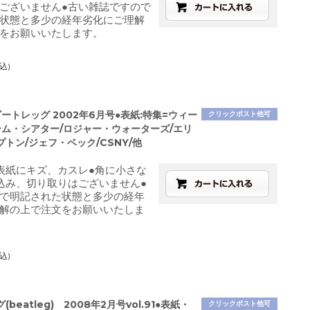
ございません●古い雑誌ですので
状態と多少の経年劣化にご理解
をお願いいたします。
込)
g ビートレッグ 2002年6月号●表紙:特集=ウィー
クリックポスト他可
ーム・シアター/ロジャー・ウォーターズ/エリ
トン/ジェフ・ベック/CSNY/他
表紙にキズ、カスレ●角に小さな
込み、切り取りはございません●
で明記された状態と多少の経年
解の上で注文をお願いいたしま
込)
beatleg) 2008年2月号vol.91●表紙・
クリックポスト他可