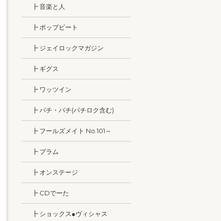
┣ 音楽と人
┣ ポップビート
┣ ジェイロックマガジン
┣ ギグス
┣ ワッツイン
┣ パチ・パチ(パチロク含む)
┣ フールズメイト No.101～
┣ プラム
┣ オンステージ
┣ CDでーた
┣ ショックス●ヴィシャス