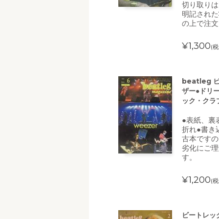
切り取りは
明記された
の上で注文
¥1,300
(税
beatle
ザー●ドリ
ック・クラプ
●表紙、裏
折れ●書き
古本ですの
劣化にご理
す。
¥1,200
(税
ビートレッグ(