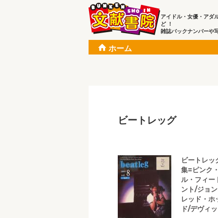
アイドル・女優・アダ
ど ！
雑誌バックナンバーや
ホーム
ビートレッグ
ビートレッグ(
集=ピンク
ル・フィー
ント/ジョ
レッド・ホ
ド/デヴィッ