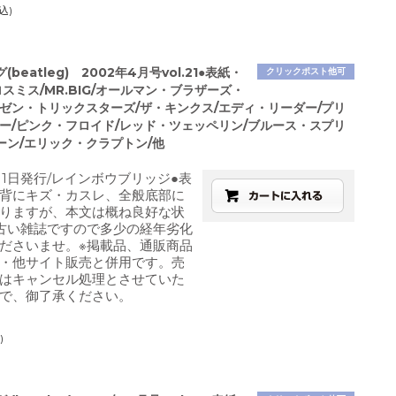
込)
beatleg) 2002年4月号vol.21●表紙・
クリックポスト他可
スミス/MR.BIG/オールマン・ブラザーズ・
・ゼン・トリックスターズ/ザ・キンクス/エディ・リーダー/プリ
フー/ピンク・フロイド/レッド・ツェッペリン/ブルース・スプリ
ーン/エリック・クラプトン/他
4月1日発行/レインボウブリッジ●表
背にキズ・カスレ、全般底部に
りますが、本文は概ね良好な状
古い雑誌ですので多少の経年劣化
ださいませ。※掲載品、通販商品
・他サイト販売と併用です。売
はキャンセル処理とさせていた
で、御了承ください。
)