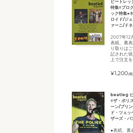
ビートレッグ 
特集=プロ
ック特集●
ロイド/ジ
ァーニ/ド
2007年1
表紙、裏表
り取りはご
記された状
上で注文を
¥1,200
(税
beatleg
=ザ・ポリ
ーン/プリ
ド・ツェッ
ザーズ・バ
●表紙、裏