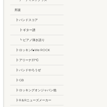
邦楽
┣ バンドスコア
┣ ギター譜
┗ ピアノ弾き語り
┣ ロッキンf●We ROCK
┣ アリーナ37℃
┣ バンドやろうぜ
┣ GB
┣ ロッキングオンジャパン他
┣ R＆Rニューズメーカー