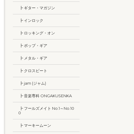
┣ ギター・マガジン
┣ インロック
┣ ロッキング・オン
┣ ポップ・ギア
┣ メタル・ギア
┣ クロスビート
┣ jam (ジャム)
┣ 音楽専科 ONGAKUSENKA
┣ フールズメイト No.1～No.10
0
┣ マーキームーン