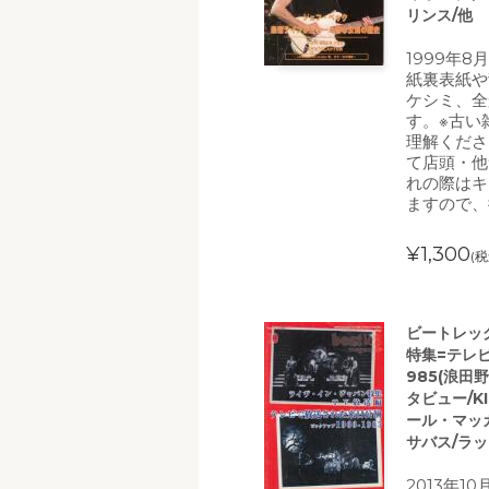
リンス/他
1999年8
紙裏表紙や
ケシミ、全
す。※古い
理解くださ
て店頭・他
れの際はキ
ますので、
¥1,300
(税
ビートレッグ(
特集=テレビ
985(浪田
タビュー/K
ール・マッ
サバス/ラッ
2013年1