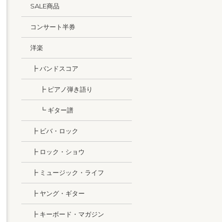
SALE商品
コンサート半券
洋楽
┣ バンドスコア
┣ ピアノ弾き語り
┗ ギター譜
┣ ビバ・ロック
┣ ロック・ショウ
┣ ミュージック・ライフ
┣ ヤング・ギター
┣ キーボード・マガジン