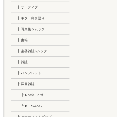
┣ ザ・ディグ
┣ ギター弾き語り
┣ 写真集＆ムック
┣ 書籍
┣ 楽器雑誌&ムック
┣ 雑誌
┣ パンフレット
┣ 洋書雑誌
┣ Rock Hard
┗ KERRANG!
┗ アーティストグッズ