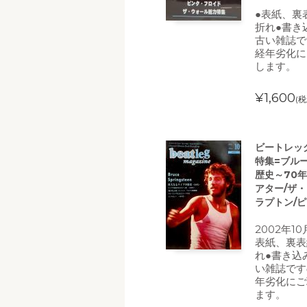
●表紙、裏
折れ●書き
古い雑誌で
経年劣化に
します。
¥1,600
(税
ビートレッグ (
特集=ブル
歴史～70
アター/ザ
ラプトン/
2002年1
表紙、裏表
れ●書き込
い雑誌です
年劣化にご
ます。