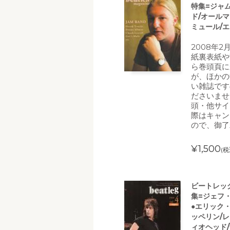
特集=ジャ
ド/オール
ミュール/
2008年
紙裏表紙や
ら巻頭頁に
が、ほかの
い雑誌です
ださいませ
頭・他サイ
際はキャン
ので、御了
¥1,500
(税
ビートレッグ(
集=ジェフ
●エリック
ッペリン/
ィオヘッド/