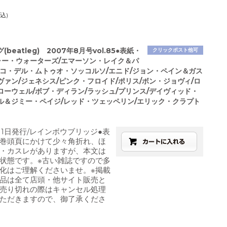
込)
beatleg) 2007年8月号vol.85●表紙・
クリックポスト他可
ャー・ウォーターズ/エマーソン・レイク＆パ
ンコ・デル・ムトゥオ・ソッコルソ/エニド/ジョン・ペイン＆ガス
ヴァン/ジェネシス/ピンク・フロイド/ポリス/ボン・ジョヴィ/ロ
ローウェル/ボブ・ディラン/ラッシュ/プリンス/デイヴィッド・
ル＆ジミー・ペイジ/レッド・ツェッペリン/エリック・クラプト
8月1日発行/レインボウブリッジ●表
巻頭頁にかけて少々角折れ、ほ
・カスレがありますが、本文は
状態です。※古い雑誌ですので多
化はご理解くださいませ。※掲載
品は全て店頭・他サイト販売と
売り切れの際はキャンセル処理
ただきますので、御了承くださ