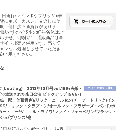
月1日発行/レインボウブリッジ●表
背にキズ・カスレ、見返しにヤ
般上部に少々角折れがありま
雑誌ですので多少の経年劣化はご
いませ。※掲載品、通販商品は全
サイト販売と併用です。売り切
ャンセル処理とさせていただき
御了承ください。
込)
beatleg) 2013年10月号vol.159●表紙・
クリックポスト他可
で放送された来日公演 ピックアップ1966-1
野鉱一郎、佐藤哲也)/リック・ニールセン(チープ・トリック)イン
ISS/エリック・クラプトン/オールマン・ブラザーズ・バンド/ポ
カートニー/ダニエル・ラノワ/レッド・ツェッペリン/ブラック・
シュ/プリンス/他
0月1日発行/レインボウブリッジ●表