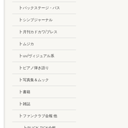
┣ バックステージ・パス
┣ シンプジャーナル
┣ 月刊カドカワ/ブレス
┣ ムジカ
┣ uv/ヴィジュアル系
┣ ピアノ弾き語り
┣ 写真集＆ムック
┣ 書籍
┣ 雑誌
┣ ファンクラブ会報 他
┣ BUCK-TICK会報