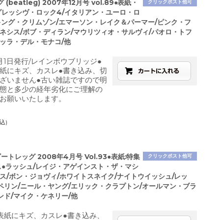
(beatleg) 2007年12月号 vol.89●表紙・
クリックポスト他可
グレッシヴ・ロック4/イタリアン・ユーロ・ロ
キング・クリムゾン/エマーソン・レイク＆パーマー/ピンク・フ
ェネシス/ボブ・ディラン/マウリツィオ・サルヴィ/パオロ・トフ
ネッラ・デル・モナコ/他
2月1日発行/レインボウブリッジ●
紙にキズ、カスレ●書き込み、切
ざいません●古い雑誌ですので明
態と多少の経年劣化にご理解の
お願いいたします。
込)
 ビートレッグ 2008年4月号 Vol.93●表紙:特集
クリックポスト他可
ス●ラッシュ/レイジ・アゲインスト・ザ・マシ
ンス/ボン・ジョヴィ/ホワイトスネイク/ナイトウイッシュ/レッ
ペリン/ニール・ヤング/エリック・クラプトン/オールマン・ブラ
ンド/マイク・ケネリー/他
表紙にキズ、カスレ●書き込み、