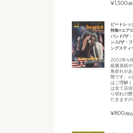
¥1,500
(税
ビートレッグ(
特集=エアロ
バンド/ザ
ンス/ザ・
ングスティ
2002年
紙裏表紙や
角折れがあ
態です。※
はご理解く
は全て店頭
り切れの際
だきますの
¥800
(税込