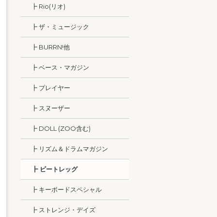
┣ Rio(リオ)
┣ ザ・ミュージック
┣ BURRN!他
┣ ベース・マガジン
┣ プレイヤー
┣ スヌーザー
┣ DOLL (ZOO含む)
┣ リズム＆ドラムマガジン
┣ ビートレッグ
┣ キーボードスペシャル
┣ ストレンジ・デイズ