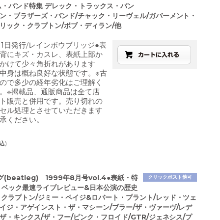
ム・バンド特集 デレック・トラックス・バン
マン・ブラザーズ・バンド/チャック・リーヴェル/ガバーメント・
エリック・クラプトン/ボブ・ディラン/他
2月1日発行/レインボウブリッジ●表
背にキズ・カスレ、表紙上部か
かけて少々角折れがあります
中身は概ね良好な状態です。※古
ので多少の経年劣化はご理解く
。※掲載品、通販商品は全て店
ト販売と併用です。売り切れの
セル処理とさせていただきます
承ください。
込)
beatleg) 1999年8月号vol.4●表紙・特
クリックポスト他可
・ベック最速ライブレビュー&日本公演の歴史
・クラプトン/ジミー・ペイジ&ロバート・プラント/レッド・ツェ
レイジ・アゲインスト・ザ・マシーン/ブラー/ザ・ヴァーヴ/レデ
ザ・キンクス/ザ・フー/ピンク・フロイド/GTR/ジェネシス/プ