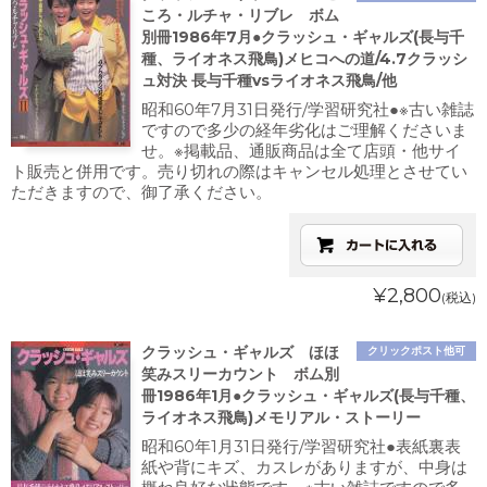
ころ・ルチャ・リブレ ボム
別冊1986年7月●クラッシュ・ギャルズ(長与千
種、ライオネス飛鳥)メヒコへの道/4.7クラッシ
ュ対決 長与千種vsライオネス飛鳥/他
昭和60年7月31日発行/学習研究社●※古い雑誌
ですので多少の経年劣化はご理解くださいま
せ。※掲載品、通販商品は全て店頭・他サイ
ト販売と併用です。売り切れの際はキャンセル処理とさせてい
ただきますので、御了承ください。
¥2,800
(税込)
クラッシュ・ギャルズ ほほ
クリックポスト他可
笑みスリーカウント ボム別
冊1986年1月●クラッシュ・ギャルズ(長与千種、
ライオネス飛鳥)メモリアル・ストーリー
昭和60年1月31日発行/学習研究社●表紙裏表
紙や背にキズ、カスレがありますが、中身は