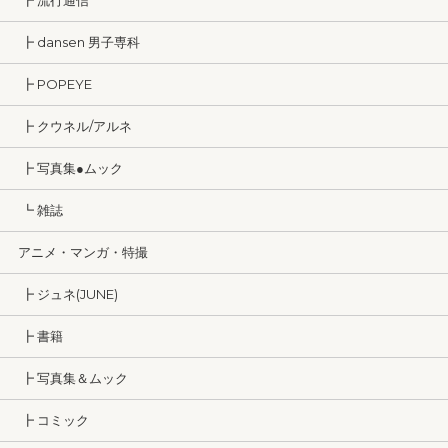
┣ 流行通信
┣ dansen 男子専科
┣ POPEYE
┣ クウネル/アルネ
┣ 写真集●ムック
┗ 雑誌
アニメ・マンガ・特撮
┣ ジュネ(JUNE)
┣ 書籍
┣ 写真集＆ムック
┣ コミック