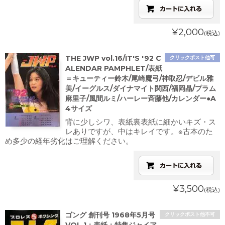
¥2,000
(税込)
THE JWP vol.16/IT'S '92 C
クリックポスト他可
ALENDAR PAMPHLET/表紙
＝キューティー鈴木/尾崎魔弓/神取忍/デビル雅
美/イーグルス/ダイナマイト関西/福岡晶/プラム
麻里子/風間ルミ/ハーレー斉藤他/カレンダー●A
4サイズ
背に少しシワ、表紙裏表紙に細かいキズ・ス
レありですが、中はキレイです。※古本のた
め多少の経年劣化はご理解ください。
¥3,500
(税込)
ゴング 創刊号 1968年5月号
クリックポスト他不可