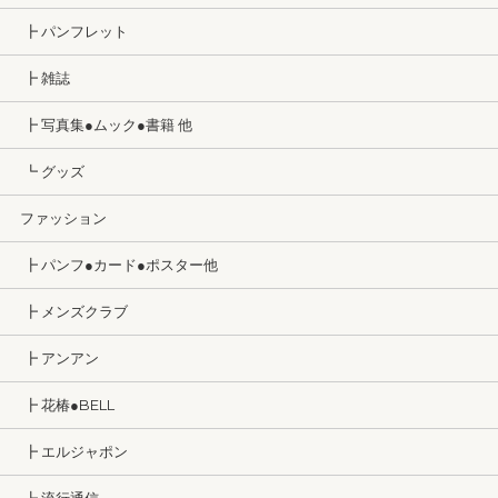
┣ パンフレット
┣ 雑誌
┣ 写真集●ムック●書籍 他
┗ グッズ
ファッション
┣ パンフ●カード●ポスター他
┣ メンズクラブ
┣ アンアン
┣ 花椿●BELL
┣ エルジャポン