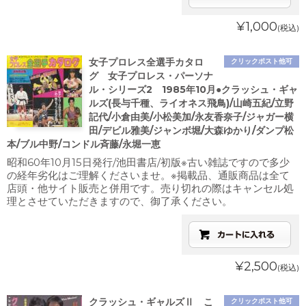
¥1,000
(税込)
女子プロレス全選手カタロ
クリックポスト他可
グ 女子プロレス・パーソナ
ル・シリーズ2 1985年10月●クラッシュ・ギャ
ルズ(長与千種、ライオネス飛鳥)/山崎五紀/立野
記代/小倉由美/小松美加/永友香奈子/ジャガー横
田/デビル雅美/ジャンボ堀/大森ゆかり/ダンプ松
本/ブル中野/コンドル斉藤/永堀一恵
昭和60年10月15日発行/池田書店/初版※古い雑誌ですので多少
の経年劣化はご理解くださいませ。※掲載品、通販商品は全て
店頭・他サイト販売と併用です。売り切れの際はキャンセル処
理とさせていただきますので、御了承ください。
¥2,500
(税込)
クラッシュ・ギャルズⅡ こ
クリックポスト他可