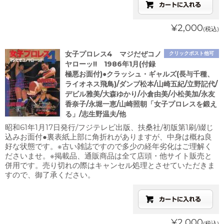
¥2,000
(税込)
女子プロレス4 マジだぜコノ
クリックポスト他可
ヤローッ!! 1986年1月(付録
極悪お面付)●クラッシュ・ギャルズ(長与千種、
ライオネス飛鳥)/ダンプ松本/山崎五紀/立野記代/
デビル雅美/大森ゆかり/小倉由美/小松美加/永友
香奈子/永堀一恵/山崎照朝「女子プロレスを鍛え
る」/志生野温夫/他
昭和61年1月17日発行/フジテレビ出版、扶桑社/初版第1刷/綴じ
込みお面付●裏表紙上部に角折れがありますが、中身は概ね良
好な状態です。※古い雑誌ですので多少の経年劣化はご理解く
ださいませ。※掲載品、通販商品は全て店頭・他サイト販売と
併用です。売り切れの際はキャンセル処理とさせていただきま
すので、御了承ください。
¥2,000
(税込)