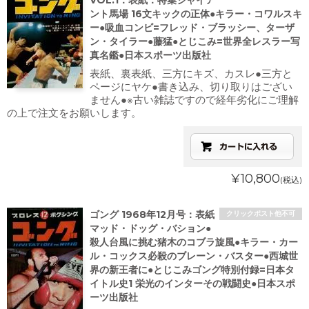
VOL.1：表紙：特集ジャイア
ント馬場 16文キックの正体●キラー・コワルスキ
ー●吸血コンビ=フレッド・ブラッシー、ターザ
ン・タイラー●藤猛●とじこみ=世界全レスラー写
真名鑑●日本スポーツ出版社
表紙、裏表紙、三方にキズ、カスレ●三方と
ページにヤケ●書き込み、切り取りはござい
ません●※古い雑誌ですので経年劣化にご理解
の上で注文をお願いします。
¥10,800
(税込)
ゴング 1968年12月号：表紙
クリックポスト他不可
マッド・ドッグ・バション●
殺人台風に挑む猪木のコブラ旋風●キラー・カー
ル・コックス必殺のブレーン・バスター●西城世
界の新王者に●とじこみゴング特別付録=日本タ
イトル史1 栄光のインターその戦闘史●日本スポ
ーツ出版社