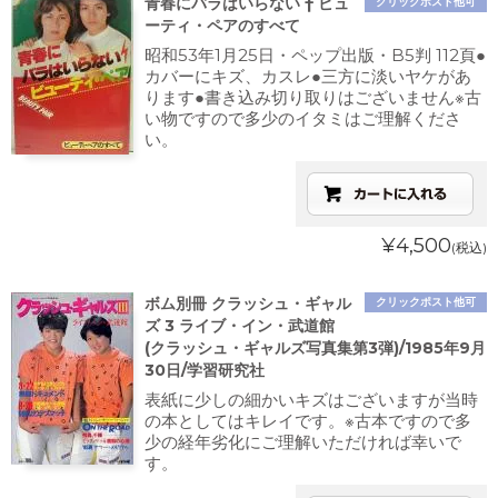
青春にバラはいらない † ビュ
クリックポスト他可
ーティ・ペアのすべて
昭和53年1月25日・ペップ出版・B5判 112頁●
カバーにキズ、カスレ●三方に淡いヤケがあ
ります●書き込み切り取りはございません※古
い物ですので多少のイタミはご理解くださ
い。
¥4,500
(税込)
ボム別冊 クラッシュ・ギャル
クリックポスト他可
ズ 3 ライブ・イン・武道館
(クラッシュ・ギャルズ写真集第3弾)/1985年9月
30日/学習研究社
表紙に少しの細かいキズはございますが当時
の本としてはキレイです。※古本ですので多
少の経年劣化にご理解いただければ幸いで
す。