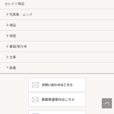
セレクト商品
┣ 写真集・ムック
┣ 雑誌
┣ 雑貨
┣ 書籍/単行本
┣ 文庫
┗ 新書