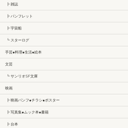
┣ 雑誌
┣ パンフレット
┣ 宇宙船
┗ スターログ
手芸●料理●生活●絵本
文芸
┗ サンリオSF文庫
映画
┣ 映画パンフ●チラシ●ポスター
┣ 写真集●ムック本●書籍
┣ 台本