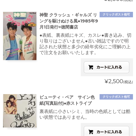
神聖 クラッシュ・ギャルズ リ
クリックポスト他可
ングを駆けぬける風●1985年9
月1日発行=徳間書店
●表紙、裏表紙にキズ、カスレ●書き込み、切
り取りはございません●古い雑誌ですので明
記された状態と多少の経年劣化にご理解の上
で注文をお願いいたします。
¥2,500
(税込)
ビューティ・ペア サイン色
クリックポスト他可
紙(写真貼付)●赤ストライブ
裏表紙に小さいシミ、当時の色紙としては酷
い状態ではありません。