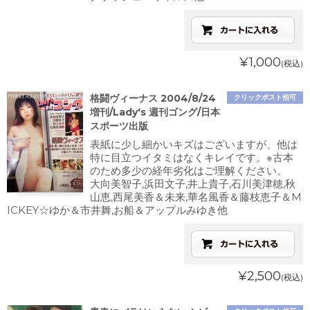
¥1,000
(税込)
格闘ヴィーナス 2004/8/24
クリックポスト他可
増刊/Lady's 週刊ゴング/日本
スポーツ出版
表紙に少し細かいキズはございますが、他は
特に目立つイタミはなくキレイです。※古本
のため多少の経年劣化はご理解ください。
大向美智子,浜田文子,井上貴子,石川美津穂,秋
山恵,西尾美香＆未来,華名風香＆藤枝恵子＆M
ICKEY☆ゆか＆市井舞,お船＆アップルみゆき他
¥2,500
(税込)