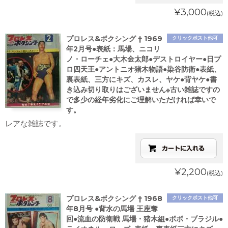
¥3,000
(税込)
プロレス&ボクシング † 1969
クリックポスト他可
年2月号●表紙：馬場、ニコリ
ノ・ローチェ●大木金太郎●デストロイヤー●日プ
ロ四天王●アントニオ猪木物語●染谷防衛●表紙、
裏表紙、三方にキズ、カスレ、ヤケ●背ヤケ●書
き込み切り取りはございません※古い雑誌ですの
で多少の経年劣化にご理解いただければ幸いで
す。
レアな雑誌です。
¥2,200
(税込)
プロレス&ボクシング † 1968
クリックポスト他可
年8月号 ●背水の馬場 王座奪
回●流血の防衛戦 馬場・猪木組●ボボ・ブラジル●