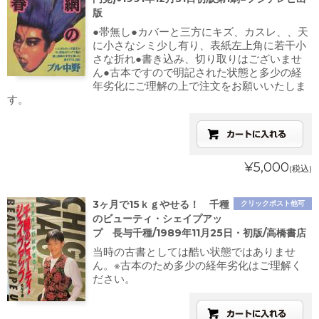
版
●帯無し●カバーと三方にキズ、カスレ、、天
に小さなシミ少し有り、表紙左上角に若干小
さな折れ●書き込み、切り取りはございませ
ん●古本ですので明記された状態と多少の経
年劣化にご理解の上で注文をお願いいたしま
す。
¥5,000
(税込)
3ヶ月で15ｋｇやせる！ 千種
クリックポスト他可
のビューティ・シェイプアッ
プ 長与千種/1989年11月25日・初版/高橋書店
当時の古書としては酷い状態ではありませ
ん。※古本のため多少の経年劣化はご理解く
ださい。