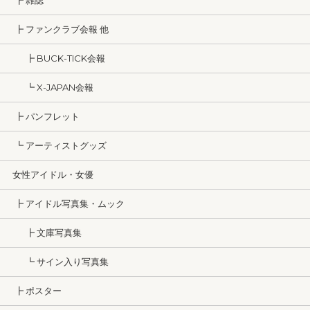
┣ 雑誌
┣ ファンクラブ会報 他
┣ BUCK-TICK会報
┗ X-JAPAN会報
┣ パンフレット
┗ アーティストグッズ
女性アイドル・女優
┣ アイドル写真集・ムック
┣ 文庫写真集
┗ サイン入り写真集
┣ ポスター