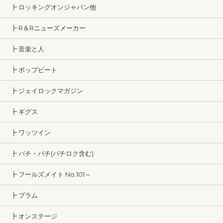
┣ ロッキングオンジャパン他
┣ R＆Rニューズメーカー
┣ 音楽と人
┣ ポップビート
┣ ジェイロックマガジン
┣ ギグス
┣ ワッツイン
┣ パチ・パチ(パチロク含む)
┣ フールズメイト No.101～
┣ プラム
┣ オンステージ