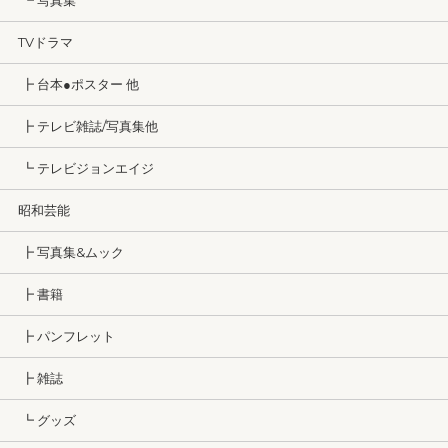
┗ 写真集
TVドラマ
┣ 台本●ポスター 他
┣ テレビ雑誌/写真集他
┗ テレビジョンエイジ
昭和芸能
┣ 写真集&ムック
┣ 書籍
┣ パンフレット
┣ 雑誌
┗ グッズ