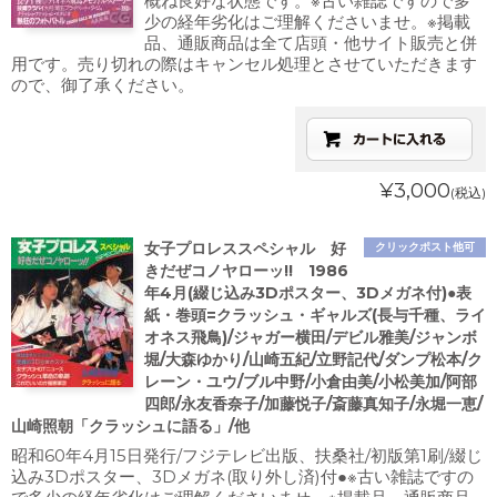
概ね良好な状態です。※古い雑誌ですので多
少の経年劣化はご理解くださいませ。※掲載
品、通販商品は全て店頭・他サイト販売と併
用です。売り切れの際はキャンセル処理とさせていただきます
ので、御了承ください。
¥3,000
(税込)
女子プロレススペシャル 好
クリックポスト他可
きだぜコノヤローッ!! 1986
年4月(綴じ込み3Dポスター、3Dメガネ付)●表
紙・巻頭=クラッシュ・ギャルズ(長与千種、ライ
オネス飛鳥)/ジャガー横田/デビル雅美/ジャンボ
堀/大森ゆかり/山崎五紀/立野記代/ダンプ松本/ク
レーン・ユウ/ブル中野/小倉由美/小松美加/阿部
四郎/永友香奈子/加藤悦子/斎藤真知子/永堀一恵/
山崎照朝「クラッシュに語る」/他
昭和60年4月15日発行/フジテレビ出版、扶桑社/初版第1刷/綴じ
込み3Dポスター、3Dメガネ(取り外し済)付●※古い雑誌ですの