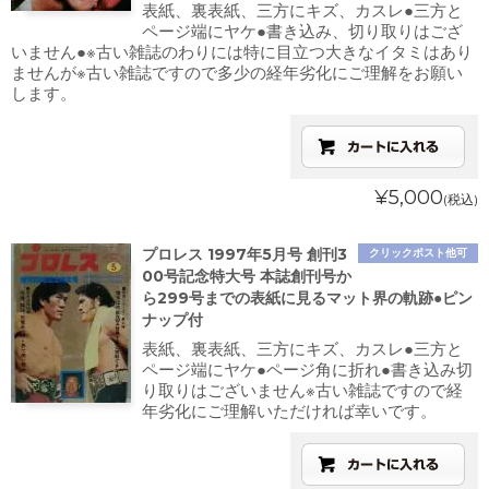
表紙、裏表紙、三方にキズ、カスレ●三方と
ページ端にヤケ●書き込み、切り取りはござ
いません●※古い雑誌のわりには特に目立つ大きなイタミはあり
ませんが※古い雑誌ですので多少の経年劣化にご理解をお願い
します。
¥5,000
(税込)
プロレス 1997年5月号 創刊3
クリックポスト他可
00号記念特大号 本誌創刊号か
ら299号までの表紙に見るマット界の軌跡●ピン
ナップ付
表紙、裏表紙、三方にキズ、カスレ●三方と
ページ端にヤケ●ページ角に折れ●書き込み切
り取りはございません※古い雑誌ですので経
年劣化にご理解いただければ幸いです。