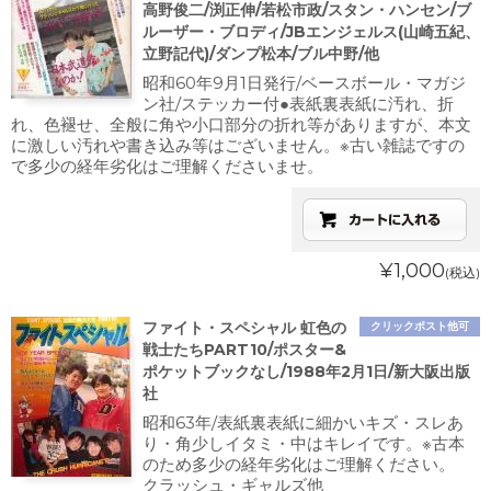
高野俊二/渕正伸/若松市政/スタン・ハンセン/ブ
ルーザー・ブロディ/JBエンジェルス(山崎五紀、
立野記代)/ダンプ松本/ブル中野/他
昭和60年9月1日発行/ベースボール・マガジ
ン社/ステッカー付●表紙裏表紙に汚れ、折
れ、色褪せ、全般に角や小口部分の折れ等がありますが、本文
に激しい汚れや書き込み等はございません。※古い雑誌ですの
で多少の経年劣化はご理解くださいませ。
¥1,000
(税込)
ファイト・スペシャル 虹色の
クリックポスト他可
戦士たちPART10/ポスター&
ポケットブックなし/1988年2月1日/新大阪出版
社
昭和63年/表紙裏表紙に細かいキズ・スレあ
り・角少しイタミ・中はキレイです。※古本
のため多少の経年劣化はご理解ください。
クラッシュ・ギャルズ他