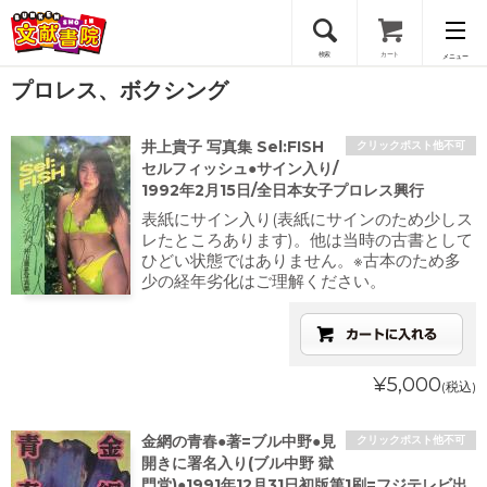
検索
カート
メニュー
プロレス、ボクシング
会員登録
井上貴子 写真集 Sel:FISH
クリックポスト他不可
ログイン
セルフィッシュ●サイン入り/
1992年2月15日/全日本女子プロレス興行
表紙にサイン入り(表紙にサインのため少しス
レたところあります)。他は当時の古書として
ひどい状態ではありません。※古本のため多
少の経年劣化はご理解ください。
¥5,000
(税込)
金網の青春●著=ブル中野●見
クリックポスト他不可
開きに署名入り(ブル中野 獄
門党)●1991年12月31日初版第1刷=フジテレビ出