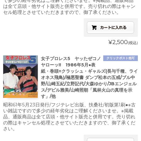
で多少の経年劣化はご理解くださいませ。※掲載品、通販商品
は全て店頭・他サイト販売と併用です。売り切れの際はキャン
セル処理とさせていただきますので、御了承ください。
¥2,500
(税込)
女子プロレス5 ヤッたぜコノ
クリックポスト他可
ヤローッ!! 1986年5月●表
紙・巻頭=クラッシュ・ギャルズ(長与千種、ライ
オネス飛鳥)/極悪聖書 ダンプ松本の五戒/ブル中
野/山崎五紀/立野記代/大森ゆかり/JBエンジェル
ス/デビル雅美/山崎照朝「風林火山の真理を示
す」/他
昭和61年5月23日発行/フジテレビ出版、扶桑社/初版第1刷●※古
い雑誌ですので多少の経年劣化はご理解くださいませ。※掲載
品、通販商品は全て店頭・他サイト販売と併用です。売り切れ
の際はキャンセル処理とさせていただきますので、御了承くだ
さい。