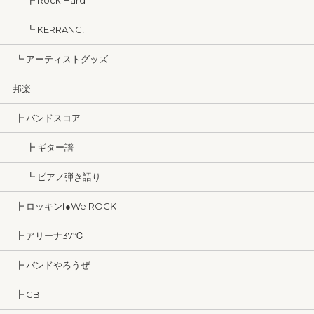
┣ Rock Hard
┗ KERRANG!
┗ アーティストグッズ
邦楽
┣ バンドスコア
┣ ギター譜
┗ ピアノ弾き語り
┣ ロッキンf●We ROCK
┣ アリーナ37℃
┣ バンドやろうぜ
┣ GB