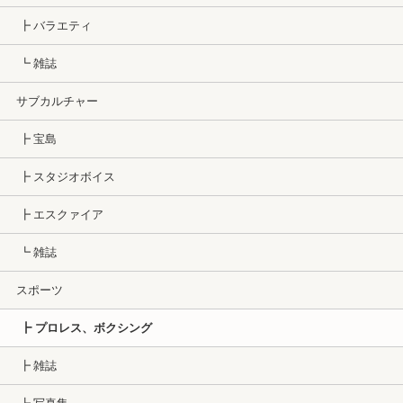
┣ バラエティ
┗ 雑誌
サブカルチャー
┣ 宝島
┣ スタジオボイス
┣ エスクァイア
┗ 雑誌
スポーツ
┣ プロレス、ボクシング
┣ 雑誌