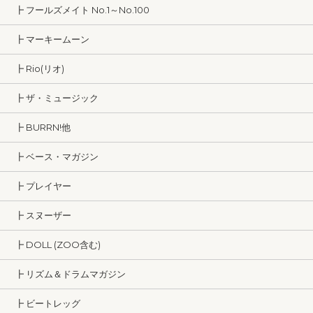
┣ フールズメイト No.1～No.100
┣ マーキームーン
┣ Rio(リオ)
┣ ザ・ミュージック
┣ BURRN!他
┣ ベース・マガジン
┣ プレイヤー
┣ スヌーザー
┣ DOLL (ZOO含む)
┣ リズム＆ドラムマガジン
┣ ビートレッグ