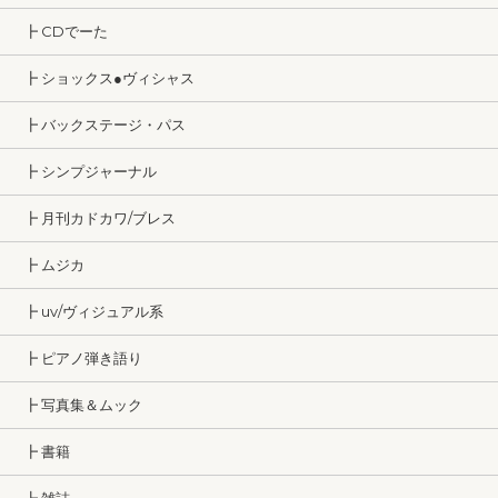
┣ CDでーた
┣ ショックス●ヴィシャス
┣ バックステージ・パス
┣ シンプジャーナル
┣ 月刊カドカワ/ブレス
┣ ムジカ
┣ uv/ヴィジュアル系
┣ ピアノ弾き語り
┣ 写真集＆ムック
┣ 書籍