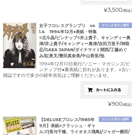
¥3,500
(税込)
女子フロレスグランプリ vo
クリックポスト他可
l.4 1994年12月●表紙・特集
=北斗晶/ピンナップ=井上貴子、キャンディー奥
津/井上貴子/キャンディー奥津/吉田万里子/神取
忍/GAEA JAPAN/ダイナマイト関西/工藤めぐ
み/紅夜叉/豊田真奈美/中山香里/他
1994年12月10日発行/ソニー・マガジンズ/ピ
ンナップ付●裏表紙に折れがあります。※古い
雑誌ですので多少の経年劣化はご理解くださいませ。
¥900
(税込)
【DELUXEプロレス/1985年
クリックポスト他可
9月】表紙=クラッシュ・ギャ
ルズ(長与千種、ライオネス飛鳥)/ジャガー横田/