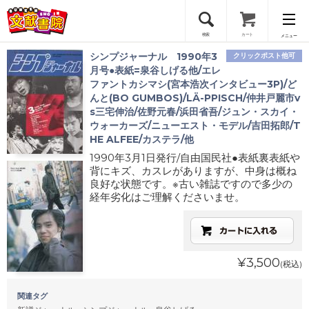
検索
カート
メニュー
シンプジャーナル 1990年3
クリックポスト他可
会員登録
月号●表紙=泉谷しげる他/エレ
ファントカシマシ(宮本浩次インタビュー3P)/ど
んと(BO GUMBOS)/LÄ-PPISCH/仲井戸麗市v
ログイン
s三宅伸治/佐野元春/浜田省吾/ジュン・スカイ・
ウォーカーズ/ニューエスト・モデル/吉田拓郎/T
HE ALFEE/カステラ/他
1990年3月1日発行/自由国民社●表紙裏表紙や
背にキズ、カスレがありますが、中身は概ね
良好な状態です。※古い雑誌ですので多少の
経年劣化はご理解くださいませ。
¥3,500
(税込)
関連タグ