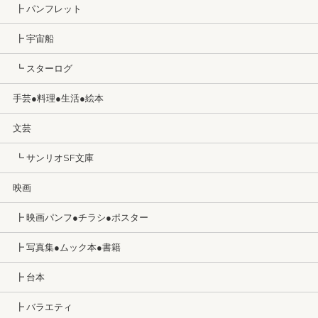
┣ パンフレット
┣ 宇宙船
┗ スターログ
手芸●料理●生活●絵本
文芸
┗ サンリオSF文庫
映画
┣ 映画パンフ●チラシ●ポスター
┣ 写真集●ムック本●書籍
┣ 台本
┣ バラエティ