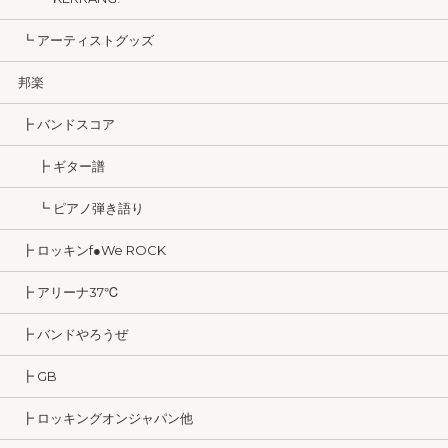
┗ アーティストグッズ
邦楽
┣ バンドスコア
┣ ギター譜
┗ ピアノ弾き語り
┣ ロッキンf●We ROCK
┣ アリーナ37℃
┣ バンドやろうぜ
┣ GB
┣ ロッキングオンジャパン他