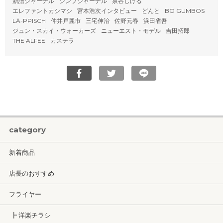
新譜ジャーナル
シンプジャーナル
泉谷しげる
エレファントカシマシ
宮本浩次インタビュー
どんと
BO GUMBOS
LÄ-PPISCH
仲井戸麗市
三宅伸治
佐野元春
浜田省吾
ジュン・スカイ・ウォーカーズ
ニューエスト・モデル
吉田拓郎
THE ALFEE
カステラ
category
新着商品
店長のおすすめ
フライヤー
┣ 洋楽チラシ