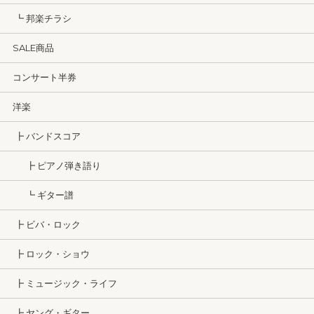
┗ 邦楽チラシ
SALE商品
コンサート半券
洋楽
┣ バンドスコア
┣ ピアノ弾き語り
┗ ギター譜
┣ ビバ・ロック
┣ ロック・ショウ
┣ ミュージック・ライフ
┣ ヤング・ギター