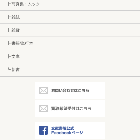
┣ 写真集・ムック
┣ 雑誌
┣ 雑貨
┣ 書籍/単行本
┣ 文庫
┗ 新書