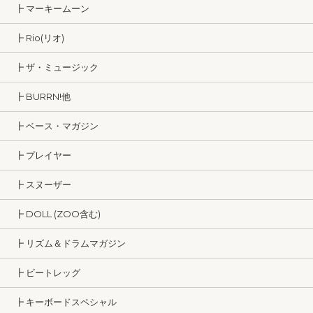
┣ マーキームーン
┣ Rio(リオ)
┣ ザ・ミュージック
┣ BURRN!他
┣ ベース・マガジン
┣ プレイヤー
┣ スヌーザー
┣ DOLL (ZOO含む)
┣ リズム＆ドラムマガジン
┣ ビートレッグ
┣ キーボードスペシャル