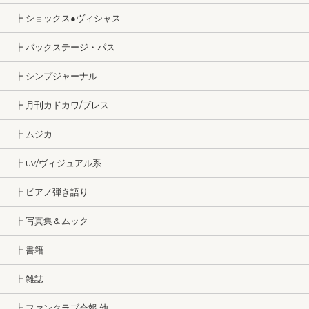
┣ ショックス●ヴィシャス
┣ バックステージ・パス
┣ シンプジャーナル
┣ 月刊カドカワ/ブレス
┣ ムジカ
┣ uv/ヴィジュアル系
┣ ピアノ弾き語り
┣ 写真集＆ムック
┣ 書籍
┣ 雑誌
┣ ファンクラブ会報 他