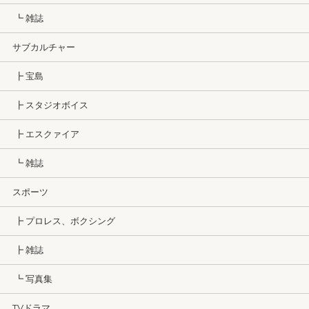
┗ 雑誌
サブカルチャー
┣ 宝島
┣ スタジオボイス
┣ エスクァイア
┗ 雑誌
スポーツ
┣ プロレス、ボクシング
┣ 雑誌
┗ 写真集
TVドラマ