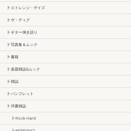
┣ ストレンジ・デイズ
┣ ザ・ディグ
┣ ギター弾き語り
┣ 写真集＆ムック
┣ 書籍
┣ 楽器雑誌&ムック
┣ 雑誌
┣ パンフレット
┣ 洋書雑誌
┣ Rock Hard
┗ KERRANG!