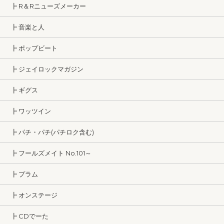
┣ R＆Rニューズメーカー
┣ 音楽と人
┣ ポップビート
┣ ジェイロックマガジン
┣ ギグス
┣ ワッツイン
┣ パチ・パチ(パチロク含む)
┣ フールズメイト No.101～
┣ プラム
┣ オンステージ
┣ CDでーた