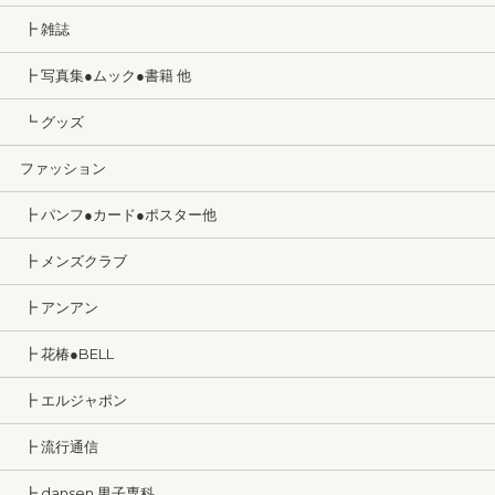
┣ 雑誌
┣ 写真集●ムック●書籍 他
┗ グッズ
ファッション
┣ パンフ●カード●ポスター他
┣ メンズクラブ
┣ アンアン
┣ 花椿●BELL
┣ エルジャポン
┣ 流行通信
┣ dansen 男子専科