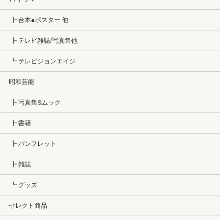
┣ 台本●ポスター 他
┣ テレビ雑誌/写真集他
┗ テレビジョンエイジ
昭和芸能
┣ 写真集&ムック
┣ 書籍
┣ パンフレット
┣ 雑誌
┗ グッズ
セレクト商品