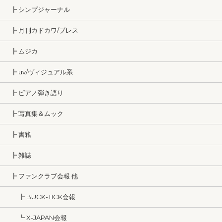
┣ シンプジャーナル
┣ 月刊カドカワ/ブレス
┣ ムジカ
┣ uv/ヴィジュアル系
┣ ピアノ弾き語り
┣ 写真集＆ムック
┣ 書籍
┣ 雑誌
┣ ファンクラブ会報 他
┣ BUCK-TICK会報
┗ X-JAPAN会報