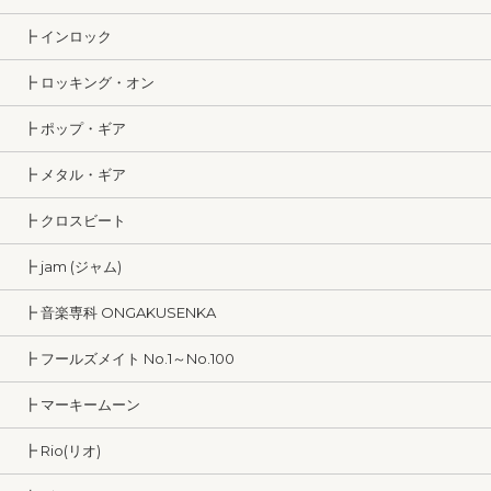
┣ インロック
┣ ロッキング・オン
┣ ポップ・ギア
┣ メタル・ギア
┣ クロスビート
┣ jam (ジャム)
┣ 音楽専科 ONGAKUSENKA
┣ フールズメイト No.1～No.100
┣ マーキームーン
┣ Rio(リオ)