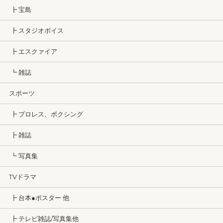
┣ 宝島
┣ スタジオボイス
┣ エスクァイア
┗ 雑誌
スポーツ
┣ プロレス、ボクシング
┣ 雑誌
┗ 写真集
TVドラマ
┣ 台本●ポスター 他
┣ テレビ雑誌/写真集他