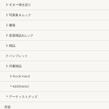
┣ ギター弾き語り
┣ 写真集＆ムック
┣ 書籍
┣ 楽器雑誌&ムック
┣ 雑誌
┣ パンフレット
┣ 洋書雑誌
┣ Rock Hard
┗ KERRANG!
┗ アーティストグッズ
邦楽