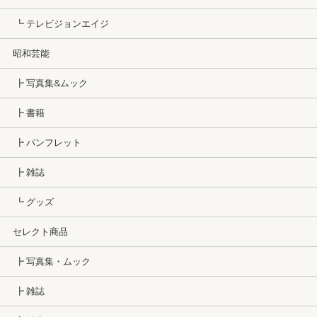
┗ テレビジョンエイジ
昭和芸能
┣ 写真集&ムック
┣ 書籍
┣ パンフレット
┣ 雑誌
┗ グッズ
セレクト商品
┣ 写真集・ムック
┣ 雑誌