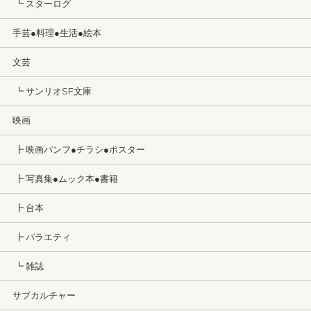
┗ スターログ
手芸●料理●生活●絵本
文芸
┗ サンリオSF文庫
映画
┣ 映画パンフ●チラシ●ポスター
┣ 写真集●ムック本●書籍
┣ 台本
┣ バラエティ
┗ 雑誌
サブカルチャー