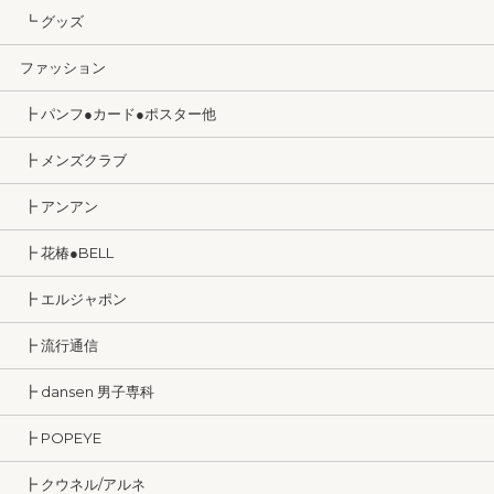
┗ グッズ
ファッション
┣ パンフ●カード●ポスター他
┣ メンズクラブ
┣ アンアン
┣ 花椿●BELL
┣ エルジャポン
┣ 流行通信
┣ dansen 男子専科
┣ POPEYE
┣ クウネル/アルネ