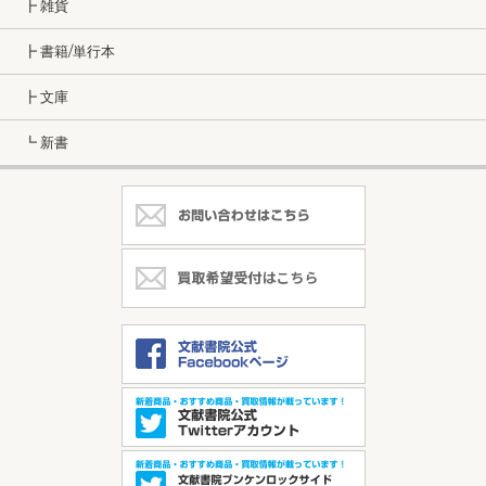
┣ 雑貨
┣ 書籍/単行本
┣ 文庫
┗ 新書