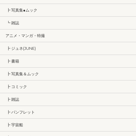
┣ 写真集●ムック
┗ 雑誌
アニメ・マンガ・特撮
┣ ジュネ(JUNE)
┣ 書籍
┣ 写真集＆ムック
┣ コミック
┣ 雑誌
┣ パンフレット
┣ 宇宙船