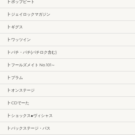
┣ ポップビート
┣ ジェイロックマガジン
┣ ギグス
┣ ワッツイン
┣ パチ・パチ(パチロク含む)
┣ フールズメイト No.101～
┣ プラム
┣ オンステージ
┣ CDでーた
┣ ショックス●ヴィシャス
┣ バックステージ・パス