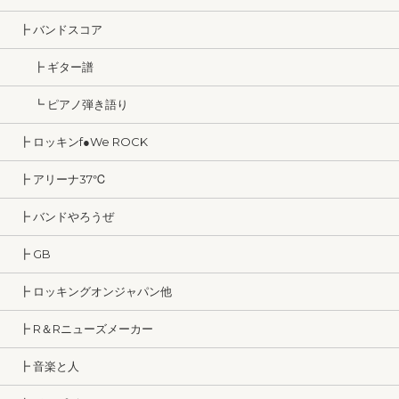
┣ バンドスコア
┣ ギター譜
┗ ピアノ弾き語り
┣ ロッキンf●We ROCK
┣ アリーナ37℃
┣ バンドやろうぜ
┣ GB
┣ ロッキングオンジャパン他
┣ R＆Rニューズメーカー
┣ 音楽と人