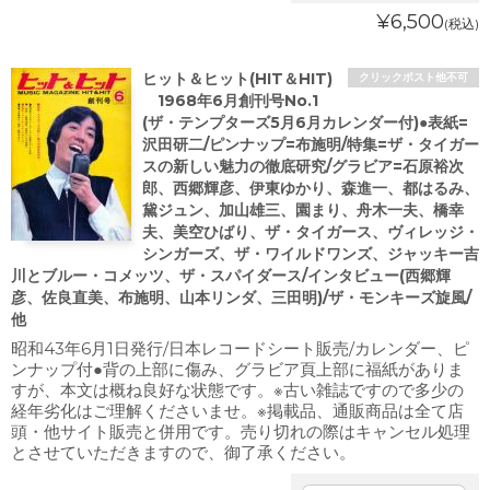
¥6,500
(税込)
ヒット＆ヒット(HIT＆HIT)
クリックポスト他不可
1968年6月創刊号No.1
(ザ・テンプターズ5月6月カレンダー付)●表紙=
沢田研二/ピンナップ=布施明/特集=ザ・タイガー
スの新しい魅力の徹底研究/グラビア=石原裕次
郎、西郷輝彦、伊東ゆかり、森進一、都はるみ、
黛ジュン、加山雄三、園まり、舟木一夫、橋幸
夫、美空ひばり、ザ・タイガース、ヴィレッジ・
シンガーズ、ザ・ワイルドワンズ、ジャッキー吉
川とブルー・コメッツ、ザ・スパイダース/インタビュー(西郷輝
彦、佐良直美、布施明、山本リンダ、三田明)/ザ・モンキーズ旋風/
他
昭和43年6月1日発行/日本レコードシート販売/カレンダー、ピ
ンナップ付●背の上部に傷み、グラビア頁上部に福紙がありま
すが、本文は概ね良好な状態です。※古い雑誌ですので多少の
経年劣化はご理解くださいませ。※掲載品、通販商品は全て店
頭・他サイト販売と併用です。売り切れの際はキャンセル処理
とさせていただきますので、御了承ください。