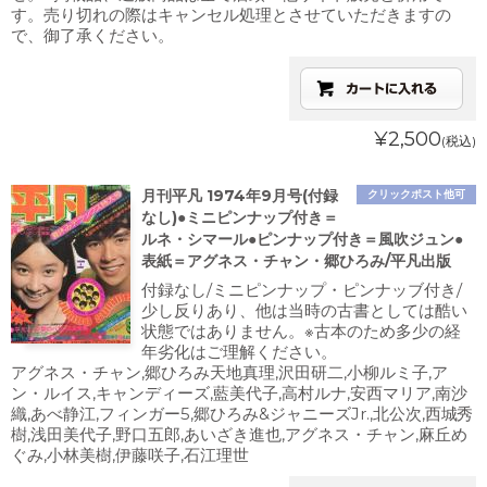
す。売り切れの際はキャンセル処理とさせていただきますの
で、御了承ください。
¥2,500
(税込)
月刊平凡 1974年9月号(付録
クリックポスト他可
なし)●ミニピンナップ付き＝
ルネ・シマール●ピンナップ付き＝風吹ジュン●
表紙＝アグネス・チャン・郷ひろみ/平凡出版
付録なし/ミニピンナップ・ピンナッブ付き/
少し反りあり、他は当時の古書としては酷い
状態ではありません。※古本のため多少の経
年劣化はご理解ください。
アグネス・チャン,郷ひろみ天地真理,沢田研二,小柳ルミ子,ア
ン・ルイス,キャンディーズ,藍美代子,高村ルナ,安西マリア,南沙
織,あべ静江,フィンガー5,郷ひろみ&ジャニーズJr.,北公次,西城秀
樹,浅田美代子,野口五郎,あいざき進也,アグネス・チャン,麻丘め
ぐみ,小林美樹,伊藤咲子,石江理世