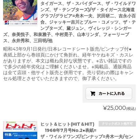
タイガース、ザ・スパイダース、ザ・ワイルドワ
ンズ、ザ・テンプターズ)/ザ・タイガース北海道
グラフ/グラビア=舟木一夫、沢田研二、吉永小百
合、ジャッキー吉川とブルー・コメッツ、ザ・テ
ンプターズ、黛ジュン、ヴィレッジ・シンガー
ズ、奈美悦子、和泉雅子、中村晃子、山本リンダ、フォーリーブ
ス、永井秀和、三田明/他
昭和43年9月1日発行/日本レコードシート販売/ピンナップ付●
表紙上部から巻頭頁にかけて角折れ、経年ヤケねキズ・カスレ
がありますが、本文は概ね良好な状態です。※古い雑誌ですの
で多少の経年劣化はご理解くださいませ。※掲載品、通販商品
は全て店頭・他サイト販売と併用です。売り切れの際はキャン
セル処理とさせていただきますので、御了承ください。
¥25,000
(税込)
ヒット＆ヒット(HIT＆HIT)
クリックポスト他不可
1968年7月号No.2●表紙=
ザ・ワイルドワンズ/ピンナップ=舟木一夫/セン