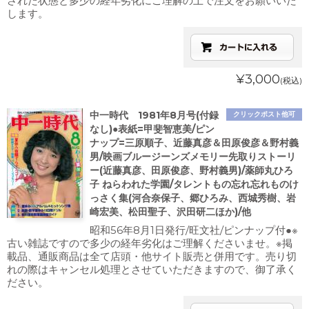
された状態と多少の経年劣化にご理解の上で注文をお願いいた
します。
¥3,000
(税込)
中一時代 1981年8月号(付録
クリックポスト他可
なし)●表紙=甲斐智恵美/ピン
ナップ=三原順子、近藤真彦＆田原俊彦＆野村義
男/映画ブルージーンズメモリー先取りストーリ
ー(近藤真彦、田原俊彦、野村義男)/薬師丸ひろ
子 ねらわれた学園/タレントもの忘れ忘れものけ
っさく集(河合奈保子、郷ひろみ、西城秀樹、岩
崎宏美、松田聖子、沢田研二ほか)/他
昭和56年8月1日発行/旺文社/ピンナップ付●※
古い雑誌ですので多少の経年劣化はご理解くださいませ。※掲
載品、通販商品は全て店頭・他サイト販売と併用です。売り切
れの際はキャンセル処理とさせていただきますので、御了承く
ださい。