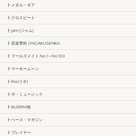
┣ メタル・ギア
┣ クロスビート
┣ jam (ジャム)
┣ 音楽専科 ONGAKUSENKA
┣ フールズメイト No.1～No.100
┣ マーキームーン
┣ Rio(リオ)
┣ ザ・ミュージック
┣ BURRN!他
┣ ベース・マガジン
┣ プレイヤー