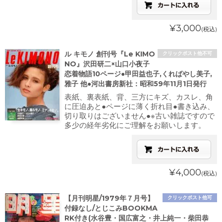
¥3,000
(税込)
ル キモノ 創刊号『Le KIMO
クリックポスト他不可
NO』沢田研二×山口小夜子
恋着物語10ページ●甲田益也子,くればやし美子,
雅子 他●河出書房新社：昭和59年11月1日発行
表紙、裏表紙、背、三方にキズ、カスレ、角
に圧迫あと●ページに薄く折れ目●書き込み、
切り取りはございません●※古い雑誌ですので
多少の経年劣化にご理解をお願いします。
¥4,000
(税込)
【月刊明星/1979年７月号】
クリックポスト他可
付録なし/とじこみBOOKMA
RK付き(水谷豊・国広富之・井上純一・柴田恭