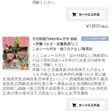
理解ください。
¥1,800
(税込)
月刊明星/1982年4月号 表紙
クリックポスト他可
＝伊藤つかさ・近藤真彦/とじ
こみシール付き・他フロクなし/集英社
とじこみシール付き、ほか付録なし/表紙背6c
mほど切れ目あり※古本のため多少の経年劣
化はご理解ください。
伊藤つかさ,近藤真彦,河合奈保子,たのきんト
リオ,中島はるみ,松本伊代,伊藤つかさ,長江健
次,柏原芳恵,岩崎良美,竹本孝之,パンジー,西城秀樹,桜田淳子,横須
賀昌美,広岡瞬,松本伊代,直江喜一,香坂みゆき,長渕剛&石野真子,
沢田研二,錦織一清,三田寛子,松田聖子,三原順子,郷ひろみ,沖田浩
之,角川博,小泉今日子,川田あつこ,堀ちえみ,早見優他