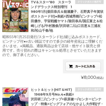
TV＆スター'80 スターラ
クリックポスト他不可
ンドデラックス特別増刊 1
980年1月(柴田恭兵＆能瀬慶子、石野真子年賀状
ポストカード付)●表紙=西城秀樹/ピンナップ=松
田優作、宇宙戦艦ヤマト/柴田恭兵/国広富之＆松
崎しげる/中村雅俊/沢田研二/山口百恵＆三浦友
和/松山千春/他
昭和55年1月25日発行/スターランド社/綴じ込みポストカード、
ピンナップ付●※古い雑誌ですので多少の経年劣化はご理解くだ
さいませ。※掲載品、通販商品は全て店頭・他サイト販売と併
用です。売り切れの際はキャンセル処理とさせていただきます
ので、御了承ください。
¥8,000
(税込)
ヒット＆ヒット(HIT＆HIT)
クリックポスト他不可
1968年9月号No.4●表紙=
沢田研二/ピンナップ=萩原健一/センターピンナ
ップ・特集=ビッグフォアのなかよし大作戦(ザ・