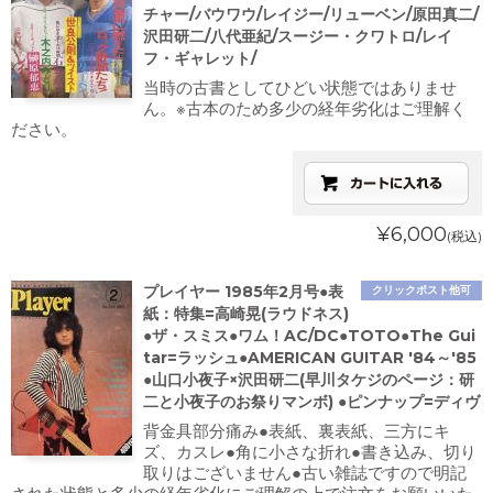
チャー/バウワウ/レイジー/リューベン/原田真二/
沢田研二/八代亜紀/スージー・クワトロ/レイ
フ・ギャレット/
当時の古書としてひどい状態ではありませ
ん。※古本のため多少の経年劣化はご理解く
ださい。
¥6,000
(税込)
プレイヤー 1985年2月号●表
クリックポスト他可
紙：特集=高崎晃(ラウドネス)
●ザ・スミス●ワム！AC/DC●TOTO●The Gui
tar=ラッシュ●AMERICAN GUITAR '84～'85
●山口小夜子×沢田研二(早川タケジのページ：研
二と小夜子のお祭りマンボ) ●ピンナップ=ディヴ
背金具部分痛み●表紙、裏表紙、三方にキ
ズ、カスレ●角に小さな折れ●書き込み、切り
取りはございません●古い雑誌ですので明記