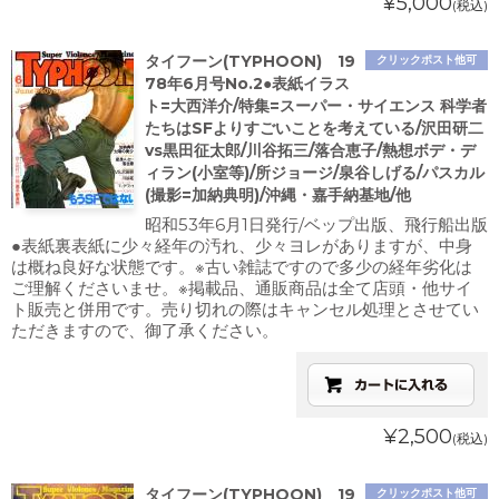
¥5,000
(税込)
タイフーン(TYPHOON) 19
クリックポスト他可
78年6月号No.2●表紙イラス
ト=大西洋介/特集=スーパー・サイエンス 科学者
たちはSFよりすごいことを考えている/沢田研二
vs黒田征太郎/川谷拓三/落合恵子/熱想ボデ・デ
ィラン(小室等)/所ジョージ/泉谷しげる/パスカル
(撮影=加納典明)/沖縄・嘉手納基地/他
昭和53年6月1日発行/ベップ出版、飛行船出版
●表紙裏表紙に少々経年の汚れ、少々ヨレがありますが、中身
は概ね良好な状態です。※古い雑誌ですので多少の経年劣化は
ご理解くださいませ。※掲載品、通販商品は全て店頭・他サイ
ト販売と併用です。売り切れの際はキャンセル処理とさせてい
ただきますので、御了承ください。
¥2,500
(税込)
タイフーン(TYPHOON) 19
クリックポスト他可