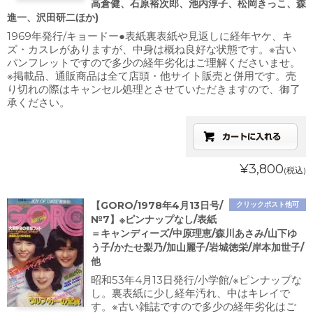
高倉健、石原裕次郎、池内淳子、松岡きっこ、森
進一、沢田研二ほか)
1969年発行/キョードー●表紙裏表紙や見返しに経年ヤケ、キ
ズ・カスレがありますが、中身は概ね良好な状態です。※古い
パンフレットですので多少の経年劣化はご理解くださいませ。
※掲載品、通販商品は全て店頭・他サイト販売と併用です。売
り切れの際はキャンセル処理とさせていただきますので、御了
承ください。
¥3,800
(税込)
【GORO/1978年4月13日号/
クリックポスト他可
№7】※ピンナップなし/表紙
＝キャンディーズ/中原理恵/森川あさみ/山下ゆ
う子/かたせ梨乃/加山麗子/岩城徳栄/岸本加世子/
他
昭和53年4月13日発行/小学館/※ピンナップな
し。裏表紙に少し経年汚れ、中はキレイで
す。※古い雑誌ですので多少の経年劣化はご