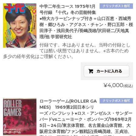
中学二年生コース 1975年1月
クリックポスト他可
号付録 『十代』冬の芸能特集
●特大カラーピンナップ付き＝山口百恵・西城秀
樹・郷ひろみ・アグネス・チャン・野口五郎・桜
田淳子・浅田美代子/長嶋茂雄/沢田研二/天地真
理/他 学習研究社
付録です。本はありません。当時の付録とし
ては酷い状態ではありません。※古本のため
多少の経年劣化はご理解ください。
¥4,000
(税込)
ローラーゲーム(ROLLER GA
クリックポスト他可
MES) 1969第2回日本シリ
ーズ パンフレット●ロス・アンゼルス・サンダー
バードvsニューヨーク・ボンバーズ/1969年2月
5日～24日/東京体育館、名古屋金山体育館、大
阪府立体育館/ファン観戦記(長嶋茂雄、王貞治、