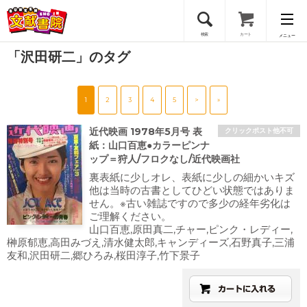
検索
カート
メニュー
「沢田研二」のタグ
会員登録
1
2
3
4
5
>
»
ログイン
近代映画 1978年5月号 表
クリックポスト他不可
紙：山口百恵●カラーピンナ
ップ＝狩人/フロクなし/近代映画社
裏表紙に少しオレ、表紙に少しの細かいキズ
他は当時の古書としてひどい状態ではありま
せん。※古い雑誌ですので多少の経年劣化は
ご理解ください。
山口百恵,原田真二,チャー,ピンク・レディー,
榊原郁恵,高田みづえ,清水健太郎,キャンディーズ,石野真子,三浦
友和,沢田研二,郷ひろみ,桜田淳子,竹下景子