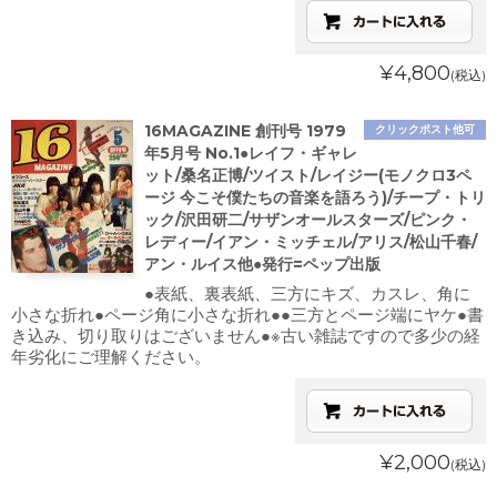
¥4,800
(税込)
16MAGAZINE 創刊号 1979
クリックポスト他可
年5月号 No.1●レイフ・ギャレ
ット/桑名正博/ツイスト/レイジー(モノクロ3ペ
ージ 今こそ僕たちの音楽を語ろう)/チープ・トリ
ック/沢田研二/サザンオールスターズ/ピンク・
レディー/イアン・ミッチェル/アリス/松山千春/
アン・ルイス他●発行=ペップ出版
●表紙、裏表紙、三方にキズ、カスレ、角に
小さな折れ●ページ角に小さな折れ●●三方とページ端にヤケ●書
き込み、切り取りはございません●※古い雑誌ですので多少の経
年劣化にご理解ください。
¥2,000
(税込)