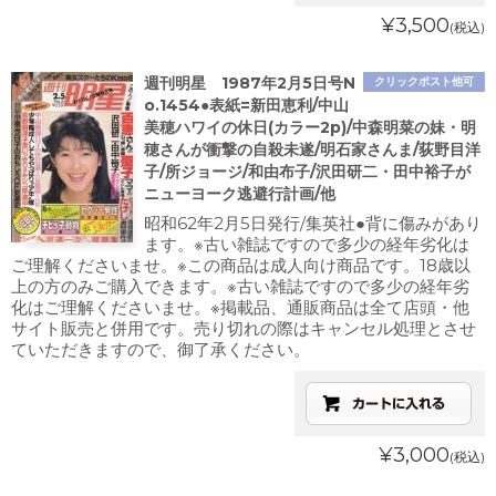
¥3,500
(税込)
週刊明星 1987年2月5日号N
クリックポスト他可
o.1454●表紙=新田恵利/中山
美穂ハワイの休日(カラー2p)/中森明菜の妹・明
穂さんが衝撃の自殺未遂/明石家さんま/荻野目洋
子/所ジョージ/和由布子/沢田研二・田中裕子が
ニューヨーク逃避行計画/他
昭和62年2月5日発行/集英社●背に傷みがあり
ます。※古い雑誌ですので多少の経年劣化は
ご理解くださいませ。※この商品は成人向け商品です。18歳以
上の方のみご購入できます。※古い雑誌ですので多少の経年劣
化はご理解くださいませ。※掲載品、通販商品は全て店頭・他
サイト販売と併用です。売り切れの際はキャンセル処理とさせ
ていただきますので、御了承ください。
¥3,000
(税込)