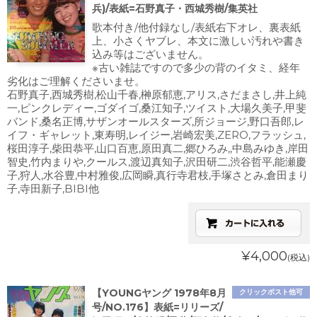
兵)/表紙=石野真子・西城秀樹/集英社
歌本付き/他付録なし/表紙右下オレ、裏表紙
上、小さくヤブレ、本文に激しい汚れや書き
込み等はございません。
※古い雑誌ですので多少の背のイタミ、経年
劣化はご理解くださいませ。
石野真子,西城秀樹,松山千春,榊原郁恵,アリス,さだまさし,井上純
一,ピンクレディー,ゴダイゴ,桑江知子,ツイスト,大場久美子,甲斐
バンド,桑名正博,サザンオールスターズ,所ジョージ,野口吾郎,レ
イフ・ギャレット,東寿明,レイジー,岩崎宏美,ZERO,フラッシュ,
桜田淳子,柴田恭平,山口百恵,原田真二,郷ひろみ,,中島みゆき,岸田
智史,竹内まりや,クールス,渡辺真知子,沢田研二,渋谷哲平,能瀬慶
子,狩人,水谷豊,中村雅俊,広岡瞬,真行寺君枝,手塚さとみ,倉田まり
子,寺田新子,BIBI他
¥4,000
(税込)
【YOUNGヤング 1978年8月
クリックポスト他可
号/NO.176】表紙=リリーズ/