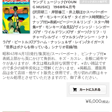
ヤングミュージック(YOUN
クリックポスト他不可
G MUSIC) 1968年4月号
(沢田研二・岸部修三・井上順ほかスーパーポー
ト、ザ・モンキーズ＆ザ・タイガース時間割ピン
ナップ付)●表紙=ビージース＆リンゴ・スター/特
集=ザ・モンキーズ会見記/ヴィシッジ・シンガー
ズ/ザ・ワイルドワンズ/ザ・ダーツ/クリフ・リ
チャー/シルヴィ・ヴァルタン/ナンシー・シナト
ラ/ザ・ビートルズ/グラハム・ナッシュ＆ザ・レイン/タイガース
「世界はボクらを待っている」シナリオ収録/他
昭和43年4月1日発行/集英社/スーパーポート、ピンナップ付●
表紙上部から頁にかけて角折れ、キズ・カスレ、全般に経年ヤ
ケがありますが、本文は概ね良好な状態です。※古い雑誌です
ので多少の経年劣化はご理解くださいませ。※掲載品、通販商
品は全て店頭・他サイト販売と併用です。売り切れの際はキャ
ンセル処理とさせていただきますので、御了承ください。
¥6,000
(税込)