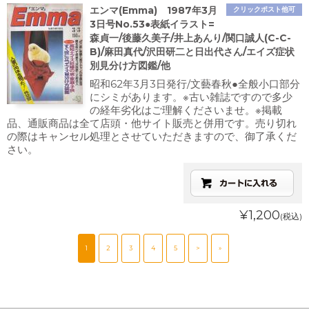
エンマ(Emma) 1987年3月
クリックポスト他可
3日号No.53●表紙イラスト=
森貞一/後藤久美子/井上あんり/関口誠人(C-C-
B)/麻田真代/沢田研二と日出代さん/エイズ症状
別見分け方図鑑/他
昭和62年3月3日発行/文藝春秋●全般小口部分
にシミがあります。※古い雑誌ですので多少
の経年劣化はご理解くださいませ。※掲載
品、通販商品は全て店頭・他サイト販売と併用です。売り切れ
の際はキャンセル処理とさせていただきますので、御了承くだ
さい。
¥1,200
(税込)
1
2
3
4
5
>
»