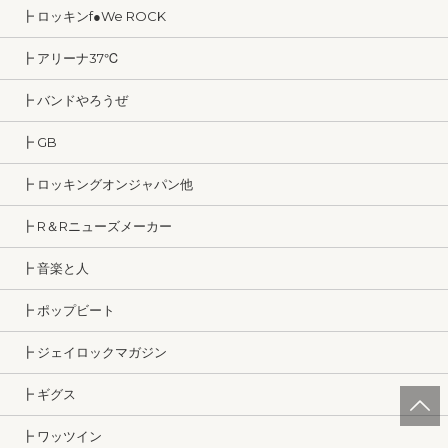
┣ ロッキンf●We ROCK
┣ アリーナ37℃
┣ バンドやろうぜ
┣ GB
┣ ロッキングオンジャパン他
┣ R＆Rニューズメーカー
┣ 音楽と人
┣ ポップビート
┣ ジェイロックマガジン
┣ ギグス
┣ ワッツイン