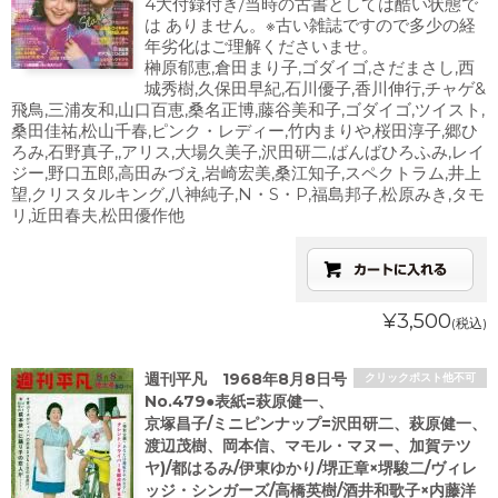
4大付録付き/当時の古書としては酷い状態で
は ありません。※古い雑誌ですので多少の経
年劣化はご理解くださいませ。
榊原郁恵,倉田まり子,ゴダイゴ,さだまさし,西
城秀樹,久保田早紀,石川優子,香川伸行,チャゲ&
飛鳥,三浦友和,山口百恵,桑名正博,藤谷美和子,ゴダイゴ,ツイスト,
桑田佳祐,松山千春,ピンク・レディー,竹内まりや,桜田淳子,郷ひ
ろみ,石野真子,,アリス,大場久美子,沢田研二,ばんばひろふみ,レイ
ジー,野口五郎,高田みづえ,岩崎宏美,桑江知子,スペクトラム,井上
望,クリスタルキング,八神純子,N・S・P,福島邦子,松原みき,タモ
リ,近田春夫,松田優作他
¥3,500
(税込)
週刊平凡 1968年8月8日号
クリックポスト他不可
No.479●表紙=萩原健一、
京塚昌子/ミニピンナップ=沢田研二、萩原健一、
渡辺茂樹、岡本信、マモル・マヌー、加賀テツ
ヤ)/都はるみ/伊東ゆかり/堺正章×堺駿二/ヴィレ
ッジ・シンガーズ/高橋英樹/酒井和歌子×内藤洋