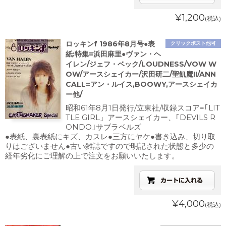
¥1,200
(税込)
ロッキンf 1986年8月号●表
クリックポスト他可
紙:特集=浜田麻里●ヴァン・ヘ
イレン/ジェフ・ベック/LOUDNESS/VOW W
OW/アースシェイカー/沢田研二/聖飢魔II/ANN
CALL=アン・ルイス,BOOWY,アースシェイカ
ー他/
昭和61年8月1日発行/立東社/収録スコア=｢LIT
TLE GIRL」アースシェイカー、｢DEVILS R
ONDO｣サブラベルズ
●表紙、裏表紙にキズ、カスレ●三方にヤケ●書き込み、切り取
りはございません●古い雑誌ですので明記された状態と多少の
経年劣化にご理解の上で注文をお願いいたします。
¥4,000
(税込)