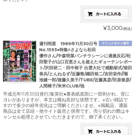
¥3,000
(税込)
週刊明星 1989年11月30日号
クリックポスト他可
No.1593●特集=さよなら松田
優作さん/中森明菜パンチラシーンに過激反応/松
田聖子が山口百恵さんを超えたギョーテンレポー
ト/沢田研二・田中裕子 出雲大社で感動挙式/柴田
恭兵/とんねるず/近藤敦/織田裕二/吉田栄作//菊
池健一郎/後藤久美子/TUBE/近藤真彦/田原俊彦/
人間椅子/米米CLUB/他
平成元年11月30日発行/集英社●裏表紙底部に一部剥がれ、背に
ヨレがありますが、本文は概ね良好な状態です。※古い雑誌で
すので多少の経年劣化はご理解くださいませ。※掲載品、通販
商品は全て店頭・他サイト販売と併用です。売り切れの際はキ
ャンセル処理とさせていただきますので、御了承ください。