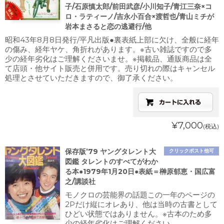
子/石原慎太郎/前田武彦/小川知子/青江三奈×コ
ロ・ラティーノ/吉永小百合×渡哲也/青山ミチが
岩本まさると恋の逃避行/他
昭和43年8月8日発行/平凡出版●裏表紙上部に欠け、全般に経年
の傷み、経年ヤケ、角折れがあります。※古い雑誌ですので多
少の経年劣化はご理解くださいませ。※掲載品、通販商品は全
て店頭・他サイト販売と併用です。売り切れの際はキャンセル
処理とさせていただきますので、御了承ください。
¥7,000
(税込)
保存版’79 ヤングタレント大
クリックポスト他可
図鑑 タレントのすべてがわか
る本●1979年1月20日●表紙＝榊原郁恵・国広富
之/講談社
モノクロの芸能界の話題この一年のページの
2Pだけ縦にオレあり、他は当時の古書として
ひどい状態ではありません。※古本のため多
少の経年劣化はご理解ください。