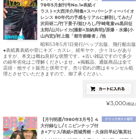
78年5月創刊号No.1●表紙イ
ラスト=大西洋介/特集=スーパーシティーバイオ
レンス 80年代の予感をリアルに解剖してみた/
沢田研二/竹下景子/舘ひろし/宇崎竜童vs黒田征
太郎/山川レイカ(撮影=加納典明)/原爆・水爆(小
山内宏)/村上龍「都市俯瞰者」/他
昭和53年5月1日発行/ベップ出版、飛行船出版
●表紙裏表紙や背にキズ・カスレ、経年ヤケ、少々ヨレがあり
ますが、本文は概ね良好な状態です。※古い雑誌ですので多少
の経年劣化はご理解くださいませ。※掲載品、通販商品は全て
店頭・他サイト販売と併用です。売り切れの際はキャンセル処
理とさせていただきますので、御了承ください。
¥3,000
(税込)
【月刊明星/1980年3月号】4
クリックポスト他可
大付録なし/ミニピンナップ付
き=アリス/表紙=西城秀樹・久保田早紀/集英社