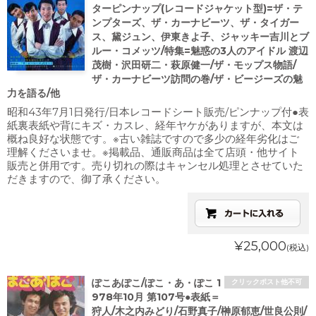
ターピンナップ(レコードジャケット型)=ザ・テ
ンプターズ、ザ・カーナビーツ、ザ・タイガー
ス、黛ジュン、伊東きよ子、ジャッキー吉川とブ
ルー・コメッツ/特集=魅惑の3人のアイドル 渡辺
茂樹・沢田研二・萩原健一/ザ・モップス物語/
ザ・カーナビーツ訪問の巻/ザ・ビージーズの魅
力を語る/他
昭和43年7月1日発行/日本レコードシート販売/ピンナップ付●表
紙裏表紙や背にキズ・カスレ、経年ヤケがありますが、本文は
概ね良好な状態です。※古い雑誌ですので多少の経年劣化はご
理解くださいませ。※掲載品、通販商品は全て店頭・他サイト
販売と併用です。売り切れの際はキャンセル処理とさせていた
だきますので、御了承ください。
¥25,000
(税込)
ぽこあぽこ/ぽこ・あ・ぽこ 1
クリックポスト他不可
978年10月 第107号●表紙＝
狩人/木之内みどり/石野真子/榊原郁恵/世良公則/