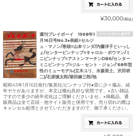
¥30,000
(税込)
週刊プレイボーイ 1968年1
クリックポスト他不可
月16日号No.3●表紙=セルジ
ュ・マノン/巻頭=山本リンダ/内藤洋子といっし
ょ/センターピンナップ=キャロル・ボウマン/ミ
ニピンナップ=アストンマーチンDB6/センター
ミニピンナップ=ジル・セント・ジョン/'68年型
性のミューモデル(立木ユリ、水森亜土、沢田研
二)/石原慎太郎/柴田錬三郎/他
昭和43年1月16日発行/集英社/ピンナップ付●背に少々傷み、経
年ヤケがありますが、本文は概ね良好な状態です。※古い雑誌
ですので多少の経年劣化はご理解くださいませ。※掲載品、通
販商品は全て店頭・他サイト販売と併用です。売り切れの際は
キャンセル処理とさせていただきますので、御了承ください。