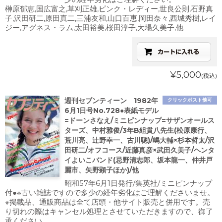
榊原郁恵,国広富之,草刈正雄,ピンク・レディー,世良公則,石野真
子,沢田研二,原田真二,三浦友和,山口百恵,岡田奈々,西城秀樹,レイ
ジー,アグネス・ラム,太田裕美,桜田淳子,大場久美子,他
¥5,000
(税込)
週刊セブンティーン 1982年
クリックポスト他可
6月1日号No.728●表紙モデル
=ドーンさなえ/ミニピンナップ=サザンオールス
ターズ、中村雅俊/3年B組貫八先生(松原康行、
荒川亮、辻野幸一、古川聰)/嶋大輔×杉本哲太/沢
田研二/オフコース/近藤真彦×武田久美子/ヘンタ
イよいこバンド(忌野清志郎、坂本龍一、仲井戸
麗市、矢野顕子ほか)/他
昭和57年6月1日発行/集英社/ミニピンナップ
付●※古い雑誌ですので多少の経年劣化はご理解くださいませ。
※掲載品、通販商品は全て店頭・他サイト販売と併用です。売
り切れの際はキャンセル処理とさせていただきますので、御了
承ください。