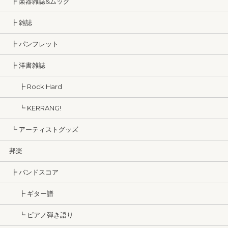
┣ 楽器雑誌&ムック
┣ 雑誌
┣ パンフレット
┣ 洋書雑誌
┣ Rock Hard
┗ KERRANG!
┗ アーティストグッズ
邦楽
┣ バンドスコア
┣ ギター譜
┗ ピアノ弾き語り