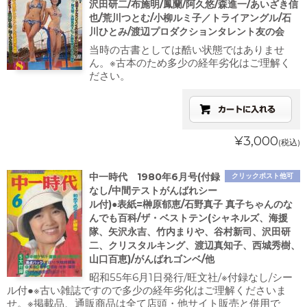
沢田研二/布施明/鳳蘭/阿久悠/森進一/あいざき信
也/荒川つとむ/小柳ルミ子／トライアングル/石
川ひとみ/渡辺プロダクションタレント友の会
当時の古書としては酷い状態ではありませ
ん。※古本のため多少の経年劣化はご理解く
ださい。
¥3,000
(税込)
中一時代 1980年6月号(付録
クリックポスト他可
なし/中間テストがんばれシー
ル付)●表紙=榊原郁恵/石野真子 真子ちゃんのな
んでも百科/ザ・ベストテン(シャネルズ、海援
隊、矢沢永吉、竹内まりや、谷村新司、沢田研
二、クリスタルキング、渡辺真知子、西城秀樹、
山口百恵)/がんばれゴンベ/他
昭和55年6月1日発行/旺文社/※付録なし/シー
ル付●※古い雑誌ですので多少の経年劣化はご理解くださいま
せ。※掲載品、通販商品は全て店頭・他サイト販売と併用で