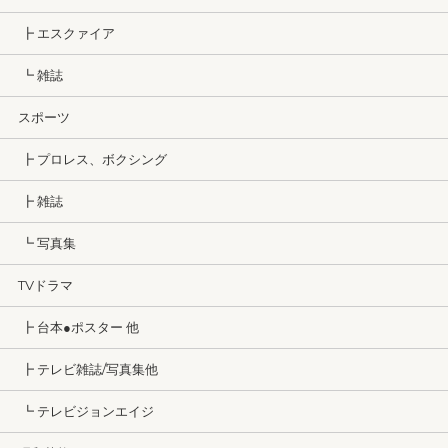
┣ エスクァイア
┗ 雑誌
スポーツ
┣ プロレス、ボクシング
┣ 雑誌
┗ 写真集
TVドラマ
┣ 台本●ポスター 他
┣ テレビ雑誌/写真集他
┗ テレビジョンエイジ