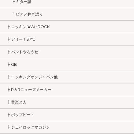
┣ ギター譜
┗ ピアノ弾き語り
┣ ロッキンf●We ROCK
┣ アリーナ37℃
┣ バンドやろうぜ
┣ GB
┣ ロッキングオンジャパン他
┣ R＆Rニューズメーカー
┣ 音楽と人
┣ ポップビート
┣ ジェイロックマガジン