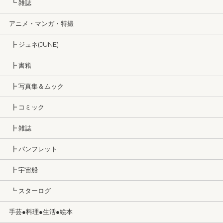
┗ 雑誌
アニメ・マンガ・特撮
┣ ジュネ(JUNE)
┣ 書籍
┣ 写真集＆ムック
┣ コミック
┣ 雑誌
┣ パンフレット
┣ 宇宙船
┗ スターログ
手芸●料理●生活●絵本