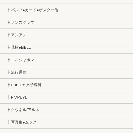
┣ パンフ●カード●ポスター他
┣ メンズクラブ
┣ アンアン
┣ 花椿●BELL
┣ エルジャポン
┣ 流行通信
┣ dansen 男子専科
┣ POPEYE
┣ クウネル/アルネ
┣ 写真集●ムック