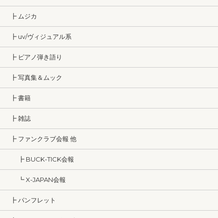
┣ ムジカ
┣ uv/ヴィジュアル系
┣ ピアノ弾き語り
┣ 写真集＆ムック
┣ 書籍
┣ 雑誌
┣ ファンクラブ会報 他
┣ BUCK-TICK会報
┗ X-JAPAN会報
┣ パンフレット