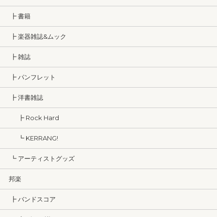
┣ 書籍
┣ 楽器雑誌&ムック
┣ 雑誌
┣ パンフレット
┣ 洋書雑誌
┣ Rock Hard
┗ KERRANG!
┗ アーティストグッズ
邦楽
┣ バンドスコア