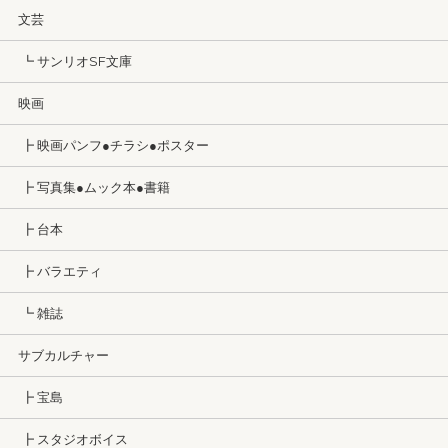
文芸
┗ サンリオSF文庫
映画
┣ 映画パンフ●チラシ●ポスター
┣ 写真集●ムック本●書籍
┣ 台本
┣ バラエティ
┗ 雑誌
サブカルチャー
┣ 宝島
┣ スタジオボイス