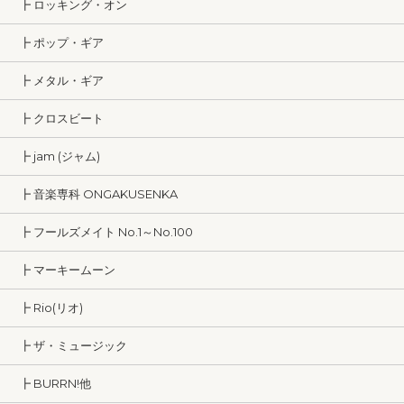
┣ ロッキング・オン
┣ ポップ・ギア
┣ メタル・ギア
┣ クロスビート
┣ jam (ジャム)
┣ 音楽専科 ONGAKUSENKA
┣ フールズメイト No.1～No.100
┣ マーキームーン
┣ Rio(リオ)
┣ ザ・ミュージック
┣ BURRN!他