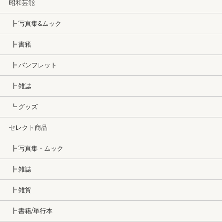
昭和芸能
┣ 写真集&ムック
┣ 書籍
┣ パンフレット
┣ 雑誌
┗ グッズ
セレクト商品
┣ 写真集・ムック
┣ 雑誌
┣ 雑貨
┣ 書籍/単行本