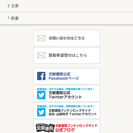
┣ 文庫
┗ 新書