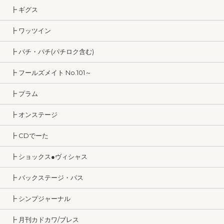
┣ ギグス
┣ ワッツイン
┣ パチ・パチ(パチロク含む)
┣ フールズメイト No.101～
┣ プラム
┣ オンステージ
┣ CDでーた
┣ ショックス●ヴィシャス
┣ バックステージ・パス
┣ シンプジャーナル
┣ 月刊カドカワ/ブレス