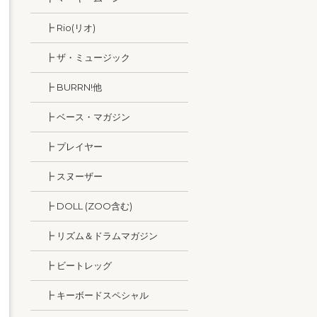
┣ Rio(リオ)
┣ ザ・ミュージック
┣ BURRN!他
┣ ベース・マガジン
┣ プレイヤー
┣ スヌーザー
┣ DOLL (ZOO含む)
┣ リズム＆ドラムマガジン
┣ ビートレッグ
┣ キーボードスペシャル