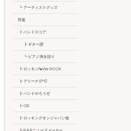
┗ アーティストグッズ
邦楽
┣ バンドスコア
┣ ギター譜
┗ ピアノ弾き語り
┣ ロッキンf●We ROCK
┣ アリーナ37℃
┣ バンドやろうぜ
┣ GB
┣ ロッキングオンジャパン他
┣ R＆Rニューズメーカー