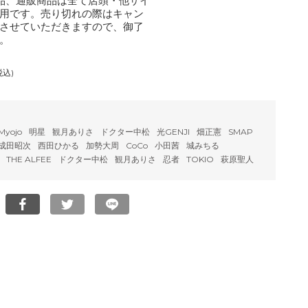
品、通販商品は全て店頭・他サイ
用です。売り切れの際はキャン
させていただきますので、御了
。
税込)
Myojo
明星
観月ありさ
ドクター中松
光GENJI
畑正憲
SMAP
成田昭次
西田ひかる
加勢大周
CoCo
小田茜
城みちる
THE ALFEE
ドクター中松
観月ありさ
忍者
TOKIO
萩原聖人