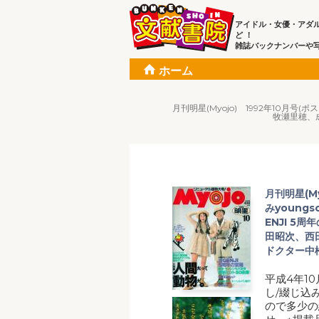
アイドル・女優・アダ
ど ！
雑誌バックナンバーや
ホーム
月刊明星(Myojo) 1992年10月号
牧瀬里穂、成
月刊明星(M
みyoung
ENJI 5
田昭次、西
ドクター中松
平成4年10
し/綴じ込み
ので多少の