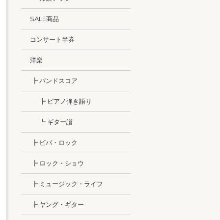
SALE商品
コンサート半券
洋楽
┣ バンドスコア
┣ ピアノ弾き語り
┗ ギター譜
┣ ビバ・ロック
┣ ロック・ショウ
┣ ミュージック・ライフ
┣ ヤング・ギター