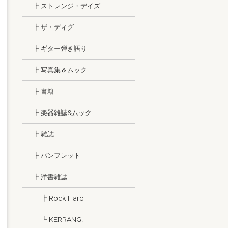
┣ ストレンジ・デイズ
┣ ザ・ディグ
┣ ギター弾き語り
┣ 写真集＆ムック
┣ 書籍
┣ 楽器雑誌&ムック
┣ 雑誌
┣ パンフレット
┣ 洋書雑誌
┣ Rock Hard
┗ KERRANG!