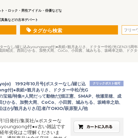
ルト・ロック・男性アイドル・俳優などな
写真集などの古本デパート
タグから検索
(ポスターなし/綴じ込みyoungsong付)●表紙=観月ありさ、ドクター中松/光GENJI 
田昭次、西田ひかる、加勢大周、CoCo、小田茜、城みちる、坂崎幸之助、ドクター中松
yojo) 1992年10月号(ポスターなし/綴じ込
クリックポスト他可
song付)●表紙=観月ありさ、ドクター中松/光G
周年の宝箱/特集=人間だって動物だ(畑正憲、SMAP、牧瀬里穂、成
田ひかる、加勢大周、CoCo、小田茜、城みちる、坂崎幸之助、
ほか)/観月ありさ/忍者/TOKIO/萩原聖人/他
月1日発行/集英社/※ポスターな
youngsong付●※古い雑誌です
経年劣化はご理解くださいま