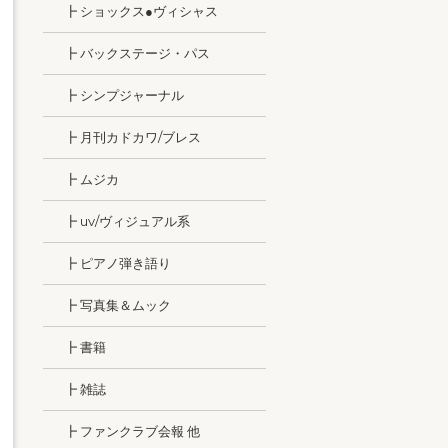
┣ ショックス●ヴィシャス
┣ バックステージ・パス
┣ シンプジャーナル
┣ 月刊カドカワ/ブレス
┣ ムジカ
┣ uv/ヴィジュアル系
┣ ピアノ弾き語り
┣ 写真集＆ムック
┣ 書籍
┣ 雑誌
┣ ファンクラブ会報 他