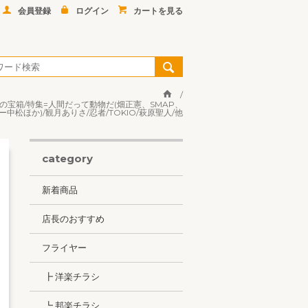
会員登録
ログイン
カートを見る
5周年の宝箱/特集=人間だって動物だ(畑正憲、SMAP、
ほか)/観月ありさ/忍者/TOKIO/萩原聖人/他
category
新着商品
店長のおすすめ
フライヤー
┣ 洋楽チラシ
┗ 邦楽チラシ