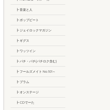
┣ 音楽と人
┣ ポップビート
┣ ジェイロックマガジン
┣ ギグス
┣ ワッツイン
┣ パチ・パチ(パチロク含む)
┣ フールズメイト No.101～
┣ プラム
┣ オンステージ
┣ CDでーた