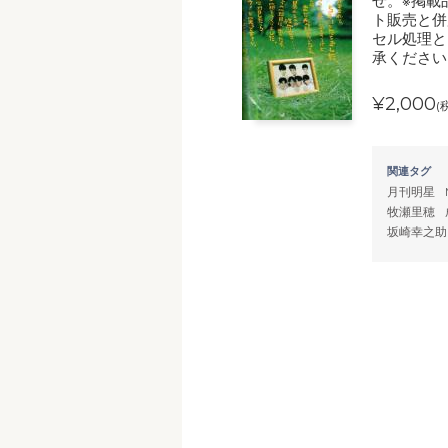
せ。※掲載
ト販売と併
セル処理と
承ください
¥2,000
(
関連タグ
月刊明星
牧瀬里穂
坂崎幸之助