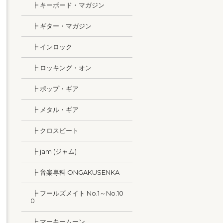
┣ キーボード・マガジン
┣ ギター・マガジン
┣ インロック
┣ ロッキング・オン
┣ ポップ・ギア
┣ メタル・ギア
┣ クロスビート
┣ jam (ジャム)
┣ 音楽専科 ONGAKUSENKA
┣ フールズメイト No.1～No.10
0
┣ マーキームーン