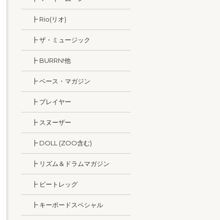
┣ Rio(リオ)
┣ ザ・ミュージック
┣ BURRN!他
┣ ベース・マガジン
┣ プレイヤー
┣ スヌーザー
┣ DOLL (ZOO含む)
┣ リズム＆ドラムマガジン
┣ ビートレッグ
┣ キーボードスペシャル