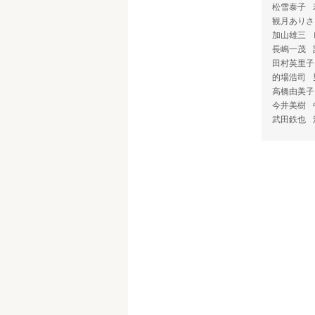
松雪泰子
観月ありさ
加山雄三
長嶋一茂
田村英里子
的場浩司
高橋由美子
今井美樹
武田鉄也