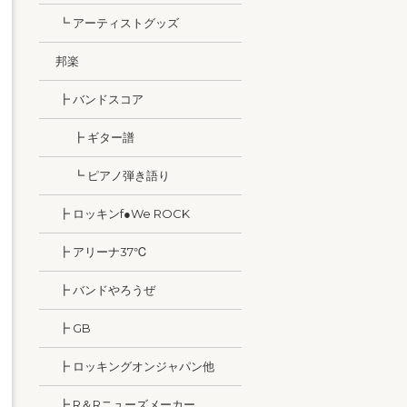
┗ アーティストグッズ
邦楽
┣ バンドスコア
┣ ギター譜
┗ ピアノ弾き語り
┣ ロッキンf●We ROCK
┣ アリーナ37℃
┣ バンドやろうぜ
┣ GB
┣ ロッキングオンジャパン他
┣ R＆Rニューズメーカー