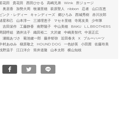
若花田
貴花田
西田ひかる
高嶋兄弟
Wink
所ジョージ
奥居香
加勢大周
牧瀬里穂
萩原聖人
ribbon
忍者
山口百恵
ピンク・レディー
キャンディーズ
郷ひろみ
西城秀樹
赤川次郎
諸星和己
山本淳一
三浦理恵子
マセキ里穂
寺尾友美
少年隊
吉田栄作
工藤静香
南野陽子
中山美穂
BAKU
L.L.BROTHERS
男闘呼組
酒井法子
織田裕二
大沢健
中嶋美智代
中居正広
瀬能あづさ
菊池健一郎
藤井郁弥
近田春夫
X
ブルーハーツ
中村あゆみ
槇原敬之
HOUND DOG
一色紗英
小田茜
佐藤玲美
浅野温子
江口洋介
筒井道隆
山本太郎
横山知枝