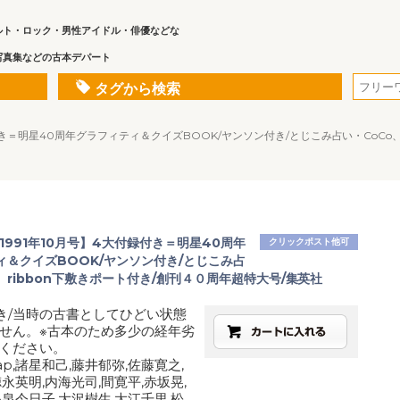
ルト・ロック・男性アイドル・俳優などな
写真集などの古本デパート
タグから検索
録付き＝明星40周年グラフィティ＆クイズBOOK/ヤンソン付き/とじこみ占い・CoCo、
1991年10月号】4大付録付き＝明星40周年
クリックポスト他可
ィ＆クイズBOOK/ヤンソン付き/とじこみ占
、ribbon下敷きポート付き/創刊４０周年超特大号/集英社
き/当時の古書としてひどい状態
せん。※古本のため多少の経年劣
ください。
map,諸星和己,藤井郁弥,佐藤寛之,
永英明,内海光司,間寛平,赤坂晃,
小泉今日子,大沢樹生,大江千里,松