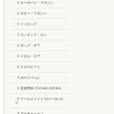
┣ キーボード・マガジン
┣ ギター・マガジン
┣ インロック
┣ ロッキング・オン
┣ ポップ・ギア
┣ メタル・ギア
┣ クロスビート
┣ jam (ジャム)
┣ 音楽専科 ONGAKUSENKA
┣ フールズメイト No.1～No.10
0
┣ マーキームーン