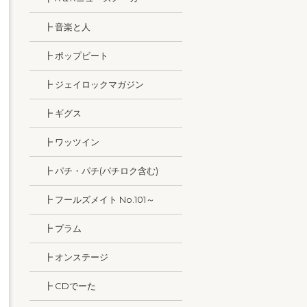
┣ 音楽と人
┣ ポップビート
┣ ジェイロックマガジン
┣ ギグス
┣ ワッツイン
┣ パチ・パチ(パチロク含む)
┣ フールズメイト No.101～
┣ プラム
┣ オンステージ
┣ CDでーた