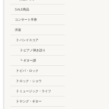
SALE商品
コンサート半券
洋楽
┣ バンドスコア
┣ ピアノ弾き語り
┗ ギター譜
┣ ビバ・ロック
┣ ロック・ショウ
┣ ミュージック・ライフ
┣ ヤング・ギター