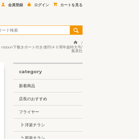
会員登録
ログイン
カートを見る
ribbon下敷きポート付き/創刊４０周年超特大号/
集英社
category
新着商品
店長のおすすめ
フライヤー
┣ 洋楽チラシ
┗ 邦楽チラシ