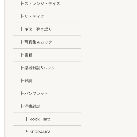
┣ ストレンジ・デイズ
┣ ザ・ディグ
┣ ギター弾き語り
┣ 写真集＆ムック
┣ 書籍
┣ 楽器雑誌&ムック
┣ 雑誌
┣ パンフレット
┣ 洋書雑誌
┣ Rock Hard
┗ KERRANG!