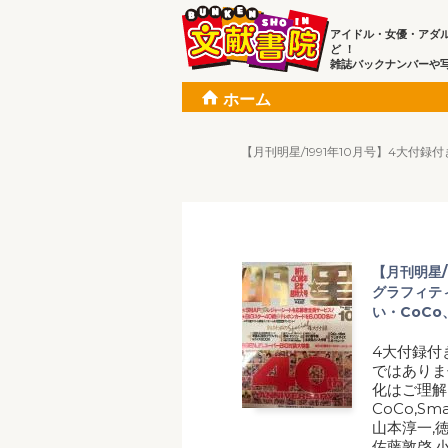
アイドル・女優・アダ
ど ！
雑誌バックナンバーや
ホーム
【月刊明星/1991年10月号】4大付
【月刊明星/
グラフィテ
い・CoCo
4大付録付
ではありま
化はご理解
CoCo,S
山本淳一,徳
佐藤敦啓,