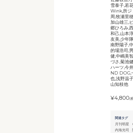
雪泰子,若花
Wink,所
周,牧瀬里穂
加山雄三,
郷ひろみ,
和己,山本
友美,少年隊
南野陽子,中山
的場浩司,
健,中嶋美
づさ,菊池健
ハーツ,今井
ND DOG
也,浅野温子
山知枝他
¥4,800
(
関連タグ
月刊明星
内海光司