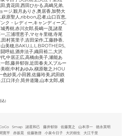
田,貴花田,西田ひかる,高嶋兄弟,
ジョージ,観月ありさ,奥居香,加勢大
,萩原聖人,ribbon,忍者,山口百恵,
ピンク・レディー,キャンディーズ,
西城秀樹,赤川次郎,長嶋一茂,諸星
淳一,三浦理恵子,マセキ里穂,寺尾
,田村英里子,吉田栄作,工藤静香,
美穂,BAKU,L.L.BROTHERS,
男闘呼組,酒井法子,織田裕二,大沢
智代,中居正広,高橋由美子,瀬能あ
一郎,藤井郁弥,近田春夫,X,ブルー
美樹,中村あゆみ,槇原敬之,HOU
,一色紗英,小田茜,佐藤玲美,武田鉄
,江口洋介,筒井道隆,山本太郎,,横
税込)
CoCo
Smap
諸星和己
藤井郁弥
佐藤寛之
山本淳一
徳永英明
間寛平
赤坂晃
佐藤敦啓
小泉今日子
大沢樹生
大江千里