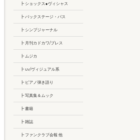
┣ ショックス●ヴィシャス
┣ バックステージ・パス
┣ シンプジャーナル
┣ 月刊カドカワ/ブレス
┣ ムジカ
┣ uv/ヴィジュアル系
┣ ピアノ弾き語り
┣ 写真集＆ムック
┣ 書籍
┣ 雑誌
┣ ファンクラブ会報 他