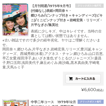
【月刊明星/1975年9月号】
クリックポスト他不可
(付録なし)表紙=岡田奈々・
郷ひろみ/ピンナップ付き＝キャンディーズ(ビキ
ニ)/ミニピンナップ付き＝岩崎宏美・リリーズ・
片平なぎさ/集英社
表紙に少しキズ、中はキレイです。当時の古
書としては酷い状態ではありません。
※古い雑誌ですので多少の経年劣化、ヤケはご理解くださいま
せ。
岡田奈々,郷ひろみ,片平なぎさ,岩崎宏美,リリーズ,豊川誕,キャン
ディーズ、西城秀樹(水着),アグネス・チャン,郷ひろみ,山口百恵,
早乙女愛,桜田淳子,あいざき進也,ずうとるび,ジャニーズJr.森昌
子,野口五郎,浅田美代子,麻丘めぐみ,南沙織,,黒木真由美,宇崎竜
童,天馬ルミ子
¥6,600
(税込)
中学二年コース 1979年12月
クリックポスト他可