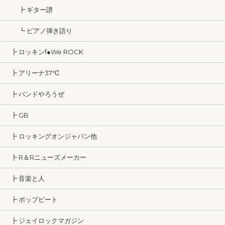
┣ ギター譜
┗ ピアノ弾き語り
┣ ロッキンf●We ROCK
┣ アリーナ37℃
┣ バンドやろうぜ
┣ GB
┣ ロッキングオンジャパン他
┣ R＆Rニューズメーカー
┣ 音楽と人
┣ ポップビート
┣ ジェイロックマガジン