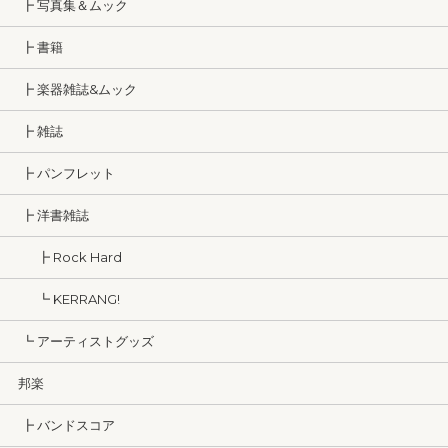
┣ 写真集＆ムック
┣ 書籍
┣ 楽器雑誌&ムック
┣ 雑誌
┣ パンフレット
┣ 洋書雑誌
┣ Rock Hard
┗ KERRANG!
┗ アーティストグッズ
邦楽
┣ バンドスコア