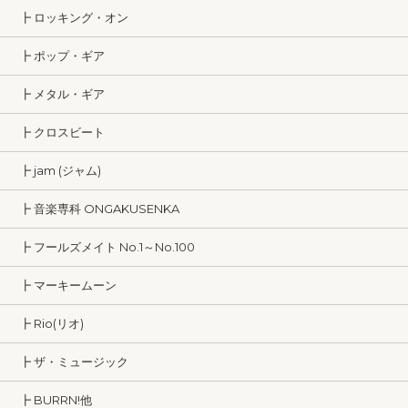
┣ ロッキング・オン
┣ ポップ・ギア
┣ メタル・ギア
┣ クロスビート
┣ jam (ジャム)
┣ 音楽専科 ONGAKUSENKA
┣ フールズメイト No.1～No.100
┣ マーキームーン
┣ Rio(リオ)
┣ ザ・ミュージック
┣ BURRN!他