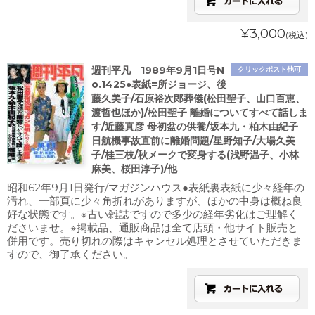
¥3,000
(税込)
週刊平凡 1989年9月1日号N
クリックポスト他可
o.1425●表紙=所ジョージ、後
藤久美子/石原裕次郎葬儀(松田聖子、山口百恵、
渡哲也ほか)/松田聖子 離婚についてすべて話しま
す/近藤真彦 母初盆の供養/坂本九・柏木由紀子
日航機事故直前に離婚問題/星野知子/大場久美
子/桂三枝/秋メークで変身する(浅野温子、小林
麻美、桜田淳子)/他
昭和62年9月1日発行/マガジンハウス●表紙裏表紙に少々経年の
汚れ、一部頁に少々角折れがありますが、ほかの中身は概ね良
好な状態です。※古い雑誌ですので多少の経年劣化はご理解く
ださいませ。※掲載品、通販商品は全て店頭・他サイト販売と
併用です。売り切れの際はキャンセル処理とさせていただきま
すので、御了承ください。