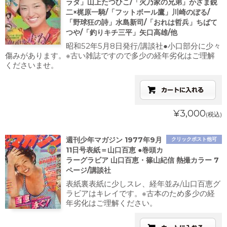
ラダ」山上たつひこ/「火乃家の兄弟」かざま鋭
二×梶原一騎/「フットボール鷹」川崎のぼる/
「野球狂の詩」水島新司/「おれは哲兵」ちばて
つや/「釣りキチ三平」矢口高雄/他
昭和52年5月8日発行/講談社●小口部分に少々
傷みがあります。※古い雑誌ですので多少の経年劣化はご理解
くださいませ。
¥3,000
(税込)
週刊少年マガジン 1977年9月
クリックポスト他可
11日号表紙＝山口百恵 ●巻頭カ
ラーグラビア 山口百恵・篠山紀信 熱撮カラー 7
ページ/講談社
表紙裏表紙に少しスレ、経年並み/山口百恵グ
ラビアはキレイです。※古本のため多少の経
年劣化はご理解ください。