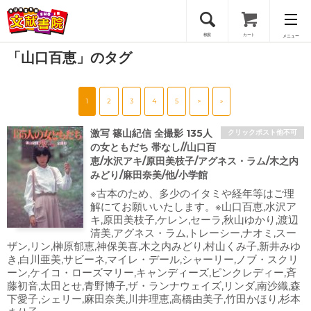
検索
カート
メニュー
「山口百恵」のタグ
会員登録
1
2
3
4
5
>
»
ログイン
激写 篠山紀信 全撮影 135人
クリックポスト他不可
の女ともだち 帯なし//山口百
恵/水沢アキ/原田美枝子/アグネス・ラム/木之内
みどり/麻田奈美/他/小学館
※古本のため、多少のイタミや経年等はご理
解にてお願いいたします。※山口百恵,水沢ア
キ,原田美枝子,ケレン,セーラ,秋山ゆかり,渡辺
清美,アグネス・ラム,トレーシー,ナオミ,スー
ザン,リン,榊原郁恵,神保美喜,木之内みどり,村山くみ子,新井みゆ
き,白川亜美,サビーネ,マイレ・デール,シャーリー,ノブ・スクリ
ーン,ケイコ・ローズマリー,キャンディーズ,ピンクレディー,斉
藤初音,太田とせ,青野博子,ザ・ランナウェイズ,リンダ,南沙織,森
下愛子,シェリー,麻田奈美,川井理恵,高橋由美子,竹田かほり,杉本