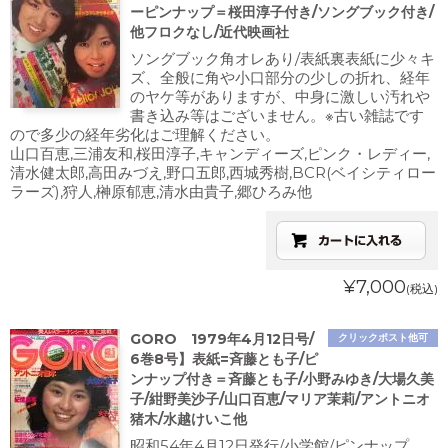
ーピンナップ＝桜田淳子付き/ソングブック付き/
他フロクなし/近代映画社
ソングブック角オレあり/表紙裏表紙に少々キ
ズ、全般に角や小口部分の少しの折れ、経年
のヤケ等がありますが、中身に激しい汚れや
書き込み等はございません。※古い雑誌です
ので多少の経年劣化はご理解ください。
山口百恵,三浦友和,桜田淳子,キャンディーズ,ピンク・レディー,
清水健太郎,高田みづえ,野口五郎,西城秀樹,BCR(ベイシティロー
ラーズ),狩人,榊原郁恵,清水由貴子,郷ひろみ他
¥7,000
(税込)
GORO 1979年4月12日号/
クリックポスト他可
6巻8号】表紙=斉藤とも子/ピ
ンナップ付き＝斉藤とも子/小野みゆき/大場久美
子/紺野美沙子/山口百恵/マリア茉莉/アントニオ
猪木/水越けいこ他
昭和54年4月12日発行/小学館/ピンナップ