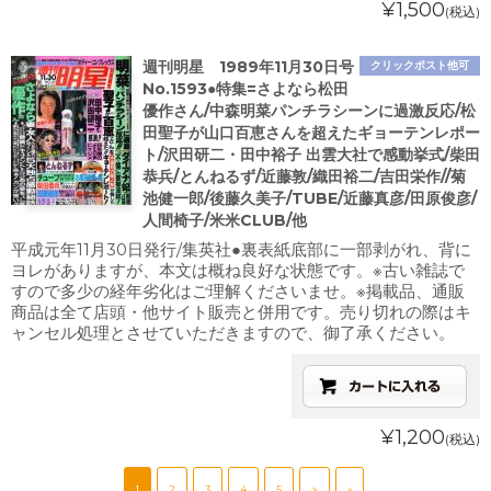
¥1,500
(税込)
週刊明星 1989年11月30日号
クリックポスト他可
No.1593●特集=さよなら松田
優作さん/中森明菜パンチラシーンに過激反応/松
田聖子が山口百恵さんを超えたギョーテンレポー
ト/沢田研二・田中裕子 出雲大社で感動挙式/柴田
恭兵/とんねるず/近藤敦/織田裕二/吉田栄作//菊
池健一郎/後藤久美子/TUBE/近藤真彦/田原俊彦/
人間椅子/米米CLUB/他
平成元年11月30日発行/集英社●裏表紙底部に一部剥がれ、背に
ヨレがありますが、本文は概ね良好な状態です。※古い雑誌で
すので多少の経年劣化はご理解くださいませ。※掲載品、通販
商品は全て店頭・他サイト販売と併用です。売り切れの際はキ
ャンセル処理とさせていただきますので、御了承ください。
¥1,200
(税込)
1
2
3
4
5
>
»