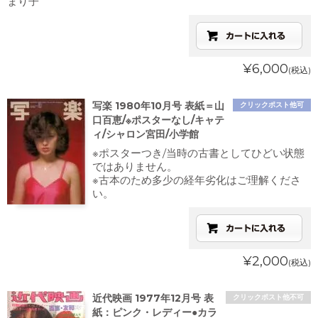
まり子
¥6,000
(税込)
写楽 1980年10月号 表紙＝山
クリックポスト他可
口百恵/※ポスターなし/キャテ
ィ/シャロン宮田/小学館
※ポスターつき/当時の古書としてひどい状態
ではありません。
※古本のため多少の経年劣化はご理解くださ
い。
¥2,000
(税込)
近代映画 1977年12月号 表
クリックポスト他不可
紙：ピンク・レディー●カラ