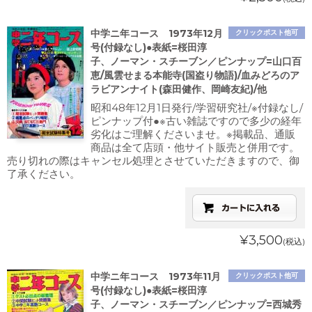
中学ニ年コース 1973年12月
クリックポスト他可
号(付録なし)●表紙=桜田淳
子、ノーマン・スチーブン／ピンナップ=山口百
恵/風雲せまる本能寺(国盗り物語)/血みどろのア
ラビアンナイト(森田健作、岡崎友紀)/他
昭和48年12月1日発行/学習研究社/※付録なし/
ピンナップ付●※古い雑誌ですので多少の経年
劣化はご理解くださいませ。※掲載品、通販
商品は全て店頭・他サイト販売と併用です。
売り切れの際はキャンセル処理とさせていただきますので、御
了承ください。
¥3,500
(税込)
中学ニ年コース 1973年11月
クリックポスト他可
号(付録なし)●表紙=桜田淳
子、ノーマン・スチーブン／ピンナップ=西城秀