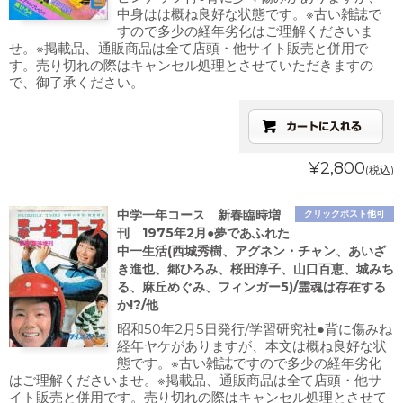
中身はは概ね良好な状態です。※古い雑誌で
すので多少の経年劣化はご理解くださいま
せ。※掲載品、通販商品は全て店頭・他サイト販売と併用で
す。売り切れの際はキャンセル処理とさせていただきますの
で、御了承ください。
¥2,800
(税込)
中学一年コース 新春臨時増
クリックポスト他可
刊 1975年2月●夢であふれた
中一生活(西城秀樹、アグネン・チャン、あいざ
き進也、郷ひろみ、桜田淳子、山口百恵、城みち
る、麻丘めぐみ、フィンガー5)/霊魂は存在する
か!?/他
昭和50年2月5日発行/学習研究社●背に傷みね
経年ヤケがありますが、本文は概ね良好な状
態です。※古い雑誌ですので多少の経年劣化
はご理解くださいませ。※掲載品、通販商品は全て店頭・他サ
イト販売と併用です。売り切れの際はキャンセル処理とさせて