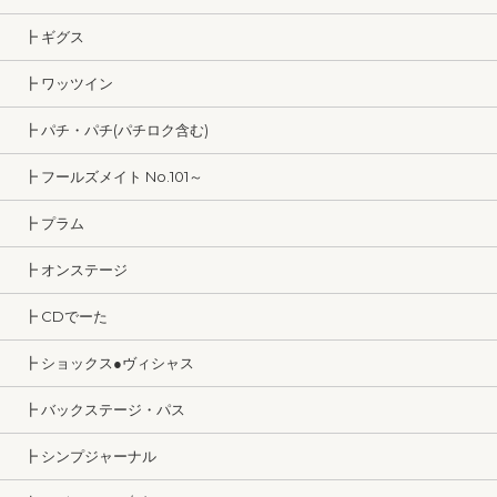
┣ ギグス
┣ ワッツイン
┣ パチ・パチ(パチロク含む)
┣ フールズメイト No.101～
┣ プラム
┣ オンステージ
┣ CDでーた
┣ ショックス●ヴィシャス
┣ バックステージ・パス
┣ シンプジャーナル