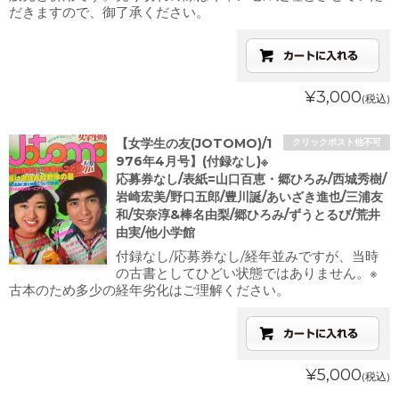
だきますので、御了承ください。
¥3,000
(税込)
【女学生の友(JOTOMO)/1
クリックポスト他不可
976年4月号】(付録なし)※
応募券なし/表紙=山口百恵・郷ひろみ/西城秀樹/
岩崎宏美/野口五郎/豊川誕/あいざき進也/三浦友
和/安奈淳&棒名由梨/郷ひろみ/ずうとるび/荒井
由実/他小学館
付録なし/応募券なし/経年並みですが、当時
の古書としてひどい状態ではありません。※
古本のため多少の経年劣化はご理解ください。
¥5,000
(税込)