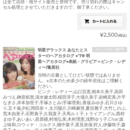
は全て店頭・他サイト販売と併用です。売り切れの際はキャン
セル処理とさせていただきますので、御了承ください。
¥2,500
(税込)
明星デラックス あなたとス
クリックポスト他不可
ターのヘアカタログ ●’78 明
星ヘアカタログ●表紙・グラビア＝ピンク・レデ
ィー/集英社
当時の古書としてひどい状態ではありませ
ん。※古本のため多少の経年劣化はご理解く
ださい。
ピンク・レディー,山口百恵,相本久美子,高田
みづえ,榊原郁恵,清水健太郎,桜田淳子,大場久美子,岩崎宏美,片平
なぎさ,岸本加世子,手塚さとみ(手塚理美),香坂みゆき,石川さゆ
り,五十嵐夕紀,岡田奈々,太川陽介,川崎麻世,夏目雅子,大竹しのぶ,
荒木由美子,石野真子,久我直子,天馬ルミ子,トライアングル,西村
まゆ子,あいあい,若原瞳,村地弘美,木村理恵,浅野ゆう子,Char,坂
上味和,ロウィナ・コルテス,畑中葉子,里見奈保,狩人,伊藤咲子,森