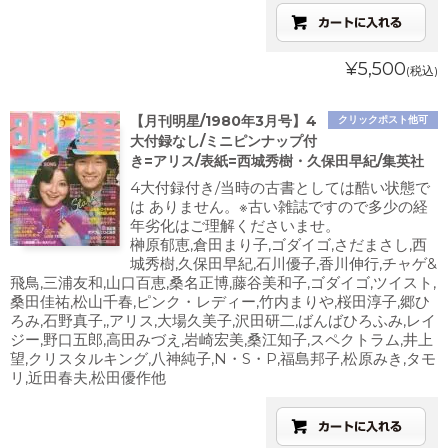
¥5,500
(税込)
【月刊明星/1980年3月号】4
クリックポスト他可
大付録なし/ミニピンナップ付
き=アリス/表紙=西城秀樹・久保田早紀/集英社
4大付録付き/当時の古書としては酷い状態で
は ありません。※古い雑誌ですので多少の経
年劣化はご理解くださいませ。
榊原郁恵,倉田まり子,ゴダイゴ,さだまさし,西
城秀樹,久保田早紀,石川優子,香川伸行,チャゲ&
飛鳥,三浦友和,山口百恵,桑名正博,藤谷美和子,ゴダイゴ,ツイスト,
桑田佳祐,松山千春,ピンク・レディー,竹内まりや,桜田淳子,郷ひ
ろみ,石野真子,,アリス,大場久美子,沢田研二,ばんばひろふみ,レイ
ジー,野口五郎,高田みづえ,岩崎宏美,桑江知子,スペクトラム,井上
望,クリスタルキング,八神純子,N・S・P,福島邦子,松原みき,タモ
リ,近田春夫,松田優作他