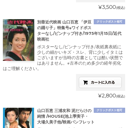
¥3,500
(税込)
別冊近代映画 山口百恵 「伊豆
クリックポスト他可
の踊り子」特集号※ワイドポス
ターなし/ピンナップ付き/1975年1月15日/近代
映画社
ポスターなし/ピンナップ付き/表紙裏表紙に
少しの細かいキズ・スレ、背に少しイタミは
ございますが当時の古書としては酷い状態で
はありません。※古本のため多少の経年劣化
はご理解ください。
¥2,800
(税込)
山口百恵 三浦友和 泥だらけの
クリックポスト他可
純情 /HOUSE(池上季実子・
大場久美子他/映画パンフレット