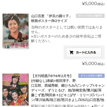
¥5,000
(税込)
山口百恵 「伊豆の踊り子」
クリックポスト他不可
映画ポスター/B2サイズ
当時のポスターとしては酷い状態ではありま
せん。
※古いポスターのため多少の経年劣化はご理
解ください。
¥5,000
(税込)
【月刊明星/1976年2月号】
クリックポスト他可
(付録なし)表紙=桜田淳子、野
口五郎、西城秀樹、郷ひろみ/ピンナップ=キャン
ディーズ、ずうとるび、他/岩崎宏美/豊川誕/斉
藤こず恵/岡田奈々(ビキニ)/ザ・リリーズ/バンバ
ン/草川祐馬/桂三枝/西川きよし/JJS/山口百恵/他
昭和51年2月日発行/集英社/※付録なし●背にイ