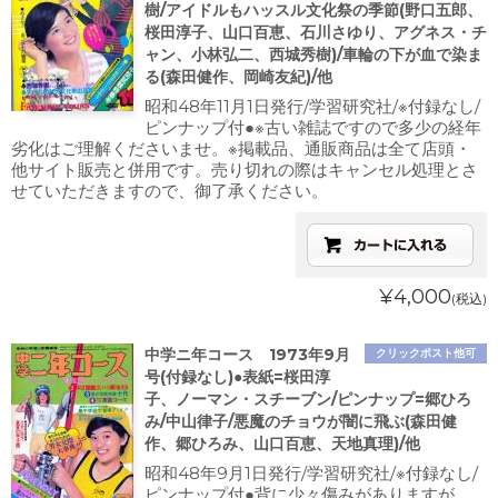
樹/アイドルもハッスル文化祭の季節(野口五郎、
桜田淳子、山口百恵、石川さゆり、アグネス・チ
ャン、小林弘二、西城秀樹)/車輪の下が血で染ま
る(森田健作、岡崎友紀)/他
昭和48年11月1日発行/学習研究社/※付録なし/
ピンナップ付●※古い雑誌ですので多少の経年
劣化はご理解くださいませ。※掲載品、通販商品は全て店頭・
他サイト販売と併用です。売り切れの際はキャンセル処理とさ
せていただきますので、御了承ください。
¥4,000
(税込)
中学ニ年コース 1973年9月
クリックポスト他可
号(付録なし)●表紙=桜田淳
子、ノーマン・スチーブン/ピンナップ=郷ひろ
み/中山律子/悪魔のチョウが闇に飛ぶ(森田健
作、郷ひろみ、山口百恵、天地真理)/他
昭和48年9月1日発行/学習研究社/※付録なし/
ピンナップ付●背に少々傷みがありますが、