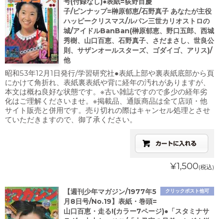
号(付録なし)●表紙=荻野目慶
子/ピンナップ=榊原郁恵/石野真子 あなたが主役
ハッピークリスマス/ルパン三世カリオストロの
城/アイドルBanBan(榊原郁恵、野口五郎、西城
秀樹、山口百恵、石野真子、さだまさし、世良公
則、サザンオールスターズ、ゴダイゴ、アリス)/
他
昭和53年12月1日発行/学習研究社●表紙上部や裏表紙底部から頁
にかけて角折れ、表紙裏表紙や背に経年の汚れがありますが、
本文は概ね良好な状態です。※古い雑誌ですので多少の経年劣
化はご理解くださいませ。※掲載品、通販商品は全て店頭・他
サイト販売と併用です。売り切れの際はキャンセル処理とさせ
ていただきますので、御了承ください。
¥1,500
(税込)
【週刊少年マガジン/1977年5
クリックポスト他可
月8日号/No.19】表紙・巻頭=
山口百恵・走る!(カラー7ページ)●「スタミナサ