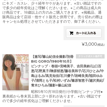
にキズ・カスレ、少々経年ヤケがあります。※古い雑誌ですの
で多少の経年劣化はご理解くださいませ。※この商品は成人向
け商品です。18歳以上の方のみご購入できます。※掲載品、通
販商品は全て店頭・他サイト販売と併用です。売り切れの際は
キャンセル処理とさせていただきますので、御了承ください。
¥3,000
(税込)
【激写/篠山紀信全撮影/別冊
クリックポスト他不可
BIG GORO/1980年10月】
ピンナップ・巻頭=宮崎美子、吉田美鈴/山口百
恵/石野真子/榊原郁恵/藤谷美和子/石川ひとみ/中
島はるみ/高見知佳/石川優子/岩崎良美/稲田ゆみ
子/清岡とも子/松村いずみ/篠原智恵子/越沢美紀/
青木ひろみ/撮影=篠山紀信
昭和5年10月18日発行/小学館/ピンナップ付●
裏表紙から巻末頁上部に少々折れがあります。※古い雑誌です
ので多少の経年劣化はご理解くださいませ。