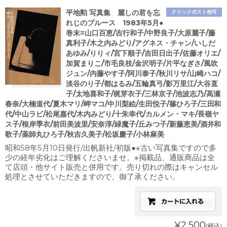
平地勲 写真集 麗しの君を忘
クリックポスト他可
れじのブルース 1983年5月●
巻末=山口百恵/吉行和子/中野良子/大原麗子/藤
真利子/木之内みどり/アグネス・チャン/いしだ
あゆみ/りりィ/宮下順子/吉田日出子/佐藤オリエ/
加賀まりこ/市毛良枝/金沢明子/片平なぎさ/風吹
ジュン/内藤やす子/阿川泰子/秋川リサ/山崎ハコ/
淡谷のり子/都はるみ/五輪真弓/影万里江/大谷直
子/太地喜和子/梶芽衣子/三林京子/池波志乃/高瀬
春奈/大楠道代/夏木マリ/岬マコ/中川梨絵/生田悦子/篠ひろ子/三田和
代/中山ラビ/松尾嘉代/木内みどり/十朱幸代/カルメン・マキ/長嶺ヤ
ス子/根岸季衣/前田美波里/安奈淳/緑魔子/丘みつ子/新藤恵美/酒井和
歌子/薬師丸ひろ子/秋吉久美子/松坂慶子/小林麻美
昭和58年5月10日発行/出帆新社/初版●※古い写真集ですので多
少の経年劣化はご理解くださいませ。※掲載品、通販商品は全
て店頭・他サイト販売と併用です。売り切れの際はキャンセル
処理とさせていただきますので、御了承ください。
¥2,500
(税込)