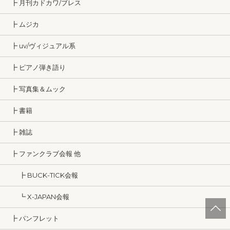
┣ 月刊カドカワ/ブレス
┣ ムジカ
┣ uv/ヴィジュアル系
┣ ピアノ弾き語り
┣ 写真集＆ムック
┣ 書籍
┣ 雑誌
┣ ファンクラブ会報 他
┣ BUCK-TICK会報
┗ X-JAPAN会報
┣ パンフレット