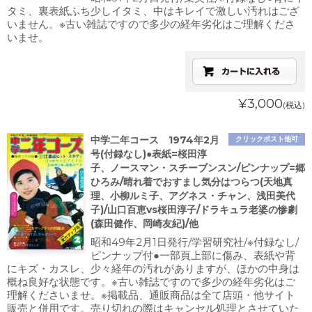
タミ、裏表紙ふち少しイタミ、中はキレイで激しい汚れはござ
いません。※古い雑誌ですので多少の経年劣化はご理解くださ
いませ。
¥3,000
(税込)
中学二年コース 1974年2月
クリックポスト他可
号(付録なし)●表紙=桜田淳
子、ノースマン・スチーブンスン/ピンナップ=郷
ひろみ/晴れ着でおすまし気分はつらつ(天地真
理、小柳ルミ子、アグネス・チャン、浅田美代
子)/山口百恵vs桜田淳子/ドラキュラ老婆の惨劇
(森田健作、岡崎友紀)/他
昭和49年2月1日発行/学習研究社/※付録なし/
ピンナップ付●一部頁上部に傷み、表紙や背
にキズ・カスレ、少々経年の汚れがありますが、ほかの中身は
概ね良好な状態です。※古い雑誌ですので多少の経年劣化はご
理解くださいませ。※掲載品、通販商品は全て店頭・他サイト
販売と併用です。売り切れの際はキャンセル処理とさせていた