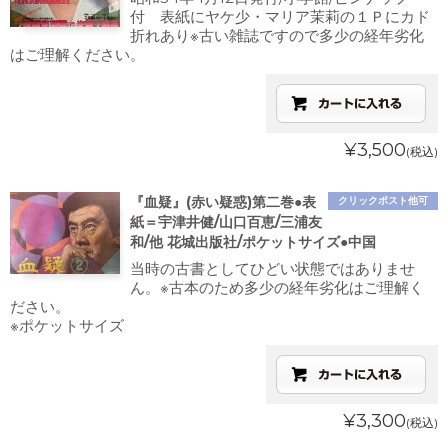
付 表紙にヤケ少・マリア茉莉の１Ｐにカド
折れあり※古い雑誌ですので多少の経年劣化
はご理解ください。
¥3,500
(税込)
『血疑』(赤い疑惑)第二巻●表
クリックポスト他可
紙＝宇津井健/山口百恵/三浦友
和/他 花城出版社/ポケットサイズ●中国
当時の古書としてひどい状態ではありませ
ん。※古本のため多少の経年劣化はご理解く
ださい。
※ポケットサイズ
¥3,300
(税込)