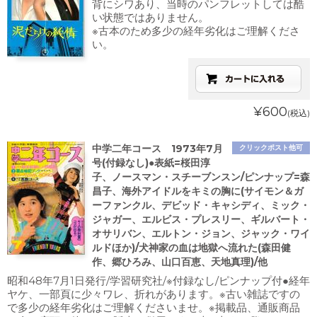
背にシワあり、当時のパンフレットしては酷
い状態ではありません。
※古本のため多少の経年劣化はご理解くださ
い。
¥600
(税込)
中学二年コース 1973年7月
クリックポスト他可
号(付録なし)●表紙=桜田淳
子、ノースマン・スチーブンスン/ピンナップ=森
昌子、海外アイドルをキミの胸に(サイモン＆ガ
ーファンクル、デビッド・キャシディ、ミック・
ジャガー、エルビス・プレスリー、ギルバート・
オサリバン、エルトン・ジョン、ジャック・ワイ
ルドほか)/犬神家の血は地獄へ流れた(森田健
作、郷ひろみ、山口百恵、天地真理)/他
昭和48年7月1日発行/学習研究社/※付録なし/ピンナップ付●経年
ヤケ、一部頁に少々ワレ、折れがあります。※古い雑誌ですの
で多少の経年劣化はご理解くださいませ。※掲載品、通販商品