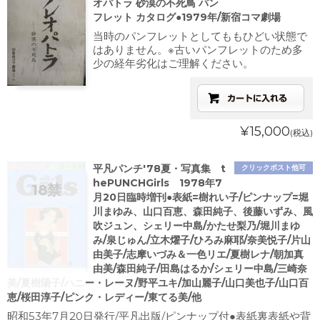
オパトラ 砂漠の不死鳥 パン
フレット カタログ●1979年/新宿コマ劇場
当時のパンフレットとしてももひどい状態で
はありません。※古いパンフレットのため多
少の経年劣化はご理解ください。
¥15,000
(税込)
平凡パンチ'78夏・写真集 t
クリックポスト他可
hePUNCHGirls 1978年7
月20日臨時増刊●表紙=樹れい子/ピンナップ=堀
川まゆみ、山口百恵、森田純子、後藤いずみ、風
吹ジュン、シェリー中島/かたせ梨乃/堀川まゆ
み/泉じゅん/立木燿子/ひろみ麻耶/奈美悦子/片山
由美子/志摩いづみ＆一色リエ/夏樹レナ/朝加真
由美/森田純子/田島はるか/シェリー中島/三崎奈
美/夏樹陽子/ハニー・レーヌ/野平ユキ/加山麗子/山口美也子/山口百
恵/桜田淳子/ピンク・レディー/東てる美/他
昭和53年7月20日発行/平凡出版/ピンナップ付●表紙裏表紙や背