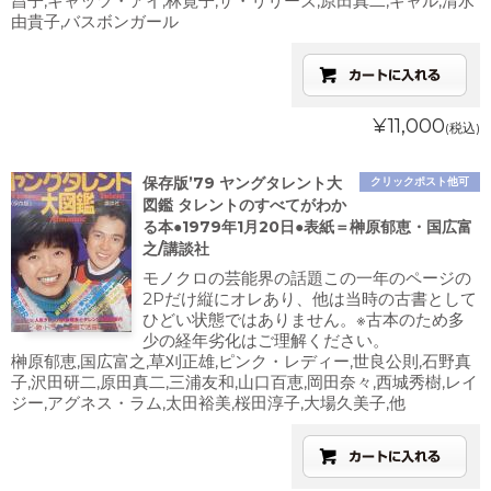
昌子,キャッツ・アイ,林寛子,ザ・リリーズ,原田真二,ギャル,清水
由貴子,バスボンガール
¥11,000
(税込)
保存版’79 ヤングタレント大
クリックポスト他可
図鑑 タレントのすべてがわか
る本●1979年1月20日●表紙＝榊原郁恵・国広富
之/講談社
モノクロの芸能界の話題この一年のページの
2Pだけ縦にオレあり、他は当時の古書として
ひどい状態ではありません。※古本のため多
少の経年劣化はご理解ください。
榊原郁恵,国広富之,草刈正雄,ピンク・レディー,世良公則,石野真
子,沢田研二,原田真二,三浦友和,山口百恵,岡田奈々,西城秀樹,レイ
ジー,アグネス・ラム,太田裕美,桜田淳子,大場久美子,他