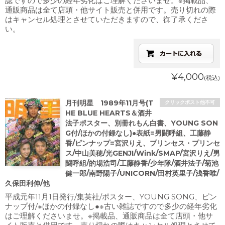
誌ですので多少の経年劣化はご理解くださいませ。※掲載品、
通販商品は全て店頭・他サイト販売と併用です。売り切れの際
はキャンセル処理とさせていただきますので、御了承くださ
い。
¥4,000
(税込)
月刊明星 1989年11月号(T
クリックポスト他不可
HE BLUE HEARTS＆酒井
法子ポスター、別冊れもん白書、YOUNG SON
G付/ほかの付録なし)●表紙=男闘呼組、工藤静
香/ピンナップ=宮沢りえ、プリンセス・プリンセ
ス/中山美穂/光GENJI/Wink/SMAP/宮沢りえ/男
闘呼組/的場浩司/工藤静香/少年隊/酒井法子/菊池
健一郎/南野陽子/UNICORN/田村英里子/浅香唯/
久保田利伸/他
平成元年11月1日発行/集英社/ポスター、YOUNG SONG、ピン
ナップ付/※ほかの付録なし●※古い雑誌ですので多少の経年劣化
はご理解くださいませ。※掲載品、通販商品は全て店頭・他サ