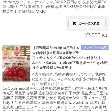
ribbon,ウッチャンナンチャン,,SMAP,西田ひかる,加勢大周,Co
Co,織田裕二,牧瀬里穂,中山美穂,忍者,BAKU,光GENJI,Wink,田
村英里子,男闘呼組,TOKIO
¥3,000
(税込)
【月刊明星/1991年10月号】4
クリックポスト他可
大付録付き＝明星40周年グラ
フィティ＆クイズBOOK/ヤンソン付き/とじこ
み占い・CoCo、ribbon下敷きポート付き/創刊
４０周年超特大号/集英社
4大付録付き/当時の古書としてひどい状態で
はありません。※古本のため多少の経年劣化
はご理解ください。
CoCo,Smap,諸星和己,藤井郁弥,佐藤寛之,山本淳一,徳永英明,内
海光司,間寛平,赤坂晃,佐藤敦啓,小泉今日子,大沢樹生,大江千里,松
雪泰子,若花田,貴花田,西田ひかる,高嶋兄弟,Wink,所ジョージ,観
月ありさ,奥居香,加勢大周,牧瀬里穂,萩原聖人,ribbon,忍者,山口
百恵,加山雄三,ピンク・レディー,キャンディーズ,郷ひろみ,西城