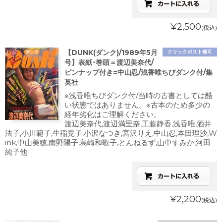
¥2,500
(税込)
【DUNK(ダンク)/1989年5月
クリックポスト他可
号】表紙･巻頭＝渡辺美奈代/
ピンナップ付き=中山忍/浅香唯ちびダンク付/集
英社
※浅香唯ちびダンク付/当時の古書としては酷
い状態ではありません。※古本のため多少の
経年劣化はご理解ください。
渡辺美奈代,渡辺満里奈,工藤静香,浅香唯,酒井
法子,小川範子,生稲晃子,小沢なつき,宮沢りえ,中山忍,本田理沙,W
ink,中山美穂,南野陽子,島崎和歌子,とんねるず,山中すみか,河田
純子他
¥2,200
(税込)