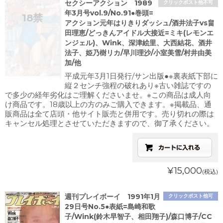
セクシーアクション 1989
クリックポスト他不可
年3月号vol.9/No.91●巻頭=
アクション元年はりきりダッシュ/酒井法子vs畠
田理恵/どっきんアイドル大接近=ミキ(レモンエ
ンジェル)、Wink、深津絵里、大西結花、酒井
法子、姫乃樹リカ/早川理沙/小室美雪/村井由美
加/他
平成元年3月1日発行/サン出版●※裏表紙下部に
縦２センチ強程の破れあり※古い雑誌ですの
で多少の経年劣化はご理解くださいませ。※この商品は成人向
け商品です。18歳以上の方のみご購入できます。※掲載品、通
販商品は全て店頭・他サイト販売と併用です。売り切れの際は
キャンセル処理とさせていただきますので、御了承ください。
¥15,000
(税込)
週刊プレイボーイ 1991年1月
クリックポスト他可
29日号No.5●表紙=島崎和歌
子/Wink(鈴木早智子、相田翔子)/森口博子/CC