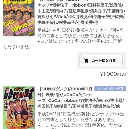
ナップ=酒井法子、ribbon/田村英里子/浅香唯/
中山忍/河田純子/渡辺満里奈/酒井法子/工藤静香/
宮沢りえ/Wink/和久井映見/田中陽子/宍戸留美/
中嶋美智代/桜井幸子/小野美香/他
平成2年4月1日発行/集英社/ピンナップ付●当
時の古書としてひどい状態ではありません。
※古い雑誌ですので多少の経年劣化はご理解
くださいませ。
¥1,000
(税込)
【DUNK(ダンク)/1990年11月
クリックポスト他可
号】表紙･巻頭=CoCo/ピンナ
ップ=CoCo、ribbon/酒井法子/Wink/中山忍/
河田純子/生稲晃子/田村英里子/渡辺美奈代/他
平成2年11月1日発行/集英社/ピンナップ付●当
時の古書としてひどい状態ではありませ
ん。。※古い雑誌ですので経年劣化、ヤケな