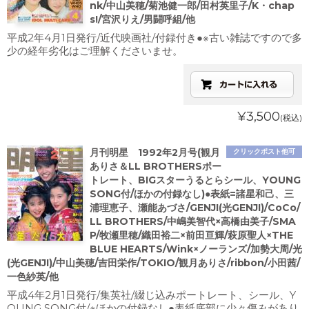
nk/中山美穂/菊池健一郎/田村英里子/K・chap
s!/宮沢りえ/男闘呼組/他
平成2年4月1日発行/近代映画社/付録付き●※古い雑誌ですので多
少の経年劣化はご理解くださいませ。
¥3,500
(税込)
月刊明星 1992年2月号(観月
クリックポスト他可
ありさ＆LL BROTHERSポー
トレート、BIGスターうるとらシール、YOUNG
SONG付/ほかの付録なし)●表紙=諸星和己、三
浦理恵子、瀬能あづさ/GENJI(光GENJI)/CoCo/
LL BROTHERS/中嶋美智代×高橋由美子/SMA
P/牧瀬里穂/織田裕二×前田亘輝/萩原聖人×THE
BLUE HEARTS/Wink×ノーランズ/加勢大周/光
(光GENJI)/中山美穂/吉田栄作/TOKIO/観月ありさ/ribbon/小田茜/
一色紗英/他
平成4年2月1日発行/集英社/綴じ込みポートレート、シール、Y
OUNG SONG付/※ほかの付録なし●表紙底部に少々傷みがあり