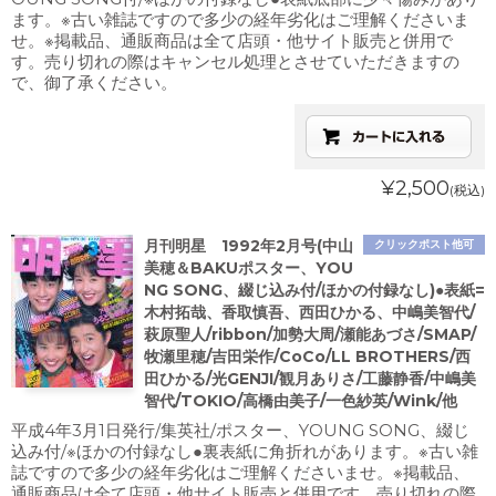
ます。※古い雑誌ですので多少の経年劣化はご理解くださいま
せ。※掲載品、通販商品は全て店頭・他サイト販売と併用で
す。売り切れの際はキャンセル処理とさせていただきますの
で、御了承ください。
¥2,500
(税込)
月刊明星 1992年2月号(中山
クリックポスト他可
美穂＆BAKUポスター、YOU
NG SONG、綴じ込み付/ほかの付録なし)●表紙=
木村拓哉、香取慎吾、西田ひかる、中嶋美智代/
萩原聖人/ribbon/加勢大周/瀬能あづさ/SMAP/
牧瀬里穂/吉田栄作/CoCo/LL BROTHERS/西
田ひかる/光GENJI/観月ありさ/工藤静香/中嶋美
智代/TOKIO/高橋由美子/一色紗英/Wink/他
平成4年3月1日発行/集英社/ポスター、YOUNG SONG、綴じ
込み付/※ほかの付録なし●裏表紙に角折れがあります。※古い雑
誌ですので多少の経年劣化はご理解くださいませ。※掲載品、
通販商品は全て店頭・他サイト販売と併用です。売り切れの際