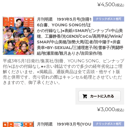
¥4,500
(税込)
月刊明星 1991年5月号(別冊1
クリックポスト他可
6白書、YOUNG SONG付/ほ
かの付録なし)●表紙=SMAP/ピンナップ=中山美
穂、工藤静香/光GENJI/CoCo/高岡早紀/Wink/
SMAP/中山美穂/加勢大周/忍者/田中陽子×井森
美幸×BY-SEXUAL/三浦理恵子/松雪泰子/男闘呼
組/牧瀬里穂/観月ありさ/吉田栄作/他
平成3年5月1日発行/集英社/別冊、YOUNG SONG、ピンナップ
付/※ほかの付録なし●※古い雑誌ですので多少の経年劣化はご理
解くださいませ。※掲載品、通販商品は全て店頭・他サイト販
売と併用です。売り切れの際はキャンセル処理とさせていただ
きますので、御了承ください。
¥3,000
(税込)
月刊明星 1991年3月号(YOU
クリックポスト他可