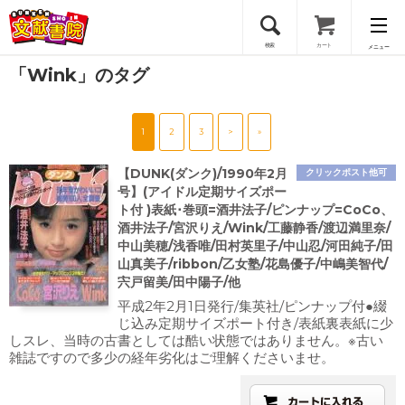
検索
カート
メニュー
「Wink」のタグ
会員登録
1
2
3
>
»
ログイン
【DUNK(ダンク)/1990年2月
クリックポスト他可
号】(アイドル定期サイズポー
ト付 )表紙･巻頭=酒井法子/ピンナップ=CoCo、
酒井法子/宮沢りえ/Wink/工藤静香/渡辺満里奈/
中山美穂/浅香唯/田村英里子/中山忍/河田純子/田
山真美子/ribbon/乙女塾/花島優子/中嶋美智代/
宍戸留美/田中陽子/他
平成2年2月1日発行/集英社/ピンナップ付●綴
じ込み定期サイズポート付き/表紙裏表紙に少
しスレ、当時の古書としては酷い状態ではありません。※古い
雑誌ですので多少の経年劣化はご理解くださいませ。