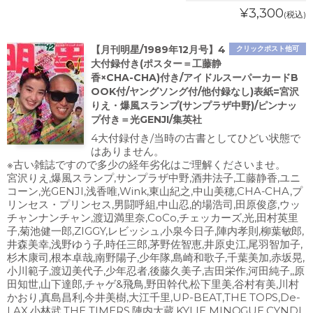
¥3,300
(税込)
【月刊明星/1989年12月号】4
クリックポスト他可
大付録付き(ポスター＝工藤静
香×CHA-CHA)付き/アイドルスーパーカードB
OOK付/ヤングソング付/他付録なし)表紙=宮沢
りえ・爆風スランプ(サンプラザ中野)/ピンナッ
プ付き＝光GENJI/集英社
4大付録付き/当時の古書としてひどい状態で
はありません。
※古い雑誌ですので多少の経年劣化はご理解くださいませ。
宮沢りえ,爆風スランプ,サンプラザ中野,酒井法子,工藤静香,ユニ
コーン,光GENJI,浅香唯,Wink,東山紀之,中山美穂,CHA-CHA,プ
リンセス・プリンセス,男闘呼組,中山忍,的場浩司,田原俊彦,ウッ
チャンナンチャン,渡辺満里奈,CoCo,チェッカーズ,光,田村英里
子,菊池健一郎,ZIGGY,レビッシュ,小泉今日子,陣内孝則,柳葉敏郎,
井森美幸,浅野ゆう子,時任三郎,茅野佐智恵,井原史江,尾羽智加子,
杉木康司,根本卓哉,南野陽子,少年隊,島崎和歌子,千葉美加,赤坂晃,
小川範子,渡辺美代子,少年忍者,後藤久美子,吉田栄作,河田純子,,原
田知世,山下達郎,チャゲ&飛鳥,野田幹代,松下里美,谷村有美,川村
かおり,真島昌利,今井美樹,大江千里,UP-BEAT,THE TOPS,De-
LAX,小林武,THE TIMERS,陣内大蔵,KYLIE MINOGUE,CYNDI