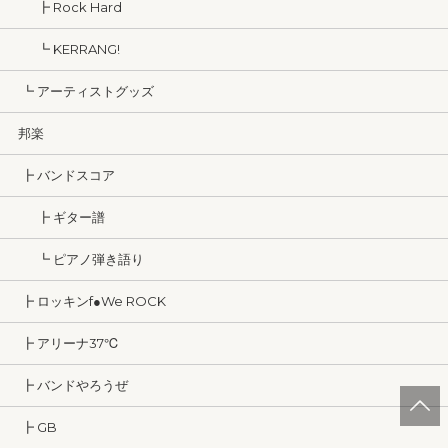
┣ Rock Hard
┗ KERRANG!
┗ アーティストグッズ
邦楽
┣ バンドスコア
┣ ギター譜
┗ ピアノ弾き語り
┣ ロッキンf●We ROCK
┣ アリーナ37℃
┣ バンドやろうぜ
┣ GB