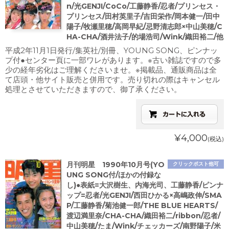
n/光GENJI/CoCo/工藤静香/忍者/プリンセス・
プリンセス/田村英里子/吉田栄作/岡本健一/田中
陽子/牧瀬里穂/高岡早紀/忌野清志郎×中山美穂/C
HA-CHA/酒井法子/的場浩司/Wink/織田裕二/他
平成2年11月1日発行/集英社/別冊、YOUNG SONG、ピンナッ
プ付●センター頁に一部ワレがあります。※古い雑誌ですので多
少の経年劣化はご理解くださいませ。※掲載品、通販商品は全
て店頭・他サイト販売と併用です。売り切れの際はキャンセル
処理とさせていただきますので、御了承ください。
¥4,000
(税込)
月刊明星 1990年10月号(YO
クリックポスト他可
UNG SONG付/ほかの付録な
し)●表紙=大沢樹生、内海光司、工藤静香/ピンナ
ップ=忍者/光GENJI/西田ひかる×高嶋政伸/SMA
P/工藤静香/菊池健一郎/THE BLUE HEARTS/
渡辺満里奈/CHA-CHA/織田裕二/ribbon/忍者/
中山美穂/たま/Wink/チェッカーズ/南野陽子/米