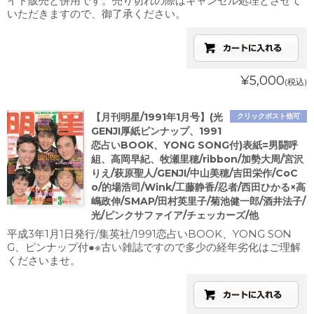
イト販売と併用です。売り切れの際はキャンセル処理とさせて
いただきますので、御了承ください。
¥5,000
(税込)
【月刊明星/1991年1月号】(光
クリックポスト他可
GENJI厚紙ピンナップ、1991
恋占いBOOK、YONG SONG付)表紙=男闘呼
組、高岡早紀、牧瀬里穂/ribbon/加勢大周/宮沢
りえ/萩原聖人/GENJI/中山美穂/吉田栄作/CoC
o/的場浩司/Wink/工藤静香/忍者/西田ひかる×高
嶋政伸/SMAP/田村英里子/菊池健一郎/酒井法子/
光/ピンクサファイア/チェッカーズ/他
平成3年1月1日発行/集英社/1991恋占いBOOK、YONG SON
G、ピンナップ付●※古い雑誌ですので多少の経年劣化はご理解
くださいませ。