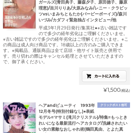
ガールズ(青田典子、藤森夕子、原田徳子、藤原
理恵)/吉川りりあ/大原みなみ/レニー・クラビッ
ツvsいまみちともたか(バービーボーイズ)/森川
いづみ/カダフィ緊急独占インタビュー/他
平成3年1月29日発行/集英社●※古い雑誌です
ので多少の経年劣化はご理解くださいませ。
※古い雑誌ですので多少の経年劣化はご理解くださいませ。※こ
の商品は成人向け商品です。18歳以上の方のみご購入できま
す。※掲載品、通販商品は全て店頭・他サイト販売と併用で
す。売り切れの際はキャンセル処理とさせていただきますの
で、御了承ください。
¥1,500
(税込)
ヘアandビューティ 1993年
クリックポスト他可
12月冬号(特別付録なし)●表紙
モデル=マサミ(滝川クリステル)/特集=もっとき
れいになる最新流行ヘアカタログ/洗練されたい
い女の素敵なおしゃれ術(鶴田真由、とよた真