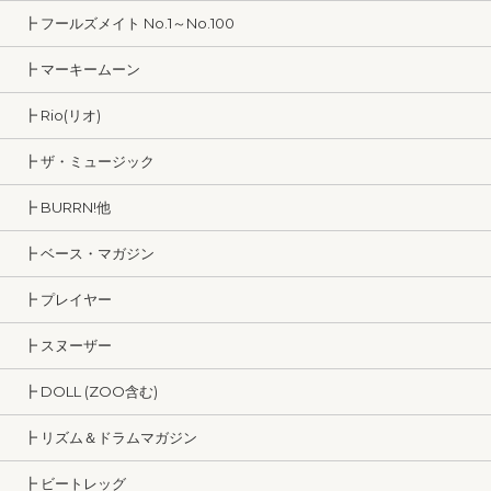
┣ フールズメイト No.1～No.100
┣ マーキームーン
┣ Rio(リオ)
┣ ザ・ミュージック
┣ BURRN!他
┣ ベース・マガジン
┣ プレイヤー
┣ スヌーザー
┣ DOLL (ZOO含む)
┣ リズム＆ドラムマガジン
┣ ビートレッグ