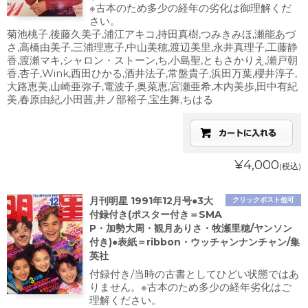
※古本のため多少の経年の劣化は御理解くだ
さい。
菊池桃子,後藤久美子,浦江アキコ,持田真樹,つみきみほ,瀬能あづ
さ,高橋由美子,三浦理恵子,中山美穂,渡辺美里,永井真理子,工藤静
香,渡瀬マキ,シャロン・ストーン,ち,小島聖,ともさかりえ,瀬戸朝
香,杏子,Wink,西田ひかる,酒井法子,常盤貴子,浜田万葉,櫻井淳子,
大路恵美,山崎亜弥子,電波子,奥菜恵,宮瀬亜希,木内美歩,田中有紀
美,春原由紀,小田茜,井ノ部裕子,宝生舞,ちはる
¥4,000
(税込)
月刊明星 1991年12月号●3大
クリックポスト他可
付録付き(ポスター付き＝SMA
P・加勢大周・観月ありさ・牧瀬里穂/ヤンソン
付き)●表紙＝ribbon・ウッチャンナンチャン/集
英社
付録付き/当時の古書としてひどい状態ではあ
りません。※古本のため多少の経年劣化はご
理解ください。