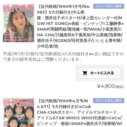
【近代映画/1990年1月号/No.
クリックポスト他可
565】5大付録付き(中山美
穂・酒井法子ポスター付/卓上型カレンダー付/N
OW HIT SONG)●表紙・ピンナップ=工藤静香●
SMAP/男闘呼組/菊池健一郎/Wink/小高恵美/C
HA-CHA/川越美和&千葉美加/中山美穂/浅香唯/
酒井法子/光GENJI/田村英里子/いいとも青年隊/
少年忍者/他
平成2年1月1日発行/近代映画社/※5大付録付き●※古い雑誌ですの
で多少の経年劣化はご理解くださいませ。
¥4,800
(税込)
【近代映画/1990年4月号/N
クリックポスト他可
o.671】5大付録付き(CoCo&
CHA-CHAポスター、アイドルマルチカード、
アイドルSTAR WHOS WHO付)表紙=CoCo/
ピンナップ・巻頭=SMAP●酒井法子/浅香唯/Wi