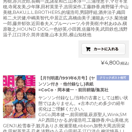
秀樹,赤川次郎,長嶋一茂,諸星和己,山本淳一,三浦理恵子,マセキ里
穂,寺尾友美,少年隊,田村英里子,吉田栄作,工藤静香,南野陽子,中山
美穂,BAKU,L.L.BROTHERS,的場浩司,男闘呼組,酒井法子,織田
裕二,大沢健,中嶋美智代,中居正広,高橋由美子,瀬能あづさ,菊池健
一郎,藤井郁弥,近田春夫,X,ブルーハーツ,今井美樹,中村あゆみ,槇
原敬之,HOUND DOG,一色紗英,小田茜,佐藤玲美,武田鉄也,浅野
温子,江口洋介,筒井道隆,山本太郎,,横山知枝他
¥4,800
(税込)
【月刊明星/1991年6月号】(ヤ
クリックポスト他可
ンソン付き・他付録なし)表紙
=CoCo・岡本健一・前田耕陽/集英社
ヤンソン付録なし/当時の古書としては酷い状
態ではありません。※古本のため多少の経年
劣化はご理解ください。
CoCo,岡本健一,前田耕陽,萩原聖人,Wink,SM
AP,西田ひかる,的場浩司,工藤静香,中山美穂,光
GENJI,松雪泰子,観月ありさ,牧瀬里穂,ribbon,加勢大周,吉田栄
作,田村英里子,忍者,浅野ゆう子,山田邦子,江口洋介,柳沢慎吾,L.L.