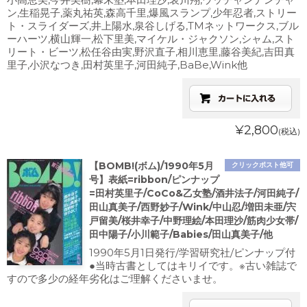
ン,生稲晃子,薬丸祐英,森高千里,爆風スランプ,少年忍者,ストリー
ト・スライダーズ,井上陽水,泉谷しげる,TMネットワークス,ブル
ーハーツ,横山輝一,松下里美,マイケル・ジャクソン,シャム,スト
リート・ビーツ,松任谷由実,野沢直子,相川恵里,藤谷美紀,吉田真
里子,小沢なつき,田村英里子,河田純子,BaBe,Wink他
¥2,800
(税込)
【BOMB!(ボム)/1990年5月
クリックポスト他可
号】表紙=ribbon/ピンナップ
=田村英里子/CoCo&乙女塾/酒井法子/河田純子/
田山真美子/西野妙子/Wink/中山忍/増田未亜/宍
戸留美/桜井幸子/中野理絵/本田理沙/筋肉少女帯/
田中陽子/小川範子/Babies/田山真美子/他
1990年5月1日発行/学習研究社/ピンナップ付
●当時古書としてはキリイです。※古い雑誌で
すので多少の経年劣化はご理解くださいませ。