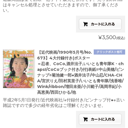
はキャンセル処理とさせていただきますので、御了承くださ
い。
¥3,500
(税込)
【近代映画/1990年5月号/No.
クリックポスト他可
673】4大付録付き(ポスター
＝忍者、CoCo,酒井法子,いいとも青年隊K・ch
aps!/CoCoブック付き/)付)表紙=中山美穂/ピン
ナップ=菊池健一郎●酒井法子/中山忍/CHA-CH
A/宮沢りえ/田村英里子/いいとも青年隊/浅香唯/
Wink/ribbon/増田未亜/小川範子/高岡早紀/小
高恵美/西田ひかる/他
平成2年5月1日発行/近代映画社/※付録付き/ピンナップ付●※古い
雑誌ですので多少の経年劣化はご理解くださいませ。