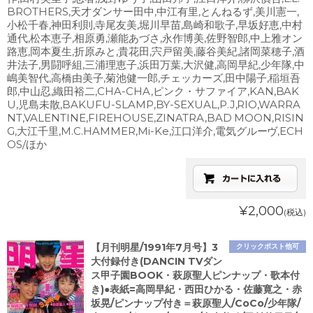
BROTHERS,天才ダンサー田中,中江有里,とんねるず,美川憲一,
小松千春,神田利則,寺尾友美,堀川早苗,島崎和歌子,早坂好恵,中村
通代,松本恵子,相原勇,瀬能あづさ,永作博美,佐野智郎,中上雅オン
路恵,岡本夏生,折原みと,貴花田,宍戸留美,藤谷美紀,諸岡菜穂子,酒
井法子,男闘呼組,三浦理恵子,浜田万葉,大沢健,高岡早紀,少年隊,中
嶋美智代,高橋由美子,菊池健一郎,チェッカーズ,田中陽子,稲垣吾
郎,中山忍,織田裕二,CHA-CHA,ピンク・サファイア,KAN,BAK
U,児島未散,BAKUFU-SLAMP,BY-SEXUAL,P.J,RIO,WARRA
NT,VALENTINE,FIREHOUSE,ZINATRA,BAD MOON,RISIN
G,大江千里,M.C.HAMMER,Mi-Ke,江口洋介,電気グルーヴ,ECH
OS/ほか
¥2,000
(税込)
【月刊明星/1991年7月号】3
クリックポスト他可
大付録付き(DANCIN TVダン
ス甲子園BOOK・萩原聖人ピンナップ・歌本付
き)●表紙=高岡早紀・西田ひかる・佐藤寛之・赤
坂晃/ピンナップ付き＝萩原聖人/CoCo/少年隊/