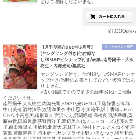
どはご理解くださいませ。
¥1,000
(税込)
【月刊明星/1989年3月号】
クリックポスト他可
(ヤングソング付き)他付録な
し/SMAPピンナップ付き/表紙=南野陽子・大沢
樹生・内海光司/集英社
ヤングソング付き、他付録なし/SMAPピンナ
ップ付き/当時の古書としてひどい状態ではあ
りません。
※古い雑誌ですので多少の経年劣化はご理解
くださいませ。
南野陽子,大沢樹生,内海光司,SMAP,光GENJI,工藤静香,少年隊,
中山美穂,酒井法子,渡辺満里奈,中山忍,小川範子,坂上香織,CHA-
CHA,小高恵美,緒形直人,宮沢りえ,男闘呼組,高橋良明,浅香唯,斉
藤由貴,田原俊彦,荻野目洋子,渡辺美奈代,チェッカーズ,後藤久美
子,前田耕陽,布川敏和,北野大,若林正人,仲村トオル,とんねるず,平
家派,斉藤満喜子,岡本健一,サンプラザ中野,小沢なつき,諸星和己,
小高恵美,今井美樹,幕末塾,本田理沙,哀川翔,ウッチャンナンチャ