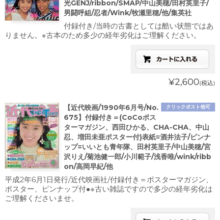
光GENJ/ribbon/SMAP/中山美穂/田村英里子/
男闘呼組/忍者/Wink/牧瀬里穂/他/集英社
付録付き/当時の古書としては酷い状態ではあ
りません。※古本のため多少の経年劣化はご理解ください。
¥2,600
(税込)
【近代映画/1990年6月号/No.
クリックポスト他可
675】付録付き＝(CoCoポス
ターマガジン、西田ひかる、CHA-CHA、中山
忍、増田未亜ポスター付)表紙=酒井法子/ピンナ
ップ=いいとも青年隊、田村英里子/中山美穂/宮
沢りえ/菊池健一郎/小川範子/浅香唯/wink/ribb
on/高岡早紀/他
平成2年6月1日発行/近代映画社/付録付き＝ポスターマガジン、
ポスター、ピンナップ付●※古い雑誌ですので多少の経年劣化は
ご理解くださいませ。