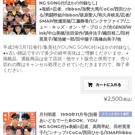
NG SONG付/ほかの付録なし)
●表紙=忍者、ribbon/加勢大周/CoCo/西田ひか
る/男闘呼組/ribbon/萩原聖人/和久井映見/忍者/
SMAP/牧瀬里穂/工藤静香/ピンクサファイア/ニ
ュー・キッズ・オン・ザ・ブロック/光GENJI/W
ink/中山美穂/吉田栄作/酒井法子/織田裕二/田村
英里子/菊池健一郎/田中陽子/高橋由美子/他
平成3年3月1日発行/集英社/YOUNG SONG付/※ほかの付録なし
●※古い雑誌ですので多少の経年劣化はご理解くださいませ。※
掲載品、通販商品は全て店頭・他サイト販売と併用です。売り
切れの際はキャンセル処理とさせていただきますので、御了承
ください。
¥2,500
(税込)
月刊明星 1990年11月号(別冊
クリックポスト他可
あいどるでーたBOOK、YOU
NG SONG付)●表紙=忍者、高岡早紀、田村英里
子/ピンナップ=CoCo/西田ひかる/SMAP/ribbo