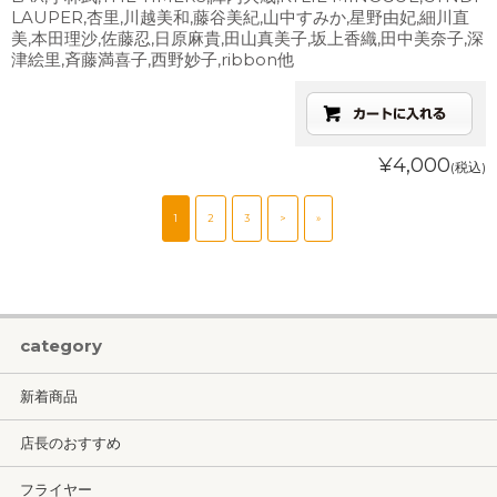
LAUPER,杏里,川越美和,藤谷美紀,山中すみか,星野由妃,細川直
美,本田理沙,佐藤忍,日原麻貴,田山真美子,坂上香織,田中美奈子,深
津絵里,斉藤満喜子,西野妙子,ribbon他
¥4,000
(税込)
1
2
3
>
»
category
新着商品
店長のおすすめ
フライヤー