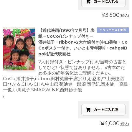
¥3,500
(税込)
【近代映画/1990年7月号】表
クリックポスト他可
紙＝CoCo/ピンナップ付き＝
酒井法子・ribbon●2大付録付き(中山美穂・Co
Coポスター付き、いいとも青年隊K・cahps!B
ook)/近代映画社
2大付録付き・ピンナップ付き/当時の古書と
してひどい状態ではありません。※古本のた
め多少の経年劣化はご理解ください。
CoCo,酒井法子,ribbon,田村英里子,宮沢りえ,忍者,中山美穂,西
田ひかる,CHA-CHA,中山忍,菊池健一郎,高岡早紀,岡本健一,高橋
一也,小川範子,SMAP,WINK,西野妙子他
,
¥4,000
(税込)