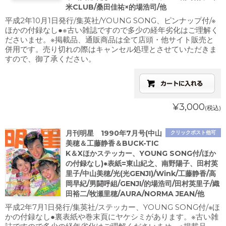
米CLUB/桑田佳祐×的場浩司/他
平成2年10月1日発行/集英社/YOUNG SONG、ピンナップ付/※
ほかの付録なし●※古い雑誌ですので多少の経年劣化はご理解く
ださいませ。※掲載品、通販商品は全て店頭・他サイト販売と
併用です。売り切れの際はキャンセル処理とさせていただきま
すので、御了承ください。
¥3,000
(税込)
月刊明星 1990年7月号(中山
クリックポスト他可
美穂＆工藤静香＆BUCK-TIC
K＆Xほかステッカー、YOUNG SONG付/ほか
の付録なし)●表紙=東山紀之、南野陽子、田村英
里子/中山美穂/光(光GENJI)/Wink/工藤静香/高
岡早紀/男闘呼組/GENJI/的場浩司/田村英里子/織
田裕二/牧瀬里穂/AURA/NORMA JEAN/他
平成2年7月1日発行/集英社/ステッカー、YOUNG SONG付/※ほ
かの付録なし●裏表紙や巻末頁にヤケシミがあります。※古い雑