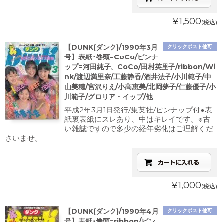
¥1,500
(税込)
【DUNK(ダンク)/1990年3月
クリックポスト他可
号】表紙･巻頭=CoCo/ピンナ
ップ=河田純子、CoCo/田村英里子/ribbon/Wi
nk/渡辺満里奈/工藤静香/酒井法子/小川範子/中
山美穂/宮沢りえ/小高恵美/北岡夢子/仁藤優子/小
川範子/グロリア・イップ/他
平成2年3月1日発行/集英社/ピンナップ付●表
紙裏表紙にスレあり、中はキレイです。※古
い雑誌ですので多少の経年劣化はご理解くだ
さいませ。
¥1,000
(税込)
【DUNK(ダンク)/1990年4月
クリックポスト他可
号】表紙･巻頭=ribbon/ピン