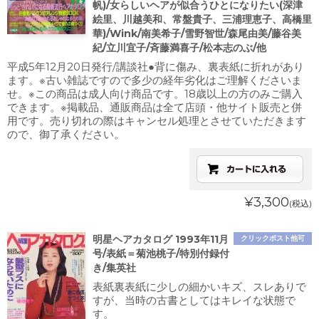
帆)/女らしいヘアが似合うひとになりたい(深津
絵里、川越美和、常盤貴子、三浦理恵子、高橋里
華)/Wink/南美希子/雪野智世/森尾由美/藤谷美
紀/立川宜子/斉藤満喜子/松本志のぶ/他
平成5年12月20日発行/講談社●背に傷み、裏表紙に折れがあり
ます。※古い雑誌ですので多少の経年劣化はご理解くださいま
せ。※この商品は成人向け商品です。18歳以上の方のみご購入
できます。※掲載品、通販商品は全て店頭・他サイト販売と併
用です。売り切れの際はキャンセル処理とさせていただきます
ので、御了承ください。
¥3,300
(税込)
明星ヘアカタログ 1993年11月
クリックポスト他可
号/表紙＝菊池桃子/特別付録付
き/集英社
表紙裏表紙に少しの細かいキズ、スレありで
すが、当時の古書としてはキレイな状態で
す。