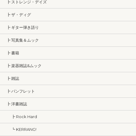
┣ ストレンジ・デイズ
┣ ザ・ディグ
┣ ギター弾き語り
┣ 写真集＆ムック
┣ 書籍
┣ 楽器雑誌&ムック
┣ 雑誌
┣ パンフレット
┣ 洋書雑誌
┣ Rock Hard
┗ KERRANG!