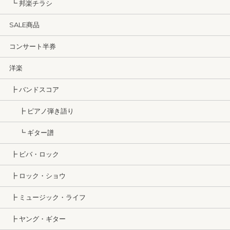
┗ 邦楽チラシ
SALE商品
コンサート半券
洋楽
┣ バンドスコア
┣ ピアノ弾き語り
┗ ギター譜
┣ ビバ・ロック
┣ ロック・ショウ
┣ ミュージック・ライフ
┣ ヤング・ギター