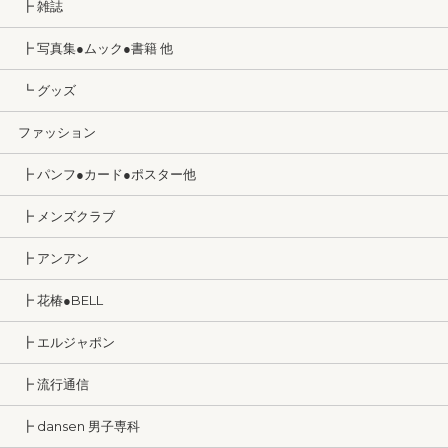
┣ 雑誌
┣ 写真集●ムック●書籍 他
┗ グッズ
ファッション
┣ パンフ●カード●ポスター他
┣ メンズクラブ
┣ アンアン
┣ 花椿●BELL
┣ エルジャポン
┣ 流行通信
┣ dansen 男子専科