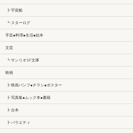
┣ 宇宙船
┗ スターログ
手芸●料理●生活●絵本
文芸
┗ サンリオSF文庫
映画
┣ 映画パンフ●チラシ●ポスター
┣ 写真集●ムック本●書籍
┣ 台本
┣ バラエティ