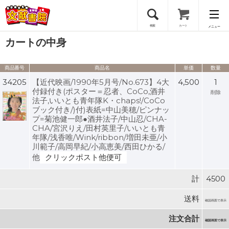
検索
カート
メニュー
カートの中身
会員登録
商品番号
商品名
単価
数量
ログイン
34205
【近代映画/1990年5月号/No.673】4大
4,500
1
付録付き(ポスター＝忍者、CoCo,酒井
削除
法子,いいとも青年隊K・chaps!/CoCo
ブック付き/)付)表紙=中山美穂/ピンナッ
プ=菊池健一郎●酒井法子/中山忍/CHA-
CHA/宮沢りえ/田村英里子/いいとも青
年隊/浅香唯/Wink/ribbon/増田未亜/小
川範子/高岡早紀/小高恵美/西田ひかる/
他
クリックポスト他便可
計
4500
送料
確認画面で表示
注文合計
確認画面で表示