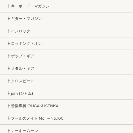
┣ キーボード・マガジン
┣ ギター・マガジン
┣ インロック
┣ ロッキング・オン
┣ ポップ・ギア
┣ メタル・ギア
┣ クロスビート
┣ jam (ジャム)
┣ 音楽専科 ONGAKUSENKA
┣ フールズメイト No.1～No.100
┣ マーキームーン