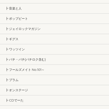
┣ 音楽と人
┣ ポップビート
┣ ジェイロックマガジン
┣ ギグス
┣ ワッツイン
┣ パチ・パチ(パチロク含む)
┣ フールズメイト No.101～
┣ プラム
┣ オンステージ
┣ CDでーた