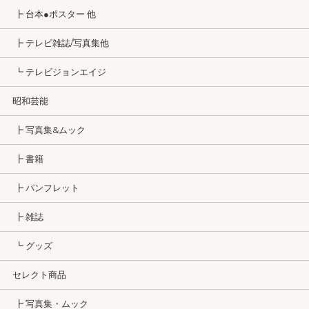
┣ 台本●ポスター 他
┣ テレビ雑誌/写真集他
┗ テレビジョンエイジ
昭和芸能
┣ 写真集&ムック
┣ 書籍
┣ パンフレット
┣ 雑誌
┗ グッズ
セレクト商品
┣ 写真集・ムック