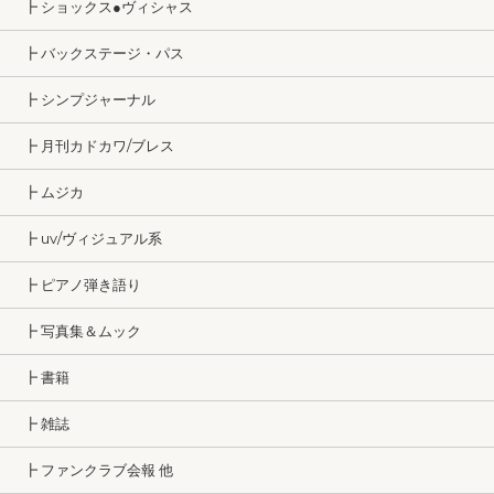
┣ ショックス●ヴィシャス
┣ バックステージ・パス
┣ シンプジャーナル
┣ 月刊カドカワ/ブレス
┣ ムジカ
┣ uv/ヴィジュアル系
┣ ピアノ弾き語り
┣ 写真集＆ムック
┣ 書籍
┣ 雑誌
┣ ファンクラブ会報 他