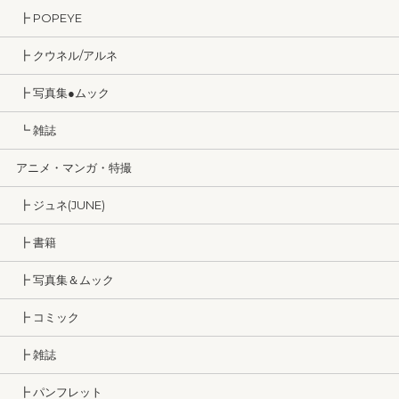
┣ POPEYE
┣ クウネル/アルネ
┣ 写真集●ムック
┗ 雑誌
アニメ・マンガ・特撮
┣ ジュネ(JUNE)
┣ 書籍
┣ 写真集＆ムック
┣ コミック
┣ 雑誌
┣ パンフレット