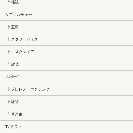
┗ 雑誌
サブカルチャー
┣ 宝島
┣ スタジオボイス
┣ エスクァイア
┗ 雑誌
スポーツ
┣ プロレス、ボクシング
┣ 雑誌
┗ 写真集
TVドラマ