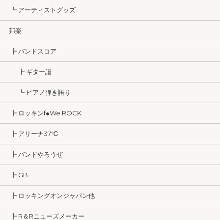
┗ アーティストグッズ
邦楽
┣ バンドスコア
┣ ギター譜
┗ ピアノ弾き語り
┣ ロッキンf●We ROCK
┣ アリーナ37℃
┣ バンドやろうぜ
┣ GB
┣ ロッキングオンジャパン他
┣ R＆Rニューズメーカー