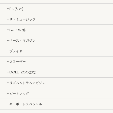
┣ Rio(リオ)
┣ ザ・ミュージック
┣ BURRN!他
┣ ベース・マガジン
┣ プレイヤー
┣ スヌーザー
┣ DOLL (ZOO含む)
┣ リズム＆ドラムマガジン
┣ ビートレッグ
┣ キーボードスペシャル