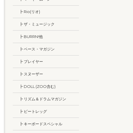
┣ Rio(リオ)
┣ ザ・ミュージック
┣ BURRN!他
┣ ベース・マガジン
┣ プレイヤー
┣ スヌーザー
┣ DOLL (ZOO含む)
┣ リズム＆ドラムマガジン
┣ ビートレッグ
┣ キーボードスペシャル