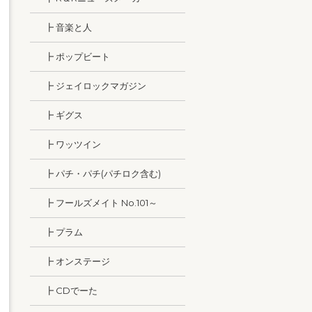
┣ 音楽と人
┣ ポップビート
┣ ジェイロックマガジン
┣ ギグス
┣ ワッツイン
┣ パチ・パチ(パチロク含む)
┣ フールズメイト No.101～
┣ プラム
┣ オンステージ
┣ CDでーた