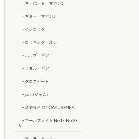
┣ キーボード・マガジン
┣ ギター・マガジン
┣ インロック
┣ ロッキング・オン
┣ ポップ・ギア
┣ メタル・ギア
┣ クロスビート
┣ jam (ジャム)
┣ 音楽専科 ONGAKUSENKA
┣ フールズメイト No.1～No.10
0
┣ マーキームーン