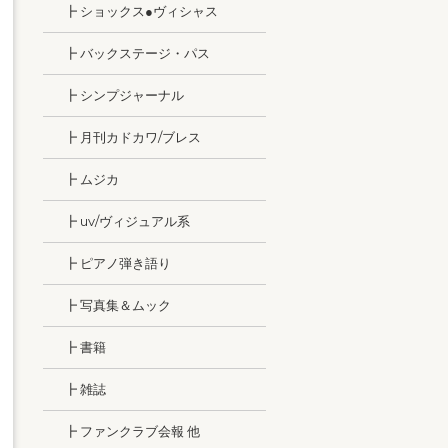
┣ ショックス●ヴィシャス
┣ バックステージ・パス
┣ シンプジャーナル
┣ 月刊カドカワ/ブレス
┣ ムジカ
┣ uv/ヴィジュアル系
┣ ピアノ弾き語り
┣ 写真集＆ムック
┣ 書籍
┣ 雑誌
┣ ファンクラブ会報 他