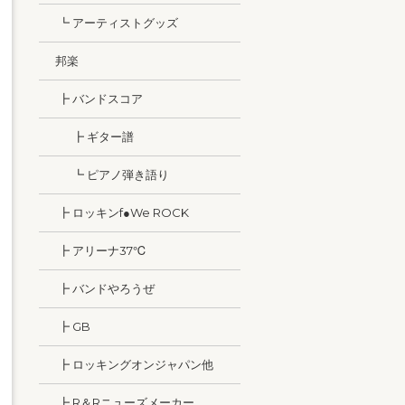
┗ アーティストグッズ
邦楽
┣ バンドスコア
┣ ギター譜
┗ ピアノ弾き語り
┣ ロッキンf●We ROCK
┣ アリーナ37℃
┣ バンドやろうぜ
┣ GB
┣ ロッキングオンジャパン他
┣ R＆Rニューズメーカー