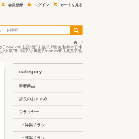
会員登録
ログイン
カートを見る
野妙子/Wink/中山忍/増田未亜/宍戸留美/桜井幸子/中
少女帯/田中陽子/小川範子/Babies/田山真美子/他
category
新着商品
店長のおすすめ
フライヤー
┣ 洋楽チラシ
┗ 邦楽チラシ