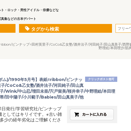
ルト・ロック・男性アイドル・俳優などな
写真集などの古本デパート
タグから検索
紙=ribbon/ピンナップ=田村英里子/CoCo&乙女塾/酒井法子/河田純子/田山真美子/西
野理絵/本田理沙/筋肉
ボム)/1990年5月号】表紙=ribbon/ピンナッ
クリックポスト他可
子/CoCo&乙女塾/酒井法子/河田純子/田山真
子/Wink/中山忍/増田未亜/宍戸留美/桜井幸子/中野理絵/本田理
帯/田中陽子/小川範子/Babies/田山真美子/他
月1日発行/学習研究社/ピンナップ
書としてはキリイです。※古い雑
多少の経年劣化はご理解くださ