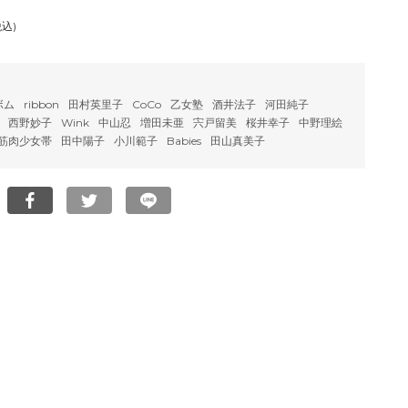
税込)
ボム
ribbon
田村英里子
CoCo
乙女塾
酒井法子
河田純子
西野妙子
Wink
中山忍
増田未亜
宍戸留美
桜井幸子
中野理絵
筋肉少女帯
田中陽子
小川範子
Babies
田山真美子