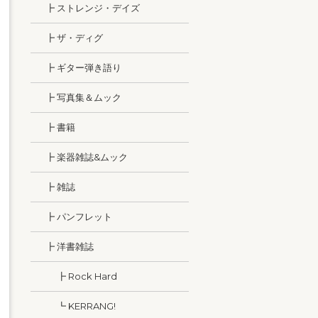
┣ ストレンジ・デイズ
┣ ザ・ディグ
┣ ギター弾き語り
┣ 写真集＆ムック
┣ 書籍
┣ 楽器雑誌&ムック
┣ 雑誌
┣ パンフレット
┣ 洋書雑誌
┣ Rock Hard
┗ KERRANG!