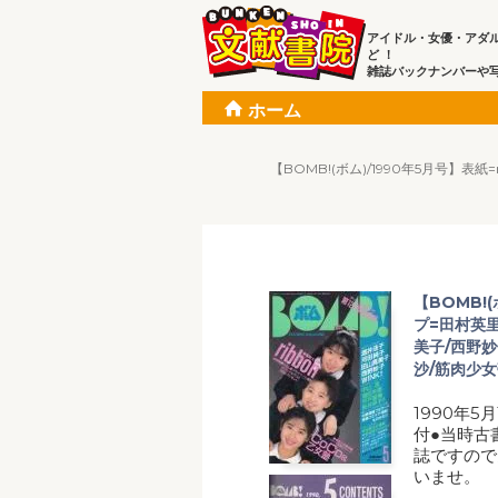
アイドル・女優・アダ
ど ！
雑誌バックナンバーや
ホーム
【BOMB!(ボム)/1990年5月号】表
【BOMB!(
プ=田村英里
美子/西野妙
沙/筋肉少女
1990年5
付●当時古
誌ですので
いませ。