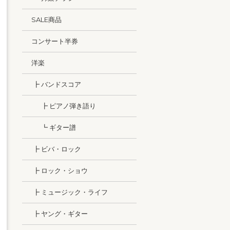
SALE商品
コンサート半券
洋楽
┣ バンドスコア
┣ ピアノ弾き語り
┗ ギター譜
┣ ビバ・ロック
┣ ロック・ショウ
┣ ミュージック・ライフ
┣ ヤング・ギター