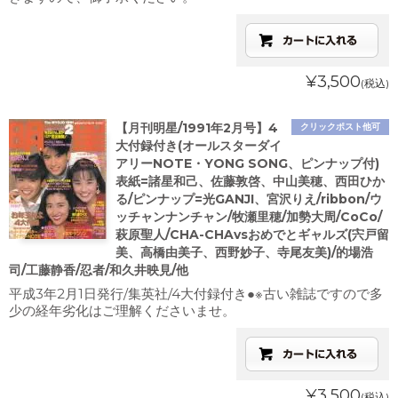
¥3,500
(税込)
【月刊明星/1991年2月号】4
クリックポスト他可
大付録付き(オールスターダイ
アリーNOTE・YONG SONG、ピンナップ付)
表紙=諸星和己、佐藤敦啓、中山美穂、西田ひか
る/ピンナップ=光GANJI、宮沢りえ/ribbon/ウ
ッチャンナンチャン/牧瀬里穂/加勢大周/CoCo/
萩原聖人/CHA-CHAvsおめでとギャルズ(宍戸留
美、高橋由美子、西野妙子、寺尾友美)/的場浩
司/工藤静香/忍者/和久井映見/他
平成3年2月1日発行/集英社/4大付録付き●※古い雑誌ですので多
少の経年劣化はご理解くださいませ。
¥3,500
(税込)