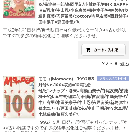
る/菊池健一郎/高岡早紀/小川範子/PINK SAPPH
IRE/忍者/中山忍/小高恵美/桜井幸子/中嶋美智代/
細川直美/宍戸留美/cotton/寺尾友美×西野妙子/
田中陽子×豊田樹里/他
平成3年1月1日発行/近代映画社/※付録ポスター付き●※古い雑誌
ですので多少の経年劣化はご理解くださいませ。
¥2,500
(税込)
モモコ(Momoco) 1992年5
クリックポスト他可
月号No.100●表紙=100記念
号/ピンナップ・巻末=高橋由美子/寺尾友美/菊池
桃子/Qlair/中野理絵/小田茜/吉沢瞳/中嶋美智代/
中江有里/本田美奈子/中山忍/宍戸留美/新島弥生/
鈴木ユカリ/戸田菜穂/Dio/奥山千明/佐々木真理/
小林瑞穂/藤原久美/他
1992年5月1日発行/学習研究社/ピンナップ付
●※古い雑誌ですので多少の経年劣化はご理解くださいませ。※