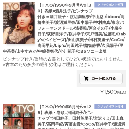
【T.Y.O/1990年9月号/vol.3
クリックポスト他可
0】表紙=酒井法子/ピンナップ
付き＝酒井法子・渡辺満里奈/中山忍,/ibbon/高
橋由美子/渡辺満里奈/田中陽子/中村由真/東京パ
フォーマンスドール/浅香唯/河合その子/小泉今
日子/荻野目洋子/桜井幸子/宍戸留美/佐藤忍/Bab
y’s(ベイビーズ)/田山真美子/田村英里子/CoCo/
高岡早紀/Lip’s/河田純子/越智静香/久我陽子/里
中茶美/山中すみか/中嶋美智代/小川範子/CBSソニー出版
ピンナップ付き/当時の古書としてひどい状態ではありません。
※古本のため多少の経年劣化はご理解ください。
¥1,500
(税込)
【T.Y.O/1990年8月号/vol.2
クリックポスト他可
9】表紙・巻頭=河田純子/ピン
ナップ=河田純子、田村英里子/宮沢りえ/田山真
美子/高岡早紀/斉藤由貴/CoCo/桜井幸子/渡辺満