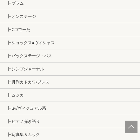
┣ プラム
┣ オンステージ
┣ CDでーた
┣ ショックス●ヴィシャス
┣ バックステージ・パス
┣ シンプジャーナル
┣ 月刊カドカワ/ブレス
┣ ムジカ
┣ uv/ヴィジュアル系
┣ ピアノ弾き語り
┣ 写真集＆ムック