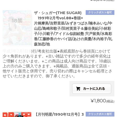
ザ・シュガー(THE SUGAR)
クリックポスト他可
1991年2月号vol.88●巻頭=
片桐摩美/吉野里亜/みずきつばさ/楠本みいな/中
山忍/島崎和歌子/田村英里子＆藤谷美紀/小林彩
子/小川範子/アイドル似顔絵塾 宍戸留美/水島彩
香/工藤静香のヤバイ話/あけの美憂/木内裕子/礼
森加恋/他
平成3年2月1日発行/考友社出版●表紙底部から巻頭頁にかけて
少々角折れがあります。※古い雑誌ですので多少の経年劣化は
ご理解くださいませ。※この商品は成人向け商品です。18歳以
上の方のみご購入できます。※掲載品、通販商品は全て店頭・
他サイト販売と併用です。売り切れの際はキャンセル処理とさ
せていただきますので、御了承ください。
¥1,800
(税込)
【月刊明星/1990年12月号】3
クリックポスト他可