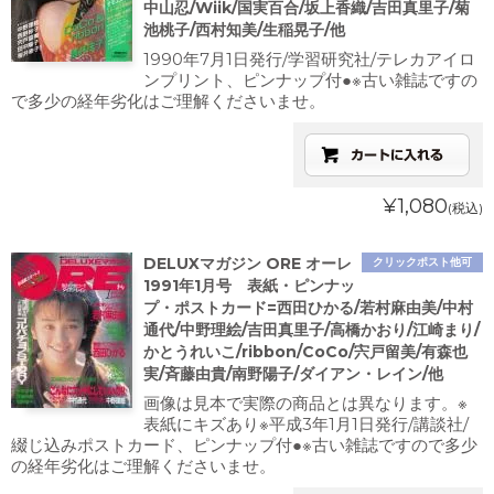
中山忍/Wiik/国実百合/坂上香織/吉田真里子/菊
池桃子/西村知美/生稲晃子/他
1990年7月1日発行/学習研究社/テレカアイロ
ンプリント、ピンナップ付●※古い雑誌ですの
で多少の経年劣化はご理解くださいませ。
¥1,080
(税込)
DELUXマガジン ORE オーレ
クリックポスト他可
1991年1月号 表紙・ピンナッ
プ・ポストカード=西田ひかる/若村麻由美/中村
通代/中野理絵/吉田真里子/高橋かおり/江崎まり/
かとうれいこ/ribbon/CoCo/宍戸留美/有森也
実/斉藤由貴/南野陽子/ダイアン・レイン/他
画像は見本で実際の商品とは異なります。※
表紙にキズあり※平成3年1月1日発行/講談社/
綴じ込みポストカード、ピンナップ付●※古い雑誌ですので多少
の経年劣化はご理解くださいませ。