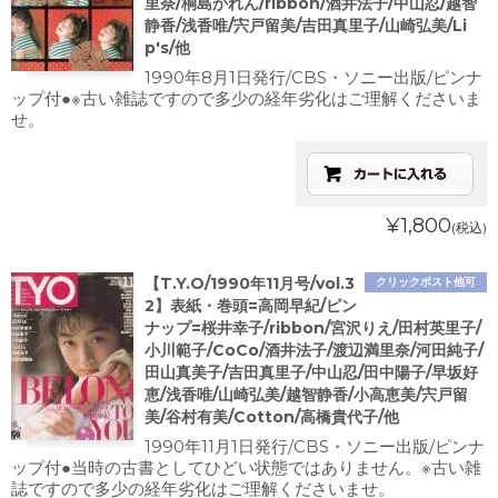
里奈/桐島かれん/ribbon/酒井法子/中山忍/越智
静香/浅香唯/宍戸留美/吉田真里子/山崎弘美/Li
p's/他
1990年8月1日発行/CBS・ソニー出版/ピンナ
ップ付●※古い雑誌ですので多少の経年劣化はご理解くださいま
せ。
¥1,800
(税込)
【T.Y.O/1990年11月号/vol.3
クリックポスト他可
2】表紙・巻頭=高岡早紀/ピン
ナップ=桜井幸子/ribbon/宮沢りえ/田村英里子/
小川範子/CoCo/酒井法子/渡辺満里奈/河田純子/
田山真美子/吉田真里子/中山忍/田中陽子/早坂好
恵/浅香唯/山崎弘美/越智静香/小高恵美/宍戸留
美/谷村有美/Cotton/高橋貴代子/他
1990年11月1日発行/CBS・ソニー出版/ピンナ
ップ付●当時の古書としてひどい状態ではありません。※古い雑
誌ですので多少の経年劣化はご理解くださいませ。