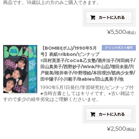
商品です。18歳以上の方のみご購入できます。
¥5,500
(税込)
【BOMB!(ボム)/1990年5月
クリックポスト他可
号】表紙=ribbon/ピンナップ
=田村英里子/CoCo&乙女塾/酒井法子/河田純子/
田山真美子/西野妙子/Wink/中山忍/増田未亜/宍
戸留美/桜井幸子/中野理絵/本田理沙/筋肉少女帯/
田中陽子/小川範子/Babies/田山真美子/他
1990年5月1日発行/学習研究社/ピンナップ付
●当時古書としてはキリイです。※古い雑誌で
すので多少の経年劣化はご理解くださいませ。
¥2,500
(税込)