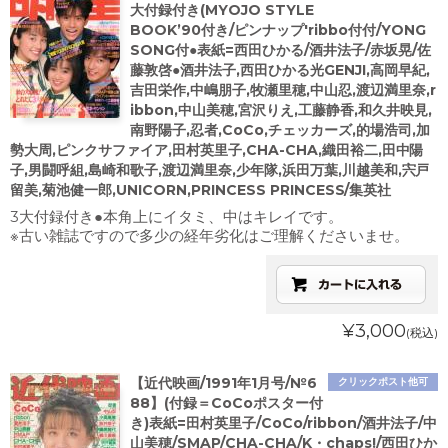
大付録付き(MYOJO STYLE
BOOK’90付き/ピンナップ'ribbo付付/YONG
SONG付●表紙=西田ひかる/酒井法子/赤坂晃/佐
藤敦啓●酒井法子,西田ひかる光GENJI,高岡早紀,
吉田栄作,中嶋朋子,牧瀬里穂,中山忍,渡辺満里奈,r
ibbon,中山美穂,宮沢りえ,工藤静香,和久井映見,
南野陽子,忍者,CoCo,チェッカーズ,的場浩司,加
勢大周,ピンクサファイア,田村英里子,CHA-CHA,織田裕二,田中陽
子,男闘呼組,島崎和歌子,渡辺満里奈,少年隊,浜田万葉,川越美和,宍戸
留美,菊池健一郎,UNICORN,PRINCESS PRINCESS/集英社
3大付録付き●本角上にイタミ、中はキレイです。
※古い雑誌ですので多少の経年劣化はご理解くださいませ。
¥3,000
(税込)
【近代映画/1991年1月号/№6
クリックポスト他可
88】(付録＝CoCoポスター付
き)表紙=田村英里子/CoCo/ribbon/酒井法子/中
山美穂/SMAP/CHA-CHA/K・chaps!/西田ひか