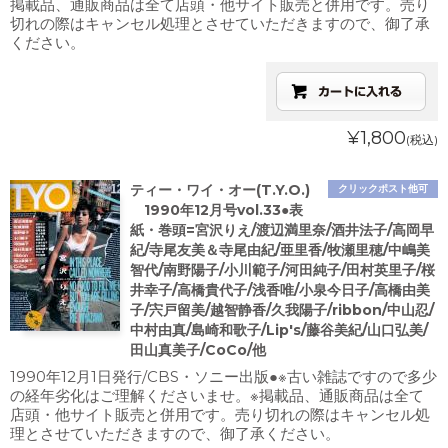
掲載品、通販商品は全て店頭・他サイト販売と併用です。売り
切れの際はキャンセル処理とさせていただきますので、御了承
ください。
¥1,800
(税込)
ティー・ワイ・オー(T.Y.O.)
クリックポスト他可
1990年12月号vol.33●表
紙・巻頭=宮沢りえ/渡辺満里奈/酒井法子/高岡早
紀/寺尾友美＆寺尾由紀/亜里香/牧瀬里穂/中嶋美
智代/南野陽子/小川範子/河田純子/田村英里子/桜
井幸子/高橋貴代子/浅香唯/小泉今日子/高橋由美
子/宍戸留美/越智静香/久我陽子/ribbon/中山忍/
中村由真/島崎和歌子/Lip's/藤谷美紀/山口弘美/
田山真美子/CoCo/他
1990年12月1日発行/CBS・ソニー出版●※古い雑誌ですので多少
の経年劣化はご理解くださいませ。※掲載品、通販商品は全て
店頭・他サイト販売と併用です。売り切れの際はキャンセル処
理とさせていただきますので、御了承ください。