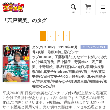
検索
カート
メニュー
「宍戸留美」のタグ
会員登録
1
2
>
»
ログイン
ダンク(Dunk) 1990年10月
クリックポスト他可
号●表紙・巻頭=中山忍/ピンナ
ップ=CoCo、工藤静香/こんなデートがしてみた
い(中嶋美智代、田中陽子、芳賀ゆい、宍戸留
美、中野理絵、早坂好恵)/みつばち学園/大友梨
奈/田山真美子/ribbon/河田純子/酒井法子/渡辺
美奈代/田村英里子/和久井映見/桜井幸子/西野妙
子/寺尾友美/中條かな子/渡辺満里奈/南野陽子/浅
香唯/CoCo/他
平成2年10月1日発行/集英社/ピンナップ付●表紙上部から巻頭頁
にかけて角折れがあります。※古い雑誌ですので多少の経年劣
化はご理解くださいませ。※掲載品、通販商品は全て店頭・他
サイト販売と併用です。売り切れの際はキャンセル処理とさせ