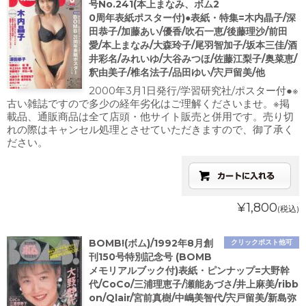
号No.241(本上まなみ、ボム2
0周年表紙ポスター付)●表紙・特集=木内晶子/深
田恭子/加藤あい/優香/吹石一恵/後藤理沙/前田
愛/本上まなみ/大森玲子/尾羽智加子/坂本三佳/酒
井彩名/みれいゆ/大谷みつほ/佐藤江梨子/奥菜恵/
釈由美子/椎名法子/品田ゆい/宍戸留美/他
2000年3月1日発行/学習研究社/ポスター付●※
古い雑誌ですので多少の経年劣化はご理解くださいませ。※掲
載品、通販商品は全て店頭・他サイト販売と併用です。売り切
れの際はキャンセル処理とさせていただきますので、御了承く
ださい。
¥1,800
(税込)
BOMB!(ボム)/1992年8月創
クリックポスト他可
刊150号特別記念号 (BOMB
メモリアルブック付)表紙・ピンナップ=大野幹
代/CoCo/三浦理恵子/瀬能あづさ/井上麻美/ribb
on/Qlair/宮前真樹/中嶋美智代/宍戸留美/新島弥