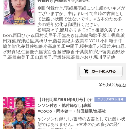
付録付き(松嶋菜々子)/集英社
別冊付録付き/表紙裏表紙に少し細かいキズが
ございますが、中はキレイで当時の古書とし
ては酷い状態ではないです。※古本のため多
少の経年劣化は御理解ください。
松嶋菜々子,観月ありさ,CoCo,後藤久美子,rib
bon,西田ひかる,田村英里子,千堂あきほ,島崎和歌子,坂上香織,浜
田万葉,深津絵里,高橋リナ,藤谷美紀,井森美幸,YOU,小川範子,中
嶋美智代,茅野佐智絵,小高恵美,田中陽子,桜井幸子,小田茜,中山忍,
水野真紀,仁藤優子,国実百合,越智静香,千葉美加,宍戸留美,西野妙
子,高橋由美子,田山真美子,早坂好恵,高橋かおり,堀川早苗他
¥6,600
(税込)
【月刊明星/1991年6月号】(ヤ
クリックポスト他可
ンソン付き・他付録なし)表紙
=CoCo・岡本健一・前田耕陽/集英社
ヤンソン付録なし/当時の古書としては酷い状
態ではありません。※古本のため多少の経年