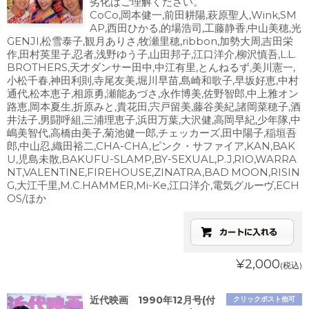
劣化はご理解ください。
CoCo,岡本健一,前田耕陽,萩原聖人,Wink,SM
AP,西田ひかる,的場浩司,工藤静香,中山美穂,光
GENJI,松雪泰子,観月ありさ,牧瀬里穂,ribbon,加勢大周,吉田栄
作,田村英里子,忍者,浅野ゆう子,山田邦子,江口洋介,柳沢慎吾,L.L.
BROTHERS,天才ダンサー田中,中江有里,とんねるず,美川憲一,
小松千春,神田利則,寺尾友美,堀川早苗,島崎和歌子,早坂好恵,中村
通代,松本恵子,相原勇,瀬能あづさ,永作博美,佐野智郎,中上雅オン
路恵,岡本夏生,折原みと,貴花田,宍戸留美,藤谷美紀,諸岡菜穂子,酒
井法子,男闘呼組,三浦理恵子,浜田万葉,大沢健,高岡早紀,少年隊,中
嶋美智代,高橋由美子,菊池健一郎,チェッカーズ,田中陽子,稲垣吾
郎,中山忍,織田裕二,CHA-CHA,ピンク・サファイア,KAN,BAK
U,児島未散,BAKUFU-SLAMP,BY-SEXUAL,P.J,RIO,WARRA
NT,VALENTINE,FIREHOUSE,ZINATRA,BAD MOON,RISIN
G,大江千里,M.C.HAMMER,Mi-Ke,江口洋介,電気グルーヴ,ECH
OS/ほか
¥2,000
(税込)
近代映画 1990年12月号(付
クリックポスト他可