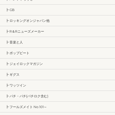
┣ GB
┣ ロッキングオンジャパン他
┣ R＆Rニューズメーカー
┣ 音楽と人
┣ ポップビート
┣ ジェイロックマガジン
┣ ギグス
┣ ワッツイン
┣ パチ・パチ(パチロク含む)
┣ フールズメイト No.101～