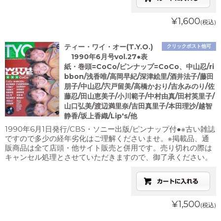
¥1,600
(税込)
ティー・ワイ・オー(T.Y.O.)
クリックポスト他可
1990年6月号vol.27●表
紙・巻頭=CoCo/ピンナップ=CoCo、中山忍/ri
bbon/浅香唯/高岡早紀/深津絵里/酒井法子/藤田
朋子/中山忍/宍戸留美/高橋かおり/吉永みのり/佐
藤忍/田山恵美子/小川範子/中村由真/田村英里子/
山口弘美/渡辺満里奈/吉田真里子/本田理沙/越智
静香/坂上香織/Lip's/他
1990年6月1日発行/CBS・ソニー出版/ピンナップ付●※古い雑誌
ですので多少の経年劣化はご理解くださいませ。※掲載品、通
販商品は全て店頭・他サイト販売と併用です。売り切れの際は
キャンセル処理とさせていただきますので、御了承ください。
¥1,500
(税込)