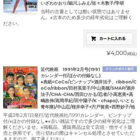
いざわかおり/細川ふみえ/佐々木敦子/学研
当時の古書としては酷い状態ではありませ
ん。※古本のため多少の経年劣化はご理解く
ださい。
¥4,000
(税込)
近代映画 1991年2月号(1991
クリックポスト他可
カレンダー付/ほかの付録なし)
●表紙=CoCo/ピンナップ=酒井法子、ribbon/C
oCo/ribbon/田村英里子/中山美穂/SMAP/酒井
法子/CHA-CHA/西田ひかる/忍者/小高恵美×高
嶋政伸/高岡早紀/田中陽子/K・chaps(いいとも
青年隊)/中山忍/桜井幸子×宍戸留美×西野妙子/他
平成3年2月1日発行/近代映画社/1991カレンダー、ピンナップ
付/※ほかの付録なし●※古い雑誌ですので多少の経年劣化はご理
解くださいませ。※掲載品、通販商品は全て店頭・他サイト販
売と併用です。売り切れの際はキャンセル処理とさせていただ
きますので、御了承ください。