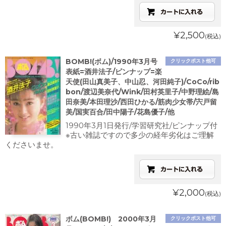
¥2,500
(税込)
BOMB!(ボム)/1990年3月号
クリックポスト他可
表紙=酒井法子/ピンナップ=楽
天使(田山真美子、中山忍、河田純子)/CoCo/rib
bon/渡辺美奈代/Wink/田村英里子/中野理絵/島
田奈美/本田理沙/西田ひかる/筋肉少女帯/宍戸留
美/国実百合/田中陽子/花島優子/他
1990年3月1日発行/学習研究社/ピンナップ付
※古い雑誌ですので多少の経年劣化はご理解
くださいませ。
¥2,000
(税込)
ボム(BOMB!) 2000年3月
クリックポスト他可