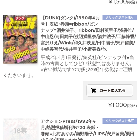
¥1,500
(税込)
【DUNK(ダンク)/1990年4月
クリックポスト他可
号】表紙･巻頭=ribbon/ピン
ナップ=酒井法子、ribbon/田村英里子/浅香唯/
中山忍/河田純子/渡辺満里奈/酒井法子/工藤静香/
宮沢りえ/Wink/和久井映見/田中陽子/宍戸留美/
中嶋美智代/桜井幸子/小野美香/他
平成2年4月1日発行/集英社/ピンナップ付●当
時の古書としてひどい状態ではありません。
※古い雑誌ですので多少の経年劣化はご理解
くださいませ。
¥1,000
(税込)
アクションPress/1992年4
クリックポスト他可
月,熱烈投稿増刊/№20 表紙・
巻頭=北村あゆみ/南野陽子/LIPS/宍戸留美/栗田