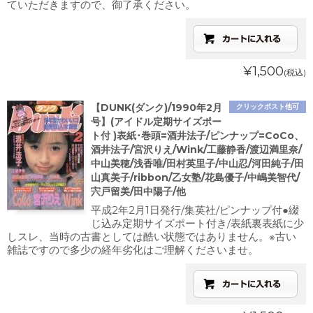
ていただきますので、御了承ください。
¥1,500
(税込)
【DUNK(ダンク)/1990年2月
クリックポスト他可
号】(アイドル定期サイズポー
ト付 )表紙･巻頭=酒井法子/ピンナップ=CoCo、
酒井法子/宮沢りえ/Wink/工藤静香/渡辺満里奈/
中山美穂/浅香唯/田村英里子/中山忍/河田純子/田
山真美子/ribbon/乙女塾/花島優子/中嶋美智代/
宍戸留美/田中陽子/他
平成2年2月1日発行/集英社/ピンナップ付●綴
じ込み定期サイズポート付き/表紙裏表紙に少
しスレ、当時の古書としては酷い状態ではありません。※古い
雑誌ですので多少の経年劣化はご理解くださいませ。