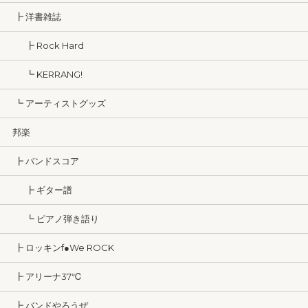
┣ 洋書雑誌
┣ Rock Hard
┗ KERRANG!
┗ アーティストグッズ
邦楽
┣ バンドスコア
┣ ギター譜
┗ ピアノ弾き語り
┣ ロッキンf●We ROCK
┣ アリーナ37℃
┣ バンドやろうぜ