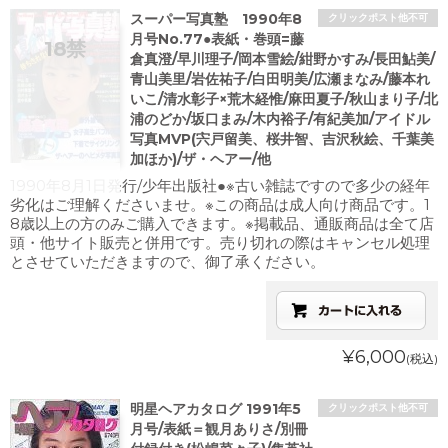
スーパー写真塾 1990年8
クリックポスト他不可
月号No.77●表紙・巻頭=藤
倉真澄/早川理子/岡本雪絵/紺野かすみ/長田鮎美/
青山美里/岩佐祐子/白田明美/広瀬まなみ/藤本れ
いこ/清水彰子×荒木経惟/麻田夏子/秋山まり子/北
浦のどか/坂口まみ/木内裕子/有紀美加/アイドル
写真MVP(宍戸留美、桜井智、吉沢秋絵、千葉美
加ほか)/ザ・ヘアー/他
1990年8月1日発行/少年出版社●※古い雑誌ですので多少の経年
劣化はご理解くださいませ。※この商品は成人向け商品です。1
8歳以上の方のみご購入できます。※掲載品、通販商品は全て店
頭・他サイト販売と併用です。売り切れの際はキャンセル処理
とさせていただきますので、御了承ください。
¥6,000
(税込)
明星ヘアカタログ 1991年5
クリックポスト他不可
月号/表紙＝観月ありさ/別冊