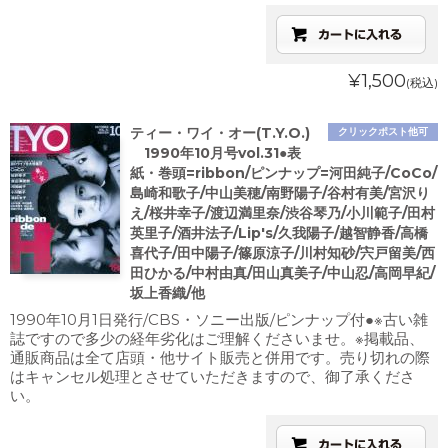
¥1,500
(税込)
ティー・ワイ・オー(T.Y.O.)
クリックポスト他可
1990年10月号vol.31●表
紙・巻頭=ribbon/ピンナップ=河田純子/CoCo/
島崎和歌子/中山美穂/南野陽子/谷村有美/宮沢り
え/桜井幸子/渡辺満里奈/渋谷琴乃/小川範子/田村
英里子/酒井法子/Lip's/久我陽子/越智静香/高橋
喜代子/田中陽子/篠原涼子/川村知砂/宍戸留美/西
田ひかる/中村由真/田山真美子/中山忍/高岡早紀/
坂上香織/他
1990年10月1日発行/CBS・ソニー出版/ピンナップ付●※古い雑
誌ですので多少の経年劣化はご理解くださいませ。※掲載品、
通販商品は全て店頭・他サイト販売と併用です。売り切れの際
はキャンセル処理とさせていただきますので、御了承くださ
い。