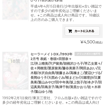
ひろ子/吉沢あかね/他
平成4年4月15日発行/少年出版社※古い雑誌で
すので多少の経年劣化はご理解くださいま
せ。※この商品は成人向け商品です。18歳以
上の方のみご購入できます。
¥4,500
(税込)
セーラーメイトDX./1992年
クリックポスト他不可
2月号 表紙・巻頭=田部奈々
江/井上晴美/宍戸留美/胡桃沢ひろ子/早乙女菜々/
佐々岡樹里/栗原留美/藤谷美菜子/岡田あおい/元
木順/水沢自由美/後藤まみ/高橋まこ/渡辺ひづる/
長岡ゆう子/大西めぐみ/桜まどか/川堀理沙/日夏
美果/葉山みやび/田中年美/坂上悦子/杉本夕子/田
辺真美/田島京子/島津千秋/美里かおり/佐々木祥
子/葉山ゆう/他
1992年2月1日発行/東京三世社、フロム出版※古い雑誌ですので
多少の経年劣化はご理解くださいませ。※この商品は成人向け