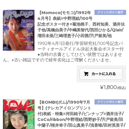
【Momoco(モモコ)/1992年
クリックポスト他可
4月号】表紙=中野理絵/100号
記念ポスター付き=菊池桃子、西村知美、酒井法
子他/高橋由美子/中嶋美智代/西田ひかる/Qlair/
増田未亜/三崎理恵子/小田茜/宍戸留美/他
1992年4月1日発行/学習研究社/100号記念パ
ーティオールアイドル決起大集会ポスター付
●当時の古書としてひどい状態ではありませ
ん。※古い雑誌ですので経年劣化はご理解くださいませ。
¥1,800
(税込)
【BOMB!(ボム)/1990年7月
クリックポスト他可
号】(テレカアイロンプリント
付)表紙・特集=河田純子/ピンナップ=酒井法子/
CoCo/ribbon/中野理絵/西野妙子/宍戸留美/田
中陽子/桜井幸子/田山真美子/浅香唯/田村英里子/