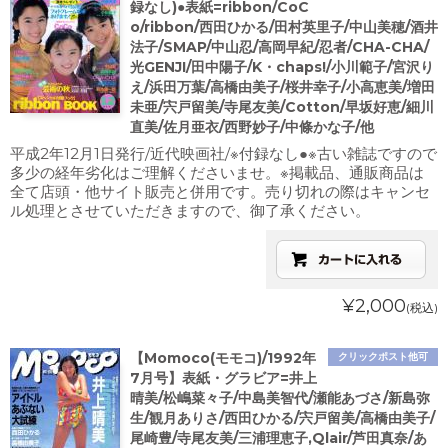
録なし)●表紙=ribbon/CoC
o/ribbon/西田ひかる/田村英里子/中山美穂/酒井
法子/SMAP/中山忍/高岡早紀/忍者/CHA-CHA/
光GENJI/田中陽子/K・chaps!/小川範子/宮沢り
え/浜田万葉/高橋由美子/桜井幸子/小高恵美/増田
未亜/宍戸留美/寺尾友美/Cotton/早坂好恵/細川
直美/佐月亜衣/西野妙子/中條かな子/他
平成2年12月1日発行/近代映画社/※付録なし●※古い雑誌ですので
多少の経年劣化はご理解くださいませ。※掲載品、通販商品は
全て店頭・他サイト販売と併用です。売り切れの際はキャンセ
ル処理とさせていただきますので、御了承ください。
¥2,000
(税込)
【Momoco(モモコ)/1992年
クリックポスト他可
7月号】表紙・グラビア=井上
晴美/松嶋菜々子/中島美智代/瀬能あづさ/新島弥
生/観月ありさ/西田ひかる/宍戸留美/高橋由美子/
尾崎豊/寺尾友美/三浦理恵子,Qlair/芦田真奈/あ