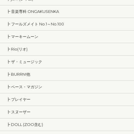
┣ 音楽専科 ONGAKUSENKA
┣ フールズメイト No.1～No.100
┣ マーキームーン
┣ Rio(リオ)
┣ ザ・ミュージック
┣ BURRN!他
┣ ベース・マガジン
┣ プレイヤー
┣ スヌーザー
┣ DOLL (ZOO含む)