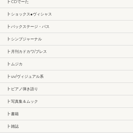
┣ CDでーた
┣ ショックス●ヴィシャス
┣ バックステージ・パス
┣ シンプジャーナル
┣ 月刊カドカワ/ブレス
┣ ムジカ
┣ uv/ヴィジュアル系
┣ ピアノ弾き語り
┣ 写真集＆ムック
┣ 書籍
┣ 雑誌