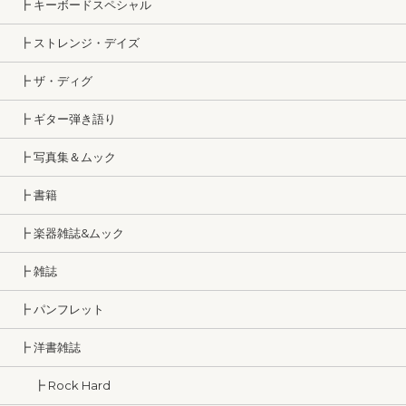
┣ キーボードスペシャル
┣ ストレンジ・デイズ
┣ ザ・ディグ
┣ ギター弾き語り
┣ 写真集＆ムック
┣ 書籍
┣ 楽器雑誌&ムック
┣ 雑誌
┣ パンフレット
┣ 洋書雑誌
┣ Rock Hard