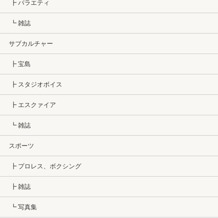
┣ バラエティ
┗ 雑誌
サブカルチャー
┣ 宝島
┣ スタジオボイス
┣ エスクァイア
┗ 雑誌
スポーツ
┣ プロレス、ボクシング
┣ 雑誌
┗ 写真集