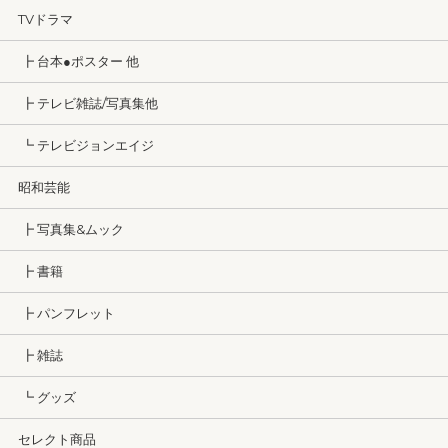
TVドラマ
┣ 台本●ポスター 他
┣ テレビ雑誌/写真集他
┗ テレビジョンエイジ
昭和芸能
┣ 写真集&ムック
┣ 書籍
┣ パンフレット
┣ 雑誌
┗ グッズ
セレクト商品