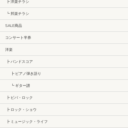
┣ 洋楽チラシ
┗ 邦楽チラシ
SALE商品
コンサート半券
洋楽
┣ バンドスコア
┣ ピアノ弾き語り
┗ ギター譜
┣ ビバ・ロック
┣ ロック・ショウ
┣ ミュージック・ライフ