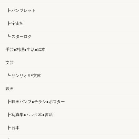
┣ パンフレット
┣ 宇宙船
┗ スターログ
手芸●料理●生活●絵本
文芸
┗ サンリオSF文庫
映画
┣ 映画パンフ●チラシ●ポスター
┣ 写真集●ムック本●書籍
┣ 台本