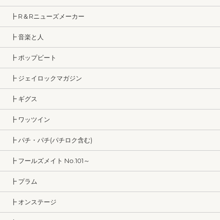
┣ R＆Rニューズメーカー
┣ 音楽と人
┣ ポップビート
┣ ジェイロックマガジン
┣ ギグス
┣ ワッツイン
┣ パチ・パチ(パチロク含む)
┣ フールズメイト No.101～
┣ プラム
┣ オンステージ