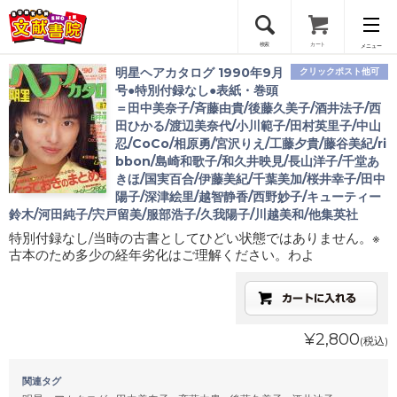
検索
カート
メニュー
明星ヘアカタログ 1990年9月
クリックポスト他可
会員登録
号●特別付録なし●表紙・巻頭
＝田中美奈子/斉藤由貴/後藤久美子/酒井法子/西
田ひかる/渡辺美奈代/小川範子/田村英里子/中山
ログイン
忍/CoCo/相原勇/宮沢りえ/工藤夕貴/藤谷美紀/ri
bbon/島崎和歌子/和久井映見/長山洋子/千堂あ
きほ/国実百合/伊藤美紀/千葉美加/桜井幸子/田中
陽子/深津絵里/越智静香/西野妙子/キューティー
鈴木/河田純子/宍戸留美/服部浩子/久我陽子/川越美和/他集英社
特別付録なし/当時の古書としてひどい状態ではありません。※
古本のため多少の経年劣化はご理解ください。わよ
¥2,800
(税込)
関連タグ