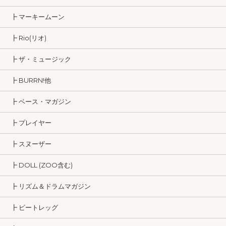
┣ マーキームーン
┣ Rio(リオ)
┣ ザ・ミュージック
┣ BURRN!他
┣ ベース・マガジン
┣ プレイヤー
┣ スヌーザー
┣ DOLL (ZOO含む)
┣ リズム＆ドラムマガジン
┣ ビートレッグ