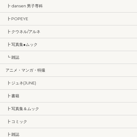
┣ dansen 男子専科
┣ POPEYE
┣ クウネル/アルネ
┣ 写真集●ムック
┗ 雑誌
アニメ・マンガ・特撮
┣ ジュネ(JUNE)
┣ 書籍
┣ 写真集＆ムック
┣ コミック
┣ 雑誌