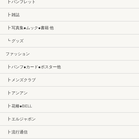
┣ パンフレット
┣ 雑誌
┣ 写真集●ムック●書籍 他
┗ グッズ
ファッション
┣ パンフ●カード●ポスター他
┣ メンズクラブ
┣ アンアン
┣ 花椿●BELL
┣ エルジャポン
┣ 流行通信