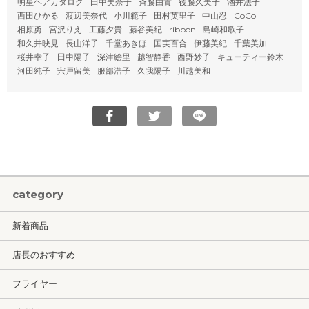
明星ヘアカタログ
田中美奈子
斉藤由貴
後藤久美子
酒井法子
西田ひかる
渡辺美奈代
小川範子
田村英里子
中山忍
CoCo
相原勇
宮沢りえ
工藤夕貴
藤谷美紀
ribbon
島崎和歌子
和久井映見
長山洋子
千堂あきほ
国実百合
伊藤美紀
千葉美加
桜井幸子
田中陽子
深津絵里
越智静香
西野妙子
キューティー鈴木
河田純子
宍戸留美
服部浩子
久我陽子
川越美和
category
新着商品
店長のおすすめ
フライヤー