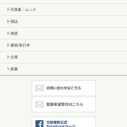
┣ 写真集・ムック
┣ 雑誌
┣ 雑貨
┣ 書籍/単行本
┣ 文庫
┗ 新書