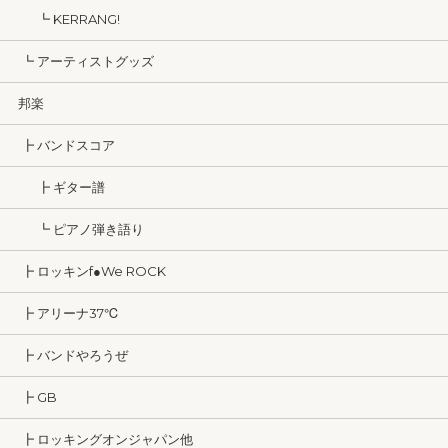
┗ KERRANG!
┗ アーティストグッズ
邦楽
┣ バンドスコア
┣ ギター譜
┗ ピアノ弾き語り
┣ ロッキンf●We ROCK
┣ アリーナ37℃
┣ バンドやろうぜ
┣ GB
┣ ロッキングオンジャパン他