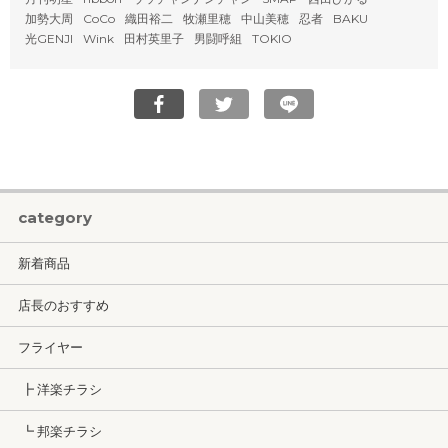
加勢大周
CoCo
織田裕二
牧瀬里穂
中山美穂
忍者
BAKU
光GENJI
Wink
田村英里子
男闘呼組
TOKIO
category
新着商品
店長のおすすめ
フライヤー
┣ 洋楽チラシ
┗ 邦楽チラシ