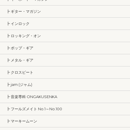
┣ ギター・マガジン
┣ インロック
┣ ロッキング・オン
┣ ポップ・ギア
┣ メタル・ギア
┣ クロスビート
┣ jam (ジャム)
┣ 音楽専科 ONGAKUSENKA
┣ フールズメイト No.1～No.100
┣ マーキームーン