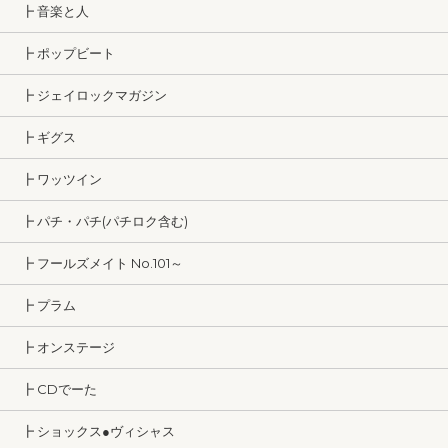
┣ 音楽と人
┣ ポップビート
┣ ジェイロックマガジン
┣ ギグス
┣ ワッツイン
┣ パチ・パチ(パチロク含む)
┣ フールズメイト No.101～
┣ プラム
┣ オンステージ
┣ CDでーた
┣ ショックス●ヴィシャス