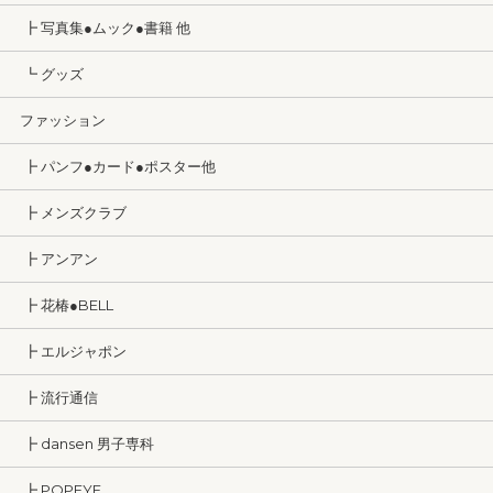
┣ 写真集●ムック●書籍 他
┗ グッズ
ファッション
┣ パンフ●カード●ポスター他
┣ メンズクラブ
┣ アンアン
┣ 花椿●BELL
┣ エルジャポン
┣ 流行通信
┣ dansen 男子専科
┣ POPEYE