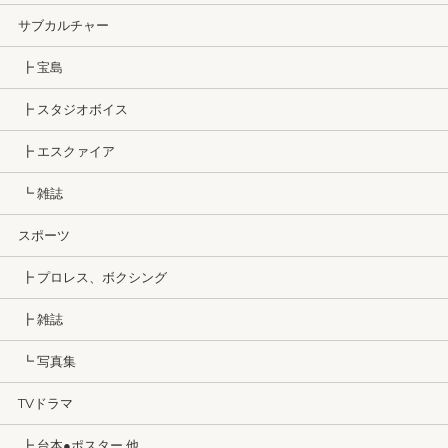
サブカルチャー
┣ 宝島
┣ スタジオボイス
┣ エスクァイア
┗ 雑誌
スポーツ
┣ プロレス、ボクシング
┣ 雑誌
┗ 写真集
TVドラマ
┣ 台本●ポスター 他