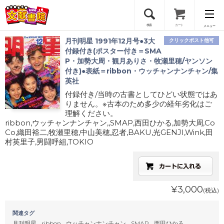
検索
カート
メニュー
月刊明星 1991年12月号●3大
クリックポスト他可
会員登録
付録付き(ポスター付き＝SMA
P・加勢大周・観月ありさ・牧瀬里穂/ヤンソン
付き)●表紙＝ribbon・ウッチャンナンチャン/集
ログイン
英社
付録付き/当時の古書としてひどい状態ではあ
りません。※古本のため多少の経年劣化はご
理解ください。
ribbon,ウッチャンナンチャン,,SMAP,西田ひかる,加勢大周,Co
Co,織田裕二,牧瀬里穂,中山美穂,忍者,BAKU,光GENJI,Wink,田
村英里子,男闘呼組,TOKIO
¥3,000
(税込)
関連タグ
月刊明星
ribbon
ウッチャンナンチャン
SMAP
西田ひかる