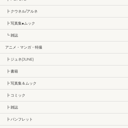
┣ クウネル/アルネ
┣ 写真集●ムック
┗ 雑誌
アニメ・マンガ・特撮
┣ ジュネ(JUNE)
┣ 書籍
┣ 写真集＆ムック
┣ コミック
┣ 雑誌
┣ パンフレット