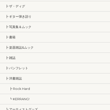
┣ ザ・ディグ
┣ ギター弾き語り
┣ 写真集＆ムック
┣ 書籍
┣ 楽器雑誌&ムック
┣ 雑誌
┣ パンフレット
┣ 洋書雑誌
┣ Rock Hard
┗ KERRANG!
┗ アーティストグッズ