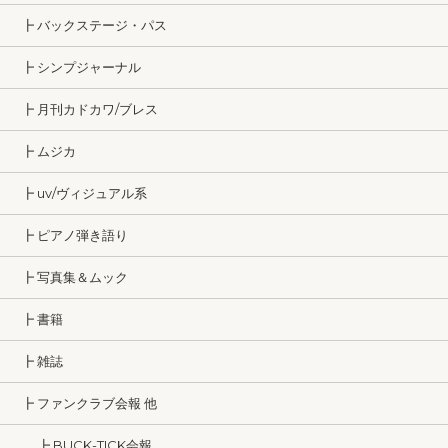
┣ バックステージ・パス
┣ シンプジャーナル
┣ 月刊カドカワ/ブレス
┣ ムジカ
┣ uv/ヴィジュアル系
┣ ピアノ弾き語り
┣ 写真集＆ムック
┣ 書籍
┣ 雑誌
┣ ファンクラブ会報 他
┣ BUCK-TICK会報