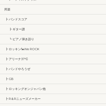
邦楽
┣ バンドスコア
┣ ギター譜
┗ ピアノ弾き語り
┣ ロッキンf●We ROCK
┣ アリーナ37℃
┣ バンドやろうぜ
┣ GB
┣ ロッキングオンジャパン他
┣ R＆Rニューズメーカー