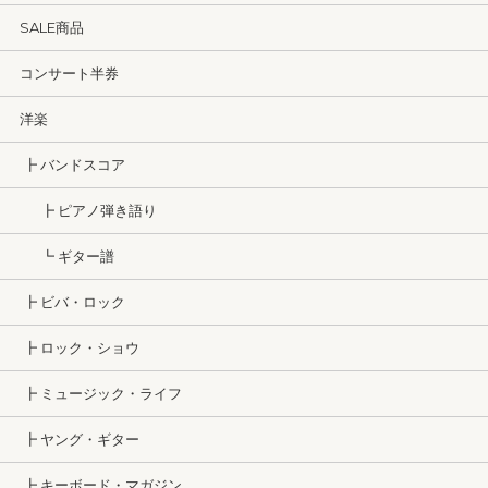
SALE商品
コンサート半券
洋楽
┣ バンドスコア
┣ ピアノ弾き語り
┗ ギター譜
┣ ビバ・ロック
┣ ロック・ショウ
┣ ミュージック・ライフ
┣ ヤング・ギター
┣ キーボード・マガジン