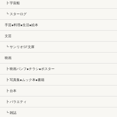
┣ 宇宙船
┗ スターログ
手芸●料理●生活●絵本
文芸
┗ サンリオSF文庫
映画
┣ 映画パンフ●チラシ●ポスター
┣ 写真集●ムック本●書籍
┣ 台本
┣ バラエティ
┗ 雑誌