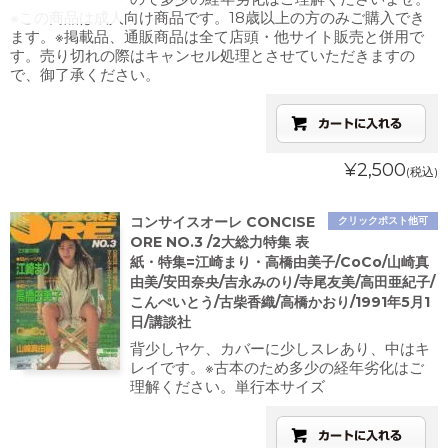
※この商品は成人向け商品です。18歳以上の方のみご購入でき
ます。※掲載品、通販商品は全て店頭・他サイト販売と併用で
す。売り切れの際はキャンセル処理とさせていただきますの
で、御了承ください。
¥2,500
(税込)
コンサイスオーレ CONCISE
クリックポスト他可
ORE NO.3 /2大総力特集 表
紙・特集=江崎まり・高橋由美子/CoCo/山崎真
由美/安田奈央/吉永みのり/寺尾友美/高田亜紀子/
こんぺいとう/古柴香織/高橋かおり/1991年5月1
日/講談社
背少しヤケ、カバーに少しスレあり、中はキ
レイです。※古本のため多少の経年劣化はご
理解ください。単行本サイズ