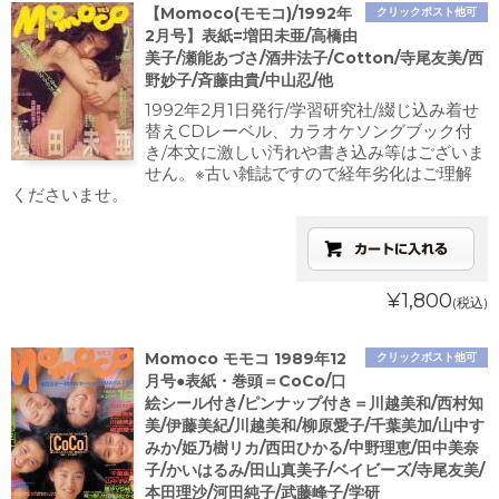
【Momoco(モモコ)/1992年
クリックポスト他可
2月号】表紙=増田未亜/高橋由
美子/瀬能あづさ/酒井法子/Cotton/寺尾友美/西
野妙子/斉藤由貴/中山忍/他
1992年2月1日発行/学習研究社/綴じ込み着せ
替えCDレーベル、カラオケソングブック付
き/本文に激しい汚れや書き込み等はございま
せん。※古い雑誌ですので経年劣化はご理解
くださいませ。
¥1,800
(税込)
Momoco モモコ 1989年12
クリックポスト他可
月号●表紙・巻頭＝CoCo/口
絵シール付き/ピンナップ付き＝川越美和/西村知
美/伊藤美紀/川越美和/柳原愛子/千葉美加/山中す
みか/姫乃樹リカ/西田ひかる/中野理恵/田中美奈
子/かいはるみ/田山真美子/ベイビーズ/寺尾友美/
本田理沙/河田純子/武藤峰子/学研