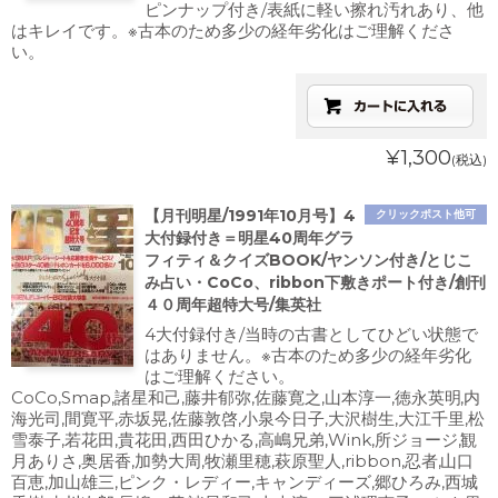
ピンナップ付き/表紙に軽い擦れ汚れあり、他
はキレイです。※古本のため多少の経年劣化はご理解くださ
い。
¥1,300
(税込)
【月刊明星/1991年10月号】4
クリックポスト他可
大付録付き＝明星40周年グラ
フィティ＆クイズBOOK/ヤンソン付き/とじこ
み占い・CoCo、ribbon下敷きポート付き/創刊
４０周年超特大号/集英社
4大付録付き/当時の古書としてひどい状態で
はありません。※古本のため多少の経年劣化
はご理解ください。
CoCo,Smap,諸星和己,藤井郁弥,佐藤寛之,山本淳一,徳永英明,内
海光司,間寛平,赤坂晃,佐藤敦啓,小泉今日子,大沢樹生,大江千里,松
雪泰子,若花田,貴花田,西田ひかる,高嶋兄弟,Wink,所ジョージ,観
月ありさ,奥居香,加勢大周,牧瀬里穂,萩原聖人,ribbon,忍者,山口
百恵,加山雄三,ピンク・レディー,キャンディーズ,郷ひろみ,西城