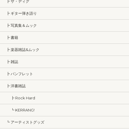
┣ ザ・ディグ
┣ ギター弾き語り
┣ 写真集＆ムック
┣ 書籍
┣ 楽器雑誌&ムック
┣ 雑誌
┣ パンフレット
┣ 洋書雑誌
┣ Rock Hard
┗ KERRANG!
┗ アーティストグッズ