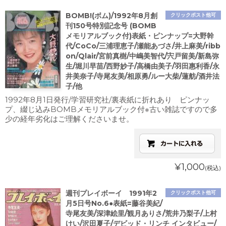
BOMB!(ボム)/1992年8月創
クリックポスト他可
刊150号特別記念号 (BOMB
メモリアルブック付)表紙・ピンナップ=大野幹
代/CoCo/三浦理恵子/瀬能あづさ/井上麻美/ribb
on/Qlair/宮前真樹/中嶋美智代/宍戸留美/新島弥
生/堀川早苗/西野妙子/高橋由美子/羽田惠利香/永
井美奈子/寺尾友美/相原勇/ルー大柴/蓮舫/酒井法
子/他
1992年8月1日発行/学習研究社/裏表紙に折れあり ピンナッ
プ、綴じ込みBOMBメモリアルブック付※古い雑誌ですので多
少の経年劣化はご理解くださいませ。
¥1,000
(税込)
週刊プレイボーイ 1991年2
クリックポスト他可
月5日号No.6●表紙=藤谷美紀/
寺尾友美/深津絵里/観月ありさ/荒井乃梨子/上村
けい/沢田夏子/デビッド・リンチ インタビュー/