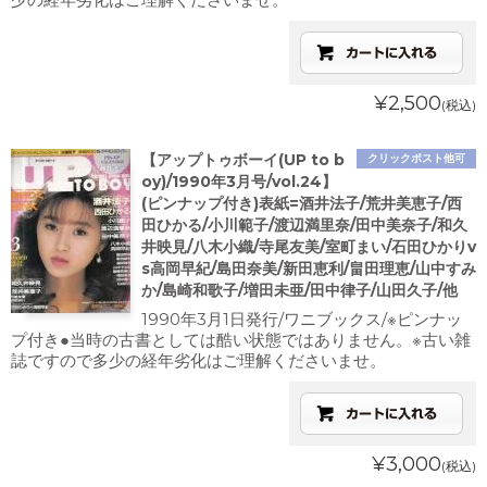
¥2,500
(税込)
【アップトゥボーイ(UP to b
クリックポスト他可
oy)/1990年3月号/vol.24】
(ピンナップ付き)表紙=酒井法子/荒井美恵子/西
田ひかる/小川範子/渡辺満里奈/田中美奈子/和久
井映見/八木小織/寺尾友美/室町まい/石田ひかりv
s高岡早紀/島田奈美/新田恵利/畠田理恵/山中すみ
か/島崎和歌子/増田未亜/田中律子/山田久子/他
1990年3月1日発行/ワニブックス/※ピンナッ
プ付き●当時の古書としては酷い状態ではありません。※古い雑
誌ですので多少の経年劣化はご理解くださいませ。
¥3,000
(税込)