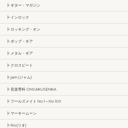
┣ ギター・マガジン
┣ インロック
┣ ロッキング・オン
┣ ポップ・ギア
┣ メタル・ギア
┣ クロスビート
┣ jam (ジャム)
┣ 音楽専科 ONGAKUSENKA
┣ フールズメイト No.1～No.100
┣ マーキームーン
┣ Rio(リオ)