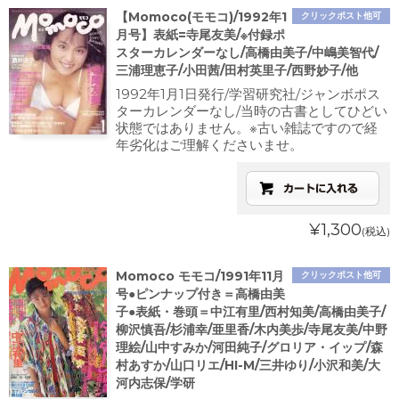
【Momoco(モモコ)/1992年1
クリックポスト他可
月号】表紙=寺尾友美/※付録ポ
スターカレンダーなし/高橋由美子/中嶋美智代/
三浦理恵子/小田茜/田村英里子/西野妙子/他
1992年1月1日発行/学習研究社/ジャンボポス
ターカレンダーなし/当時の古書としてひどい
状態ではありません。※古い雑誌ですので経
年劣化はご理解くださいませ。
¥1,300
(税込)
Momoco モモコ/1991年11月
クリックポスト他可
号●ピンナップ付き＝高橋由美
子●表紙・巻頭＝中江有里/西村知美/高橋由美子/
柳沢慎吾/杉浦幸/亜里香/木内美歩/寺尾友美/中野
理絵/山中すみか/河田純子/グロリア・イップ/森
村あすか/山口リエ/HI-M/三井ゆり/小沢和美/大
河内志保/学研