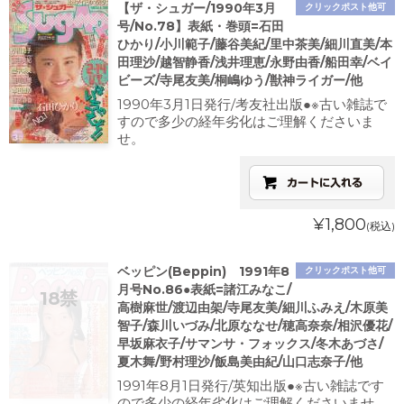
【ザ・シュガー/1990年3月
クリックポスト他可
号/No.78】表紙・巻頭=石田
ひかり/小川範子/藤谷美紀/里中茶美/細川直美/本
田理沙/越智静香/浅井理恵/永野由香/船田幸/ベイ
ビーズ/寺尾友美/桐嶋ゆう/獣神ライガー/他
1990年3月1日発行/考友社出版●※古い雑誌で
すので多少の経年劣化はご理解くださいま
せ。
¥1,800
(税込)
ベッピン(Beppin) 1991年8
クリックポスト他可
月号No.86●表紙=諸江みなこ/
高樹麻世/渡辺由架/寺尾友美/細川ふみえ/木原美
智子/森川いづみ/北原ななせ/穂高奈奈/相沢優花/
早坂麻衣子/サマンサ・フォックス/冬木あづさ/
夏木舞/野村理沙/飯島美由紀/山口志奈子/他
1991年8月1日発行/英知出版●※古い雑誌です
ので多少の経年劣化はご理解くださいませ。