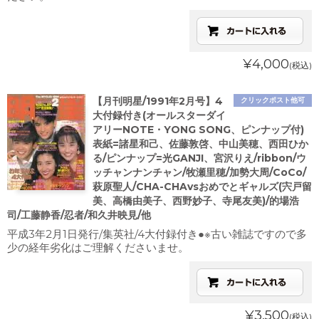
¥4,000
(税込)
【月刊明星/1991年2月号】4
クリックポスト他可
大付録付き(オールスターダイ
アリーNOTE・YONG SONG、ピンナップ付)
表紙=諸星和己、佐藤敦啓、中山美穂、西田ひか
る/ピンナップ=光GANJI、宮沢りえ/ribbon/ウ
ッチャンナンチャン/牧瀬里穂/加勢大周/CoCo/
萩原聖人/CHA-CHAvsおめでとギャルズ(宍戸留
美、高橋由美子、西野妙子、寺尾友美)/的場浩
司/工藤静香/忍者/和久井映見/他
平成3年2月1日発行/集英社/4大付録付き●※古い雑誌ですので多
少の経年劣化はご理解くださいませ。
¥3,500
(税込)