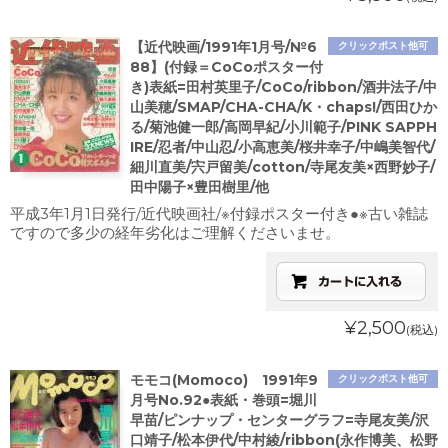
【近代映画/1991年1月号/№6
クリックポスト他可
88】(付録＝CoCoポスター付
き)表紙=田村英里子/CoCo/ribbon/酒井法子/中
山美穂/SMAP/CHA-CHA/K・chaps!/西田ひか
る/菊池健一郎/高岡早紀/小川範子/PINK SAPPH
IRE/忍者/中山忍/小高恵美/桜井幸子/中嶋美智代/
細川直美/宍戸留美/cotton/寺尾友美×西野妙子/
田中陽子×豊田樹里/他
平成3年1月1日発行/近代映画社/※付録ポスター付き●※古い雑誌
ですので多少の経年劣化はご理解くださいませ。
¥2,500
(税込)
モモコ(Momoco) 1991年9
クリックポスト他可
月号No.92●表紙・巻頭=堀川
早苗/ピンナップ・センターグラフ=寺尾友美/沢
口靖子/松本伊代/中村綾/ribbon(永作博美、松野