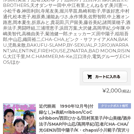
BROTHERS,天才ダンサー田中,中江有里,とんねるず,美川憲一,
小松千春,神田利則,寺尾友美,堀川早苗,島崎和歌子,早坂好恵,中村
通代,松本恵子,相原勇,瀬能あづさ,永作博美,佐野智郎,中上雅オン
路恵,岡本夏生,折原みと,貴花田,宍戸留美,藤谷美紀,諸岡菜穂子,酒
井法子,男闘呼組,三浦理恵子,浜田万葉,大沢健,高岡早紀,少年隊,中
嶋美智代,高橋由美子,菊池健一郎,チェッカーズ,田中陽子,稲垣吾
郎,中山忍,織田裕二,CHA-CHA,ピンク・サファイア,KAN,BAK
U,児島未散,BAKUFU-SLAMP,BY-SEXUAL,P.J,RIO,WARRA
NT,VALENTINE,FIREHOUSE,ZINATRA,BAD MOON,RISIN
G,大江千里,M.C.HAMMER,Mi-Ke,江口洋介,電気グルーヴ,ECH
OS/ほか
¥2,000
(税込)
近代映画 1990年12月号(付
クリックポスト他可
録なし)●表紙=ribbon/CoC
o/ribbon/西田ひかる/田村英里子/中山美穂/酒井
法子/SMAP/中山忍/高岡早紀/忍者/CHA-CHA/
光GENJI/田中陽子/K・chaps!/小川範子/宮沢り