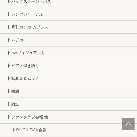
┣ バックステージ・パス
┣ シンプジャーナル
┣ 月刊カドカワ/ブレス
┣ ムジカ
┣ uv/ヴィジュアル系
┣ ピアノ弾き語り
┣ 写真集＆ムック
┣ 書籍
┣ 雑誌
┣ ファンクラブ会報 他
┣ BUCK-TICK会報