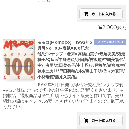
¥2,000
(税込)
モモコ(Momoco) 1992年5
クリックポスト他可
月号No.100●表紙=100記念
号/ピンナップ・巻末=高橋由美子/寺尾友美/菊池
桃子/Qlair/中野理絵/小田茜/吉沢瞳/中嶋美智代/
中江有里/本田美奈子/中山忍/宍戸留美/新島弥生/
鈴木ユカリ/戸田菜穂/Dio/奥山千明/佐々木真理/
小林瑞穂/藤原久美/他
1992年5月1日発行/学習研究社/ピンナップ付
●※古い雑誌ですので多少の経年劣化はご理解くださいませ。※
掲載品、通販商品は全て店頭・他サイト販売と併用です。売り
切れの際はキャンセル処理とさせていただきますので、御了承
ください。