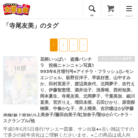
検索
カート
メニュー
「寺尾友美」のタグ
会員登録
1
2
>
»
ログイン
花柄いっぱい 盗撮パンチ
クリックポスト他不可
ラ 投稿ニャンニャン写真1
993年6月増刊号●アイチラ・フラッシュ(レモン
エンジェル、荻野目洋子、早坂好恵、山中すみ
か、田村英里子、渡辺美奈代、北岡夢子、吉竹え
り、伊藤智恵理、酒井法子、浅香唯、西村知美、
岡本夏生、寺尾友美、北岡夢子、千葉美加、細川
直美、宮沢りえ、増田未亜、石田ひかり、原宿探
検隊、中條かな子、井上晴美、吉沢瞳ほか)/伊藤
美穂/森下亜弥/川上美奈子/藤田由美子/虹加奈子/聖ゆか/パンチラ・
スクランブル/他
平成5年6月5日発行/サンエー図書、サン出版●※古い雑誌ですの
で多少の経年劣化はご理解くださいませ。※この商品は成人向