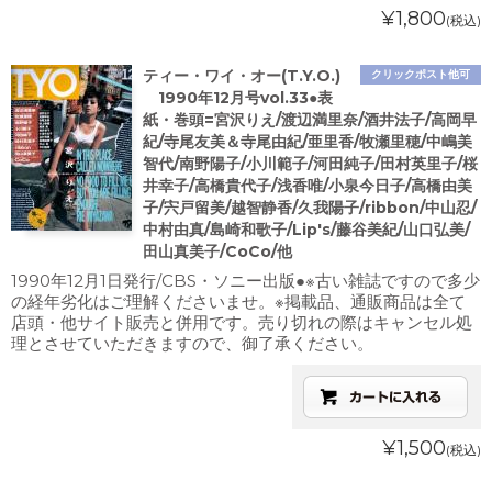
¥1,800
(税込)
ティー・ワイ・オー(T.Y.O.)
クリックポスト他可
1990年12月号vol.33●表
紙・巻頭=宮沢りえ/渡辺満里奈/酒井法子/高岡早
紀/寺尾友美＆寺尾由紀/亜里香/牧瀬里穂/中嶋美
智代/南野陽子/小川範子/河田純子/田村英里子/桜
井幸子/高橋貴代子/浅香唯/小泉今日子/高橋由美
子/宍戸留美/越智静香/久我陽子/ribbon/中山忍/
中村由真/島崎和歌子/Lip's/藤谷美紀/山口弘美/
田山真美子/CoCo/他
1990年12月1日発行/CBS・ソニー出版●※古い雑誌ですので多少
の経年劣化はご理解くださいませ。※掲載品、通販商品は全て
店頭・他サイト販売と併用です。売り切れの際はキャンセル処
理とさせていただきますので、御了承ください。
¥1,500
(税込)