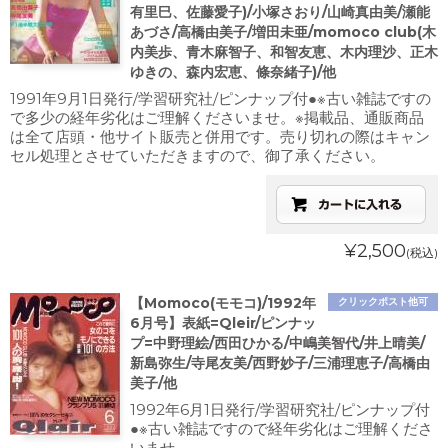
有里巳、佐藤愛子)/小塚さおり/山崎真由美/瀬能
あづさ/高橋由美子/増田未亜/momoco club(木
内美歩、青木麻智子、和智友恵、木内理沙、正木
ゆきの、森内宏恵、條奈緒子)/他
1991年9月1日発行/学習研究社/ピンナップ付●※古い雑誌ですの
で多少の経年劣化はご理解くださいませ。※掲載品、通販商品
は全て店頭・他サイト販売と併用です。売り切れの際はキャン
セル処理とさせていただきますので、御了承ください。
¥2,500
(税込)
【Momoco(モモコ)/1992年
クリックポスト他可
6月号】表紙=Qleir/ピンナッ
プ=中野理絵/西田ひかる/中嶋美智代/井上晴美/
新島弥生/寺尾友美/西野妙子/三浦理恵子/高橋由
美子/他
1992年6月1日発行/学習研究社/ピンナップ付
●※古い雑誌ですので経年劣化はご理解くださ
いませ。