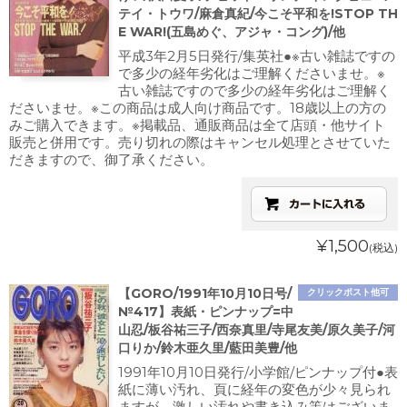
テイ・トウワ/麻倉真紀/今こそ平和を!STOP TH
E WAR!(五島めぐ、アジャ・コング)/他
平成3年2月5日発行/集英社●※古い雑誌ですの
で多少の経年劣化はご理解くださいませ。※
古い雑誌ですので多少の経年劣化はご理解く
ださいませ。※この商品は成人向け商品です。18歳以上の方の
みご購入できます。※掲載品、通販商品は全て店頭・他サイト
販売と併用です。売り切れの際はキャンセル処理とさせていた
だきますので、御了承ください。
¥1,500
(税込)
【GORO/1991年10月10日号/
クリックポスト他可
№417】表紙・ピンナップ=中
山忍/板谷祐三子/西奈真里/寺尾友美/原久美子/河
口りか/鈴木亜久里/藍田美豊/他
1991年10月10日発行/小学館/ピンナップ付●表
紙に薄い汚れ、頁に経年の変色が少々見られ
ますが、激しい汚れや書き込み等はございま