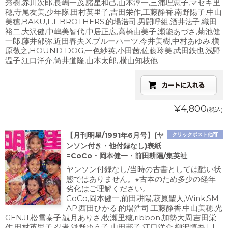
秀樹,赤川次郎,長嶋一茂,諸星和己,山本淳一,三浦理恵子,マセキ里
穂,寺尾友美,少年隊,田村英里子,吉田栄作,工藤静香,南野陽子,中山
美穂,BAKU,L.L.BROTHERS,的場浩司,男闘呼組,酒井法子,織田
裕二,大沢健,中嶋美智代,中居正広,高橋由美子,瀬能あづさ,菊池健
一郎,藤井郁弥,近田春夫,X,ブルーハーツ,今井美樹,中村あゆみ,槇
原敬之,HOUND DOG,一色紗英,小田茜,佐藤玲美,武田鉄也,浅野
温子,江口洋介,筒井道隆,山本太郎,,横山知枝他
¥4,800
(税込)
【月刊明星/1991年6月号】(ヤ
クリックポスト他可
ンソン付き・他付録なし)表紙
=CoCo・岡本健一・前田耕陽/集英社
ヤンソン付録なし/当時の古書としては酷い状
態ではありません。※古本のため多少の経年
劣化はご理解ください。
CoCo,岡本健一,前田耕陽,萩原聖人,Wink,SM
AP,西田ひかる,的場浩司,工藤静香,中山美穂,光
GENJI,松雪泰子,観月ありさ,牧瀬里穂,ribbon,加勢大周,吉田栄
作,田村英里子,忍者,浅野ゆう子,山田邦子,江口洋介,柳沢慎吾,L.L.