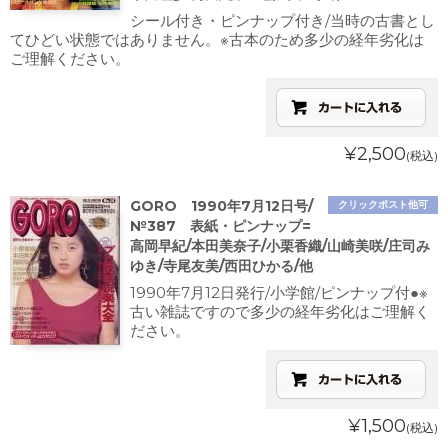
シール付き・ピンナップ付き/当時の古書とし
てひどい状態ではありません。※古本のため多少の経年劣化は
ご理解ください。
¥2,500
(税込)
GORO 1990年7月12日号/
クリックポスト他可
№387 表紙・ピンナップ=
高岡早紀/本田美奈子/小栗香織/山崎美咲/庄司み
ゆき/寺尾友美/西田ひかる/他
1990年7月12日発行/小学館/ピンナップ付●※
古い雑誌ですので多少の経年劣化はご理解く
ださい。
¥1,500
(税込)