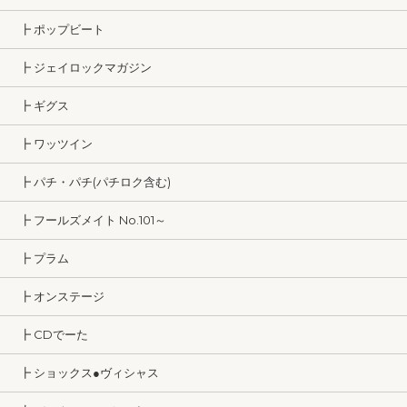
┣ ポップビート
┣ ジェイロックマガジン
┣ ギグス
┣ ワッツイン
┣ パチ・パチ(パチロク含む)
┣ フールズメイト No.101～
┣ プラム
┣ オンステージ
┣ CDでーた
┣ ショックス●ヴィシャス