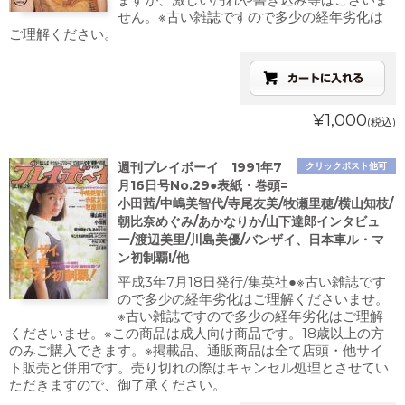
せん。※古い雑誌ですので多少の経年劣化は
ご理解ください。
¥1,000
(税込)
週刊プレイボーイ 1991年7
クリックポスト他可
月16日号No.29●表紙・巻頭=
小田茜/中嶋美智代/寺尾友美/牧瀬里穂/横山知枝/
朝比奈めぐみ/あかなりか/山下達郎インタビュ
ー/渡辺美里/川島美優/バンザイ、日本車ル・マ
ン初制覇!/他
平成3年7月18日発行/集英社●※古い雑誌です
ので多少の経年劣化はご理解くださいませ。
※古い雑誌ですので多少の経年劣化はご理解
くださいませ。※この商品は成人向け商品です。18歳以上の方
のみご購入できます。※掲載品、通販商品は全て店頭・他サイ
ト販売と併用です。売り切れの際はキャンセル処理とさせてい
ただきますので、御了承ください。