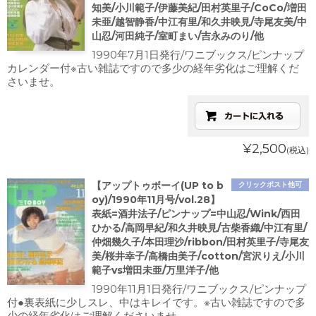
知美/小川範子/伊藤美紀/田村英里子/CoCo/増田
未亜/越智静香/中江有里/和久井映見/寺尾友美/中
山忍/河田純子/室町まい/吉永みのり/他
1990年7月1日発行/ワニブックス/ピンナップ
カレンダー付※古い雑誌ですので多少の経年劣化はご理解くだ
さいませ。
¥2,500
(税込)
【アップトゥボーイ(UP to b
クリックポスト他可
oy)/1990年11月号/vol.28】
表紙=酒井法子/ピンナップ=中山忍/Wink/西田
ひかる/高岡早紀/和久井映見/古柴香織/中江有里/
仲畑幾久子/本田理沙/ribbon/田村英里子/寺尾友
美/桜井幸子/高橋由美子/cotton/宮沢りえ/小川
範子vs増田未亜/万里洋子/他
1990年11月1日発行/ワニブックス/ピンナップ
付●裏表紙に少しスレ、中はキレイです。※古い雑誌ですので多
少の経年劣化はご理解くださいませ。