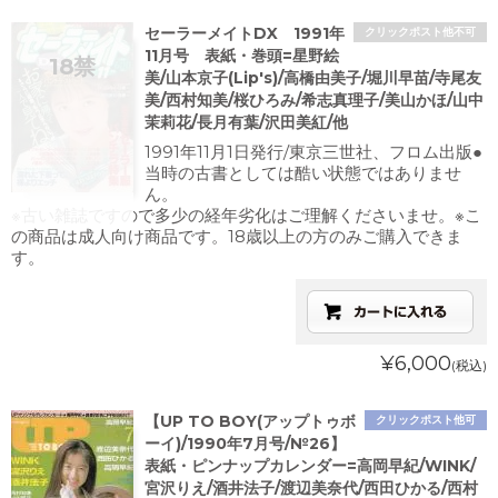
セーラーメイトDX 1991年
クリックポスト他不可
11月号 表紙・巻頭=星野絵
美/山本京子(Lip's)/高橋由美子/堀川早苗/寺尾友
美/西村知美/桜ひろみ/希志真理子/美山かほ/山中
茉莉花/長月有葉/沢田美紅/他
1991年11月1日発行/東京三世社、フロム出版●
当時の古書としては酷い状態ではありませ
ん。
※古い雑誌ですので多少の経年劣化はご理解くださいませ。※こ
の商品は成人向け商品です。18歳以上の方のみご購入できま
す。
¥6,000
(税込)
【UP TO BOY(アップトゥボ
クリックポスト他可
ーイ)/1990年7月号/№26】
表紙・ピンナップカレンダー=高岡早紀/WINK/
宮沢りえ/酒井法子/渡辺美奈代/西田ひかる/西村