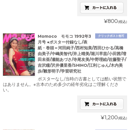
¥800
(税込)
Momoco モモコ 1992年3
クリックポスト他可
月号 ●ポスター付録なし/表
紙・巻頭＝河田純子/西村知美/西田ひかる/高橋
由美子/中嶋美智代/井上晴美/堀川早苗/小田茜/増
田未亜/瀬能あづさ/寺尾友美/中野理絵/佐藤聖子/
吉沢瞳/沢井優里香/SHIHO/江利じゅん/木内美
歩/雛形明子/学習研究社
ポスターなし/当時の古書としては酷い状態で
はありません。※古本のため多少の経年劣化はご理解くださ
い。
¥1,200
(税込)