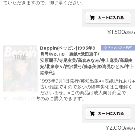
ていただきますので、御了承ください。
¥1,500
(税込)
Beppin(ベッピン)1993年9
クリックポスト他可
月号/No.110 表紙=武田恵子/
安原麗子/寺尾友美/高倉みなみ/井上麻美/高原由
妃/北泉奈々/吉沢愛弓/藤森美弥/高見ひとみ/中上
絵奈/他
1993年9月1日発行/英知出版●※表紙折れあり※
古い雑誌ですので多少の経年劣化はご理解く
ださいませ。※この商品は成人向け商品で
す。18歳以上の方のみご購入できます。
¥2,000
(税込)