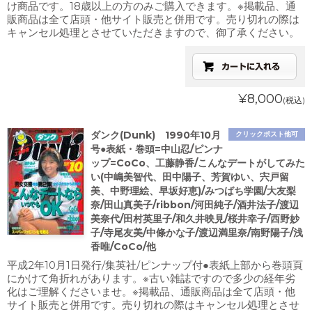
け商品です。18歳以上の方のみご購入できます。※掲載品、通
販商品は全て店頭・他サイト販売と併用です。売り切れの際は
キャンセル処理とさせていただきますので、御了承ください。
¥8,000
(税込)
ダンク(Dunk) 1990年10月
クリックポスト他可
号●表紙・巻頭=中山忍/ピンナ
ップ=CoCo、工藤静香/こんなデートがしてみた
い(中嶋美智代、田中陽子、芳賀ゆい、宍戸留
美、中野理絵、早坂好恵)/みつばち学園/大友梨
奈/田山真美子/ribbon/河田純子/酒井法子/渡辺
美奈代/田村英里子/和久井映見/桜井幸子/西野妙
子/寺尾友美/中條かな子/渡辺満里奈/南野陽子/浅
香唯/CoCo/他
平成2年10月1日発行/集英社/ピンナップ付●表紙上部から巻頭頁
にかけて角折れがあります。※古い雑誌ですので多少の経年劣
化はご理解くださいませ。※掲載品、通販商品は全て店頭・他
サイト販売と併用です。売り切れの際はキャンセル処理とさせ