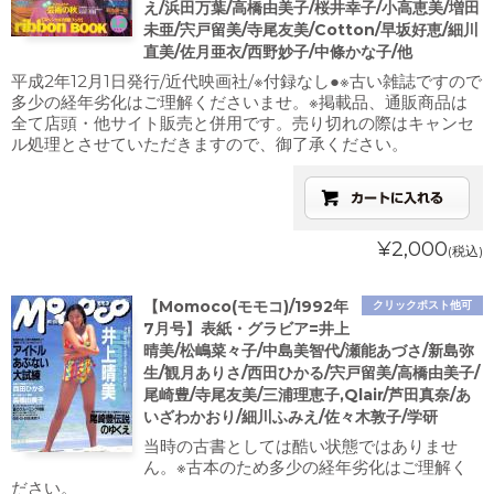
え/浜田万葉/高橋由美子/桜井幸子/小高恵美/増田
未亜/宍戸留美/寺尾友美/Cotton/早坂好恵/細川
直美/佐月亜衣/西野妙子/中條かな子/他
平成2年12月1日発行/近代映画社/※付録なし●※古い雑誌ですので
多少の経年劣化はご理解くださいませ。※掲載品、通販商品は
全て店頭・他サイト販売と併用です。売り切れの際はキャンセ
ル処理とさせていただきますので、御了承ください。
¥2,000
(税込)
【Momoco(モモコ)/1992年
クリックポスト他可
7月号】表紙・グラビア=井上
晴美/松嶋菜々子/中島美智代/瀬能あづさ/新島弥
生/観月ありさ/西田ひかる/宍戸留美/高橋由美子/
尾崎豊/寺尾友美/三浦理恵子,Qlair/芦田真奈/あ
いざわかおり/細川ふみえ/佐々木敦子/学研
当時の古書としては酷い状態ではありませ
ん。※古本のため多少の経年劣化はご理解く
ださい。