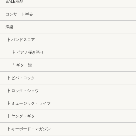
SALE商品
コンサート半券
洋楽
┣ バンドスコア
┣ ピアノ弾き語り
┗ ギター譜
┣ ビバ・ロック
┣ ロック・ショウ
┣ ミュージック・ライフ
┣ ヤング・ギター
┣ キーボード・マガジン