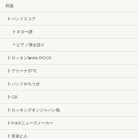
邦楽
┣ バンドスコア
┣ ギター譜
┗ ピアノ弾き語り
┣ ロッキンf●We ROCK
┣ アリーナ37℃
┣ バンドやろうぜ
┣ GB
┣ ロッキングオンジャパン他
┣ R＆Rニューズメーカー
┣ 音楽と人