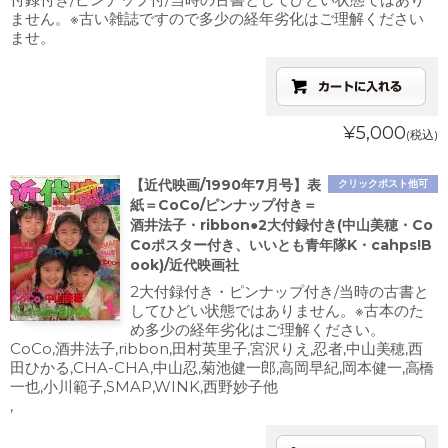
ません。※古い雑誌ですので多少の経年劣化はご理解ください
ませ。
¥5,000
(税込)
【近代映画/1990年7月号】表
クリックポスト他可
紙＝CoCo/ピンナップ付き＝
酒井法子・ribbon●2大付録付き(中山美穂・Co
Coポスター付き、いいとも青年隊K・cahps!B
ook)/近代映画社
2大付録付き・ピンナップ付き/当時の古書と
してひどい状態ではありません。※古本のた
め多少の経年劣化はご理解ください。
CoCo,酒井法子,ribbon,田村英里子,宮沢りえ,忍者,中山美穂,西
田ひかる,CHA-CHA,中山忍,菊池健一郎,高岡早紀,岡本健一,高橋
一也,小川範子,SMAP,WINK,西野妙子他
,