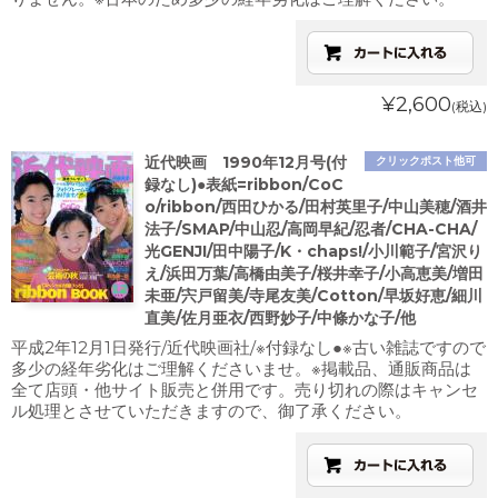
¥2,600
(税込)
近代映画 1990年12月号(付
クリックポスト他可
録なし)●表紙=ribbon/CoC
o/ribbon/西田ひかる/田村英里子/中山美穂/酒井
法子/SMAP/中山忍/高岡早紀/忍者/CHA-CHA/
光GENJI/田中陽子/K・chaps!/小川範子/宮沢り
え/浜田万葉/高橋由美子/桜井幸子/小高恵美/増田
未亜/宍戸留美/寺尾友美/Cotton/早坂好恵/細川
直美/佐月亜衣/西野妙子/中條かな子/他
平成2年12月1日発行/近代映画社/※付録なし●※古い雑誌ですので
多少の経年劣化はご理解くださいませ。※掲載品、通販商品は
全て店頭・他サイト販売と併用です。売り切れの際はキャンセ
ル処理とさせていただきますので、御了承ください。