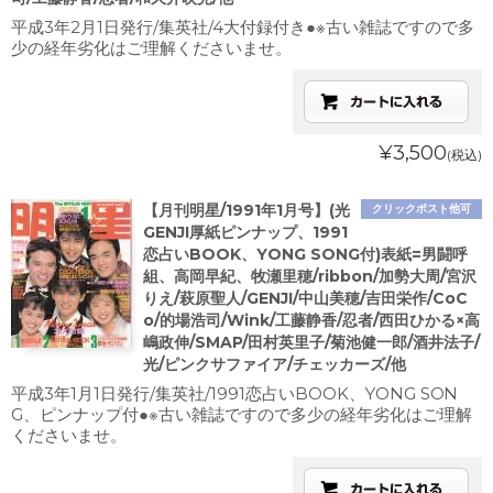
平成3年2月1日発行/集英社/4大付録付き●※古い雑誌ですので多
少の経年劣化はご理解くださいませ。
¥3,500
(税込)
【月刊明星/1991年1月号】(光
クリックポスト他可
GENJI厚紙ピンナップ、1991
恋占いBOOK、YONG SONG付)表紙=男闘呼
組、高岡早紀、牧瀬里穂/ribbon/加勢大周/宮沢
りえ/萩原聖人/GENJI/中山美穂/吉田栄作/CoC
o/的場浩司/Wink/工藤静香/忍者/西田ひかる×高
嶋政伸/SMAP/田村英里子/菊池健一郎/酒井法子/
光/ピンクサファイア/チェッカーズ/他
平成3年1月1日発行/集英社/1991恋占いBOOK、YONG SON
G、ピンナップ付●※古い雑誌ですので多少の経年劣化はご理解
くださいませ。