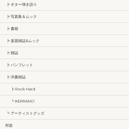
┣ ギター弾き語り
┣ 写真集＆ムック
┣ 書籍
┣ 楽器雑誌&ムック
┣ 雑誌
┣ パンフレット
┣ 洋書雑誌
┣ Rock Hard
┗ KERRANG!
┗ アーティストグッズ
邦楽