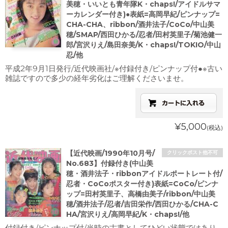
美穂・いいとも青年隊K・chaps!/アイドルサマ
ーカレンダー付き)●表紙=高岡早紀/ピンナップ=
CHA-CHA、ribbon/酒井法子/CoCo/中山美
穂/SMAP/西田ひかる/忍者/田村英里子/菊池健一
郎/宮沢りえ/島田奈美/K・chaps!/TOKIO/中山
忍/他
平成2年9月1日発行/近代映画社/※付録付き/ピンナップ付●※古い
雑誌ですので多少の経年劣化はご理解くださいませ。
¥5,000
(税込)
【近代映画/1990年10月号/
クリックポスト他不可
No.683】付録付き(中山美
穂・酒井法子・ribbonアイドルポートレート付/
忍者・CoCoポスター付き)表紙=CoCo/ピンナ
ップ=田村英里子、高橋由美子/ribbon/中山美
穂/酒井法子/忍者/吉田栄作/西田ひかる/CHA-C
HA/宮沢りえ/高岡早紀/K・chaps!/他
付録付き/ピンナップ付/当時の古書としてひどい状態ではあり