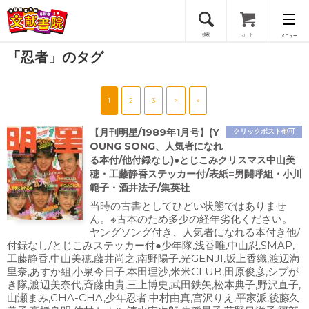
検索
カート
メニュー
「忍者」のタグ
会員登録
1
2
3
>
»
ログイン
【月刊明星/1989年1月号】(Y
クリックポスト他可
OUNG SONG、人気者になれ
る本付/他付録なし)●とじこみクリスマス中山美
穂・工藤静香ステッカー付/表紙=男闘呼組・小川
範子・酒井法子/集英社
当時の古書としてひどい状態ではありませ
ん。※古本のため多少の経年劣化ください。
ヤングソング付き、人気者になれる本付き他/
付録なし/とじこみステッカー付●少年隊,浅香唯,中山忍,SMAP,
工藤静香,中山美穂,藤井尚之,南野陽子,光GENJI,坂上香織,渡辺満
里奈,あすか組,小泉今日子,本田理沙,米米CLUB,田原俊彦,シブが
き隊,渡辺美奈代,斉藤由貴,三上博史,武田鉄矢,松本典子,野沢直子,
山瀬まみ,CHA-CHA,少年忍者,中村由真,宮沢りえ,平家派,後藤久