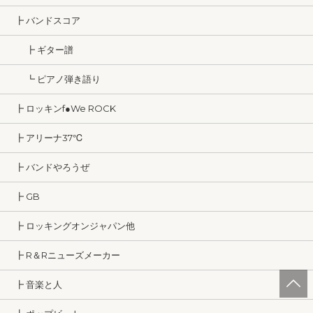
┣ バンドスコア
┣ ギター譜
┗ ピアノ弾き語り
┣ ロッキンf●We ROCK
┣ アリーナ37℃
┣ バンドやろうぜ
┣ GB
┣ ロッキングオンジャパン他
┣ R＆Rニューズメーカー
┣ 音楽と人