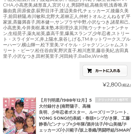
CHA,小高恵美,緒形直人,宮沢りえ,男闘呼組,高橋良明,浅香唯,斉
藤由貴,田原俊彦,荻野目洋子,渡辺美奈代,チェッカーズ,後藤久美
子,前田耕陽,布川敏和,北野大,若林正人,仲村トオル,とんねるず,平
家派,斉藤満喜子,岡本健一,サンプラザ中野,小沢なつき,諸星和己,
小高恵美,今井美樹,幕末塾,本田理沙,哀川翔,ウッチャンナンチャ
ン,生稲晃子,薬丸祐英,森高千里,爆風スランプ,少年忍者,ストリー
ト・スライダーズ,井上陽水,泉谷しげる,TMネットワークス,ブル
ーハーツ,横山輝一,松下里美,マイケル・ジャクソン,シャム,スト
リート・ビーツ,松任谷由実,野沢直子,相川恵里,藤谷美紀,吉田真
里子,小沢なつき,田村英里子,河田純子,BaBe,Wink他
¥2,800
(税込)
【月刊明星/1988年12月】5
クリックポスト他不可
大付録付き(南野陽子、高橋
良明、少年忍者ポスター、ルーズリーフシート、
YONG SONG付)表紙・巻頭=シブがき隊、工藤
静香/ピンナップ=少年隊/酒井法子/中山美穂/チ
ェッカーズ/小川範子/坂上香織/男闘呼組/SMAP/