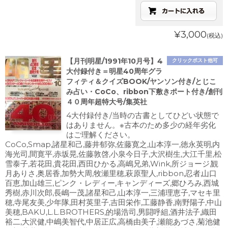
¥3,000
(税込)
【月刊明星/1991年10月号】4
クリックポスト他可
大付録付き＝明星40周年グラ
フィティ＆クイズBOOK/ヤンソン付き/とじこ
み占い・CoCo、ribbon下敷きポート付き/創刊
４０周年超特大号/集英社
4大付録付き/当時の古書としてひどい状態で
はありません。※古本のため多少の経年劣化
はご理解ください。
CoCo,Smap,諸星和己,藤井郁弥,佐藤寛之,山本淳一,徳永英明,内
海光司,間寛平,赤坂晃,佐藤敦啓,小泉今日子,大沢樹生,大江千里,松
雪泰子,若花田,貴花田,西田ひかる,高嶋兄弟,Wink,所ジョージ,観
月ありさ,奥居香,加勢大周,牧瀬里穂,萩原聖人,ribbon,忍者,山口
百恵,加山雄三,ピンク・レディー,キャンディーズ,郷ひろみ,西城
秀樹,赤川次郎,長嶋一茂,諸星和己,山本淳一,三浦理恵子,マセキ里
穂,寺尾友美,少年隊,田村英里子,吉田栄作,工藤静香,南野陽子,中山
美穂,BAKU,L.L.BROTHERS,的場浩司,男闘呼組,酒井法子,織田
裕二,大沢健,中嶋美智代,中居正広,高橋由美子,瀬能あづさ,菊池健