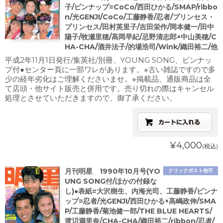
子/ピンナップ=CoCo/西田ひかる/SMAP/ribbo
n/光GENJI/CoCo/工藤静香/忍者/プリンセス・
プリンセス/田村英里子/吉田栄作/岡本健一/田中
陽子/牧瀬里穂/高岡早紀/忌野清志郎×中山美穂/C
HA-CHA/酒井法子/的場浩司/Wink/織田裕二/他
平成2年11月1日発行/集英社/別冊、YOUNG SONG、ピンナッ
プ付●センター頁に一部ワレがあります。※古い雑誌ですので多
少の経年劣化はご理解くださいませ。※掲載品、通販商品は全
て店頭・他サイト販売と併用です。売り切れの際はキャンセル
処理とさせていただきますので、御了承ください。
¥4,000
(税込)
月刊明星 1990年10月号(YO
クリックポスト他可
UNG SONG付/ほかの付録な
し)●表紙=大沢樹生、内海光司、工藤静香/ピンナ
ップ=忍者/光GENJI/西田ひかる×高嶋政伸/SMA
P/工藤静香/菊池健一郎/THE BLUE HEARTS/
渡辺満里奈/CHA-CHA/織田裕二/ribbon/忍者/