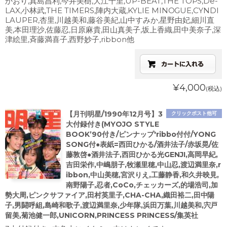
かおり,真島昌利,今井美樹,大江千里,UP-BEAT,THE TOPS,De-
LAX,小林武,THE TIMERS,陣内大蔵,KYLIE MINOGUE,CYNDI
LAUPER,杏里,川越美和,藤谷美紀,山中すみか,星野由妃,細川直
美,本田理沙,佐藤忍,日原麻貴,田山真美子,坂上香織,田中美奈子,深
津絵里,斉藤満喜子,西野妙子,ribbon他
¥4,000
(税込)
【月刊明星/1990年12月号】3
クリックポスト他可
大付録付き(MYOJO STYLE
BOOK’90付き/ピンナップ'ribbo付付/YONG
SONG付●表紙=西田ひかる/酒井法子/赤坂晃/佐
藤敦啓●酒井法子,西田ひかる光GENJI,高岡早紀,
吉田栄作,中嶋朋子,牧瀬里穂,中山忍,渡辺満里奈,r
ibbon,中山美穂,宮沢りえ,工藤静香,和久井映見,
南野陽子,忍者,CoCo,チェッカーズ,的場浩司,加
勢大周,ピンクサファイア,田村英里子,CHA-CHA,織田裕二,田中陽
子,男闘呼組,島崎和歌子,渡辺満里奈,少年隊,浜田万葉,川越美和,宍戸
留美,菊池健一郎,UNICORN,PRINCESS PRINCESS/集英社