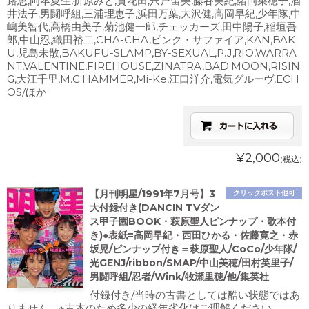
路恵,岡本夏生,折原みと,貴花田,宍戸留美,藤谷美紀,諸岡菜穂子,酒
井法子,男闘呼組,三浦理恵子,浜田万葉,大沢健,高岡早紀,少年隊,中
嶋美智代,高橋由美子,菊池健一郎,チェッカーズ,田中陽子,稲垣吾
郎,中山忍,織田裕二,CHA-CHA,ピンク・サファイア,KAN,BAK
U,児島未散,BAKUFU-SLAMP,BY-SEXUAL,P.J,RIO,WARRA
NT,VALENTINE,FIREHOUSE,ZINATRA,BAD MOON,RISIN
G,大江千里,M.C.HAMMER,Mi-Ke,江口洋介,電気グルーヴ,ECH
OS/ほか
¥2,000
(税込)
【月刊明星/1991年7月号】3
クリックポスト他可
大付録付き(DANCIN TVダン
ス甲子園BOOK・萩原聖人ピンナップ・歌本付
き)●表紙=高岡早紀・西田ひかる・佐藤寛之・赤
坂晃/ピンナップ付き＝萩原聖人/CoCo/少年隊/
光GENJ/ribbon/SMAP/中山美穂/田村英里子/
男闘呼組/忍者/Wink/牧瀬里穂/他/集英社
付録付き/当時の古書としては酷い状態ではあ
りません。※古本のため多少の経年劣化はご理解ください。