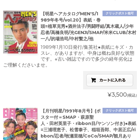
【明星ヘアカタログMEN'S/1
クリックポスト他可
989年冬号/vol.20】表紙・巻
頭=植草克秀●酒井法子/男闘呼組/真木蔵人/少年
忍者/高橋良明/光GENJI/SMAP/米米CLUB/木村
一八/的場浩司/中村繫之/他
1989年1月10日発行/集英社●表紙にキズ・カ
スレ、がありますが、中身は概ね良好な状態
です。※古い雑誌ですので多少の経年劣化は
ご理解くださいませ。
¥3,500
(税込)
【月刊明星/1991年8月号】(ポ
クリックポスト他可
スター付＝SMAP・萩原聖
人・田村英里子・ribbon目/ヤンソン付き)●表紙
=三浦理恵子、松雪泰子、稲垣吾郎、中居正広/ri
bbon/忍者/牧瀬里穂/CoCo/SMAP/観月あり