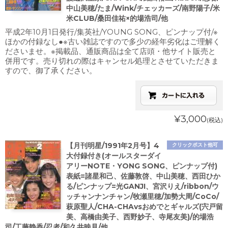
中山美穂/たま/Wink/チェッカーズ/南野陽子/米
米CLUB/桑田佳祐×的場浩司/他
平成2年10月1日発行/集英社/YOUNG SONG、ピンナップ付/※
ほかの付録なし●※古い雑誌ですので多少の経年劣化はご理解く
ださいませ。※掲載品、通販商品は全て店頭・他サイト販売と
併用です。売り切れの際はキャンセル処理とさせていただきま
すので、御了承ください。
¥3,000
(税込)
【月刊明星/1991年2月号】4
クリックポスト他可
大付録付き(オールスターダイ
アリーNOTE・YONG SONG、ピンナップ付)
表紙=諸星和己、佐藤敦啓、中山美穂、西田ひか
る/ピンナップ=光GANJI、宮沢りえ/ribbon/ウ
ッチャンナンチャン/牧瀬里穂/加勢大周/CoCo/
萩原聖人/CHA-CHAvsおめでとギャルズ(宍戸留
美、高橋由美子、西野妙子、寺尾友美)/的場浩
司/工藤静香/忍者/和久井映見/他