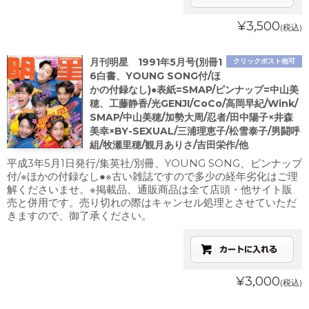
¥3,500
(税込)
月刊明星 1991年5月号(別冊1
クリックポスト他可
6白書、YOUNG SONG付/ほ
かの付録なし)●表紙=SMAP/ピンナップ=中山美
穂、工藤静香/光GENJI/CoCo/高岡早紀/Wink/
SMAP/中山美穂/加勢大周/忍者/田中陽子×井森
美幸×BY-SEXUAL/三浦理恵子/松雪泰子/男闘呼
組/牧瀬里穂/観月ありさ/吉田栄作/他
平成3年5月1日発行/集英社/別冊、YOUNG SONG、ピンナップ
付/※ほかの付録なし●※古い雑誌ですので多少の経年劣化はご理
解くださいませ。※掲載品、通販商品は全て店頭・他サイト販
売と併用です。売り切れの際はキャンセル処理とさせていただ
きますので、御了承ください。
¥3,000
(税込)