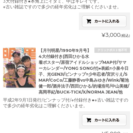
3大付録付き●本角上にイタミ、中はキレイです。
※古い雑誌ですので多少の経年劣化はご理解くださいませ。
¥3,000
(税込)
【月刊明星/1990年9月号】
クリックポスト他不可
4大付録付き(西田ひかる水
着ポスター/原宿アイドルショップMAP付/サマ
ーカレンダー/YONG SONG付)●表紙=小泉今日
子、光GENJI/ピンナップ=少年忍者/宮沢りえ/S
MAP/CoCo/工藤静香vs中島みゆき/Wink/菊池
健一郎/酒井法子/西田ひかる/的場浩司/中山美穂/
高岡早紀/BUCK-TICK/X/NORMA JEAN/他
平成2年9月1日発行/ピンナップ付/※付録付き●※古い雑誌ですの
で多少の経年劣化はご理解くださいませ。