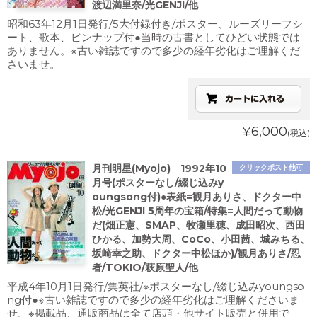
渡辺満里奈/光GENJI/他
昭和63年12月1日発行/5大付録付き/ポスター、ルーズリーフシ
ート、歌本、ピンナップ付●当時の古書としてひどい状態では
ありません。※古い雑誌ですので多少の経年劣化はご理解くだ
さいませ。
¥6,000
(税込)
月刊明星(Myojo) 1992年10
クリックポスト他可
月号(ポスターなし/綴じ込みy
oungsong付)●表紙=観月ありさ、ドクター中
松/光GENJI 5周年の宝箱/特集=人間だって動物
だ(畑正憲、SMAP、牧瀬里穂、成田昭次、西田
ひかる、加勢大周、CoCo、小田茜、城みちる、
坂崎幸之助、ドクター中松ほか)/観月ありさ/忍
者/TOKIO/萩原聖人/他
平成4年10月1日発行/集英社/※ポスターなし/綴じ込みyoungso
ng付●※古い雑誌ですので多少の経年劣化はご理解くださいま
せ。※掲載品、通販商品は全て店頭・他サイト販売と併用で