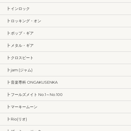
┣ インロック
┣ ロッキング・オン
┣ ポップ・ギア
┣ メタル・ギア
┣ クロスビート
┣ jam (ジャム)
┣ 音楽専科 ONGAKUSENKA
┣ フールズメイト No.1～No.100
┣ マーキームーン
┣ Rio(リオ)