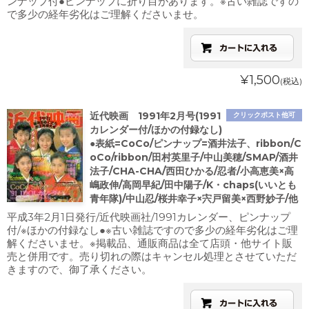
ンナップ付●ピンナップに折り目があります。※古い雑誌ですの
で多少の経年劣化はご理解くださいませ。
¥1,500
(税込)
近代映画 1991年2月号(1991
クリックポスト他可
カレンダー付/ほかの付録なし)
●表紙=CoCo/ピンナップ=酒井法子、ribbon/C
oCo/ribbon/田村英里子/中山美穂/SMAP/酒井
法子/CHA-CHA/西田ひかる/忍者/小高恵美×高
嶋政伸/高岡早紀/田中陽子/K・chaps(いいとも
青年隊)/中山忍/桜井幸子×宍戸留美×西野妙子/他
平成3年2月1日発行/近代映画社/1991カレンダー、ピンナップ
付/※ほかの付録なし●※古い雑誌ですので多少の経年劣化はご理
解くださいませ。※掲載品、通販商品は全て店頭・他サイト販
売と併用です。売り切れの際はキャンセル処理とさせていただ
きますので、御了承ください。