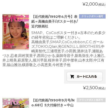
¥2,000
(税込)
【近代映画/1992年4月号】表
クリックポスト他可
紙＝高橋由美子/ポスター付き/
近代映画社
SMAP、CoCoポスター付き※古本のため多少
の経年劣化はご理解ください。
高橋由美子,SMAP,CoCo,ribbon,C.C.ガール
ズ,TOKIO,Qlair,光GENJI,L.L.BROTHERS,中
嶋美智代,三浦理恵子,小田茜,酒井法子,瀬能あ
づさ,忍者,田村英里子,西田ひかる,薬師寺容子,新島弥生,中上雅己,
井上晴美,萩原聖人,堀川早苗,桜井幸子,田中傑幸,山本太郎,中江有
里,福山雅治,槇原敬之,小高恵美,今村恵子他
¥2,500
(税込)
【近代映画/1990年9月号/N
クリックポスト他不可
o.681】5大付録付き＝中山