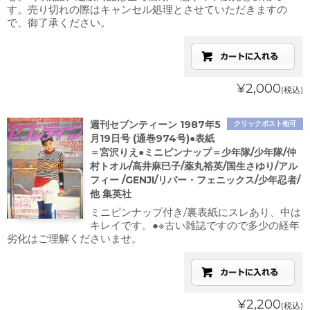
す。売り切れの際はキャンセル処理とさせていただきますの
で、御了承ください。
¥2,000
(税込)
週刊セブンティーン 1987年5
クリックポスト他可
月19日号 (通巻974号)●表紙
＝宮沢りえ●ミニピンナップ＝少年隊/少年隊/仲
村トオル/高井麻巳子/薬丸裕英/国生さゆり/アル
フィー /GENJI/リバー・フェニックス/少年忍者/
他 集英社
ミニピンナップ付き/裏表紙にスレあり、中は
キレイです。●※古い雑誌ですので多少の経年
劣化はご理解くださいませ。
¥2,200
(税込)