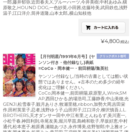
一郎,藤井郁弥,近田春夫,X,ブルーハーツ,今井美樹,中村あゆみ,槇
原敬之,HOUND DOG,一色紗英,小田茜,佐藤玲美,武田鉄也,浅野
温子,江口洋介,筒井道隆,山本太郎,,横山知枝他
¥4,800
(税込)
【月刊明星/1991年6月号】(ヤ
クリックポスト他可
ンソン付き・他付録なし)表紙
=CoCo・岡本健一・前田耕陽/集英社
ヤンソン付録なし/当時の古書としては酷い状
態ではありません。※古本のため多少の経年
劣化はご理解ください。
CoCo,岡本健一,前田耕陽,萩原聖人,Wink,SM
AP,西田ひかる,的場浩司,工藤静香,中山美穂,光
GENJI,松雪泰子,観月ありさ,牧瀬里穂,ribbon,加勢大周,吉田栄
作,田村英里子,忍者,浅野ゆう子,山田邦子,江口洋介,柳沢慎吾,L.L.
BROTHERS,天才ダンサー田中,中江有里,とんねるず,美川憲一,
小松千春,神田利則,寺尾友美,堀川早苗,島崎和歌子,早坂好恵,中村
通代,松本恵子,相原勇,瀬能あづさ,永作博美,佐野智郎,中上雅オン