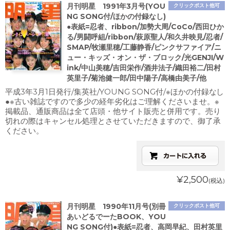
月刊明星 1991年3月号(YOU
クリックポスト他可
NG SONG付/ほかの付録なし)
●表紙=忍者、ribbon/加勢大周/CoCo/西田ひか
る/男闘呼組/ribbon/萩原聖人/和久井映見/忍者/
SMAP/牧瀬里穂/工藤静香/ピンクサファイア/ニ
ュー・キッズ・オン・ザ・ブロック/光GENJI/W
ink/中山美穂/吉田栄作/酒井法子/織田裕二/田村
英里子/菊池健一郎/田中陽子/高橋由美子/他
平成3年3月1日発行/集英社/YOUNG SONG付/※ほかの付録なし
●※古い雑誌ですので多少の経年劣化はご理解くださいませ。※
掲載品、通販商品は全て店頭・他サイト販売と併用です。売り
切れの際はキャンセル処理とさせていただきますので、御了承
ください。
¥2,500
(税込)
月刊明星 1990年11月号(別冊
クリックポスト他可
あいどるでーたBOOK、YOU
NG SONG付)●表紙=忍者、高岡早紀、田村英里