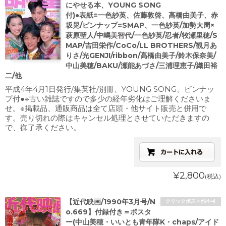
にやせる本、YOUNG SONG
付)●表紙=一色紗英、佐藤敦啓、高橋由美子、赤
坂晃/ピンナップ=SMAP、一色紗英/加勢大周×
萩原聖人/中嶋美智代/一色紗英/忍者/牧瀬里穂/S
MAP/吉田栄作/CoCo/LL BROTHERS/観月あ
りさ/光GENJI/ribbon/高橋由美子/鈴木保奈美/
中山美穂/BAKU/瀬能あづさ/三浦理恵子/織田裕
二/他
平成4年4月1日発行/集英社/別冊、YOUNG SONG、ピンナッ
プ付●※古い雑誌ですので多少の経年劣化はご理解くださいま
せ。※掲載品、通販商品は全て店頭・他サイト販売と併用で
す。売り切れの際はキャンセル処理とさせていただきますの
で、御了承ください。
¥2,800
(税込)
【近代映画/1990年3月号/N
クリックポスト他不可
o.669】付録付き＝ポスタ
ー(中山美穂・いいとも青年隊K・chaps/アイド