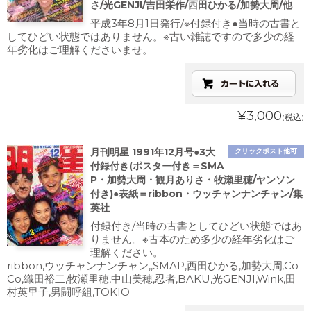
さ/光GENJI/吉田栄作/西田ひかる/加勢大周/他
平成3年8月1日発行/※付録付き●当時の古書と
してひどい状態ではありません。※古い雑誌ですので多少の経
年劣化はご理解くださいませ。
¥3,000
(税込)
月刊明星 1991年12月号●3大
クリックポスト他可
付録付き(ポスター付き＝SMA
P・加勢大周・観月ありさ・牧瀬里穂/ヤンソン
付き)●表紙＝ribbon・ウッチャンナンチャン/集
英社
付録付き/当時の古書としてひどい状態ではあ
りません。※古本のため多少の経年劣化はご
理解ください。
ribbon,ウッチャンナンチャン,,SMAP,西田ひかる,加勢大周,Co
Co,織田裕二,牧瀬里穂,中山美穂,忍者,BAKU,光GENJI,Wink,田
村英里子,男闘呼組,TOKIO