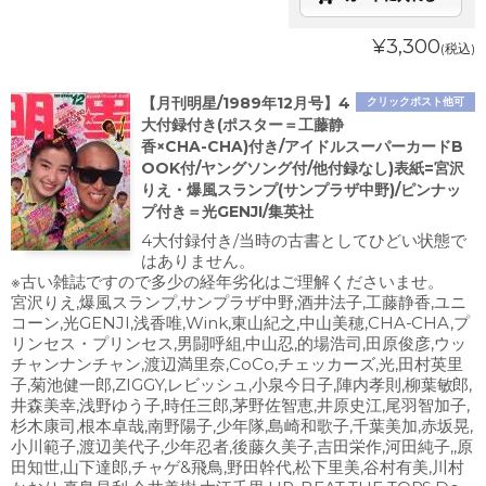
¥3,300
(税込)
【月刊明星/1989年12月号】4
クリックポスト他可
大付録付き(ポスター＝工藤静
香×CHA-CHA)付き/アイドルスーパーカードB
OOK付/ヤングソング付/他付録なし)表紙=宮沢
りえ・爆風スランプ(サンプラザ中野)/ピンナッ
プ付き＝光GENJI/集英社
4大付録付き/当時の古書としてひどい状態で
はありません。
※古い雑誌ですので多少の経年劣化はご理解くださいませ。
宮沢りえ,爆風スランプ,サンプラザ中野,酒井法子,工藤静香,ユニ
コーン,光GENJI,浅香唯,Wink,東山紀之,中山美穂,CHA-CHA,プ
リンセス・プリンセス,男闘呼組,中山忍,的場浩司,田原俊彦,ウッ
チャンナンチャン,渡辺満里奈,CoCo,チェッカーズ,光,田村英里
子,菊池健一郎,ZIGGY,レビッシュ,小泉今日子,陣内孝則,柳葉敏郎,
井森美幸,浅野ゆう子,時任三郎,茅野佐智恵,井原史江,尾羽智加子,
杉木康司,根本卓哉,南野陽子,少年隊,島崎和歌子,千葉美加,赤坂晃,
小川範子,渡辺美代子,少年忍者,後藤久美子,吉田栄作,河田純子,,原
田知世,山下達郎,チャゲ&飛鳥,野田幹代,松下里美,谷村有美,川村