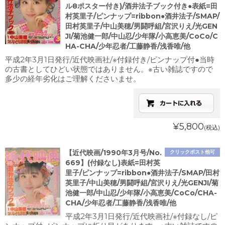
ル8ポスター付き)/酒井法子ブック付き●表紙=田
村英里子/ピンナップ=ribbon●酒井法子/SMAP/
田村英里子/中山美穂/男闘呼組/宮沢りえ/光GEN
JI/菊池健一郎/中山忍/少年隊/小高恵美/CoCo/C
HA-CHA/少年忍者/工藤静香/浅香唯/他
平成2年3月1日発行/近代映画社/※付録付き/ピンナップ付●当時
の古書としてひどい状態ではありません。※古い雑誌ですので
多少の経年劣化はご理解くださいませ。
¥5,800
(税込)
【近代映画/1990年3月号/No.
クリックポスト他可
669】(付録なし)表紙=田村英
里子/ピンナップ=ribbon●酒井法子/SMAP/田村
英里子/中山美穂/男闘呼組/宮沢りえ/光GENJI/菊
池健一郎/中山忍/少年隊/小高恵美/CoCo/CHA-
CHA/少年忍者/工藤静香/浅香唯/他
平成2年3月1日発行/近代映画社/※付録なし/ピ