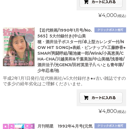
¥4,000
(税込)
【近代映画/1990年1月号/No.
クリックポスト他可
565】5大付録付き(中山美
穂・酒井法子ポスター付/卓上型カレンダー付/N
OW HIT SONG)●表紙・ピンナップ=工藤静香●
SMAP/男闘呼組/菊池健一郎/Wink/小高恵美/C
HA-CHA/川越美和&千葉美加/中山美穂/浅香唯/
酒井法子/光GENJI/田村英里子/いいとも青年隊/
少年忍者/他
平成2年1月1日発行/近代映画社/※5大付録付き●※古い雑誌ですの
で多少の経年劣化はご理解くださいませ。
¥4,800
(税込)
月刊明星 1992年4月号(元気
クリックポスト他可