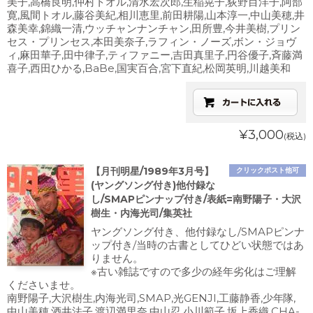
美子,高橋良明,仲村トオル,清水宏次郎,生稲晃子,荻野目洋子,阿部
寛,風間トオル,藤谷美紀,相川恵里,前田耕陽,山本淳一,中山美穂,井
森美幸,錦織一清,ウッチャンナンチャン,田所豊,今井美樹,プリン
セス・プリンセス,本田美奈子,ラフィン・ノーズ,ボン・ジョヴ
ィ,麻田華子,田中律子,ティファニー,吉田真里子,円谷優子,斉藤満
喜子,西田ひかる,BaBe,国実百合,宮下直紀,松岡英明,川越美和
¥3,000
(税込)
【月刊明星/1989年3月号】
クリックポスト他可
(ヤングソング付き)他付録な
し/SMAPピンナップ付き/表紙=南野陽子・大沢
樹生・内海光司/集英社
ヤングソング付き、他付録なし/SMAPピンナ
ップ付き/当時の古書としてひどい状態ではあ
りません。
※古い雑誌ですので多少の経年劣化はご理解
くださいませ。
南野陽子,大沢樹生,内海光司,SMAP,光GENJI,工藤静香,少年隊,
中山美穂,酒井法子,渡辺満里奈,中山忍,小川範子,坂上香織,CHA-