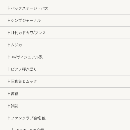
┣ バックステージ・パス
┣ シンプジャーナル
┣ 月刊カドカワ/ブレス
┣ ムジカ
┣ uv/ヴィジュアル系
┣ ピアノ弾き語り
┣ 写真集＆ムック
┣ 書籍
┣ 雑誌
┣ ファンクラブ会報 他