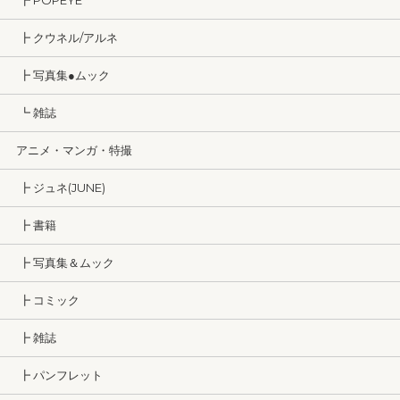
┣ POPEYE
┣ クウネル/アルネ
┣ 写真集●ムック
┗ 雑誌
アニメ・マンガ・特撮
┣ ジュネ(JUNE)
┣ 書籍
┣ 写真集＆ムック
┣ コミック
┣ 雑誌
┣ パンフレット