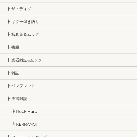
┣ ザ・ディグ
┣ ギター弾き語り
┣ 写真集＆ムック
┣ 書籍
┣ 楽器雑誌&ムック
┣ 雑誌
┣ パンフレット
┣ 洋書雑誌
┣ Rock Hard
┗ KERRANG!