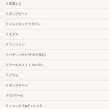
┣ 音楽と人
┣ ポップビート
┣ ジェイロックマガジン
┣ ギグス
┣ ワッツイン
┣ パチ・パチ(パチロク含む)
┣ フールズメイト No.101～
┣ プラム
┣ オンステージ
┣ CDでーた
┣ ショックス●ヴィシャス