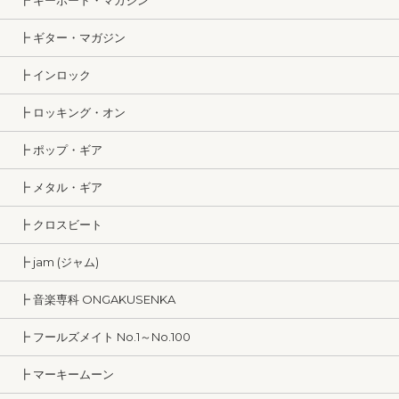
┣ キーボード・マガジン
┣ ギター・マガジン
┣ インロック
┣ ロッキング・オン
┣ ポップ・ギア
┣ メタル・ギア
┣ クロスビート
┣ jam (ジャム)
┣ 音楽専科 ONGAKUSENKA
┣ フールズメイト No.1～No.100
┣ マーキームーン