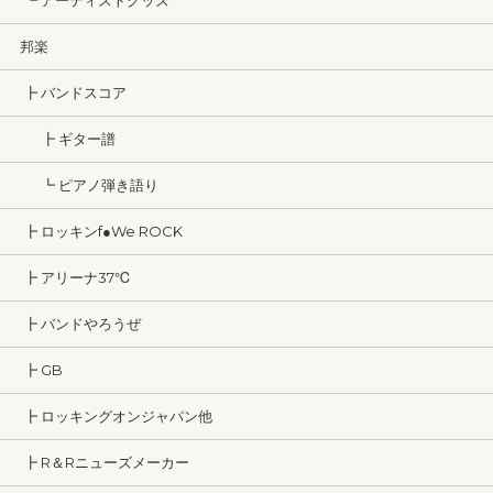
┗ アーティストグッズ
邦楽
┣ バンドスコア
┣ ギター譜
┗ ピアノ弾き語り
┣ ロッキンf●We ROCK
┣ アリーナ37℃
┣ バンドやろうぜ
┣ GB
┣ ロッキングオンジャパン他
┣ R＆Rニューズメーカー