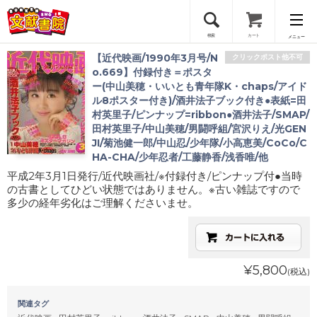
検索
カート
メニュー
【近代映画/1990年3月号/N
クリックポスト他不可
会員登録
o.669】付録付き＝ポスタ
ー(中山美穂・いいとも青年隊K・chaps/アイド
ル8ポスター付き)/酒井法子ブック付き●表紙=田
ログイン
村英里子/ピンナップ=ribbon●酒井法子/SMAP/
田村英里子/中山美穂/男闘呼組/宮沢りえ/光GEN
JI/菊池健一郎/中山忍/少年隊/小高恵美/CoCo/C
HA-CHA/少年忍者/工藤静香/浅香唯/他
平成2年3月1日発行/近代映画社/※付録付き/ピンナップ付●当時
の古書としてひどい状態ではありません。※古い雑誌ですので
多少の経年劣化はご理解くださいませ。
¥5,800
(税込)
関連タグ