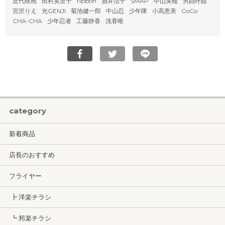
近代映画
田村英里子
ribbon
酒井法子
SMAP
中山美穂
男闘呼組
宮沢りえ
光GENJI
菊池健一郎
中山忍
少年隊
小高恵美
CoCo
CHA-CHA
少年忍者
工藤静香
浅香唯
category
新着商品
店長のおすすめ
フライヤー
┣ 洋楽チラシ
┗ 邦楽チラシ