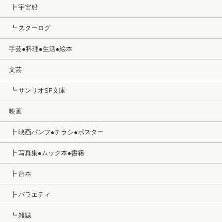
┣ 宇宙船
┗ スターログ
手芸●料理●生活●絵本
文芸
┗ サンリオSF文庫
映画
┣ 映画パンフ●チラシ●ポスター
┣ 写真集●ムック本●書籍
┣ 台本
┣ バラエティ
┗ 雑誌