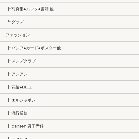
┣ 写真集●ムック●書籍 他
┗ グッズ
ファッション
┣ パンフ●カード●ポスター他
┣ メンズクラブ
┣ アンアン
┣ 花椿●BELL
┣ エルジャポン
┣ 流行通信
┣ dansen 男子専科