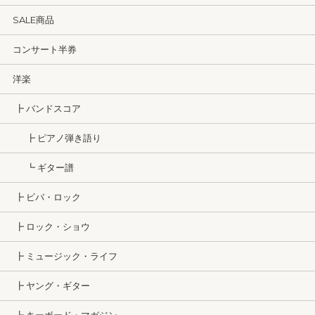
SALE商品
コンサート半券
洋楽
┣ バンドスコア
┣ ピアノ弾き語り
┗ ギター譜
┣ ビバ・ロック
┣ ロック・ショウ
┣ ミュージック・ライフ
┣ ヤング・ギター