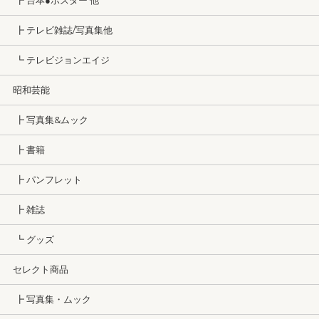
┣ 台本●ポスター 他
┣ テレビ雑誌/写真集他
┗ テレビジョンエイジ
昭和芸能
┣ 写真集&ムック
┣ 書籍
┣ パンフレット
┣ 雑誌
┗ グッズ
セレクト商品
┣ 写真集・ムック