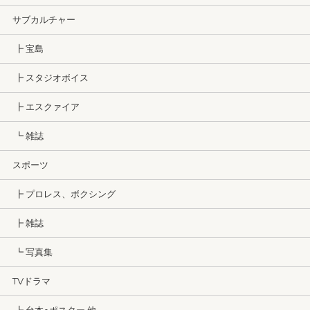
サブカルチャー
┣ 宝島
┣ スタジオボイス
┣ エスクァイア
┗ 雑誌
スポーツ
┣ プロレス、ボクシング
┣ 雑誌
┗ 写真集
TVドラマ