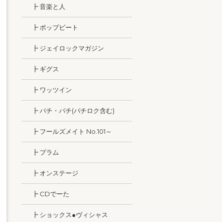
┣ 音楽と人
┣ ポップビート
┣ ジェイロックマガジン
┣ ギグス
┣ ワッツイン
┣ パチ・パチ(パチロク含む)
┣ フールズメイト No.101～
┣ プラム
┣ オンステージ
┣ CDでーた
┣ ショックス●ヴィシャス