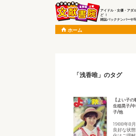
アイドル・女優・アダ
ど ！
雑誌バックナンバーや
ホーム
「浅香唯」のタグ
【よい子の歌
生稲晃子/中
子/他
1988年8
良好な状態
化はご理解