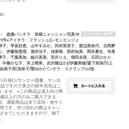
込)
い 盗撮パンチラ 投稿ニャンニャン写真19
クリックポスト他不可
増刊号●アイチラ・フラッシュ(レモンエンジェ
洋子、早坂好恵、山中すみか、田村英里子、渡辺美奈代、北岡夢
り、伊藤智恵理、酒井法子、浅香唯、西村知美、岡本夏生、寺尾
夢子、千葉美加、細川直美、宮沢りえ、増田未亜、石田ひかり、
、中條かな子、井上晴美、吉沢瞳ほか)/伊藤美穂/森下亜弥/川上
由美子/虹加奈子/聖ゆか/パンチラ・スクランブル/他
月5日発行/サンエー図書、サン出
雑誌ですので多少の経年劣化はご
いませ。※この商品は成人向け商
8歳以上の方のみご購入できま
品、通販商品は全て店頭・他サイ
用です。売り切れの際はキャン
させていただきますので、御了
。