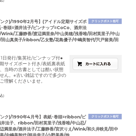
込)
ダンク)/1990年2月号】(アイドル定期サイズポ
クリックポスト他可
紙･巻頭=酒井法子/ピンナップ=CoCo、酒井法
/Wink/工藤静香/渡辺満里奈/中山美穂/浅香唯/田村英里子/中山
/田山真美子/ribbon/乙女塾/花島優子/中嶋美智代/宍戸留美/田
月1日発行/集英社/ピンナップ付●
期サイズポート付き/表紙裏表紙
、当時の古書としては酷い状態
せん。※古い雑誌ですので多少の
ご理解くださいませ。
込)
ンク)/1990年4月号】表紙･巻頭=ribbon/ピ
クリックポスト他可
井法子、ribbon/田村英里子/浅香唯/中山忍/
辺満里奈/酒井法子/工藤静香/宮沢りえ/Wink/和久井映見/田中
美/中嶋美智代/桜井幸子/小野美香/他