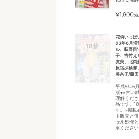
¥1,800
(税
花柄いっぱ
93年6月
ル、荻野目
子、吉竹え
友美、北岡
原宿探検隊
美奈子/藤田
平成5年6
版●※古い
理解くださ
品です。1
す。※掲載
ト販売と併
セル処理と
承ください