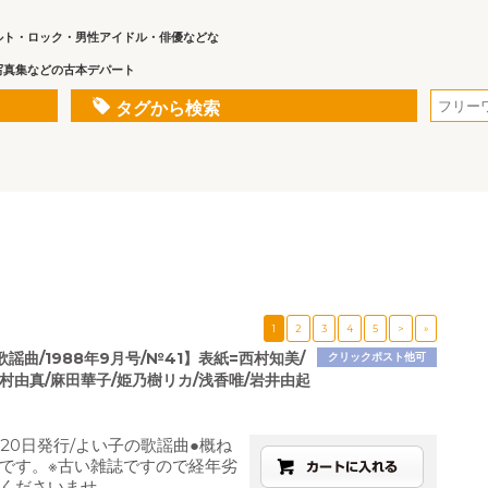
ルト・ロック・男性アイドル・俳優などな
写真集などの古本デパート
タグから検索
1
2
3
4
5
>
»
謡曲/1988年9月号/№41】表紙=西村知美/
クリックポスト他可
村由真/麻田華子/姫乃樹リカ/浅香唯/岩井由起
月20日発行/よい子の歌謡曲●概ね
です。※古い雑誌ですので経年劣
くださいませ。