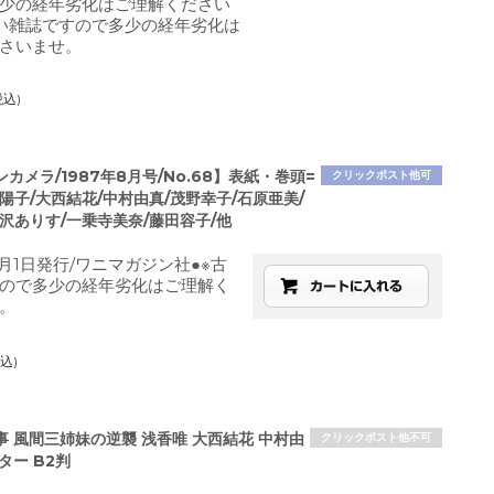
少の経年劣化はご理解ください
い雑誌ですので多少の経年劣化は
さいませ。
税込)
カメラ/1987年8月号/No.68】表紙・巻頭=
クリックポスト他可
陽子/大西結花/中村由真/茂野幸子/石原亜美/
沢ありす/一乗寺美奈/藤田容子/他
8月1日発行/ワニマガジン社●※古
ので多少の経年劣化はご理解く
。
込)
 風間三姉妹の逆襲 浅香唯 大西結花 中村由
クリックポスト他不可
ター B2判