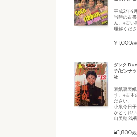
平成2年4
当時の古書
ん。※古い
理解くださ
¥1,000
(税
ダンク Dun
子/ピンナ
社
表紙裏表紙
す。※古本
ださい。
小泉今日子
かとうれいこ
山美穂,浅
¥1,800
(税