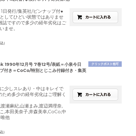
月1日発行/集英社/ピンナップ付●
としてひどい状態ではありませ
雑誌ですので多少の経年劣化はご
いませ。
込)
k 1990年12月号 7巻12号/表紙＝小泉今日
クリックポスト他可
ツプ付き＝CoCo/特別とじこみ付録付き・集英
に少しスレあり・中はキレイで
のため多少の経年劣化はご理解く
,渡瀬麻紀,山瀬まみ,渡辺満理奈,
,本田美奈子,井森美幸,CoCo,中
香唯他
込)