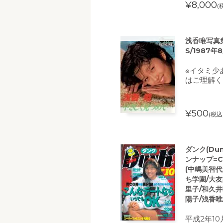
¥8,000
(
浅香唯写真集 
S/1987
※イタミ少
はご理解く
¥500
(税込
ダンク(Du
ンナップ=
(中嶋美智
ち学園/大友
里子/和久井
陽子/浅香唯/
平成2年10