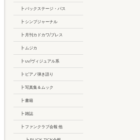
┣ バックステージ・パス
┣ シンプジャーナル
┣ 月刊カドカワ/ブレス
┣ ムジカ
┣ uv/ヴィジュアル系
┣ ピアノ弾き語り
┣ 写真集＆ムック
┣ 書籍
┣ 雑誌
┣ ファンクラブ会報 他
┣ BUCK-TICK会報