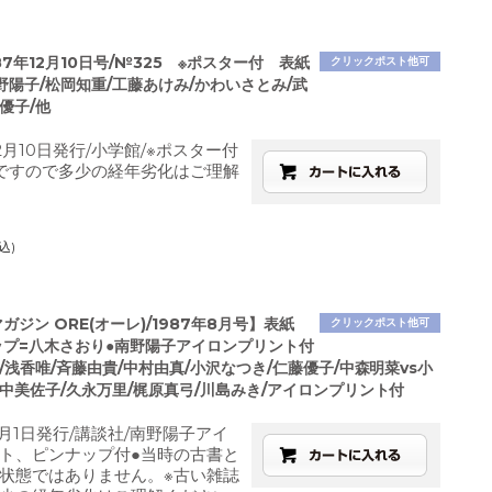
987年12月10日号/№325 ※ポスター付 表紙
クリックポスト他可
野陽子/松岡知重/工藤あけみ/かわいさとみ/武
優子/他
2月10日発行/小学館/※ポスター付
ですので多少の経年劣化はご理解
込)
マガジン ORE(オーレ)/1987年8月号】表紙
クリックポスト他可
ップ=八木さおり●南野陽子アイロンプリント付
/浅香唯/斉藤由貴/中村由真/小沢なつき/仁藤優子/中森明菜vs小
田中美佐子/久永万里/梶原真弓/川島みき/アイロンプリント付
8月1日発行/講談社/南野陽子アイ
ト、ピンナップ付●当時の古書と
状態ではありません。※古い雑誌