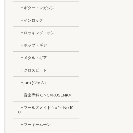
┣ ギター・マガジン
┣ インロック
┣ ロッキング・オン
┣ ポップ・ギア
┣ メタル・ギア
┣ クロスビート
┣ jam (ジャム)
┣ 音楽専科 ONGAKUSENKA
┣ フールズメイト No.1～No.10
0
┣ マーキームーン