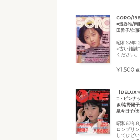
GORO/1
=浅香唯/南
田雅子/仁藤
昭和62年1
※古い雑誌
ください。
¥1,500
(税
【DELUX
=・ピンナ
き/南野陽子
泉今日子/
昭和62年
ロンプリン
してひどい