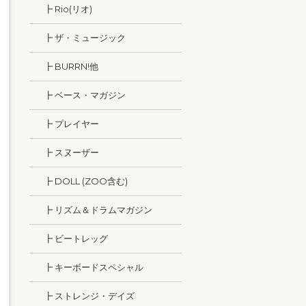
┣ Rio(リオ)
┣ ザ・ミュージック
┣ BURRN!他
┣ ベース・マガジン
┣ プレイヤー
┣ スヌーザー
┣ DOLL (ZOO含む)
┣ リズム＆ドラムマガジン
┣ ビートレッグ
┣ キーボードスペシャル
┣ ストレンジ・デイズ