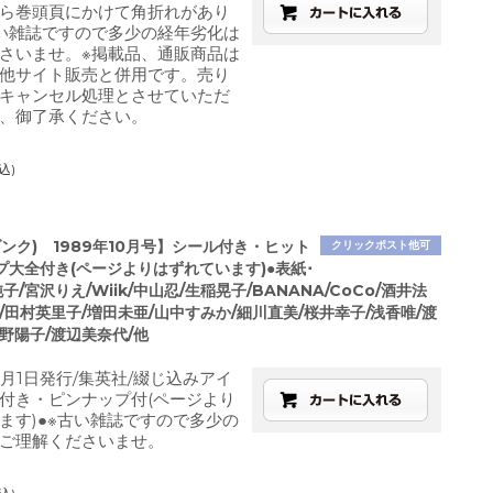
ら巻頭頁にかけて角折れがあり
い雑誌ですので多少の経年劣化は
さいませ。※掲載品、通販商品は
他サイト販売と併用です。売り
キャンセル処理とさせていただ
、御了承ください。
込)
ダンク) 1989年10月号】シール付き・ヒット
クリックポスト他可
プ大全付き(ページよりはずれています)●表紙･
子/宮沢りえ/Wiik/中山忍/生稲晃子/BANANA/CoCo/酒井法
/田村英里子/増田未亜/山中すみか/細川直美/桜井幸子/浅香唯/渡
野陽子/渡辺美奈代/他
0月1日発行/集英社/綴じ込みアイ
付き・ピンナップ付(ページより
ます)●※古い雑誌ですので多少の
ご理解くださいませ。