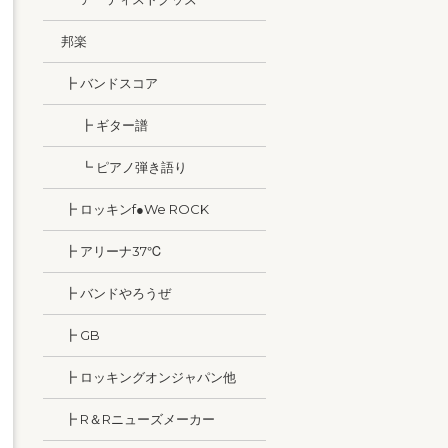
邦楽
┣ バンドスコア
┣ ギター譜
┗ ピアノ弾き語り
┣ ロッキンf●We ROCK
┣ アリーナ37℃
┣ バンドやろうぜ
┣ GB
┣ ロッキングオンジャパン他
┣ R＆Rニューズメーカー