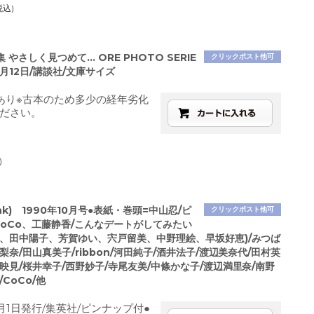
税込)
やさしく見つめて... ORE PHOTO SERIE
クリックポスト他可
年8月12日/講談社/文庫サイズ
あり※古本のため多少の経年劣化
ださい。
)
nk) 1990年10月号●表紙・巻頭=中山忍/ピ
クリックポスト他可
CoCo、工藤静香/こんなデートがしてみたい
代、田中陽子、芳賀ゆい、宍戸留美、中野理絵、早坂好恵)/みつば
梨奈/田山真美子/ribbon/河田純子/酒井法子/渡辺美奈代/田村英
映見/桜井幸子/西野妙子/寺尾友美/中條かな子/渡辺満里奈/南野
CoCo/他
月1日発行/集英社/ピンナップ付●