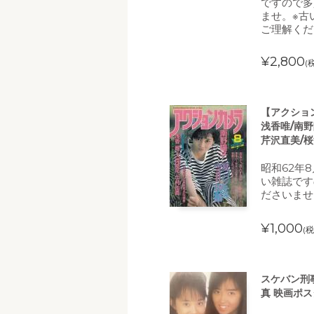
ですので多
ませ。※古
ご理解くだ
¥2,800
(
【アクション
浅香唯/南野
芹沢直美/桜
昭和62年
い雑誌です
ださいませ
¥1,000
(税
スケバン刑事
真 映画ポス