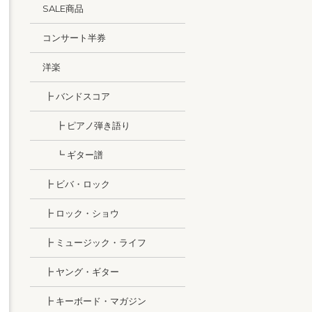
SALE商品
コンサート半券
洋楽
┣ バンドスコア
┣ ピアノ弾き語り
┗ ギター譜
┣ ビバ・ロック
┣ ロック・ショウ
┣ ミュージック・ライフ
┣ ヤング・ギター
┣ キーボード・マガジン