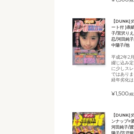
(税
【DUNK(
ート付 )表
子/宮沢りえ
忍/河田純子
中陽子/他
平成2年2
綴じ込み定
に少しスレ
ではありま
経年劣化は
¥1,500
(税
【DUNK(ダ
ンナップ=酒
河田純子/渡
陽子/宍戸留