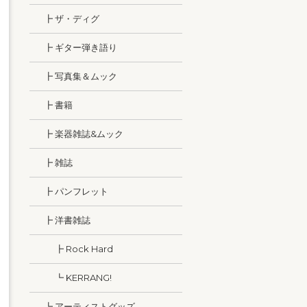
┣ ザ・ディグ
┣ ギター弾き語り
┣ 写真集＆ムック
┣ 書籍
┣ 楽器雑誌&ムック
┣ 雑誌
┣ パンフレット
┣ 洋書雑誌
┣ Rock Hard
┗ KERRANG!
┗ アーティストグッズ