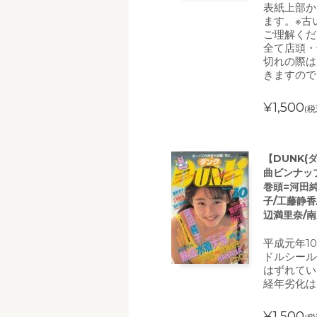
表紙上部か
ます。※古
ご理解くだ
全て店頭・
切れの際は
きますので
¥1,500
(税
【DUNK(
曲ビンナッ
巻頭=河田純
子/工藤静香
辺満里奈/南
平成元年1
ドルシール
はずれてい
経年劣化は
¥1,500