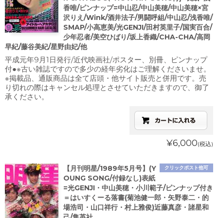
香唯/ピンナップ=中山忍/中山美穂/中山美穂×宮
沢りえ/Wink/酒井法子/男闘呼組/中山忍/浅香唯/
SMAP/小高恵美/光GENJI/田村英里子/国実百合/
少年忍者/美空ひばり/坂上香織/CHA-CHA/高岡
早紀/藤谷美紀/星野由妃/他
平成元年9月1日発行/近代映画社/ポスター、別冊、ピンナップ
付●※古い雑誌ですので多少の経年劣化はご理解くださいませ。
※掲載品、通販商品は全て店頭・他サイト販売と併用です。売
り切れの際はキャンセル処理とさせていただきますので、御了
承ください。
¥6,000
(税込)
【月刊明星/1989年5月号】(Y
クリックポスト他可
OUNG SONG/付録なし)表紙
=光GENJI・中山美穂・小川範子/ピンナップ付き
＝はいすくーる落書(菊池健一郎・矢野泰二・的
場浩司・山口祥行・村上雅俊)近藤真彦・諸星和
己/集英社