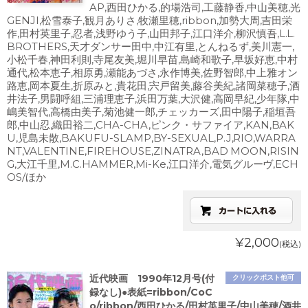
AP,西田ひかる,的場浩司,工藤静香,中山美穂,光
GENJI,松雪泰子,観月ありさ,牧瀬里穂,ribbon,加勢大周,吉田栄
作,田村英里子,忍者,浅野ゆう子,山田邦子,江口洋介,柳沢慎吾,L.L.
BROTHERS,天才ダンサー田中,中江有里,とんねるず,美川憲一,
小松千春,神田利則,寺尾友美,堀川早苗,島崎和歌子,早坂好恵,中村
通代,松本恵子,相原勇,瀬能あづさ,永作博美,佐野智郎,中上雅オン
路恵,岡本夏生,折原みと,貴花田,宍戸留美,藤谷美紀,諸岡菜穂子,酒
井法子,男闘呼組,三浦理恵子,浜田万葉,大沢健,高岡早紀,少年隊,中
嶋美智代,高橋由美子,菊池健一郎,チェッカーズ,田中陽子,稲垣吾
郎,中山忍,織田裕二,CHA-CHA,ピンク・サファイア,KAN,BAK
U,児島未散,BAKUFU-SLAMP,BY-SEXUAL,P.J,RIO,WARRA
NT,VALENTINE,FIREHOUSE,ZINATRA,BAD MOON,RISIN
G,大江千里,M.C.HAMMER,Mi-Ke,江口洋介,電気グルーヴ,ECH
OS/ほか
¥2,000
(税込)
近代映画 1990年12月号(付
クリックポスト他可
録なし)●表紙=ribbon/CoC
o/ribbon/西田ひかる/田村英里子/中山美穂/酒井