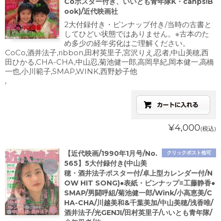
Coポスター付き、いいとも青年隊K・cahps!B
ook)/近代映画社
2大付録付き・ピンナップ付き/当時の古書と
してひどい状態ではありません。※古本のた
め多少の経年劣化はご理解ください。
CoCo,酒井法子,ribbon,田村英里子,宮沢りえ,忍者,中山美穂,西
田ひかる,CHA-CHA,中山忍,菊池健一郎,高岡早紀,岡本健一,高橋
一也,小川範子,SMAP,WINK,西野妙子他
,
¥4,000
(税込)
【近代映画/1990年1月号/No.
クリックポスト他可
565】5大付録付き(中山美
穂・酒井法子ポスター付/卓上型カレンダー付/N
OW HIT SONG)●表紙・ピンナップ=工藤静香●
SMAP/男闘呼組/菊池健一郎/Wink/小高恵美/C
HA-CHA/川越美和&千葉美加/中山美穂/浅香唯/
酒井法子/光GENJI/田村英里子/いいとも青年隊/