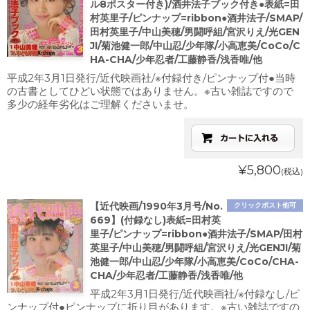
ル8ポスター付き)/酒井法子ブック付き●表紙=田
村英里子/ピンナップ=ribbon●酒井法子/SMAP/
田村英里子/中山美穂/男闘呼組/宮沢りえ/光GEN
JI/菊池健一郎/中山忍/少年隊/小高恵美/CoCo/C
HA-CHA/少年忍者/工藤静香/浅香唯/他
平成2年3月1日発行/近代映画社/※付録付き/ピンナップ付●当時
の古書としてひどい状態ではありません。※古い雑誌ですので
多少の経年劣化はご理解くださいませ。
¥5,800
(税込)
【近代映画/1990年3月号/No.
クリックポスト他可
669】(付録なし)表紙=田村英
里子/ピンナップ=ribbon●酒井法子/SMAP/田村
英里子/中山美穂/男闘呼組/宮沢りえ/光GENJI/菊
池健一郎/中山忍/少年隊/小高恵美/CoCo/CHA-
CHA/少年忍者/工藤静香/浅香唯/他
平成2年3月1日発行/近代映画社/※付録なし/ピ
ンナップ付●ピンナップに折り目があります。※古い雑誌ですの