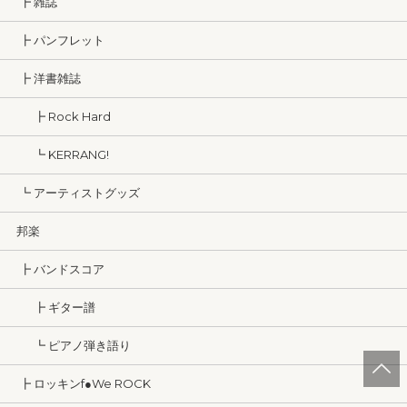
┣ 雑誌
┣ パンフレット
┣ 洋書雑誌
┣ Rock Hard
┗ KERRANG!
┗ アーティストグッズ
邦楽
┣ バンドスコア
┣ ギター譜
┗ ピアノ弾き語り
┣ ロッキンf●We ROCK