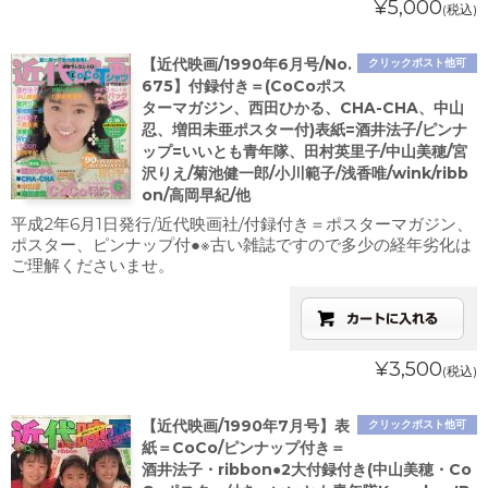
¥5,000
(税込)
【近代映画/1990年6月号/No.
クリックポスト他可
675】付録付き＝(CoCoポス
ターマガジン、西田ひかる、CHA-CHA、中山
忍、増田未亜ポスター付)表紙=酒井法子/ピンナ
ップ=いいとも青年隊、田村英里子/中山美穂/宮
沢りえ/菊池健一郎/小川範子/浅香唯/wink/ribb
on/高岡早紀/他
平成2年6月1日発行/近代映画社/付録付き＝ポスターマガジン、
ポスター、ピンナップ付●※古い雑誌ですので多少の経年劣化は
ご理解くださいませ。
¥3,500
(税込)
【近代映画/1990年7月号】表
クリックポスト他可
紙＝CoCo/ピンナップ付き＝
酒井法子・ribbon●2大付録付き(中山美穂・Co