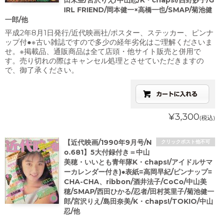
田未亜/宮沢りえ/中山忍/K・chaps!/西野妙子/G
IRL FRIEND/岡本健一×高橋一也/SMAP/菊池健
一郎/他
平成2年8月1日発行/近代映画社/ポスター、ステッカー、ピンナ
ップ付●※古い雑誌ですので多少の経年劣化はご理解くださいま
せ。※掲載品、通販商品は全て店頭・他サイト販売と併用で
す。売り切れの際はキャンセル処理とさせていただきますの
で、御了承ください。
¥3,300
(税込)
【近代映画/1990年9月号/N
クリックポスト他不可
o.681】5大付録付き＝中山
美穂・いいとも青年隊K・chaps!/アイドルサマ
ーカレンダー付き)●表紙=高岡早紀/ピンナップ=
CHA-CHA、ribbon/酒井法子/CoCo/中山美
穂/SMAP/西田ひかる/忍者/田村英里子/菊池健一
郎/宮沢りえ/島田奈美/K・chaps!/TOKIO/中山
忍/他