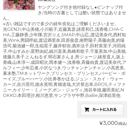
ヤングソング付き他付録なし●ピンナップ付
き/当時の古書としては酷い状態ではありませ
ん。
※古い雑誌ですので多少の経年劣化はご理解くださいませ。
光GENJI,中山美穂,小川範子,近藤真彦,諸星和己,浅香唯,CHA-C
HA,工藤静香,少年隊,宮沢りえ,SMAP,中山忍,,渡辺美奈代,西村知
美,Wink,男闘呼組,渡辺満里奈,田原俊彦,南野陽子,斉藤由貴,的場
浩司,菊池健一郎,生稲晃子,藤井郁弥,酒井法子,田村英里子,河田純
子,中山すみか,星野由妃,細川直美,島崎和歌子,千葉美加,中山美穂,
後藤久美子,とんねるず,明石家さんま,所ジョージ,緒形直人,坂上
香織,山本淳一,成田昭次,岡本健一,浅香唯,斉藤由貴,渡辺美奈代,ア
ルフィー,少年忍者,小沢なつき,ウッチャンナンチャン,小高恵美,
幕末塾,TMネットワーク,プリンセス・プリンセス,バービー・ボ
ーイズ,ブルーハーツ,小比券巻かほる,ジュン・スカイ・ウォー
カーズ,吉川晃司,徳永英明,青畑道哉,大沢誉志幸,BROS,ティファ
ニー,カイリー・ミノーグ,ボン・ジョヴィ,池谷幸雄,藤田美紀,N
OKKO,本田理沙,相川恵里,サンプラザ中野,BaBe,深津絵里他
¥3,000
(税込)