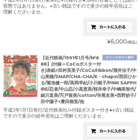
状態ではありません。※古い雑誌ですので多少の経年劣化はご
理解くださいませ。
¥6,000
(税込)
【近代映画/1991年1月号/№6
クリックポスト他可
88】(付録＝CoCoポスター付
き)表紙=田村英里子/CoCo/ribbon/酒井法子/中
山美穂/SMAP/CHA-CHA/K・chaps!/西田ひか
る/菊池健一郎/高岡早紀/小川範子/PINK SAPPH
IRE/忍者/中山忍/小高恵美/桜井幸子/中嶋美智代/
細川直美/宍戸留美/cotton/寺尾友美×西野妙子/
田中陽子×豊田樹里/他
平成3年1月1日発行/近代映画社/※付録ポスター付き●※古い雑誌
ですので多少の経年劣化はご理解くださいませ。