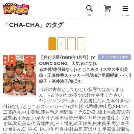
検索
カート
メニュー
「CHA-CHA」のタグ
会員登録
1
2
>
»
ログイン
【月刊明星/1989年1月号】(Y
クリックポスト他可
OUNG SONG、人気者になれ
る本付/他付録なし)●とじこみクリスマス中山美
穂・工藤静香ステッカー付/表紙=男闘呼組・小川
範子・酒井法子/集英社
当時の古書としてひどい状態ではありませ
ん。※古本のため多少の経年劣化ください。
ヤングソング付き、人気者になれる本付き他/
付録なし/とじこみステッカー付●少年隊,浅香唯,中山忍,SMAP,
工藤静香,中山美穂,藤井尚之,南野陽子,光GENJI,坂上香織,渡辺満
里奈,あすか組,小泉今日子,本田理沙,米米CLUB,田原俊彦,シブが
き隊,渡辺美奈代,斉藤由貴,三上博史,武田鉄矢,松本典子,野沢直子,
山瀬まみ,CHA-CHA,少年忍者,中村由真,宮沢りえ,平家派,後藤久