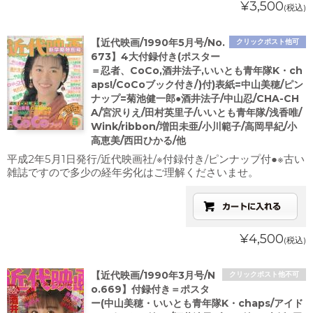
¥3,500
(税込)
【近代映画/1990年5月号/No.
クリックポスト他可
673】4大付録付き(ポスター
＝忍者、CoCo,酒井法子,いいとも青年隊K・ch
aps!/CoCoブック付き/)付)表紙=中山美穂/ピン
ナップ=菊池健一郎●酒井法子/中山忍/CHA-CH
A/宮沢りえ/田村英里子/いいとも青年隊/浅香唯/
Wink/ribbon/増田未亜/小川範子/高岡早紀/小
高恵美/西田ひかる/他
平成2年5月1日発行/近代映画社/※付録付き/ピンナップ付●※古い
雑誌ですので多少の経年劣化はご理解くださいませ。
¥4,500
(税込)
【近代映画/1990年3月号/N
クリックポスト他不可
o.669】付録付き＝ポスタ
ー(中山美穂・いいとも青年隊K・chaps/アイド