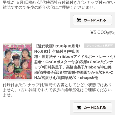
平成2年9月1日発行/近代映画社/※付録付き/ピンナップ付●※古い
雑誌ですので多少の経年劣化はご理解くださいませ。
¥5,000
(税込)
【近代映画/1990年10月号/
クリックポスト他不可
No.683】付録付き(中山美
穂・酒井法子・ribbonアイドルポートレート付/
忍者・CoCoポスター付き)表紙=CoCo/ピンナ
ップ=田村英里子、高橋由美子/ribbon/中山美
穂/酒井法子/忍者/吉田栄作/西田ひかる/CHA-C
HA/宮沢りえ/高岡早紀/K・chaps!/他
付録付き/ピンナップ付/当時の古書としてひどい状態ではあり
ません。※古い雑誌ですので多少の経年劣化はご理解ください
ませ。