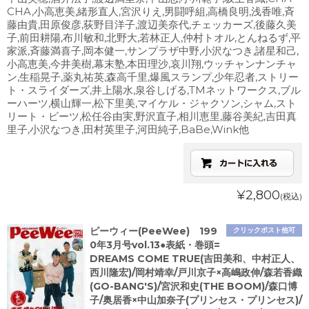
CHA,小高恵美,緒形直人,宮沢りえ,男闘呼組,高橋良明,浅香唯,斉
藤由貴,田原俊彦,荻野目洋子,渡辺美奈代,チェッカーズ,後藤久美
子,前田耕陽,布川敏和,北野大,若林正人,仲村トオル,とんねるず,平
家派,斉藤満喜子,岡本健一,サンプラザ中野,小沢なつき,諸星和己,
小高恵美,今井美樹,幕末塾,本田理沙,哀川翔,ウッチャンナンチャ
ン,生稲晃子,薬丸祐英,森高千里,爆風スランプ,少年忍者,ストリー
ト・スライダーズ,井上陽水,泉谷しげる,TMネットワークス,ブル
ーハーツ,横山輝一,松下里美,マイケル・ジャクソン,シャム,スト
リート・ビーツ,松任谷由実,野沢直子,相川恵里,藤谷美紀,吉田真
里子,小沢なつき,田村英里子,河田純子,BaBe,Wink他
¥2,800
(税込)
ピーウィー(PeeWee) 199
クリックポスト他可
0年3月号vol.13●表紙・巻頭=
DREAMS COME TRUE(吉田美和、中村正人、
西川隆宏)/岡村靖幸/戸川京子×高嶋政伸/森若香織
(GO-BANG'S)/宮沢和史(THE BOOM)/森口博
子/奥居香×中山加奈子(プリンセス・プリンセス)/