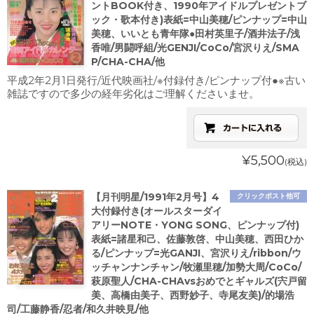
ントBOOK付き、1990年アイドルプレゼントブ
ック・歌本付き)表紙=中山美穂/ピンナップ=中山
美穂、いいとも青年隊●田村英里子/酒井法子/浅
香唯/男闘呼組/光GENJI/CoCo/宮沢りえ/SMA
P/CHA-CHA/他
平成2年2月1日発行/近代映画社/※付録付き/ピンナップ付●※古い
雑誌ですので多少の経年劣化はご理解くださいませ。
¥5,500
(税込)
【月刊明星/1991年2月号】4
クリックポスト他可
大付録付き(オールスターダイ
アリーNOTE・YONG SONG、ピンナップ付)
表紙=諸星和己、佐藤敦啓、中山美穂、西田ひか
る/ピンナップ=光GANJI、宮沢りえ/ribbon/ウ
ッチャンナンチャン/牧瀬里穂/加勢大周/CoCo/
萩原聖人/CHA-CHAvsおめでとギャルズ(宍戸留
美、高橋由美子、西野妙子、寺尾友美)/的場浩
司/工藤静香/忍者/和久井映見/他