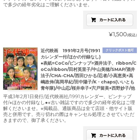
で多少の経年劣化はご理解くださいませ。
¥1,500
(税込)
近代映画 1991年2月号(1991
クリックポスト他可
カレンダー付/ほかの付録なし)
●表紙=CoCo/ピンナップ=酒井法子、ribbon/C
oCo/ribbon/田村英里子/中山美穂/SMAP/酒井
法子/CHA-CHA/西田ひかる/忍者/小高恵美×高
嶋政伸/高岡早紀/田中陽子/K・chaps(いいとも
青年隊)/中山忍/桜井幸子×宍戸留美×西野妙子/他
平成3年2月1日発行/近代映画社/1991カレンダー、ピンナップ
付/※ほかの付録なし●※古い雑誌ですので多少の経年劣化はご理
解くださいませ。※掲載品、通販商品は全て店頭・他サイト販
売と併用です。売り切れの際はキャンセル処理とさせていただ
きますので、御了承ください。