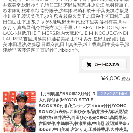
井森美幸,浅野ゆう子,時任三郎,茅野佐智恵,井原史江,尾羽智加子,
杉木康司,根本卓哉,南野陽子,少年隊,島崎和歌子,千葉美加,赤坂晃,
小川範子,渡辺美代子,少年忍者,後藤久美子,吉田栄作,河田純子,,原
田知世,山下達郎,チャゲ&飛鳥,野田幹代,松下里美,谷村有美,川村
かおり,真島昌利,今井美樹,大江千里,UP-BEAT,THE TOPS,De-
LAX,小林武,THE TIMERS,陣内大蔵,KYLIE MINOGUE,CYNDI
LAUPER,杏里,川越美和,藤谷美紀,山中すみか,星野由妃,細川直
美,本田理沙,佐藤忍,日原麻貴,田山真美子,坂上香織,田中美奈子,深
津絵里,斉藤満喜子,西野妙子,ribbon他
¥4,000
(税込)
【月刊明星/1990年12月号】3
クリックポスト他可
大付録付き(MYOJO STYLE
BOOK’90付き/ピンナップ'ribbo付付/YONG
SONG付●表紙=西田ひかる/酒井法子/赤坂晃/佐
藤敦啓●酒井法子,西田ひかる光GENJI,高岡早紀,
吉田栄作,中嶋朋子,牧瀬里穂,中山忍,渡辺満里奈,r
ibbon,中山美穂,宮沢りえ,工藤静香,和久井映見,