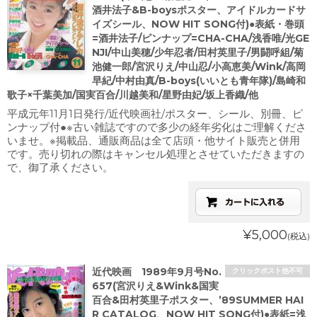
酒井法子&B-boysポスター、アイドルカードサ
イズシール、NOW HIT SONG付)●表紙・巻頭
=酒井法子/ピンナップ=CHA-CHA/浅香唯/光GE
NJI/中山美穂/少年忍者/田村英里子/男闘呼組/菊
池健一郎/宮沢りえ/中山忍/小高恵美/Wink/高岡
早紀/中村由真/B-boys(いいとも青年隊)/島崎和
歌子×千葉美加/国実百合/川越美和/星野由妃/坂上香織/他
平成元年11月1日発行/近代映画社/ポスター、シール、別冊、ピ
ンナップ付●※古い雑誌ですので多少の経年劣化はご理解くださ
いませ。※掲載品、通販商品は全て店頭・他サイト販売と併用
です。売り切れの際はキャンセル処理とさせていただきますの
で、御了承ください。
¥5,000
(税込)
近代映画 1989年9月号No.
クリックポスト他不可
657(宮沢りえ&Wink&国実
百合&田村英里子ポスター、’89SUMMER HAI
R CATALOG、NOW HIT SONG付)●表紙=浅