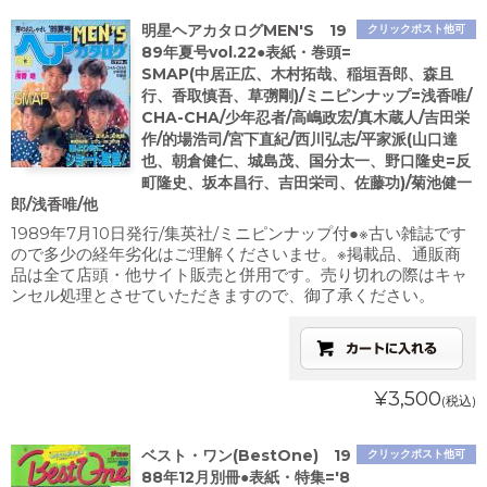
明星ヘアカタログMEN'S 19
クリックポスト他可
89年夏号vol.22●表紙・巻頭=
SMAP(中居正広、木村拓哉、稲垣吾郎、森且
行、香取慎吾、草彅剛)/ミニピンナップ=浅香唯/
CHA-CHA/少年忍者/高嶋政宏/真木蔵人/吉田栄
作/的場浩司/宮下直紀/西川弘志/平家派(山口達
也、朝倉健仁、城島茂、国分太一、野口隆史=反
町隆史、坂本昌行、吉田栄司、佐藤功)/菊池健一
郎/浅香唯/他
1989年7月10日発行/集英社/ミニピンナップ付●※古い雑誌です
ので多少の経年劣化はご理解くださいませ。※掲載品、通販商
品は全て店頭・他サイト販売と併用です。売り切れの際はキャ
ンセル処理とさせていただきますので、御了承ください。
¥3,500
(税込)
ベスト・ワン(BestOne) 19
クリックポスト他可
88年12月別冊●表紙・特集='8