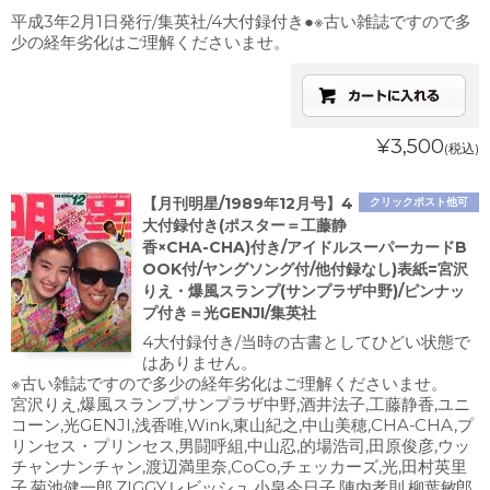
平成3年2月1日発行/集英社/4大付録付き●※古い雑誌ですので多
少の経年劣化はご理解くださいませ。
¥3,500
(税込)
【月刊明星/1989年12月号】4
クリックポスト他可
大付録付き(ポスター＝工藤静
香×CHA-CHA)付き/アイドルスーパーカードB
OOK付/ヤングソング付/他付録なし)表紙=宮沢
りえ・爆風スランプ(サンプラザ中野)/ピンナッ
プ付き＝光GENJI/集英社
4大付録付き/当時の古書としてひどい状態で
はありません。
※古い雑誌ですので多少の経年劣化はご理解くださいませ。
宮沢りえ,爆風スランプ,サンプラザ中野,酒井法子,工藤静香,ユニ
コーン,光GENJI,浅香唯,Wink,東山紀之,中山美穂,CHA-CHA,プ
リンセス・プリンセス,男闘呼組,中山忍,的場浩司,田原俊彦,ウッ
チャンナンチャン,渡辺満里奈,CoCo,チェッカーズ,光,田村英里
子,菊池健一郎,ZIGGY,レビッシュ,小泉今日子,陣内孝則,柳葉敏郎,