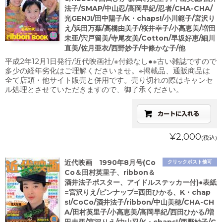
法子/SMAP/中山忍/高岡早紀/忍者/CHA-CHA/
光GENJI/田中陽子/K・chaps!/小川範子/宮沢り
え/浜田万葉/高橋由美子/桜井幸子/小高恵美/増田
未亜/宍戸留美/寺尾友美/Cotton/早坂好恵/細川
直美/佐月亜衣/西野妙子/中條かな子/他
平成2年12月1日発行/近代映画社/※付録なし●※古い雑誌ですので
多少の経年劣化はご理解くださいませ。※掲載品、通販商品は
全て店頭・他サイト販売と併用です。売り切れの際はキャンセ
ル処理とさせていただきますので、御了承ください。
¥2,000
(税込)
近代映画 1990年8月号(Co
クリックポスト他可
Co＆田村英里子、ribbon＆
酒井法子ポスター、アイドルステッカー付)●表紙
=宮沢りえ/ピンナップ=西田ひかる、K・chap
s!/CoCo/酒井法子/ribbon/中山美穂/CHA-CH
A/田村英里子/小高恵美/高岡早紀/西田ひかる/増