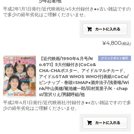
少年忍者/他
平成2年1月1日発行/近代映画社/※5大付録付き●※古い雑誌ですの
で多少の経年劣化はご理解くださいませ。
¥4,800
(税込)
【近代映画/1990年4月号/N
クリックポスト他可
o.671】5大付録付き(CoCo&
CHA-CHAポスター、アイドルマルチカード、
アイドルSTAR WHOS WHO付)表紙=CoCo/
ピンナップ・巻頭=SMAP●酒井法子/浅香唯/Wi
nk/中山美穂/菊池健一郎/田村英里子/K・chap
s!/宮沢りえ/男闘呼組/他
平成2年4月1日発行/近代映画社/付録付き●※古い雑誌ですので多
少の経年劣化はご理解くださいませ。