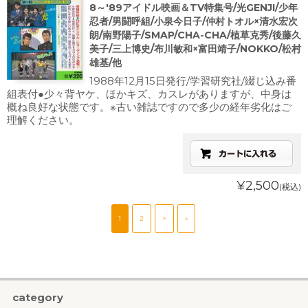
8～'89アイドル映画＆TV特集号/光GENJI/少年
忍者/男闘呼組/小泉今日子/仲村トオル×清水宏次
朗/南野陽子/SMAP/CHA-CHA/植草克秀/後藤久
美子/三上博史/布川敏和×富田靖子/NOKKO/松村
雄基/他
1988年12月15日発行/学習研究社/綴じ込み番
組表付●少々背ヤケ、ほかキズ、カスレがありますが、中身は
概ね良好な状態です。※古い雑誌ですので多少の経年劣化はご
理解ください。
¥2,500
(税込)
1
2
>
»
category