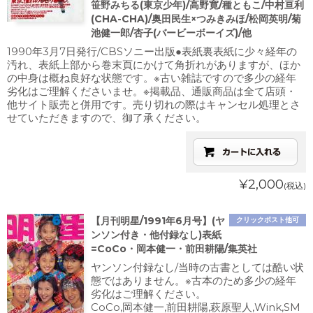
笹野みちる(東京少年)/高野寛/種ともこ/中村亘利
(CHA-CHA)/奥田民生×つみきみほ/松岡英明/菊
池健一郎/杏子(バービーボーイズ)/他
1990年3月7日発行/CBSソニー出版●表紙裏表紙に少々経年の
汚れ、表紙上部から巻末頁にかけて角折れがありますが、ほか
の中身は概ね良好な状態です。※古い雑誌ですので多少の経年
劣化はご理解くださいませ。※掲載品、通販商品は全て店頭・
他サイト販売と併用です。売り切れの際はキャンセル処理とさ
せていただきますので、御了承ください。
¥2,000
(税込)
【月刊明星/1991年6月号】(ヤ
クリックポスト他可
ンソン付き・他付録なし)表紙
=CoCo・岡本健一・前田耕陽/集英社
ヤンソン付録なし/当時の古書としては酷い状
態ではありません。※古本のため多少の経年
劣化はご理解ください。
CoCo,岡本健一,前田耕陽,萩原聖人,Wink,SM