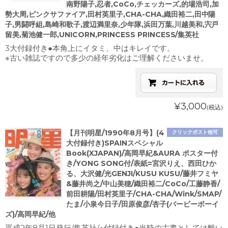
南野陽子,忍者,CoCo,チェッカーズ,的場浩司,加
勢大周,ピンクサファイア,田村英里子,CHA-CHA,織田裕二,田中陽
子,男闘呼組,島崎和歌子,渡辺満里奈,少年隊,浜田万葉,川越美和,宍戸
留美,菊池健一郎,UNICORN,PRINCESS PRINCESS/集英社
3大付録付き●本角上にイタミ、中はキレイです。
※古い雑誌ですので多少の経年劣化はご理解くださいませ。
¥3,000
(税込)
【月刊明星/1990年8月号】(4
クリックポスト他可
大付録付き)SPAINスペシャル
Book(XJAPAN)/高岡早紀&AURA ポスター付
き/YONG SONG付/表紙=宮沢りえ、西田ひか
る、大沢健/光GENJI/KUSU KUSU/藤井フミヤ
&藤井尚之/中山美穂/織田裕二/CoCo/工藤静香/
前田耕陽/田村英里子/CHA-CHA/Wink/SMAP/
たま/小泉今日子/田原俊彦/杏子(バービーボーイ
ズ)/高岡早紀/他
平成2年8月1日発行/集英社/※付録付き●当時の古書としては酷い