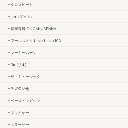
┣ クロスビート
┣ jam (ジャム)
┣ 音楽専科 ONGAKUSENKA
┣ フールズメイト No.1～No.100
┣ マーキームーン
┣ Rio(リオ)
┣ ザ・ミュージック
┣ BURRN!他
┣ ベース・マガジン
┣ プレイヤー
┣ スヌーザー