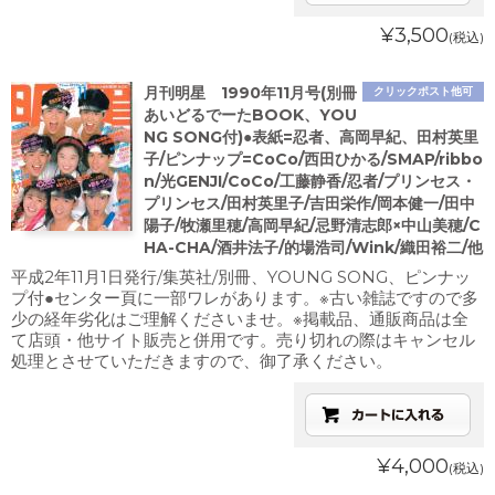
¥3,500
(税込)
月刊明星 1990年11月号(別冊
クリックポスト他可
あいどるでーたBOOK、YOU
NG SONG付)●表紙=忍者、高岡早紀、田村英里
子/ピンナップ=CoCo/西田ひかる/SMAP/ribbo
n/光GENJI/CoCo/工藤静香/忍者/プリンセス・
プリンセス/田村英里子/吉田栄作/岡本健一/田中
陽子/牧瀬里穂/高岡早紀/忌野清志郎×中山美穂/C
HA-CHA/酒井法子/的場浩司/Wink/織田裕二/他
平成2年11月1日発行/集英社/別冊、YOUNG SONG、ピンナッ
プ付●センター頁に一部ワレがあります。※古い雑誌ですので多
少の経年劣化はご理解くださいませ。※掲載品、通販商品は全
て店頭・他サイト販売と併用です。売り切れの際はキャンセル
処理とさせていただきますので、御了承ください。
¥4,000
(税込)