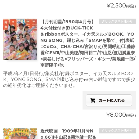
¥2,500
(税込)
【月刊明星/1990年4月号】
クリックポスト他不可
4大付録付き(BUCK-TICK
& ribbonポスター、イカ天スルメBOOK、YO
NG SONG、綴じ込み「SMAPを撃て」付)表紙
=CoCo、CHA-CHA/宮沢りえ/男闘呼組/工藤静
香/GENJI/中山美穂/織田裕二/中山忍/渡辺満里奈
×泉谷しげる×フリッパーズ・ギター/菊池健一郎/
南野陽子/他
平成2年4月1日発行/集英社/付録ポスター、イカ天スルメBOO
K、YONG SONG、SMAP綴じ込み付●※古い雑誌ですので多少
の経年劣化はご理解くださいませ。
¥8,000
(税込)
近代映画 1989年11月号N
クリックポスト他不可
o.661(中山忍&菊池健一郎&