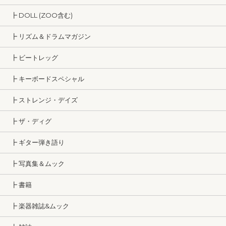
┣ DOLL (ZOO含む)
┣ リズム＆ドラムマガジン
┣ ビートレッグ
┣ キーボードスペシャル
┣ ストレンジ・デイズ
┣ ザ・ディグ
┣ ギター弾き語り
┣ 写真集＆ムック
┣ 書籍
┣ 楽器雑誌&ムック