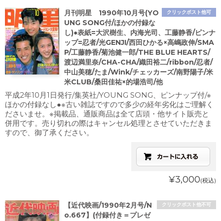
月刊明星 1990年10月号(YO
クリックポスト他可
UNG SONG付/ほかの付録な
し)●表紙=大沢樹生、内海光司、工藤静香/ピンナ
ップ=忍者/光GENJI/西田ひかる×高嶋政伸/SMA
P/工藤静香/菊池健一郎/THE BLUE HEARTS/
渡辺満里奈/CHA-CHA/織田裕二/ribbon/忍者/
中山美穂/たま/Wink/チェッカーズ/南野陽子/米
米CLUB/桑田佳祐×的場浩司/他
平成2年10月1日発行/集英社/YOUNG SONG、ピンナップ付/※
ほかの付録なし●※古い雑誌ですので多少の経年劣化はご理解く
ださいませ。※掲載品、通販商品は全て店頭・他サイト販売と
併用です。売り切れの際はキャンセル処理とさせていただきま
すので、御了承ください。
¥3,000
(税込)
【近代映画/1990年2月号/N
クリックポスト他不可
o.667】(付録付き＝プレゼ