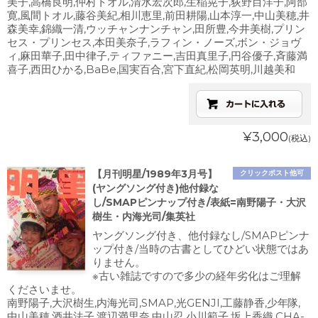
美子,高橋良明,仲村トオル,清水宏次郎,生稲晃子,荻野目洋子,阿部
寛,風間トオル,藤谷美紀,相川恵里,前田耕陽,山本淳一,中山美穂,井
森美幸,錦織一清,ウッチャンナンチャン,田所豊,今井美樹,プリン
セス・プリンセス,本田美奈子,ラフィン・ノーズ,ボン・ジョヴ
ィ,麻田華子,田中律子,ティファニー,吉田真里子,円谷優子,斉藤満
喜子,西田ひかる,BaBe,国実百合,宮下直紀,松岡英明,川越美和
¥3,000
(税込)
【月刊明星/1989年3月号】
クリックポスト他可
(ヤングソング付き)他付録な
し/SMAPピンナップ付き/表紙=南野陽子・大沢
樹生・内海光司/集英社
ヤングソング付き、他付録なし/SMAPピンナ
ップ付き/当時の古書としてひどい状態ではあ
りません。
※古い雑誌ですので多少の経年劣化はご理解
くださいませ。
南野陽子,大沢樹生,内海光司,SMAP,光GENJI,工藤静香,少年隊,
中山美穂,酒井法子,渡辺満里奈,中山忍,小川範子,坂上香織,CHA-