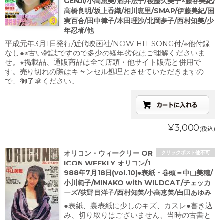
GENJI/小高恵美/酒井法子/後藤久美子×藤谷美紀/
高橋良明/坂上香織/相川恵里/SMAP/伊藤美紀/国
実百合/田中律子/本田理沙/北岡夢子/西村知美/少
年忍者/他
平成元年3月1日発行/近代映画社/NOW HIT SONG付/※他付録
なし●※古い雑誌ですので多少の経年劣化はご理解くださいま
せ。※掲載品、通販商品は全て店頭・他サイト販売と併用で
す。売り切れの際はキャンセル処理とさせていただきますの
で、御了承ください。
¥3,000
(税込)
オリコン・ウィークリー OR
クリックポスト他不可
ICON WEEKLY オリコン/1
988年7月18日(vol.10)●表紙・巻頭＝中山美穂/
小川範子/MINAKO with WILDCAT/チェッカ
ーズ/荻野目洋子/西村知美/小高恵美/白田あゆみ
●表紙、裏表紙に少しのキズ、カスレ●書き込
み、切り取りはございません、当時の古書と