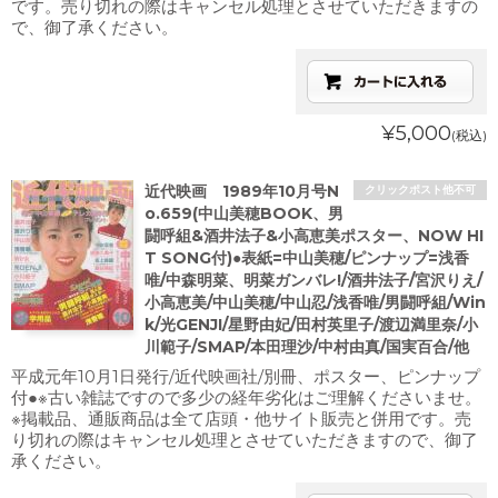
です。売り切れの際はキャンセル処理とさせていただきますの
で、御了承ください。
¥5,000
(税込)
近代映画 1989年10月号N
クリックポスト他不可
o.659(中山美穂BOOK、男
闘呼組&酒井法子&小高恵美ポスター、NOW HI
T SONG付)●表紙=中山美穂/ピンナップ=浅香
唯/中森明菜、明菜ガンバレ!/酒井法子/宮沢りえ/
小高恵美/中山美穂/中山忍/浅香唯/男闘呼組/Win
k/光GENJI/星野由妃/田村英里子/渡辺満里奈/小
川範子/SMAP/本田理沙/中村由真/国実百合/他
平成元年10月1日発行/近代映画社/別冊、ポスター、ピンナップ
付●※古い雑誌ですので多少の経年劣化はご理解くださいませ。
※掲載品、通販商品は全て店頭・他サイト販売と併用です。売
り切れの際はキャンセル処理とさせていただきますので、御了
承ください。