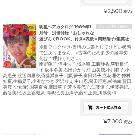
¥2,500
(税込)
明星ヘアカタログ 1989年1
クリックポスト他不可
月号 別冊付録「おしゃれな
遊びんぐBOOK」付き●表紙＝南野陽子/集英社
別冊フロク付き/当時の古書としてひどい状態
ではありません。※古本のため多少の経年劣
化はご理解ください。
南野陽子,酒井法子,浅香唯,工藤静香,荻野目洋
子,坂本冬美,石田ひかり,中山美穂,小川範子,小
高恵美,渡辺満里奈,斉藤満喜子,北岡夢子,富田靖子,立花理佐,仲村
知夏,生稲晃子,小沢なつき,宮沢りえ,中山忍,畠田理恵,杉浦幸,藍田
美豊(少女隊),国実百合,麻田華子,芳本美代子,仁藤優子,伊藤美紀,
藤谷美紀,坂上香織,高岡早紀,長山洋子,藤村正美,川越美和
¥7,000
(税込)