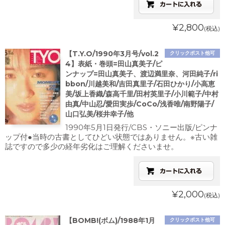
¥2,800
(税込)
【T.Y.O/1990年3月号/vol.2
クリックポスト他可
4】表紙・巻頭=田山真美子/ピ
ンナップ=田山真美子、渡辺満里奈、河田純子/ri
bbon/川越美和/吉田真里子/石田ひかり/小高恵
美/坂上香織/森高千里/田村英里子/小川範子/中村
由真/中山忍/愛田実歩/CoCo/浅香唯/南野陽子/
山口弘美/桜井幸子/他
1990年5月1日発行/CBS・ソニー出版/ピンナ
ップ付●当時の古書としてひどい状態ではありません。※古い雑
誌ですので多少の経年劣化はご理解くださいませ。
¥2,000
(税込)
【BOMB!(ボム)/1988年1月
クリックポスト他可