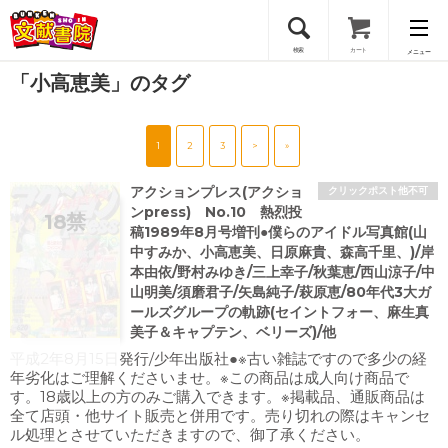
検索
カート
メニュー
「小高恵美」のタグ
会員登録
1
2
3
>
»
ログイン
アクションプレス(アクショ
クリックポスト他不可
ンpress) No.10 熱烈投
稿1989年8月号増刊●僕らのアイドル写真館(山
中すみか、小高恵美、日原麻貴、森高千里、)/岸
本由依/野村みゆき/三上幸子/秋葉恵/西山涼子/中
山明美/須磨君子/矢島純子/萩原恵/80年代3大ガ
ールズグループの軌跡(セイントフォー、麻生真
美子＆キャプテン、ベリーズ)/他
平成2年8月15日発行/少年出版社●※古い雑誌ですので多少の経
年劣化はご理解くださいませ。※この商品は成人向け商品で
す。18歳以上の方のみご購入できます。※掲載品、通販商品は
全て店頭・他サイト販売と併用です。売り切れの際はキャンセ
ル処理とさせていただきますので、御了承ください。