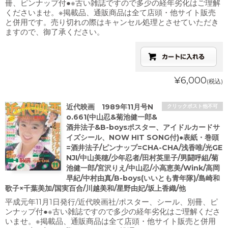
冊、ピンナップ付●※古い雑誌ですので多少の経年劣化はご理解
くださいませ。※掲載品、通販商品は全て店頭・他サイト販売
と併用です。売り切れの際はキャンセル処理とさせていただき
ますので、御了承ください。
¥6,000
(税込)
近代映画 1989年11月号N
クリックポスト他不可
o.661(中山忍&菊池健一郎&
酒井法子&B-boysポスター、アイドルカードサ
イズシール、NOW HIT SONG付)●表紙・巻頭
=酒井法子/ピンナップ=CHA-CHA/浅香唯/光GE
NJI/中山美穂/少年忍者/田村英里子/男闘呼組/菊
池健一郎/宮沢りえ/中山忍/小高恵美/Wink/高岡
早紀/中村由真/B-boys(いいとも青年隊)/島崎和
歌子×千葉美加/国実百合/川越美和/星野由妃/坂上香織/他
平成元年11月1日発行/近代映画社/ポスター、シール、別冊、ピ
ンナップ付●※古い雑誌ですので多少の経年劣化はご理解くださ
いませ。※掲載品、通販商品は全て店頭・他サイト販売と併用