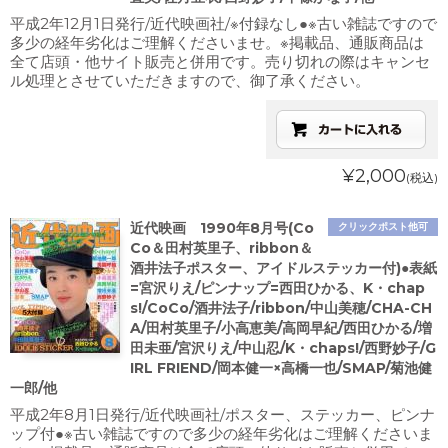
平成2年12月1日発行/近代映画社/※付録なし●※古い雑誌ですので
多少の経年劣化はご理解くださいませ。※掲載品、通販商品は
全て店頭・他サイト販売と併用です。売り切れの際はキャンセ
ル処理とさせていただきますので、御了承ください。
¥2,000
(税込)
近代映画 1990年8月号(Co
クリックポスト他可
Co＆田村英里子、ribbon＆
酒井法子ポスター、アイドルステッカー付)●表紙
=宮沢りえ/ピンナップ=西田ひかる、K・chap
s!/CoCo/酒井法子/ribbon/中山美穂/CHA-CH
A/田村英里子/小高恵美/高岡早紀/西田ひかる/増
田未亜/宮沢りえ/中山忍/K・chaps!/西野妙子/G
IRL FRIEND/岡本健一×高橋一也/SMAP/菊池健
一郎/他
平成2年8月1日発行/近代映画社/ポスター、ステッカー、ピンナ
ップ付●※古い雑誌ですので多少の経年劣化はご理解くださいま