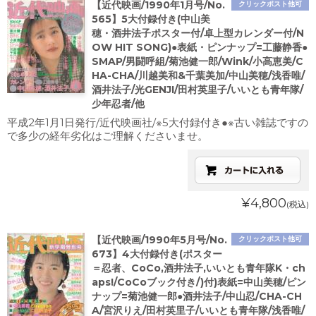
【近代映画/1990年1月号/No.
クリックポスト他可
565】5大付録付き(中山美
穂・酒井法子ポスター付/卓上型カレンダー付/N
OW HIT SONG)●表紙・ピンナップ=工藤静香●
SMAP/男闘呼組/菊池健一郎/Wink/小高恵美/C
HA-CHA/川越美和&千葉美加/中山美穂/浅香唯/
酒井法子/光GENJI/田村英里子/いいとも青年隊/
少年忍者/他
平成2年1月1日発行/近代映画社/※5大付録付き●※古い雑誌ですの
で多少の経年劣化はご理解くださいませ。
¥4,800
(税込)
【近代映画/1990年5月号/No.
クリックポスト他可
673】4大付録付き(ポスター
＝忍者、CoCo,酒井法子,いいとも青年隊K・ch
aps!/CoCoブック付き/)付)表紙=中山美穂/ピン
ナップ=菊池健一郎●酒井法子/中山忍/CHA-CH
A/宮沢りえ/田村英里子/いいとも青年隊/浅香唯/