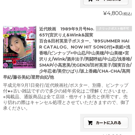
¥4,800
(税込)
近代映画 1989年9月号No.
クリックポスト他不可
657(宮沢りえ&Wink&国実
百合&田村英里子ポスター、’89SUMMER HAI
R CATALOG、NOW HIT SONG付)●表紙=浅
香唯/ピンナップ=中山忍/中山美穂/中山美穂×宮
沢りえ/Wink/酒井法子/男闘呼組/中山忍/浅香唯/
SMAP/小高恵美/光GENJI/田村英里子/国実百合/
少年忍者/美空ひばり/坂上香織/CHA-CHA/高岡
早紀/藤谷美紀/星野由妃/他
平成元年9月1日発行/近代映画社/ポスター、別冊、ピンナップ
付●※古い雑誌ですので多少の経年劣化はご理解くださいませ。
※掲載品、通販商品は全て店頭・他サイト販売と併用です。売
り切れの際はキャンセル処理とさせていただきますので、御了
承ください。