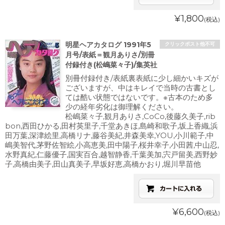
¥1,800
(税込)
明星ヘアカタログ 1991年5
クリックポスト他不可
月号/表紙＝観月ありさ/別冊
付録付き(松嶋菜々子)/集英社
別冊付録付き/表紙裏表紙に少し細かいキズが
ございますが、中はキレイで当時の古書とし
ては酷い状態ではないです。※古本のため多
少の経年劣化は御理解ください。
松嶋菜々子,観月ありさ,CoCo,後藤久美子,rib
bon,西田ひかる,田村英里子,千堂あきほ,島崎和歌子,坂上香織,浜
田万葉,深津絵里,高橋リナ,藤谷美紀,井森美幸,YOU,小川範子,中
嶋美智代,茅野佐智絵,小高恵美,田中陽子,桜井幸子,小田茜,中山忍,
水野真紀,仁藤優子,国実百合,越智静香,千葉美加,宍戸留美,西野妙
子,高橋由美子,田山真美子,早坂好恵,高橋かおり,堀川早苗他
¥6,600
(税込)