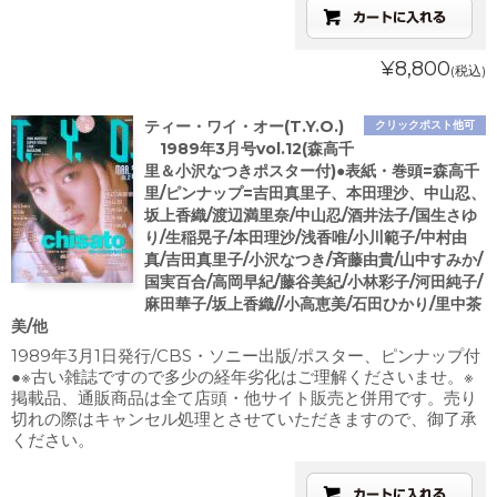
¥8,800
(税込)
ティー・ワイ・オー(T.Y.O.)
クリックポスト他可
1989年3月号vol.12(森高千
里＆小沢なつきポスター付)●表紙・巻頭=森高千
里/ピンナップ=吉田真里子、本田理沙、中山忍、
坂上香織/渡辺満里奈/中山忍/酒井法子/国生さゆ
り/生稲晃子/本田理沙/浅香唯/小川範子/中村由
真/吉田真里子/小沢なつき/斉藤由貴/山中すみか/
国実百合/高岡早紀/藤谷美紀/小林彩子/河田純子/
麻田華子/坂上香織//小高恵美/石田ひかり/里中茶
美/他
1989年3月1日発行/CBS・ソニー出版/ポスター、ピンナップ付
●※古い雑誌ですので多少の経年劣化はご理解くださいませ。※
掲載品、通販商品は全て店頭・他サイト販売と併用です。売り
切れの際はキャンセル処理とさせていただきますので、御了承
ください。