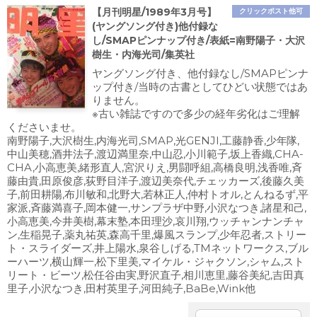
【月刊明星/1989年3月号】
クリックポスト他可
(ヤングソング付き)他付録な
し/SMAPピンナップ付き/表紙=南野陽子・大沢
樹生・内海光司/集英社
ヤングソング付き、他付録なし/SMAPピンナ
ップ付き/当時の古書としてひどい状態ではあ
りません。
※古い雑誌ですので多少の経年劣化はご理解
くださいませ。
南野陽子,大沢樹生,内海光司,SMAP,光GENJI,工藤静香,少年隊,
中山美穂,酒井法子,渡辺満里奈,中山忍,小川範子,坂上香織,CHA-
CHA,小高恵美,緒形直人,宮沢りえ,男闘呼組,高橋良明,浅香唯,斉
藤由貴,田原俊彦,荻野目洋子,渡辺美奈代,チェッカーズ,後藤久美
子,前田耕陽,布川敏和,北野大,若林正人,仲村トオル,とんねるず,平
家派,斉藤満喜子,岡本健一,サンプラザ中野,小沢なつき,諸星和己,
小高恵美,今井美樹,幕末塾,本田理沙,哀川翔,ウッチャンナンチャ
ン,生稲晃子,薬丸祐英,森高千里,爆風スランプ,少年忍者,ストリー
ト・スライダーズ,井上陽水,泉谷しげる,TMネットワークス,ブル
ーハーツ,横山輝一,松下里美,マイケル・ジャクソン,シャム,スト
リート・ビーツ,松任谷由実,野沢直子,相川恵里,藤谷美紀,吉田真
里子,小沢なつき,田村英里子,河田純子,BaBe,Wink他