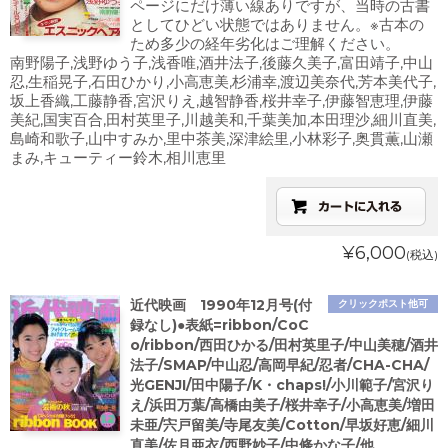
ページにだけ薄い線ありですが、当時の古書
としてひどい状態ではありません。※古本の
ため多少の経年劣化はご理解ください。
南野陽子,浅野ゆう子,浅香唯,酒井法子,後藤久美子,富田靖子,中山
忍,生稲晃子,石田ひかり,小高恵美,杉浦幸,渡辺美奈代,芳本美代子,
坂上香織,工藤静香,宮沢りえ,越智静香,桜井幸子,伊藤智恵理,伊藤
美紀,国実百合,田村英里子,川越美和,千葉美加,本田理沙,細川直美,
島崎和歌子,山中すみか,里中茶美,深津絵里,小林彩子,奥貫薫,山瀬
まみ,キューティー鈴木,相川恵里
¥6,000
(税込)
近代映画 1990年12月号(付
クリックポスト他可
録なし)●表紙=ribbon/CoC
o/ribbon/西田ひかる/田村英里子/中山美穂/酒井
法子/SMAP/中山忍/高岡早紀/忍者/CHA-CHA/
光GENJI/田中陽子/K・chaps!/小川範子/宮沢り
え/浜田万葉/高橋由美子/桜井幸子/小高恵美/増田
未亜/宍戸留美/寺尾友美/Cotton/早坂好恵/細川
直美/佐月亜衣/西野妙子/中條かな子/他