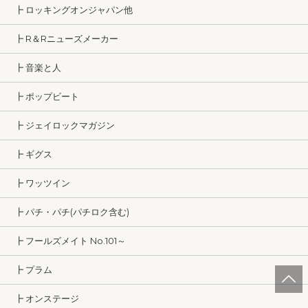
┣ ロッキングオンジャパン他
┣ R＆Rニューズメーカー
┣ 音楽と人
┣ ポップビート
┣ ジェイロックマガジン
┣ ギグス
┣ ワッツイン
┣ パチ・パチ(パチロク含む)
┣ フールズメイト No.101～
┣ プラム
┣ オンステージ