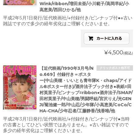
Wink/ribbon/増田未亜/小川範子/高岡早紀/小
高恵美/西田ひかる/他
平成2年5月1日発行/近代映画社/※付録付き/ピンナップ付●※古い
雑誌ですので多少の経年劣化はご理解くださいませ。
¥4,500
(税込)
【近代映画/1990年3月号/N
クリックポスト他不可
o.669】付録付き＝ポスタ
ー(中山美穂・いいとも青年隊K・chaps/アイド
ル8ポスター付き)/酒井法子ブック付き●表紙=田
村英里子/ピンナップ=ribbon●酒井法子/SMAP/
田村英里子/中山美穂/男闘呼組/宮沢りえ/光GEN
JI/菊池健一郎/中山忍/少年隊/小高恵美/CoCo/C
HA-CHA/少年忍者/工藤静香/浅香唯/他
平成2年3月1日発行/近代映画社/※付録付き/ピンナップ付●当時
の古書としてひどい状態ではありません。※古い雑誌ですので
多少の経年劣化はご理解くださいませ。