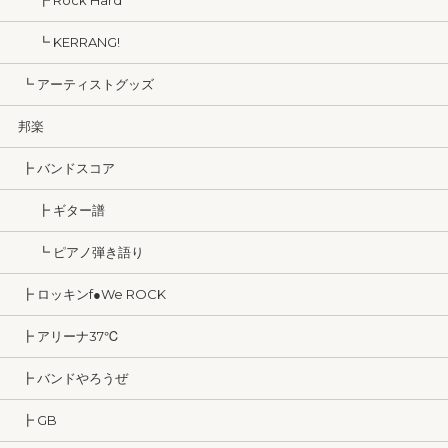
┣ Rock Hard
┗ KERRANG!
┗ アーティストグッズ
邦楽
┣ バンドスコア
┣ ギター譜
┗ ピアノ弾き語り
┣ ロッキンf●We ROCK
┣ アリーナ37℃
┣ バンドやろうぜ
┣ GB