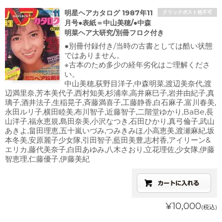
明星ヘアカタログ 1987年11
クリックポスト他不可
月号●表紙＝中山美穂/●中森
明菜ヘア大研究/別冊フロク付き
●別冊付録付き/当時の古書としては酷い状態
ではありません。
※古本のため多少の経年劣化はご理解くださ
い。
中山美穂,荻野目洋子,中森明菜,渡辺美奈代,渡
辺満里奈,芳本美代子,西村知美,杉浦幸,高井麻巳子,岩井由紀子,真
璃子,酒井法子,生稲晃子,斉藤満喜子,工藤静香,白石麻子,富川春美,
永田ルリ子,横田睦美,布川智子,近藤智子,二階堂ゆかり,BaBe,長
山洋子,福永恵規,島田奈美,小沢なつき,石田ひかり,真弓倫子,武山
あきよ,畠田理恵,五十嵐いづみ,つみきみほ,小高恵美,渡瀬麻紀,坂
本冬美,安原麗子少女隊,引田智子,藍田美豊,志村香,アイリーン&
エリカ,藤代美奈子,白田あゆみ,八木さおり,立花理佐,少女隊,伊藤
智恵理,仁藤優子,伊藤美紀
¥10,000
(税込)