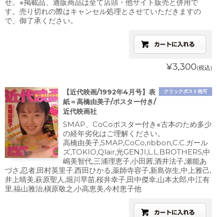
せ。※掲載品、通販商品は全て店頭・他サイト販売と併用で
す。売り切れの際はキャンセル処理とさせていただきますの
で、御了承ください。
¥3,300
(税込)
【近代映画/1992年4月号】表
クリックポスト他可
紙＝高橋由美子/ポスター付き/
近代映画社
SMAP、CoCoポスター付き※古本のため多少
の経年劣化はご理解ください。
高橋由美子,SMAP,CoCo,ribbon,C.C.ガール
ズ,TOKIO,Qlair,光GENJI,L.L.BROTHERS,中
嶋美智代,三浦理恵子,小田茜,酒井法子,瀬能あ
づさ,忍者,田村英里子,西田ひかる,薬師寺容子,新島弥生,中上雅己,
井上晴美,萩原聖人,堀川早苗,桜井幸子,田中傑幸,山本太郎,中江有
里,福山雅治,槇原敬之,小高恵美,今村恵子他