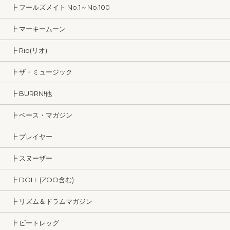
┣ フールズメイト No.1～No.100
┣ マーキームーン
┣ Rio(リオ)
┣ ザ・ミュージック
┣ BURRN!他
┣ ベース・マガジン
┣ プレイヤー
┣ スヌーザー
┣ DOLL (ZOO含む)
┣ リズム＆ドラムマガジン
┣ ビートレッグ