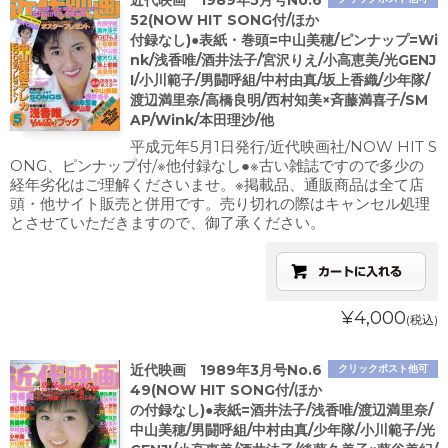
近代映画 1989年5月号No.6
52(NOW HIT SONG付/ほか
付録なし)●表紙・巻頭=中山美穂/ピンナップ=Wi
nk/浅香唯/酒井法子/宮沢りえ/小高恵美/光GENJ
I/小川範子/男闘呼組/中村由真/坂上香織/少年隊/
渡辺満里奈/高橋良明/西村知美×斉藤満喜子/SM
AP/Wink/本田理沙/他
平成元年5月1日発行/近代映画社/NOW HIT S
ONG、ピンナップ付/※他付録なし●※古い雑誌ですので多少の
経年劣化はご理解くださいませ。※掲載品、通販商品は全て店
頭・他サイト販売と併用です。売り切れの際はキャンセル処理
とさせていただきますので、御了承ください。
¥4,000
(税込)
近代映画 1989年3月号No.6
クリックポスト他可
49(NOW HIT SONG付/ほか
の付録なし)●表紙=酒井法子/浅香唯/渡辺満里奈/
中山美穂/男闘呼組/中村由真/少年隊/小川範子/光