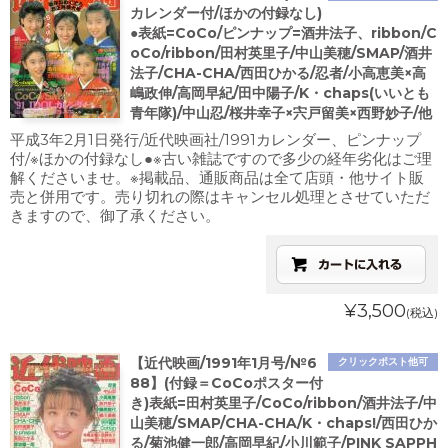
カレンダー付/ほかの付録なし)
●表紙=CoCo/ピンナップ=酒井法子、ribbon/C
oCo/ribbon/田村英里子/中山美穂/SMAP/酒井
法子/CHA-CHA/西田ひかる/忍者/小高恵美×高
嶋政伸/高岡早紀/田中陽子/K・chaps(いいとも
青年隊)/中山忍/桜井幸子×宍戸留美×西野妙子/他
平成3年2月1日発行/近代映画社/1991カレンダー、ピンナップ
付/※ほかの付録なし●※古い雑誌ですので多少の経年劣化はご理
解くださいませ。※掲載品、通販商品は全て店頭・他サイト販
売と併用です。売り切れの際はキャンセル処理とさせていただ
きますので、御了承ください。
¥3,500
(税込)
【近代映画/1991年1月号/№6
クリックポスト他可
88】(付録＝CoCoポスター付
き)表紙=田村英里子/CoCo/ribbon/酒井法子/中
山美穂/SMAP/CHA-CHA/K・chaps!/西田ひか
る/菊池健一郎/高岡早紀/小川範子/PINK SAPPH