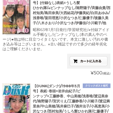
号】(付録なし)表紙=うしろ髪
ひかれ隊/※ピンナップなし/南野陽子/斉藤由貴/西
村知美/島田奈美/大西結花/伊藤美紀/白田あゆみ/
浅香唯/畠田理恵/小沢なつき/仁藤優子/後藤久美
子/八木さおり/小沢なつき/伊藤佳/小川範子/他
昭和63年1月1日発行/学習研究社/※付録アイド
ル手帳なし/ピンナップなし(本の真ん中のペ
ージ)●他は特に目立つイタミないです。本文に激しい汚れや書
き込み等はございません。※古い雑誌ですので多少の経年劣化
はご理解くださいませ。
¥500
(税込)
【DUNK(ダンク)/1988年5月
クリックポスト他可
号】表紙･巻頭=岩井由紀子/ピ
ンナップ=工藤静香、中山美穂/浅香唯/渡辺美奈
代/南野陽子/宮沢りえ/工藤静香/小川範子/渡辺満
里奈/中山美穂/高井麻巳子/酒井法子/小高恵美/小
沢なつき/西村知美/うしろ髪ひかれ隊/仁藤優子/