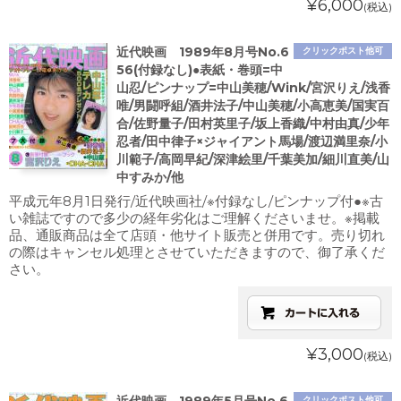
¥6,000
(税込)
近代映画 1989年8月号No.6
クリックポスト他可
56(付録なし)●表紙・巻頭=中
山忍/ピンナップ=中山美穂/Wink/宮沢りえ/浅香
唯/男闘呼組/酒井法子/中山美穂/小高恵美/国実百
合/佐野量子/田村英里子/坂上香織/中村由真/少年
忍者/田中律子×ジャイアント馬場/渡辺満里奈/小
川範子/高岡早紀/深津絵里/千葉美加/細川直美/山
中すみか/他
平成元年8月1日発行/近代映画社/※付録なし/ピンナップ付●※古
い雑誌ですので多少の経年劣化はご理解くださいませ。※掲載
品、通販商品は全て店頭・他サイト販売と併用です。売り切れ
の際はキャンセル処理とさせていただきますので、御了承くだ
さい。
¥3,000
(税込)
クリックポスト他可