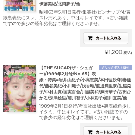
伊藤美紀/北岡夢子/他
昭和63年5月1日発行/集英社/ピンナップ付/表
紙裏表紙にスレ、スレ汚れあり、中はキレイです。※古い雑誌
ですので多少の経年劣化はご理解くださいませ。
¥1,200
(税込)
【THE SUGAR(ザ・シュガ
クリックポスト他可
ー)/1989年2月号/No.65】表
紙・特集=岩井由紀子/小高恵美/本田理沙/我妻佳
代/藤谷美紀/小川範子/浅香唯/渡辺満里奈/生稲晃
子/中村由真/国実百合/川越美和/麻田華子/西田ひ
かる/深津絵里/浦川智子/小林彩子/細川直美/他
1989年2月1日発行/考友社出版●裏表紙角少し
イタミ、中はキレイてす。※古い雑誌ですの
で多少の経年劣化はご理解くださいませ。