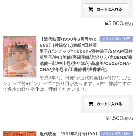
¥5,800
(税込)
【近代映画/1990年3月号/No.
クリックポスト他可
669】(付録なし)表紙=田村英
里子/ピンナップ=ribbon●酒井法子/SMAP/田村
英里子/中山美穂/男闘呼組/宮沢りえ/光GENJI/菊
池健一郎/中山忍/少年隊/小高恵美/CoCo/CHA-
CHA/少年忍者/工藤静香/浅香唯/他
平成2年3月1日発行/近代映画社/※付録なし/ピ
ンナップ付●ピンナップに折り目があります。※古い雑誌ですの
で多少の経年劣化はご理解くださいませ。
¥1,500
(税込)
近代映画 1991年2月号(1991
クリックポスト他可