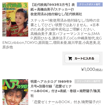
【近代映画/1993年3月号】表
クリックポスト他可
紙＝高橋由美子/ステッカー(1
枚使用済み)他付録なし/近代映画社
ステッカー1枚使用済み他付録なし/当時の古
書としてひどい状態ではありません。※古本
のため多少の経年劣化はご理解ください。
高橋由美子,東京パフォーマンスドール,SMA
P,西田ひかる,酒井法子,CoCo,中嶋美智代,光G
ENGI,ribbon,TOKYO,原田龍二,増田未亜,堀川早苗,小高恵美,北
原歩他
¥1,000
(税込)
明星ヘアカタログ 1989年9
クリックポスト他不可
月号●別冊付録「恋愛ゼミナ
ールBOOK」付き●表紙・巻頭＝南野陽子/集英
社
「恋愛ゼミナールBOOK」付き/南野陽子の1