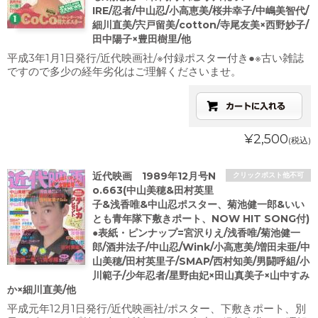
IRE/忍者/中山忍/小高恵美/桜井幸子/中嶋美智代/
細川直美/宍戸留美/cotton/寺尾友美×西野妙子/
田中陽子×豊田樹里/他
平成3年1月1日発行/近代映画社/※付録ポスター付き●※古い雑誌
ですので多少の経年劣化はご理解くださいませ。
¥2,500
(税込)
近代映画 1989年12月号N
クリックポスト他不可
o.663(中山美穂&田村英里
子&浅香唯&中山忍ポスター、菊池健一郎&いい
とも青年隊下敷きポート、NOW HIT SONG付)
●表紙・ピンナップ=宮沢りえ/浅香唯/菊池健一
郎/酒井法子/中山忍/Wink/小高恵美/増田未亜/中
山美穂/田村英里子/SMAP/西村知美/男闘呼組/小
川範子/少年忍者/星野由妃×田山真美子×山中すみ
か×細川直美/他
平成元年12月1日発行/近代映画社/ポスター、下敷きポート、別