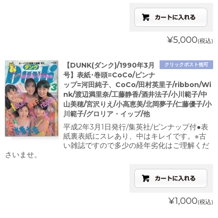
¥5,000
(税込)
【DUNK(ダンク)/1990年3月
クリックポスト他可
号】表紙･巻頭=CoCo/ピンナ
ップ=河田純子、CoCo/田村英里子/ribbon/Wi
nk/渡辺満里奈/工藤静香/酒井法子/小川範子/中
山美穂/宮沢りえ/小高恵美/北岡夢子/仁藤優子/小
川範子/グロリア・イップ/他
平成2年3月1日発行/集英社/ピンナップ付●表
紙裏表紙にスレあり、中はキレイです。※古
い雑誌ですので多少の経年劣化はご理解くだ
さいませ。
¥1,000
(税込)