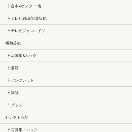
┣ 台本●ポスター 他
┣ テレビ雑誌/写真集他
┗ テレビジョンエイジ
昭和芸能
┣ 写真集&ムック
┣ 書籍
┣ パンフレット
┣ 雑誌
┗ グッズ
セレクト商品
┣ 写真集・ムック