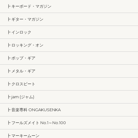
┣ キーボード・マガジン
┣ ギター・マガジン
┣ インロック
┣ ロッキング・オン
┣ ポップ・ギア
┣ メタル・ギア
┣ クロスビート
┣ jam (ジャム)
┣ 音楽専科 ONGAKUSENKA
┣ フールズメイト No.1～No.100
┣ マーキームーン