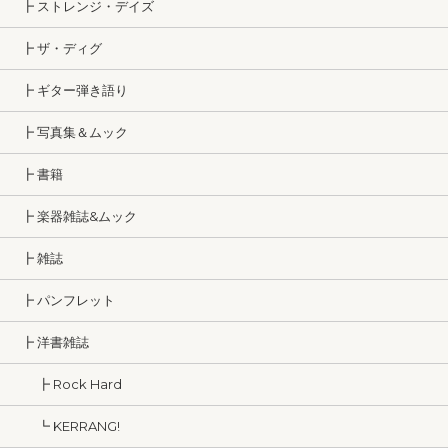
┣ ストレンジ・デイズ
┣ ザ・ディグ
┣ ギター弾き語り
┣ 写真集＆ムック
┣ 書籍
┣ 楽器雑誌&ムック
┣ 雑誌
┣ パンフレット
┣ 洋書雑誌
┣ Rock Hard
┗ KERRANG!