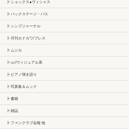
┣ ショックス●ヴィシャス
┣ バックステージ・パス
┣ シンプジャーナル
┣ 月刊カドカワ/ブレス
┣ ムジカ
┣ uv/ヴィジュアル系
┣ ピアノ弾き語り
┣ 写真集＆ムック
┣ 書籍
┣ 雑誌
┣ ファンクラブ会報 他