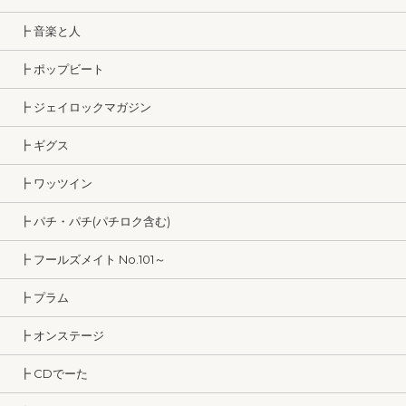
┣ 音楽と人
┣ ポップビート
┣ ジェイロックマガジン
┣ ギグス
┣ ワッツイン
┣ パチ・パチ(パチロク含む)
┣ フールズメイト No.101～
┣ プラム
┣ オンステージ
┣ CDでーた