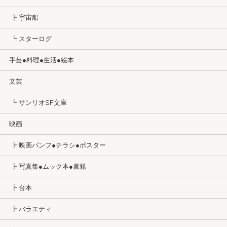
┣ 宇宙船
┗ スターログ
手芸●料理●生活●絵本
文芸
┗ サンリオSF文庫
映画
┣ 映画パンフ●チラシ●ポスター
┣ 写真集●ムック本●書籍
┣ 台本
┣ バラエティ