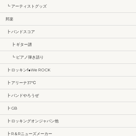
┗ アーティストグッズ
邦楽
┣ バンドスコア
┣ ギター譜
┗ ピアノ弾き語り
┣ ロッキンf●We ROCK
┣ アリーナ37℃
┣ バンドやろうぜ
┣ GB
┣ ロッキングオンジャパン他
┣ R＆Rニューズメーカー