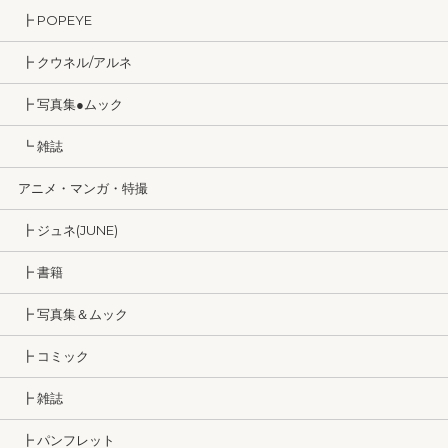
┣ POPEYE
┣ クウネル/アルネ
┣ 写真集●ムック
┗ 雑誌
アニメ・マンガ・特撮
┣ ジュネ(JUNE)
┣ 書籍
┣ 写真集＆ムック
┣ コミック
┣ 雑誌
┣ パンフレット