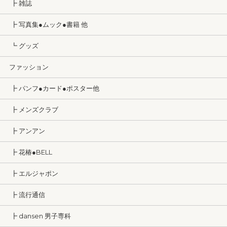
┣ 雑誌
┣ 写真集●ムック●書籍 他
┗ グッズ
ファッション
┣ パンフ●カード●ポスター他
┣ メンズクラブ
┣ アンアン
┣ 花椿●BELL
┣ エルジャポン
┣ 流行通信
┣ dansen 男子専科