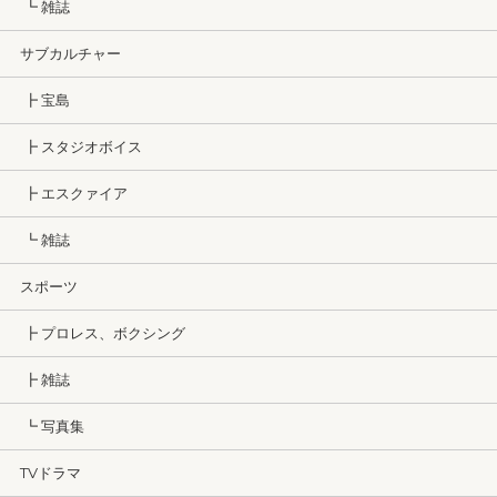
┗ 雑誌
サブカルチャー
┣ 宝島
┣ スタジオボイス
┣ エスクァイア
┗ 雑誌
スポーツ
┣ プロレス、ボクシング
┣ 雑誌
┗ 写真集
TVドラマ