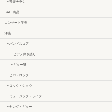
┗ 邦楽チラシ
SALE商品
コンサート半券
洋楽
┣ バンドスコア
┣ ピアノ弾き語り
┗ ギター譜
┣ ビバ・ロック
┣ ロック・ショウ
┣ ミュージック・ライフ
┣ ヤング・ギター