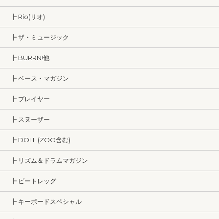
┣ Rio(リオ)
┣ ザ・ミュージック
┣ BURRN!他
┣ ベース・マガジン
┣ プレイヤー
┣ スヌーザー
┣ DOLL (ZOO含む)
┣ リズム＆ドラムマガジン
┣ ビートレッグ
┣ キーボードスペシャル