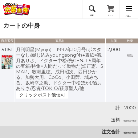
検索
カート
メニュー
カートの中身
会員登録
商品番号
商品名
単価
数量
ログイン
51151
月刊明星(Myojo) 1992年10月号(ポスタ
2,000
1
ーなし/綴じ込みyoungsong付)●表紙=観
削除
月ありさ、ドクター中松/光GENJI 5周年
の宝箱/特集=人間だって動物だ(畑正憲、S
MAP、牧瀬里穂、成田昭次、西田ひか
る、加勢大周、CoCo、小田茜、城みち
る、坂崎幸之助、ドクター中松ほか)/観月
ありさ/忍者/TOKIO/萩原聖人/他
クリックポスト他便可
計
2000
送料
確認画面で表示
注文合計
確認画面で表示